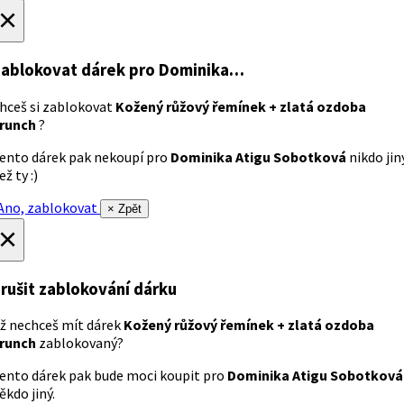
×
ablokovat dárek
pro Dominika…
hceš si zablokovat
Kožený růžový řemínek + zlatá ozdoba
runch
?
ento dárek pak nekoupí pro
Dominika Atigu Sobotková
nikdo jin
ež ty :)
no, zablokovat
× Zpět
×
rušit zablokování dárku
ž nechceš mít dárek
Kožený růžový řemínek + zlatá ozdoba
runch
zablokovaný?
ento dárek pak bude moci koupit pro
Dominika Atigu Sobotková
ěkdo jiný.