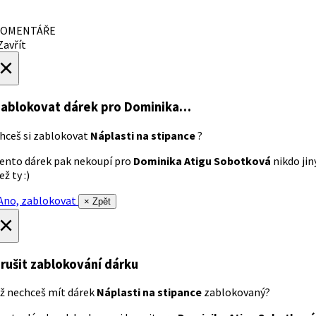
OMENTÁŘE
avřít
×
ablokovat dárek
pro Dominika…
hceš si zablokovat
Náplasti na stipance
?
ento dárek pak nekoupí pro
Dominika Atigu Sobotková
nikdo jin
ež ty :)
no, zablokovat
× Zpět
×
rušit zablokování dárku
ž nechceš mít dárek
Náplasti na stipance
zablokovaný?