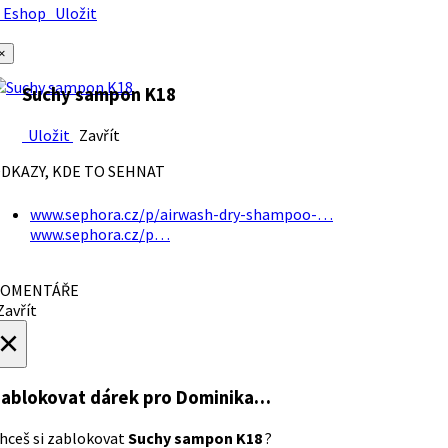
Eshop
Uložit
×
Suchy sampon K18
Uložit
Zavřít
DKAZY, KDE TO SEHNAT
www.sephora.cz/p/airwash-dry-shampoo-…
www.sephora.cz/p…
OMENTÁŘE
avřít
×
ablokovat dárek
pro Dominika…
hceš si zablokovat
Suchy sampon K18
?