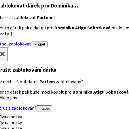
ablokovat dárek
pro Dominika…
hceš si zablokovat
Parfem
?
ento dárek pak nekoupí pro
Dominika Atigu Sobotková
nikdo jin
ež ty :)
no, zablokovat
× Zpět
×
rušit zablokování dárku
ž nechceš mít dárek
Parfem
zablokovaný?
ento dárek pak bude moci koupit pro
Dominika Atigu Sobotková
ěkdo jiný.
rušit zablokování
× Zpět