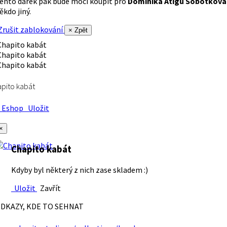
ento dárek pak bude moci koupit pro
Dominika Atigu Sobotková
ěkdo jiný.
rušit zablokování
× Zpět
pito kabát
Eshop
Uložit
×
Chapito kabát
Kdyby byl některý z nich zase skladem :)
Uložit
Zavřít
DKAZY, KDE TO SEHNAT