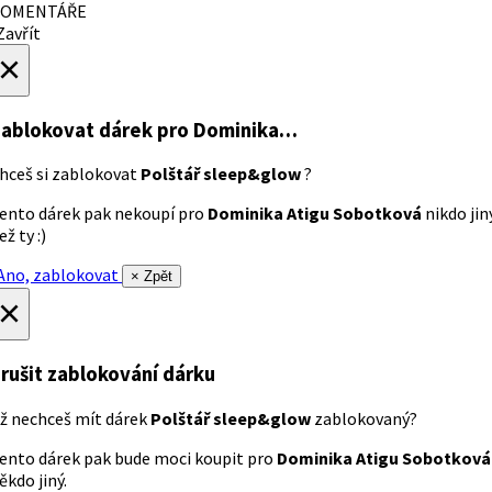
OMENTÁŘE
avřít
×
ablokovat dárek
pro Dominika…
hceš si zablokovat
Polštář sleep&glow
?
ento dárek pak nekoupí pro
Dominika Atigu Sobotková
nikdo jin
ež ty :)
no, zablokovat
× Zpět
×
rušit zablokování dárku
ž nechceš mít dárek
Polštář sleep&glow
zablokovaný?
ento dárek pak bude moci koupit pro
Dominika Atigu Sobotková
ěkdo jiný.