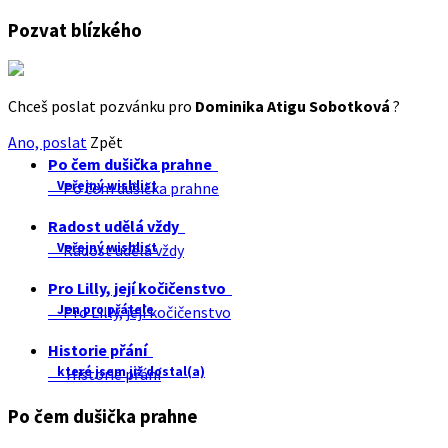
Pozvat blízkého
Chceš poslat pozvánku pro
Dominika Atigu Sobotková
?
Ano, poslat
Zpět
Po čem dušička prahne
Veřejný wishlist
Po čem dušička prahne
Radost udělá vždy
Veřejný wishlist
Radost udělá vždy
Pro Lilly, její kočičenstvo
Jen pro přátele
Pro Lilly, její kočičenstvo
Historie přání
které jsem již dostal(a)
Historie přání
Po čem dušička prahne