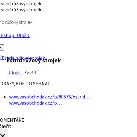
rid růžový strojek
Eshop
Uložit
×
Estrid růžový strojek
Uložit
Zavřít
DKAZY, KDE TO SEHNAT
www.vasobchodak.cz/p/80576/estrid…
www.vasobchodak.cz/p…
OMENTÁŘE
avřít
×