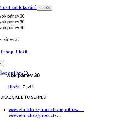
rušit zablokování
× Zpět
k pánev 30
Eshop
Uložit
×
wok pánev 30
Uložit
Zavřít
DKAZY, KDE TO SEHNAT
www.elmich.cz/products/neprilnava…
www.elmich.cz/products…