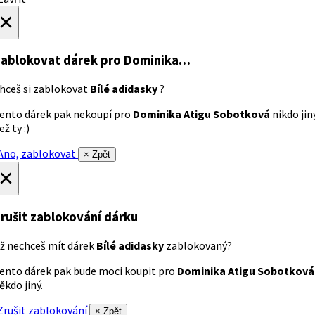
×
ablokovat dárek
pro Dominika…
hceš si zablokovat
Bílé adidasky
?
ento dárek pak nekoupí pro
Dominika Atigu Sobotková
nikdo jin
ež ty :)
no, zablokovat
× Zpět
×
rušit zablokování dárku
ž nechceš mít dárek
Bílé adidasky
zablokovaný?
ento dárek pak bude moci koupit pro
Dominika Atigu Sobotková
ěkdo jiný.
rušit zablokování
× Zpět