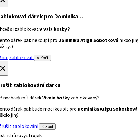
ablokovat dárek
pro Dominika…
hceš si zablokovat
Vivaia botky
?
ento dárek pak nekoupí pro
Dominika Atigu Sobotková
nikdo jin
ež ty :)
no, zablokovat
× Zpět
×
rušit zablokování dárku
ž nechceš mít dárek
Vivaia botky
zablokovaný?
ento dárek pak bude moci koupit pro
Dominika Atigu Sobotková
ěkdo jiný.
rušit zablokování
× Zpět