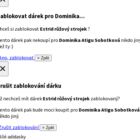
ablokovat dárek
pro Dominika…
hceš si zablokovat
Estrid růžový strojek
?
ento dárek pak nekoupí pro
Dominika Atigu Sobotková
nikdo jin
ež ty :)
no, zablokovat
× Zpět
×
rušit zablokování dárku
ž nechceš mít dárek
Estrid růžový strojek
zablokovaný?
ento dárek pak bude moci koupit pro
Dominika Atigu Sobotková
ěkdo jiný.
rušit zablokování
× Zpět