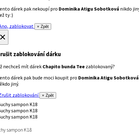
ento dárek pak nekoupí pro
Dominika Atigu Sobotková
nikdo jin
ež ty :)
no, zablokovat
× Zpět
×
rušit zablokování dárku
ž nechceš mít dárek
Chapito bunda Tee
zablokovaný?
ento dárek pak bude moci koupit pro
Dominika Atigu Sobotková
ěkdo jiný.
rušit zablokování
× Zpět
chy sampon K18