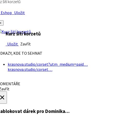
z šití korzetů
Eshop
Uložit
×
Kurz šití korzetů
Uložit
Zavřít
DKAZY, KDE TO SEHNAT
krasnova.studio/corset?utm_medium=paid…
krasnova.studio/corset…
OMENTÁŘE
avřít
×
ablokovat dárek
pro Dominika…