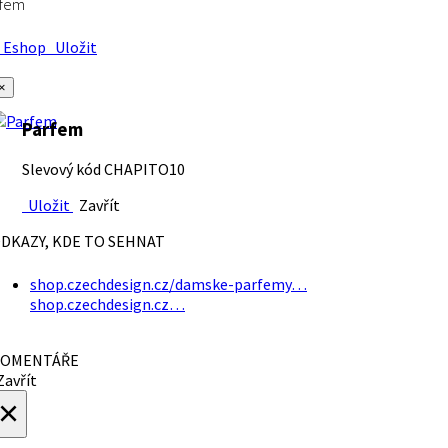
rfem
Eshop
Uložit
×
Parfem
Slevový kód CHAPITO10
Uložit
Zavřít
DKAZY, KDE TO SEHNAT
shop.czechdesign.cz/damske-parfemy…
shop.czechdesign.cz…
OMENTÁŘE
avřít
×