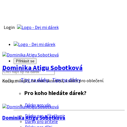
Login
Přihlásit se
Dominika Atigu Sobotková
Tipy na dárky
Tipy na dárky
Kočky milující, ne moc skromná, s vášni pro oblečení.
Pro koho hledáte dárek?
Dárky pro vás
Dárky pro přítelkyni
Dominika Atigu Sobotková
Dárky pro přítele