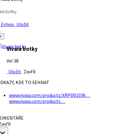
aia botky
Eshop
Uložit
×
Vivaia botky
Vel 38
Uložit
Zavřít
DKAZY, KDE TO SEHNAT
www.vivaia.com/products/XRPD01036…
www.vivaia.com/products…
OMENTÁŘE
avřít
×