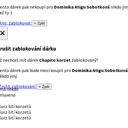
ento dárek pak nekoupí pro
Dominika Atigu Sobotková
nikdo jin
ež ty :)
no, zablokovat
× Zpět
×
rušit zablokování dárku
ž nechceš mít dárek
Chapito korzet
zablokovaný?
ento dárek pak bude moci koupit pro
Dominika Atigu Sobotková
ěkdo jiný.
rušit zablokování
× Zpět
 má někdo
mluveno