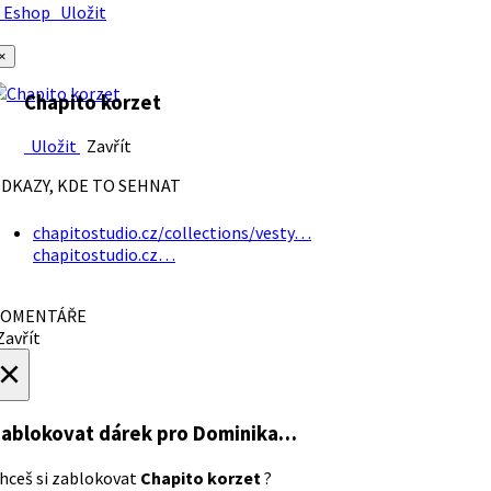
Eshop
Uložit
×
Chapito korzet
Uložit
Zavřít
DKAZY, KDE TO SEHNAT
chapitostudio.cz/collections/vesty…
chapitostudio.cz…
OMENTÁŘE
avřít
×
ablokovat dárek
pro Dominika…
hceš si zablokovat
Chapito korzet
?