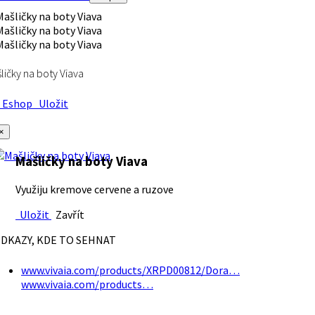
ličky na boty Viava
Eshop
Uložit
×
Mašličky na boty Viava
Využiju kremove cervene a ruzove
Uložit
Zavřít
DKAZY, KDE TO SEHNAT
www.vivaia.com/products/XRPD00812/Dora…
www.vivaia.com/products…