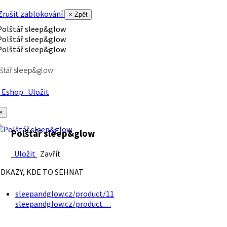
rušit zablokování
× Zpět
štář sleep&glow
Eshop
Uložit
×
Polštář sleep&glow
Uložit
Zavřít
DKAZY, KDE TO SEHNAT
sleepandglow.cz/product/11
sleepandglow.cz/product…