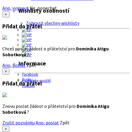
Ano, vyjmout
Ne, ponechat
Wishlisty osobností
×
Zobrazit všechny wishlisty
Přidat do přátel
Chceš poslat žádost o přátelství pro
Dominika Atigu
Sobotková
?
Informace
Ano, poslat
Zpět
×
Facebook
O nás
Podmínky použití
Přidat do přátel
Kontakt
Znovu poslat žádost o přátelství pro
Dominika Atigu
Sobotková
?
Zrušit pozvánku
Ano, poslat
Zpět
×