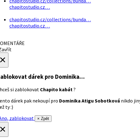
chapitostudio.cz/collections/bunda…
chapitostudio.cz…
chapitostudio.cz/collections/bunda…
chapitostudio.cz…
OMENTÁŘE
avřít
×
ablokovat dárek
pro Dominika…
hceš si zablokovat
Chapito kabát
?
ento dárek pak nekoupí pro
Dominika Atigu Sobotková
nikdo jin
ež ty :)
no, zablokovat
× Zpět
×