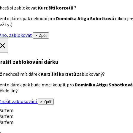
hceš si zablokovat
Kurz šití korzetů
?
ento dárek pak nekoupí pro
Dominika Atigu Sobotková
nikdo jin
ež ty :)
no, zablokovat
× Zpět
×
rušit zablokování dárku
ž nechceš mít dárek
Kurz šití korzetů
zablokovaný?
ento dárek pak bude moci koupit pro
Dominika Atigu Sobotková
ěkdo jiný.
rušit zablokování
× Zpět