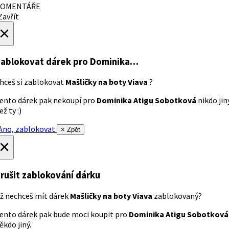
OMENTÁŘE
avřít
×
ablokovat dárek
pro Dominika…
hceš si zablokovat
Mašličky na boty Viava
?
ento dárek pak nekoupí pro
Dominika Atigu Sobotková
nikdo jin
ež ty :)
no, zablokovat
× Zpět
×
rušit zablokování dárku
ž nechceš mít dárek
Mašličky na boty Viava
zablokovaný?
ento dárek pak bude moci koupit pro
Dominika Atigu Sobotková
ěkdo jiný.