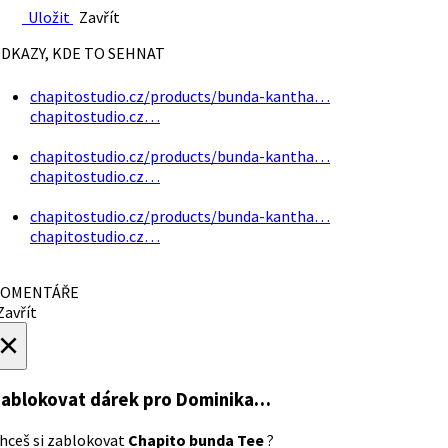
Uložit
Zavřít
DKAZY, KDE TO SEHNAT
chapitostudio.cz/products/bunda-kantha…
chapitostudio.cz…
chapitostudio.cz/products/bunda-kantha…
chapitostudio.cz…
chapitostudio.cz/products/bunda-kantha…
chapitostudio.cz…
OMENTÁŘE
avřít
×
ablokovat dárek
pro Dominika…
hceš si zablokovat
Chapito bunda Tee
?