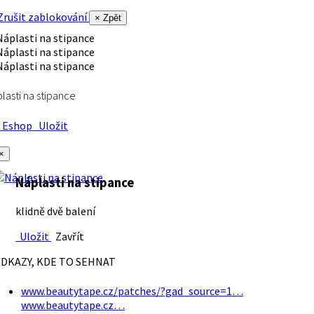
rušit zablokování
× Zpět
lasti na stipance
Eshop
Uložit
×
Náplasti na stipance
klidně dvě balení
Uložit
Zavřít
DKAZY, KDE TO SEHNAT
www.beautytape.cz/patches/?gad_source=1…
www.beautytape.cz…