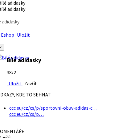
é adidasky
Eshop
Uložit
×
Bílé adidasky
38/2
Uložit
Zavřít
DKAZY, KDE TO SEHNAT
ccc.eu/cz/cs/p/sportovni-obuv-adidas-c…
ccc.eu/cz/cs/p…
OMENTÁŘE
avřít