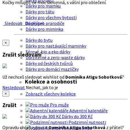
Dárky pro děti
Kočky milující, ne moc skromná, s vášni pro oblečení.
Dárky pro mamku
Dárky pro tátu
Dárky pro všechny bytosti
Sledovat
Do přátel
Dárky pro prarodiče
Dárky pro miminka
Dárky do bytu
×
Dárky pro nastávající maminky
Férové, bio a eko dárky
Zrušit sledování
Udržitelné a zero-waste dárky
Dárky od českých tvůrců
Dárky pro domácí mazlíčky
Už nechceš sledovat wishlist od
Dominika Atigu Sobotková
?
Kolekce a osobnosti
Nesledovat
Nechat, jak to je
Zobrazit všechny kolekce
×
Zrušit
Pro muže
Adventní kalendáře
Dárky do 300 Kč
Podzimní nutnosti
Opravdu chceš vyjmout
Dominika Atigu Sobotková
z přátel?
Voňavá kolekce