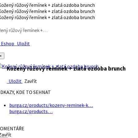
ený růžový řemínek +…
Eshop
Uložit
×
Kožený růžový řemínek + zlatá ozdoba brunch
Uložit
Zavřít
DKAZY, KDE TO SEHNAT
burga.cz/products/kozeny-reminek-k…
burga.cz/products…
OMENTÁŘE
avřít