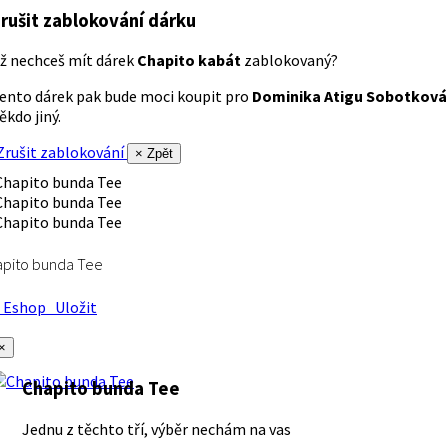
rušit zablokování dárku
ž nechceš mít dárek
Chapito kabát
zablokovaný?
ento dárek pak bude moci koupit pro
Dominika Atigu Sobotková
ěkdo jiný.
rušit zablokování
× Zpět
apito bunda Tee
Eshop
Uložit
×
Chapito bunda Tee
Jednu z těchto tří, výběr nechám na vas