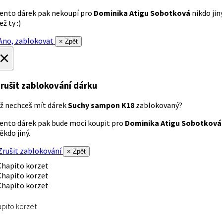
ento dárek pak nekoupí pro
Dominika Atigu Sobotková
nikdo jin
ež ty :)
no, zablokovat
× Zpět
×
rušit zablokování dárku
ž nechceš mít dárek
Suchy sampon K18
zablokovaný?
ento dárek pak bude moci koupit pro
Dominika Atigu Sobotková
ěkdo jiný.
rušit zablokování
× Zpět
pito korzet