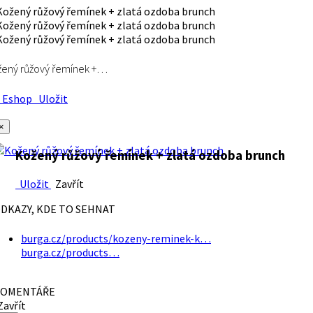
ený růžový řemínek +…
Eshop
Uložit
×
Kožený růžový řemínek + zlatá ozdoba brunch
Uložit
Zavřít
DKAZY, KDE TO SEHNAT
burga.cz/products/kozeny-reminek-k…
burga.cz/products…
OMENTÁŘE
avřít