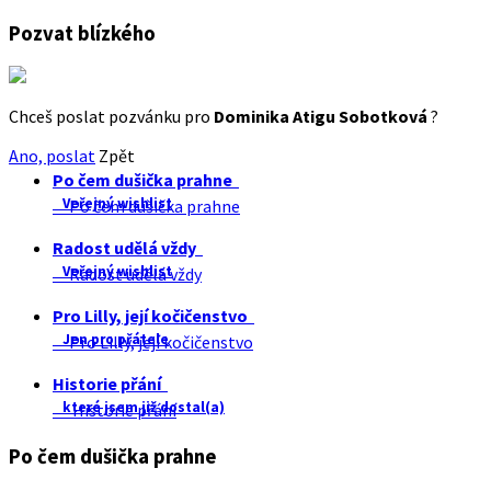
Pozvat blízkého
Chceš poslat pozvánku pro
Dominika Atigu Sobotková
?
Ano, poslat
Zpět
Po čem dušička prahne
Veřejný wishlist
Po čem dušička prahne
Radost udělá vždy
Veřejný wishlist
Radost udělá vždy
Pro Lilly, její kočičenstvo
Jen pro přátele
Pro Lilly, její kočičenstvo
Historie přání
které jsem již dostal(a)
Historie přání
Po čem dušička prahne