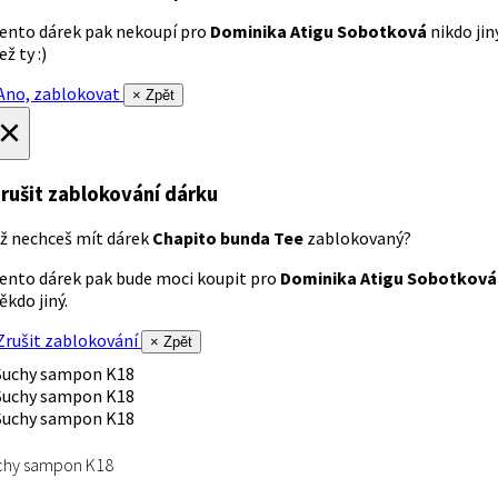
ento dárek pak nekoupí pro
Dominika Atigu Sobotková
nikdo jin
ež ty :)
no, zablokovat
× Zpět
×
rušit zablokování dárku
ž nechceš mít dárek
Chapito bunda Tee
zablokovaný?
ento dárek pak bude moci koupit pro
Dominika Atigu Sobotková
ěkdo jiný.
rušit zablokování
× Zpět
chy sampon K18