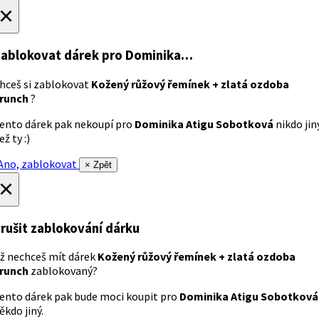
×
ablokovat dárek
pro Dominika…
hceš si zablokovat
Kožený růžový řemínek + zlatá ozdoba
runch
?
ento dárek pak nekoupí pro
Dominika Atigu Sobotková
nikdo jin
ež ty :)
no, zablokovat
× Zpět
×
rušit zablokování dárku
ž nechceš mít dárek
Kožený růžový řemínek + zlatá ozdoba
runch
zablokovaný?
ento dárek pak bude moci koupit pro
Dominika Atigu Sobotková
ěkdo jiný.