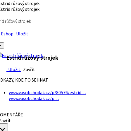
rid růžový strojek
Eshop
Uložit
×
Estrid růžový strojek
Uložit
Zavřít
DKAZY, KDE TO SEHNAT
www.vasobchodak.cz/p/80576/estrid…
www.vasobchodak.cz/p…
OMENTÁŘE
avřít
×