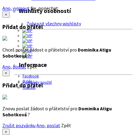
Ano, vyjmout
Ne, ponechat
Wishlisty osobností
×
Zobrazit všechny wishlisty
Přidat do přátel
Chceš poslat žádost o přátelství pro
Dominika Atigu
Sobotková
?
Informace
Ano, poslat
Zpět
×
Facebook
O nás
Podmínky použití
Přidat do přátel
Kontakt
Znovu poslat žádost o přátelství pro
Dominika Atigu
Sobotková
?
Zrušit pozvánku
Ano, poslat
Zpět
×