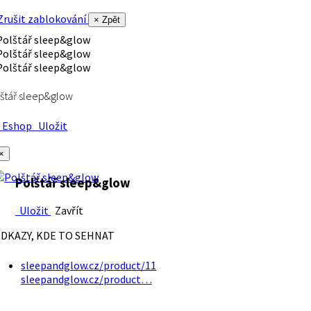
rušit zablokování
× Zpět
štář sleep&glow
Eshop
Uložit
×
Polštář sleep&glow
Uložit
Zavřít
DKAZY, KDE TO SEHNAT
sleepandglow.cz/product/11
sleepandglow.cz/product…