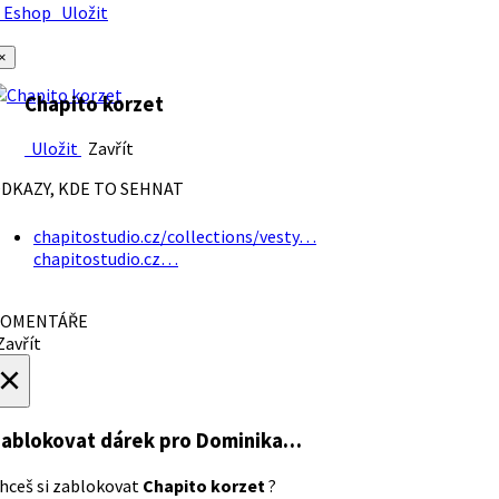
Eshop
Uložit
×
Chapito korzet
Uložit
Zavřít
DKAZY, KDE TO SEHNAT
chapitostudio.cz/collections/vesty…
chapitostudio.cz…
OMENTÁŘE
avřít
×
ablokovat dárek
pro Dominika…
hceš si zablokovat
Chapito korzet
?