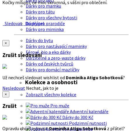
Dárky pro děti
Kočky milující, ne moc skromná, s vášni pro oblečení.
Dárky pro mamku
Dárky pro tátu
Dárky pro všechny bytosti
Sledovat
Do přátel
Dárky pro prarodiče
Dárky pro miminka
Dárky do bytu
×
Dárky pro nastávající maminky
Férové, bio a eko dárky
Zrušit sledování
Udržitelné a zero-waste dárky
Dárky od českých tvůrců
Dárky pro domácí mazlíčky
Už nechceš sledovat wishlist od
Dominika Atigu Sobotková
?
Kolekce a osobnosti
Nesledovat
Nechat, jak to je
Zobrazit všechny kolekce
×
Zrušit
Pro muže
Adventní kalendáře
Dárky do 300 Kč
Podzimní nutnosti
Opravdu chceš vyjmout
Dominika Atigu Sobotková
z přátel?
Voňavá kolekce