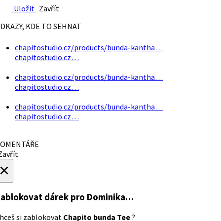
Uložit
Zavřít
DKAZY, KDE TO SEHNAT
chapitostudio.cz/products/bunda-kantha…
chapitostudio.cz…
chapitostudio.cz/products/bunda-kantha…
chapitostudio.cz…
chapitostudio.cz/products/bunda-kantha…
chapitostudio.cz…
OMENTÁŘE
avřít
×
ablokovat dárek
pro Dominika…
hceš si zablokovat
Chapito bunda Tee
?