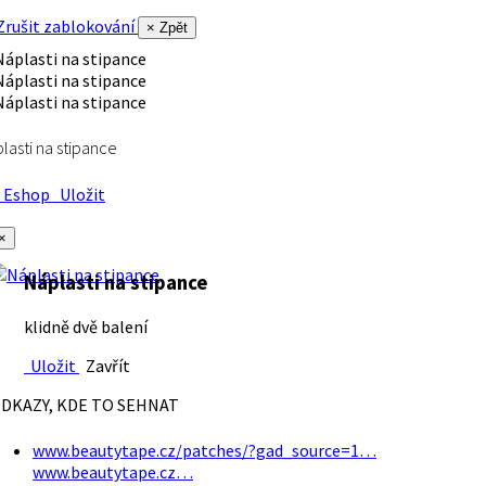
rušit zablokování
× Zpět
lasti na stipance
Eshop
Uložit
×
Náplasti na stipance
klidně dvě balení
Uložit
Zavřít
DKAZY, KDE TO SEHNAT
www.beautytape.cz/patches/?gad_source=1…
www.beautytape.cz…