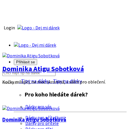
Login
Přihlásit se
Dominika Atigu Sobotková
Tipy na dárky
Tipy na dárky
Kočky milující, ne moc skromná, s vášni pro oblečení.
Pro koho hledáte dárek?
Dárky pro vás
Dárky pro přítelkyni
Dominika Atigu Sobotková
Dárky pro přítele