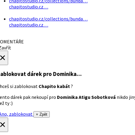
chapitostudio.cz/collections/bunda…
chapitostudio.cz…
chapitostudio.cz/collections/bunda…
chapitostudio.cz…
OMENTÁŘE
avřít
×
ablokovat dárek
pro Dominika…
hceš si zablokovat
Chapito kabát
?
ento dárek pak nekoupí pro
Dominika Atigu Sobotková
nikdo jin
ež ty :)
no, zablokovat
× Zpět
×