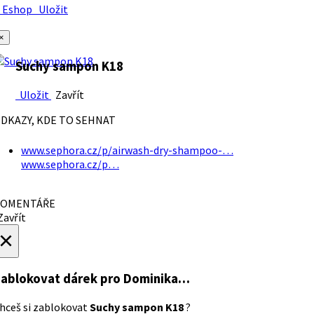
Eshop
Uložit
×
Suchy sampon K18
Uložit
Zavřít
DKAZY, KDE TO SEHNAT
www.sephora.cz/p/airwash-dry-shampoo-…
www.sephora.cz/p…
OMENTÁŘE
avřít
×
ablokovat dárek
pro Dominika…
hceš si zablokovat
Suchy sampon K18
?