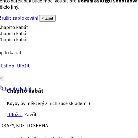
ento dárek pak bude moci koupit pro
Dominika Atigu Sobotková
ěkdo jiný.
rušit zablokování
× Zpět
pito kabát
Eshop
Uložit
×
Chapito kabát
Kdyby byl některý z nich zase skladem :)
Uložit
Zavřít
DKAZY, KDE TO SEHNAT