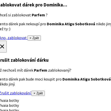
ablokovat dárek
pro Dominika…
hceš si zablokovat
Parfem
?
ento dárek pak nekoupí pro
Dominika Atigu Sobotková
nikdo jin
ež ty :)
no, zablokovat
× Zpět
×
rušit zablokování dárku
ž nechceš mít dárek
Parfem
zablokovaný?
ento dárek pak bude moci koupit pro
Dominika Atigu Sobotková
ěkdo jiný.
rušit zablokování
× Zpět