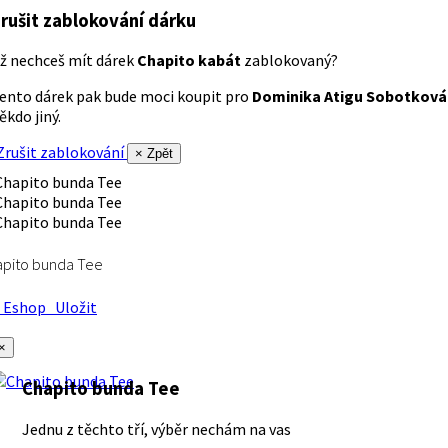
rušit zablokování dárku
ž nechceš mít dárek
Chapito kabát
zablokovaný?
ento dárek pak bude moci koupit pro
Dominika Atigu Sobotková
ěkdo jiný.
rušit zablokování
× Zpět
apito bunda Tee
Eshop
Uložit
×
Chapito bunda Tee
Jednu z těchto tří, výběr nechám na vas