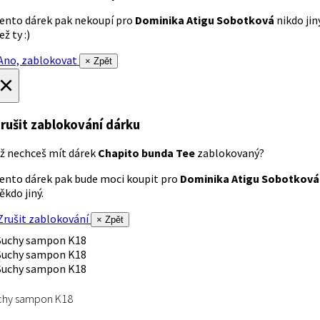
ento dárek pak nekoupí pro
Dominika Atigu Sobotková
nikdo jin
ež ty :)
no, zablokovat
× Zpět
×
rušit zablokování dárku
ž nechceš mít dárek
Chapito bunda Tee
zablokovaný?
ento dárek pak bude moci koupit pro
Dominika Atigu Sobotková
ěkdo jiný.
rušit zablokování
× Zpět
chy sampon K18