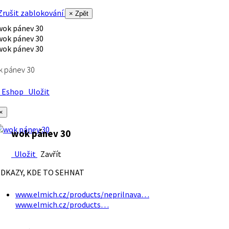
rušit zablokování
× Zpět
k pánev 30
Eshop
Uložit
×
wok pánev 30
Uložit
Zavřít
DKAZY, KDE TO SEHNAT
www.elmich.cz/products/neprilnava…
www.elmich.cz/products…