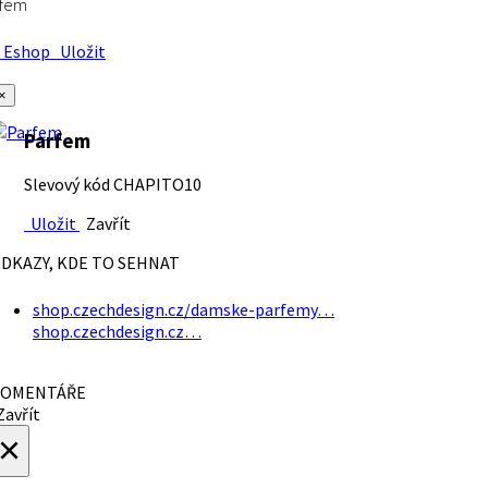
rfem
Eshop
Uložit
×
Parfem
Slevový kód CHAPITO10
Uložit
Zavřít
DKAZY, KDE TO SEHNAT
shop.czechdesign.cz/damske-parfemy…
shop.czechdesign.cz…
OMENTÁŘE
avřít
×