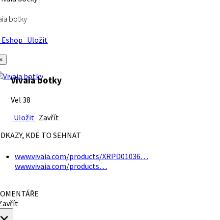
aia botky
Eshop
Uložit
×
Vivaia botky
Vel 38
Uložit
Zavřít
DKAZY, KDE TO SEHNAT
www.vivaia.com/products/XRPD01036…
www.vivaia.com/products…
OMENTÁŘE
avřít
×