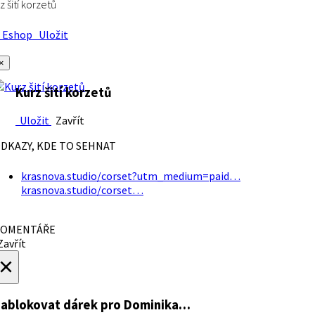
z šití korzetů
Eshop
Uložit
×
Kurz šití korzetů
Uložit
Zavřít
DKAZY, KDE TO SEHNAT
krasnova.studio/corset?utm_medium=paid…
krasnova.studio/corset…
OMENTÁŘE
avřít
×
ablokovat dárek
pro Dominika…