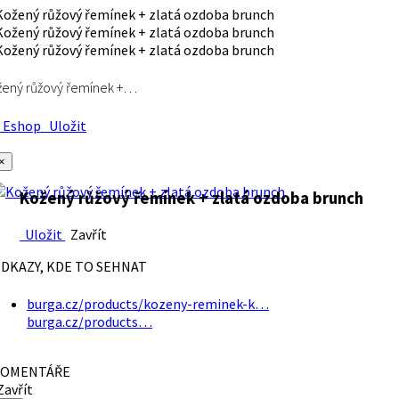
ený růžový řemínek +…
Eshop
Uložit
×
Kožený růžový řemínek + zlatá ozdoba brunch
Uložit
Zavřít
DKAZY, KDE TO SEHNAT
burga.cz/products/kozeny-reminek-k…
burga.cz/products…
OMENTÁŘE
avřít