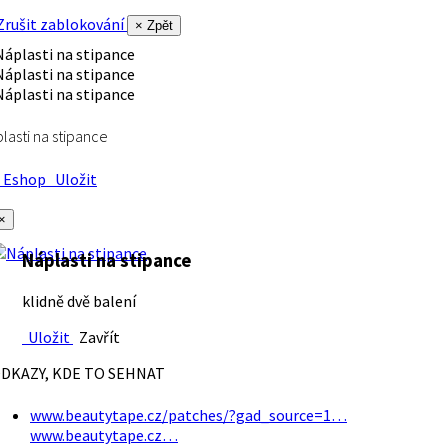
rušit zablokování
× Zpět
lasti na stipance
Eshop
Uložit
×
Náplasti na stipance
klidně dvě balení
Uložit
Zavřít
DKAZY, KDE TO SEHNAT
www.beautytape.cz/patches/?gad_source=1…
www.beautytape.cz…