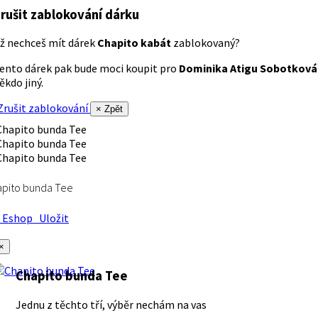
rušit zablokování dárku
ž nechceš mít dárek
Chapito kabát
zablokovaný?
ento dárek pak bude moci koupit pro
Dominika Atigu Sobotková
ěkdo jiný.
rušit zablokování
× Zpět
apito bunda Tee
Eshop
Uložit
×
Chapito bunda Tee
Jednu z těchto tří, výběr nechám na vas