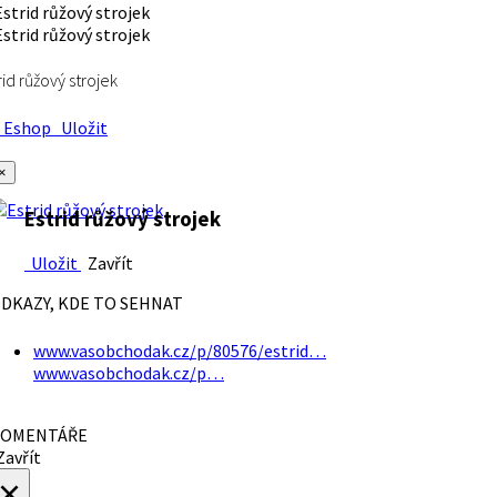
rid růžový strojek
Eshop
Uložit
×
Estrid růžový strojek
Uložit
Zavřít
DKAZY, KDE TO SEHNAT
www.vasobchodak.cz/p/80576/estrid…
www.vasobchodak.cz/p…
OMENTÁŘE
avřít
×