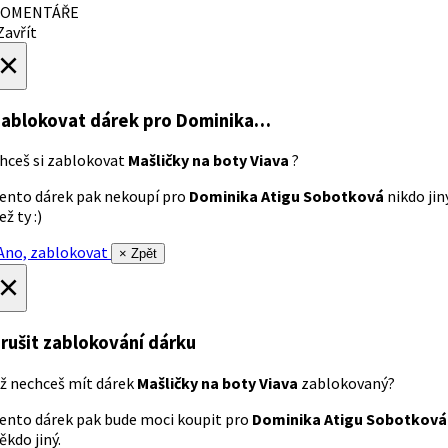
OMENTÁŘE
avřít
×
ablokovat dárek
pro Dominika…
hceš si zablokovat
Mašličky na boty Viava
?
ento dárek pak nekoupí pro
Dominika Atigu Sobotková
nikdo jin
ež ty :)
no, zablokovat
× Zpět
×
rušit zablokování dárku
ž nechceš mít dárek
Mašličky na boty Viava
zablokovaný?
ento dárek pak bude moci koupit pro
Dominika Atigu Sobotková
ěkdo jiný.