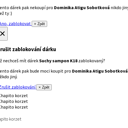
ento dárek pak nekoupí pro
Dominika Atigu Sobotková
nikdo jin
ež ty :)
no, zablokovat
× Zpět
×
rušit zablokování dárku
ž nechceš mít dárek
Suchy sampon K18
zablokovaný?
ento dárek pak bude moci koupit pro
Dominika Atigu Sobotková
ěkdo jiný.
rušit zablokování
× Zpět
pito korzet