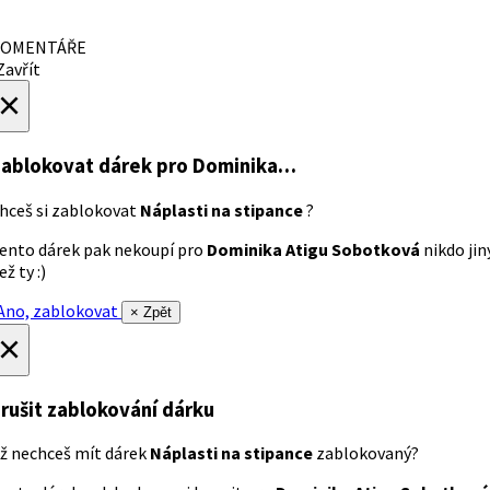
OMENTÁŘE
avřít
×
ablokovat dárek
pro Dominika…
hceš si zablokovat
Náplasti na stipance
?
ento dárek pak nekoupí pro
Dominika Atigu Sobotková
nikdo jin
ež ty :)
no, zablokovat
× Zpět
×
rušit zablokování dárku
ž nechceš mít dárek
Náplasti na stipance
zablokovaný?