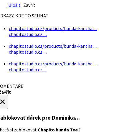
Uložit
Zavřít
DKAZY, KDE TO SEHNAT
chapitostudio.cz/products/bunda-kantha…
chapitostudio.cz…
chapitostudio.cz/products/bunda-kantha…
chapitostudio.cz…
chapitostudio.cz/products/bunda-kantha…
chapitostudio.cz…
OMENTÁŘE
avřít
×
ablokovat dárek
pro Dominika…
hceš si zablokovat
Chapito bunda Tee
?