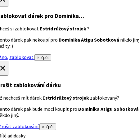
ablokovat dárek
pro Dominika…
hceš si zablokovat
Estrid růžový strojek
?
ento dárek pak nekoupí pro
Dominika Atigu Sobotková
nikdo jin
ež ty :)
no, zablokovat
× Zpět
×
rušit zablokování dárku
ž nechceš mít dárek
Estrid růžový strojek
zablokovaný?
ento dárek pak bude moci koupit pro
Dominika Atigu Sobotková
ěkdo jiný.
rušit zablokování
× Zpět