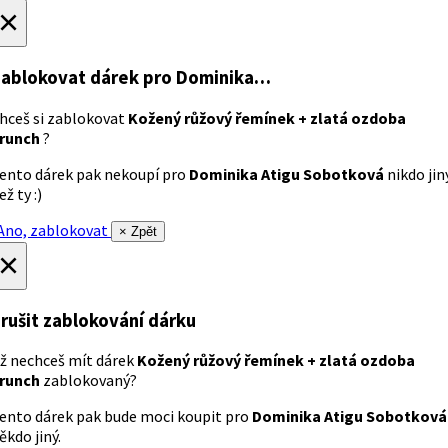
×
ablokovat dárek
pro Dominika…
hceš si zablokovat
Kožený růžový řemínek + zlatá ozdoba
runch
?
ento dárek pak nekoupí pro
Dominika Atigu Sobotková
nikdo jin
ež ty :)
no, zablokovat
× Zpět
×
rušit zablokování dárku
ž nechceš mít dárek
Kožený růžový řemínek + zlatá ozdoba
runch
zablokovaný?
ento dárek pak bude moci koupit pro
Dominika Atigu Sobotková
ěkdo jiný.