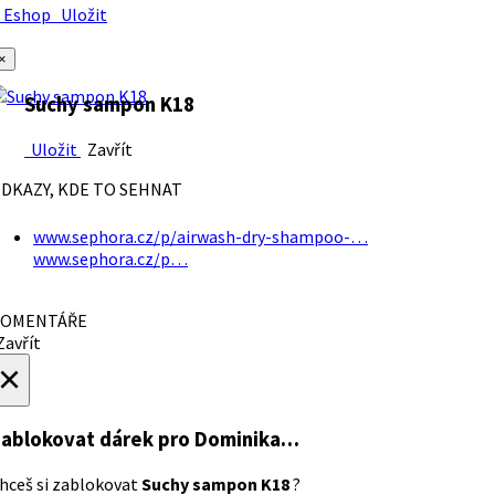
Eshop
Uložit
×
Suchy sampon K18
Uložit
Zavřít
DKAZY, KDE TO SEHNAT
www.sephora.cz/p/airwash-dry-shampoo-…
www.sephora.cz/p…
OMENTÁŘE
avřít
×
ablokovat dárek
pro Dominika…
hceš si zablokovat
Suchy sampon K18
?