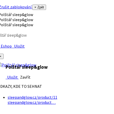
rušit zablokování
× Zpět
štář sleep&glow
Eshop
Uložit
×
Polštář sleep&glow
Uložit
Zavřít
DKAZY, KDE TO SEHNAT
sleepandglow.cz/product/11
sleepandglow.cz/product…