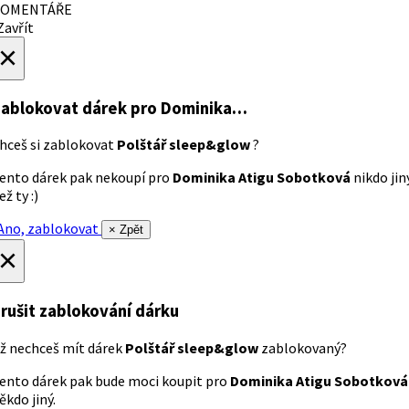
OMENTÁŘE
avřít
×
ablokovat dárek
pro Dominika…
hceš si zablokovat
Polštář sleep&glow
?
ento dárek pak nekoupí pro
Dominika Atigu Sobotková
nikdo jin
ež ty :)
no, zablokovat
× Zpět
×
rušit zablokování dárku
ž nechceš mít dárek
Polštář sleep&glow
zablokovaný?
ento dárek pak bude moci koupit pro
Dominika Atigu Sobotková
ěkdo jiný.