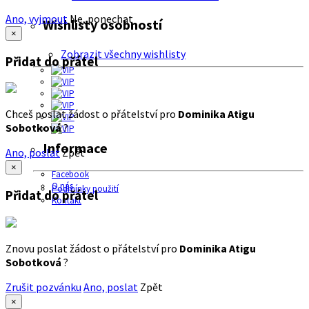
Ano, vyjmout
Ne, ponechat
Wishlisty osobností
×
Zobrazit všechny wishlisty
Přidat do přátel
Chceš poslat žádost o přátelství pro
Dominika Atigu
Sobotková
?
Informace
Ano, poslat
Zpět
×
Facebook
O nás
Podmínky použití
Přidat do přátel
Kontakt
Znovu poslat žádost o přátelství pro
Dominika Atigu
Sobotková
?
Zrušit pozvánku
Ano, poslat
Zpět
×