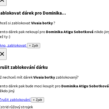
ablokovat dárek
pro Dominika…
hceš si zablokovat
Vivaia botky
?
ento dárek pak nekoupí pro
Dominika Atigu Sobotková
nikdo jin
ež ty :)
no, zablokovat
× Zpět
×
rušit zablokování dárku
ž nechceš mít dárek
Vivaia botky
zablokovaný?
ento dárek pak bude moci koupit pro
Dominika Atigu Sobotková
ěkdo jiný.
rušit zablokování
× Zpět