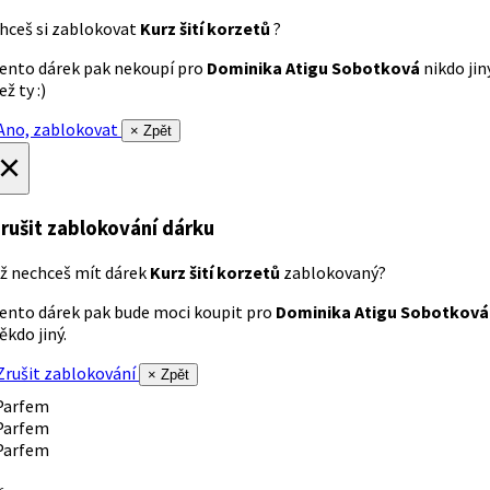
hceš si zablokovat
Kurz šití korzetů
?
ento dárek pak nekoupí pro
Dominika Atigu Sobotková
nikdo jin
ež ty :)
no, zablokovat
× Zpět
×
rušit zablokování dárku
ž nechceš mít dárek
Kurz šití korzetů
zablokovaný?
ento dárek pak bude moci koupit pro
Dominika Atigu Sobotková
ěkdo jiný.
rušit zablokování
× Zpět