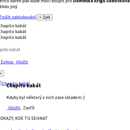
ento dárek pak bude moci koupit pro
Dominika Atigu Sobotková
ěkdo jiný.
rušit zablokování
× Zpět
pito kabát
Eshop
Uložit
×
Chapito kabát
Kdyby byl některý z nich zase skladem :)
Uložit
Zavřít
DKAZY, KDE TO SEHNAT