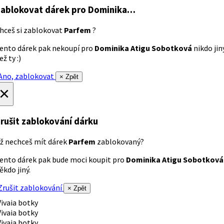
ablokovat dárek
pro Dominika…
hceš si zablokovat
Parfem
?
ento dárek pak nekoupí pro
Dominika Atigu Sobotková
nikdo jin
ež ty :)
no, zablokovat
× Zpět
×
rušit zablokování dárku
ž nechceš mít dárek
Parfem
zablokovaný?
ento dárek pak bude moci koupit pro
Dominika Atigu Sobotková
ěkdo jiný.
rušit zablokování
× Zpět