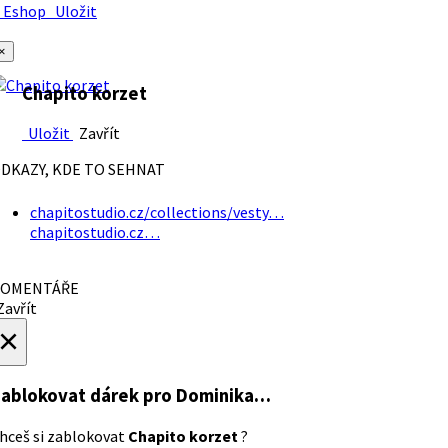
Eshop
Uložit
×
Chapito korzet
Uložit
Zavřít
DKAZY, KDE TO SEHNAT
chapitostudio.cz/collections/vesty…
chapitostudio.cz…
OMENTÁŘE
avřít
×
ablokovat dárek
pro Dominika…
hceš si zablokovat
Chapito korzet
?