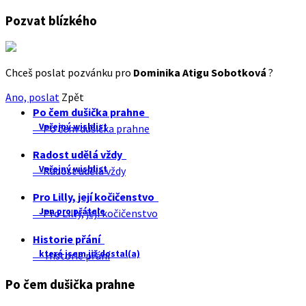
Pozvat blízkého
Chceš poslat pozvánku pro
Dominika Atigu Sobotková
?
Ano, poslat
Zpět
Po čem dušička prahne
Veřejný wishlist
Po čem dušička prahne
Radost udělá vždy
Veřejný wishlist
Radost udělá vždy
Pro Lilly, její kočičenstvo
Jen pro přátele
Pro Lilly, její kočičenstvo
Historie přání
které jsem již dostal(a)
Historie přání
Po čem dušička prahne