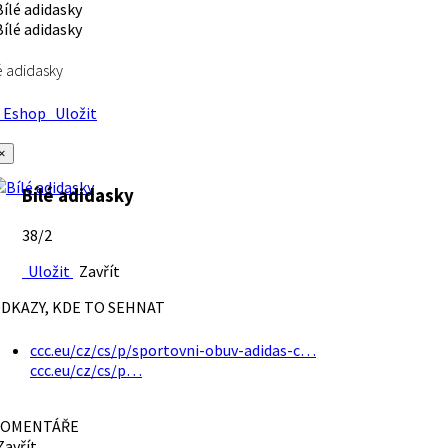
é adidasky
Eshop
Uložit
×
Bílé adidasky
38/2
Uložit
Zavřít
DKAZY, KDE TO SEHNAT
ccc.eu/cz/cs/p/sportovni-obuv-adidas-c…
ccc.eu/cz/cs/p…
OMENTÁŘE
avřít