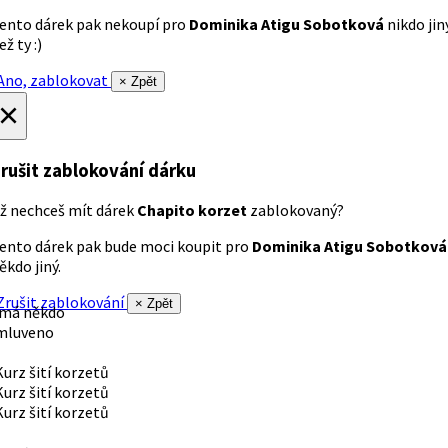
ento dárek pak nekoupí pro
Dominika Atigu Sobotková
nikdo jin
ež ty :)
no, zablokovat
× Zpět
×
rušit zablokování dárku
ž nechceš mít dárek
Chapito korzet
zablokovaný?
ento dárek pak bude moci koupit pro
Dominika Atigu Sobotková
ěkdo jiný.
rušit zablokování
× Zpět
 má někdo
mluveno