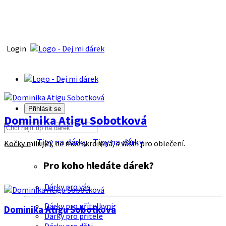
Login
Přihlásit se
Dominika Atigu Sobotková
Tipy na dárky
Tipy na dárky
Kočky milující, ne moc skromná, s vášni pro oblečení.
Pro koho hledáte dárek?
Dárky pro vás
Dárky pro přítelkyni
Dominika Atigu Sobotková
Dárky pro přítele