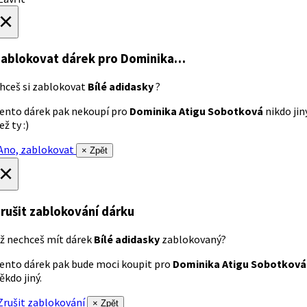
×
ablokovat dárek
pro Dominika…
hceš si zablokovat
Bílé adidasky
?
ento dárek pak nekoupí pro
Dominika Atigu Sobotková
nikdo jin
ež ty :)
no, zablokovat
× Zpět
×
rušit zablokování dárku
ž nechceš mít dárek
Bílé adidasky
zablokovaný?
ento dárek pak bude moci koupit pro
Dominika Atigu Sobotková
ěkdo jiný.
rušit zablokování
× Zpět