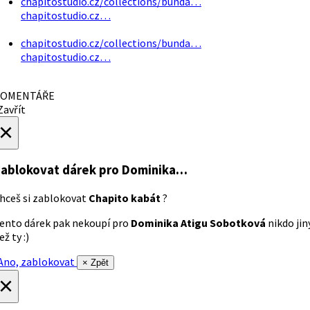
chapitostudio.cz/collections/bunda…
chapitostudio.cz…
chapitostudio.cz/collections/bunda…
chapitostudio.cz…
OMENTÁŘE
avřít
×
ablokovat dárek
pro Dominika…
hceš si zablokovat
Chapito kabát
?
ento dárek pak nekoupí pro
Dominika Atigu Sobotková
nikdo jin
ež ty :)
no, zablokovat
× Zpět
×