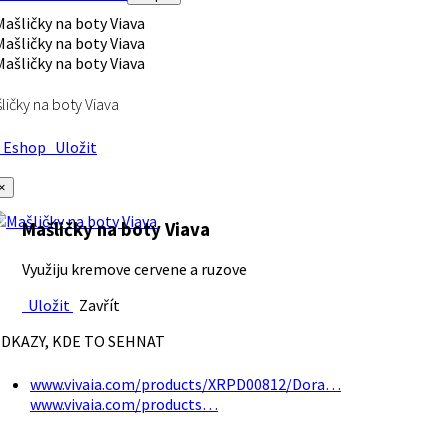
ličky na boty Viava
Eshop
Uložit
×
Mašličky na boty Viava
Využiju kremove cervene a ruzove
Uložit
Zavřít
DKAZY, KDE TO SEHNAT
www.vivaia.com/products/XRPD00812/Dora…
www.vivaia.com/products…