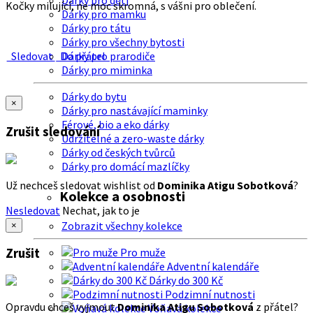
Dárky pro děti
Kočky milující, ne moc skromná, s vášni pro oblečení.
Dárky pro mamku
Dárky pro tátu
Dárky pro všechny bytosti
Sledovat
Do přátel
Dárky pro prarodiče
Dárky pro miminka
Dárky do bytu
×
Dárky pro nastávající maminky
Férové, bio a eko dárky
Zrušit sledování
Udržitelné a zero-waste dárky
Dárky od českých tvůrců
Dárky pro domácí mazlíčky
Už nechceš sledovat wishlist od
Dominika Atigu Sobotková
?
Kolekce a osobnosti
Nesledovat
Nechat, jak to je
Zobrazit všechny kolekce
×
Zrušit
Pro muže
Adventní kalendáře
Dárky do 300 Kč
Podzimní nutnosti
Opravdu chceš vyjmout
Dominika Atigu Sobotková
z přátel?
Voňavá kolekce