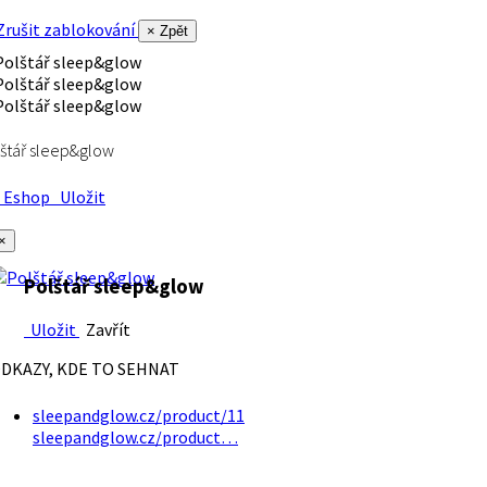
rušit zablokování
× Zpět
štář sleep&glow
Eshop
Uložit
×
Polštář sleep&glow
Uložit
Zavřít
DKAZY, KDE TO SEHNAT
sleepandglow.cz/product/11
sleepandglow.cz/product…