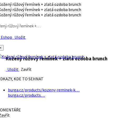
ený růžový řemínek +…
Eshop
Uložit
×
Kožený růžový řemínek + zlatá ozdoba brunch
Uložit
Zavřít
DKAZY, KDE TO SEHNAT
burga.cz/products/kozeny-reminek-k…
burga.cz/products…
OMENTÁŘE
avřít