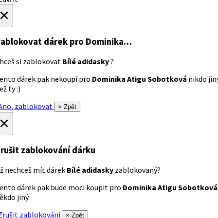
×
ablokovat dárek
pro Dominika…
hceš si zablokovat
Bílé adidasky
?
ento dárek pak nekoupí pro
Dominika Atigu Sobotková
nikdo jin
ež ty :)
no, zablokovat
× Zpět
×
rušit zablokování dárku
ž nechceš mít dárek
Bílé adidasky
zablokovaný?
ento dárek pak bude moci koupit pro
Dominika Atigu Sobotková
ěkdo jiný.
rušit zablokování
× Zpět