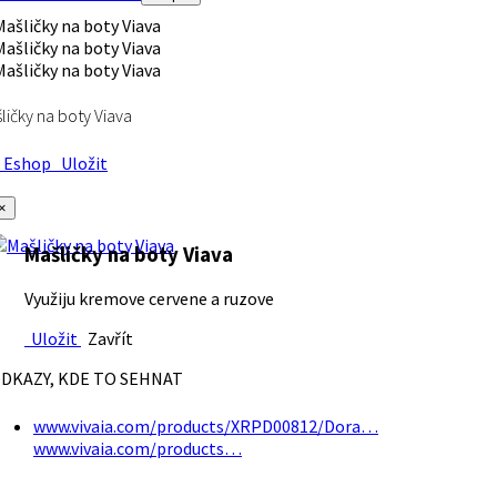
ličky na boty Viava
Eshop
Uložit
×
Mašličky na boty Viava
Využiju kremove cervene a ruzove
Uložit
Zavřít
DKAZY, KDE TO SEHNAT
www.vivaia.com/products/XRPD00812/Dora…
www.vivaia.com/products…