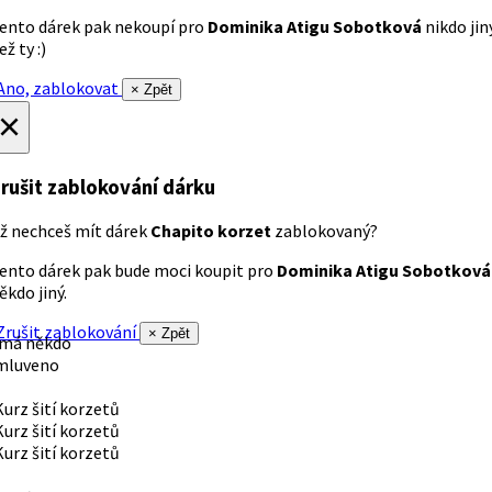
ento dárek pak nekoupí pro
Dominika Atigu Sobotková
nikdo jin
ež ty :)
no, zablokovat
× Zpět
×
rušit zablokování dárku
ž nechceš mít dárek
Chapito korzet
zablokovaný?
ento dárek pak bude moci koupit pro
Dominika Atigu Sobotková
ěkdo jiný.
rušit zablokování
× Zpět
 má někdo
mluveno