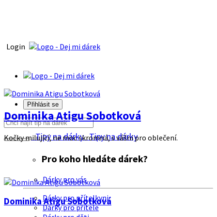
Login
Přihlásit se
Dominika Atigu Sobotková
Tipy na dárky
Tipy na dárky
Kočky milující, ne moc skromná, s vášni pro oblečení.
Pro koho hledáte dárek?
Dárky pro vás
Dárky pro přítelkyni
Dominika Atigu Sobotková
Dárky pro přítele