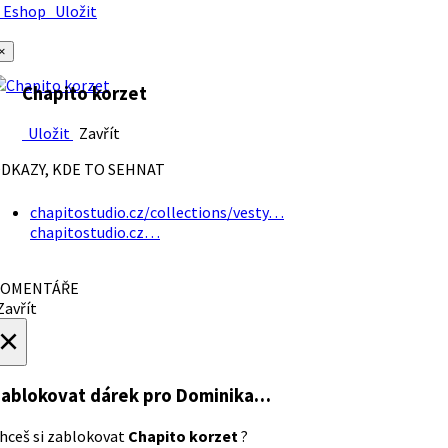
Eshop
Uložit
×
Chapito korzet
Uložit
Zavřít
DKAZY, KDE TO SEHNAT
chapitostudio.cz/collections/vesty…
chapitostudio.cz…
OMENTÁŘE
avřít
×
ablokovat dárek
pro Dominika…
hceš si zablokovat
Chapito korzet
?