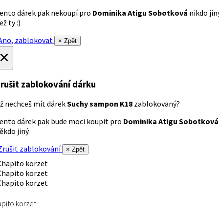
ento dárek pak nekoupí pro
Dominika Atigu Sobotková
nikdo jin
ež ty :)
no, zablokovat
× Zpět
×
rušit zablokování dárku
ž nechceš mít dárek
Suchy sampon K18
zablokovaný?
ento dárek pak bude moci koupit pro
Dominika Atigu Sobotková
ěkdo jiný.
rušit zablokování
× Zpět
pito korzet