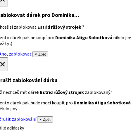
ablokovat dárek
pro Dominika…
hceš si zablokovat
Estrid růžový strojek
?
ento dárek pak nekoupí pro
Dominika Atigu Sobotková
nikdo jin
ež ty :)
no, zablokovat
× Zpět
×
rušit zablokování dárku
ž nechceš mít dárek
Estrid růžový strojek
zablokovaný?
ento dárek pak bude moci koupit pro
Dominika Atigu Sobotková
ěkdo jiný.
rušit zablokování
× Zpět