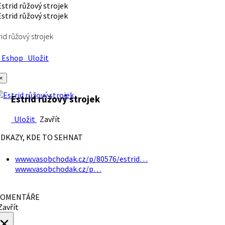
rid růžový strojek
Eshop
Uložit
×
Estrid růžový strojek
Uložit
Zavřít
DKAZY, KDE TO SEHNAT
www.vasobchodak.cz/p/80576/estrid…
www.vasobchodak.cz/p…
OMENTÁŘE
avřít
×