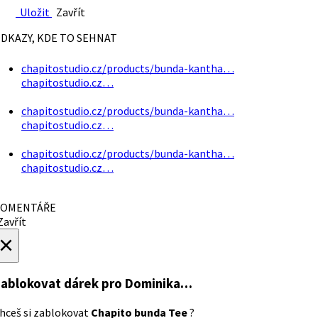
Uložit
Zavřít
DKAZY, KDE TO SEHNAT
chapitostudio.cz/products/bunda-kantha…
chapitostudio.cz…
chapitostudio.cz/products/bunda-kantha…
chapitostudio.cz…
chapitostudio.cz/products/bunda-kantha…
chapitostudio.cz…
OMENTÁŘE
avřít
×
ablokovat dárek
pro Dominika…
hceš si zablokovat
Chapito bunda Tee
?