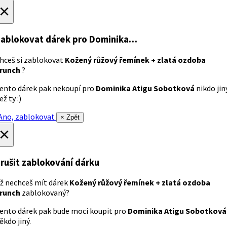
×
ablokovat dárek
pro Dominika…
hceš si zablokovat
Kožený růžový řemínek + zlatá ozdoba
runch
?
ento dárek pak nekoupí pro
Dominika Atigu Sobotková
nikdo jin
ež ty :)
no, zablokovat
× Zpět
×
rušit zablokování dárku
ž nechceš mít dárek
Kožený růžový řemínek + zlatá ozdoba
runch
zablokovaný?
ento dárek pak bude moci koupit pro
Dominika Atigu Sobotková
ěkdo jiný.