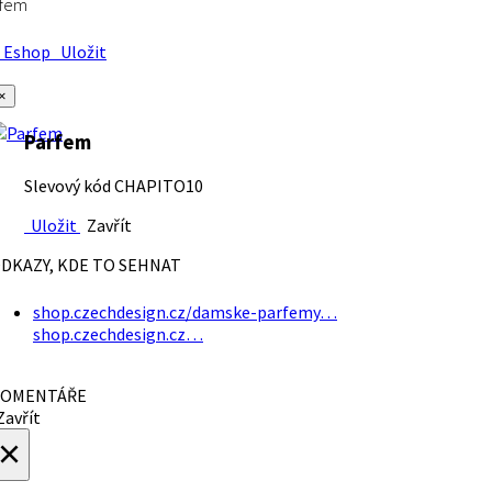
rfem
Eshop
Uložit
×
Parfem
Slevový kód CHAPITO10
Uložit
Zavřít
DKAZY, KDE TO SEHNAT
shop.czechdesign.cz/damske-parfemy…
shop.czechdesign.cz…
OMENTÁŘE
avřít
×