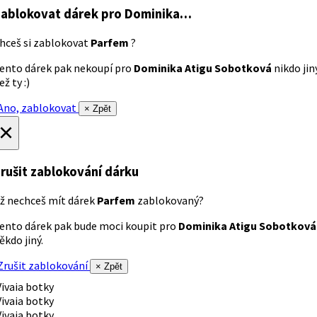
ablokovat dárek
pro Dominika…
hceš si zablokovat
Parfem
?
ento dárek pak nekoupí pro
Dominika Atigu Sobotková
nikdo jin
ež ty :)
no, zablokovat
× Zpět
×
rušit zablokování dárku
ž nechceš mít dárek
Parfem
zablokovaný?
ento dárek pak bude moci koupit pro
Dominika Atigu Sobotková
ěkdo jiný.
rušit zablokování
× Zpět