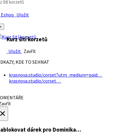
z šití korzetů
Eshop
Uložit
×
Kurz šití korzetů
Uložit
Zavřít
DKAZY, KDE TO SEHNAT
krasnova.studio/corset?utm_medium=paid…
krasnova.studio/corset…
OMENTÁŘE
avřít
×
ablokovat dárek
pro Dominika…