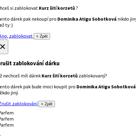
hceš si zablokovat
Kurz šití korzetů
?
ento dárek pak nekoupí pro
Dominika Atigu Sobotková
nikdo jin
ež ty :)
no, zablokovat
× Zpět
×
rušit zablokování dárku
ž nechceš mít dárek
Kurz šití korzetů
zablokovaný?
ento dárek pak bude moci koupit pro
Dominika Atigu Sobotková
ěkdo jiný.
rušit zablokování
× Zpět