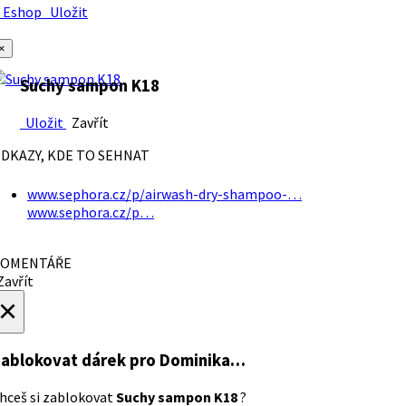
Eshop
Uložit
×
Suchy sampon K18
Uložit
Zavřít
DKAZY, KDE TO SEHNAT
www.sephora.cz/p/airwash-dry-shampoo-…
www.sephora.cz/p…
OMENTÁŘE
avřít
×
ablokovat dárek
pro Dominika…
hceš si zablokovat
Suchy sampon K18
?