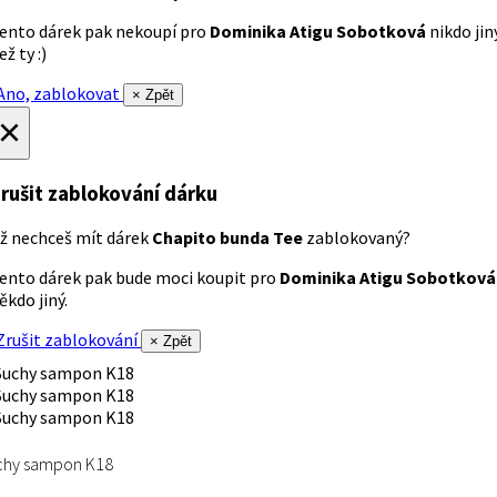
ento dárek pak nekoupí pro
Dominika Atigu Sobotková
nikdo jin
ež ty :)
no, zablokovat
× Zpět
×
rušit zablokování dárku
ž nechceš mít dárek
Chapito bunda Tee
zablokovaný?
ento dárek pak bude moci koupit pro
Dominika Atigu Sobotková
ěkdo jiný.
rušit zablokování
× Zpět
chy sampon K18