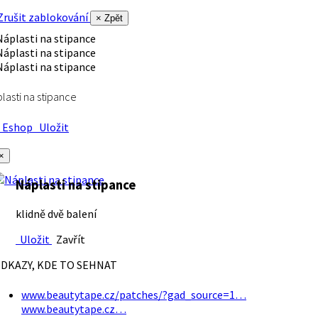
rušit zablokování
× Zpět
lasti na stipance
Eshop
Uložit
×
Náplasti na stipance
klidně dvě balení
Uložit
Zavřít
DKAZY, KDE TO SEHNAT
www.beautytape.cz/patches/?gad_source=1…
www.beautytape.cz…