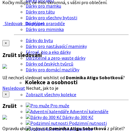
Dárky pro děti
Kočky milující, ne moc skromná, s vášni pro oblečení.
Dárky pro mamku
Dárky pro tátu
Dárky pro všechny bytosti
Sledovat
Do přátel
Dárky pro prarodiče
Dárky pro miminka
Dárky do bytu
×
Dárky pro nastávající maminky
Férové, bio a eko dárky
Zrušit sledování
Udržitelné a zero-waste dárky
Dárky od českých tvůrců
Dárky pro domácí mazlíčky
Už nechceš sledovat wishlist od
Dominika Atigu Sobotková
?
Kolekce a osobnosti
Nesledovat
Nechat, jak to je
Zobrazit všechny kolekce
×
Zrušit
Pro muže
Adventní kalendáře
Dárky do 300 Kč
Podzimní nutnosti
Opravdu chceš vyjmout
Dominika Atigu Sobotková
z přátel?
Voňavá kolekce