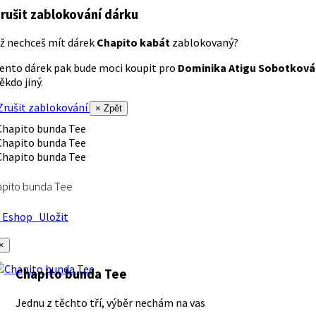
rušit zablokování dárku
ž nechceš mít dárek
Chapito kabát
zablokovaný?
ento dárek pak bude moci koupit pro
Dominika Atigu Sobotková
ěkdo jiný.
rušit zablokování
× Zpět
apito bunda Tee
Eshop
Uložit
×
Chapito bunda Tee
Jednu z těchto tří, výběr nechám na vas