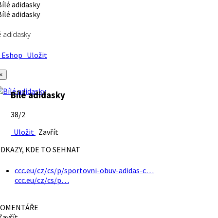
é adidasky
Eshop
Uložit
×
Bílé adidasky
38/2
Uložit
Zavřít
DKAZY, KDE TO SEHNAT
ccc.eu/cz/cs/p/sportovni-obuv-adidas-c…
ccc.eu/cz/cs/p…
OMENTÁŘE
avřít