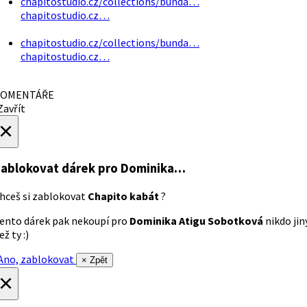
chapitostudio.cz/collections/bunda…
chapitostudio.cz…
chapitostudio.cz/collections/bunda…
chapitostudio.cz…
OMENTÁŘE
avřít
×
ablokovat dárek
pro Dominika…
hceš si zablokovat
Chapito kabát
?
ento dárek pak nekoupí pro
Dominika Atigu Sobotková
nikdo jin
ež ty :)
no, zablokovat
× Zpět
×