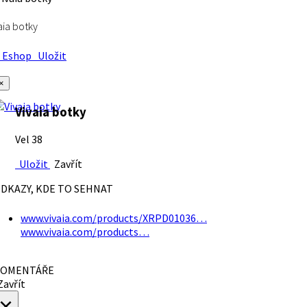
aia botky
Eshop
Uložit
×
Vivaia botky
Vel 38
Uložit
Zavřít
DKAZY, KDE TO SEHNAT
www.vivaia.com/products/XRPD01036…
www.vivaia.com/products…
OMENTÁŘE
avřít
×