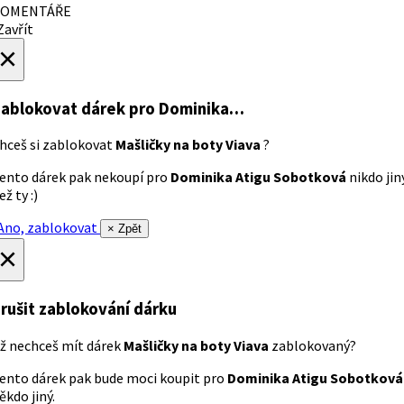
OMENTÁŘE
avřít
×
ablokovat dárek
pro Dominika…
hceš si zablokovat
Mašličky na boty Viava
?
ento dárek pak nekoupí pro
Dominika Atigu Sobotková
nikdo jin
ež ty :)
no, zablokovat
× Zpět
×
rušit zablokování dárku
ž nechceš mít dárek
Mašličky na boty Viava
zablokovaný?
ento dárek pak bude moci koupit pro
Dominika Atigu Sobotková
ěkdo jiný.