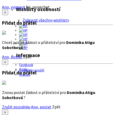
Ano, vyjmout
Ne, ponechat
Wishlisty osobností
×
Zobrazit všechny wishlisty
Přidat do přátel
Chceš poslat žádost o přátelství pro
Dominika Atigu
Sobotková
?
Informace
Ano, poslat
Zpět
×
Facebook
O nás
Podmínky použití
Přidat do přátel
Kontakt
Znovu poslat žádost o přátelství pro
Dominika Atigu
Sobotková
?
Zrušit pozvánku
Ano, poslat
Zpět
×