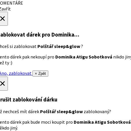
OMENTÁŘE
avřít
×
ablokovat dárek
pro Dominika…
hceš si zablokovat
Polštář sleep&glow
?
ento dárek pak nekoupí pro
Dominika Atigu Sobotková
nikdo jin
ež ty :)
no, zablokovat
× Zpět
×
rušit zablokování dárku
ž nechceš mít dárek
Polštář sleep&glow
zablokovaný?
ento dárek pak bude moci koupit pro
Dominika Atigu Sobotková
ěkdo jiný.