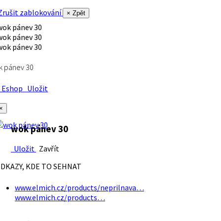
rušit zablokování
× Zpět
k pánev 30
Eshop
Uložit
×
wok pánev 30
Uložit
Zavřít
DKAZY, KDE TO SEHNAT
www.elmich.cz/products/neprilnava…
www.elmich.cz/products…