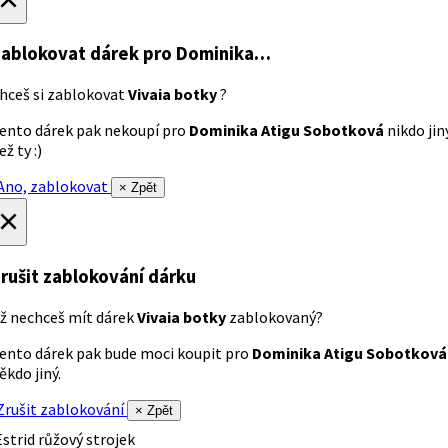
ablokovat dárek
pro Dominika…
hceš si zablokovat
Vivaia botky
?
ento dárek pak nekoupí pro
Dominika Atigu Sobotková
nikdo jin
ež ty :)
no, zablokovat
× Zpět
×
rušit zablokování dárku
ž nechceš mít dárek
Vivaia botky
zablokovaný?
ento dárek pak bude moci koupit pro
Dominika Atigu Sobotková
ěkdo jiný.
rušit zablokování
× Zpět