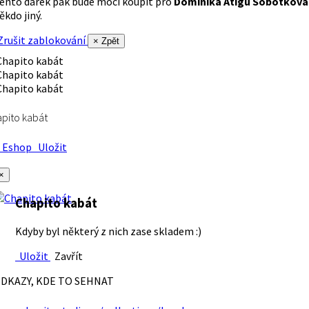
ento dárek pak bude moci koupit pro
Dominika Atigu Sobotková
ěkdo jiný.
rušit zablokování
× Zpět
pito kabát
Eshop
Uložit
×
Chapito kabát
Kdyby byl některý z nich zase skladem :)
Uložit
Zavřít
DKAZY, KDE TO SEHNAT