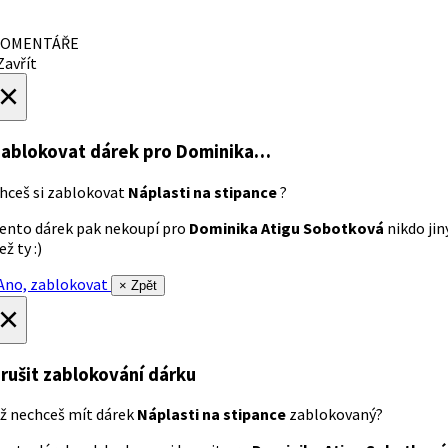
OMENTÁŘE
avřít
×
ablokovat dárek
pro Dominika…
hceš si zablokovat
Náplasti na stipance
?
ento dárek pak nekoupí pro
Dominika Atigu Sobotková
nikdo jin
ež ty :)
no, zablokovat
× Zpět
×
rušit zablokování dárku
ž nechceš mít dárek
Náplasti na stipance
zablokovaný?