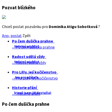
Pozvat blízkého
Chceš poslat pozvánku pro
Dominika Atigu Sobotková
?
Ano, poslat
Zpět
Po čem dušička prahne
Veřejný wishlist
Po čem dušička prahne
Radost udělá vždy
Veřejný wishlist
Radost udělá vždy
Pro Lilly, její kočičenstvo
Jen pro přátele
Pro Lilly, její kočičenstvo
Historie přání
které jsem již dostal(a)
Historie přání
Po čem dušička prahne