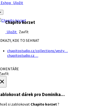
Eshop
Uložit
×
Chapito korzet
Uložit
Zavřít
DKAZY, KDE TO SEHNAT
chapitostudio.cz/collections/vesty…
chapitostudio.cz…
OMENTÁŘE
avřít
×
ablokovat dárek
pro Dominika…
hceš si zablokovat
Chapito korzet
?