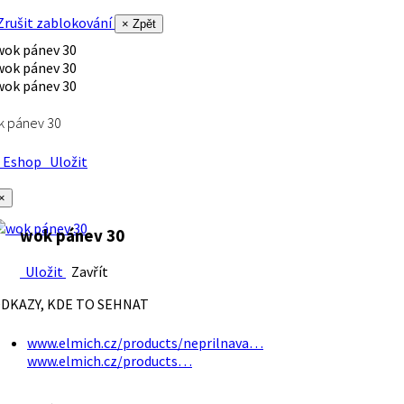
rušit zablokování
× Zpět
k pánev 30
Eshop
Uložit
×
wok pánev 30
Uložit
Zavřít
DKAZY, KDE TO SEHNAT
www.elmich.cz/products/neprilnava…
www.elmich.cz/products…