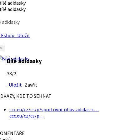
é adidasky
Eshop
Uložit
×
Bílé adidasky
38/2
Uložit
Zavřít
DKAZY, KDE TO SEHNAT
ccc.eu/cz/cs/p/sportovni-obuv-adidas-c…
ccc.eu/cz/cs/p…
OMENTÁŘE
avřít