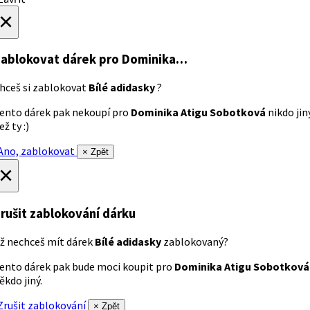
×
ablokovat dárek
pro Dominika…
hceš si zablokovat
Bílé adidasky
?
ento dárek pak nekoupí pro
Dominika Atigu Sobotková
nikdo jin
ež ty :)
no, zablokovat
× Zpět
×
rušit zablokování dárku
ž nechceš mít dárek
Bílé adidasky
zablokovaný?
ento dárek pak bude moci koupit pro
Dominika Atigu Sobotková
ěkdo jiný.
rušit zablokování
× Zpět