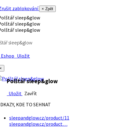
rušit zablokování
× Zpět
štář sleep&glow
Eshop
Uložit
×
Polštář sleep&glow
Uložit
Zavřít
DKAZY, KDE TO SEHNAT
sleepandglow.cz/product/11
sleepandglow.cz/product…