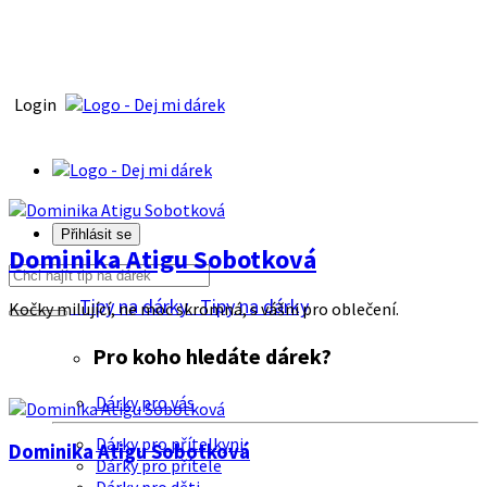
Login
Přihlásit se
Dominika Atigu Sobotková
Tipy na dárky
Tipy na dárky
Kočky milující, ne moc skromná, s vášni pro oblečení.
Pro koho hledáte dárek?
Dárky pro vás
Dárky pro přítelkyni
Dominika Atigu Sobotková
Dárky pro přítele