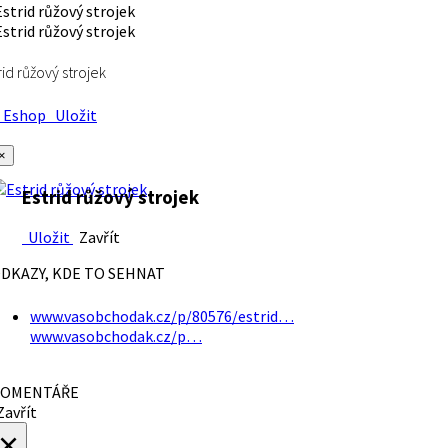
rid růžový strojek
Eshop
Uložit
×
Estrid růžový strojek
Uložit
Zavřít
DKAZY, KDE TO SEHNAT
www.vasobchodak.cz/p/80576/estrid…
www.vasobchodak.cz/p…
OMENTÁŘE
avřít
×