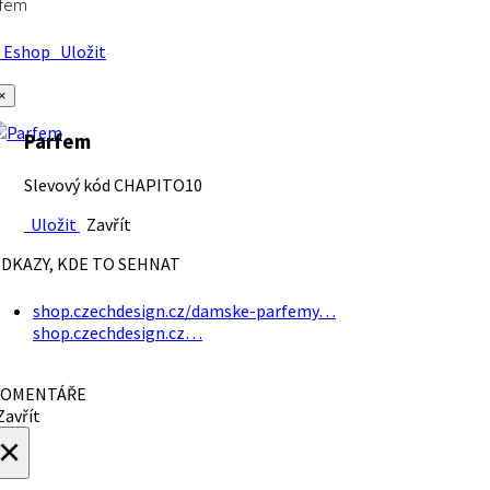
rfem
Eshop
Uložit
×
Parfem
Slevový kód CHAPITO10
Uložit
Zavřít
DKAZY, KDE TO SEHNAT
shop.czechdesign.cz/damske-parfemy…
shop.czechdesign.cz…
OMENTÁŘE
avřít
×