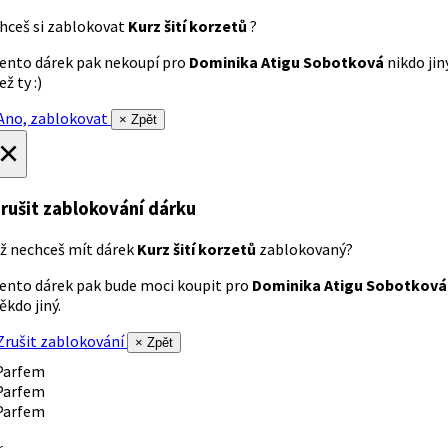
hceš si zablokovat
Kurz šití korzetů
?
ento dárek pak nekoupí pro
Dominika Atigu Sobotková
nikdo jin
ež ty :)
no, zablokovat
× Zpět
×
rušit zablokování dárku
ž nechceš mít dárek
Kurz šití korzetů
zablokovaný?
ento dárek pak bude moci koupit pro
Dominika Atigu Sobotková
ěkdo jiný.
rušit zablokování
× Zpět