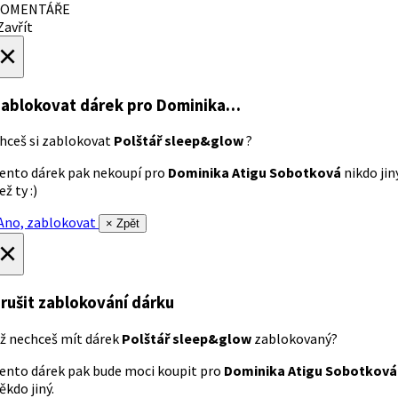
OMENTÁŘE
avřít
×
ablokovat dárek
pro Dominika…
hceš si zablokovat
Polštář sleep&glow
?
ento dárek pak nekoupí pro
Dominika Atigu Sobotková
nikdo jin
ež ty :)
no, zablokovat
× Zpět
×
rušit zablokování dárku
ž nechceš mít dárek
Polštář sleep&glow
zablokovaný?
ento dárek pak bude moci koupit pro
Dominika Atigu Sobotková
ěkdo jiný.