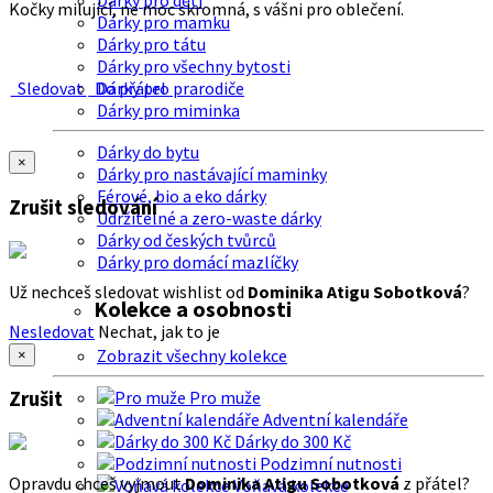
Dárky pro děti
Kočky milující, ne moc skromná, s vášni pro oblečení.
Dárky pro mamku
Dárky pro tátu
Dárky pro všechny bytosti
Sledovat
Do přátel
Dárky pro prarodiče
Dárky pro miminka
Dárky do bytu
×
Dárky pro nastávající maminky
Férové, bio a eko dárky
Zrušit sledování
Udržitelné a zero-waste dárky
Dárky od českých tvůrců
Dárky pro domácí mazlíčky
Už nechceš sledovat wishlist od
Dominika Atigu Sobotková
?
Kolekce a osobnosti
Nesledovat
Nechat, jak to je
Zobrazit všechny kolekce
×
Zrušit
Pro muže
Adventní kalendáře
Dárky do 300 Kč
Podzimní nutnosti
Opravdu chceš vyjmout
Dominika Atigu Sobotková
z přátel?
Voňavá kolekce