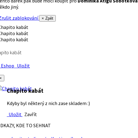
ento dárek pak bude moci koupit pro
Dominika Atigu Sobotková
ěkdo jiný.
rušit zablokování
× Zpět
pito kabát
Eshop
Uložit
×
Chapito kabát
Kdyby byl některý z nich zase skladem :)
Uložit
Zavřít
DKAZY, KDE TO SEHNAT