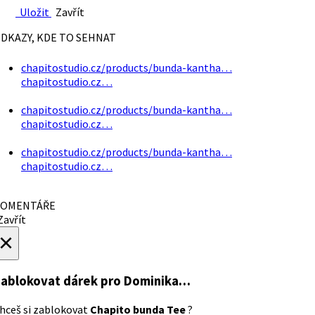
Uložit
Zavřít
DKAZY, KDE TO SEHNAT
chapitostudio.cz/products/bunda-kantha…
chapitostudio.cz…
chapitostudio.cz/products/bunda-kantha…
chapitostudio.cz…
chapitostudio.cz/products/bunda-kantha…
chapitostudio.cz…
OMENTÁŘE
avřít
×
ablokovat dárek
pro Dominika…
hceš si zablokovat
Chapito bunda Tee
?