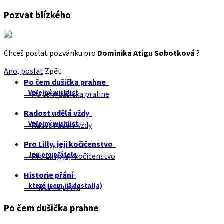
Pozvat blízkého
Chceš poslat pozvánku pro
Dominika Atigu Sobotková
?
Ano, poslat
Zpět
Po čem dušička prahne
Veřejný wishlist
Po čem dušička prahne
Radost udělá vždy
Veřejný wishlist
Radost udělá vždy
Pro Lilly, její kočičenstvo
Jen pro přátele
Pro Lilly, její kočičenstvo
Historie přání
které jsem již dostal(a)
Historie přání
Po čem dušička prahne