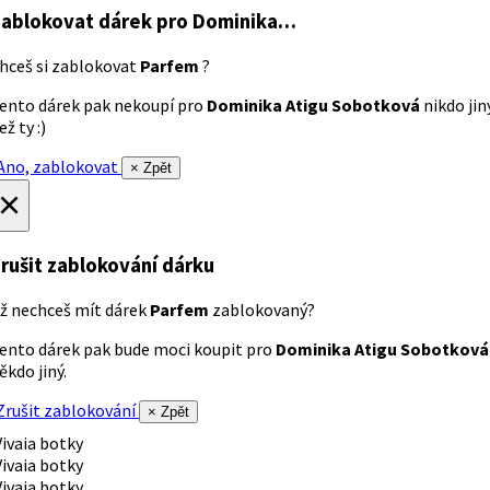
ablokovat dárek
pro Dominika…
hceš si zablokovat
Parfem
?
ento dárek pak nekoupí pro
Dominika Atigu Sobotková
nikdo jin
ež ty :)
no, zablokovat
× Zpět
×
rušit zablokování dárku
ž nechceš mít dárek
Parfem
zablokovaný?
ento dárek pak bude moci koupit pro
Dominika Atigu Sobotková
ěkdo jiný.
rušit zablokování
× Zpět