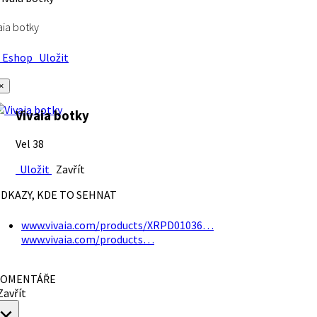
aia botky
Eshop
Uložit
×
Vivaia botky
Vel 38
Uložit
Zavřít
DKAZY, KDE TO SEHNAT
www.vivaia.com/products/XRPD01036…
www.vivaia.com/products…
OMENTÁŘE
avřít
×