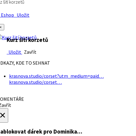
z šití korzetů
Eshop
Uložit
×
Kurz šití korzetů
Uložit
Zavřít
DKAZY, KDE TO SEHNAT
krasnova.studio/corset?utm_medium=paid…
krasnova.studio/corset…
OMENTÁŘE
avřít
×
ablokovat dárek
pro Dominika…