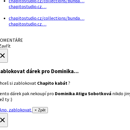
chapitostudio.cz/collections/bunda…
chapitostudio.cz…
chapitostudio.cz/collections/bunda…
chapitostudio.cz…
OMENTÁŘE
avřít
×
ablokovat dárek
pro Dominika…
hceš si zablokovat
Chapito kabát
?
ento dárek pak nekoupí pro
Dominika Atigu Sobotková
nikdo jin
ež ty :)
no, zablokovat
× Zpět
×