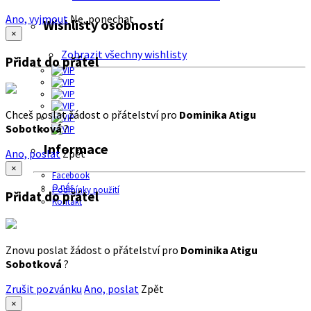
Ano, vyjmout
Ne, ponechat
Wishlisty osobností
×
Zobrazit všechny wishlisty
Přidat do přátel
Chceš poslat žádost o přátelství pro
Dominika Atigu
Sobotková
?
Informace
Ano, poslat
Zpět
×
Facebook
O nás
Podmínky použití
Přidat do přátel
Kontakt
Znovu poslat žádost o přátelství pro
Dominika Atigu
Sobotková
?
Zrušit pozvánku
Ano, poslat
Zpět
×