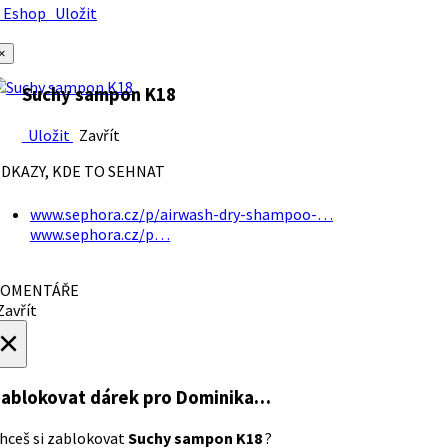
Eshop
Uložit
×
Suchy sampon K18
Uložit
Zavřít
DKAZY, KDE TO SEHNAT
www.sephora.cz/p/airwash-dry-shampoo-…
www.sephora.cz/p…
OMENTÁŘE
avřít
×
ablokovat dárek
pro Dominika…
hceš si zablokovat
Suchy sampon K18
?