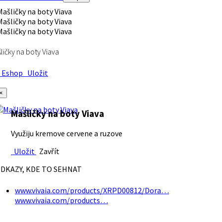
ličky na boty Viava
Eshop
Uložit
×
Mašličky na boty Viava
Využiju kremove cervene a ruzove
Uložit
Zavřít
DKAZY, KDE TO SEHNAT
www.vivaia.com/products/XRPD00812/Dora…
www.vivaia.com/products…