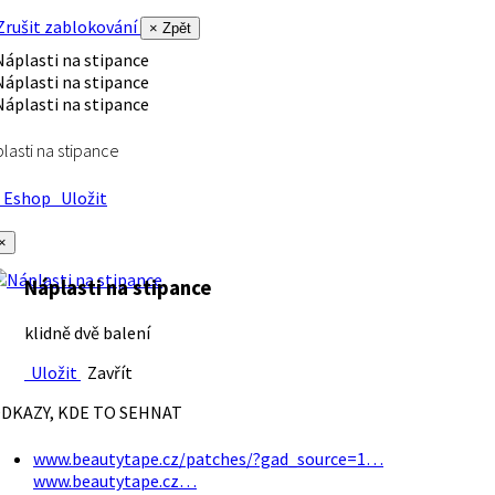
rušit zablokování
× Zpět
lasti na stipance
Eshop
Uložit
×
Náplasti na stipance
klidně dvě balení
Uložit
Zavřít
DKAZY, KDE TO SEHNAT
www.beautytape.cz/patches/?gad_source=1…
www.beautytape.cz…