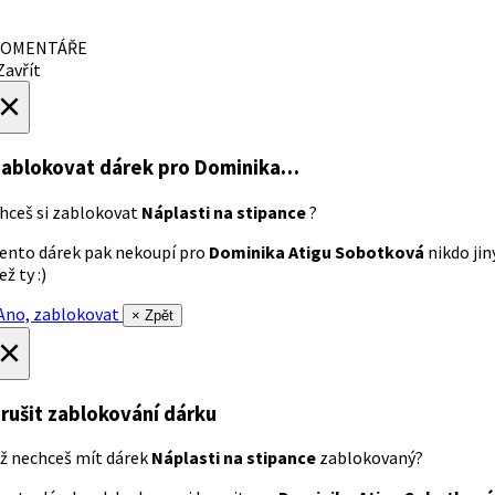
OMENTÁŘE
avřít
×
ablokovat dárek
pro Dominika…
hceš si zablokovat
Náplasti na stipance
?
ento dárek pak nekoupí pro
Dominika Atigu Sobotková
nikdo jin
ež ty :)
no, zablokovat
× Zpět
×
rušit zablokování dárku
ž nechceš mít dárek
Náplasti na stipance
zablokovaný?