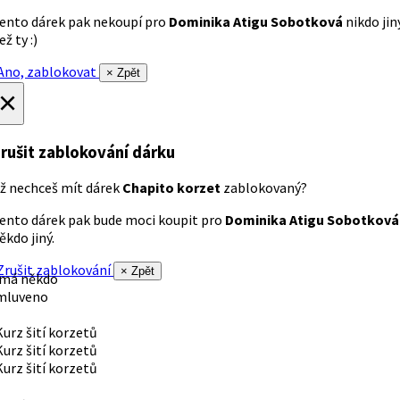
ento dárek pak nekoupí pro
Dominika Atigu Sobotková
nikdo jin
ež ty :)
no, zablokovat
× Zpět
×
rušit zablokování dárku
ž nechceš mít dárek
Chapito korzet
zablokovaný?
ento dárek pak bude moci koupit pro
Dominika Atigu Sobotková
ěkdo jiný.
rušit zablokování
× Zpět
 má někdo
mluveno