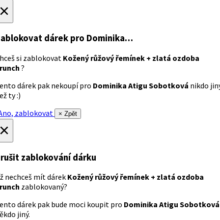
×
ablokovat dárek
pro Dominika…
hceš si zablokovat
Kožený růžový řemínek + zlatá ozdoba
runch
?
ento dárek pak nekoupí pro
Dominika Atigu Sobotková
nikdo jin
ež ty :)
no, zablokovat
× Zpět
×
rušit zablokování dárku
ž nechceš mít dárek
Kožený růžový řemínek + zlatá ozdoba
runch
zablokovaný?
ento dárek pak bude moci koupit pro
Dominika Atigu Sobotková
ěkdo jiný.