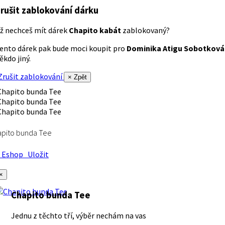
rušit zablokování dárku
ž nechceš mít dárek
Chapito kabát
zablokovaný?
ento dárek pak bude moci koupit pro
Dominika Atigu Sobotková
ěkdo jiný.
rušit zablokování
× Zpět
apito bunda Tee
Eshop
Uložit
×
Chapito bunda Tee
Jednu z těchto tří, výběr nechám na vas