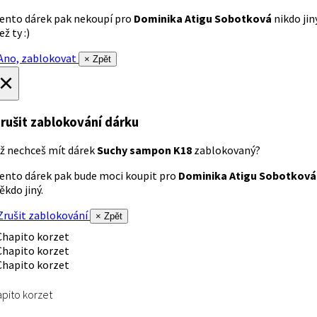
ento dárek pak nekoupí pro
Dominika Atigu Sobotková
nikdo jin
ež ty :)
no, zablokovat
× Zpět
×
rušit zablokování dárku
ž nechceš mít dárek
Suchy sampon K18
zablokovaný?
ento dárek pak bude moci koupit pro
Dominika Atigu Sobotková
ěkdo jiný.
rušit zablokování
× Zpět
pito korzet