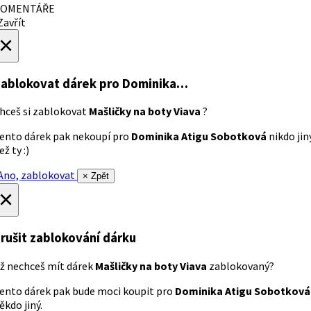
OMENTÁŘE
avřít
×
ablokovat dárek
pro Dominika…
hceš si zablokovat
Mašličky na boty Viava
?
ento dárek pak nekoupí pro
Dominika Atigu Sobotková
nikdo jin
ež ty :)
no, zablokovat
× Zpět
×
rušit zablokování dárku
ž nechceš mít dárek
Mašličky na boty Viava
zablokovaný?
ento dárek pak bude moci koupit pro
Dominika Atigu Sobotková
ěkdo jiný.