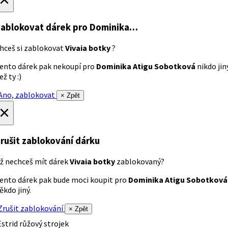
ablokovat dárek
pro Dominika…
hceš si zablokovat
Vivaia botky
?
ento dárek pak nekoupí pro
Dominika Atigu Sobotková
nikdo jin
ež ty :)
no, zablokovat
× Zpět
×
rušit zablokování dárku
ž nechceš mít dárek
Vivaia botky
zablokovaný?
ento dárek pak bude moci koupit pro
Dominika Atigu Sobotková
ěkdo jiný.
rušit zablokování
× Zpět