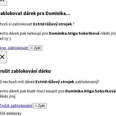
ablokovat dárek
pro Dominika…
hceš si zablokovat
Estrid růžový strojek
?
ento dárek pak nekoupí pro
Dominika Atigu Sobotková
nikdo jin
ež ty :)
no, zablokovat
× Zpět
×
rušit zablokování dárku
ž nechceš mít dárek
Estrid růžový strojek
zablokovaný?
ento dárek pak bude moci koupit pro
Dominika Atigu Sobotková
ěkdo jiný.
rušit zablokování
× Zpět