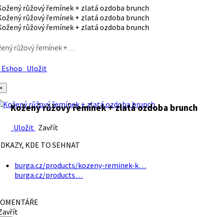
ený růžový řemínek +…
Eshop
Uložit
×
Kožený růžový řemínek + zlatá ozdoba brunch
Uložit
Zavřít
DKAZY, KDE TO SEHNAT
burga.cz/products/kozeny-reminek-k…
burga.cz/products…
OMENTÁŘE
avřít