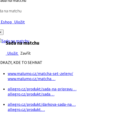
da na matchu
Eshop
Uložit
×
Sada na matchu
Uložit
Zavřít
DKAZY, KDE TO SEHNAT
www.malumo.cz/matcha-set-zeleny/
www.malumo.cz/matcha…
allegro.cz/produkt/sada-na-pripravu…
allegro.cz/produkt/sada…
allegro.cz/produkt/darkova-sada-na…
allegro.cz/produkt…