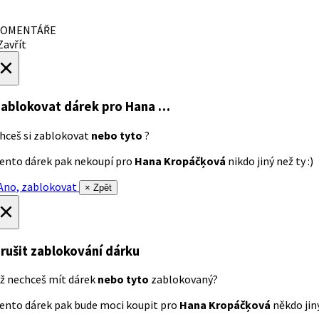
OMENTÁŘE
avřít
×
ablokovat dárek
pro Hana …
hceš si zablokovat
nebo tyto
?
ento dárek pak nekoupí pro
Hana Kropáčķová
nikdo jiný než ty :)
no, zablokovat
× Zpět
×
rušit zablokování dárku
ž nechceš mít dárek
nebo tyto
zablokovaný?
ento dárek pak bude moci koupit pro
Hana Kropáčķová
někdo jiný