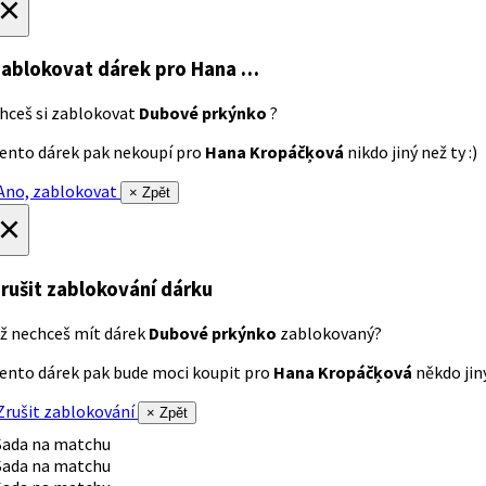
×
ablokovat dárek
pro Hana …
hceš si zablokovat
Dubové prkýnko
?
ento dárek pak nekoupí pro
Hana Kropáčķová
nikdo jiný než ty :)
no, zablokovat
× Zpět
×
rušit zablokování dárku
ž nechceš mít dárek
Dubové prkýnko
zablokovaný?
ento dárek pak bude moci koupit pro
Hana Kropáčķová
někdo jiný
rušit zablokování
× Zpět