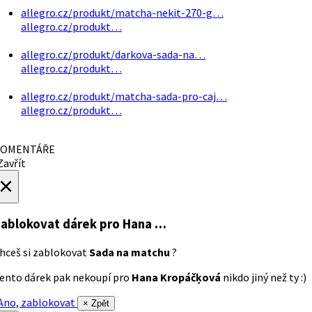
allegro.cz/produkt/matcha-nekit-270-g…
allegro.cz/produkt…
allegro.cz/produkt/darkova-sada-na…
allegro.cz/produkt…
allegro.cz/produkt/matcha-sada-pro-caj…
allegro.cz/produkt…
OMENTÁŘE
avřít
×
ablokovat dárek
pro Hana …
hceš si zablokovat
Sada na matchu
?
ento dárek pak nekoupí pro
Hana Kropáčķová
nikdo jiný než ty :)
no, zablokovat
× Zpět