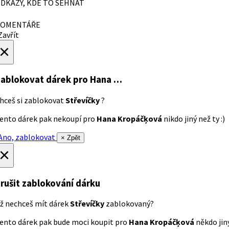
DKAZY, KDE TO SEHNAT
OMENTÁŘE
avřít
×
ablokovat dárek
pro Hana …
hceš si zablokovat
Střevíčky
?
ento dárek pak nekoupí pro
Hana Kropáčķová
nikdo jiný než ty :)
no, zablokovat
× Zpět
×
rušit zablokování dárku
ž nechceš mít dárek
Střevíčky
zablokovaný?
ento dárek pak bude moci koupit pro
Hana Kropáčķová
někdo jiný