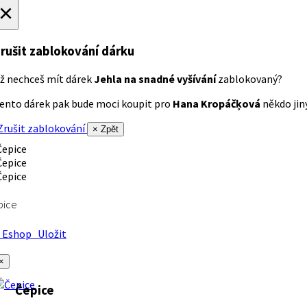
×
rušit zablokování dárku
ž nechceš mít dárek
Jehla na snadné vyšívání
zablokovaný?
ento dárek pak bude moci koupit pro
Hana Kropáčķová
někdo jiný
rušit zablokování
× Zpět
pice
Eshop
Uložit
×
Čepice