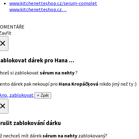
www.kitchenetteshop.cz/serum-complet
www.kitchenetteshop.cz…
OMENTÁŘE
avřít
×
ablokovat dárek
pro Hana …
hceš si zablokovat
sérum na nehty
?
ento dárek pak nekoupí pro
Hana Kropáčķová
nikdo jiný než ty :)
no, zablokovat
× Zpět
×
rušit zablokování dárku
ž nechceš mít dárek
sérum na nehty
zablokovaný?