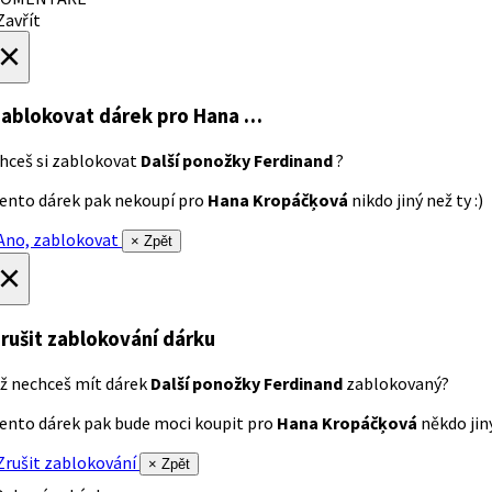
avřít
×
ablokovat dárek
pro Hana …
hceš si zablokovat
Další ponožky Ferdinand
?
ento dárek pak nekoupí pro
Hana Kropáčķová
nikdo jiný než ty :)
no, zablokovat
× Zpět
×
rušit zablokování dárku
ž nechceš mít dárek
Další ponožky Ferdinand
zablokovaný?
ento dárek pak bude moci koupit pro
Hana Kropáčķová
někdo jiný
rušit zablokování
× Zpět