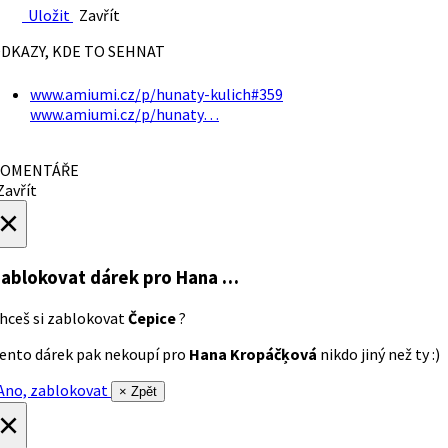
Uložit
Zavřít
DKAZY, KDE TO SEHNAT
www.amiumi.cz/p/hunaty-kulich#359
www.amiumi.cz/p/hunaty…
OMENTÁŘE
avřít
×
ablokovat dárek
pro Hana …
hceš si zablokovat
Čepice
?
ento dárek pak nekoupí pro
Hana Kropáčķová
nikdo jiný než ty :)
no, zablokovat
× Zpět
×