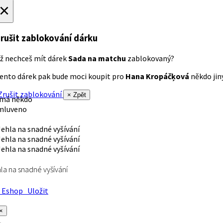
×
rušit zablokování dárku
ž nechceš mít dárek
Sada na matchu
zablokovaný?
ento dárek pak bude moci koupit pro
Hana Kropáčķová
někdo jiný
rušit zablokování
× Zpět
 má někdo
mluveno
la na snadné vyšívání
Eshop
Uložit
×