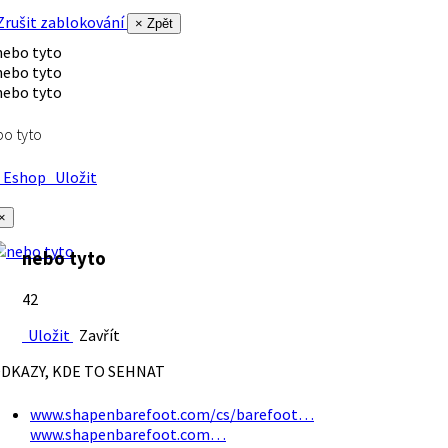
rušit zablokování
× Zpět
o tyto
Eshop
Uložit
×
nebo tyto
42
Uložit
Zavřít
DKAZY, KDE TO SEHNAT
www.shapenbarefoot.com/cs/barefoot…
www.shapenbarefoot.com…