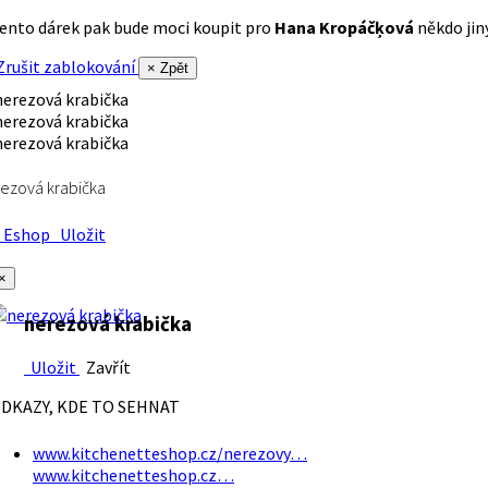
ento dárek pak bude moci koupit pro
Hana Kropáčķová
někdo jiný
rušit zablokování
× Zpět
ezová krabička
Eshop
Uložit
×
nerezová krabička
Uložit
Zavřít
DKAZY, KDE TO SEHNAT
www.kitchenetteshop.cz/nerezovy…
www.kitchenetteshop.cz…