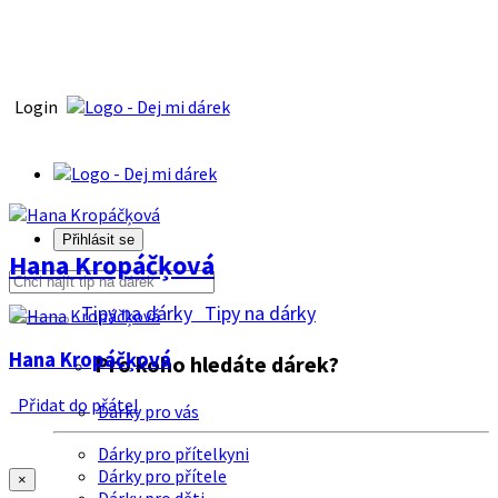
Login
Přihlásit se
Hana Kropáčķová
Tipy na dárky
Tipy na dárky
Hana Kropáčķová
Pro koho hledáte dárek?
Přidat do přátel
Dárky pro vás
Dárky pro přítelkyni
Dárky pro přítele
×