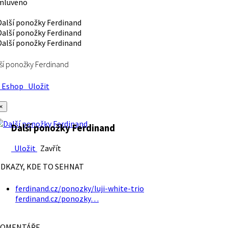
mluveno
ší ponožky Ferdinand
Eshop
Uložit
×
Další ponožky Ferdinand
Uložit
Zavřít
DKAZY, KDE TO SEHNAT
ferdinand.cz/ponozky/luji-white-trio
ferdinand.cz/ponozky…
OMENTÁŘE