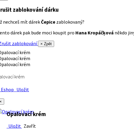
rušit zablokování dárku
ž nechceš mít dárek
Čepice
zablokovaný?
ento dárek pak bude moci koupit pro
Hana Kropáčķová
někdo jiný
rušit zablokování
× Zpět
alovací krém
Eshop
Uložit
×
Opalovací krém
Uložit
Zavřít