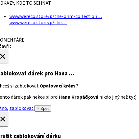
DKAZY, KDE TO SEHNAT
www.wereco.store/p/the-ohm-collection…
www.wereco.store/p/the…
OMENTÁŘE
avřít
×
ablokovat dárek
pro Hana …
hceš si zablokovat
Opalovací krém
?
ento dárek pak nekoupí pro
Hana Kropáčķová
nikdo jiný než ty :)
no, zablokovat
× Zpět
×
rušit zablokování dárku