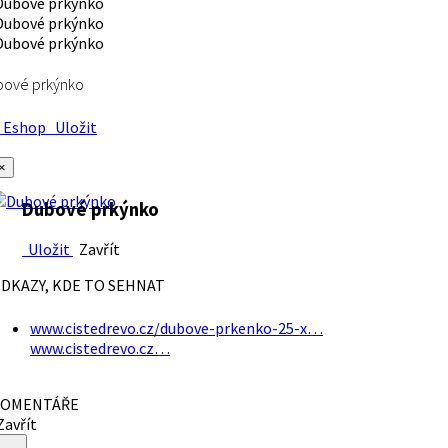
bové prkýnko
Eshop
Uložit
×
Dubové prkýnko
Uložit
Zavřít
DKAZY, KDE TO SEHNAT
www.cistedrevo.cz/dubove-prkenko-25-x…
www.cistedrevo.cz…
OMENTÁŘE
avřít