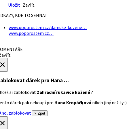
Uložit
Zavřít
DKAZY, KDE TO SEHNAT
www.poporostem.cz/damske-kozene…
www.poporostem.cz…
OMENTÁŘE
avřít
×
ablokovat dárek
pro Hana …
hceš si zablokovat
Zahradní rukavice kožené
?
ento dárek pak nekoupí pro
Hana Kropáčķová
nikdo jiný než ty :)
no, zablokovat
× Zpět
×