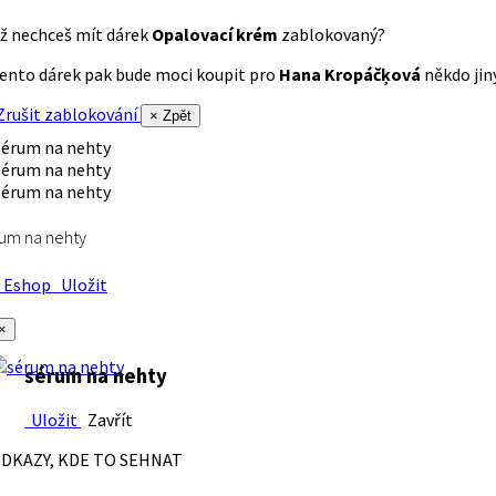
ž nechceš mít dárek
Opalovací krém
zablokovaný?
ento dárek pak bude moci koupit pro
Hana Kropáčķová
někdo jiný
rušit zablokování
× Zpět
um na nehty
Eshop
Uložit
×
sérum na nehty
Uložit
Zavřít
DKAZY, KDE TO SEHNAT