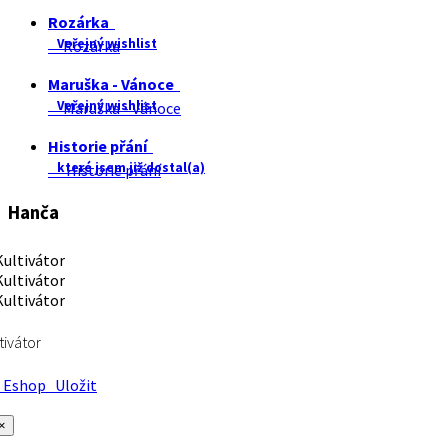
Rozárka
Veřejný wishlist
Rozárka
Maruška - Vánoce
Veřejný wishlist
Maruška - Vánoce
Historie přání
které jsem již dostal(a)
Historie přání
Hanča
tivátor
Eshop
Uložit
×