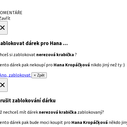
OMENTÁŘE
avřít
×
ablokovat dárek
pro Hana …
hceš si zablokovat
nerezová krabička
?
ento dárek pak nekoupí pro
Hana Kropáčķová
nikdo jiný než ty :)
no, zablokovat
× Zpět
×
rušit zablokování dárku
ž nechceš mít dárek
nerezová krabička
zablokovaný?
ento dárek pak bude moci koupit pro
Hana Kropáčķová
někdo jiný