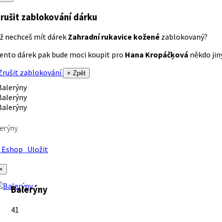
rušit zablokování dárku
ž nechceš mít dárek
Zahradní rukavice kožené
zablokovaný?
ento dárek pak bude moci koupit pro
Hana Kropáčķová
někdo jiný
rušit zablokování
× Zpět
erýny
Eshop
Uložit
×
Balerýny
41