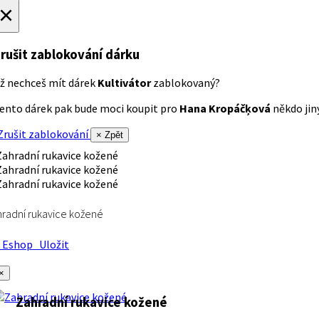
×
rušit zablokování dárku
ž nechceš mít dárek
Kultivátor
zablokovaný?
ento dárek pak bude moci koupit pro
Hana Kropáčķová
někdo jiný
rušit zablokování
× Zpět
radní rukavice kožené
Eshop
Uložit
×
Zahradní rukavice kožené