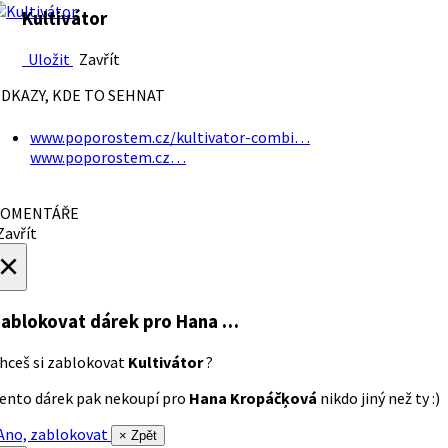
Kultivátor
Uložit
Zavřít
DKAZY, KDE TO SEHNAT
www.poporostem.cz/kultivator-combi…
www.poporostem.cz…
OMENTÁŘE
avřít
×
ablokovat dárek
pro Hana …
hceš si zablokovat
Kultivátor
?
ento dárek pak nekoupí pro
Hana Kropáčķová
nikdo jiný než ty :)
no, zablokovat
× Zpět