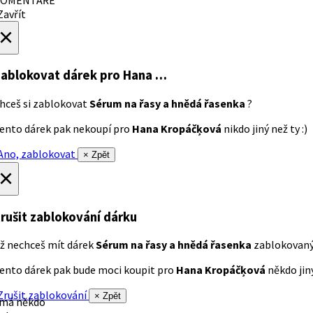
avřít
×
ablokovat dárek
pro Hana …
hceš si zablokovat
Sérum na řasy a hnědá řasenka
?
ento dárek pak nekoupí pro
Hana Kropáčķová
nikdo jiný než ty :)
no, zablokovat
× Zpět
×
rušit zablokování dárku
ž nechceš mít dárek
Sérum na řasy a hnědá řasenka
zablokovan
ento dárek pak bude moci koupit pro
Hana Kropáčķová
někdo jiný
rušit zablokování
× Zpět
 má někdo