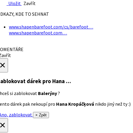
Uložit
Zavřít
DKAZY, KDE TO SEHNAT
www.shapenbarefoot.com/cs/barefoot…
www.shapenbarefoot.com…
OMENTÁŘE
avřít
×
ablokovat dárek
pro Hana …
hceš si zablokovat
Balerýny
?
ento dárek pak nekoupí pro
Hana Kropáčķová
nikdo jiný než ty :)
no, zablokovat
× Zpět
×