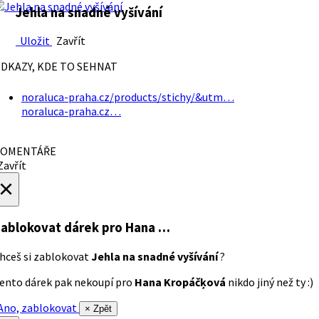
Jehla na snadné vyšívání
Uložit
Zavřít
DKAZY, KDE TO SEHNAT
noraluca-praha.cz/products/stichy/&utm…
noraluca-praha.cz…
OMENTÁŘE
avřít
×
ablokovat dárek
pro Hana …
hceš si zablokovat
Jehla na snadné vyšívání
?
ento dárek pak nekoupí pro
Hana Kropáčķová
nikdo jiný než ty :)
no, zablokovat
× Zpět