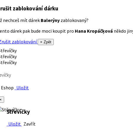
rušit zablokování dárku
ž nechceš mít dárek
Balerýny
zablokovaný?
ento dárek pak bude moci koupit pro
Hana Kropáčķová
někdo jiný
rušit zablokování
× Zpět
evíčky
Eshop
Uložit
×
Střevíčky
Uložit
Zavřít