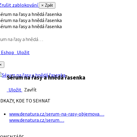
rušit zablokování
× Zpět
rum na řasy a hnědá…
Eshop
Uložit
×
Sérum na řasy a hnědá řasenka
Uložit
Zavřít
DKAZY, KDE TO SEHNAT
www.denatura.cz/serum-na-rasy-objemova…
www.denatura.cz/serum…
OMENTÁŘE