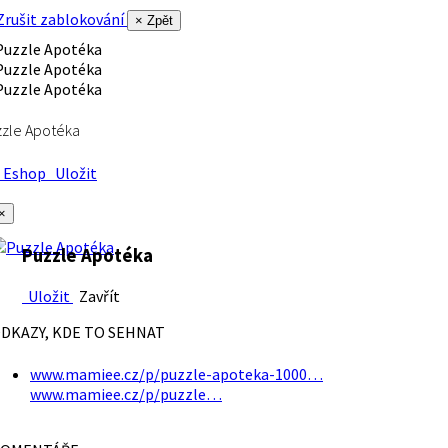
rušit zablokování
× Zpět
zle Apotéka
Eshop
Uložit
×
Puzzle Apotéka
Uložit
Zavřít
DKAZY, KDE TO SEHNAT
www.mamiee.cz/p/puzzle-apoteka-1000…
www.mamiee.cz/p/puzzle…