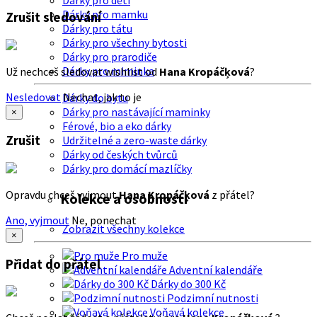
Dárky pro děti
Dárky pro mamku
Zrušit sledování
Dárky pro tátu
Dárky pro všechny bytosti
Dárky pro prarodiče
Dárky pro miminka
Už nechceš sledovat wishlist od
Hana Kropáčķová
?
Nesledovat
Nechat, jak to je
Dárky do bytu
Dárky pro nastávající maminky
×
Férové, bio a eko dárky
Zrušit
Udržitelné a zero-waste dárky
Dárky od českých tvůrců
Dárky pro domácí mazlíčky
Opravdu chceš vyjmout
Hana Kropáčķová
z přátel?
Kolekce a osobnosti
Ano, vyjmout
Ne, ponechat
Zobrazit všechny kolekce
×
Pro muže
Přidat do přátel
Adventní kalendáře
Dárky do 300 Kč
Podzimní nutnosti
Voňavá kolekce