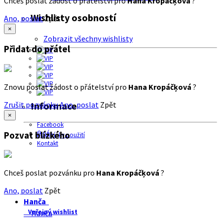
Chceš poslat žádost o přátelství pro
Hana Kropáčķová
?
Wishlisty osobností
Ano, poslat
Zpět
×
Zobrazit všechny wishlisty
Přidat do přátel
Znovu poslat žádost o přátelství pro
Hana Kropáčķová
?
Zrušit pozvánku
Ano, poslat
Zpět
Informace
×
Facebook
O nás
Pozvat blízkého
Podmínky použití
Kontakt
Chceš poslat pozvánku pro
Hana Kropáčķová
?
Ano, poslat
Zpět
Hanča
Veřejný wishlist
Hanča