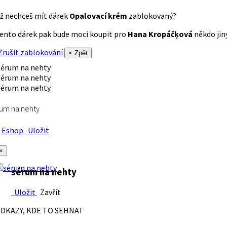
ž nechceš mít dárek
Opalovací krém
zablokovaný?
ento dárek pak bude moci koupit pro
Hana Kropáčķová
někdo jiný
rušit zablokování
× Zpět
um na nehty
Eshop
Uložit
×
sérum na nehty
Uložit
Zavřít
DKAZY, KDE TO SEHNAT