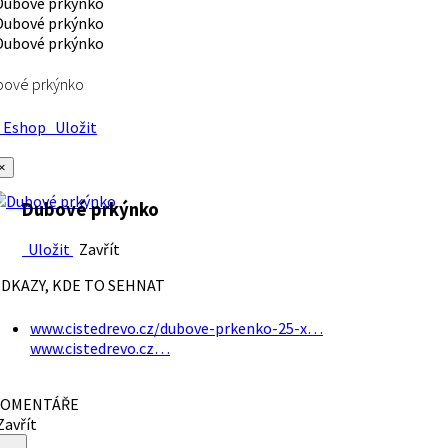
bové prkýnko
Eshop
Uložit
×
Dubové prkýnko
Uložit
Zavřít
DKAZY, KDE TO SEHNAT
www.cistedrevo.cz/dubove-prkenko-25-x…
www.cistedrevo.cz…
OMENTÁŘE
avřít