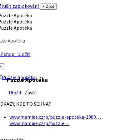
rušit zablokování
× Zpět
zle Apotéka
Eshop
Uložit
×
Puzzle Apotéka
Uložit
Zavřít
DKAZY, KDE TO SEHNAT
www.mamiee.cz/p/puzzle-apoteka-1000…
www.mamiee.cz/p/puzzle…