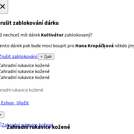
×
rušit zablokování dárku
ž nechceš mít dárek
Kultivátor
zablokovaný?
ento dárek pak bude moci koupit pro
Hana Kropáčķová
někdo jiný
rušit zablokování
× Zpět
radní rukavice kožené
Eshop
Uložit
×
Zahradní rukavice kožené