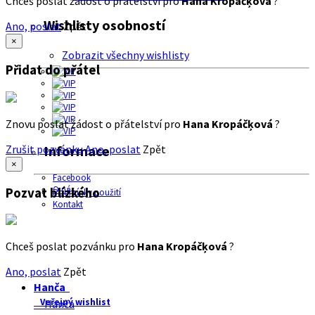
Chceš poslat žádost o přátelství pro
Hana Kropáčķová
?
Wishlisty osobností
Ano, poslat
Zpět
×
Zobrazit všechny wishlisty
Přidat do přátel
Znovu poslat žádost o přátelství pro
Hana Kropáčķová
?
Zrušit pozvánku
Ano, poslat
Zpět
Informace
×
Facebook
O nás
Pozvat blízkého
Podmínky použití
Kontakt
Chceš poslat pozvánku pro
Hana Kropáčķová
?
Ano, poslat
Zpět
Hanča
Veřejný wishlist
Hanča