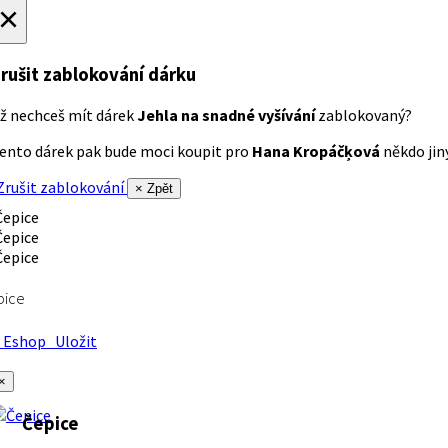
×
rušit zablokování dárku
ž nechceš mít dárek
Jehla na snadné vyšívání
zablokovaný?
ento dárek pak bude moci koupit pro
Hana Kropáčķová
někdo jiný
rušit zablokování
× Zpět
pice
Eshop
Uložit
×
Čepice