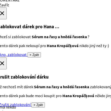
avřít
×
ablokovat dárek
pro Hana …
hceš si zablokovat
Sérum na řasy a hnědá řasenka
?
ento dárek pak nekoupí pro
Hana Kropáčķová
nikdo jiný než ty :)
no, zablokovat
× Zpět
×
rušit zablokování dárku
ž nechceš mít dárek
Sérum na řasy a hnědá řasenka
zablokovan
ento dárek pak bude moci koupit pro
Hana Kropáčķová
někdo jiný
rušit zablokování
× Zpět
 má někdo