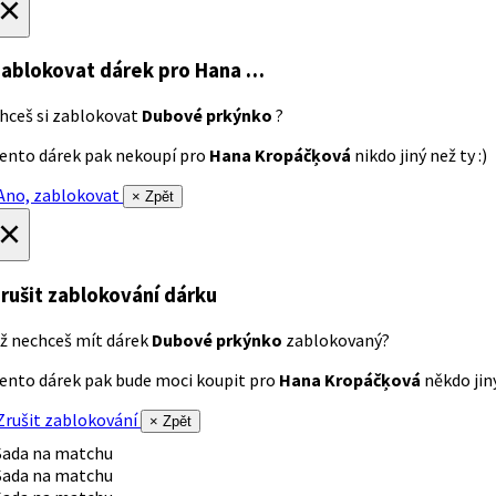
×
ablokovat dárek
pro Hana …
hceš si zablokovat
Dubové prkýnko
?
ento dárek pak nekoupí pro
Hana Kropáčķová
nikdo jiný než ty :)
no, zablokovat
× Zpět
×
rušit zablokování dárku
ž nechceš mít dárek
Dubové prkýnko
zablokovaný?
ento dárek pak bude moci koupit pro
Hana Kropáčķová
někdo jiný
rušit zablokování
× Zpět