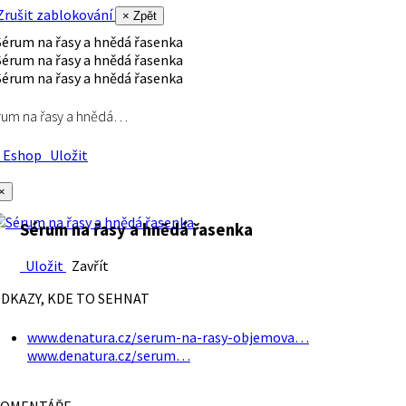
rušit zablokování
× Zpět
rum na řasy a hnědá…
Eshop
Uložit
×
Sérum na řasy a hnědá řasenka
Uložit
Zavřít
DKAZY, KDE TO SEHNAT
www.denatura.cz/serum-na-rasy-objemova…
www.denatura.cz/serum…
OMENTÁŘE