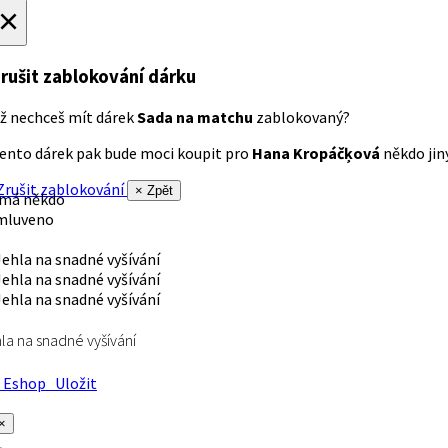
×
rušit zablokování dárku
ž nechceš mít dárek
Sada na matchu
zablokovaný?
ento dárek pak bude moci koupit pro
Hana Kropáčķová
někdo jiný
rušit zablokování
× Zpět
 má někdo
mluveno
la na snadné vyšívání
Eshop
Uložit
×