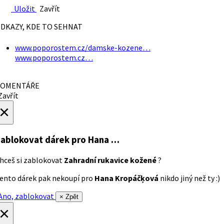
Uložit
Zavřít
DKAZY, KDE TO SEHNAT
www.poporostem.cz/damske-kozene…
www.poporostem.cz…
OMENTÁŘE
avřít
×
ablokovat dárek
pro Hana …
hceš si zablokovat
Zahradní rukavice kožené
?
ento dárek pak nekoupí pro
Hana Kropáčķová
nikdo jiný než ty :)
no, zablokovat
× Zpět
×