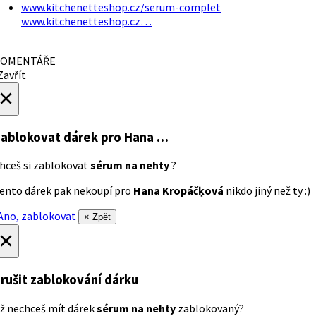
www.kitchenetteshop.cz/serum-complet
www.kitchenetteshop.cz…
OMENTÁŘE
avřít
×
ablokovat dárek
pro Hana …
hceš si zablokovat
sérum na nehty
?
ento dárek pak nekoupí pro
Hana Kropáčķová
nikdo jiný než ty :)
no, zablokovat
× Zpět
×
rušit zablokování dárku
ž nechceš mít dárek
sérum na nehty
zablokovaný?