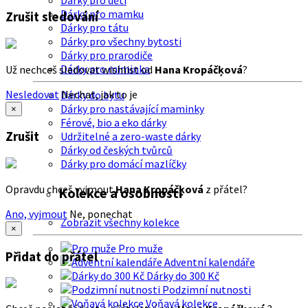
Dárky pro děti
Dárky pro mamku
Zrušit sledování
Dárky pro tátu
Dárky pro všechny bytosti
Dárky pro prarodiče
Dárky pro miminka
Už nechceš sledovat wishlist od
Hana Kropáčķová
?
Nesledovat
Nechat, jak to je
Dárky do bytu
Dárky pro nastávající maminky
×
Férové, bio a eko dárky
Zrušit
Udržitelné a zero-waste dárky
Dárky od českých tvůrců
Dárky pro domácí mazlíčky
Opravdu chceš vyjmout
Hana Kropáčķová
z přátel?
Kolekce a osobnosti
Ano, vyjmout
Ne, ponechat
Zobrazit všechny kolekce
×
Pro muže
Přidat do přátel
Adventní kalendáře
Dárky do 300 Kč
Podzimní nutnosti
Voňavá kolekce