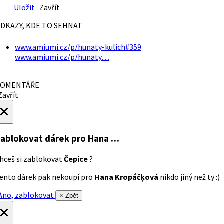
Uložit
Zavřít
DKAZY, KDE TO SEHNAT
www.amiumi.cz/p/hunaty-kulich#359
www.amiumi.cz/p/hunaty…
OMENTÁŘE
avřít
×
ablokovat dárek
pro Hana …
hceš si zablokovat
Čepice
?
ento dárek pak nekoupí pro
Hana Kropáčķová
nikdo jiný než ty :)
no, zablokovat
× Zpět
×