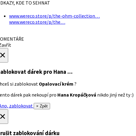
DKAZY, KDE TO SEHNAT
www.wereco.store/p/the-ohm-collection…
www.wereco.store/p/the…
OMENTÁŘE
avřít
×
ablokovat dárek
pro Hana …
hceš si zablokovat
Opalovací krém
?
ento dárek pak nekoupí pro
Hana Kropáčķová
nikdo jiný než ty :)
no, zablokovat
× Zpět
×
rušit zablokování dárku