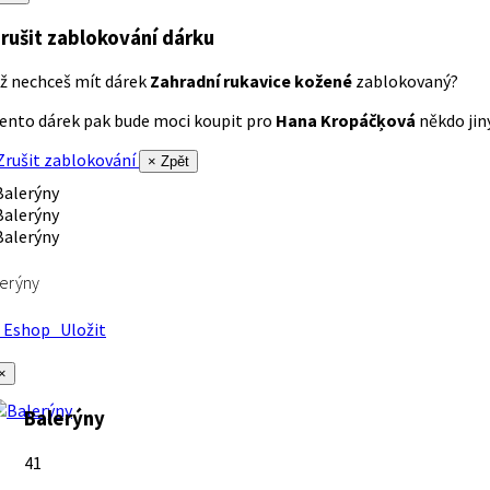
rušit zablokování dárku
ž nechceš mít dárek
Zahradní rukavice kožené
zablokovaný?
ento dárek pak bude moci koupit pro
Hana Kropáčķová
někdo jiný
rušit zablokování
× Zpět
erýny
Eshop
Uložit
×
Balerýny
41