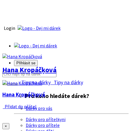
Login
Přihlásit se
Hana Kropáčķová
Tipy na dárky
Tipy na dárky
Hana Kropáčķová
Pro koho hledáte dárek?
Přidat do přátel
Dárky pro vás
Dárky pro přítelkyni
Dárky pro přítele
×