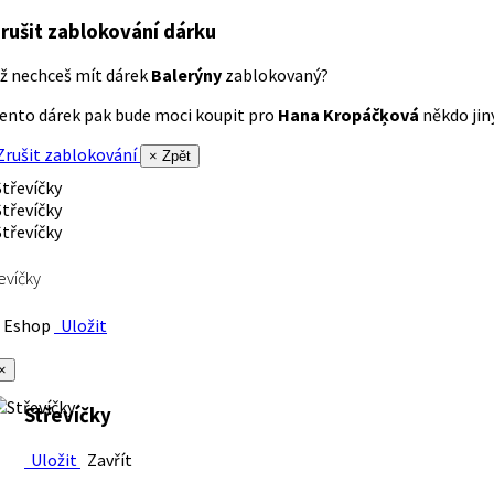
rušit zablokování dárku
ž nechceš mít dárek
Balerýny
zablokovaný?
ento dárek pak bude moci koupit pro
Hana Kropáčķová
někdo jiný
rušit zablokování
× Zpět
evíčky
Eshop
Uložit
×
Střevíčky
Uložit
Zavřít