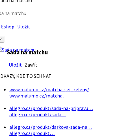
da na matchu
Eshop
Uložit
×
Sada na matchu
Uložit
Zavřít
DKAZY, KDE TO SEHNAT
www.malumo.cz/matcha-set-zeleny/
www.malumo.cz/matcha…
allegro.cz/produkt/sada-na-pripravu…
allegro.cz/produkt/sada…
allegro.cz/produkt/darkova-sada-na…
allegro.cz/produkt…