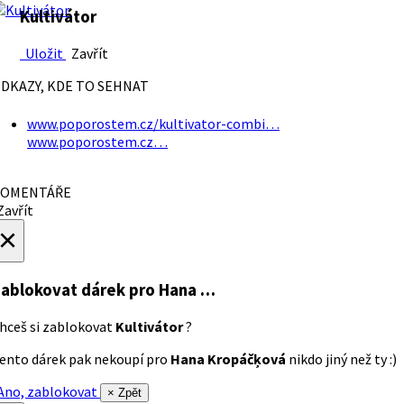
Kultivátor
Uložit
Zavřít
DKAZY, KDE TO SEHNAT
www.poporostem.cz/kultivator-combi…
www.poporostem.cz…
OMENTÁŘE
avřít
×
ablokovat dárek
pro Hana …
hceš si zablokovat
Kultivátor
?
ento dárek pak nekoupí pro
Hana Kropáčķová
nikdo jiný než ty :)
no, zablokovat
× Zpět