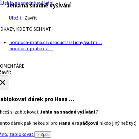
Jehla na snadné vyšívání
Uložit
Zavřít
DKAZY, KDE TO SEHNAT
noraluca-praha.cz/products/stichy/&utm…
noraluca-praha.cz…
OMENTÁŘE
avřít
×
ablokovat dárek
pro Hana …
hceš si zablokovat
Jehla na snadné vyšívání
?
ento dárek pak nekoupí pro
Hana Kropáčķová
nikdo jiný než ty :)
no, zablokovat
× Zpět