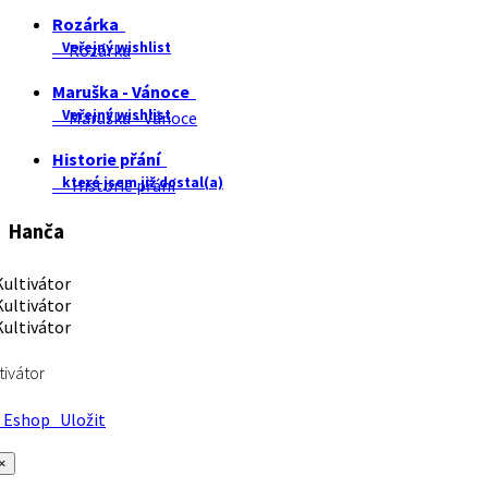
Rozárka
Veřejný wishlist
Rozárka
Maruška - Vánoce
Veřejný wishlist
Maruška - Vánoce
Historie přání
které jsem již dostal(a)
Historie přání
Hanča
tivátor
Eshop
Uložit
×