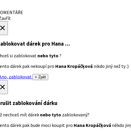
OMENTÁŘE
avřít
×
ablokovat dárek
pro Hana …
hceš si zablokovat
nebo tyto
?
ento dárek pak nekoupí pro
Hana Kropáčķová
nikdo jiný než ty :)
no, zablokovat
× Zpět
×
rušit zablokování dárku
ž nechceš mít dárek
nebo tyto
zablokovaný?
ento dárek pak bude moci koupit pro
Hana Kropáčķová
někdo jiný