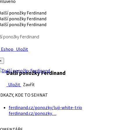
mluveno
ší ponožky Ferdinand
Eshop
Uložit
×
Další ponožky Ferdinand
Uložit
Zavřít
DKAZY, KDE TO SEHNAT
ferdinand.cz/ponozky/luji-white-trio
ferdinand.cz/ponozky…
OMENTÁŘE