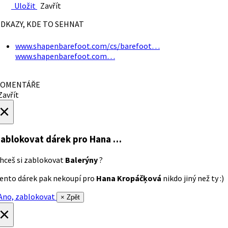
Uložit
Zavřít
DKAZY, KDE TO SEHNAT
www.shapenbarefoot.com/cs/barefoot…
www.shapenbarefoot.com…
OMENTÁŘE
avřít
×
ablokovat dárek
pro Hana …
hceš si zablokovat
Balerýny
?
ento dárek pak nekoupí pro
Hana Kropáčķová
nikdo jiný než ty :)
no, zablokovat
× Zpět
×