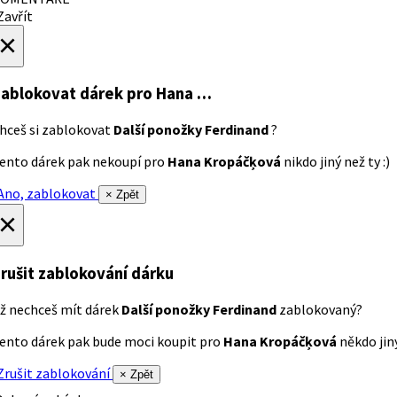
avřít
×
ablokovat dárek
pro Hana …
hceš si zablokovat
Další ponožky Ferdinand
?
ento dárek pak nekoupí pro
Hana Kropáčķová
nikdo jiný než ty :)
no, zablokovat
× Zpět
×
rušit zablokování dárku
ž nechceš mít dárek
Další ponožky Ferdinand
zablokovaný?
ento dárek pak bude moci koupit pro
Hana Kropáčķová
někdo jiný
rušit zablokování
× Zpět