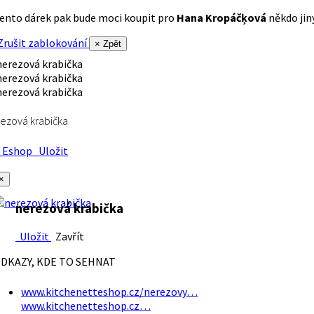
ento dárek pak bude moci koupit pro
Hana Kropáčķová
někdo jiný
rušit zablokování
× Zpět
ezová krabička
Eshop
Uložit
×
nerezová krabička
Uložit
Zavřít
DKAZY, KDE TO SEHNAT
www.kitchenetteshop.cz/nerezovy…
www.kitchenetteshop.cz…