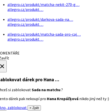
allegro.cz/produkt/matcha-nekit-270-g…
allegro.cz/produkt…
allegro.cz/produkt/darkova-sada-na…
allegro.cz/produkt…
allegro.cz/produkt/matcha-sada-pro-caj…
allegro.cz/produkt…
OMENTÁŘE
avřít
×
ablokovat dárek
pro Hana …
hceš si zablokovat
Sada na matchu
?
ento dárek pak nekoupí pro
Hana Kropáčķová
nikdo jiný než ty :)
no, zablokovat
× Zpět