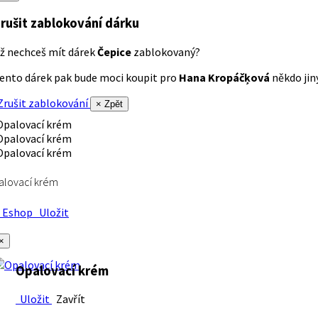
rušit zablokování dárku
ž nechceš mít dárek
Čepice
zablokovaný?
ento dárek pak bude moci koupit pro
Hana Kropáčķová
někdo jiný
rušit zablokování
× Zpět
alovací krém
Eshop
Uložit
×
Opalovací krém
Uložit
Zavřít