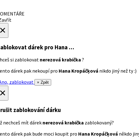
OMENTÁŘE
avřít
×
ablokovat dárek
pro Hana …
hceš si zablokovat
nerezová krabička
?
ento dárek pak nekoupí pro
Hana Kropáčķová
nikdo jiný než ty :)
no, zablokovat
× Zpět
×
rušit zablokování dárku
ž nechceš mít dárek
nerezová krabička
zablokovaný?
ento dárek pak bude moci koupit pro
Hana Kropáčķová
někdo jiný