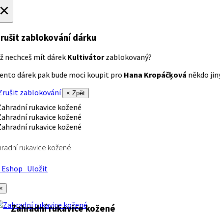
×
rušit zablokování dárku
ž nechceš mít dárek
Kultivátor
zablokovaný?
ento dárek pak bude moci koupit pro
Hana Kropáčķová
někdo jiný
rušit zablokování
× Zpět
radní rukavice kožené
Eshop
Uložit
×
Zahradní rukavice kožené