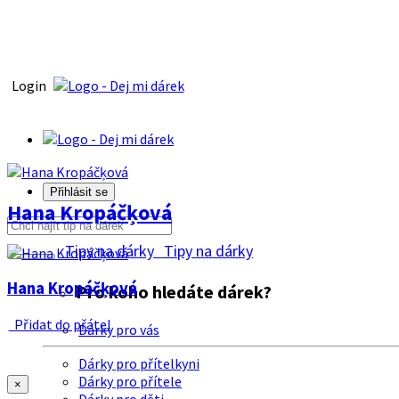
Login
Přihlásit se
Hana Kropáčķová
Tipy na dárky
Tipy na dárky
Hana Kropáčķová
Pro koho hledáte dárek?
Přidat do přátel
Dárky pro vás
Dárky pro přítelkyni
Dárky pro přítele
×