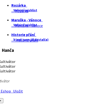
Rozárka
Veřejný wishlist
Rozárka
Maruška - Vánoce
Veřejný wishlist
Maruška - Vánoce
Historie přání
které jsem již dostal(a)
Historie přání
Hanča
tivátor
Eshop
Uložit
×