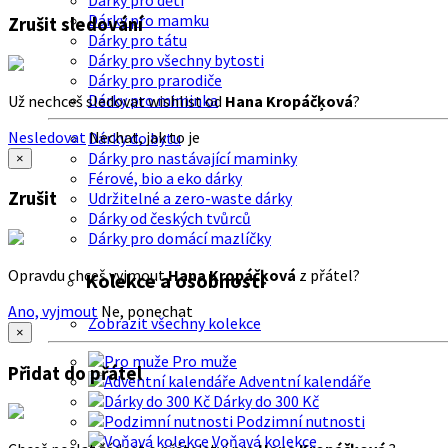
Dárky pro děti
Dárky pro mamku
Zrušit sledování
Dárky pro tátu
Dárky pro všechny bytosti
Dárky pro prarodiče
Dárky pro miminka
Už nechceš sledovat wishlist od
Hana Kropáčķová
?
Nesledovat
Nechat, jak to je
Dárky do bytu
Dárky pro nastávající maminky
×
Férové, bio a eko dárky
Zrušit
Udržitelné a zero-waste dárky
Dárky od českých tvůrců
Dárky pro domácí mazlíčky
Opravdu chceš vyjmout
Hana Kropáčķová
z přátel?
Kolekce a osobnosti
Ano, vyjmout
Ne, ponechat
Zobrazit všechny kolekce
×
Pro muže
Přidat do přátel
Adventní kalendáře
Dárky do 300 Kč
Podzimní nutnosti
Voňavá kolekce