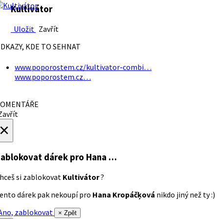
Kultivátor
Uložit
Zavřít
DKAZY, KDE TO SEHNAT
www.poporostem.cz/kultivator-combi…
www.poporostem.cz…
OMENTÁŘE
avřít
×
ablokovat dárek
pro Hana …
hceš si zablokovat
Kultivátor
?
ento dárek pak nekoupí pro
Hana Kropáčķová
nikdo jiný než ty :)
no, zablokovat
× Zpět