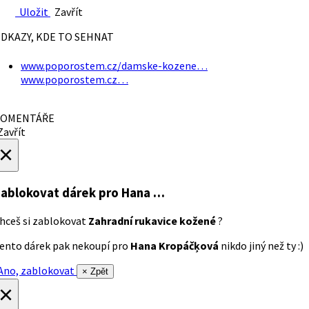
Uložit
Zavřít
DKAZY, KDE TO SEHNAT
www.poporostem.cz/damske-kozene…
www.poporostem.cz…
OMENTÁŘE
avřít
×
ablokovat dárek
pro Hana …
hceš si zablokovat
Zahradní rukavice kožené
?
ento dárek pak nekoupí pro
Hana Kropáčķová
nikdo jiný než ty :)
no, zablokovat
× Zpět
×