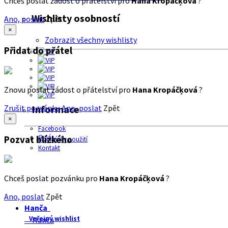
Chceš poslat žádost o přátelství pro
Hana Kropáčķová
?
Wishlisty osobností
Ano, poslat
Zpět
×
Zobrazit všechny wishlisty
Přidat do přátel
Znovu poslat žádost o přátelství pro
Hana Kropáčķová
?
Zrušit pozvánku
Ano, poslat
Zpět
Informace
×
Facebook
O nás
Pozvat blízkého
Podmínky použití
Kontakt
Chceš poslat pozvánku pro
Hana Kropáčķová
?
Ano, poslat
Zpět
Hanča
Veřejný wishlist
Hanča