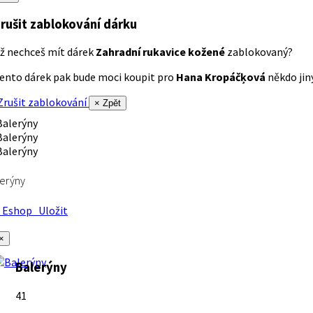
rušit zablokování dárku
ž nechceš mít dárek
Zahradní rukavice kožené
zablokovaný?
ento dárek pak bude moci koupit pro
Hana Kropáčķová
někdo jiný
rušit zablokování
× Zpět
erýny
Eshop
Uložit
×
Balerýny
41