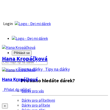
Login
Přihlásit se
Hana Kropáčķová
Tipy na dárky
Tipy na dárky
Hana Kropáčķová
Pro koho hledáte dárek?
Přidat do přátel
Dárky pro vás
Dárky pro přítelkyni
Dárky pro přítele
×