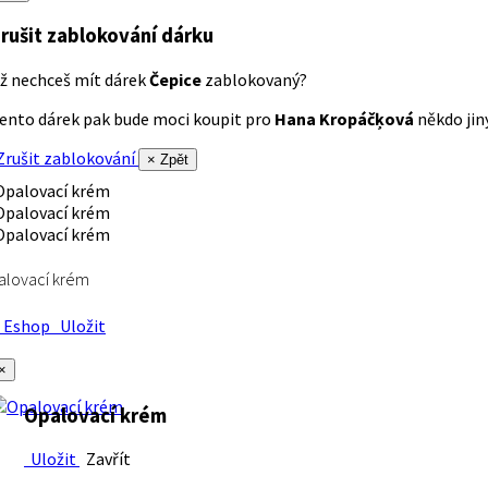
rušit zablokování dárku
ž nechceš mít dárek
Čepice
zablokovaný?
ento dárek pak bude moci koupit pro
Hana Kropáčķová
někdo jiný
rušit zablokování
× Zpět
alovací krém
Eshop
Uložit
×
Opalovací krém
Uložit
Zavřít