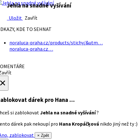
Jehla na snadné vyšívání
Uložit
Zavřít
DKAZY, KDE TO SEHNAT
noraluca-praha.cz/products/stichy/&utm…
noraluca-praha.cz…
OMENTÁŘE
avřít
×
ablokovat dárek
pro Hana …
hceš si zablokovat
Jehla na snadné vyšívání
?
ento dárek pak nekoupí pro
Hana Kropáčķová
nikdo jiný než ty :)
no, zablokovat
× Zpět