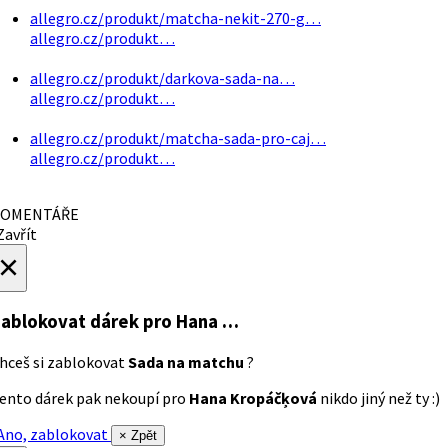
allegro.cz/produkt/matcha-nekit-270-g…
allegro.cz/produkt…
allegro.cz/produkt/darkova-sada-na…
allegro.cz/produkt…
allegro.cz/produkt/matcha-sada-pro-caj…
allegro.cz/produkt…
OMENTÁŘE
avřít
×
ablokovat dárek
pro Hana …
hceš si zablokovat
Sada na matchu
?
ento dárek pak nekoupí pro
Hana Kropáčķová
nikdo jiný než ty :)
no, zablokovat
× Zpět