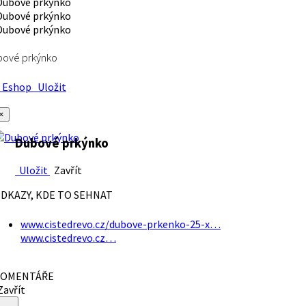
bové prkýnko
Eshop
Uložit
×
Dubové prkýnko
Uložit
Zavřít
DKAZY, KDE TO SEHNAT
www.cistedrevo.cz/dubove-prkenko-25-x…
www.cistedrevo.cz…
OMENTÁŘE
avřít