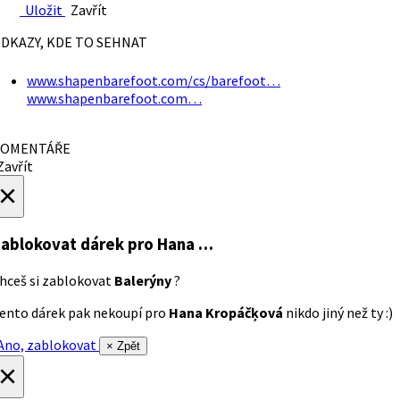
Uložit
Zavřít
DKAZY, KDE TO SEHNAT
www.shapenbarefoot.com/cs/barefoot…
www.shapenbarefoot.com…
OMENTÁŘE
avřít
×
ablokovat dárek
pro Hana …
hceš si zablokovat
Balerýny
?
ento dárek pak nekoupí pro
Hana Kropáčķová
nikdo jiný než ty :)
no, zablokovat
× Zpět
×