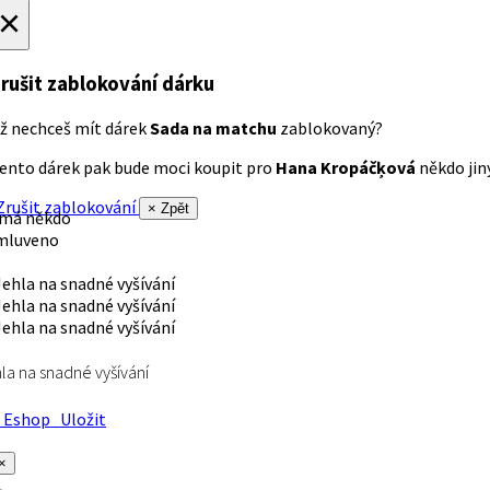
×
rušit zablokování dárku
ž nechceš mít dárek
Sada na matchu
zablokovaný?
ento dárek pak bude moci koupit pro
Hana Kropáčķová
někdo jiný
rušit zablokování
× Zpět
 má někdo
mluveno
la na snadné vyšívání
Eshop
Uložit
×