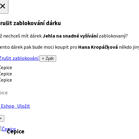
×
rušit zablokování dárku
ž nechceš mít dárek
Jehla na snadné vyšívání
zablokovaný?
ento dárek pak bude moci koupit pro
Hana Kropáčķová
někdo jiný
rušit zablokování
× Zpět
pice
Eshop
Uložit
×
Čepice