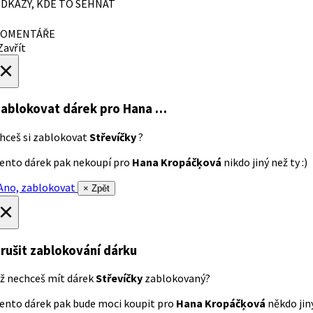
DKAZY, KDE TO SEHNAT
OMENTÁŘE
avřít
×
ablokovat dárek
pro Hana …
hceš si zablokovat
Střevíčky
?
ento dárek pak nekoupí pro
Hana Kropáčķová
nikdo jiný než ty :)
no, zablokovat
× Zpět
×
rušit zablokování dárku
ž nechceš mít dárek
Střevíčky
zablokovaný?
ento dárek pak bude moci koupit pro
Hana Kropáčķová
někdo jiný