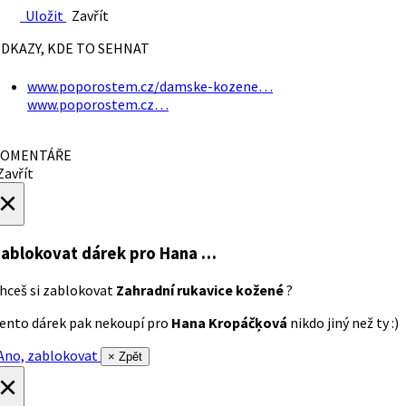
Uložit
Zavřít
DKAZY, KDE TO SEHNAT
www.poporostem.cz/damske-kozene…
www.poporostem.cz…
OMENTÁŘE
avřít
×
ablokovat dárek
pro Hana …
hceš si zablokovat
Zahradní rukavice kožené
?
ento dárek pak nekoupí pro
Hana Kropáčķová
nikdo jiný než ty :)
no, zablokovat
× Zpět
×