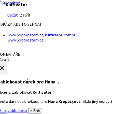
Kultivátor
Uložit
Zavřít
DKAZY, KDE TO SEHNAT
www.poporostem.cz/kultivator-combi…
www.poporostem.cz…
OMENTÁŘE
avřít
×
ablokovat dárek
pro Hana …
hceš si zablokovat
Kultivátor
?
ento dárek pak nekoupí pro
Hana Kropáčķová
nikdo jiný než ty :)
no, zablokovat
× Zpět