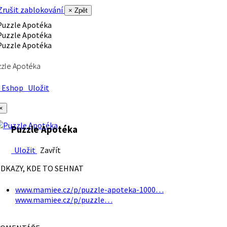
rušit zablokování
× Zpět
zle Apotéka
Eshop
Uložit
×
Puzzle Apotéka
Uložit
Zavřít
DKAZY, KDE TO SEHNAT
www.mamiee.cz/p/puzzle-apoteka-1000…
www.mamiee.cz/p/puzzle…