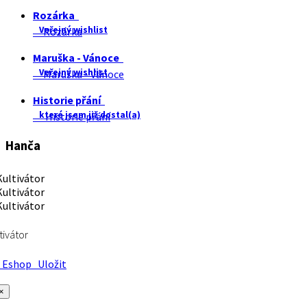
Rozárka
Veřejný wishlist
Rozárka
Maruška - Vánoce
Veřejný wishlist
Maruška - Vánoce
Historie přání
které jsem již dostal(a)
Historie přání
Hanča
tivátor
Eshop
Uložit
×