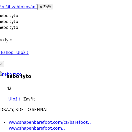
rušit zablokování
× Zpět
o tyto
Eshop
Uložit
×
nebo tyto
42
Uložit
Zavřít
DKAZY, KDE TO SEHNAT
www.shapenbarefoot.com/cs/barefoot…
www.shapenbarefoot.com…