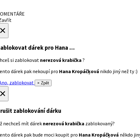
OMENTÁŘE
avřít
×
ablokovat dárek
pro Hana …
hceš si zablokovat
nerezová krabička
?
ento dárek pak nekoupí pro
Hana Kropáčķová
nikdo jiný než ty :)
no, zablokovat
× Zpět
×
rušit zablokování dárku
ž nechceš mít dárek
nerezová krabička
zablokovaný?
ento dárek pak bude moci koupit pro
Hana Kropáčķová
někdo jiný