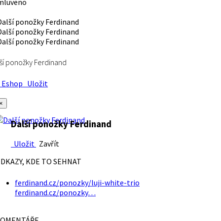
mluveno
ší ponožky Ferdinand
Eshop
Uložit
×
Další ponožky Ferdinand
Uložit
Zavřít
DKAZY, KDE TO SEHNAT
ferdinand.cz/ponozky/luji-white-trio
ferdinand.cz/ponozky…
OMENTÁŘE