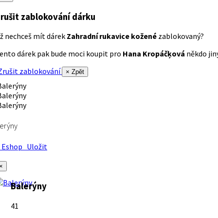
rušit zablokování dárku
ž nechceš mít dárek
Zahradní rukavice kožené
zablokovaný?
ento dárek pak bude moci koupit pro
Hana Kropáčķová
někdo jiný
rušit zablokování
× Zpět
erýny
Eshop
Uložit
×
Balerýny
41