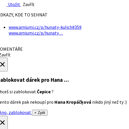
Uložit
Zavřít
DKAZY, KDE TO SEHNAT
www.amiumi.cz/p/hunaty-kulich#359
www.amiumi.cz/p/hunaty…
OMENTÁŘE
avřít
×
ablokovat dárek
pro Hana …
hceš si zablokovat
Čepice
?
ento dárek pak nekoupí pro
Hana Kropáčķová
nikdo jiný než ty :)
no, zablokovat
× Zpět
×