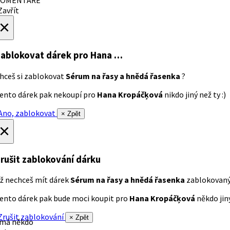
avřít
×
ablokovat dárek
pro Hana …
hceš si zablokovat
Sérum na řasy a hnědá řasenka
?
ento dárek pak nekoupí pro
Hana Kropáčķová
nikdo jiný než ty :)
no, zablokovat
× Zpět
×
rušit zablokování dárku
ž nechceš mít dárek
Sérum na řasy a hnědá řasenka
zablokovan
ento dárek pak bude moci koupit pro
Hana Kropáčķová
někdo jiný
rušit zablokování
× Zpět
 má někdo