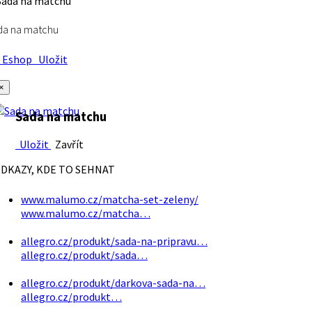
da na matchu
Eshop
Uložit
×
Sada na matchu
Uložit
Zavřít
DKAZY, KDE TO SEHNAT
www.malumo.cz/matcha-set-zeleny/
www.malumo.cz/matcha…
allegro.cz/produkt/sada-na-pripravu…
allegro.cz/produkt/sada…
allegro.cz/produkt/darkova-sada-na…
allegro.cz/produkt…