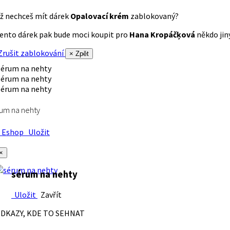
ž nechceš mít dárek
Opalovací krém
zablokovaný?
ento dárek pak bude moci koupit pro
Hana Kropáčķová
někdo jiný
rušit zablokování
× Zpět
um na nehty
Eshop
Uložit
×
sérum na nehty
Uložit
Zavřít
DKAZY, KDE TO SEHNAT