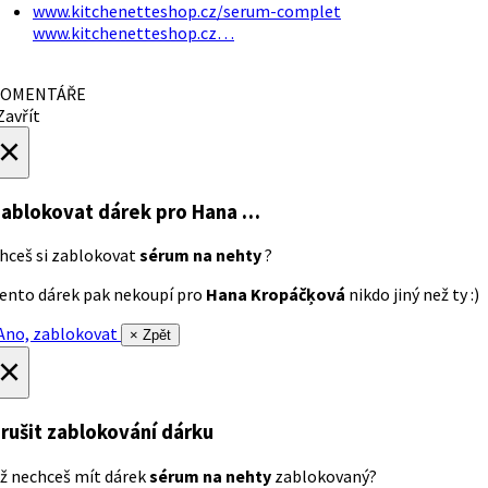
www.kitchenetteshop.cz/serum-complet
www.kitchenetteshop.cz…
OMENTÁŘE
avřít
×
ablokovat dárek
pro Hana …
hceš si zablokovat
sérum na nehty
?
ento dárek pak nekoupí pro
Hana Kropáčķová
nikdo jiný než ty :)
no, zablokovat
× Zpět
×
rušit zablokování dárku
ž nechceš mít dárek
sérum na nehty
zablokovaný?