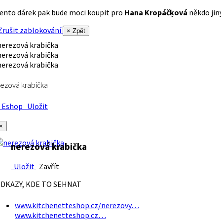
ento dárek pak bude moci koupit pro
Hana Kropáčķová
někdo jiný
rušit zablokování
× Zpět
ezová krabička
Eshop
Uložit
×
nerezová krabička
Uložit
Zavřít
DKAZY, KDE TO SEHNAT
www.kitchenetteshop.cz/nerezovy…
www.kitchenetteshop.cz…