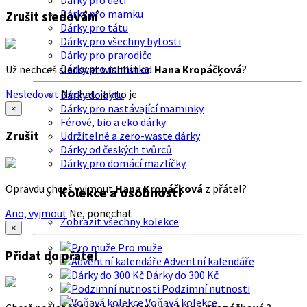
Dárky pro děti
Dárky pro mamku
Zrušit sledování
Dárky pro tátu
Dárky pro všechny bytosti
Dárky pro prarodiče
Dárky pro miminka
Už nechceš sledovat wishlist od
Hana Kropáčķová
?
Nesledovat
Nechat, jak to je
Dárky do bytu
Dárky pro nastávající maminky
×
Férové, bio a eko dárky
Zrušit
Udržitelné a zero-waste dárky
Dárky od českých tvůrců
Dárky pro domácí mazlíčky
Opravdu chceš vyjmout
Hana Kropáčķová
z přátel?
Kolekce a osobnosti
Ano, vyjmout
Ne, ponechat
Zobrazit všechny kolekce
×
Pro muže
Přidat do přátel
Adventní kalendáře
Dárky do 300 Kč
Podzimní nutnosti
Voňavá kolekce