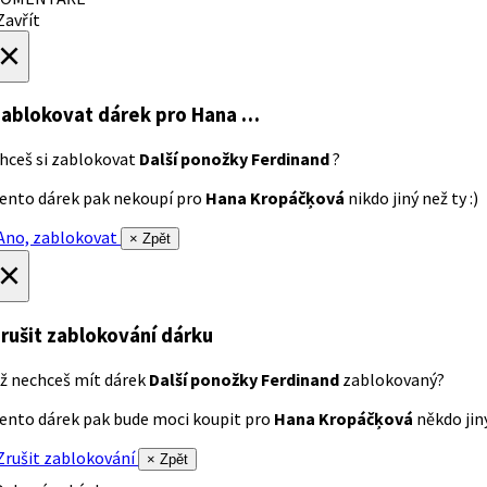
avřít
×
ablokovat dárek
pro Hana …
hceš si zablokovat
Další ponožky Ferdinand
?
ento dárek pak nekoupí pro
Hana Kropáčķová
nikdo jiný než ty :)
no, zablokovat
× Zpět
×
rušit zablokování dárku
ž nechceš mít dárek
Další ponožky Ferdinand
zablokovaný?
ento dárek pak bude moci koupit pro
Hana Kropáčķová
někdo jiný
rušit zablokování
× Zpět