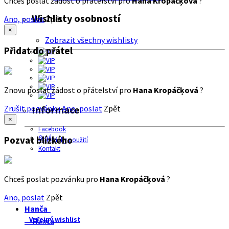
Chceš poslat žádost o přátelství pro
Hana Kropáčķová
?
Wishlisty osobností
Ano, poslat
Zpět
×
Zobrazit všechny wishlisty
Přidat do přátel
Znovu poslat žádost o přátelství pro
Hana Kropáčķová
?
Zrušit pozvánku
Ano, poslat
Zpět
Informace
×
Facebook
O nás
Pozvat blízkého
Podmínky použití
Kontakt
Chceš poslat pozvánku pro
Hana Kropáčķová
?
Ano, poslat
Zpět
Hanča
Veřejný wishlist
Hanča