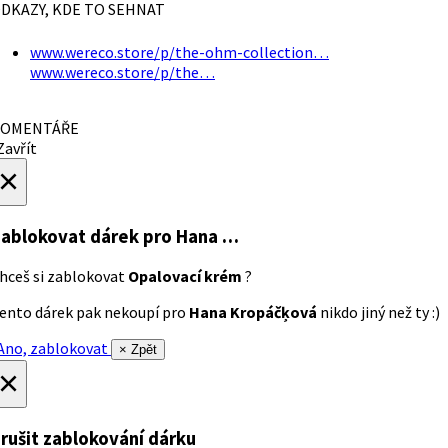
DKAZY, KDE TO SEHNAT
www.wereco.store/p/the-ohm-collection…
www.wereco.store/p/the…
OMENTÁŘE
avřít
×
ablokovat dárek
pro Hana …
hceš si zablokovat
Opalovací krém
?
ento dárek pak nekoupí pro
Hana Kropáčķová
nikdo jiný než ty :)
no, zablokovat
× Zpět
×
rušit zablokování dárku