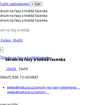
rušit zablokování
× Zpět
rum na řasy a hnědá…
Eshop
Uložit
×
Sérum na řasy a hnědá řasenka
Uložit
Zavřít
DKAZY, KDE TO SEHNAT
www.denatura.cz/serum-na-rasy-objemova…
www.denatura.cz/serum…
OMENTÁŘE