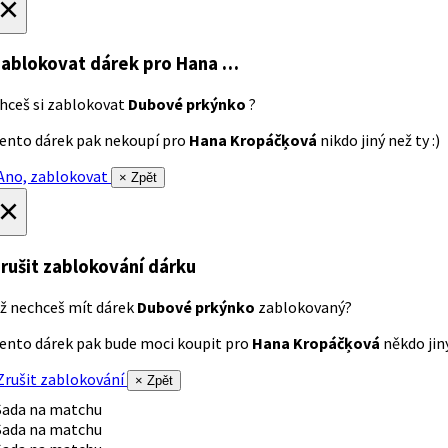
×
ablokovat dárek
pro Hana …
hceš si zablokovat
Dubové prkýnko
?
ento dárek pak nekoupí pro
Hana Kropáčķová
nikdo jiný než ty :)
no, zablokovat
× Zpět
×
rušit zablokování dárku
ž nechceš mít dárek
Dubové prkýnko
zablokovaný?
ento dárek pak bude moci koupit pro
Hana Kropáčķová
někdo jiný
rušit zablokování
× Zpět