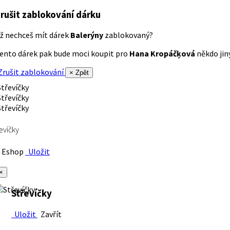
rušit zablokování dárku
ž nechceš mít dárek
Balerýny
zablokovaný?
ento dárek pak bude moci koupit pro
Hana Kropáčķová
někdo jiný
rušit zablokování
× Zpět
evíčky
Eshop
Uložit
×
Střevíčky
Uložit
Zavřít