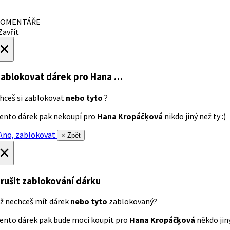
OMENTÁŘE
avřít
×
ablokovat dárek
pro Hana …
hceš si zablokovat
nebo tyto
?
ento dárek pak nekoupí pro
Hana Kropáčķová
nikdo jiný než ty :)
no, zablokovat
× Zpět
×
rušit zablokování dárku
ž nechceš mít dárek
nebo tyto
zablokovaný?
ento dárek pak bude moci koupit pro
Hana Kropáčķová
někdo jiný