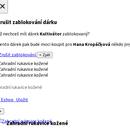
×
rušit zablokování dárku
ž nechceš mít dárek
Kultivátor
zablokovaný?
ento dárek pak bude moci koupit pro
Hana Kropáčķová
někdo jiný
rušit zablokování
× Zpět
radní rukavice kožené
Eshop
Uložit
×
Zahradní rukavice kožené