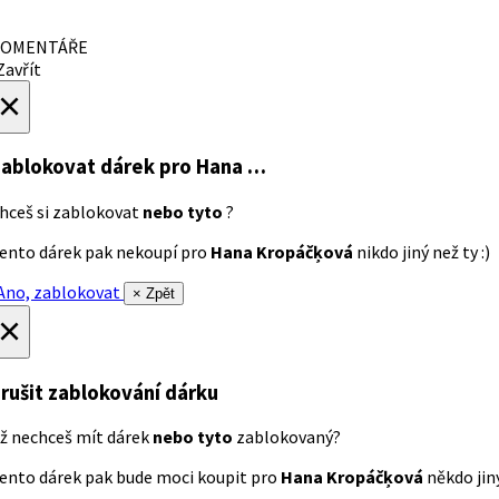
OMENTÁŘE
avřít
×
ablokovat dárek
pro Hana …
hceš si zablokovat
nebo tyto
?
ento dárek pak nekoupí pro
Hana Kropáčķová
nikdo jiný než ty :)
no, zablokovat
× Zpět
×
rušit zablokování dárku
ž nechceš mít dárek
nebo tyto
zablokovaný?
ento dárek pak bude moci koupit pro
Hana Kropáčķová
někdo jiný