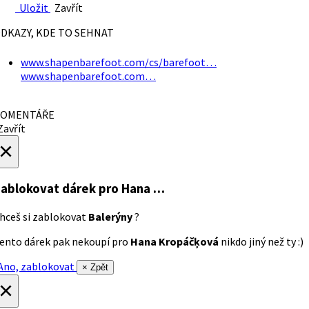
Uložit
Zavřít
DKAZY, KDE TO SEHNAT
www.shapenbarefoot.com/cs/barefoot…
www.shapenbarefoot.com…
OMENTÁŘE
avřít
×
ablokovat dárek
pro Hana …
hceš si zablokovat
Balerýny
?
ento dárek pak nekoupí pro
Hana Kropáčķová
nikdo jiný než ty :)
no, zablokovat
× Zpět
×