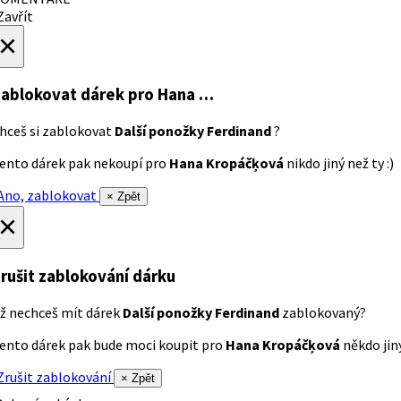
avřít
×
ablokovat dárek
pro Hana …
hceš si zablokovat
Další ponožky Ferdinand
?
ento dárek pak nekoupí pro
Hana Kropáčķová
nikdo jiný než ty :)
no, zablokovat
× Zpět
×
rušit zablokování dárku
ž nechceš mít dárek
Další ponožky Ferdinand
zablokovaný?
ento dárek pak bude moci koupit pro
Hana Kropáčķová
někdo jiný
rušit zablokování
× Zpět