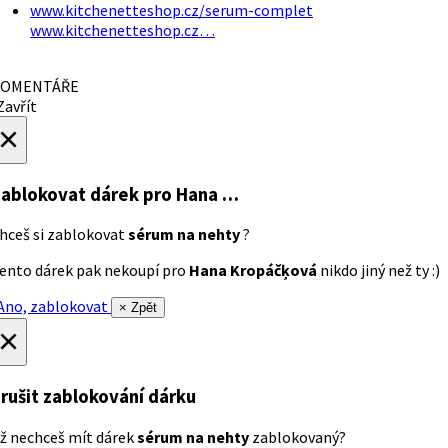
www.kitchenetteshop.cz/serum-complet
www.kitchenetteshop.cz…
OMENTÁŘE
avřít
×
ablokovat dárek
pro Hana …
hceš si zablokovat
sérum na nehty
?
ento dárek pak nekoupí pro
Hana Kropáčķová
nikdo jiný než ty :)
no, zablokovat
× Zpět
×
rušit zablokování dárku
ž nechceš mít dárek
sérum na nehty
zablokovaný?