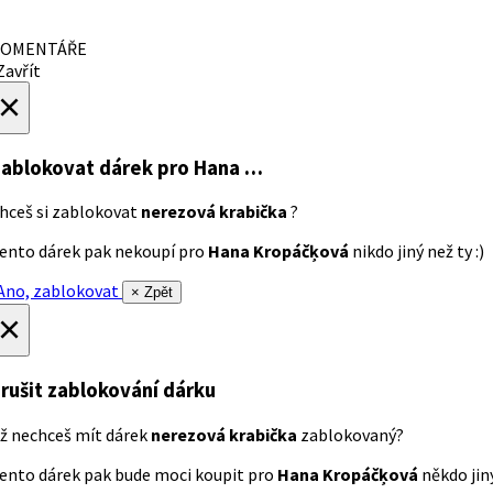
OMENTÁŘE
avřít
×
ablokovat dárek
pro Hana …
hceš si zablokovat
nerezová krabička
?
ento dárek pak nekoupí pro
Hana Kropáčķová
nikdo jiný než ty :)
no, zablokovat
× Zpět
×
rušit zablokování dárku
ž nechceš mít dárek
nerezová krabička
zablokovaný?
ento dárek pak bude moci koupit pro
Hana Kropáčķová
někdo jiný