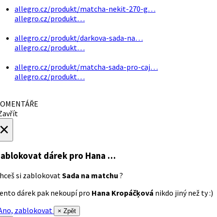
allegro.cz/produkt/matcha-nekit-270-g…
allegro.cz/produkt…
allegro.cz/produkt/darkova-sada-na…
allegro.cz/produkt…
allegro.cz/produkt/matcha-sada-pro-caj…
allegro.cz/produkt…
OMENTÁŘE
avřít
×
ablokovat dárek
pro Hana …
hceš si zablokovat
Sada na matchu
?
ento dárek pak nekoupí pro
Hana Kropáčķová
nikdo jiný než ty :)
no, zablokovat
× Zpět