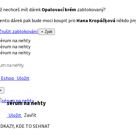
ž nechceš mít dárek
Opalovací krém
zablokovaný?
ento dárek pak bude moci koupit pro
Hana Kropáčķová
někdo jiný
rušit zablokování
× Zpět
um na nehty
Eshop
Uložit
×
sérum na nehty
Uložit
Zavřít
DKAZY, KDE TO SEHNAT