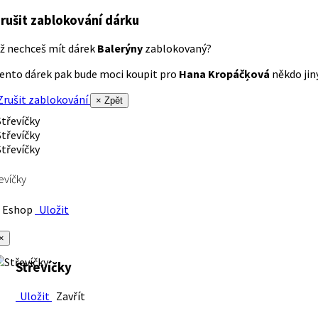
rušit zablokování dárku
ž nechceš mít dárek
Balerýny
zablokovaný?
ento dárek pak bude moci koupit pro
Hana Kropáčķová
někdo jiný
rušit zablokování
× Zpět
evíčky
Eshop
Uložit
×
Střevíčky
Uložit
Zavřít