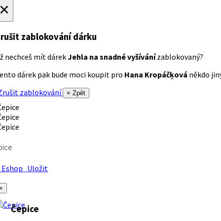
×
rušit zablokování dárku
ž nechceš mít dárek
Jehla na snadné vyšívání
zablokovaný?
ento dárek pak bude moci koupit pro
Hana Kropáčķová
někdo jiný
rušit zablokování
× Zpět
pice
Eshop
Uložit
×
Čepice