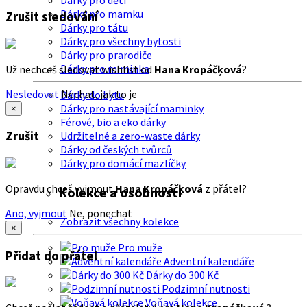
Dárky pro děti
Dárky pro mamku
Zrušit sledování
Dárky pro tátu
Dárky pro všechny bytosti
Dárky pro prarodiče
Dárky pro miminka
Už nechceš sledovat wishlist od
Hana Kropáčķová
?
Nesledovat
Nechat, jak to je
Dárky do bytu
Dárky pro nastávající maminky
×
Férové, bio a eko dárky
Zrušit
Udržitelné a zero-waste dárky
Dárky od českých tvůrců
Dárky pro domácí mazlíčky
Opravdu chceš vyjmout
Hana Kropáčķová
z přátel?
Kolekce a osobnosti
Ano, vyjmout
Ne, ponechat
Zobrazit všechny kolekce
×
Pro muže
Přidat do přátel
Adventní kalendáře
Dárky do 300 Kč
Podzimní nutnosti
Voňavá kolekce