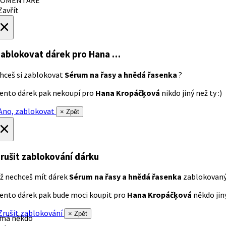
avřít
×
ablokovat dárek
pro Hana …
hceš si zablokovat
Sérum na řasy a hnědá řasenka
?
ento dárek pak nekoupí pro
Hana Kropáčķová
nikdo jiný než ty :)
no, zablokovat
× Zpět
×
rušit zablokování dárku
ž nechceš mít dárek
Sérum na řasy a hnědá řasenka
zablokovan
ento dárek pak bude moci koupit pro
Hana Kropáčķová
někdo jiný
rušit zablokování
× Zpět
 má někdo