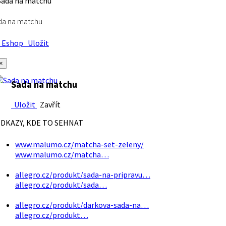
da na matchu
Eshop
Uložit
×
Sada na matchu
Uložit
Zavřít
DKAZY, KDE TO SEHNAT
www.malumo.cz/matcha-set-zeleny/
www.malumo.cz/matcha…
allegro.cz/produkt/sada-na-pripravu…
allegro.cz/produkt/sada…
allegro.cz/produkt/darkova-sada-na…
allegro.cz/produkt…