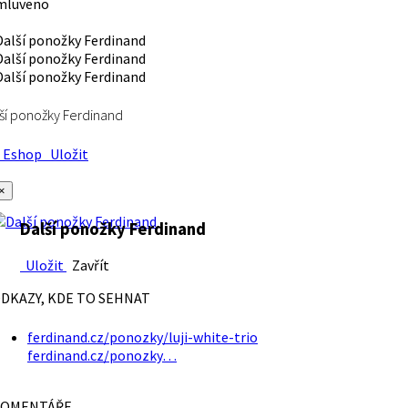
mluveno
ší ponožky Ferdinand
Eshop
Uložit
×
Další ponožky Ferdinand
Uložit
Zavřít
DKAZY, KDE TO SEHNAT
ferdinand.cz/ponozky/luji-white-trio
ferdinand.cz/ponozky…
OMENTÁŘE