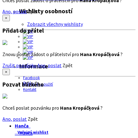
Chceš poslat žádost o přátelství pro
Hana Kropáčķová
?
Wishlisty osobností
Ano, poslat
Zpět
×
Zobrazit všechny wishlisty
Přidat do přátel
Znovu poslat žádost o přátelství pro
Hana Kropáčķová
?
Zrušit pozvánku
Ano, poslat
Zpět
Informace
×
Facebook
O nás
Pozvat blízkého
Podmínky použití
Kontakt
Chceš poslat pozvánku pro
Hana Kropáčķová
?
Ano, poslat
Zpět
Hanča
Veřejný wishlist
Hanča