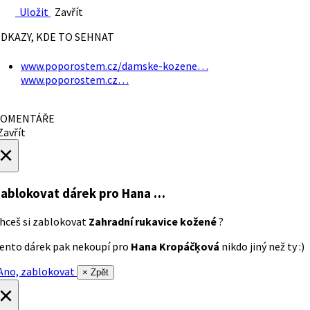
Uložit
Zavřít
DKAZY, KDE TO SEHNAT
www.poporostem.cz/damske-kozene…
www.poporostem.cz…
OMENTÁŘE
avřít
×
ablokovat dárek
pro Hana …
hceš si zablokovat
Zahradní rukavice kožené
?
ento dárek pak nekoupí pro
Hana Kropáčķová
nikdo jiný než ty :)
no, zablokovat
× Zpět
×