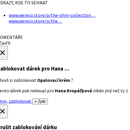
DKAZY, KDE TO SEHNAT
www.wereco.store/p/the-ohm-collection…
www.wereco.store/p/the…
OMENTÁŘE
avřít
×
ablokovat dárek
pro Hana …
hceš si zablokovat
Opalovací krém
?
ento dárek pak nekoupí pro
Hana Kropáčķová
nikdo jiný než ty :)
no, zablokovat
× Zpět
×
rušit zablokování dárku