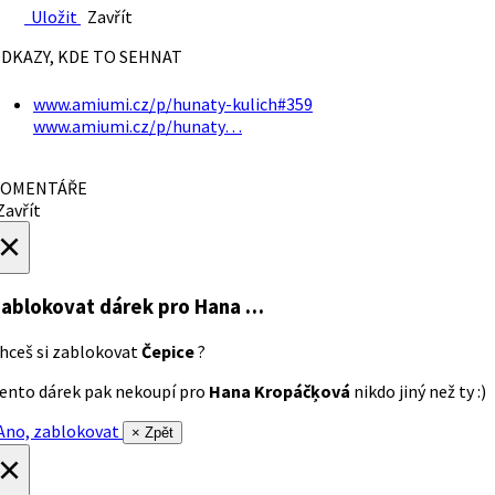
Uložit
Zavřít
DKAZY, KDE TO SEHNAT
www.amiumi.cz/p/hunaty-kulich#359
www.amiumi.cz/p/hunaty…
OMENTÁŘE
avřít
×
ablokovat dárek
pro Hana …
hceš si zablokovat
Čepice
?
ento dárek pak nekoupí pro
Hana Kropáčķová
nikdo jiný než ty :)
no, zablokovat
× Zpět
×