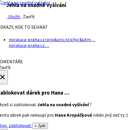
Jehla na snadné vyšívání
Uložit
Zavřít
DKAZY, KDE TO SEHNAT
noraluca-praha.cz/products/stichy/&utm…
noraluca-praha.cz…
OMENTÁŘE
avřít
×
ablokovat dárek
pro Hana …
hceš si zablokovat
Jehla na snadné vyšívání
?
ento dárek pak nekoupí pro
Hana Kropáčķová
nikdo jiný než ty :)
no, zablokovat
× Zpět