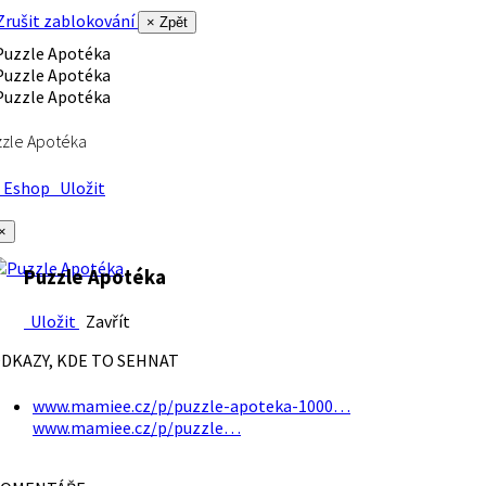
rušit zablokování
× Zpět
zle Apotéka
Eshop
Uložit
×
Puzzle Apotéka
Uložit
Zavřít
DKAZY, KDE TO SEHNAT
www.mamiee.cz/p/puzzle-apoteka-1000…
www.mamiee.cz/p/puzzle…