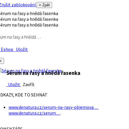
rušit zablokování
× Zpět
rum na řasy a hnědá…
Eshop
Uložit
×
Sérum na řasy a hnědá řasenka
Uložit
Zavřít
DKAZY, KDE TO SEHNAT
www.denatura.cz/serum-na-rasy-objemova…
www.denatura.cz/serum…
OMENTÁŘE