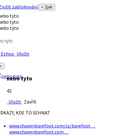
rušit zablokování
× Zpět
o tyto
Eshop
Uložit
×
nebo tyto
42
Uložit
Zavřít
DKAZY, KDE TO SEHNAT
www.shapenbarefoot.com/cs/barefoot…
www.shapenbarefoot.com…