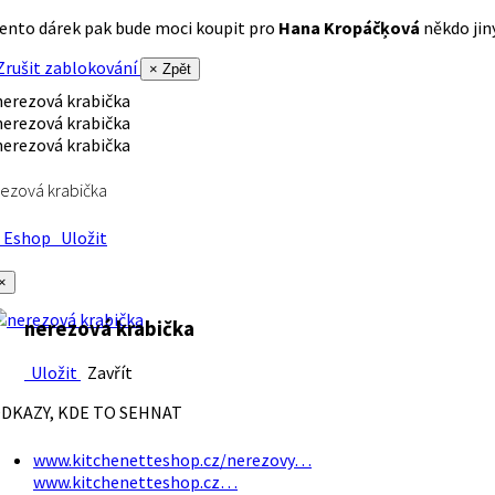
ento dárek pak bude moci koupit pro
Hana Kropáčķová
někdo jiný
rušit zablokování
× Zpět
ezová krabička
Eshop
Uložit
×
nerezová krabička
Uložit
Zavřít
DKAZY, KDE TO SEHNAT
www.kitchenetteshop.cz/nerezovy…
www.kitchenetteshop.cz…