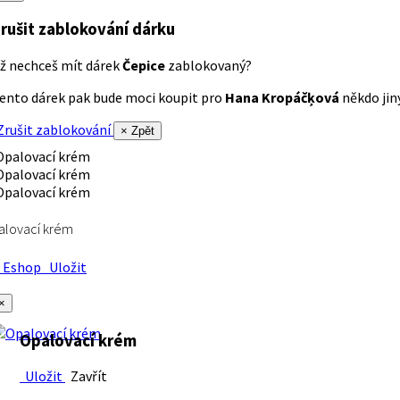
rušit zablokování dárku
ž nechceš mít dárek
Čepice
zablokovaný?
ento dárek pak bude moci koupit pro
Hana Kropáčķová
někdo jiný
rušit zablokování
× Zpět
alovací krém
Eshop
Uložit
×
Opalovací krém
Uložit
Zavřít