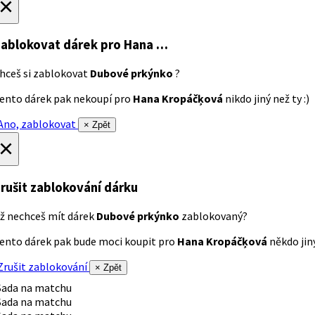
×
ablokovat dárek
pro Hana …
hceš si zablokovat
Dubové prkýnko
?
ento dárek pak nekoupí pro
Hana Kropáčķová
nikdo jiný než ty :)
no, zablokovat
× Zpět
×
rušit zablokování dárku
ž nechceš mít dárek
Dubové prkýnko
zablokovaný?
ento dárek pak bude moci koupit pro
Hana Kropáčķová
někdo jiný
rušit zablokování
× Zpět