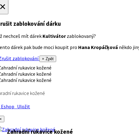
×
rušit zablokování dárku
ž nechceš mít dárek
Kultivátor
zablokovaný?
ento dárek pak bude moci koupit pro
Hana Kropáčķová
někdo jiný
rušit zablokování
× Zpět
radní rukavice kožené
Eshop
Uložit
×
Zahradní rukavice kožené