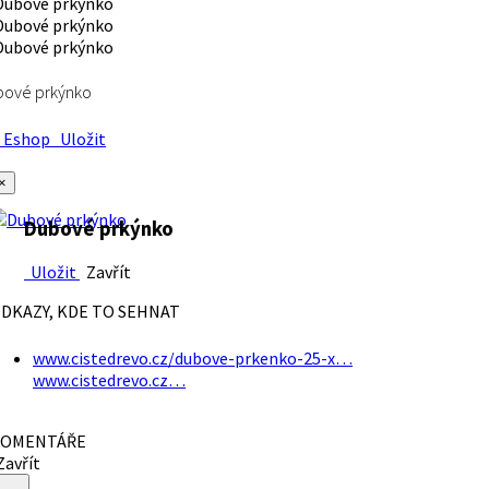
bové prkýnko
Eshop
Uložit
×
Dubové prkýnko
Uložit
Zavřít
DKAZY, KDE TO SEHNAT
www.cistedrevo.cz/dubove-prkenko-25-x…
www.cistedrevo.cz…
OMENTÁŘE
avřít