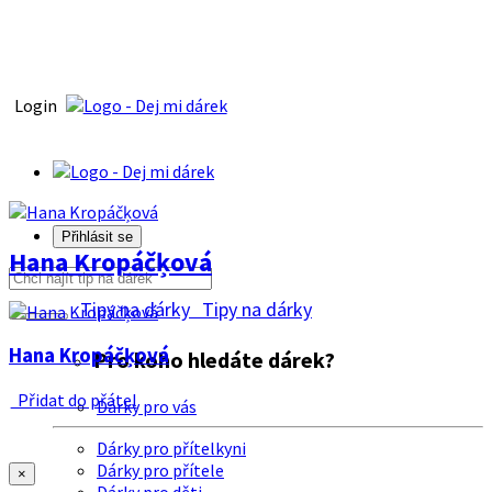
Login
Přihlásit se
Hana Kropáčķová
Tipy na dárky
Tipy na dárky
Hana Kropáčķová
Pro koho hledáte dárek?
Přidat do přátel
Dárky pro vás
Dárky pro přítelkyni
Dárky pro přítele
×