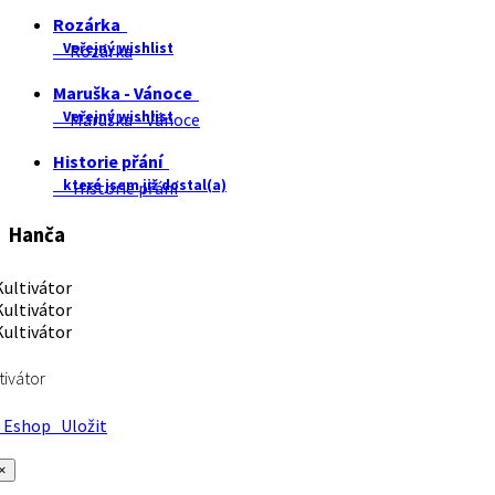
Rozárka
Veřejný wishlist
Rozárka
Maruška - Vánoce
Veřejný wishlist
Maruška - Vánoce
Historie přání
které jsem již dostal(a)
Historie přání
Hanča
tivátor
Eshop
Uložit
×