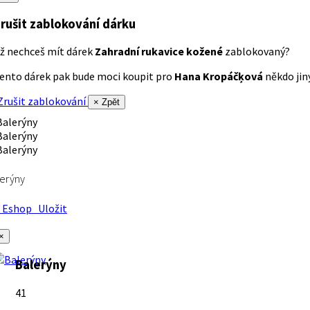
rušit zablokování dárku
ž nechceš mít dárek
Zahradní rukavice kožené
zablokovaný?
ento dárek pak bude moci koupit pro
Hana Kropáčķová
někdo jiný
rušit zablokování
× Zpět
erýny
Eshop
Uložit
×
Balerýny
41