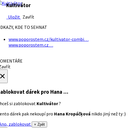
Kultivátor
Uložit
Zavřít
DKAZY, KDE TO SEHNAT
www.poporostem.cz/kultivator-combi…
www.poporostem.cz…
OMENTÁŘE
avřít
×
ablokovat dárek
pro Hana …
hceš si zablokovat
Kultivátor
?
ento dárek pak nekoupí pro
Hana Kropáčķová
nikdo jiný než ty :)
no, zablokovat
× Zpět