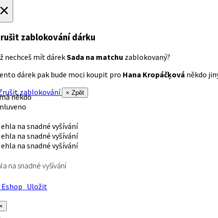
×
rušit zablokování dárku
ž nechceš mít dárek
Sada na matchu
zablokovaný?
ento dárek pak bude moci koupit pro
Hana Kropáčķová
někdo jiný
rušit zablokování
× Zpět
 má někdo
mluveno
la na snadné vyšívání
Eshop
Uložit
×