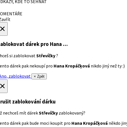
DKAZY, KDE TO SEHNAT
OMENTÁŘE
avřít
×
ablokovat dárek
pro Hana …
hceš si zablokovat
Střevíčky
?
ento dárek pak nekoupí pro
Hana Kropáčķová
nikdo jiný než ty :)
no, zablokovat
× Zpět
×
rušit zablokování dárku
ž nechceš mít dárek
Střevíčky
zablokovaný?
ento dárek pak bude moci koupit pro
Hana Kropáčķová
někdo jiný