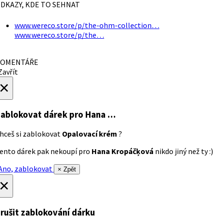
DKAZY, KDE TO SEHNAT
www.wereco.store/p/the-ohm-collection…
www.wereco.store/p/the…
OMENTÁŘE
avřít
×
ablokovat dárek
pro Hana …
hceš si zablokovat
Opalovací krém
?
ento dárek pak nekoupí pro
Hana Kropáčķová
nikdo jiný než ty :)
no, zablokovat
× Zpět
×
rušit zablokování dárku