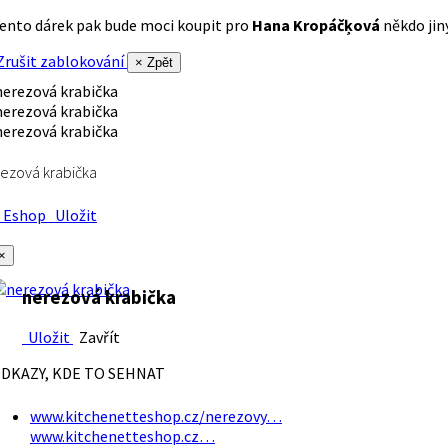
ento dárek pak bude moci koupit pro
Hana Kropáčķová
někdo jiný
rušit zablokování
× Zpět
ezová krabička
Eshop
Uložit
×
nerezová krabička
Uložit
Zavřít
DKAZY, KDE TO SEHNAT
www.kitchenetteshop.cz/nerezovy…
www.kitchenetteshop.cz…