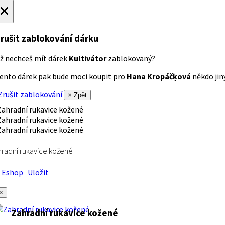
×
rušit zablokování dárku
ž nechceš mít dárek
Kultivátor
zablokovaný?
ento dárek pak bude moci koupit pro
Hana Kropáčķová
někdo jiný
rušit zablokování
× Zpět
radní rukavice kožené
Eshop
Uložit
×
Zahradní rukavice kožené