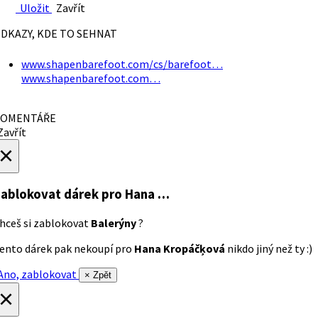
Uložit
Zavřít
DKAZY, KDE TO SEHNAT
www.shapenbarefoot.com/cs/barefoot…
www.shapenbarefoot.com…
OMENTÁŘE
avřít
×
ablokovat dárek
pro Hana …
hceš si zablokovat
Balerýny
?
ento dárek pak nekoupí pro
Hana Kropáčķová
nikdo jiný než ty :)
no, zablokovat
× Zpět
×