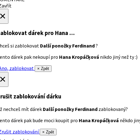
avřít
×
ablokovat dárek
pro Hana …
hceš si zablokovat
Další ponožky Ferdinand
?
ento dárek pak nekoupí pro
Hana Kropáčķová
nikdo jiný než ty :)
no, zablokovat
× Zpět
×
rušit zablokování dárku
ž nechceš mít dárek
Další ponožky Ferdinand
zablokovaný?
ento dárek pak bude moci koupit pro
Hana Kropáčķová
někdo jiný
rušit zablokování
× Zpět