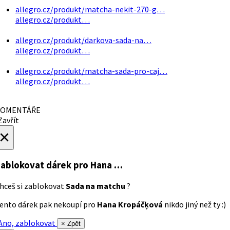
allegro.cz/produkt/matcha-nekit-270-g…
allegro.cz/produkt…
allegro.cz/produkt/darkova-sada-na…
allegro.cz/produkt…
allegro.cz/produkt/matcha-sada-pro-caj…
allegro.cz/produkt…
OMENTÁŘE
avřít
×
ablokovat dárek
pro Hana …
hceš si zablokovat
Sada na matchu
?
ento dárek pak nekoupí pro
Hana Kropáčķová
nikdo jiný než ty :)
no, zablokovat
× Zpět