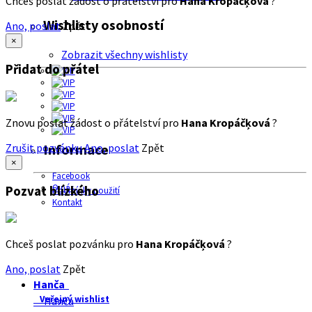
Chceš poslat žádost o přátelství pro
Hana Kropáčķová
?
Wishlisty osobností
Ano, poslat
Zpět
×
Zobrazit všechny wishlisty
Přidat do přátel
Znovu poslat žádost o přátelství pro
Hana Kropáčķová
?
Zrušit pozvánku
Ano, poslat
Zpět
Informace
×
Facebook
O nás
Pozvat blízkého
Podmínky použití
Kontakt
Chceš poslat pozvánku pro
Hana Kropáčķová
?
Ano, poslat
Zpět
Hanča
Veřejný wishlist
Hanča