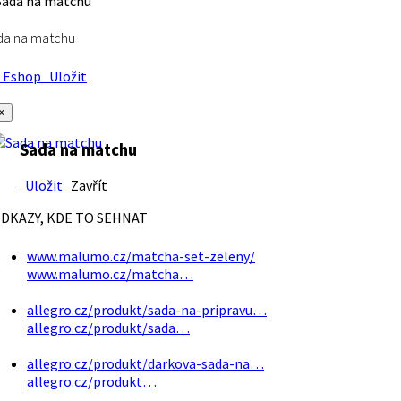
da na matchu
Eshop
Uložit
×
Sada na matchu
Uložit
Zavřít
DKAZY, KDE TO SEHNAT
www.malumo.cz/matcha-set-zeleny/
www.malumo.cz/matcha…
allegro.cz/produkt/sada-na-pripravu…
allegro.cz/produkt/sada…
allegro.cz/produkt/darkova-sada-na…
allegro.cz/produkt…