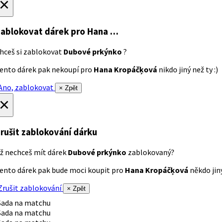
×
ablokovat dárek
pro Hana …
hceš si zablokovat
Dubové prkýnko
?
ento dárek pak nekoupí pro
Hana Kropáčķová
nikdo jiný než ty :)
no, zablokovat
× Zpět
×
rušit zablokování dárku
ž nechceš mít dárek
Dubové prkýnko
zablokovaný?
ento dárek pak bude moci koupit pro
Hana Kropáčķová
někdo jiný
rušit zablokování
× Zpět