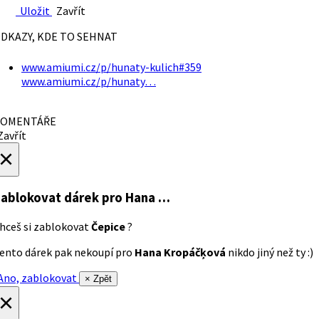
Uložit
Zavřít
DKAZY, KDE TO SEHNAT
www.amiumi.cz/p/hunaty-kulich#359
www.amiumi.cz/p/hunaty…
OMENTÁŘE
avřít
×
ablokovat dárek
pro Hana …
hceš si zablokovat
Čepice
?
ento dárek pak nekoupí pro
Hana Kropáčķová
nikdo jiný než ty :)
no, zablokovat
× Zpět
×