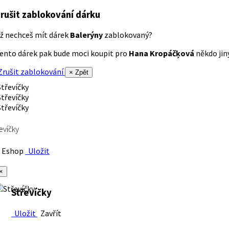
rušit zablokování dárku
ž nechceš mít dárek
Balerýny
zablokovaný?
ento dárek pak bude moci koupit pro
Hana Kropáčķová
někdo jiný
rušit zablokování
× Zpět
evíčky
Eshop
Uložit
×
Střevíčky
Uložit
Zavřít