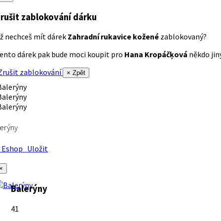
rušit zablokování dárku
ž nechceš mít dárek
Zahradní rukavice kožené
zablokovaný?
ento dárek pak bude moci koupit pro
Hana Kropáčķová
někdo jiný
rušit zablokování
× Zpět
erýny
Eshop
Uložit
×
Balerýny
41