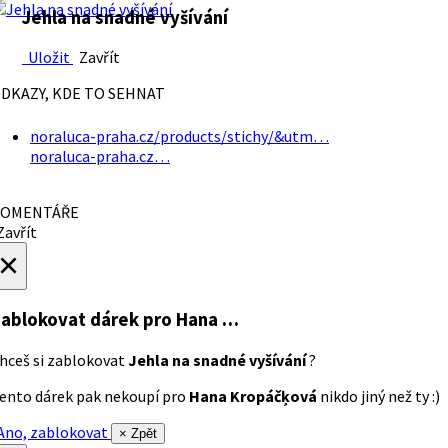
Jehla na snadné vyšívání
Uložit
Zavřít
DKAZY, KDE TO SEHNAT
noraluca-praha.cz/products/stichy/&utm…
noraluca-praha.cz…
OMENTÁŘE
avřít
×
ablokovat dárek
pro Hana …
hceš si zablokovat
Jehla na snadné vyšívání
?
ento dárek pak nekoupí pro
Hana Kropáčķová
nikdo jiný než ty :)
no, zablokovat
× Zpět