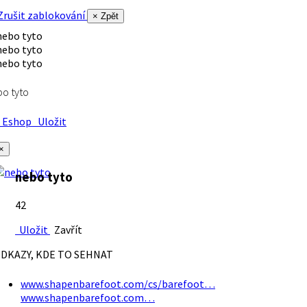
rušit zablokování
× Zpět
o tyto
Eshop
Uložit
×
nebo tyto
42
Uložit
Zavřít
DKAZY, KDE TO SEHNAT
www.shapenbarefoot.com/cs/barefoot…
www.shapenbarefoot.com…