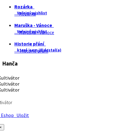
Rozárka
Veřejný wishlist
Rozárka
Maruška - Vánoce
Veřejný wishlist
Maruška - Vánoce
Historie přání
které jsem již dostal(a)
Historie přání
Hanča
tivátor
Eshop
Uložit
×