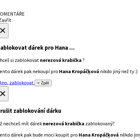
OMENTÁŘE
avřít
×
ablokovat dárek
pro Hana …
hceš si zablokovat
nerezová krabička
?
ento dárek pak nekoupí pro
Hana Kropáčķová
nikdo jiný než ty :)
no, zablokovat
× Zpět
×
rušit zablokování dárku
ž nechceš mít dárek
nerezová krabička
zablokovaný?
ento dárek pak bude moci koupit pro
Hana Kropáčķová
někdo jiný