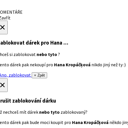
OMENTÁŘE
avřít
×
ablokovat dárek
pro Hana …
hceš si zablokovat
nebo tyto
?
ento dárek pak nekoupí pro
Hana Kropáčķová
nikdo jiný než ty :)
no, zablokovat
× Zpět
×
rušit zablokování dárku
ž nechceš mít dárek
nebo tyto
zablokovaný?
ento dárek pak bude moci koupit pro
Hana Kropáčķová
někdo jiný