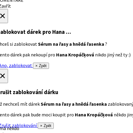
avřít
×
ablokovat dárek
pro Hana …
hceš si zablokovat
Sérum na řasy a hnědá řasenka
?
ento dárek pak nekoupí pro
Hana Kropáčķová
nikdo jiný než ty :)
no, zablokovat
× Zpět
×
rušit zablokování dárku
ž nechceš mít dárek
Sérum na řasy a hnědá řasenka
zablokovan
ento dárek pak bude moci koupit pro
Hana Kropáčķová
někdo jiný
rušit zablokování
× Zpět
 má někdo