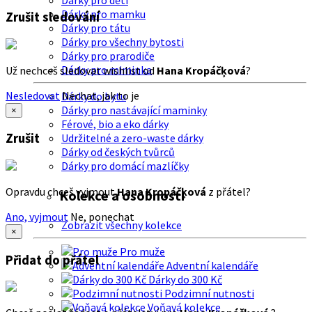
Dárky pro děti
Dárky pro mamku
Zrušit sledování
Dárky pro tátu
Dárky pro všechny bytosti
Dárky pro prarodiče
Dárky pro miminka
Už nechceš sledovat wishlist od
Hana Kropáčķová
?
Nesledovat
Nechat, jak to je
Dárky do bytu
Dárky pro nastávající maminky
×
Férové, bio a eko dárky
Zrušit
Udržitelné a zero-waste dárky
Dárky od českých tvůrců
Dárky pro domácí mazlíčky
Opravdu chceš vyjmout
Hana Kropáčķová
z přátel?
Kolekce a osobnosti
Ano, vyjmout
Ne, ponechat
Zobrazit všechny kolekce
×
Pro muže
Přidat do přátel
Adventní kalendáře
Dárky do 300 Kč
Podzimní nutnosti
Voňavá kolekce