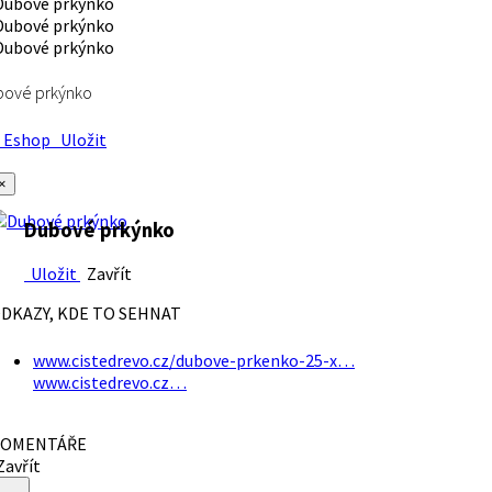
bové prkýnko
Eshop
Uložit
×
Dubové prkýnko
Uložit
Zavřít
DKAZY, KDE TO SEHNAT
www.cistedrevo.cz/dubove-prkenko-25-x…
www.cistedrevo.cz…
OMENTÁŘE
avřít