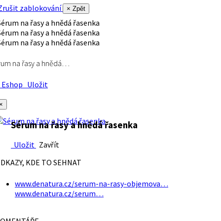
rušit zablokování
× Zpět
rum na řasy a hnědá…
Eshop
Uložit
×
Sérum na řasy a hnědá řasenka
Uložit
Zavřít
DKAZY, KDE TO SEHNAT
www.denatura.cz/serum-na-rasy-objemova…
www.denatura.cz/serum…
OMENTÁŘE