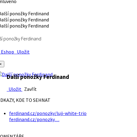
mluveno
ší ponožky Ferdinand
Eshop
Uložit
×
Další ponožky Ferdinand
Uložit
Zavřít
DKAZY, KDE TO SEHNAT
ferdinand.cz/ponozky/luji-white-trio
ferdinand.cz/ponozky…
OMENTÁŘE