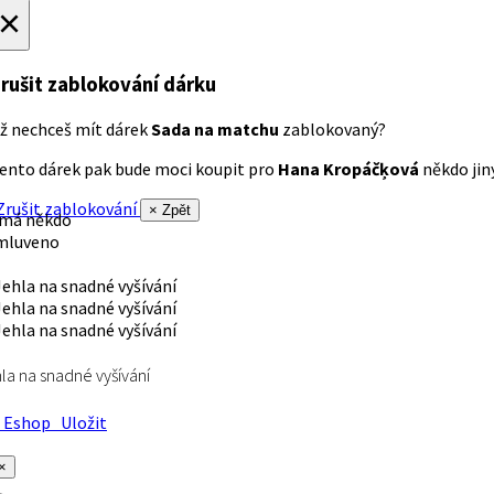
×
rušit zablokování dárku
ž nechceš mít dárek
Sada na matchu
zablokovaný?
ento dárek pak bude moci koupit pro
Hana Kropáčķová
někdo jiný
rušit zablokování
× Zpět
 má někdo
mluveno
la na snadné vyšívání
Eshop
Uložit
×