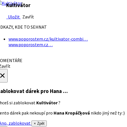
Kultivátor
Uložit
Zavřít
DKAZY, KDE TO SEHNAT
www.poporostem.cz/kultivator-combi…
www.poporostem.cz…
OMENTÁŘE
avřít
×
ablokovat dárek
pro Hana …
hceš si zablokovat
Kultivátor
?
ento dárek pak nekoupí pro
Hana Kropáčķová
nikdo jiný než ty :)
no, zablokovat
× Zpět