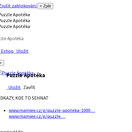
rušit zablokování
× Zpět
zle Apotéka
Eshop
Uložit
×
Puzzle Apotéka
Uložit
Zavřít
DKAZY, KDE TO SEHNAT
www.mamiee.cz/p/puzzle-apoteka-1000…
www.mamiee.cz/p/puzzle…