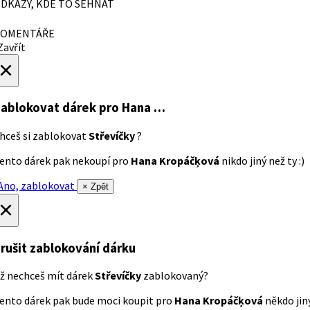
DKAZY, KDE TO SEHNAT
OMENTÁŘE
avřít
×
ablokovat dárek
pro Hana …
hceš si zablokovat
Střevíčky
?
ento dárek pak nekoupí pro
Hana Kropáčķová
nikdo jiný než ty :)
no, zablokovat
× Zpět
×
rušit zablokování dárku
ž nechceš mít dárek
Střevíčky
zablokovaný?
ento dárek pak bude moci koupit pro
Hana Kropáčķová
někdo jiný