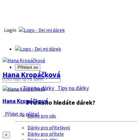
Login
Přihlásit se
Hana Kropáčķová
Tipy na dárky
Tipy na dárky
Hana Kropáčķová
Pro koho hledáte dárek?
Přidat do přátel
Dárky pro vás
Dárky pro přítelkyni
Dárky pro přítele
×