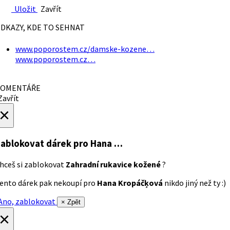
Uložit
Zavřít
DKAZY, KDE TO SEHNAT
www.poporostem.cz/damske-kozene…
www.poporostem.cz…
OMENTÁŘE
avřít
×
ablokovat dárek
pro Hana …
hceš si zablokovat
Zahradní rukavice kožené
?
ento dárek pak nekoupí pro
Hana Kropáčķová
nikdo jiný než ty :)
no, zablokovat
× Zpět
×