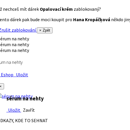
ž nechceš mít dárek
Opalovací krém
zablokovaný?
ento dárek pak bude moci koupit pro
Hana Kropáčķová
někdo jiný
rušit zablokování
× Zpět
um na nehty
Eshop
Uložit
×
sérum na nehty
Uložit
Zavřít
DKAZY, KDE TO SEHNAT