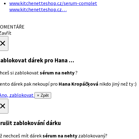
www.kitchenetteshop.cz/serum-complet
www.kitchenetteshop.cz…
OMENTÁŘE
avřít
×
ablokovat dárek
pro Hana …
hceš si zablokovat
sérum na nehty
?
ento dárek pak nekoupí pro
Hana Kropáčķová
nikdo jiný než ty :)
no, zablokovat
× Zpět
×
rušit zablokování dárku
ž nechceš mít dárek
sérum na nehty
zablokovaný?