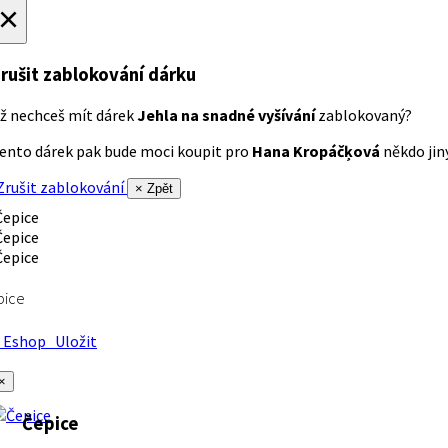
×
rušit zablokování dárku
ž nechceš mít dárek
Jehla na snadné vyšívání
zablokovaný?
ento dárek pak bude moci koupit pro
Hana Kropáčķová
někdo jiný
rušit zablokování
× Zpět
pice
Eshop
Uložit
×
Čepice