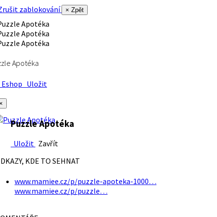
rušit zablokování
× Zpět
zle Apotéka
Eshop
Uložit
×
Puzzle Apotéka
Uložit
Zavřít
DKAZY, KDE TO SEHNAT
www.mamiee.cz/p/puzzle-apoteka-1000…
www.mamiee.cz/p/puzzle…