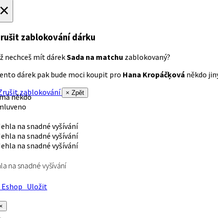
×
rušit zablokování dárku
ž nechceš mít dárek
Sada na matchu
zablokovaný?
ento dárek pak bude moci koupit pro
Hana Kropáčķová
někdo jiný
rušit zablokování
× Zpět
 má někdo
mluveno
la na snadné vyšívání
Eshop
Uložit
×