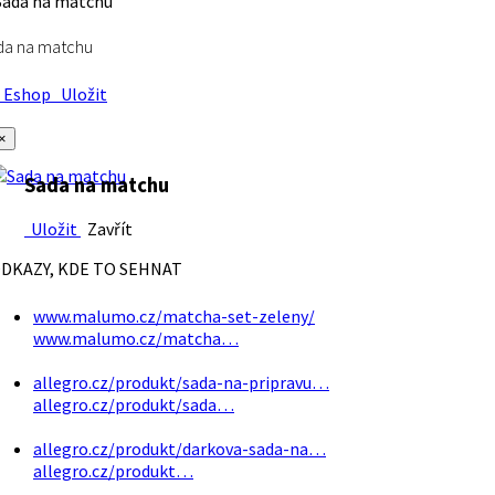
da na matchu
Eshop
Uložit
×
Sada na matchu
Uložit
Zavřít
DKAZY, KDE TO SEHNAT
www.malumo.cz/matcha-set-zeleny/
www.malumo.cz/matcha…
allegro.cz/produkt/sada-na-pripravu…
allegro.cz/produkt/sada…
allegro.cz/produkt/darkova-sada-na…
allegro.cz/produkt…