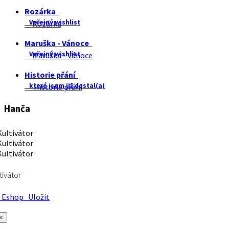
Rozárka
Veřejný wishlist
Rozárka
Maruška - Vánoce
Veřejný wishlist
Maruška - Vánoce
Historie přání
které jsem již dostal(a)
Historie přání
Hanča
tivátor
Eshop
Uložit
×