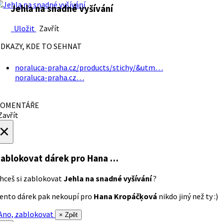
Jehla na snadné vyšívání
Uložit
Zavřít
DKAZY, KDE TO SEHNAT
noraluca-praha.cz/products/stichy/&utm…
noraluca-praha.cz…
OMENTÁŘE
avřít
×
ablokovat dárek
pro Hana …
hceš si zablokovat
Jehla na snadné vyšívání
?
ento dárek pak nekoupí pro
Hana Kropáčķová
nikdo jiný než ty :)
no, zablokovat
× Zpět