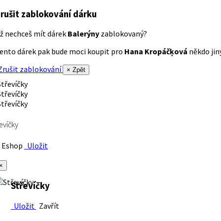
rušit zablokování dárku
ž nechceš mít dárek
Balerýny
zablokovaný?
ento dárek pak bude moci koupit pro
Hana Kropáčķová
někdo jiný
rušit zablokování
× Zpět
evíčky
Eshop
Uložit
×
Střevíčky
Uložit
Zavřít