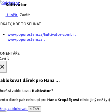
Kultivátor
Uložit
Zavřít
DKAZY, KDE TO SEHNAT
www.poporostem.cz/kultivator-combi…
www.poporostem.cz…
OMENTÁŘE
avřít
×
ablokovat dárek
pro Hana …
hceš si zablokovat
Kultivátor
?
ento dárek pak nekoupí pro
Hana Kropáčķová
nikdo jiný než ty :)
no, zablokovat
× Zpět