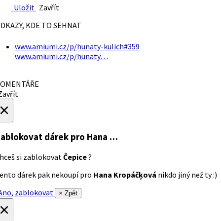
Uložit
Zavřít
DKAZY, KDE TO SEHNAT
www.amiumi.cz/p/hunaty-kulich#359
www.amiumi.cz/p/hunaty…
OMENTÁŘE
avřít
×
ablokovat dárek
pro Hana …
hceš si zablokovat
Čepice
?
ento dárek pak nekoupí pro
Hana Kropáčķová
nikdo jiný než ty :)
no, zablokovat
× Zpět
×