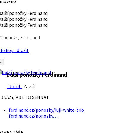
mluveno
ší ponožky Ferdinand
Eshop
Uložit
×
Další ponožky Ferdinand
Uložit
Zavřít
DKAZY, KDE TO SEHNAT
ferdinand.cz/ponozky/luji-white-trio
ferdinand.cz/ponozky…
OMENTÁŘE