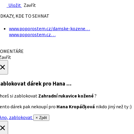
Uložit
Zavřít
DKAZY, KDE TO SEHNAT
www.poporostem.cz/damske-kozene…
www.poporostem.cz…
OMENTÁŘE
avřít
×
ablokovat dárek
pro Hana …
hceš si zablokovat
Zahradní rukavice kožené
?
ento dárek pak nekoupí pro
Hana Kropáčķová
nikdo jiný než ty :)
no, zablokovat
× Zpět
×