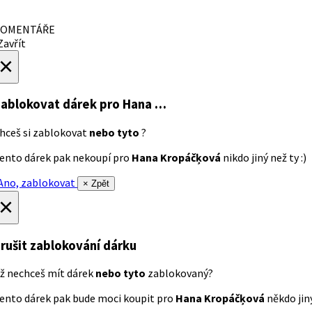
OMENTÁŘE
avřít
×
ablokovat dárek
pro Hana …
hceš si zablokovat
nebo tyto
?
ento dárek pak nekoupí pro
Hana Kropáčķová
nikdo jiný než ty :)
no, zablokovat
× Zpět
×
rušit zablokování dárku
ž nechceš mít dárek
nebo tyto
zablokovaný?
ento dárek pak bude moci koupit pro
Hana Kropáčķová
někdo jiný