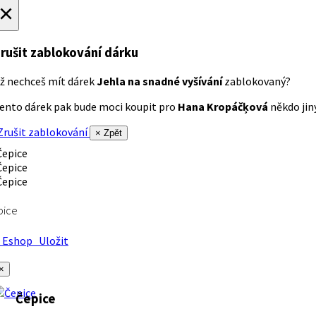
×
rušit zablokování dárku
ž nechceš mít dárek
Jehla na snadné vyšívání
zablokovaný?
ento dárek pak bude moci koupit pro
Hana Kropáčķová
někdo jiný
rušit zablokování
× Zpět
pice
Eshop
Uložit
×
Čepice