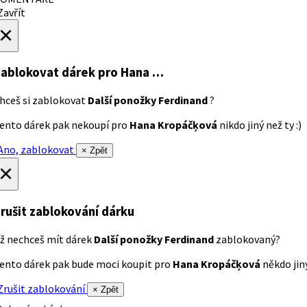
avřít
×
ablokovat dárek
pro Hana …
hceš si zablokovat
Další ponožky Ferdinand
?
ento dárek pak nekoupí pro
Hana Kropáčķová
nikdo jiný než ty :)
no, zablokovat
× Zpět
×
rušit zablokování dárku
ž nechceš mít dárek
Další ponožky Ferdinand
zablokovaný?
ento dárek pak bude moci koupit pro
Hana Kropáčķová
někdo jiný
rušit zablokování
× Zpět