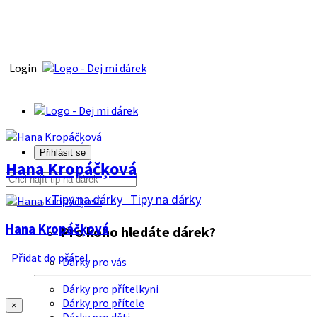
Login
Přihlásit se
Hana Kropáčķová
Tipy na dárky
Tipy na dárky
Hana Kropáčķová
Pro koho hledáte dárek?
Přidat do přátel
Dárky pro vás
Dárky pro přítelkyni
Dárky pro přítele
×