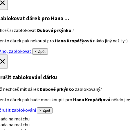
×
ablokovat dárek
pro Hana …
hceš si zablokovat
Dubové prkýnko
?
ento dárek pak nekoupí pro
Hana Kropáčķová
nikdo jiný než ty :)
no, zablokovat
× Zpět
×
rušit zablokování dárku
ž nechceš mít dárek
Dubové prkýnko
zablokovaný?
ento dárek pak bude moci koupit pro
Hana Kropáčķová
někdo jiný
rušit zablokování
× Zpět