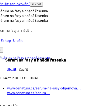
rušit zablokování
× Zpět
rum na řasy a hnědá…
Eshop
Uložit
×
Sérum na řasy a hnědá řasenka
Uložit
Zavřít
DKAZY, KDE TO SEHNAT
www.denatura.cz/serum-na-rasy-objemova…
www.denatura.cz/serum…
OMENTÁŘE