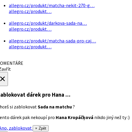
allegro.cz/produkt/matcha-nekit-270-g…
allegro.cz/produkt…
allegro.cz/produkt/darkova-sada-na…
allegro.cz/produkt…
allegro.cz/produkt/matcha-sada-pro-caj…
allegro.cz/produkt…
OMENTÁŘE
avřít
×
ablokovat dárek
pro Hana …
hceš si zablokovat
Sada na matchu
?
ento dárek pak nekoupí pro
Hana Kropáčķová
nikdo jiný než ty :)
no, zablokovat
× Zpět