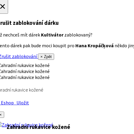
×
rušit zablokování dárku
ž nechceš mít dárek
Kultivátor
zablokovaný?
ento dárek pak bude moci koupit pro
Hana Kropáčķová
někdo jiný
rušit zablokování
× Zpět
radní rukavice kožené
Eshop
Uložit
×
Zahradní rukavice kožené