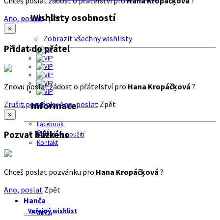
Chceš poslat žádost o přátelství pro
Hana Kropáčķová
?
Wishlisty osobností
Ano, poslat
Zpět
×
Zobrazit všechny wishlisty
Přidat do přátel
Znovu poslat žádost o přátelství pro
Hana Kropáčķová
?
Zrušit pozvánku
Ano, poslat
Zpět
Informace
×
Facebook
O nás
Pozvat blízkého
Podmínky použití
Kontakt
Chceš poslat pozvánku pro
Hana Kropáčķová
?
Ano, poslat
Zpět
Hanča
Veřejný wishlist
Hanča