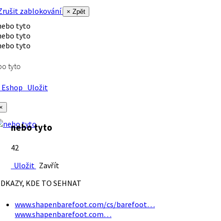
rušit zablokování
× Zpět
o tyto
Eshop
Uložit
×
nebo tyto
42
Uložit
Zavřít
DKAZY, KDE TO SEHNAT
www.shapenbarefoot.com/cs/barefoot…
www.shapenbarefoot.com…