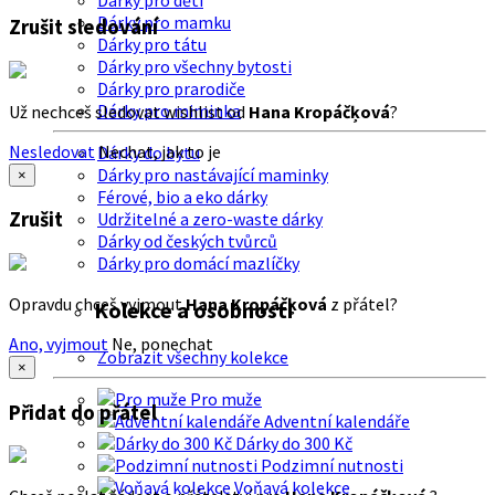
Dárky pro děti
Dárky pro mamku
Zrušit sledování
Dárky pro tátu
Dárky pro všechny bytosti
Dárky pro prarodiče
Dárky pro miminka
Už nechceš sledovat wishlist od
Hana Kropáčķová
?
Nesledovat
Nechat, jak to je
Dárky do bytu
Dárky pro nastávající maminky
×
Férové, bio a eko dárky
Zrušit
Udržitelné a zero-waste dárky
Dárky od českých tvůrců
Dárky pro domácí mazlíčky
Opravdu chceš vyjmout
Hana Kropáčķová
z přátel?
Kolekce a osobnosti
Ano, vyjmout
Ne, ponechat
Zobrazit všechny kolekce
×
Pro muže
Přidat do přátel
Adventní kalendáře
Dárky do 300 Kč
Podzimní nutnosti
Voňavá kolekce