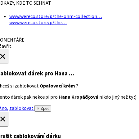
DKAZY, KDE TO SEHNAT
www.wereco.store/p/the-ohm-collection…
www.wereco.store/p/the…
OMENTÁŘE
avřít
×
ablokovat dárek
pro Hana …
hceš si zablokovat
Opalovací krém
?
ento dárek pak nekoupí pro
Hana Kropáčķová
nikdo jiný než ty :)
no, zablokovat
× Zpět
×
rušit zablokování dárku