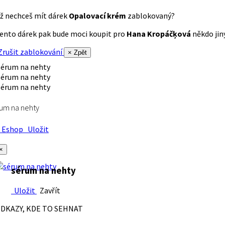
ž nechceš mít dárek
Opalovací krém
zablokovaný?
ento dárek pak bude moci koupit pro
Hana Kropáčķová
někdo jiný
rušit zablokování
× Zpět
um na nehty
Eshop
Uložit
×
sérum na nehty
Uložit
Zavřít
DKAZY, KDE TO SEHNAT