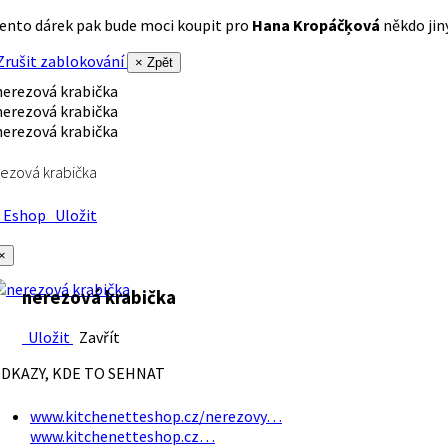
ento dárek pak bude moci koupit pro
Hana Kropáčķová
někdo jiný
rušit zablokování
× Zpět
ezová krabička
Eshop
Uložit
×
nerezová krabička
Uložit
Zavřít
DKAZY, KDE TO SEHNAT
www.kitchenetteshop.cz/nerezovy…
www.kitchenetteshop.cz…