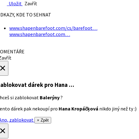
Uložit
Zavřít
DKAZY, KDE TO SEHNAT
www.shapenbarefoot.com/cs/barefoot…
www.shapenbarefoot.com…
OMENTÁŘE
avřít
×
ablokovat dárek
pro Hana …
hceš si zablokovat
Balerýny
?
ento dárek pak nekoupí pro
Hana Kropáčķová
nikdo jiný než ty :)
no, zablokovat
× Zpět
×