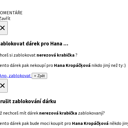
OMENTÁŘE
avřít
×
ablokovat dárek
pro Hana …
hceš si zablokovat
nerezová krabička
?
ento dárek pak nekoupí pro
Hana Kropáčķová
nikdo jiný než ty :)
no, zablokovat
× Zpět
×
rušit zablokování dárku
ž nechceš mít dárek
nerezová krabička
zablokovaný?
ento dárek pak bude moci koupit pro
Hana Kropáčķová
někdo jiný