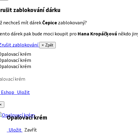
rušit zablokování dárku
ž nechceš mít dárek
Čepice
zablokovaný?
ento dárek pak bude moci koupit pro
Hana Kropáčķová
někdo jiný
rušit zablokování
× Zpět
alovací krém
Eshop
Uložit
×
Opalovací krém
Uložit
Zavřít