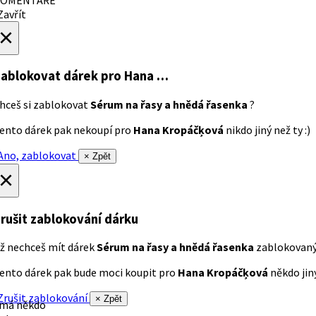
avřít
×
ablokovat dárek
pro Hana …
hceš si zablokovat
Sérum na řasy a hnědá řasenka
?
ento dárek pak nekoupí pro
Hana Kropáčķová
nikdo jiný než ty :)
no, zablokovat
× Zpět
×
rušit zablokování dárku
ž nechceš mít dárek
Sérum na řasy a hnědá řasenka
zablokovan
ento dárek pak bude moci koupit pro
Hana Kropáčķová
někdo jiný
rušit zablokování
× Zpět
 má někdo