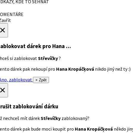
DKAZY, KDE TO SEHNAT
OMENTÁŘE
avřít
×
ablokovat dárek
pro Hana …
hceš si zablokovat
Střevíčky
?
ento dárek pak nekoupí pro
Hana Kropáčķová
nikdo jiný než ty :)
no, zablokovat
× Zpět
×
rušit zablokování dárku
ž nechceš mít dárek
Střevíčky
zablokovaný?
ento dárek pak bude moci koupit pro
Hana Kropáčķová
někdo jiný