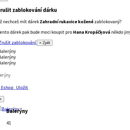
rušit zablokování dárku
ž nechceš mít dárek
Zahradní rukavice kožené
zablokovaný?
ento dárek pak bude moci koupit pro
Hana Kropáčķová
někdo jiný
rušit zablokování
× Zpět
erýny
Eshop
Uložit
×
Balerýny
41