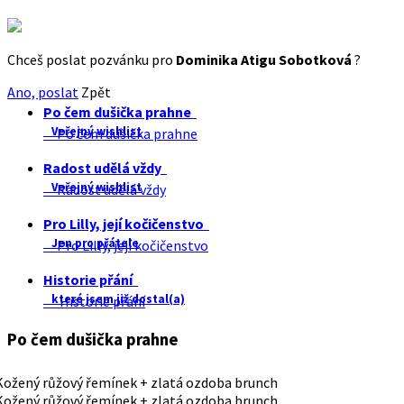
Chceš poslat pozvánku pro
Dominika Atigu Sobotková
?
Ano, poslat
Zpět
Po čem dušička prahne
Veřejný wishlist
Po čem dušička prahne
Radost udělá vždy
Veřejný wishlist
Radost udělá vždy
Pro Lilly, její kočičenstvo
Jen pro přátele
Pro Lilly, její kočičenstvo
Historie přání
které jsem již dostal(a)
Historie přání
Po čem dušička prahne