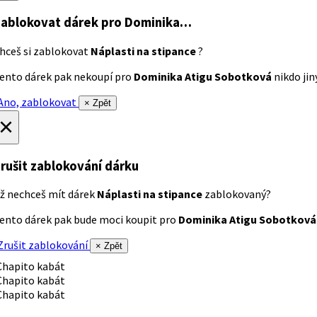
ablokovat dárek
pro Dominika…
hceš si zablokovat
Náplasti na stipance
?
ento dárek pak nekoupí pro
Dominika Atigu Sobotková
nikdo jiný
no, zablokovat
× Zpět
×
rušit zablokování dárku
ž nechceš mít dárek
Náplasti na stipance
zablokovaný?
ento dárek pak bude moci koupit pro
Dominika Atigu Sobotková
rušit zablokování
× Zpět