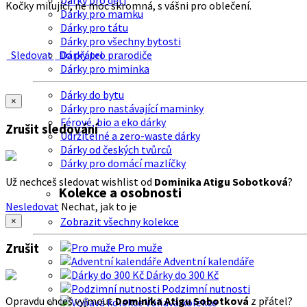
Dárky pro děti
Kočky milující, ne moc skromná, s vášni pro oblečení.
Dárky pro mamku
Dárky pro tátu
Dárky pro všechny bytosti
Sledovat
Do přátel
Dárky pro prarodiče
Dárky pro miminka
Dárky do bytu
×
Dárky pro nastávající maminky
Férové, bio a eko dárky
Zrušit sledování
Udržitelné a zero-waste dárky
Dárky od českých tvůrců
Dárky pro domácí mazlíčky
Už nechceš sledovat wishlist od
Dominika Atigu Sobotková
?
Kolekce a osobnosti
Nesledovat
Nechat, jak to je
Zobrazit všechny kolekce
×
Zrušit
Pro muže
Adventní kalendáře
Dárky do 300 Kč
Podzimní nutnosti
Opravdu chceš vyjmout
Dominika Atigu Sobotková
z přátel?
Voňavá kolekce