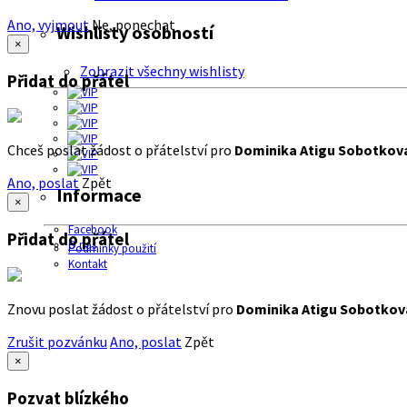
Ano, vyjmout
Ne, ponechat
Wishlisty osobností
×
Zobrazit všechny wishlisty
Přidat do přátel
Chceš poslat žádost o přátelství pro
Dominika Atigu Sobotkov
Ano, poslat
Zpět
Informace
×
Facebook
Přidat do přátel
O nás
Podmínky použití
Kontakt
Znovu poslat žádost o přátelství pro
Dominika Atigu Sobotkov
Zrušit pozvánku
Ano, poslat
Zpět
×
Pozvat blízkého