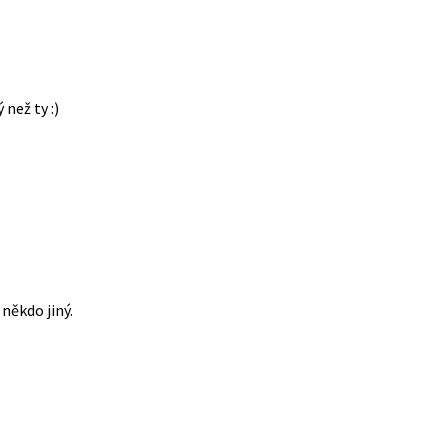
 než ty :)
někdo jiný.