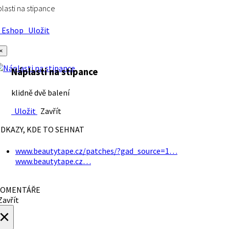
lasti na stipance
Eshop
Uložit
×
Náplasti na stipance
klidně dvě balení
Uložit
Zavřít
DKAZY, KDE TO SEHNAT
www.beautytape.cz/patches/?gad_source=1…
www.beautytape.cz…
OMENTÁŘE
avřít
×