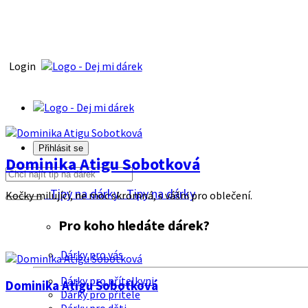
Login
Přihlásit se
Dominika Atigu Sobotková
Tipy na dárky
Tipy na dárky
Kočky milující, ne moc skromná, s vášni pro oblečení.
Pro koho hledáte dárek?
Dárky pro vás
Dárky pro přítelkyni
Dominika Atigu Sobotková
Dárky pro přítele