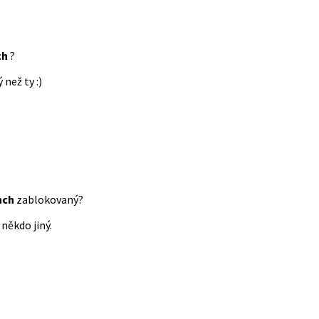
ch
?
 než ty :)
nch
zablokovaný?
někdo jiný.