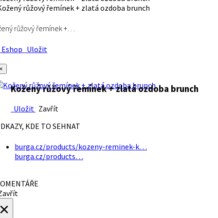
ený růžový řemínek +…
Eshop
Uložit
×
Kožený růžový řemínek + zlatá ozdoba brunch
Uložit
Zavřít
DKAZY, KDE TO SEHNAT
burga.cz/products/kozeny-reminek-k…
burga.cz/products…
OMENTÁŘE
avřít
×