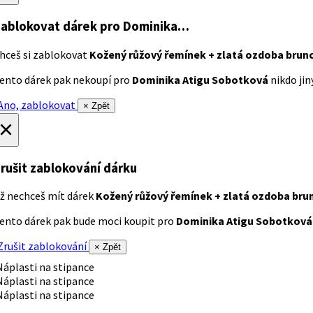
ablokovat dárek
pro Dominika…
hceš si zablokovat
Kožený růžový řemínek + zlatá ozdoba brun
ento dárek pak nekoupí pro
Dominika Atigu Sobotková
nikdo jiný
no, zablokovat
× Zpět
×
rušit zablokování dárku
ž nechceš mít dárek
Kožený růžový řemínek + zlatá ozdoba bru
ento dárek pak bude moci koupit pro
Dominika Atigu Sobotková
rušit zablokování
× Zpět