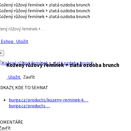
ený růžový řemínek +…
Eshop
Uložit
×
Kožený růžový řemínek + zlatá ozdoba brunch
Uložit
Zavřít
DKAZY, KDE TO SEHNAT
burga.cz/products/kozeny-reminek-k…
burga.cz/products…
OMENTÁŘE
avřít