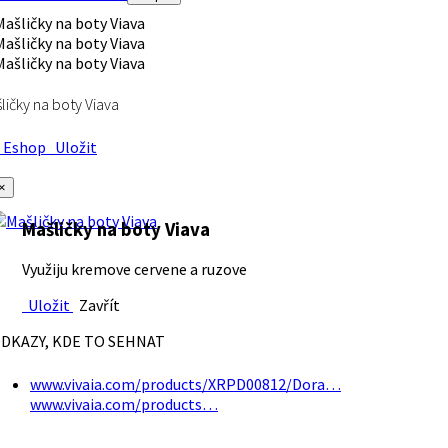
ličky na boty Viava
Eshop
Uložit
×
Mašličky na boty Viava
Využiju kremove cervene a ruzove
Uložit
Zavřít
DKAZY, KDE TO SEHNAT
www.vivaia.com/products/XRPD00812/Dora…
www.vivaia.com/products…