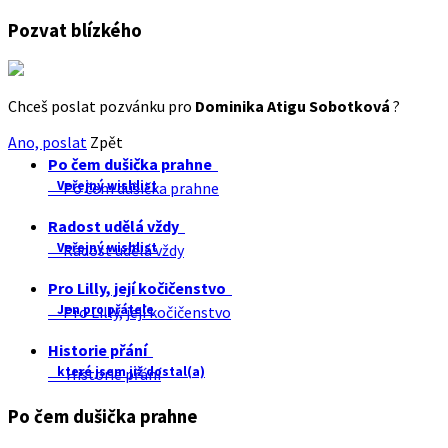
Pozvat blízkého
Chceš poslat pozvánku pro
Dominika Atigu Sobotková
?
Ano, poslat
Zpět
Po čem dušička prahne
Veřejný wishlist
Po čem dušička prahne
Radost udělá vždy
Veřejný wishlist
Radost udělá vždy
Pro Lilly, její kočičenstvo
Jen pro přátele
Pro Lilly, její kočičenstvo
Historie přání
které jsem již dostal(a)
Historie přání
Po čem dušička prahne