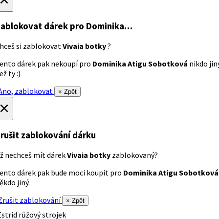
ablokovat dárek
pro Dominika…
hceš si zablokovat
Vivaia botky
?
ento dárek pak nekoupí pro
Dominika Atigu Sobotková
nikdo jin
ež ty :)
no, zablokovat
× Zpět
×
rušit zablokování dárku
ž nechceš mít dárek
Vivaia botky
zablokovaný?
ento dárek pak bude moci koupit pro
Dominika Atigu Sobotková
ěkdo jiný.
rušit zablokování
× Zpět