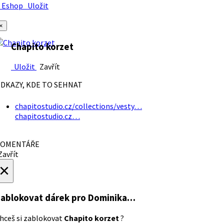
Eshop
Uložit
×
Chapito korzet
Uložit
Zavřít
DKAZY, KDE TO SEHNAT
chapitostudio.cz/collections/vesty…
chapitostudio.cz…
OMENTÁŘE
avřít
×
ablokovat dárek
pro Dominika…
hceš si zablokovat
Chapito korzet
?