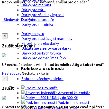
Dárky pro děti
Kočky milující, ne moc skromná, s vášni pro oblečení.
Dárky pro mamku
Dárky pro tátu
Dárky pro všechny bytosti
Sledovat
Do přátel
Dárky pro prarodiče
Dárky pro miminka
Dárky do bytu
×
Dárky pro nastávající maminky
Férové, bio a eko dárky
Zrušit sledování
Udržitelné a zero-waste dárky
Dárky od českých tvůrců
Dárky pro domácí mazlíčky
Už nechceš sledovat wishlist od
Dominika Atigu Sobotková
?
Kolekce a osobnosti
Nesledovat
Nechat, jak to je
Zobrazit všechny kolekce
×
Zrušit
Pro muže
Adventní kalendáře
Dárky do 300 Kč
Podzimní nutnosti
Opravdu chceš vyjmout
Dominika Atigu Sobotková
z přátel?
Voňavá kolekce