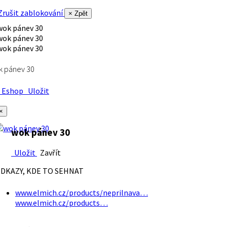
rušit zablokování
× Zpět
k pánev 30
Eshop
Uložit
×
wok pánev 30
Uložit
Zavřít
DKAZY, KDE TO SEHNAT
www.elmich.cz/products/neprilnava…
www.elmich.cz/products…