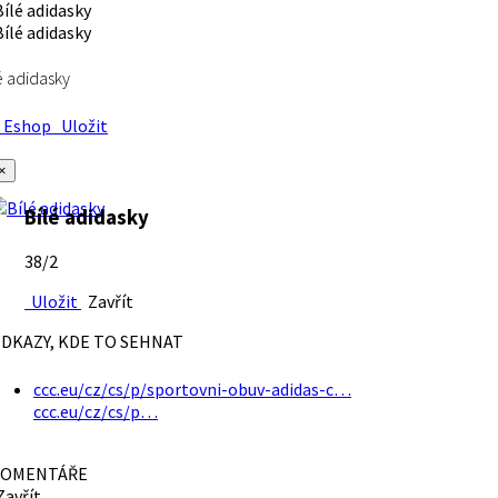
é adidasky
Eshop
Uložit
×
Bílé adidasky
38/2
Uložit
Zavřít
DKAZY, KDE TO SEHNAT
ccc.eu/cz/cs/p/sportovni-obuv-adidas-c…
ccc.eu/cz/cs/p…
OMENTÁŘE
avřít