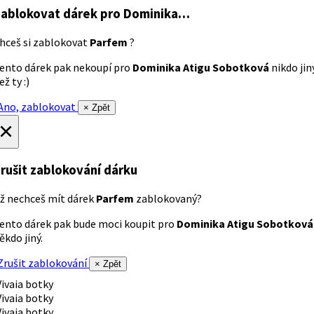
ablokovat dárek
pro Dominika…
hceš si zablokovat
Parfem
?
ento dárek pak nekoupí pro
Dominika Atigu Sobotková
nikdo jin
ež ty :)
no, zablokovat
× Zpět
×
rušit zablokování dárku
ž nechceš mít dárek
Parfem
zablokovaný?
ento dárek pak bude moci koupit pro
Dominika Atigu Sobotková
ěkdo jiný.
rušit zablokování
× Zpět