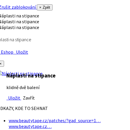
rušit zablokování
× Zpět
lasti na stipance
Eshop
Uložit
×
Náplasti na stipance
klidně dvě balení
Uložit
Zavřít
DKAZY, KDE TO SEHNAT
www.beautytape.cz/patches/?gad_source=1…
www.beautytape.cz…