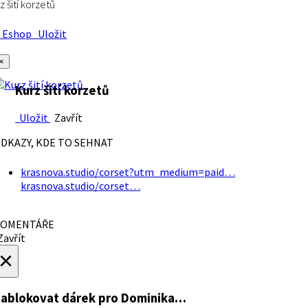
z šití korzetů
Eshop
Uložit
×
Kurz šití korzetů
Uložit
Zavřít
DKAZY, KDE TO SEHNAT
krasnova.studio/corset?utm_medium=paid…
krasnova.studio/corset…
OMENTÁŘE
avřít
×
ablokovat dárek
pro Dominika…