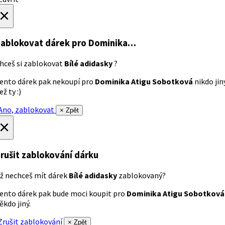
×
ablokovat dárek
pro Dominika…
hceš si zablokovat
Bílé adidasky
?
ento dárek pak nekoupí pro
Dominika Atigu Sobotková
nikdo jin
ež ty :)
no, zablokovat
× Zpět
×
rušit zablokování dárku
ž nechceš mít dárek
Bílé adidasky
zablokovaný?
ento dárek pak bude moci koupit pro
Dominika Atigu Sobotková
ěkdo jiný.
rušit zablokování
× Zpět