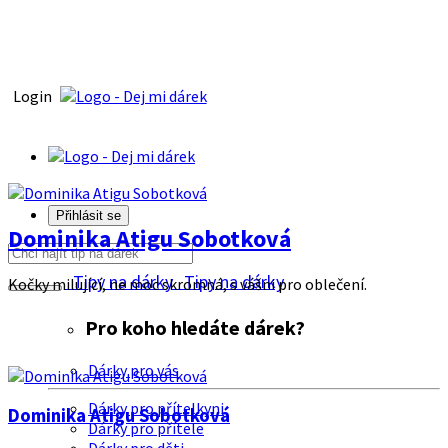
Login
Přihlásit se
Dominika Atigu Sobotková
Tipy na dárky
Tipy na dárky
Kočky milující, ne moc skromná, s vášni pro oblečení.
Pro koho hledáte dárek?
Dárky pro vás
Dárky pro přítelkyni
Dominika Atigu Sobotková
Dárky pro přítele