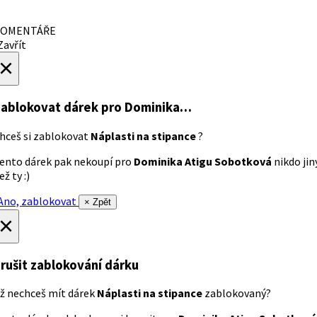
OMENTÁŘE
avřít
×
ablokovat dárek
pro Dominika…
hceš si zablokovat
Náplasti na stipance
?
ento dárek pak nekoupí pro
Dominika Atigu Sobotková
nikdo jin
ež ty :)
no, zablokovat
× Zpět
×
rušit zablokování dárku
ž nechceš mít dárek
Náplasti na stipance
zablokovaný?