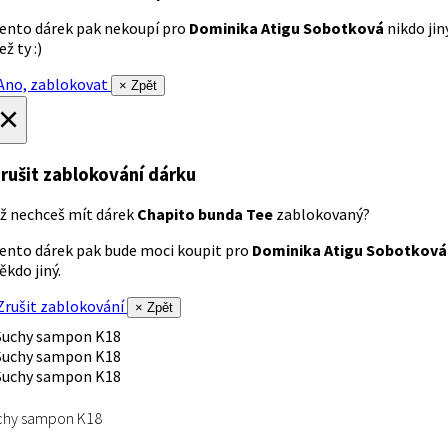
ento dárek pak nekoupí pro
Dominika Atigu Sobotková
nikdo jin
ež ty :)
no, zablokovat
× Zpět
×
rušit zablokování dárku
ž nechceš mít dárek
Chapito bunda Tee
zablokovaný?
ento dárek pak bude moci koupit pro
Dominika Atigu Sobotková
ěkdo jiný.
rušit zablokování
× Zpět
chy sampon K18