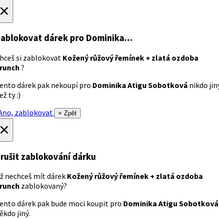
×
ablokovat dárek
pro Dominika…
hceš si zablokovat
Kožený růžový řemínek + zlatá ozdoba
runch
?
ento dárek pak nekoupí pro
Dominika Atigu Sobotková
nikdo jin
ež ty :)
no, zablokovat
× Zpět
×
rušit zablokování dárku
ž nechceš mít dárek
Kožený růžový řemínek + zlatá ozdoba
runch
zablokovaný?
ento dárek pak bude moci koupit pro
Dominika Atigu Sobotková
ěkdo jiný.