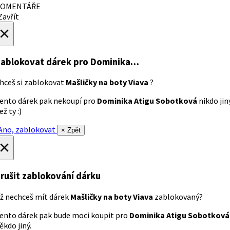
OMENTÁŘE
avřít
×
ablokovat dárek
pro Dominika…
hceš si zablokovat
Mašličky na boty Viava
?
ento dárek pak nekoupí pro
Dominika Atigu Sobotková
nikdo jin
ež ty :)
no, zablokovat
× Zpět
×
rušit zablokování dárku
ž nechceš mít dárek
Mašličky na boty Viava
zablokovaný?
ento dárek pak bude moci koupit pro
Dominika Atigu Sobotková
ěkdo jiný.