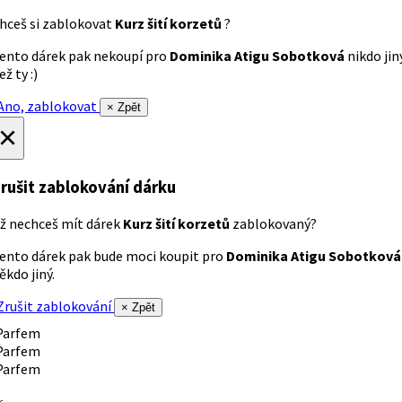
hceš si zablokovat
Kurz šití korzetů
?
ento dárek pak nekoupí pro
Dominika Atigu Sobotková
nikdo jin
ež ty :)
no, zablokovat
× Zpět
×
rušit zablokování dárku
ž nechceš mít dárek
Kurz šití korzetů
zablokovaný?
ento dárek pak bude moci koupit pro
Dominika Atigu Sobotková
ěkdo jiný.
rušit zablokování
× Zpět