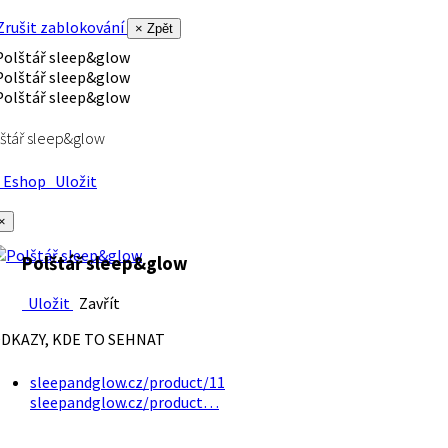
rušit zablokování
× Zpět
štář sleep&glow
Eshop
Uložit
×
Polštář sleep&glow
Uložit
Zavřít
DKAZY, KDE TO SEHNAT
sleepandglow.cz/product/11
sleepandglow.cz/product…