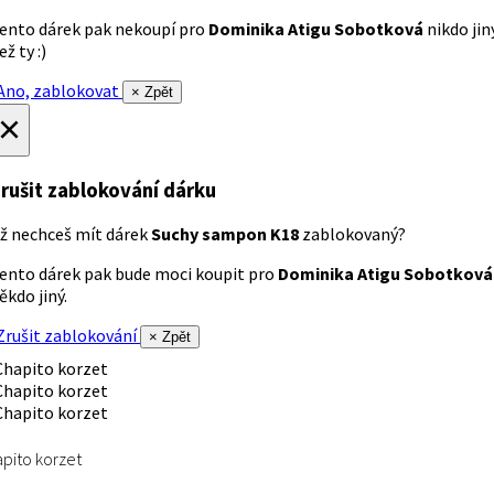
ento dárek pak nekoupí pro
Dominika Atigu Sobotková
nikdo jin
ež ty :)
no, zablokovat
× Zpět
×
rušit zablokování dárku
ž nechceš mít dárek
Suchy sampon K18
zablokovaný?
ento dárek pak bude moci koupit pro
Dominika Atigu Sobotková
ěkdo jiný.
rušit zablokování
× Zpět
pito korzet