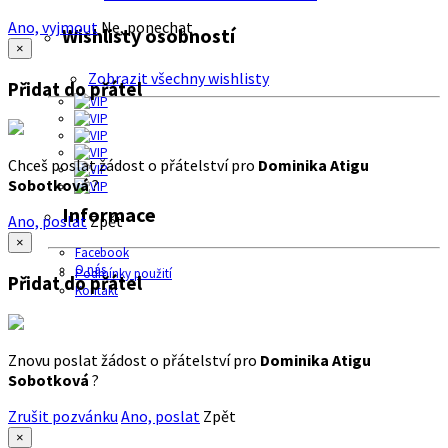
Ano, vyjmout
Ne, ponechat
Wishlisty osobností
×
Zobrazit všechny wishlisty
Přidat do přátel
Chceš poslat žádost o přátelství pro
Dominika Atigu
Sobotková
?
Informace
Ano, poslat
Zpět
×
Facebook
O nás
Podmínky použití
Přidat do přátel
Kontakt
Znovu poslat žádost o přátelství pro
Dominika Atigu
Sobotková
?
Zrušit pozvánku
Ano, poslat
Zpět
×