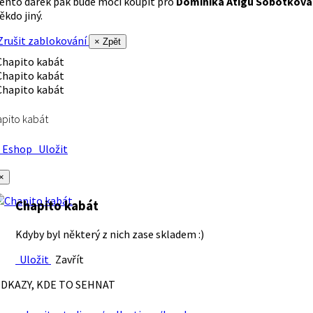
ento dárek pak bude moci koupit pro
Dominika Atigu Sobotková
ěkdo jiný.
rušit zablokování
× Zpět
pito kabát
Eshop
Uložit
×
Chapito kabát
Kdyby byl některý z nich zase skladem :)
Uložit
Zavřít
DKAZY, KDE TO SEHNAT