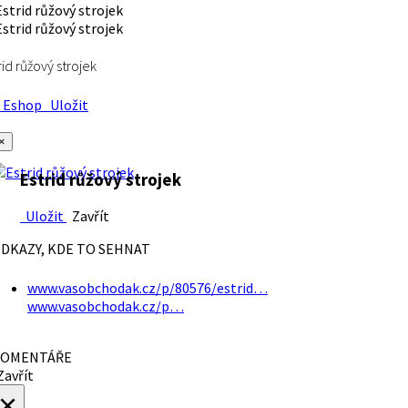
rid růžový strojek
Eshop
Uložit
×
Estrid růžový strojek
Uložit
Zavřít
DKAZY, KDE TO SEHNAT
www.vasobchodak.cz/p/80576/estrid…
www.vasobchodak.cz/p…
OMENTÁŘE
avřít
×