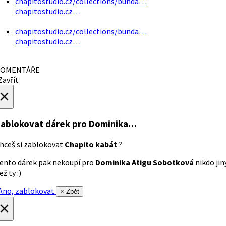
chapitostudio.cz/collections/bunda…
chapitostudio.cz…
chapitostudio.cz/collections/bunda…
chapitostudio.cz…
OMENTÁŘE
avřít
×
ablokovat dárek
pro Dominika…
hceš si zablokovat
Chapito kabát
?
ento dárek pak nekoupí pro
Dominika Atigu Sobotková
nikdo jin
ež ty :)
no, zablokovat
× Zpět
×