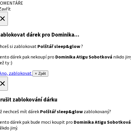
OMENTÁŘE
avřít
×
ablokovat dárek
pro Dominika…
hceš si zablokovat
Polštář sleep&glow
?
ento dárek pak nekoupí pro
Dominika Atigu Sobotková
nikdo jin
ež ty :)
no, zablokovat
× Zpět
×
rušit zablokování dárku
ž nechceš mít dárek
Polštář sleep&glow
zablokovaný?
ento dárek pak bude moci koupit pro
Dominika Atigu Sobotková
ěkdo jiný.