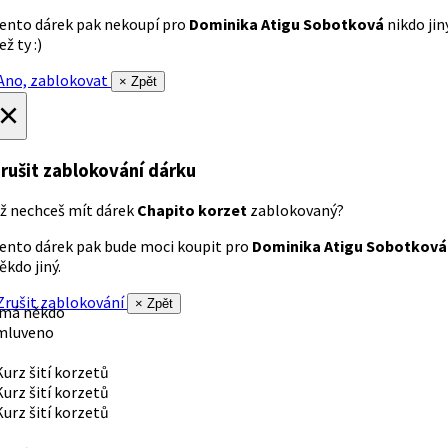
ento dárek pak nekoupí pro
Dominika Atigu Sobotková
nikdo jin
ež ty :)
no, zablokovat
× Zpět
×
rušit zablokování dárku
ž nechceš mít dárek
Chapito korzet
zablokovaný?
ento dárek pak bude moci koupit pro
Dominika Atigu Sobotková
ěkdo jiný.
rušit zablokování
× Zpět
 má někdo
mluveno