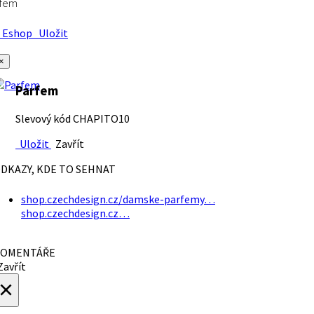
rfem
Eshop
Uložit
×
Parfem
Slevový kód CHAPITO10
Uložit
Zavřít
DKAZY, KDE TO SEHNAT
shop.czechdesign.cz/damske-parfemy…
shop.czechdesign.cz…
OMENTÁŘE
avřít
×