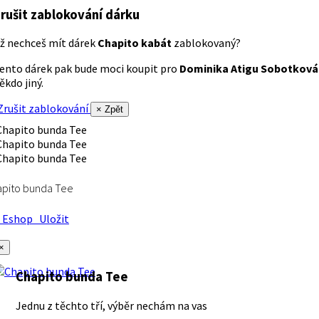
rušit zablokování dárku
ž nechceš mít dárek
Chapito kabát
zablokovaný?
ento dárek pak bude moci koupit pro
Dominika Atigu Sobotková
ěkdo jiný.
rušit zablokování
× Zpět
apito bunda Tee
Eshop
Uložit
×
Chapito bunda Tee
Jednu z těchto tří, výběr nechám na vas