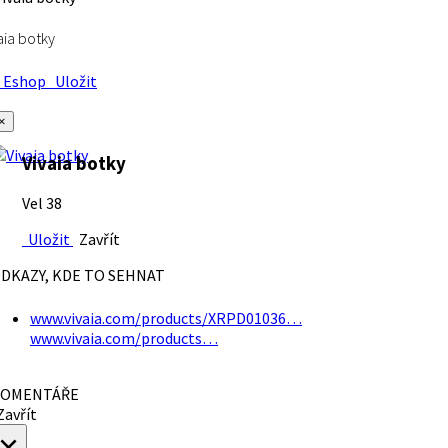
aia botky
Eshop
Uložit
×
Vivaia botky
Vel 38
Uložit
Zavřít
DKAZY, KDE TO SEHNAT
www.vivaia.com/products/XRPD01036…
www.vivaia.com/products…
OMENTÁŘE
avřít
×