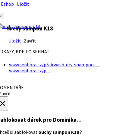
Eshop
Uložit
×
Suchy sampon K18
Uložit
Zavřít
DKAZY, KDE TO SEHNAT
www.sephora.cz/p/airwash-dry-shampoo-…
www.sephora.cz/p…
OMENTÁŘE
avřít
×
ablokovat dárek
pro Dominika…
hceš si zablokovat
Suchy sampon K18
?