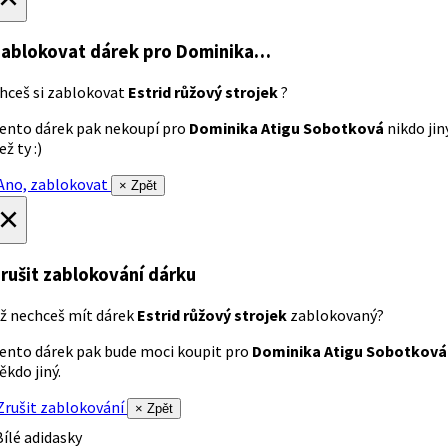
ablokovat dárek
pro Dominika…
hceš si zablokovat
Estrid růžový strojek
?
ento dárek pak nekoupí pro
Dominika Atigu Sobotková
nikdo jin
ež ty :)
no, zablokovat
× Zpět
×
rušit zablokování dárku
ž nechceš mít dárek
Estrid růžový strojek
zablokovaný?
ento dárek pak bude moci koupit pro
Dominika Atigu Sobotková
ěkdo jiný.
rušit zablokování
× Zpět