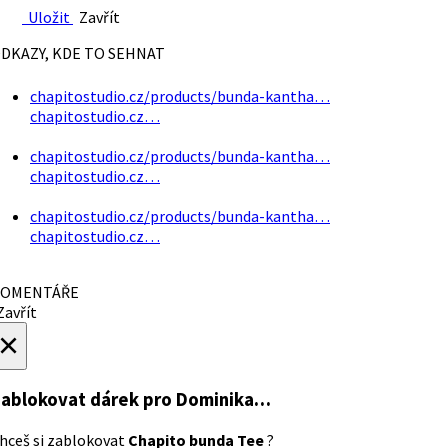
Uložit
Zavřít
DKAZY, KDE TO SEHNAT
chapitostudio.cz/products/bunda-kantha…
chapitostudio.cz…
chapitostudio.cz/products/bunda-kantha…
chapitostudio.cz…
chapitostudio.cz/products/bunda-kantha…
chapitostudio.cz…
OMENTÁŘE
avřít
×
ablokovat dárek
pro Dominika…
hceš si zablokovat
Chapito bunda Tee
?