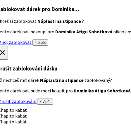
ablokovat dárek
pro Dominika…
hceš si zablokovat
Náplasti na stipance
?
ento dárek pak nekoupí pro
Dominika Atigu Sobotková
nikdo jiný
no, zablokovat
× Zpět
×
rušit zablokování dárku
ž nechceš mít dárek
Náplasti na stipance
zablokovaný?
ento dárek pak bude moci koupit pro
Dominika Atigu Sobotková
rušit zablokování
× Zpět