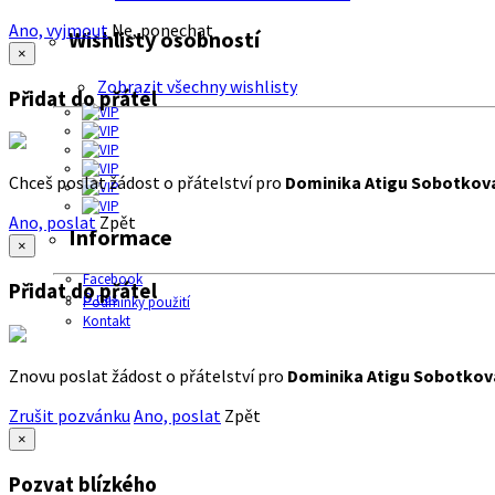
Ano, vyjmout
Ne, ponechat
Wishlisty osobností
×
Zobrazit všechny wishlisty
Přidat do přátel
Chceš poslat žádost o přátelství pro
Dominika Atigu Sobotkov
Ano, poslat
Zpět
Informace
×
Facebook
Přidat do přátel
O nás
Podmínky použití
Kontakt
Znovu poslat žádost o přátelství pro
Dominika Atigu Sobotkov
Zrušit pozvánku
Ano, poslat
Zpět
×
Pozvat blízkého