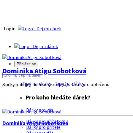
Login
Přihlásit se
Dominika Atigu Sobotková
Tipy na dárky
Tipy na dárky
Kočky milující, ne moc skromná, s vášni pro oblečení.
Pro koho hledáte dárek?
Dárky pro vás
Dárky pro přítelkyni
Dominika Atigu Sobotková
Dárky pro přítele