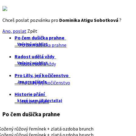
Chceš poslat pozvánku pro
Dominika Atigu Sobotková
?
Ano, poslat
Zpět
Po čem dušička prahne
Veřejný wishlist
Po čem dušička prahne
Radost udělá vždy
Veřejný wishlist
Radost udělá vždy
Pro Lilly, její kočičenstvo
Jen pro přátele
Pro Lilly, její kočičenstvo
Historie přání
které jsem již dostal(a)
Historie přání
Po čem dušička prahne