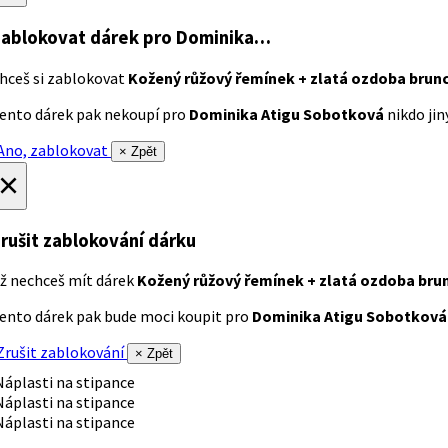
ablokovat dárek
pro Dominika…
hceš si zablokovat
Kožený růžový řemínek + zlatá ozdoba brun
ento dárek pak nekoupí pro
Dominika Atigu Sobotková
nikdo jiný
no, zablokovat
× Zpět
×
rušit zablokování dárku
ž nechceš mít dárek
Kožený růžový řemínek + zlatá ozdoba bru
ento dárek pak bude moci koupit pro
Dominika Atigu Sobotková
rušit zablokování
× Zpět