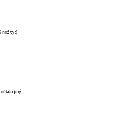
 než ty :)
někdo jiný.