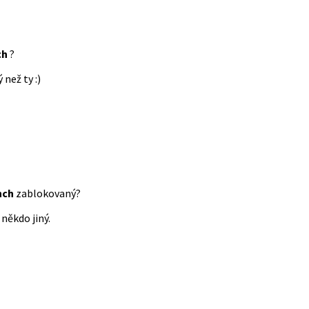
ch
?
 než ty :)
nch
zablokovaný?
někdo jiný.