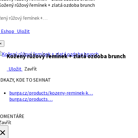
ený růžový řemínek +…
Eshop
Uložit
×
Kožený růžový řemínek + zlatá ozdoba brunch
Uložit
Zavřít
DKAZY, KDE TO SEHNAT
burga.cz/products/kozeny-reminek-k…
burga.cz/products…
OMENTÁŘE
avřít
×