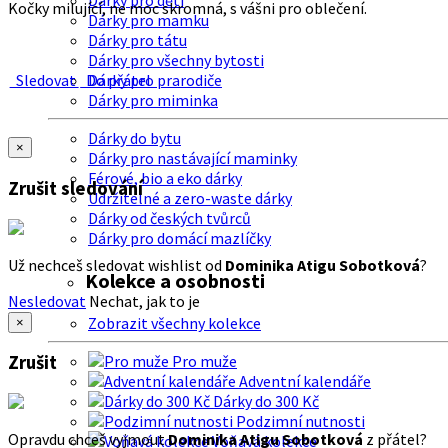
Dárky pro děti
Kočky milující, ne moc skromná, s vášni pro oblečení.
Dárky pro mamku
Dárky pro tátu
Dárky pro všechny bytosti
Sledovat
Do přátel
Dárky pro prarodiče
Dárky pro miminka
Dárky do bytu
×
Dárky pro nastávající maminky
Férové, bio a eko dárky
Zrušit sledování
Udržitelné a zero-waste dárky
Dárky od českých tvůrců
Dárky pro domácí mazlíčky
Už nechceš sledovat wishlist od
Dominika Atigu Sobotková
?
Kolekce a osobnosti
Nesledovat
Nechat, jak to je
Zobrazit všechny kolekce
×
Zrušit
Pro muže
Adventní kalendáře
Dárky do 300 Kč
Podzimní nutnosti
Opravdu chceš vyjmout
Dominika Atigu Sobotková
z přátel?
Voňavá kolekce