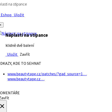
lasti na stipance
Eshop
Uložit
×
Náplasti na stipance
klidně dvě balení
Uložit
Zavřít
DKAZY, KDE TO SEHNAT
www.beautytape.cz/patches/?gad_source=1…
www.beautytape.cz…
OMENTÁŘE
avřít
×