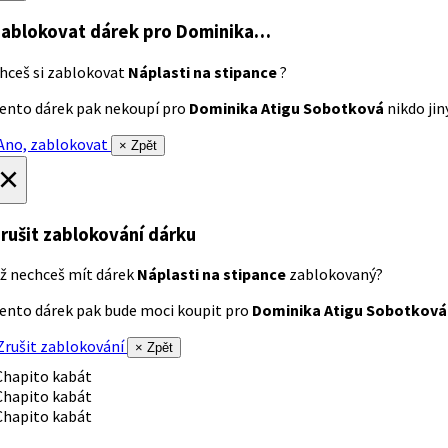
ablokovat dárek
pro Dominika…
hceš si zablokovat
Náplasti na stipance
?
ento dárek pak nekoupí pro
Dominika Atigu Sobotková
nikdo jiný
no, zablokovat
× Zpět
×
rušit zablokování dárku
ž nechceš mít dárek
Náplasti na stipance
zablokovaný?
ento dárek pak bude moci koupit pro
Dominika Atigu Sobotková
rušit zablokování
× Zpět