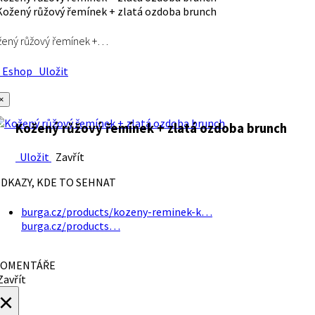
ený růžový řemínek +…
Eshop
Uložit
×
Kožený růžový řemínek + zlatá ozdoba brunch
Uložit
Zavřít
DKAZY, KDE TO SEHNAT
burga.cz/products/kozeny-reminek-k…
burga.cz/products…
OMENTÁŘE
avřít
×