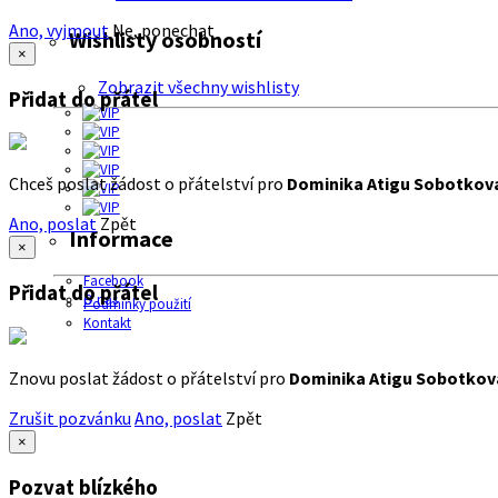
Ano, vyjmout
Ne, ponechat
Wishlisty osobností
×
Zobrazit všechny wishlisty
Přidat do přátel
Chceš poslat žádost o přátelství pro
Dominika Atigu Sobotkov
Ano, poslat
Zpět
Informace
×
Facebook
Přidat do přátel
O nás
Podmínky použití
Kontakt
Znovu poslat žádost o přátelství pro
Dominika Atigu Sobotkov
Zrušit pozvánku
Ano, poslat
Zpět
×
Pozvat blízkého