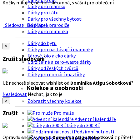
Dárky pro děti
Kočky milující, ne moc skromná, s vášni pro oblečení.
Dárky pro mamku
Dárky pro tátu
Dárky pro všechny bytosti
Sledovat
Do přátel
Dárky pro prarodiče
Dárky pro miminka
Dárky do bytu
×
Dárky pro nastávající maminky
Férové, bio a eko dárky
Zrušit sledování
Udržitelné a zero-waste dárky
Dárky od českých tvůrců
Dárky pro domácí mazlíčky
Už nechceš sledovat wishlist od
Dominika Atigu Sobotková
?
Kolekce a osobnosti
Nesledovat
Nechat, jak to je
Zobrazit všechny kolekce
×
Zrušit
Pro muže
Adventní kalendáře
Dárky do 300 Kč
Podzimní nutnosti
Opravdu chceš vyjmout
Dominika Atigu Sobotková
z přátel?
Voňavá kolekce