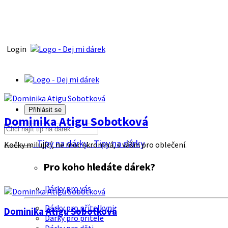
Login
Přihlásit se
Dominika Atigu Sobotková
Tipy na dárky
Tipy na dárky
Kočky milující, ne moc skromná, s vášni pro oblečení.
Pro koho hledáte dárek?
Dárky pro vás
Dárky pro přítelkyni
Dominika Atigu Sobotková
Dárky pro přítele