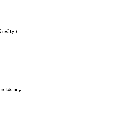
 než ty :)
někdo jiný.