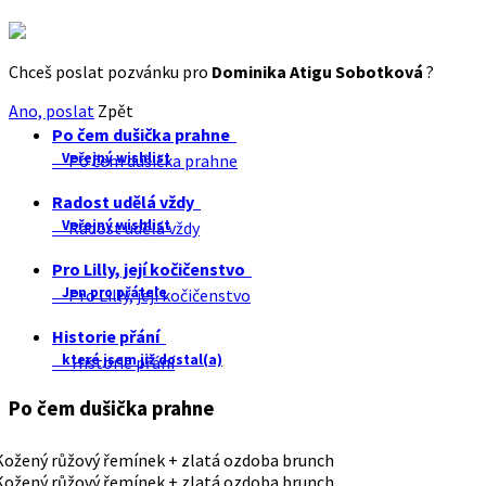
Chceš poslat pozvánku pro
Dominika Atigu Sobotková
?
Ano, poslat
Zpět
Po čem dušička prahne
Veřejný wishlist
Po čem dušička prahne
Radost udělá vždy
Veřejný wishlist
Radost udělá vždy
Pro Lilly, její kočičenstvo
Jen pro přátele
Pro Lilly, její kočičenstvo
Historie přání
které jsem již dostal(a)
Historie přání
Po čem dušička prahne