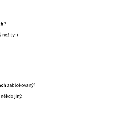
ch
?
 než ty :)
nch
zablokovaný?
někdo jiný.