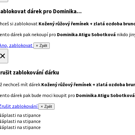
ablokovat dárek
pro Dominika…
hceš si zablokovat
Kožený růžový řemínek + zlatá ozdoba brun
ento dárek pak nekoupí pro
Dominika Atigu Sobotková
nikdo jiný
no, zablokovat
× Zpět
×
rušit zablokování dárku
ž nechceš mít dárek
Kožený růžový řemínek + zlatá ozdoba bru
ento dárek pak bude moci koupit pro
Dominika Atigu Sobotková
rušit zablokování
× Zpět