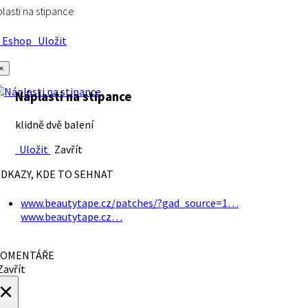
lasti na stipance
Eshop
Uložit
×
Náplasti na stipance
klidně dvě balení
Uložit
Zavřít
DKAZY, KDE TO SEHNAT
www.beautytape.cz/patches/?gad_source=1…
www.beautytape.cz…
OMENTÁŘE
avřít
×