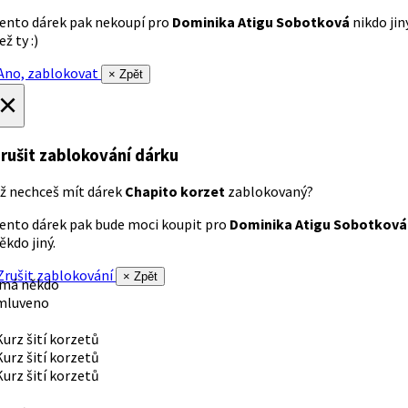
ento dárek pak nekoupí pro
Dominika Atigu Sobotková
nikdo jin
ež ty :)
no, zablokovat
× Zpět
×
rušit zablokování dárku
ž nechceš mít dárek
Chapito korzet
zablokovaný?
ento dárek pak bude moci koupit pro
Dominika Atigu Sobotková
ěkdo jiný.
rušit zablokování
× Zpět
 má někdo
mluveno