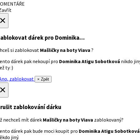
OMENTÁŘE
avřít
×
ablokovat dárek
pro Dominika…
hceš si zablokovat
Mašličky na boty Viava
?
ento dárek pak nekoupí pro
Dominika Atigu Sobotková
nikdo jin
ež ty :)
no, zablokovat
× Zpět
×
rušit zablokování dárku
ž nechceš mít dárek
Mašličky na boty Viava
zablokovaný?
ento dárek pak bude moci koupit pro
Dominika Atigu Sobotková
ěkdo jiný.