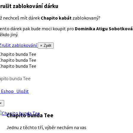
rušit zablokování dárku
ž nechceš mít dárek
Chapito kabát
zablokovaný?
ento dárek pak bude moci koupit pro
Dominika Atigu Sobotková
ěkdo jiný.
rušit zablokování
× Zpět
apito bunda Tee
Eshop
Uložit
×
Chapito bunda Tee
Jednu z těchto tří, výběr nechám na vas