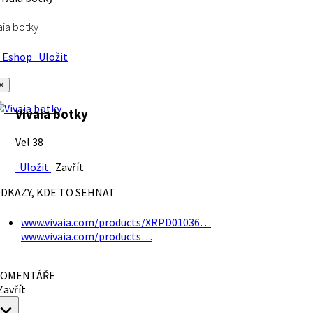
aia botky
Eshop
Uložit
×
Vivaia botky
Vel 38
Uložit
Zavřít
DKAZY, KDE TO SEHNAT
www.vivaia.com/products/XRPD01036…
www.vivaia.com/products…
OMENTÁŘE
avřít
×