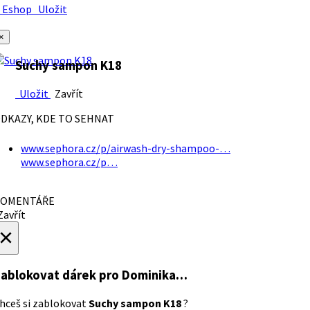
Eshop
Uložit
×
Suchy sampon K18
Uložit
Zavřít
DKAZY, KDE TO SEHNAT
www.sephora.cz/p/airwash-dry-shampoo-…
www.sephora.cz/p…
OMENTÁŘE
avřít
×
ablokovat dárek
pro Dominika…
hceš si zablokovat
Suchy sampon K18
?