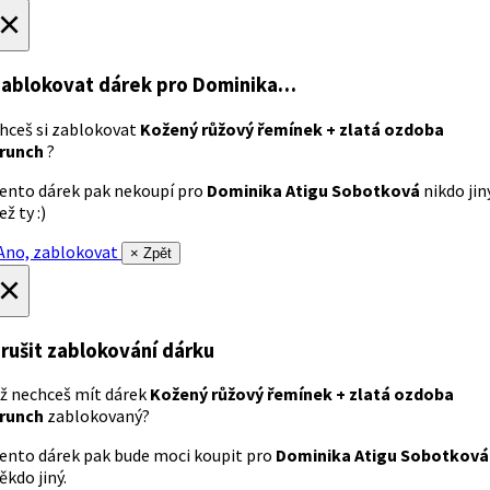
×
ablokovat dárek
pro Dominika…
hceš si zablokovat
Kožený růžový řemínek + zlatá ozdoba
runch
?
ento dárek pak nekoupí pro
Dominika Atigu Sobotková
nikdo jin
ež ty :)
no, zablokovat
× Zpět
×
rušit zablokování dárku
ž nechceš mít dárek
Kožený růžový řemínek + zlatá ozdoba
runch
zablokovaný?
ento dárek pak bude moci koupit pro
Dominika Atigu Sobotková
ěkdo jiný.