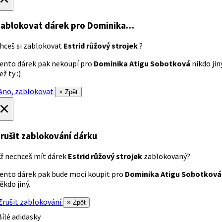
ablokovat dárek
pro Dominika…
hceš si zablokovat
Estrid růžový strojek
?
ento dárek pak nekoupí pro
Dominika Atigu Sobotková
nikdo jin
ež ty :)
no, zablokovat
× Zpět
×
rušit zablokování dárku
ž nechceš mít dárek
Estrid růžový strojek
zablokovaný?
ento dárek pak bude moci koupit pro
Dominika Atigu Sobotková
ěkdo jiný.
rušit zablokování
× Zpět