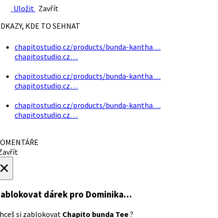
Uložit
Zavřít
DKAZY, KDE TO SEHNAT
chapitostudio.cz/products/bunda-kantha…
chapitostudio.cz…
chapitostudio.cz/products/bunda-kantha…
chapitostudio.cz…
chapitostudio.cz/products/bunda-kantha…
chapitostudio.cz…
OMENTÁŘE
avřít
×
ablokovat dárek
pro Dominika…
hceš si zablokovat
Chapito bunda Tee
?