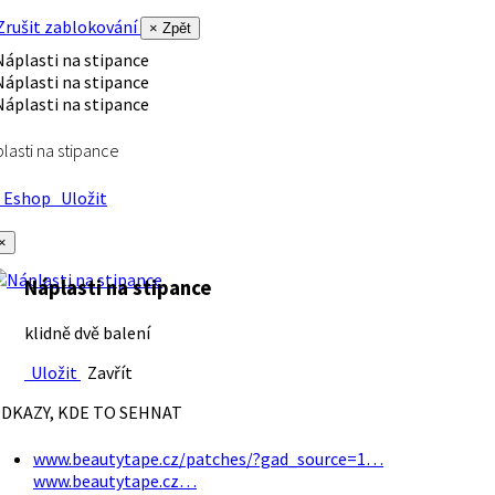
rušit zablokování
× Zpět
lasti na stipance
Eshop
Uložit
×
Náplasti na stipance
klidně dvě balení
Uložit
Zavřít
DKAZY, KDE TO SEHNAT
www.beautytape.cz/patches/?gad_source=1…
www.beautytape.cz…