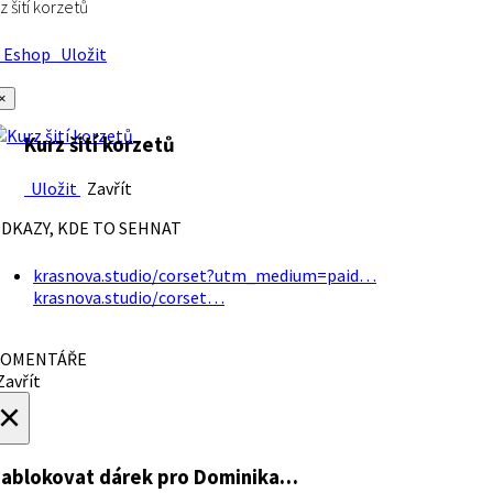
z šití korzetů
Eshop
Uložit
×
Kurz šití korzetů
Uložit
Zavřít
DKAZY, KDE TO SEHNAT
krasnova.studio/corset?utm_medium=paid…
krasnova.studio/corset…
OMENTÁŘE
avřít
×
ablokovat dárek
pro Dominika…