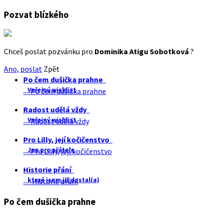
Pozvat blízkého
Chceš poslat pozvánku pro
Dominika Atigu Sobotková
?
Ano, poslat
Zpět
Po čem dušička prahne
Veřejný wishlist
Po čem dušička prahne
Radost udělá vždy
Veřejný wishlist
Radost udělá vždy
Pro Lilly, její kočičenstvo
Jen pro přátele
Pro Lilly, její kočičenstvo
Historie přání
které jsem již dostal(a)
Historie přání
Po čem dušička prahne