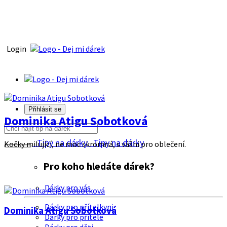
Login
Přihlásit se
Dominika Atigu Sobotková
Tipy na dárky
Tipy na dárky
Kočky milující, ne moc skromná, s vášni pro oblečení.
Pro koho hledáte dárek?
Dárky pro vás
Dárky pro přítelkyni
Dominika Atigu Sobotková
Dárky pro přítele