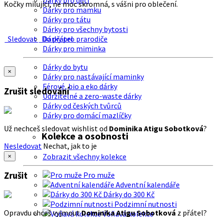
Dárky pro děti
Kočky milující, ne moc skromná, s vášni pro oblečení.
Dárky pro mamku
Dárky pro tátu
Dárky pro všechny bytosti
Sledovat
Do přátel
Dárky pro prarodiče
Dárky pro miminka
Dárky do bytu
×
Dárky pro nastávající maminky
Férové, bio a eko dárky
Zrušit sledování
Udržitelné a zero-waste dárky
Dárky od českých tvůrců
Dárky pro domácí mazlíčky
Už nechceš sledovat wishlist od
Dominika Atigu Sobotková
?
Kolekce a osobnosti
Nesledovat
Nechat, jak to je
Zobrazit všechny kolekce
×
Zrušit
Pro muže
Adventní kalendáře
Dárky do 300 Kč
Podzimní nutnosti
Opravdu chceš vyjmout
Dominika Atigu Sobotková
z přátel?
Voňavá kolekce