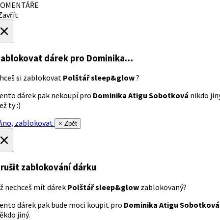
OMENTÁŘE
avřít
×
ablokovat dárek
pro Dominika…
hceš si zablokovat
Polštář sleep&glow
?
ento dárek pak nekoupí pro
Dominika Atigu Sobotková
nikdo jin
ež ty :)
no, zablokovat
× Zpět
×
rušit zablokování dárku
ž nechceš mít dárek
Polštář sleep&glow
zablokovaný?
ento dárek pak bude moci koupit pro
Dominika Atigu Sobotková
ěkdo jiný.