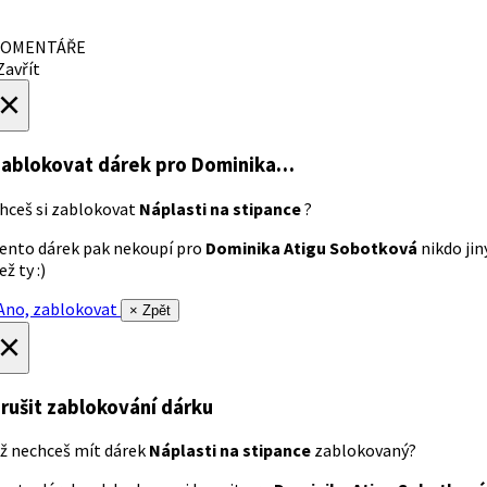
OMENTÁŘE
avřít
×
ablokovat dárek
pro Dominika…
hceš si zablokovat
Náplasti na stipance
?
ento dárek pak nekoupí pro
Dominika Atigu Sobotková
nikdo jin
ež ty :)
no, zablokovat
× Zpět
×
rušit zablokování dárku
ž nechceš mít dárek
Náplasti na stipance
zablokovaný?