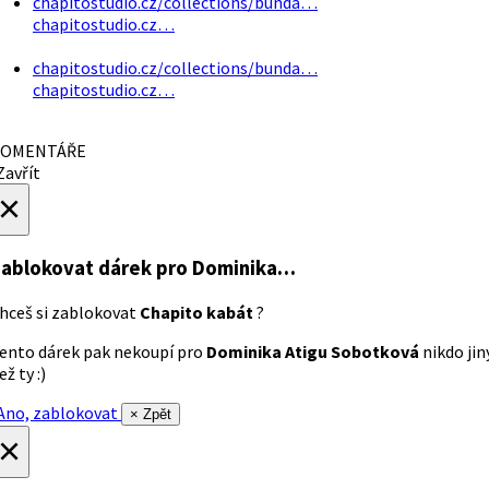
chapitostudio.cz/collections/bunda…
chapitostudio.cz…
chapitostudio.cz/collections/bunda…
chapitostudio.cz…
OMENTÁŘE
avřít
×
ablokovat dárek
pro Dominika…
hceš si zablokovat
Chapito kabát
?
ento dárek pak nekoupí pro
Dominika Atigu Sobotková
nikdo jin
ež ty :)
no, zablokovat
× Zpět
×