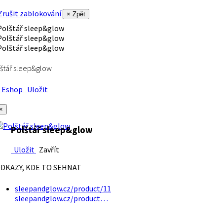
rušit zablokování
× Zpět
štář sleep&glow
Eshop
Uložit
×
Polštář sleep&glow
Uložit
Zavřít
DKAZY, KDE TO SEHNAT
sleepandglow.cz/product/11
sleepandglow.cz/product…