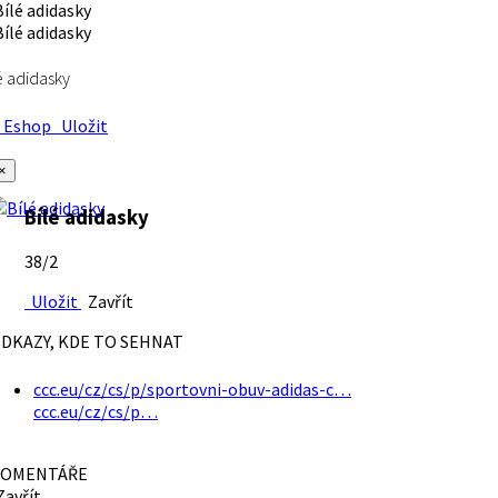
é adidasky
Eshop
Uložit
×
Bílé adidasky
38/2
Uložit
Zavřít
DKAZY, KDE TO SEHNAT
ccc.eu/cz/cs/p/sportovni-obuv-adidas-c…
ccc.eu/cz/cs/p…
OMENTÁŘE
avřít