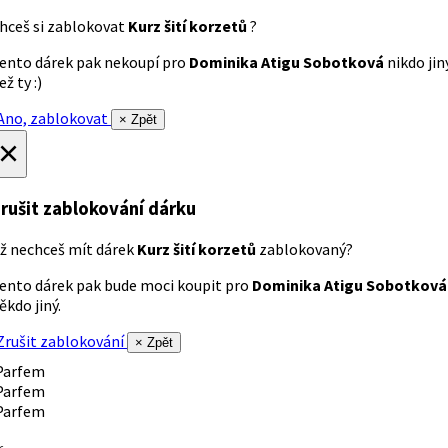
hceš si zablokovat
Kurz šití korzetů
?
ento dárek pak nekoupí pro
Dominika Atigu Sobotková
nikdo jin
ež ty :)
no, zablokovat
× Zpět
×
rušit zablokování dárku
ž nechceš mít dárek
Kurz šití korzetů
zablokovaný?
ento dárek pak bude moci koupit pro
Dominika Atigu Sobotková
ěkdo jiný.
rušit zablokování
× Zpět