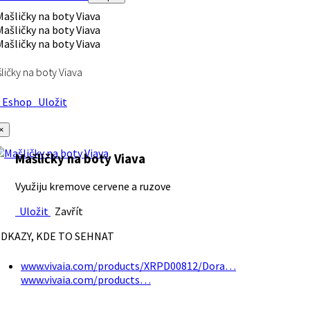
ličky na boty Viava
Eshop
Uložit
×
Mašličky na boty Viava
Využiju kremove cervene a ruzove
Uložit
Zavřít
DKAZY, KDE TO SEHNAT
www.vivaia.com/products/XRPD00812/Dora…
www.vivaia.com/products…