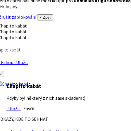
ento dárek pak bude moci koupit pro
Dominika Atigu Sobotková
ěkdo jiný.
rušit zablokování
× Zpět
pito kabát
Eshop
Uložit
×
Chapito kabát
Kdyby byl některý z nich zase skladem :)
Uložit
Zavřít
DKAZY, KDE TO SEHNAT