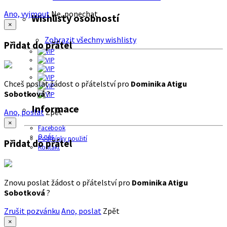
Ano, vyjmout
Ne, ponechat
Wishlisty osobností
×
Zobrazit všechny wishlisty
Přidat do přátel
Chceš poslat žádost o přátelství pro
Dominika Atigu
Sobotková
?
Informace
Ano, poslat
Zpět
×
Facebook
O nás
Podmínky použití
Přidat do přátel
Kontakt
Znovu poslat žádost o přátelství pro
Dominika Atigu
Sobotková
?
Zrušit pozvánku
Ano, poslat
Zpět
×