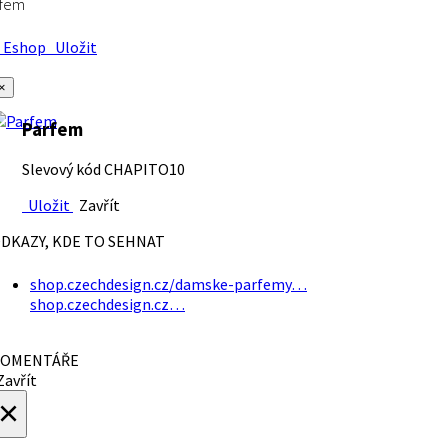
rfem
Eshop
Uložit
×
Parfem
Slevový kód CHAPITO10
Uložit
Zavřít
DKAZY, KDE TO SEHNAT
shop.czechdesign.cz/damske-parfemy…
shop.czechdesign.cz…
OMENTÁŘE
avřít
×