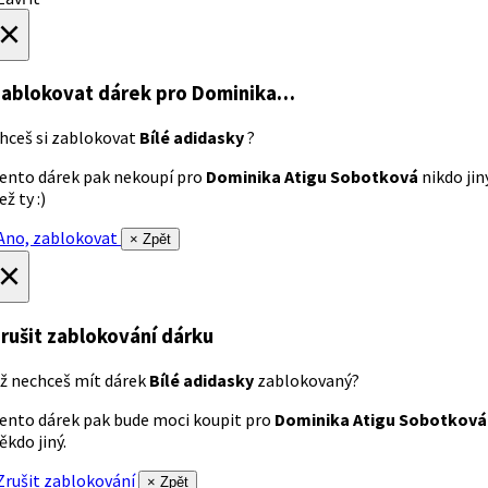
×
ablokovat dárek
pro Dominika…
hceš si zablokovat
Bílé adidasky
?
ento dárek pak nekoupí pro
Dominika Atigu Sobotková
nikdo jin
ež ty :)
no, zablokovat
× Zpět
×
rušit zablokování dárku
ž nechceš mít dárek
Bílé adidasky
zablokovaný?
ento dárek pak bude moci koupit pro
Dominika Atigu Sobotková
ěkdo jiný.
rušit zablokování
× Zpět