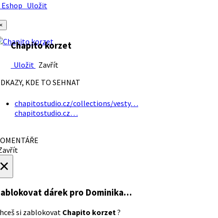
Eshop
Uložit
×
Chapito korzet
Uložit
Zavřít
DKAZY, KDE TO SEHNAT
chapitostudio.cz/collections/vesty…
chapitostudio.cz…
OMENTÁŘE
avřít
×
ablokovat dárek
pro Dominika…
hceš si zablokovat
Chapito korzet
?