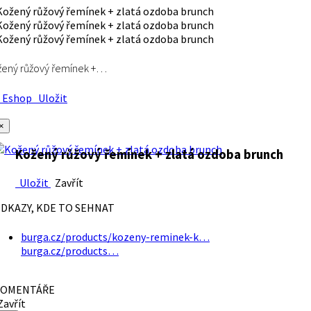
ený růžový řemínek +…
Eshop
Uložit
×
Kožený růžový řemínek + zlatá ozdoba brunch
Uložit
Zavřít
DKAZY, KDE TO SEHNAT
burga.cz/products/kozeny-reminek-k…
burga.cz/products…
OMENTÁŘE
avřít