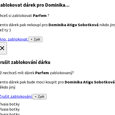
ablokovat dárek
pro Dominika…
hceš si zablokovat
Parfem
?
ento dárek pak nekoupí pro
Dominika Atigu Sobotková
nikdo jin
ež ty :)
no, zablokovat
× Zpět
×
rušit zablokování dárku
ž nechceš mít dárek
Parfem
zablokovaný?
ento dárek pak bude moci koupit pro
Dominika Atigu Sobotková
ěkdo jiný.
rušit zablokování
× Zpět