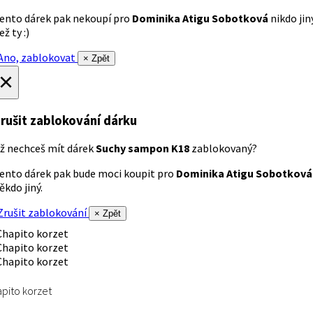
ento dárek pak nekoupí pro
Dominika Atigu Sobotková
nikdo jin
ež ty :)
no, zablokovat
× Zpět
×
rušit zablokování dárku
ž nechceš mít dárek
Suchy sampon K18
zablokovaný?
ento dárek pak bude moci koupit pro
Dominika Atigu Sobotková
ěkdo jiný.
rušit zablokování
× Zpět
pito korzet