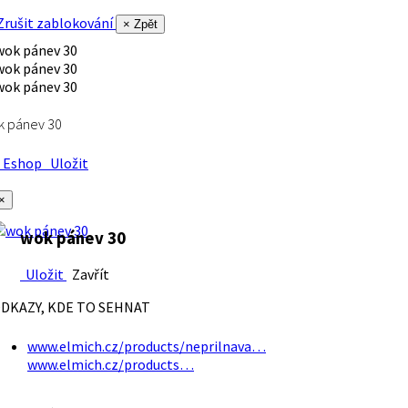
rušit zablokování
× Zpět
k pánev 30
Eshop
Uložit
×
wok pánev 30
Uložit
Zavřít
DKAZY, KDE TO SEHNAT
www.elmich.cz/products/neprilnava…
www.elmich.cz/products…