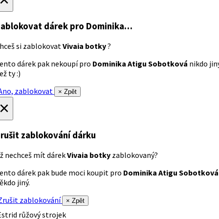
ablokovat dárek
pro Dominika…
hceš si zablokovat
Vivaia botky
?
ento dárek pak nekoupí pro
Dominika Atigu Sobotková
nikdo jin
ež ty :)
no, zablokovat
× Zpět
×
rušit zablokování dárku
ž nechceš mít dárek
Vivaia botky
zablokovaný?
ento dárek pak bude moci koupit pro
Dominika Atigu Sobotková
ěkdo jiný.
rušit zablokování
× Zpět