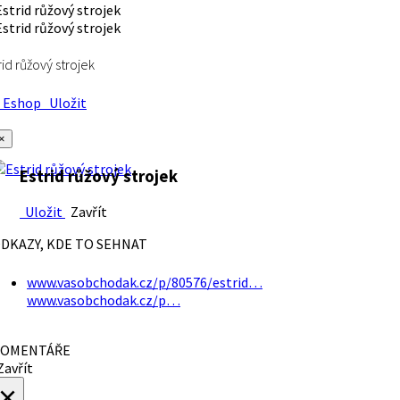
rid růžový strojek
Eshop
Uložit
×
Estrid růžový strojek
Uložit
Zavřít
DKAZY, KDE TO SEHNAT
www.vasobchodak.cz/p/80576/estrid…
www.vasobchodak.cz/p…
OMENTÁŘE
avřít
×