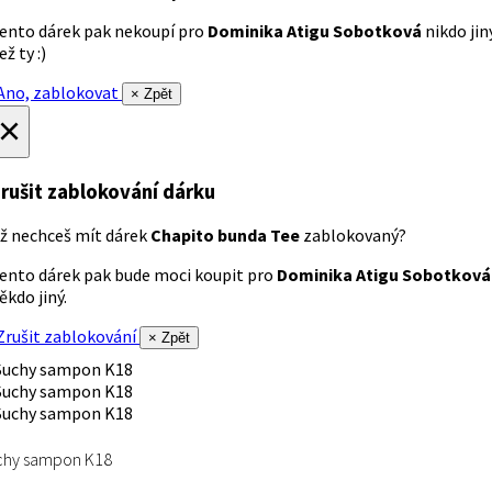
ento dárek pak nekoupí pro
Dominika Atigu Sobotková
nikdo jin
ež ty :)
no, zablokovat
× Zpět
×
rušit zablokování dárku
ž nechceš mít dárek
Chapito bunda Tee
zablokovaný?
ento dárek pak bude moci koupit pro
Dominika Atigu Sobotková
ěkdo jiný.
rušit zablokování
× Zpět
chy sampon K18