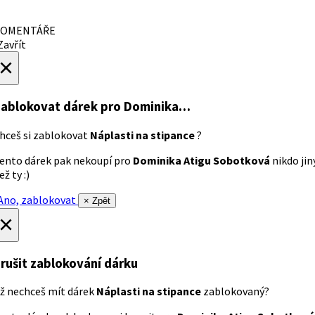
OMENTÁŘE
avřít
×
ablokovat dárek
pro Dominika…
hceš si zablokovat
Náplasti na stipance
?
ento dárek pak nekoupí pro
Dominika Atigu Sobotková
nikdo jin
ež ty :)
no, zablokovat
× Zpět
×
rušit zablokování dárku
ž nechceš mít dárek
Náplasti na stipance
zablokovaný?