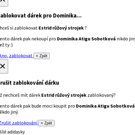
ablokovat dárek
pro Dominika…
hceš si zablokovat
Estrid růžový strojek
?
ento dárek pak nekoupí pro
Dominika Atigu Sobotková
nikdo jin
ež ty :)
no, zablokovat
× Zpět
×
rušit zablokování dárku
ž nechceš mít dárek
Estrid růžový strojek
zablokovaný?
ento dárek pak bude moci koupit pro
Dominika Atigu Sobotková
ěkdo jiný.
rušit zablokování
× Zpět