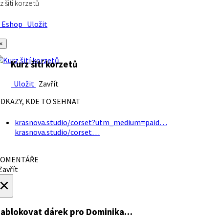
z šití korzetů
Eshop
Uložit
×
Kurz šití korzetů
Uložit
Zavřít
DKAZY, KDE TO SEHNAT
krasnova.studio/corset?utm_medium=paid…
krasnova.studio/corset…
OMENTÁŘE
avřít
×
ablokovat dárek
pro Dominika…