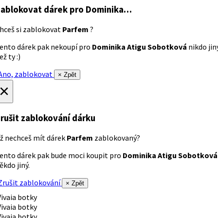
ablokovat dárek
pro Dominika…
hceš si zablokovat
Parfem
?
ento dárek pak nekoupí pro
Dominika Atigu Sobotková
nikdo jin
ež ty :)
no, zablokovat
× Zpět
×
rušit zablokování dárku
ž nechceš mít dárek
Parfem
zablokovaný?
ento dárek pak bude moci koupit pro
Dominika Atigu Sobotková
ěkdo jiný.
rušit zablokování
× Zpět