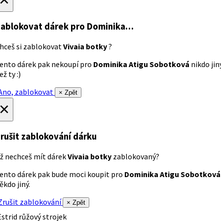
ablokovat dárek
pro Dominika…
hceš si zablokovat
Vivaia botky
?
ento dárek pak nekoupí pro
Dominika Atigu Sobotková
nikdo jin
ež ty :)
no, zablokovat
× Zpět
×
rušit zablokování dárku
ž nechceš mít dárek
Vivaia botky
zablokovaný?
ento dárek pak bude moci koupit pro
Dominika Atigu Sobotková
ěkdo jiný.
rušit zablokování
× Zpět