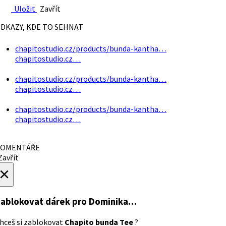
Uložit
Zavřít
DKAZY, KDE TO SEHNAT
chapitostudio.cz/products/bunda-kantha…
chapitostudio.cz…
chapitostudio.cz/products/bunda-kantha…
chapitostudio.cz…
chapitostudio.cz/products/bunda-kantha…
chapitostudio.cz…
OMENTÁŘE
avřít
×
ablokovat dárek
pro Dominika…
hceš si zablokovat
Chapito bunda Tee
?