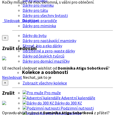
Dárky pro děti
Kočky milující, ne moc skromná, s vášni pro oblečení.
Dárky pro mamku
Dárky pro tátu
Dárky pro všechny bytosti
Sledovat
Do přátel
Dárky pro prarodiče
Dárky pro miminka
Dárky do bytu
×
Dárky pro nastávající maminky
Férové, bio a eko dárky
Zrušit sledování
Udržitelné a zero-waste dárky
Dárky od českých tvůrců
Dárky pro domácí mazlíčky
Už nechceš sledovat wishlist od
Dominika Atigu Sobotková
?
Kolekce a osobnosti
Nesledovat
Nechat, jak to je
Zobrazit všechny kolekce
×
Zrušit
Pro muže
Adventní kalendáře
Dárky do 300 Kč
Podzimní nutnosti
Opravdu chceš vyjmout
Dominika Atigu Sobotková
z přátel?
Voňavá kolekce