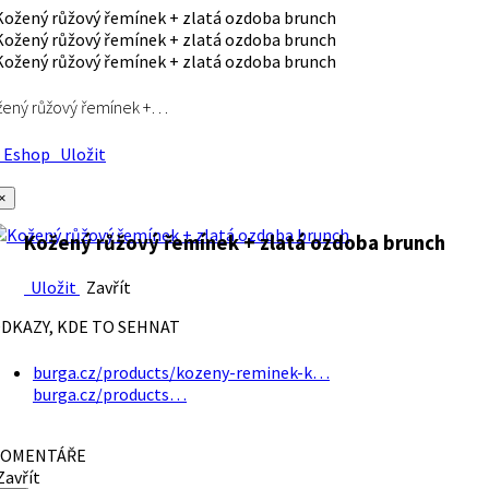
ený růžový řemínek +…
Eshop
Uložit
×
Kožený růžový řemínek + zlatá ozdoba brunch
Uložit
Zavřít
DKAZY, KDE TO SEHNAT
burga.cz/products/kozeny-reminek-k…
burga.cz/products…
OMENTÁŘE
avřít