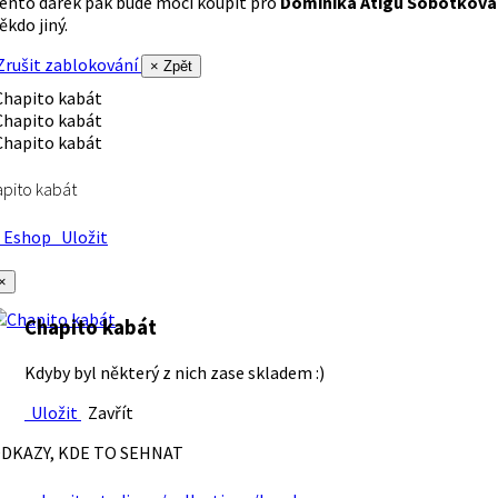
ento dárek pak bude moci koupit pro
Dominika Atigu Sobotková
ěkdo jiný.
rušit zablokování
× Zpět
pito kabát
Eshop
Uložit
×
Chapito kabát
Kdyby byl některý z nich zase skladem :)
Uložit
Zavřít
DKAZY, KDE TO SEHNAT