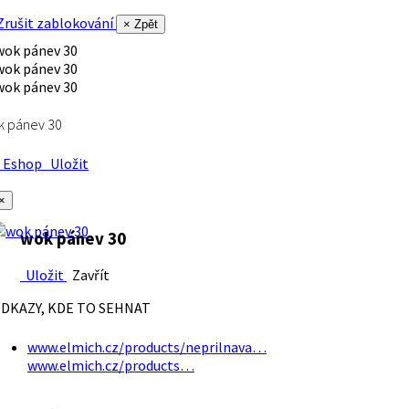
rušit zablokování
× Zpět
k pánev 30
Eshop
Uložit
×
wok pánev 30
Uložit
Zavřít
DKAZY, KDE TO SEHNAT
www.elmich.cz/products/neprilnava…
www.elmich.cz/products…