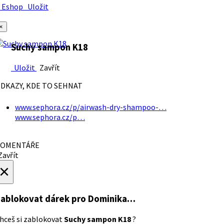
Eshop
Uložit
×
Suchy sampon K18
Uložit
Zavřít
DKAZY, KDE TO SEHNAT
www.sephora.cz/p/airwash-dry-shampoo-…
www.sephora.cz/p…
OMENTÁŘE
avřít
×
ablokovat dárek
pro Dominika…
hceš si zablokovat
Suchy sampon K18
?