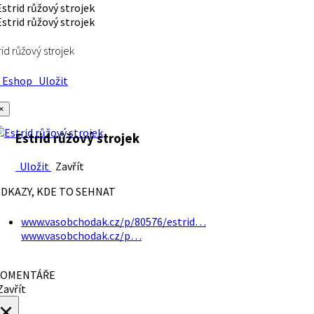
rid růžový strojek
Eshop
Uložit
×
Estrid růžový strojek
Uložit
Zavřít
DKAZY, KDE TO SEHNAT
www.vasobchodak.cz/p/80576/estrid…
www.vasobchodak.cz/p…
OMENTÁŘE
avřít
×