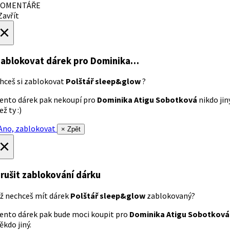
OMENTÁŘE
avřít
×
ablokovat dárek
pro Dominika…
hceš si zablokovat
Polštář sleep&glow
?
ento dárek pak nekoupí pro
Dominika Atigu Sobotková
nikdo jin
ež ty :)
no, zablokovat
× Zpět
×
rušit zablokování dárku
ž nechceš mít dárek
Polštář sleep&glow
zablokovaný?
ento dárek pak bude moci koupit pro
Dominika Atigu Sobotková
ěkdo jiný.