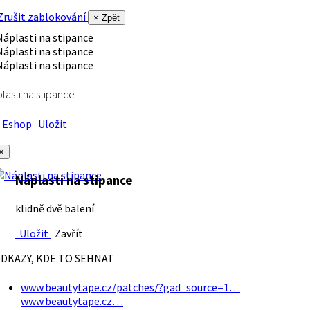
rušit zablokování
× Zpět
lasti na stipance
Eshop
Uložit
×
Náplasti na stipance
klidně dvě balení
Uložit
Zavřít
DKAZY, KDE TO SEHNAT
www.beautytape.cz/patches/?gad_source=1…
www.beautytape.cz…