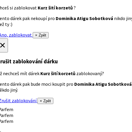
hceš si zablokovat
Kurz šití korzetů
?
ento dárek pak nekoupí pro
Dominika Atigu Sobotková
nikdo jin
ež ty :)
no, zablokovat
× Zpět
×
rušit zablokování dárku
ž nechceš mít dárek
Kurz šití korzetů
zablokovaný?
ento dárek pak bude moci koupit pro
Dominika Atigu Sobotková
ěkdo jiný.
rušit zablokování
× Zpět