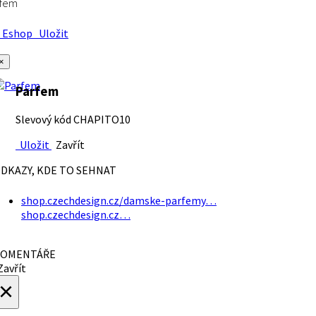
rfem
Eshop
Uložit
×
Parfem
Slevový kód CHAPITO10
Uložit
Zavřít
DKAZY, KDE TO SEHNAT
shop.czechdesign.cz/damske-parfemy…
shop.czechdesign.cz…
OMENTÁŘE
avřít
×