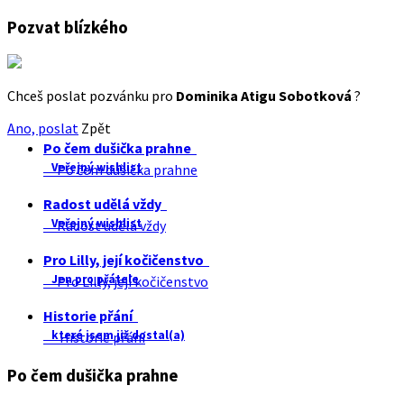
Pozvat blízkého
Chceš poslat pozvánku pro
Dominika Atigu Sobotková
?
Ano, poslat
Zpět
Po čem dušička prahne
Veřejný wishlist
Po čem dušička prahne
Radost udělá vždy
Veřejný wishlist
Radost udělá vždy
Pro Lilly, její kočičenstvo
Jen pro přátele
Pro Lilly, její kočičenstvo
Historie přání
které jsem již dostal(a)
Historie přání
Po čem dušička prahne