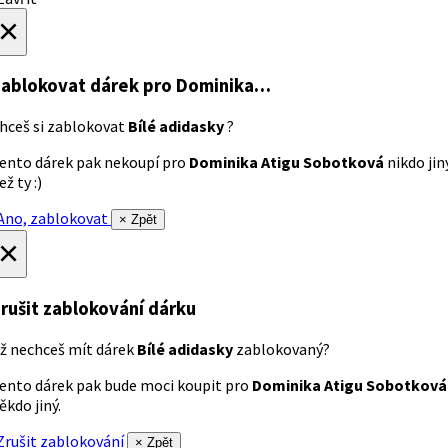
×
ablokovat dárek
pro Dominika…
hceš si zablokovat
Bílé adidasky
?
ento dárek pak nekoupí pro
Dominika Atigu Sobotková
nikdo jin
ež ty :)
no, zablokovat
× Zpět
×
rušit zablokování dárku
ž nechceš mít dárek
Bílé adidasky
zablokovaný?
ento dárek pak bude moci koupit pro
Dominika Atigu Sobotková
ěkdo jiný.
rušit zablokování
× Zpět