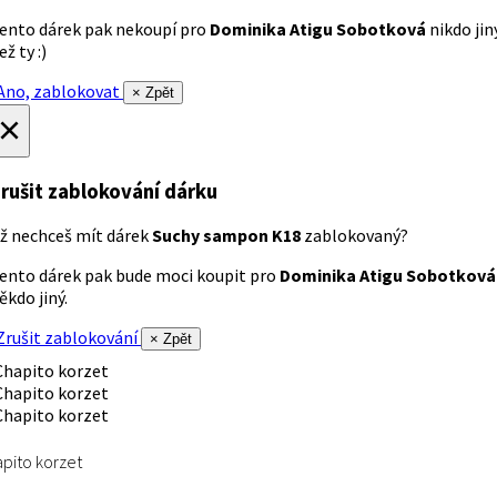
ento dárek pak nekoupí pro
Dominika Atigu Sobotková
nikdo jin
ež ty :)
no, zablokovat
× Zpět
×
rušit zablokování dárku
ž nechceš mít dárek
Suchy sampon K18
zablokovaný?
ento dárek pak bude moci koupit pro
Dominika Atigu Sobotková
ěkdo jiný.
rušit zablokování
× Zpět
pito korzet