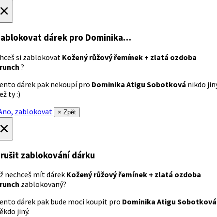
×
ablokovat dárek
pro Dominika…
hceš si zablokovat
Kožený růžový řemínek + zlatá ozdoba
runch
?
ento dárek pak nekoupí pro
Dominika Atigu Sobotková
nikdo jin
ež ty :)
no, zablokovat
× Zpět
×
rušit zablokování dárku
ž nechceš mít dárek
Kožený růžový řemínek + zlatá ozdoba
runch
zablokovaný?
ento dárek pak bude moci koupit pro
Dominika Atigu Sobotková
ěkdo jiný.