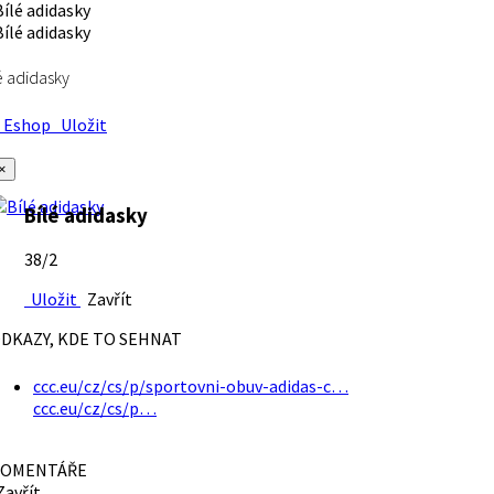
é adidasky
Eshop
Uložit
×
Bílé adidasky
38/2
Uložit
Zavřít
DKAZY, KDE TO SEHNAT
ccc.eu/cz/cs/p/sportovni-obuv-adidas-c…
ccc.eu/cz/cs/p…
OMENTÁŘE
avřít