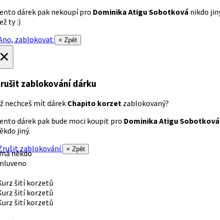
ento dárek pak nekoupí pro
Dominika Atigu Sobotková
nikdo jin
ež ty :)
no, zablokovat
× Zpět
×
rušit zablokování dárku
ž nechceš mít dárek
Chapito korzet
zablokovaný?
ento dárek pak bude moci koupit pro
Dominika Atigu Sobotková
ěkdo jiný.
rušit zablokování
× Zpět
 má někdo
mluveno