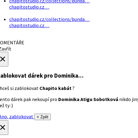
chapitostudio.cz/collections/bunda…
chapitostudio.cz…
chapitostudio.cz/collections/bunda…
chapitostudio.cz…
OMENTÁŘE
avřít
×
ablokovat dárek
pro Dominika…
hceš si zablokovat
Chapito kabát
?
ento dárek pak nekoupí pro
Dominika Atigu Sobotková
nikdo jin
ež ty :)
no, zablokovat
× Zpět
×