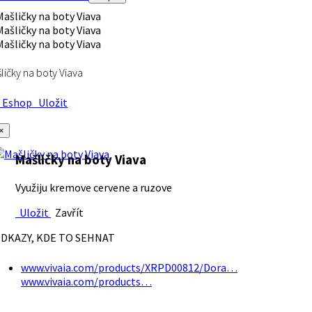
ličky na boty Viava
Eshop
Uložit
×
Mašličky na boty Viava
Využiju kremove cervene a ruzove
Uložit
Zavřít
DKAZY, KDE TO SEHNAT
www.vivaia.com/products/XRPD00812/Dora…
www.vivaia.com/products…