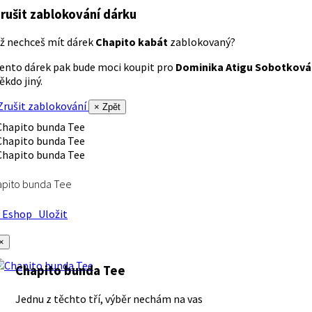
rušit zablokování dárku
ž nechceš mít dárek
Chapito kabát
zablokovaný?
ento dárek pak bude moci koupit pro
Dominika Atigu Sobotková
ěkdo jiný.
rušit zablokování
× Zpět
apito bunda Tee
Eshop
Uložit
×
Chapito bunda Tee
Jednu z těchto tří, výběr nechám na vas