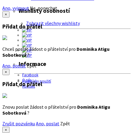
Ano, vyjmout
Ne, ponechat
Wishlisty osobností
×
Zobrazit všechny wishlisty
Přidat do přátel
Chceš poslat žádost o přátelství pro
Dominika Atigu
Sobotková
?
Informace
Ano, poslat
Zpět
×
Facebook
O nás
Podmínky použití
Přidat do přátel
Kontakt
Znovu poslat žádost o přátelství pro
Dominika Atigu
Sobotková
?
Zrušit pozvánku
Ano, poslat
Zpět
×