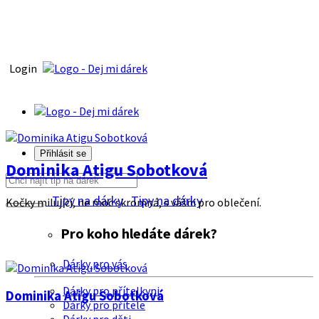
Login
Přihlásit se
Dominika Atigu Sobotková
Tipy na dárky
Tipy na dárky
Kočky milující, ne moc skromná, s vášni pro oblečení.
Pro koho hledáte dárek?
Dárky pro vás
Dárky pro přítelkyni
Dominika Atigu Sobotková
Dárky pro přítele