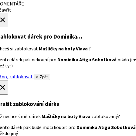
OMENTÁŘE
avřít
×
ablokovat dárek
pro Dominika…
hceš si zablokovat
Mašličky na boty Viava
?
ento dárek pak nekoupí pro
Dominika Atigu Sobotková
nikdo jin
ež ty :)
no, zablokovat
× Zpět
×
rušit zablokování dárku
ž nechceš mít dárek
Mašličky na boty Viava
zablokovaný?
ento dárek pak bude moci koupit pro
Dominika Atigu Sobotková
ěkdo jiný.