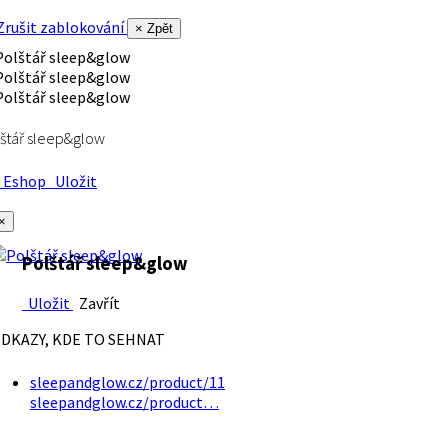
rušit zablokování
× Zpět
štář sleep&glow
Eshop
Uložit
×
Polštář sleep&glow
Uložit
Zavřít
DKAZY, KDE TO SEHNAT
sleepandglow.cz/product/11
sleepandglow.cz/product…