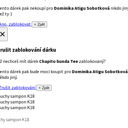
ento dárek pak nekoupí pro
Dominika Atigu Sobotková
nikdo jin
ež ty :)
no, zablokovat
× Zpět
×
rušit zablokování dárku
ž nechceš mít dárek
Chapito bunda Tee
zablokovaný?
ento dárek pak bude moci koupit pro
Dominika Atigu Sobotková
ěkdo jiný.
rušit zablokování
× Zpět
chy sampon K18