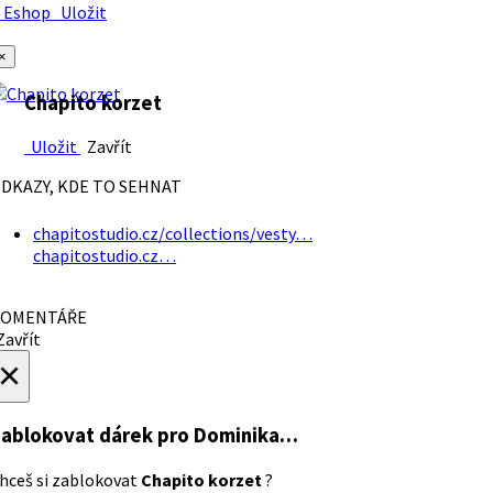
Eshop
Uložit
×
Chapito korzet
Uložit
Zavřít
DKAZY, KDE TO SEHNAT
chapitostudio.cz/collections/vesty…
chapitostudio.cz…
OMENTÁŘE
avřít
×
ablokovat dárek
pro Dominika…
hceš si zablokovat
Chapito korzet
?