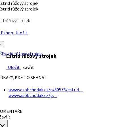
rid růžový strojek
Eshop
Uložit
×
Estrid růžový strojek
Uložit
Zavřít
DKAZY, KDE TO SEHNAT
www.vasobchodak.cz/p/80576/estrid…
www.vasobchodak.cz/p…
OMENTÁŘE
avřít
×