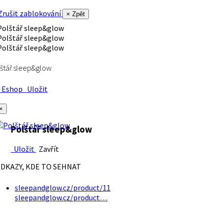
rušit zablokování
× Zpět
štář sleep&glow
Eshop
Uložit
×
Polštář sleep&glow
Uložit
Zavřít
DKAZY, KDE TO SEHNAT
sleepandglow.cz/product/11
sleepandglow.cz/product…