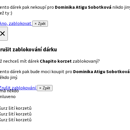
ento dárek pak nekoupí pro
Dominika Atigu Sobotková
nikdo jin
ež ty :)
no, zablokovat
× Zpět
×
rušit zablokování dárku
ž nechceš mít dárek
Chapito korzet
zablokovaný?
ento dárek pak bude moci koupit pro
Dominika Atigu Sobotková
ěkdo jiný.
rušit zablokování
× Zpět
 má někdo
mluveno