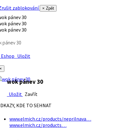
rušit zablokování
× Zpět
k pánev 30
Eshop
Uložit
×
wok pánev 30
Uložit
Zavřít
DKAZY, KDE TO SEHNAT
www.elmich.cz/products/neprilnava…
www.elmich.cz/products…