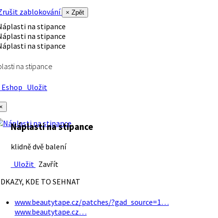
rušit zablokování
× Zpět
lasti na stipance
Eshop
Uložit
×
Náplasti na stipance
klidně dvě balení
Uložit
Zavřít
DKAZY, KDE TO SEHNAT
www.beautytape.cz/patches/?gad_source=1…
www.beautytape.cz…