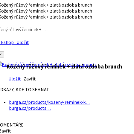
ený růžový řemínek +…
Eshop
Uložit
×
Kožený růžový řemínek + zlatá ozdoba brunch
Uložit
Zavřít
DKAZY, KDE TO SEHNAT
burga.cz/products/kozeny-reminek-k…
burga.cz/products…
OMENTÁŘE
avřít