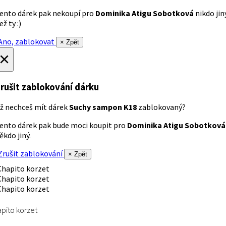
ento dárek pak nekoupí pro
Dominika Atigu Sobotková
nikdo jin
ež ty :)
no, zablokovat
× Zpět
×
rušit zablokování dárku
ž nechceš mít dárek
Suchy sampon K18
zablokovaný?
ento dárek pak bude moci koupit pro
Dominika Atigu Sobotková
ěkdo jiný.
rušit zablokování
× Zpět
pito korzet