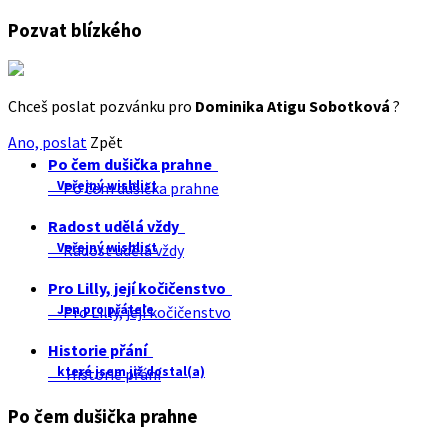
Pozvat blízkého
Chceš poslat pozvánku pro
Dominika Atigu Sobotková
?
Ano, poslat
Zpět
Po čem dušička prahne
Veřejný wishlist
Po čem dušička prahne
Radost udělá vždy
Veřejný wishlist
Radost udělá vždy
Pro Lilly, její kočičenstvo
Jen pro přátele
Pro Lilly, její kočičenstvo
Historie přání
které jsem již dostal(a)
Historie přání
Po čem dušička prahne