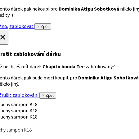
ento dárek pak nekoupí pro
Dominika Atigu Sobotková
nikdo jin
ež ty :)
no, zablokovat
× Zpět
×
rušit zablokování dárku
ž nechceš mít dárek
Chapito bunda Tee
zablokovaný?
ento dárek pak bude moci koupit pro
Dominika Atigu Sobotková
ěkdo jiný.
rušit zablokování
× Zpět
chy sampon K18