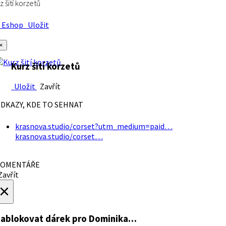
z šití korzetů
Eshop
Uložit
×
Kurz šití korzetů
Uložit
Zavřít
DKAZY, KDE TO SEHNAT
krasnova.studio/corset?utm_medium=paid…
krasnova.studio/corset…
OMENTÁŘE
avřít
×
ablokovat dárek
pro Dominika…