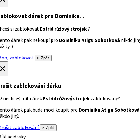
ablokovat dárek
pro Dominika…
hceš si zablokovat
Estrid růžový strojek
?
ento dárek pak nekoupí pro
Dominika Atigu Sobotková
nikdo jin
ež ty :)
no, zablokovat
× Zpět
×
rušit zablokování dárku
ž nechceš mít dárek
Estrid růžový strojek
zablokovaný?
ento dárek pak bude moci koupit pro
Dominika Atigu Sobotková
ěkdo jiný.
rušit zablokování
× Zpět