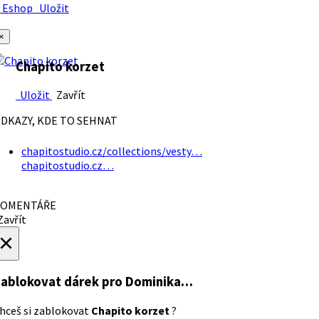
Eshop
Uložit
×
Chapito korzet
Uložit
Zavřít
DKAZY, KDE TO SEHNAT
chapitostudio.cz/collections/vesty…
chapitostudio.cz…
OMENTÁŘE
avřít
×
ablokovat dárek
pro Dominika…
hceš si zablokovat
Chapito korzet
?