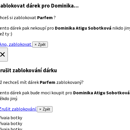
ablokovat dárek
pro Dominika…
hceš si zablokovat
Parfem
?
ento dárek pak nekoupí pro
Dominika Atigu Sobotková
nikdo jin
ež ty :)
no, zablokovat
× Zpět
×
rušit zablokování dárku
ž nechceš mít dárek
Parfem
zablokovaný?
ento dárek pak bude moci koupit pro
Dominika Atigu Sobotková
ěkdo jiný.
rušit zablokování
× Zpět