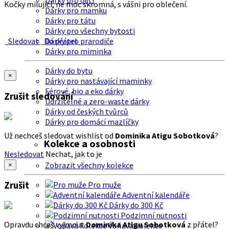
Dárky pro děti
Kočky milující, ne moc skromná, s vášni pro oblečení.
Dárky pro mamku
Dárky pro tátu
Dárky pro všechny bytosti
Sledovat
Do přátel
Dárky pro prarodiče
Dárky pro miminka
Dárky do bytu
×
Dárky pro nastávající maminky
Férové, bio a eko dárky
Zrušit sledování
Udržitelné a zero-waste dárky
Dárky od českých tvůrců
Dárky pro domácí mazlíčky
Už nechceš sledovat wishlist od
Dominika Atigu Sobotková
?
Kolekce a osobnosti
Nesledovat
Nechat, jak to je
Zobrazit všechny kolekce
×
Zrušit
Pro muže
Adventní kalendáře
Dárky do 300 Kč
Podzimní nutnosti
Opravdu chceš vyjmout
Dominika Atigu Sobotková
z přátel?
Voňavá kolekce