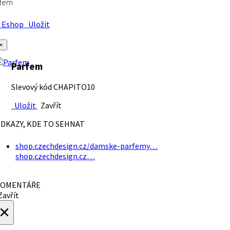
rfem
Eshop
Uložit
×
Parfem
Slevový kód CHAPITO10
Uložit
Zavřít
DKAZY, KDE TO SEHNAT
shop.czechdesign.cz/damske-parfemy…
shop.czechdesign.cz…
OMENTÁŘE
avřít
×