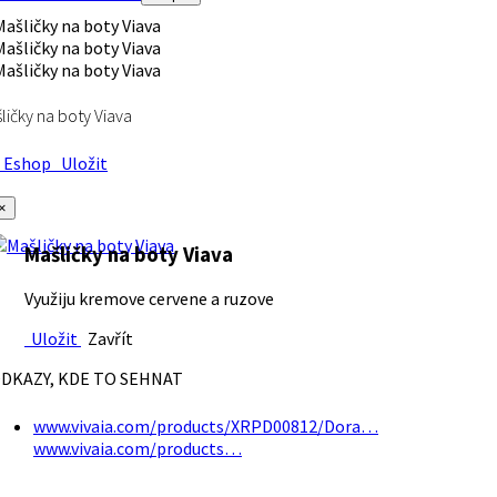
ličky na boty Viava
Eshop
Uložit
×
Mašličky na boty Viava
Využiju kremove cervene a ruzove
Uložit
Zavřít
DKAZY, KDE TO SEHNAT
www.vivaia.com/products/XRPD00812/Dora…
www.vivaia.com/products…