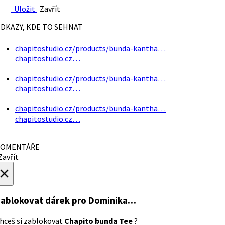
Uložit
Zavřít
DKAZY, KDE TO SEHNAT
chapitostudio.cz/products/bunda-kantha…
chapitostudio.cz…
chapitostudio.cz/products/bunda-kantha…
chapitostudio.cz…
chapitostudio.cz/products/bunda-kantha…
chapitostudio.cz…
OMENTÁŘE
avřít
×
ablokovat dárek
pro Dominika…
hceš si zablokovat
Chapito bunda Tee
?