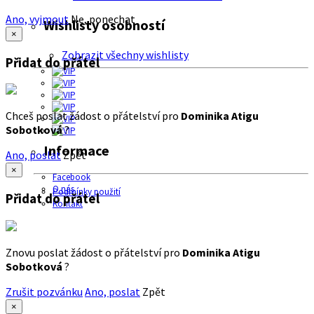
Ano, vyjmout
Ne, ponechat
Wishlisty osobností
×
Zobrazit všechny wishlisty
Přidat do přátel
Chceš poslat žádost o přátelství pro
Dominika Atigu
Sobotková
?
Informace
Ano, poslat
Zpět
×
Facebook
O nás
Podmínky použití
Přidat do přátel
Kontakt
Znovu poslat žádost o přátelství pro
Dominika Atigu
Sobotková
?
Zrušit pozvánku
Ano, poslat
Zpět
×