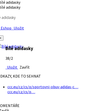
é adidasky
Eshop
Uložit
×
Bílé adidasky
38/2
Uložit
Zavřít
DKAZY, KDE TO SEHNAT
ccc.eu/cz/cs/p/sportovni-obuv-adidas-c…
ccc.eu/cz/cs/p…
OMENTÁŘE
avřít