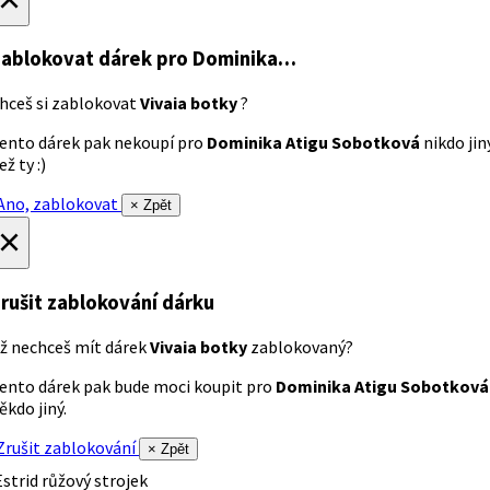
ablokovat dárek
pro Dominika…
hceš si zablokovat
Vivaia botky
?
ento dárek pak nekoupí pro
Dominika Atigu Sobotková
nikdo jin
ež ty :)
no, zablokovat
× Zpět
×
rušit zablokování dárku
ž nechceš mít dárek
Vivaia botky
zablokovaný?
ento dárek pak bude moci koupit pro
Dominika Atigu Sobotková
ěkdo jiný.
rušit zablokování
× Zpět