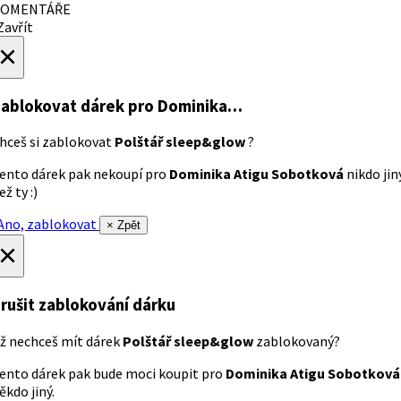
OMENTÁŘE
avřít
×
ablokovat dárek
pro Dominika…
hceš si zablokovat
Polštář sleep&glow
?
ento dárek pak nekoupí pro
Dominika Atigu Sobotková
nikdo jin
ež ty :)
no, zablokovat
× Zpět
×
rušit zablokování dárku
ž nechceš mít dárek
Polštář sleep&glow
zablokovaný?
ento dárek pak bude moci koupit pro
Dominika Atigu Sobotková
ěkdo jiný.