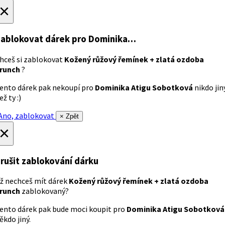
×
ablokovat dárek
pro Dominika…
hceš si zablokovat
Kožený růžový řemínek + zlatá ozdoba
runch
?
ento dárek pak nekoupí pro
Dominika Atigu Sobotková
nikdo jin
ež ty :)
no, zablokovat
× Zpět
×
rušit zablokování dárku
ž nechceš mít dárek
Kožený růžový řemínek + zlatá ozdoba
runch
zablokovaný?
ento dárek pak bude moci koupit pro
Dominika Atigu Sobotková
ěkdo jiný.