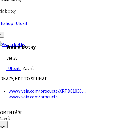
aia botky
Eshop
Uložit
×
Vivaia botky
Vel 38
Uložit
Zavřít
DKAZY, KDE TO SEHNAT
www.vivaia.com/products/XRPD01036…
www.vivaia.com/products…
OMENTÁŘE
avřít
×