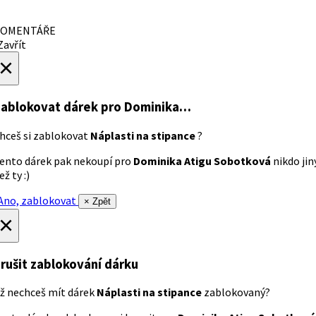
OMENTÁŘE
avřít
×
ablokovat dárek
pro Dominika…
hceš si zablokovat
Náplasti na stipance
?
ento dárek pak nekoupí pro
Dominika Atigu Sobotková
nikdo jin
ež ty :)
no, zablokovat
× Zpět
×
rušit zablokování dárku
ž nechceš mít dárek
Náplasti na stipance
zablokovaný?