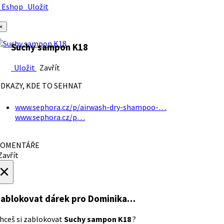
Eshop
Uložit
×
Suchy sampon K18
Uložit
Zavřít
DKAZY, KDE TO SEHNAT
www.sephora.cz/p/airwash-dry-shampoo-…
www.sephora.cz/p…
OMENTÁŘE
avřít
×
ablokovat dárek
pro Dominika…
hceš si zablokovat
Suchy sampon K18
?