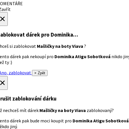
OMENTÁŘE
avřít
×
ablokovat dárek
pro Dominika…
hceš si zablokovat
Mašličky na boty Viava
?
ento dárek pak nekoupí pro
Dominika Atigu Sobotková
nikdo jin
ež ty :)
no, zablokovat
× Zpět
×
rušit zablokování dárku
ž nechceš mít dárek
Mašličky na boty Viava
zablokovaný?
ento dárek pak bude moci koupit pro
Dominika Atigu Sobotková
ěkdo jiný.