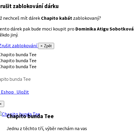
rušit zablokování dárku
ž nechceš mít dárek
Chapito kabát
zablokovaný?
ento dárek pak bude moci koupit pro
Dominika Atigu Sobotková
ěkdo jiný.
rušit zablokování
× Zpět
apito bunda Tee
Eshop
Uložit
×
Chapito bunda Tee
Jednu z těchto tří, výběr nechám na vas