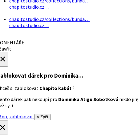
chapitostudio.cz/collections/bunda…
chapitostudio.cz…
chapitostudio.cz/collections/bunda…
chapitostudio.cz…
OMENTÁŘE
avřít
×
ablokovat dárek
pro Dominika…
hceš si zablokovat
Chapito kabát
?
ento dárek pak nekoupí pro
Dominika Atigu Sobotková
nikdo jin
ež ty :)
no, zablokovat
× Zpět
×