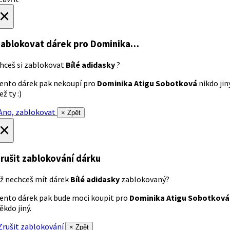
×
ablokovat dárek
pro Dominika…
hceš si zablokovat
Bílé adidasky
?
ento dárek pak nekoupí pro
Dominika Atigu Sobotková
nikdo jin
ež ty :)
no, zablokovat
× Zpět
×
rušit zablokování dárku
ž nechceš mít dárek
Bílé adidasky
zablokovaný?
ento dárek pak bude moci koupit pro
Dominika Atigu Sobotková
ěkdo jiný.
rušit zablokování
× Zpět