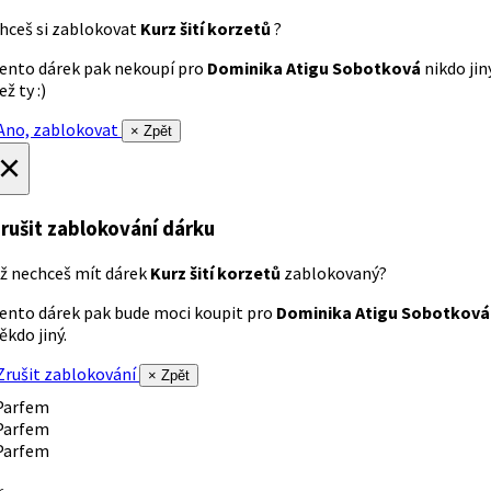
hceš si zablokovat
Kurz šití korzetů
?
ento dárek pak nekoupí pro
Dominika Atigu Sobotková
nikdo jin
ež ty :)
no, zablokovat
× Zpět
×
rušit zablokování dárku
ž nechceš mít dárek
Kurz šití korzetů
zablokovaný?
ento dárek pak bude moci koupit pro
Dominika Atigu Sobotková
ěkdo jiný.
rušit zablokování
× Zpět