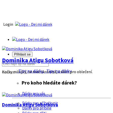
Login
Přihlásit se
Dominika Atigu Sobotková
Tipy na dárky
Tipy na dárky
Kočky milující, ne moc skromná, s vášni pro oblečení.
Pro koho hledáte dárek?
Dárky pro vás
Dárky pro přítelkyni
Dominika Atigu Sobotková
Dárky pro přítele