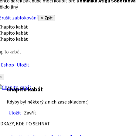
ento dárek pak bude moci koupit pro
Dominika Atigu Sobotková
ěkdo jiný.
rušit zablokování
× Zpět
pito kabát
Eshop
Uložit
×
Chapito kabát
Kdyby byl některý z nich zase skladem :)
Uložit
Zavřít
DKAZY, KDE TO SEHNAT