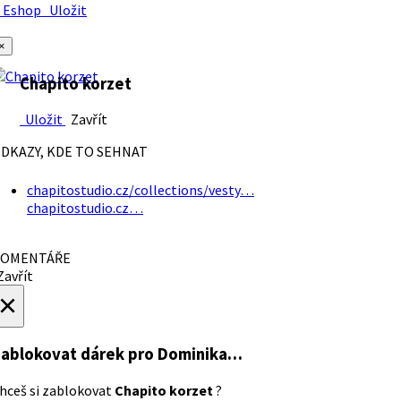
Eshop
Uložit
×
Chapito korzet
Uložit
Zavřít
DKAZY, KDE TO SEHNAT
chapitostudio.cz/collections/vesty…
chapitostudio.cz…
OMENTÁŘE
avřít
×
ablokovat dárek
pro Dominika…
hceš si zablokovat
Chapito korzet
?