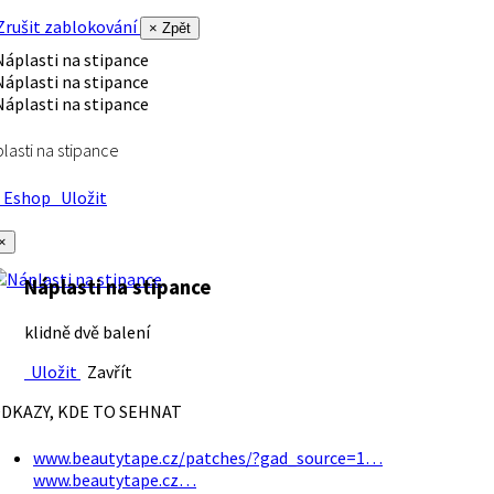
rušit zablokování
× Zpět
lasti na stipance
Eshop
Uložit
×
Náplasti na stipance
klidně dvě balení
Uložit
Zavřít
DKAZY, KDE TO SEHNAT
www.beautytape.cz/patches/?gad_source=1…
www.beautytape.cz…