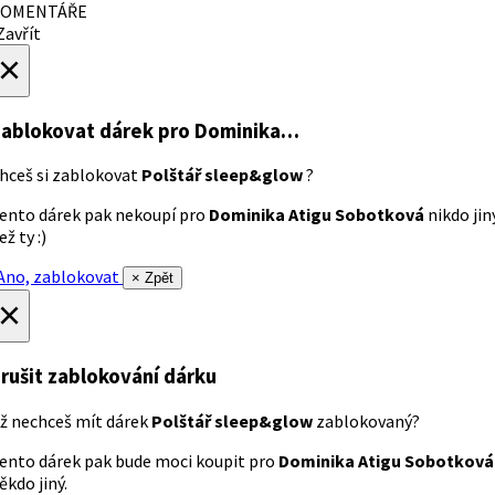
OMENTÁŘE
avřít
×
ablokovat dárek
pro Dominika…
hceš si zablokovat
Polštář sleep&glow
?
ento dárek pak nekoupí pro
Dominika Atigu Sobotková
nikdo jin
ež ty :)
no, zablokovat
× Zpět
×
rušit zablokování dárku
ž nechceš mít dárek
Polštář sleep&glow
zablokovaný?
ento dárek pak bude moci koupit pro
Dominika Atigu Sobotková
ěkdo jiný.