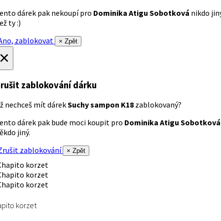
ento dárek pak nekoupí pro
Dominika Atigu Sobotková
nikdo jin
ež ty :)
no, zablokovat
× Zpět
×
rušit zablokování dárku
ž nechceš mít dárek
Suchy sampon K18
zablokovaný?
ento dárek pak bude moci koupit pro
Dominika Atigu Sobotková
ěkdo jiný.
rušit zablokování
× Zpět
pito korzet