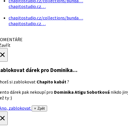
chapitostudio.cz/collections/bunda…
chapitostudio.cz…
chapitostudio.cz/collections/bunda…
chapitostudio.cz…
OMENTÁŘE
avřít
×
ablokovat dárek
pro Dominika…
hceš si zablokovat
Chapito kabát
?
ento dárek pak nekoupí pro
Dominika Atigu Sobotková
nikdo jin
ež ty :)
no, zablokovat
× Zpět
×