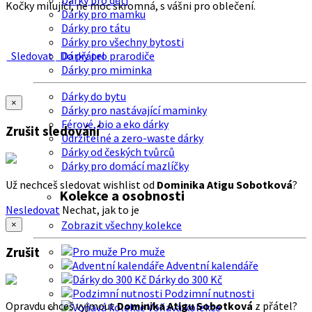
Dárky pro děti
Kočky milující, ne moc skromná, s vášni pro oblečení.
Dárky pro mamku
Dárky pro tátu
Dárky pro všechny bytosti
Sledovat
Do přátel
Dárky pro prarodiče
Dárky pro miminka
Dárky do bytu
×
Dárky pro nastávající maminky
Férové, bio a eko dárky
Zrušit sledování
Udržitelné a zero-waste dárky
Dárky od českých tvůrců
Dárky pro domácí mazlíčky
Už nechceš sledovat wishlist od
Dominika Atigu Sobotková
?
Kolekce a osobnosti
Nesledovat
Nechat, jak to je
Zobrazit všechny kolekce
×
Zrušit
Pro muže
Adventní kalendáře
Dárky do 300 Kč
Podzimní nutnosti
Opravdu chceš vyjmout
Dominika Atigu Sobotková
z přátel?
Voňavá kolekce