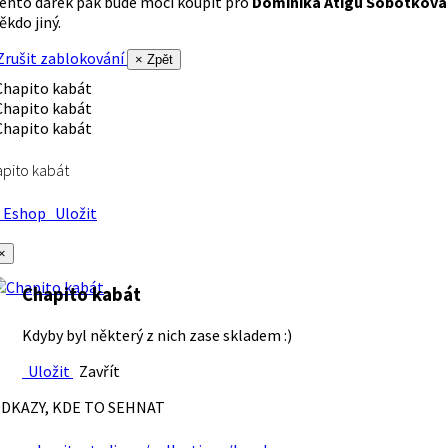
ento dárek pak bude moci koupit pro
Dominika Atigu Sobotková
ěkdo jiný.
rušit zablokování
× Zpět
pito kabát
Eshop
Uložit
×
Chapito kabát
Kdyby byl některý z nich zase skladem :)
Uložit
Zavřít
DKAZY, KDE TO SEHNAT