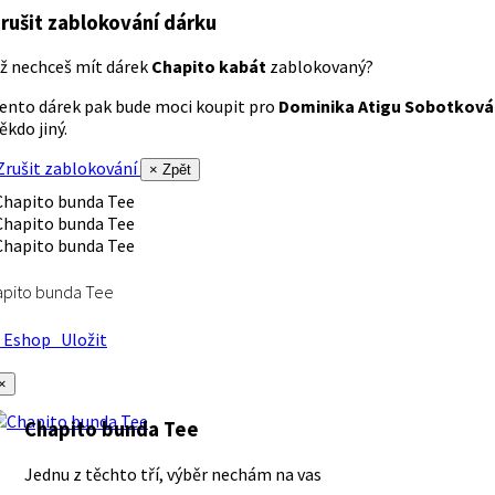
rušit zablokování dárku
ž nechceš mít dárek
Chapito kabát
zablokovaný?
ento dárek pak bude moci koupit pro
Dominika Atigu Sobotková
ěkdo jiný.
rušit zablokování
× Zpět
apito bunda Tee
Eshop
Uložit
×
Chapito bunda Tee
Jednu z těchto tří, výběr nechám na vas