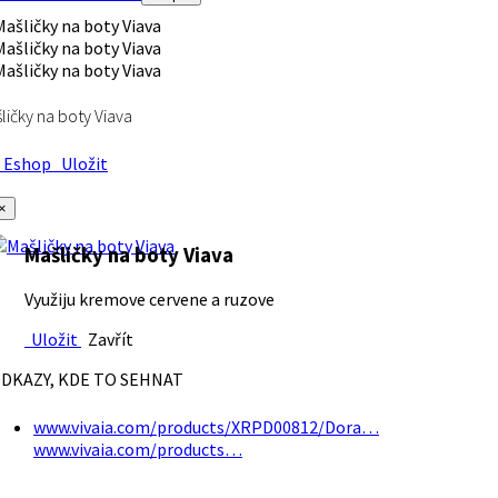
ličky na boty Viava
Eshop
Uložit
×
Mašličky na boty Viava
Využiju kremove cervene a ruzove
Uložit
Zavřít
DKAZY, KDE TO SEHNAT
www.vivaia.com/products/XRPD00812/Dora…
www.vivaia.com/products…