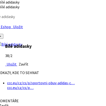
é adidasky
Eshop
Uložit
×
Bílé adidasky
38/2
Uložit
Zavřít
DKAZY, KDE TO SEHNAT
ccc.eu/cz/cs/p/sportovni-obuv-adidas-c…
ccc.eu/cz/cs/p…
OMENTÁŘE
avřít