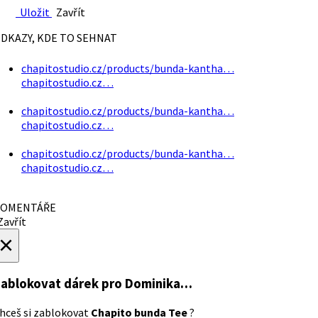
Uložit
Zavřít
DKAZY, KDE TO SEHNAT
chapitostudio.cz/products/bunda-kantha…
chapitostudio.cz…
chapitostudio.cz/products/bunda-kantha…
chapitostudio.cz…
chapitostudio.cz/products/bunda-kantha…
chapitostudio.cz…
OMENTÁŘE
avřít
×
ablokovat dárek
pro Dominika…
hceš si zablokovat
Chapito bunda Tee
?