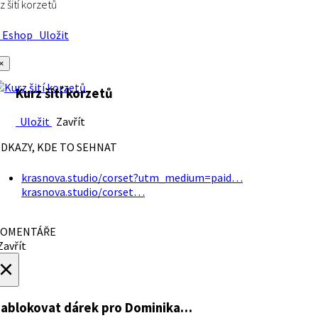
z šití korzetů
Eshop
Uložit
×
Kurz šití korzetů
Uložit
Zavřít
DKAZY, KDE TO SEHNAT
krasnova.studio/corset?utm_medium=paid…
krasnova.studio/corset…
OMENTÁŘE
avřít
×
ablokovat dárek
pro Dominika…