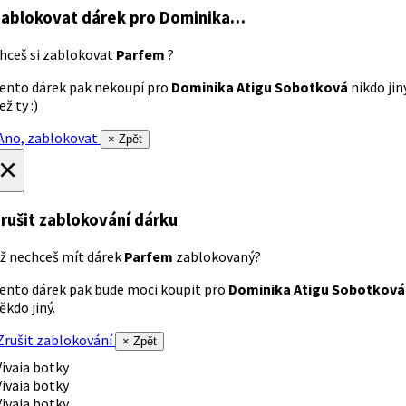
ablokovat dárek
pro Dominika…
hceš si zablokovat
Parfem
?
ento dárek pak nekoupí pro
Dominika Atigu Sobotková
nikdo jin
ež ty :)
no, zablokovat
× Zpět
×
rušit zablokování dárku
ž nechceš mít dárek
Parfem
zablokovaný?
ento dárek pak bude moci koupit pro
Dominika Atigu Sobotková
ěkdo jiný.
rušit zablokování
× Zpět