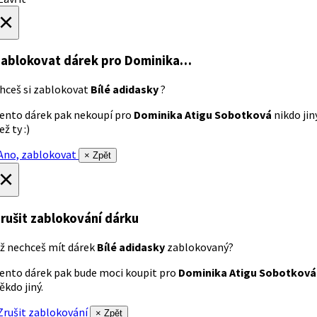
×
ablokovat dárek
pro Dominika…
hceš si zablokovat
Bílé adidasky
?
ento dárek pak nekoupí pro
Dominika Atigu Sobotková
nikdo jin
ež ty :)
no, zablokovat
× Zpět
×
rušit zablokování dárku
ž nechceš mít dárek
Bílé adidasky
zablokovaný?
ento dárek pak bude moci koupit pro
Dominika Atigu Sobotková
ěkdo jiný.
rušit zablokování
× Zpět