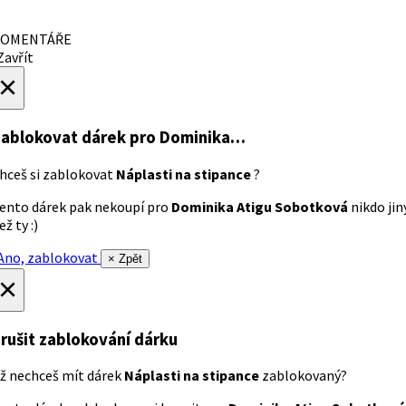
OMENTÁŘE
avřít
×
ablokovat dárek
pro Dominika…
hceš si zablokovat
Náplasti na stipance
?
ento dárek pak nekoupí pro
Dominika Atigu Sobotková
nikdo jin
ež ty :)
no, zablokovat
× Zpět
×
rušit zablokování dárku
ž nechceš mít dárek
Náplasti na stipance
zablokovaný?