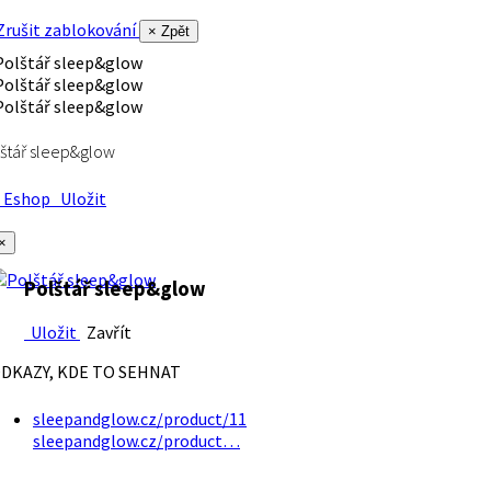
rušit zablokování
× Zpět
štář sleep&glow
Eshop
Uložit
×
Polštář sleep&glow
Uložit
Zavřít
DKAZY, KDE TO SEHNAT
sleepandglow.cz/product/11
sleepandglow.cz/product…