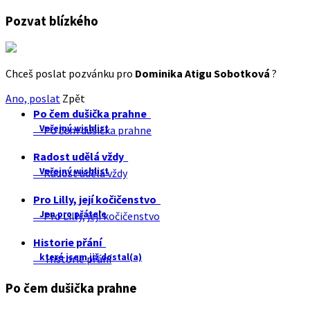
Pozvat blízkého
Chceš poslat pozvánku pro
Dominika Atigu Sobotková
?
Ano, poslat
Zpět
Po čem dušička prahne
Veřejný wishlist
Po čem dušička prahne
Radost udělá vždy
Veřejný wishlist
Radost udělá vždy
Pro Lilly, její kočičenstvo
Jen pro přátele
Pro Lilly, její kočičenstvo
Historie přání
které jsem již dostal(a)
Historie přání
Po čem dušička prahne