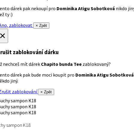
ento dárek pak nekoupí pro
Dominika Atigu Sobotková
nikdo jin
ež ty :)
no, zablokovat
× Zpět
×
rušit zablokování dárku
ž nechceš mít dárek
Chapito bunda Tee
zablokovaný?
ento dárek pak bude moci koupit pro
Dominika Atigu Sobotková
ěkdo jiný.
rušit zablokování
× Zpět
chy sampon K18