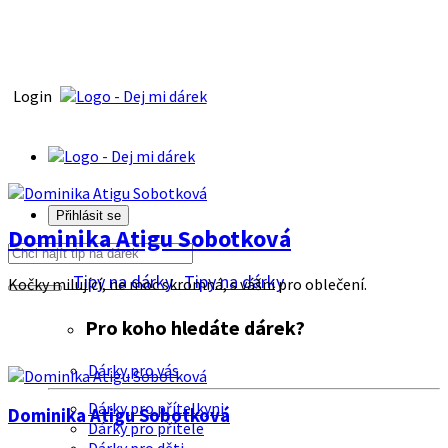
Login
Přihlásit se
Dominika Atigu Sobotková
Tipy na dárky
Tipy na dárky
Kočky milující, ne moc skromná, s vášni pro oblečení.
Pro koho hledáte dárek?
Dárky pro vás
Dárky pro přítelkyni
Dominika Atigu Sobotková
Dárky pro přítele