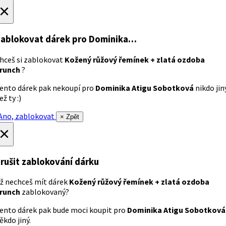
×
ablokovat dárek
pro Dominika…
hceš si zablokovat
Kožený růžový řemínek + zlatá ozdoba
runch
?
ento dárek pak nekoupí pro
Dominika Atigu Sobotková
nikdo jin
ež ty :)
no, zablokovat
× Zpět
×
rušit zablokování dárku
ž nechceš mít dárek
Kožený růžový řemínek + zlatá ozdoba
runch
zablokovaný?
ento dárek pak bude moci koupit pro
Dominika Atigu Sobotková
ěkdo jiný.