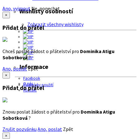
Ano, vyjmout
Ne, ponechat
Wishlisty osobností
×
Zobrazit všechny wishlisty
Přidat do přátel
Chceš poslat žádost o přátelství pro
Dominika Atigu
Sobotková
?
Informace
Ano, poslat
Zpět
×
Facebook
O nás
Podmínky použití
Přidat do přátel
Kontakt
Znovu poslat žádost o přátelství pro
Dominika Atigu
Sobotková
?
Zrušit pozvánku
Ano, poslat
Zpět
×