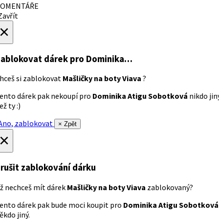
OMENTÁŘE
avřít
×
ablokovat dárek
pro Dominika…
hceš si zablokovat
Mašličky na boty Viava
?
ento dárek pak nekoupí pro
Dominika Atigu Sobotková
nikdo jin
ež ty :)
no, zablokovat
× Zpět
×
rušit zablokování dárku
ž nechceš mít dárek
Mašličky na boty Viava
zablokovaný?
ento dárek pak bude moci koupit pro
Dominika Atigu Sobotková
ěkdo jiný.