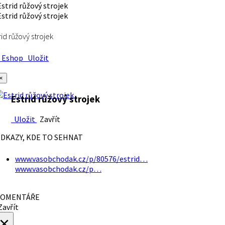
rid růžový strojek
Eshop
Uložit
×
Estrid růžový strojek
Uložit
Zavřít
DKAZY, KDE TO SEHNAT
www.vasobchodak.cz/p/80576/estrid…
www.vasobchodak.cz/p…
OMENTÁŘE
avřít
×