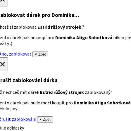
ablokovat dárek
pro Dominika…
hceš si zablokovat
Estrid růžový strojek
?
ento dárek pak nekoupí pro
Dominika Atigu Sobotková
nikdo jin
ež ty :)
no, zablokovat
× Zpět
×
rušit zablokování dárku
ž nechceš mít dárek
Estrid růžový strojek
zablokovaný?
ento dárek pak bude moci koupit pro
Dominika Atigu Sobotková
ěkdo jiný.
rušit zablokování
× Zpět