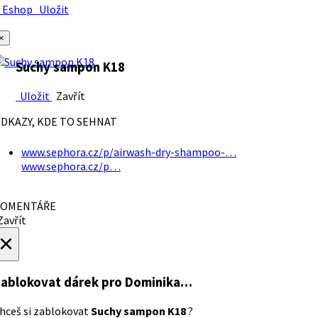
Eshop
Uložit
×
Suchy sampon K18
Uložit
Zavřít
DKAZY, KDE TO SEHNAT
www.sephora.cz/p/airwash-dry-shampoo-…
www.sephora.cz/p…
OMENTÁŘE
avřít
×
ablokovat dárek
pro Dominika…
hceš si zablokovat
Suchy sampon K18
?