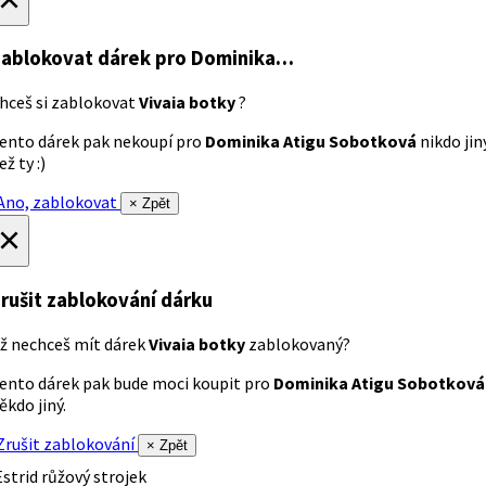
ablokovat dárek
pro Dominika…
hceš si zablokovat
Vivaia botky
?
ento dárek pak nekoupí pro
Dominika Atigu Sobotková
nikdo jin
ež ty :)
no, zablokovat
× Zpět
×
rušit zablokování dárku
ž nechceš mít dárek
Vivaia botky
zablokovaný?
ento dárek pak bude moci koupit pro
Dominika Atigu Sobotková
ěkdo jiný.
rušit zablokování
× Zpět