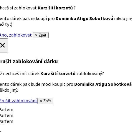
hceš si zablokovat
Kurz šití korzetů
?
ento dárek pak nekoupí pro
Dominika Atigu Sobotková
nikdo jin
ež ty :)
no, zablokovat
× Zpět
×
rušit zablokování dárku
ž nechceš mít dárek
Kurz šití korzetů
zablokovaný?
ento dárek pak bude moci koupit pro
Dominika Atigu Sobotková
ěkdo jiný.
rušit zablokování
× Zpět