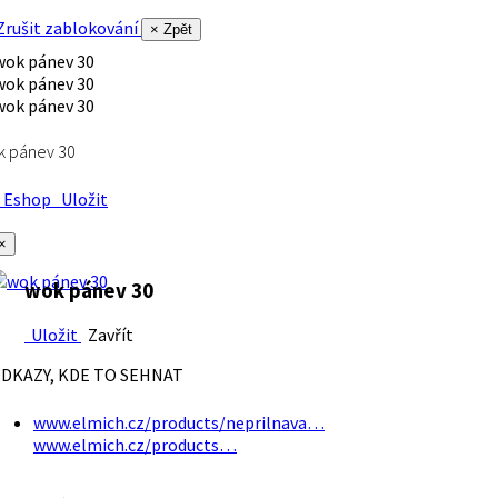
rušit zablokování
× Zpět
k pánev 30
Eshop
Uložit
×
wok pánev 30
Uložit
Zavřít
DKAZY, KDE TO SEHNAT
www.elmich.cz/products/neprilnava…
www.elmich.cz/products…