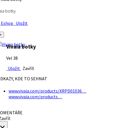
aia botky
Eshop
Uložit
×
Vivaia botky
Vel 38
Uložit
Zavřít
DKAZY, KDE TO SEHNAT
www.vivaia.com/products/XRPD01036…
www.vivaia.com/products…
OMENTÁŘE
avřít
×