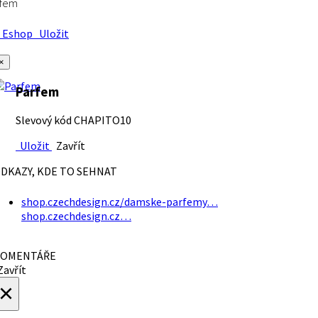
rfem
Eshop
Uložit
×
Parfem
Slevový kód CHAPITO10
Uložit
Zavřít
DKAZY, KDE TO SEHNAT
shop.czechdesign.cz/damske-parfemy…
shop.czechdesign.cz…
OMENTÁŘE
avřít
×