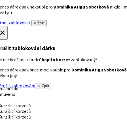
ento dárek pak nekoupí pro
Dominika Atigu Sobotková
nikdo jin
ež ty :)
no, zablokovat
× Zpět
×
rušit zablokování dárku
ž nechceš mít dárek
Chapito korzet
zablokovaný?
ento dárek pak bude moci koupit pro
Dominika Atigu Sobotková
ěkdo jiný.
rušit zablokování
× Zpět
 má někdo
mluveno