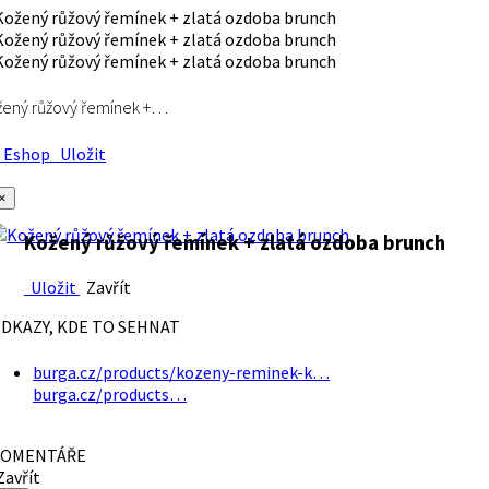
ený růžový řemínek +…
Eshop
Uložit
×
Kožený růžový řemínek + zlatá ozdoba brunch
Uložit
Zavřít
DKAZY, KDE TO SEHNAT
burga.cz/products/kozeny-reminek-k…
burga.cz/products…
OMENTÁŘE
avřít