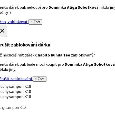
ento dárek pak nekoupí pro
Dominika Atigu Sobotková
nikdo jin
ež ty :)
no, zablokovat
× Zpět
×
rušit zablokování dárku
ž nechceš mít dárek
Chapito bunda Tee
zablokovaný?
ento dárek pak bude moci koupit pro
Dominika Atigu Sobotková
ěkdo jiný.
rušit zablokování
× Zpět
chy sampon K18