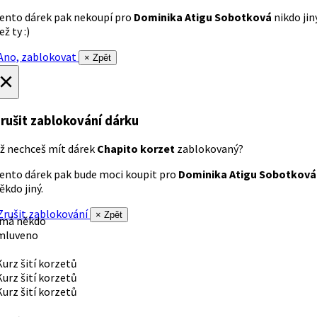
ento dárek pak nekoupí pro
Dominika Atigu Sobotková
nikdo jin
ež ty :)
no, zablokovat
× Zpět
×
rušit zablokování dárku
ž nechceš mít dárek
Chapito korzet
zablokovaný?
ento dárek pak bude moci koupit pro
Dominika Atigu Sobotková
ěkdo jiný.
rušit zablokování
× Zpět
 má někdo
mluveno