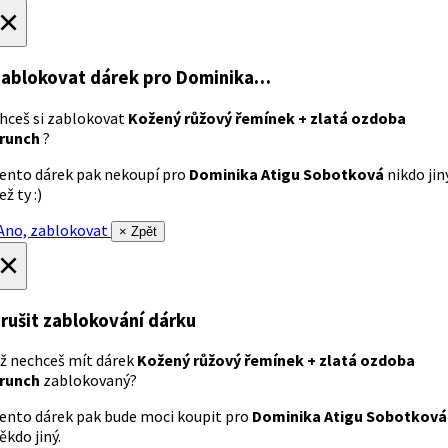
×
ablokovat dárek
pro Dominika…
hceš si zablokovat
Kožený růžový řemínek + zlatá ozdoba
runch
?
ento dárek pak nekoupí pro
Dominika Atigu Sobotková
nikdo jin
ež ty :)
no, zablokovat
× Zpět
×
rušit zablokování dárku
ž nechceš mít dárek
Kožený růžový řemínek + zlatá ozdoba
runch
zablokovaný?
ento dárek pak bude moci koupit pro
Dominika Atigu Sobotková
ěkdo jiný.