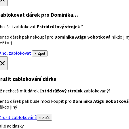
ablokovat dárek
pro Dominika…
hceš si zablokovat
Estrid růžový strojek
?
ento dárek pak nekoupí pro
Dominika Atigu Sobotková
nikdo jin
ež ty :)
no, zablokovat
× Zpět
×
rušit zablokování dárku
ž nechceš mít dárek
Estrid růžový strojek
zablokovaný?
ento dárek pak bude moci koupit pro
Dominika Atigu Sobotková
ěkdo jiný.
rušit zablokování
× Zpět