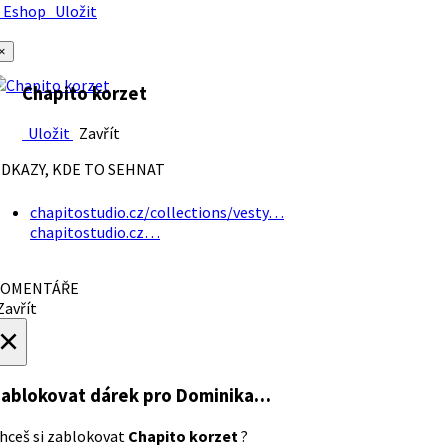
Eshop
Uložit
×
Chapito korzet
Uložit
Zavřít
DKAZY, KDE TO SEHNAT
chapitostudio.cz/collections/vesty…
chapitostudio.cz…
OMENTÁŘE
avřít
×
ablokovat dárek
pro Dominika…
hceš si zablokovat
Chapito korzet
?