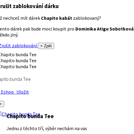
rušit zablokování dárku
ž nechceš mít dárek
Chapito kabát
zablokovaný?
ento dárek pak bude moci koupit pro
Dominika Atigu Sobotková
ěkdo jiný.
rušit zablokování
× Zpět
apito bunda Tee
Eshop
Uložit
×
Chapito bunda Tee
Jednu z těchto tří, výběr nechám na vas