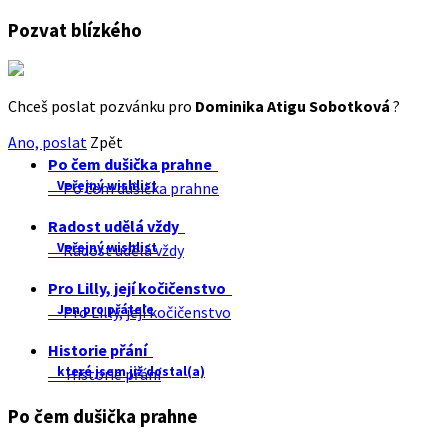
Pozvat blízkého
Chceš poslat pozvánku pro
Dominika Atigu Sobotková
?
Ano, poslat
Zpět
Po čem dušička prahne
Veřejný wishlist
Po čem dušička prahne
Radost udělá vždy
Veřejný wishlist
Radost udělá vždy
Pro Lilly, její kočičenstvo
Jen pro přátele
Pro Lilly, její kočičenstvo
Historie přání
které jsem již dostal(a)
Historie přání
Po čem dušička prahne