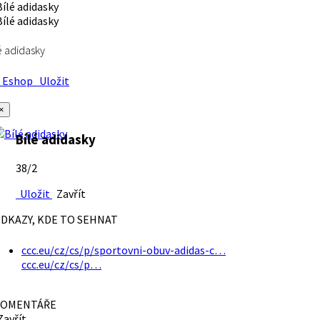
é adidasky
Eshop
Uložit
×
Bílé adidasky
38/2
Uložit
Zavřít
DKAZY, KDE TO SEHNAT
ccc.eu/cz/cs/p/sportovni-obuv-adidas-c…
ccc.eu/cz/cs/p…
OMENTÁŘE
avřít