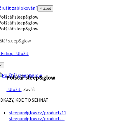
rušit zablokování
× Zpět
štář sleep&glow
Eshop
Uložit
×
Polštář sleep&glow
Uložit
Zavřít
DKAZY, KDE TO SEHNAT
sleepandglow.cz/product/11
sleepandglow.cz/product…