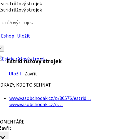
rid růžový strojek
Eshop
Uložit
×
Estrid růžový strojek
Uložit
Zavřít
DKAZY, KDE TO SEHNAT
www.vasobchodak.cz/p/80576/estrid…
www.vasobchodak.cz/p…
OMENTÁŘE
avřít
×