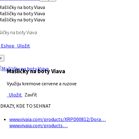
ličky na boty Viava
Eshop
Uložit
×
Mašličky na boty Viava
Využiju kremove cervene a ruzove
Uložit
Zavřít
DKAZY, KDE TO SEHNAT
www.vivaia.com/products/XRPD00812/Dora…
www.vivaia.com/products…