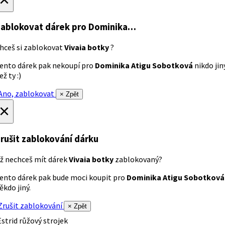
ablokovat dárek
pro Dominika…
hceš si zablokovat
Vivaia botky
?
ento dárek pak nekoupí pro
Dominika Atigu Sobotková
nikdo jin
ež ty :)
no, zablokovat
× Zpět
×
rušit zablokování dárku
ž nechceš mít dárek
Vivaia botky
zablokovaný?
ento dárek pak bude moci koupit pro
Dominika Atigu Sobotková
ěkdo jiný.
rušit zablokování
× Zpět