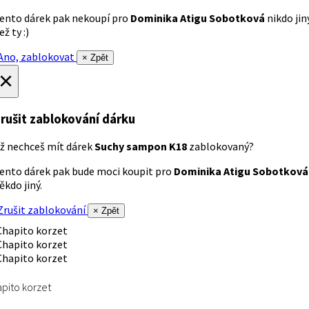
ento dárek pak nekoupí pro
Dominika Atigu Sobotková
nikdo jin
ež ty :)
no, zablokovat
× Zpět
×
rušit zablokování dárku
ž nechceš mít dárek
Suchy sampon K18
zablokovaný?
ento dárek pak bude moci koupit pro
Dominika Atigu Sobotková
ěkdo jiný.
rušit zablokování
× Zpět
pito korzet