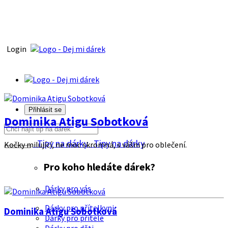
Login
Přihlásit se
Dominika Atigu Sobotková
Tipy na dárky
Tipy na dárky
Kočky milující, ne moc skromná, s vášni pro oblečení.
Pro koho hledáte dárek?
Dárky pro vás
Dárky pro přítelkyni
Dominika Atigu Sobotková
Dárky pro přítele