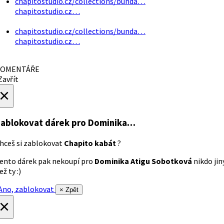
chapitostudio.cz/collections/bunda…
chapitostudio.cz…
chapitostudio.cz/collections/bunda…
chapitostudio.cz…
OMENTÁŘE
avřít
×
ablokovat dárek
pro Dominika…
hceš si zablokovat
Chapito kabát
?
ento dárek pak nekoupí pro
Dominika Atigu Sobotková
nikdo jin
ež ty :)
no, zablokovat
× Zpět
×