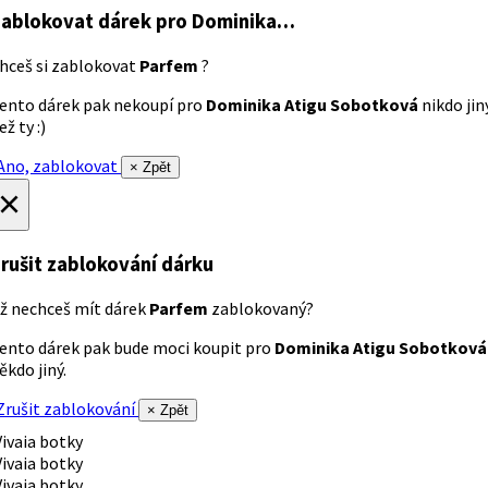
ablokovat dárek
pro Dominika…
hceš si zablokovat
Parfem
?
ento dárek pak nekoupí pro
Dominika Atigu Sobotková
nikdo jin
ež ty :)
no, zablokovat
× Zpět
×
rušit zablokování dárku
ž nechceš mít dárek
Parfem
zablokovaný?
ento dárek pak bude moci koupit pro
Dominika Atigu Sobotková
ěkdo jiný.
rušit zablokování
× Zpět