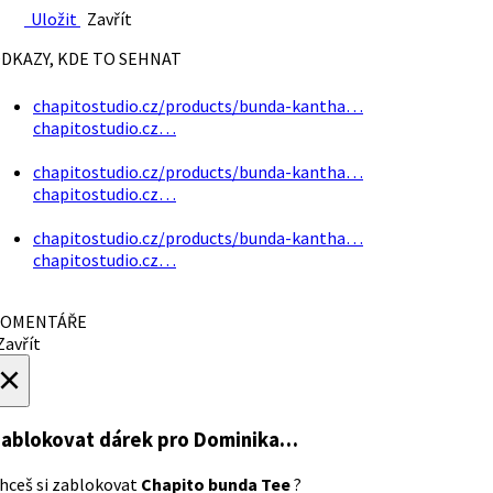
Uložit
Zavřít
DKAZY, KDE TO SEHNAT
chapitostudio.cz/products/bunda-kantha…
chapitostudio.cz…
chapitostudio.cz/products/bunda-kantha…
chapitostudio.cz…
chapitostudio.cz/products/bunda-kantha…
chapitostudio.cz…
OMENTÁŘE
avřít
×
ablokovat dárek
pro Dominika…
hceš si zablokovat
Chapito bunda Tee
?