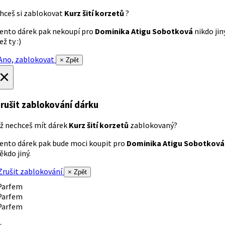
hceš si zablokovat
Kurz šití korzetů
?
ento dárek pak nekoupí pro
Dominika Atigu Sobotková
nikdo jin
ež ty :)
no, zablokovat
× Zpět
×
rušit zablokování dárku
ž nechceš mít dárek
Kurz šití korzetů
zablokovaný?
ento dárek pak bude moci koupit pro
Dominika Atigu Sobotková
ěkdo jiný.
rušit zablokování
× Zpět