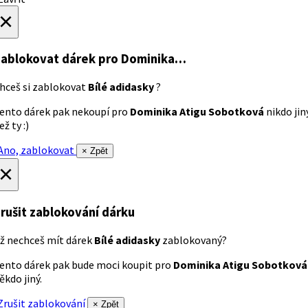
×
ablokovat dárek
pro Dominika…
hceš si zablokovat
Bílé adidasky
?
ento dárek pak nekoupí pro
Dominika Atigu Sobotková
nikdo jin
ež ty :)
no, zablokovat
× Zpět
×
rušit zablokování dárku
ž nechceš mít dárek
Bílé adidasky
zablokovaný?
ento dárek pak bude moci koupit pro
Dominika Atigu Sobotková
ěkdo jiný.
rušit zablokování
× Zpět