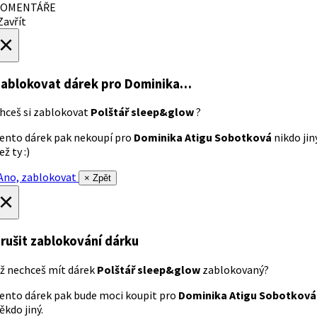
OMENTÁŘE
avřít
×
ablokovat dárek
pro Dominika…
hceš si zablokovat
Polštář sleep&glow
?
ento dárek pak nekoupí pro
Dominika Atigu Sobotková
nikdo jin
ež ty :)
no, zablokovat
× Zpět
×
rušit zablokování dárku
ž nechceš mít dárek
Polštář sleep&glow
zablokovaný?
ento dárek pak bude moci koupit pro
Dominika Atigu Sobotková
ěkdo jiný.