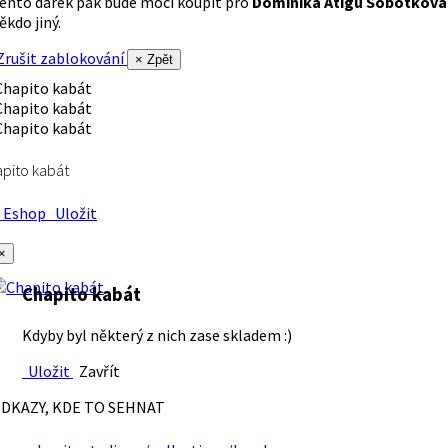
ento dárek pak bude moci koupit pro
Dominika Atigu Sobotková
ěkdo jiný.
rušit zablokování
× Zpět
pito kabát
Eshop
Uložit
×
Chapito kabát
Kdyby byl některý z nich zase skladem :)
Uložit
Zavřít
DKAZY, KDE TO SEHNAT