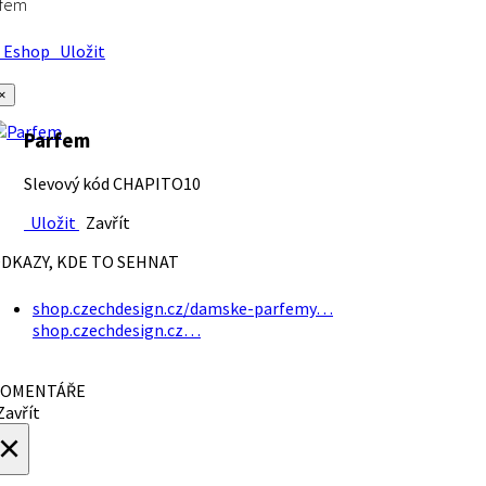
rfem
Eshop
Uložit
×
Parfem
Slevový kód CHAPITO10
Uložit
Zavřít
DKAZY, KDE TO SEHNAT
shop.czechdesign.cz/damske-parfemy…
shop.czechdesign.cz…
OMENTÁŘE
avřít
×