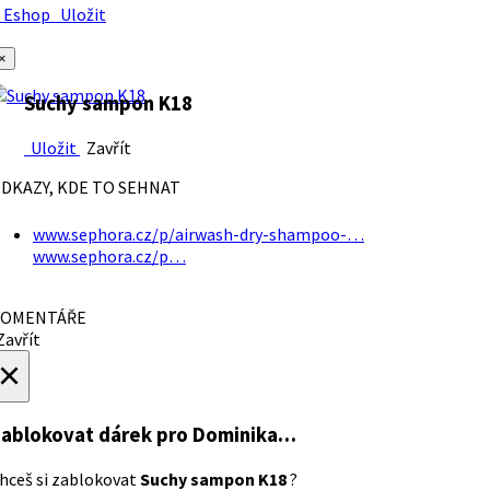
Eshop
Uložit
×
Suchy sampon K18
Uložit
Zavřít
DKAZY, KDE TO SEHNAT
www.sephora.cz/p/airwash-dry-shampoo-…
www.sephora.cz/p…
OMENTÁŘE
avřít
×
ablokovat dárek
pro Dominika…
hceš si zablokovat
Suchy sampon K18
?