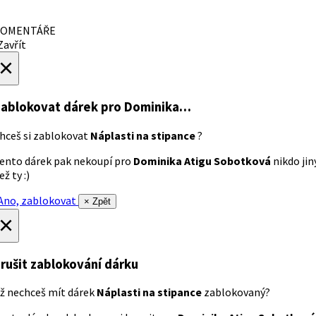
OMENTÁŘE
avřít
×
ablokovat dárek
pro Dominika…
hceš si zablokovat
Náplasti na stipance
?
ento dárek pak nekoupí pro
Dominika Atigu Sobotková
nikdo jin
ež ty :)
no, zablokovat
× Zpět
×
rušit zablokování dárku
ž nechceš mít dárek
Náplasti na stipance
zablokovaný?