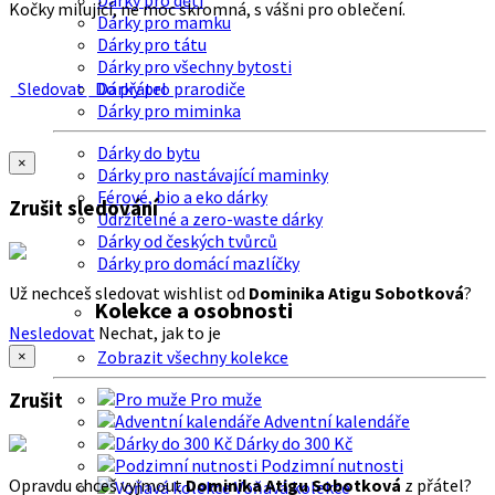
Dárky pro děti
Kočky milující, ne moc skromná, s vášni pro oblečení.
Dárky pro mamku
Dárky pro tátu
Dárky pro všechny bytosti
Sledovat
Do přátel
Dárky pro prarodiče
Dárky pro miminka
Dárky do bytu
×
Dárky pro nastávající maminky
Férové, bio a eko dárky
Zrušit sledování
Udržitelné a zero-waste dárky
Dárky od českých tvůrců
Dárky pro domácí mazlíčky
Už nechceš sledovat wishlist od
Dominika Atigu Sobotková
?
Kolekce a osobnosti
Nesledovat
Nechat, jak to je
Zobrazit všechny kolekce
×
Zrušit
Pro muže
Adventní kalendáře
Dárky do 300 Kč
Podzimní nutnosti
Opravdu chceš vyjmout
Dominika Atigu Sobotková
z přátel?
Voňavá kolekce