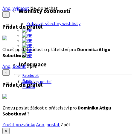
Ano, vyjmout
Ne, ponechat
Wishlisty osobností
×
Zobrazit všechny wishlisty
Přidat do přátel
Chceš poslat žádost o přátelství pro
Dominika Atigu
Sobotková
?
Informace
Ano, poslat
Zpět
×
Facebook
O nás
Podmínky použití
Přidat do přátel
Kontakt
Znovu poslat žádost o přátelství pro
Dominika Atigu
Sobotková
?
Zrušit pozvánku
Ano, poslat
Zpět
×