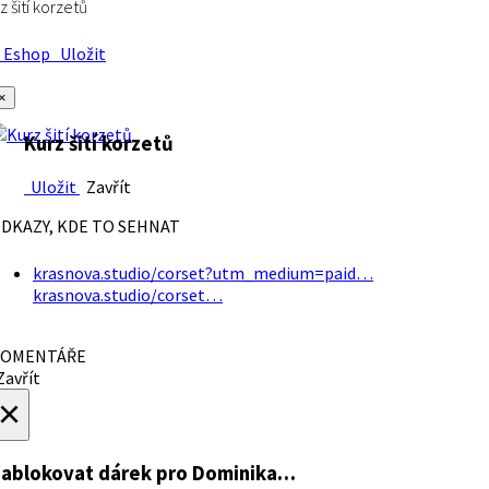
z šití korzetů
Eshop
Uložit
×
Kurz šití korzetů
Uložit
Zavřít
DKAZY, KDE TO SEHNAT
krasnova.studio/corset?utm_medium=paid…
krasnova.studio/corset…
OMENTÁŘE
avřít
×
ablokovat dárek
pro Dominika…