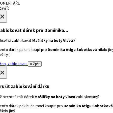
OMENTÁŘE
avřít
×
ablokovat dárek
pro Dominika…
hceš si zablokovat
Mašličky na boty Viava
?
ento dárek pak nekoupí pro
Dominika Atigu Sobotková
nikdo jin
ež ty :)
no, zablokovat
× Zpět
×
rušit zablokování dárku
ž nechceš mít dárek
Mašličky na boty Viava
zablokovaný?
ento dárek pak bude moci koupit pro
Dominika Atigu Sobotková
ěkdo jiný.