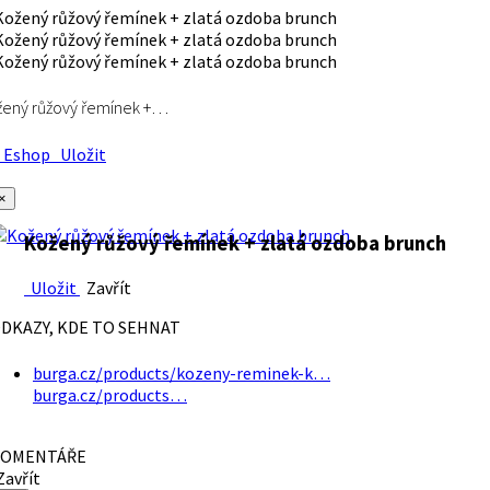
ený růžový řemínek +…
Eshop
Uložit
×
Kožený růžový řemínek + zlatá ozdoba brunch
Uložit
Zavřít
DKAZY, KDE TO SEHNAT
burga.cz/products/kozeny-reminek-k…
burga.cz/products…
OMENTÁŘE
avřít