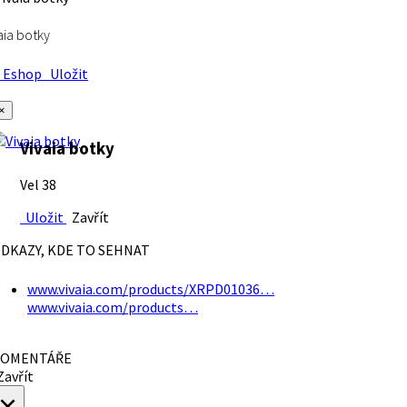
aia botky
Eshop
Uložit
×
Vivaia botky
Vel 38
Uložit
Zavřít
DKAZY, KDE TO SEHNAT
www.vivaia.com/products/XRPD01036…
www.vivaia.com/products…
OMENTÁŘE
avřít
×