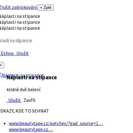
rušit zablokování
× Zpět
lasti na stipance
Eshop
Uložit
×
Náplasti na stipance
klidně dvě balení
Uložit
Zavřít
DKAZY, KDE TO SEHNAT
www.beautytape.cz/patches/?gad_source=1…
www.beautytape.cz…