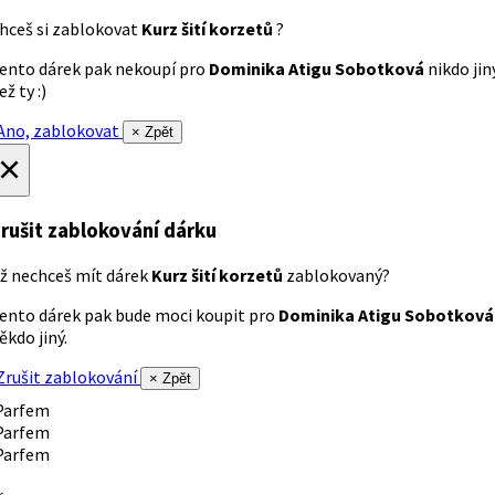
hceš si zablokovat
Kurz šití korzetů
?
ento dárek pak nekoupí pro
Dominika Atigu Sobotková
nikdo jin
ež ty :)
no, zablokovat
× Zpět
×
rušit zablokování dárku
ž nechceš mít dárek
Kurz šití korzetů
zablokovaný?
ento dárek pak bude moci koupit pro
Dominika Atigu Sobotková
ěkdo jiný.
rušit zablokování
× Zpět