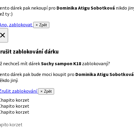
ento dárek pak nekoupí pro
Dominika Atigu Sobotková
nikdo jin
ež ty :)
no, zablokovat
× Zpět
×
rušit zablokování dárku
ž nechceš mít dárek
Suchy sampon K18
zablokovaný?
ento dárek pak bude moci koupit pro
Dominika Atigu Sobotková
ěkdo jiný.
rušit zablokování
× Zpět
pito korzet