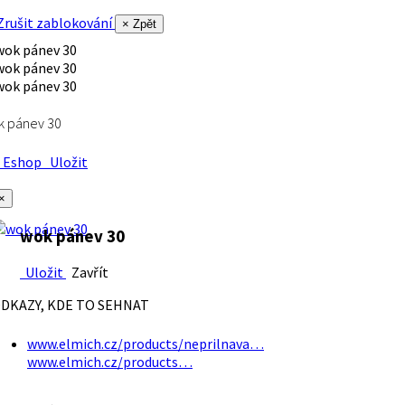
rušit zablokování
× Zpět
k pánev 30
Eshop
Uložit
×
wok pánev 30
Uložit
Zavřít
DKAZY, KDE TO SEHNAT
www.elmich.cz/products/neprilnava…
www.elmich.cz/products…