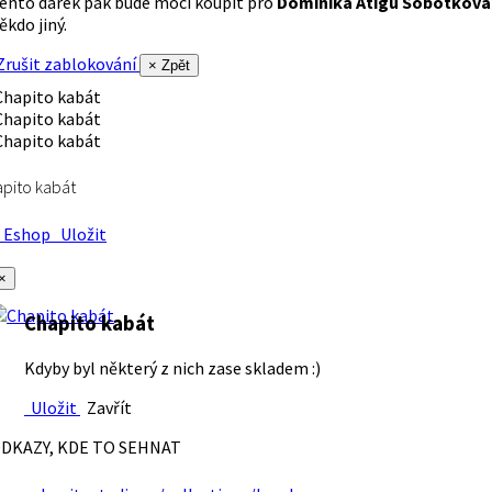
ento dárek pak bude moci koupit pro
Dominika Atigu Sobotková
ěkdo jiný.
rušit zablokování
× Zpět
pito kabát
Eshop
Uložit
×
Chapito kabát
Kdyby byl některý z nich zase skladem :)
Uložit
Zavřít
DKAZY, KDE TO SEHNAT