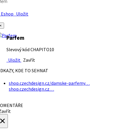
rfem
Eshop
Uložit
×
Parfem
Slevový kód CHAPITO10
Uložit
Zavřít
DKAZY, KDE TO SEHNAT
shop.czechdesign.cz/damske-parfemy…
shop.czechdesign.cz…
OMENTÁŘE
avřít
×