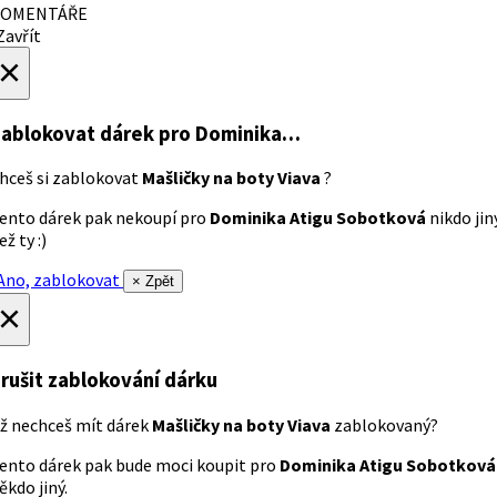
OMENTÁŘE
avřít
×
ablokovat dárek
pro Dominika…
hceš si zablokovat
Mašličky na boty Viava
?
ento dárek pak nekoupí pro
Dominika Atigu Sobotková
nikdo jin
ež ty :)
no, zablokovat
× Zpět
×
rušit zablokování dárku
ž nechceš mít dárek
Mašličky na boty Viava
zablokovaný?
ento dárek pak bude moci koupit pro
Dominika Atigu Sobotková
ěkdo jiný.