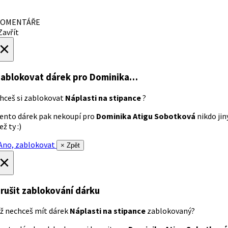
OMENTÁŘE
avřít
×
ablokovat dárek
pro Dominika…
hceš si zablokovat
Náplasti na stipance
?
ento dárek pak nekoupí pro
Dominika Atigu Sobotková
nikdo jin
ež ty :)
no, zablokovat
× Zpět
×
rušit zablokování dárku
ž nechceš mít dárek
Náplasti na stipance
zablokovaný?