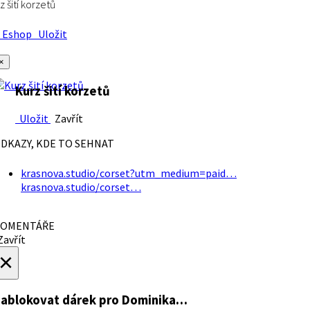
z šití korzetů
Eshop
Uložit
×
Kurz šití korzetů
Uložit
Zavřít
DKAZY, KDE TO SEHNAT
krasnova.studio/corset?utm_medium=paid…
krasnova.studio/corset…
OMENTÁŘE
avřít
×
ablokovat dárek
pro Dominika…