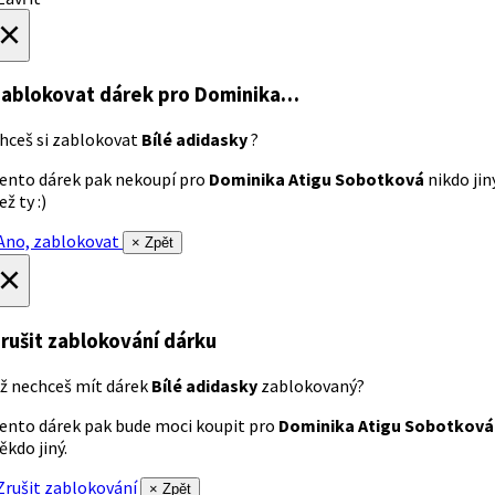
×
ablokovat dárek
pro Dominika…
hceš si zablokovat
Bílé adidasky
?
ento dárek pak nekoupí pro
Dominika Atigu Sobotková
nikdo jin
ež ty :)
no, zablokovat
× Zpět
×
rušit zablokování dárku
ž nechceš mít dárek
Bílé adidasky
zablokovaný?
ento dárek pak bude moci koupit pro
Dominika Atigu Sobotková
ěkdo jiný.
rušit zablokování
× Zpět