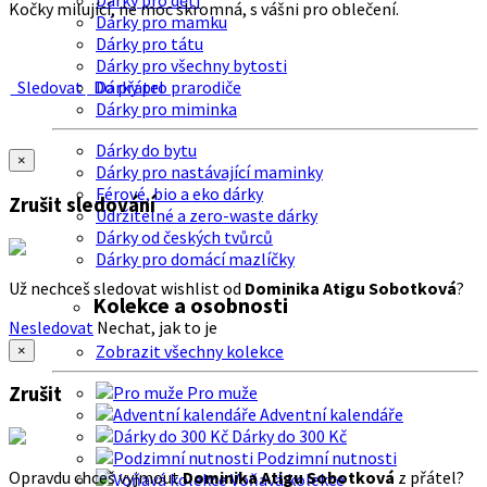
Dárky pro děti
Kočky milující, ne moc skromná, s vášni pro oblečení.
Dárky pro mamku
Dárky pro tátu
Dárky pro všechny bytosti
Sledovat
Do přátel
Dárky pro prarodiče
Dárky pro miminka
Dárky do bytu
×
Dárky pro nastávající maminky
Férové, bio a eko dárky
Zrušit sledování
Udržitelné a zero-waste dárky
Dárky od českých tvůrců
Dárky pro domácí mazlíčky
Už nechceš sledovat wishlist od
Dominika Atigu Sobotková
?
Kolekce a osobnosti
Nesledovat
Nechat, jak to je
Zobrazit všechny kolekce
×
Zrušit
Pro muže
Adventní kalendáře
Dárky do 300 Kč
Podzimní nutnosti
Opravdu chceš vyjmout
Dominika Atigu Sobotková
z přátel?
Voňavá kolekce