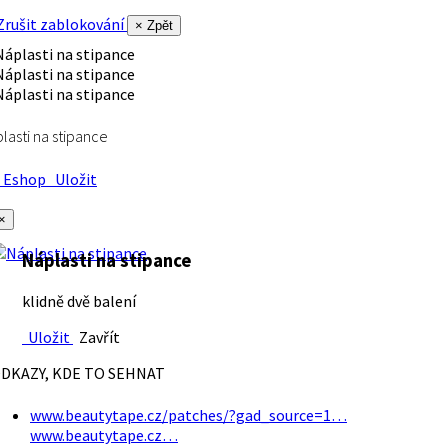
rušit zablokování
× Zpět
lasti na stipance
Eshop
Uložit
×
Náplasti na stipance
klidně dvě balení
Uložit
Zavřít
DKAZY, KDE TO SEHNAT
www.beautytape.cz/patches/?gad_source=1…
www.beautytape.cz…