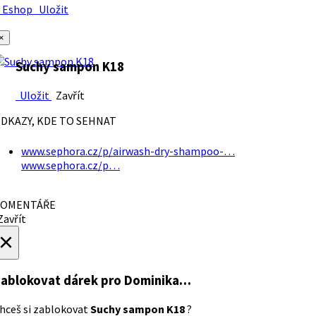
Eshop
Uložit
×
Suchy sampon K18
Uložit
Zavřít
DKAZY, KDE TO SEHNAT
www.sephora.cz/p/airwash-dry-shampoo-…
www.sephora.cz/p…
OMENTÁŘE
avřít
×
ablokovat dárek
pro Dominika…
hceš si zablokovat
Suchy sampon K18
?