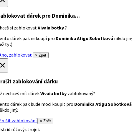
ablokovat dárek
pro Dominika…
hceš si zablokovat
Vivaia botky
?
ento dárek pak nekoupí pro
Dominika Atigu Sobotková
nikdo jin
ež ty :)
no, zablokovat
× Zpět
×
rušit zablokování dárku
ž nechceš mít dárek
Vivaia botky
zablokovaný?
ento dárek pak bude moci koupit pro
Dominika Atigu Sobotková
ěkdo jiný.
rušit zablokování
× Zpět