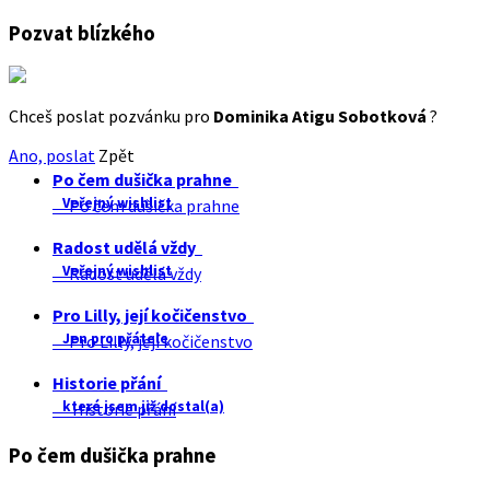
Pozvat blízkého
Chceš poslat pozvánku pro
Dominika Atigu Sobotková
?
Ano, poslat
Zpět
Po čem dušička prahne
Veřejný wishlist
Po čem dušička prahne
Radost udělá vždy
Veřejný wishlist
Radost udělá vždy
Pro Lilly, její kočičenstvo
Jen pro přátele
Pro Lilly, její kočičenstvo
Historie přání
které jsem již dostal(a)
Historie přání
Po čem dušička prahne