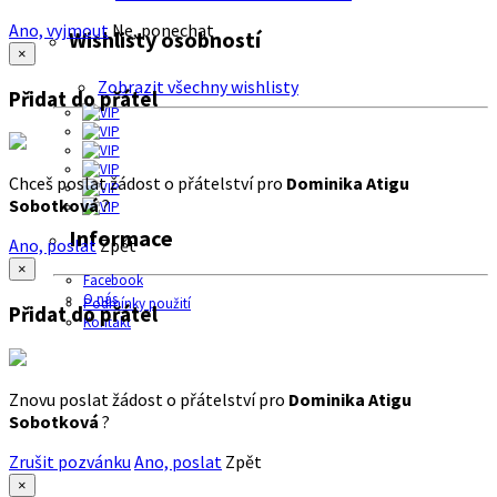
Ano, vyjmout
Ne, ponechat
Wishlisty osobností
×
Zobrazit všechny wishlisty
Přidat do přátel
Chceš poslat žádost o přátelství pro
Dominika Atigu
Sobotková
?
Informace
Ano, poslat
Zpět
×
Facebook
O nás
Podmínky použití
Přidat do přátel
Kontakt
Znovu poslat žádost o přátelství pro
Dominika Atigu
Sobotková
?
Zrušit pozvánku
Ano, poslat
Zpět
×