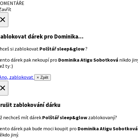
OMENTÁŘE
avřít
×
ablokovat dárek
pro Dominika…
hceš si zablokovat
Polštář sleep&glow
?
ento dárek pak nekoupí pro
Dominika Atigu Sobotková
nikdo jin
ež ty :)
no, zablokovat
× Zpět
×
rušit zablokování dárku
ž nechceš mít dárek
Polštář sleep&glow
zablokovaný?
ento dárek pak bude moci koupit pro
Dominika Atigu Sobotková
ěkdo jiný.