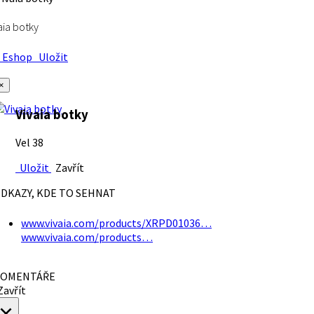
aia botky
Eshop
Uložit
×
Vivaia botky
Vel 38
Uložit
Zavřít
DKAZY, KDE TO SEHNAT
www.vivaia.com/products/XRPD01036…
www.vivaia.com/products…
OMENTÁŘE
avřít
×