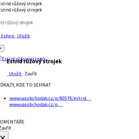
rid růžový strojek
Eshop
Uložit
×
Estrid růžový strojek
Uložit
Zavřít
DKAZY, KDE TO SEHNAT
www.vasobchodak.cz/p/80576/estrid…
www.vasobchodak.cz/p…
OMENTÁŘE
avřít
×