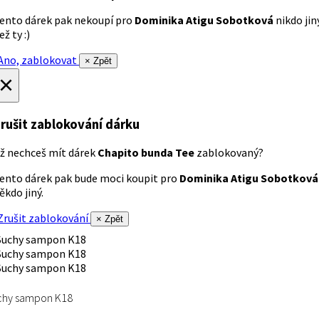
ento dárek pak nekoupí pro
Dominika Atigu Sobotková
nikdo jin
ež ty :)
no, zablokovat
× Zpět
×
rušit zablokování dárku
ž nechceš mít dárek
Chapito bunda Tee
zablokovaný?
ento dárek pak bude moci koupit pro
Dominika Atigu Sobotková
ěkdo jiný.
rušit zablokování
× Zpět
chy sampon K18