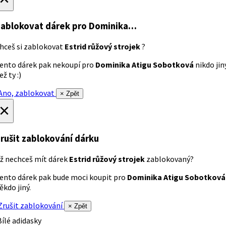
ablokovat dárek
pro Dominika…
hceš si zablokovat
Estrid růžový strojek
?
ento dárek pak nekoupí pro
Dominika Atigu Sobotková
nikdo jin
ež ty :)
no, zablokovat
× Zpět
×
rušit zablokování dárku
ž nechceš mít dárek
Estrid růžový strojek
zablokovaný?
ento dárek pak bude moci koupit pro
Dominika Atigu Sobotková
ěkdo jiný.
rušit zablokování
× Zpět