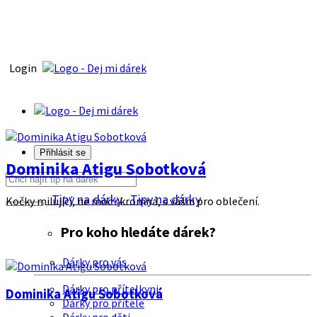
Login
Přihlásit se
Dominika Atigu Sobotková
Tipy na dárky
Tipy na dárky
Kočky milující, ne moc skromná, s vášni pro oblečení.
Pro koho hledáte dárek?
Dárky pro vás
Dárky pro přítelkyni
Dominika Atigu Sobotková
Dárky pro přítele