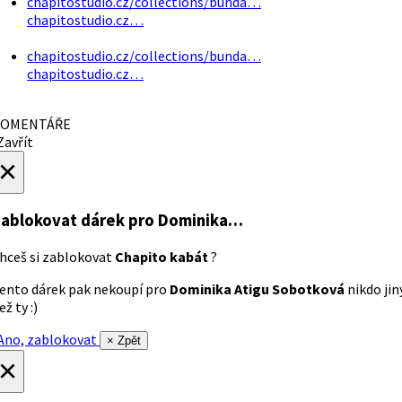
chapitostudio.cz/collections/bunda…
chapitostudio.cz…
chapitostudio.cz/collections/bunda…
chapitostudio.cz…
OMENTÁŘE
avřít
×
ablokovat dárek
pro Dominika…
hceš si zablokovat
Chapito kabát
?
ento dárek pak nekoupí pro
Dominika Atigu Sobotková
nikdo jin
ež ty :)
no, zablokovat
× Zpět
×