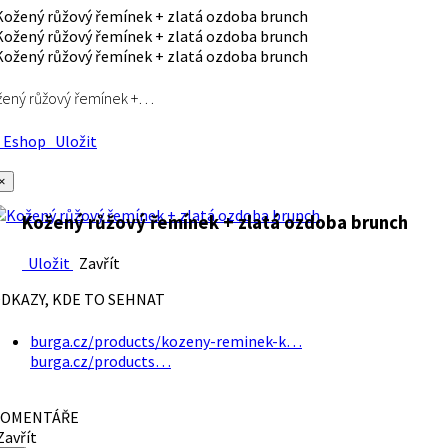
ený růžový řemínek +…
Eshop
Uložit
×
Kožený růžový řemínek + zlatá ozdoba brunch
Uložit
Zavřít
DKAZY, KDE TO SEHNAT
burga.cz/products/kozeny-reminek-k…
burga.cz/products…
OMENTÁŘE
avřít