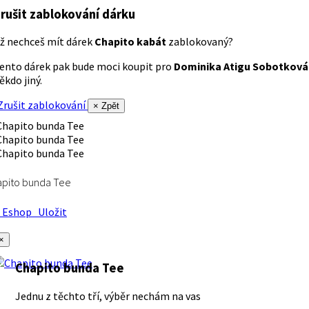
rušit zablokování dárku
ž nechceš mít dárek
Chapito kabát
zablokovaný?
ento dárek pak bude moci koupit pro
Dominika Atigu Sobotková
ěkdo jiný.
rušit zablokování
× Zpět
apito bunda Tee
Eshop
Uložit
×
Chapito bunda Tee
Jednu z těchto tří, výběr nechám na vas