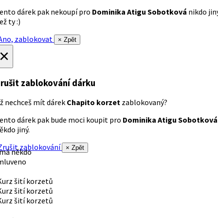
ento dárek pak nekoupí pro
Dominika Atigu Sobotková
nikdo jin
ež ty :)
no, zablokovat
× Zpět
×
rušit zablokování dárku
ž nechceš mít dárek
Chapito korzet
zablokovaný?
ento dárek pak bude moci koupit pro
Dominika Atigu Sobotková
ěkdo jiný.
rušit zablokování
× Zpět
 má někdo
mluveno