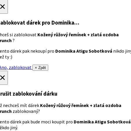
×
ablokovat dárek
pro Dominika…
hceš si zablokovat
Kožený růžový řemínek + zlatá ozdoba
runch
?
ento dárek pak nekoupí pro
Dominika Atigu Sobotková
nikdo jin
ež ty :)
no, zablokovat
× Zpět
×
rušit zablokování dárku
ž nechceš mít dárek
Kožený růžový řemínek + zlatá ozdoba
runch
zablokovaný?
ento dárek pak bude moci koupit pro
Dominika Atigu Sobotková
ěkdo jiný.