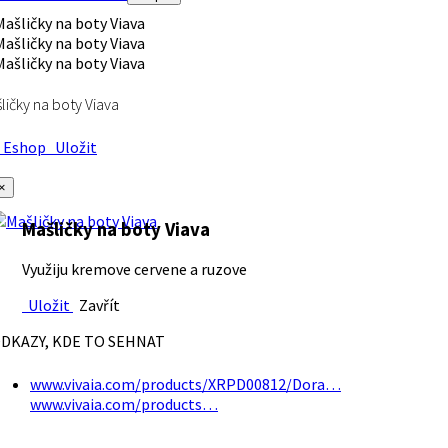
ličky na boty Viava
Eshop
Uložit
×
Mašličky na boty Viava
Využiju kremove cervene a ruzove
Uložit
Zavřít
DKAZY, KDE TO SEHNAT
www.vivaia.com/products/XRPD00812/Dora…
www.vivaia.com/products…