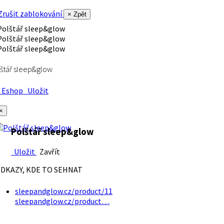
rušit zablokování
× Zpět
štář sleep&glow
Eshop
Uložit
×
Polštář sleep&glow
Uložit
Zavřít
DKAZY, KDE TO SEHNAT
sleepandglow.cz/product/11
sleepandglow.cz/product…