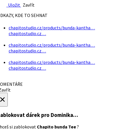
Uložit
Zavřít
DKAZY, KDE TO SEHNAT
chapitostudio.cz/products/bunda-kantha…
chapitostudio.cz…
chapitostudio.cz/products/bunda-kantha…
chapitostudio.cz…
chapitostudio.cz/products/bunda-kantha…
chapitostudio.cz…
OMENTÁŘE
avřít
×
ablokovat dárek
pro Dominika…
hceš si zablokovat
Chapito bunda Tee
?