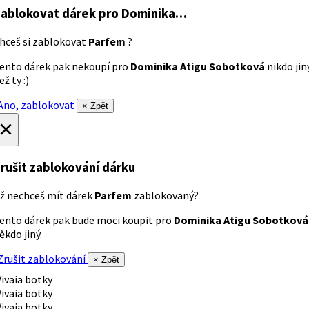
ablokovat dárek
pro Dominika…
hceš si zablokovat
Parfem
?
ento dárek pak nekoupí pro
Dominika Atigu Sobotková
nikdo jin
ež ty :)
no, zablokovat
× Zpět
×
rušit zablokování dárku
ž nechceš mít dárek
Parfem
zablokovaný?
ento dárek pak bude moci koupit pro
Dominika Atigu Sobotková
ěkdo jiný.
rušit zablokování
× Zpět