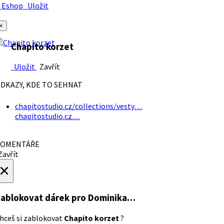
Eshop
Uložit
×
Chapito korzet
Uložit
Zavřít
DKAZY, KDE TO SEHNAT
chapitostudio.cz/collections/vesty…
chapitostudio.cz…
OMENTÁŘE
avřít
×
ablokovat dárek
pro Dominika…
hceš si zablokovat
Chapito korzet
?