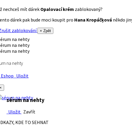
ž nechceš mít dárek
Opalovací krém
zablokovaný?
ento dárek pak bude moci koupit pro
Hana Kropáčķová
někdo jiný
rušit zablokování
× Zpět
um na nehty
Eshop
Uložit
×
sérum na nehty
Uložit
Zavřít
DKAZY, KDE TO SEHNAT