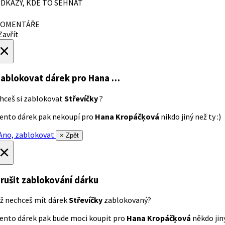
DKAZY, KDE TO SEHNAT
OMENTÁŘE
avřít
×
ablokovat dárek
pro Hana …
hceš si zablokovat
Střevíčky
?
ento dárek pak nekoupí pro
Hana Kropáčķová
nikdo jiný než ty :)
no, zablokovat
× Zpět
×
rušit zablokování dárku
ž nechceš mít dárek
Střevíčky
zablokovaný?
ento dárek pak bude moci koupit pro
Hana Kropáčķová
někdo jiný