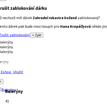
rušit zablokování dárku
ž nechceš mít dárek
Zahradní rukavice kožené
zablokovaný?
ento dárek pak bude moci koupit pro
Hana Kropáčķová
někdo jiný
rušit zablokování
× Zpět
erýny
Eshop
Uložit
×
Balerýny
41