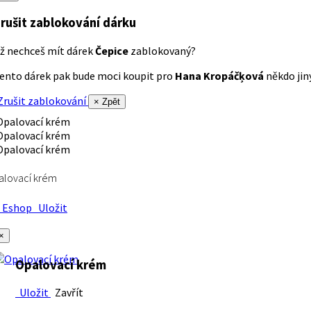
rušit zablokování dárku
ž nechceš mít dárek
Čepice
zablokovaný?
ento dárek pak bude moci koupit pro
Hana Kropáčķová
někdo jiný
rušit zablokování
× Zpět
alovací krém
Eshop
Uložit
×
Opalovací krém
Uložit
Zavřít