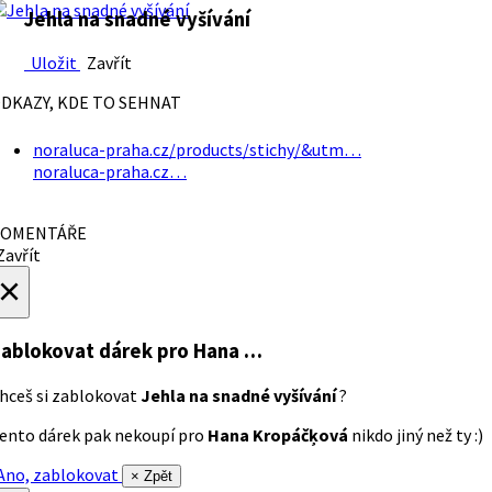
Jehla na snadné vyšívání
Uložit
Zavřít
DKAZY, KDE TO SEHNAT
noraluca-praha.cz/products/stichy/&utm…
noraluca-praha.cz…
OMENTÁŘE
avřít
×
ablokovat dárek
pro Hana …
hceš si zablokovat
Jehla na snadné vyšívání
?
ento dárek pak nekoupí pro
Hana Kropáčķová
nikdo jiný než ty :)
no, zablokovat
× Zpět