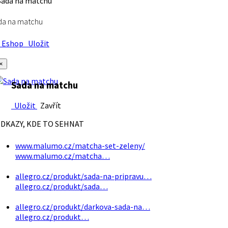
da na matchu
Eshop
Uložit
×
Sada na matchu
Uložit
Zavřít
DKAZY, KDE TO SEHNAT
www.malumo.cz/matcha-set-zeleny/
www.malumo.cz/matcha…
allegro.cz/produkt/sada-na-pripravu…
allegro.cz/produkt/sada…
allegro.cz/produkt/darkova-sada-na…
allegro.cz/produkt…