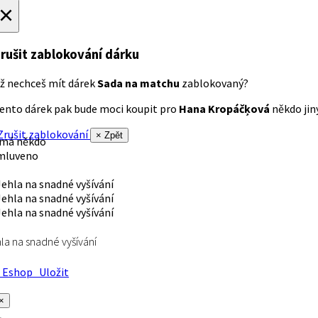
×
rušit zablokování dárku
ž nechceš mít dárek
Sada na matchu
zablokovaný?
ento dárek pak bude moci koupit pro
Hana Kropáčķová
někdo jiný
rušit zablokování
× Zpět
 má někdo
mluveno
la na snadné vyšívání
Eshop
Uložit
×