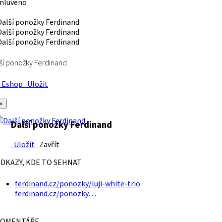
mluveno
ší ponožky Ferdinand
Eshop
Uložit
×
Další ponožky Ferdinand
Uložit
Zavřít
DKAZY, KDE TO SEHNAT
ferdinand.cz/ponozky/luji-white-trio
ferdinand.cz/ponozky…
OMENTÁŘE