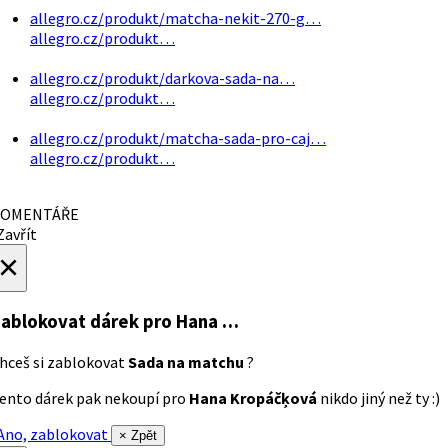
allegro.cz/produkt/matcha-nekit-270-g…
allegro.cz/produkt…
allegro.cz/produkt/darkova-sada-na…
allegro.cz/produkt…
allegro.cz/produkt/matcha-sada-pro-caj…
allegro.cz/produkt…
OMENTÁŘE
avřít
×
ablokovat dárek
pro Hana …
hceš si zablokovat
Sada na matchu
?
ento dárek pak nekoupí pro
Hana Kropáčķová
nikdo jiný než ty :)
no, zablokovat
× Zpět