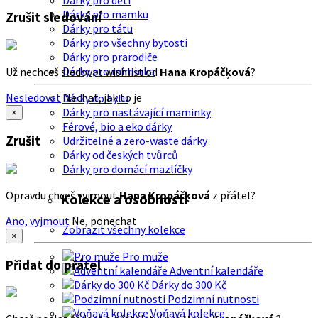
Dárky pro děti
Dárky pro mamku
Zrušit sledování
Dárky pro tátu
Dárky pro všechny bytosti
Dárky pro prarodiče
Dárky pro miminka
Už nechceš sledovat wishlist od
Hana Kropáčķová
?
Nesledovat
Nechat, jak to je
Dárky do bytu
Dárky pro nastávající maminky
×
Férové, bio a eko dárky
Zrušit
Udržitelné a zero-waste dárky
Dárky od českých tvůrců
Dárky pro domácí mazlíčky
Opravdu chceš vyjmout
Hana Kropáčķová
z přátel?
Kolekce a osobnosti
Ano, vyjmout
Ne, ponechat
Zobrazit všechny kolekce
×
Pro muže
Přidat do přátel
Adventní kalendáře
Dárky do 300 Kč
Podzimní nutnosti
Voňavá kolekce