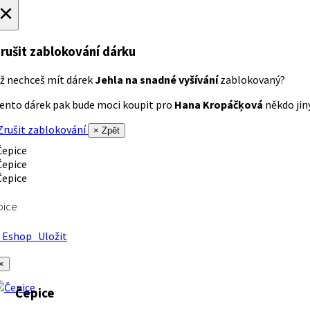
×
rušit zablokování dárku
ž nechceš mít dárek
Jehla na snadné vyšívání
zablokovaný?
ento dárek pak bude moci koupit pro
Hana Kropáčķová
někdo jiný
rušit zablokování
× Zpět
pice
Eshop
Uložit
×
Čepice