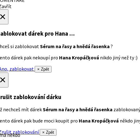
avřít
×
ablokovat dárek
pro Hana …
hceš si zablokovat
Sérum na řasy a hnědá řasenka
?
ento dárek pak nekoupí pro
Hana Kropáčķová
nikdo jiný než ty :)
no, zablokovat
× Zpět
×
rušit zablokování dárku
ž nechceš mít dárek
Sérum na řasy a hnědá řasenka
zablokovan
ento dárek pak bude moci koupit pro
Hana Kropáčķová
někdo jiný
rušit zablokování
× Zpět
 má někdo