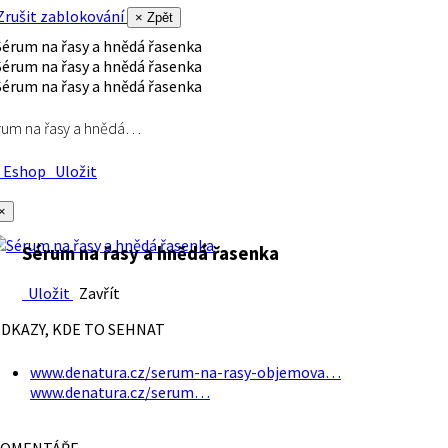
rušit zablokování
× Zpět
rum na řasy a hnědá…
Eshop
Uložit
×
Sérum na řasy a hnědá řasenka
Uložit
Zavřít
DKAZY, KDE TO SEHNAT
www.denatura.cz/serum-na-rasy-objemova…
www.denatura.cz/serum…
OMENTÁŘE