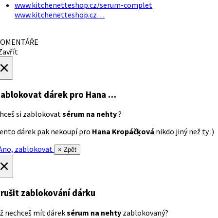
www.kitchenetteshop.cz/serum-complet
www.kitchenetteshop.cz…
OMENTÁŘE
avřít
×
ablokovat dárek
pro Hana …
hceš si zablokovat
sérum na nehty
?
ento dárek pak nekoupí pro
Hana Kropáčķová
nikdo jiný než ty :)
no, zablokovat
× Zpět
×
rušit zablokování dárku
ž nechceš mít dárek
sérum na nehty
zablokovaný?