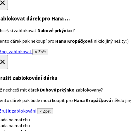
×
ablokovat dárek
pro Hana …
hceš si zablokovat
Dubové prkýnko
?
ento dárek pak nekoupí pro
Hana Kropáčķová
nikdo jiný než ty :)
no, zablokovat
× Zpět
×
rušit zablokování dárku
ž nechceš mít dárek
Dubové prkýnko
zablokovaný?
ento dárek pak bude moci koupit pro
Hana Kropáčķová
někdo jiný
rušit zablokování
× Zpět