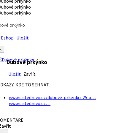
bové prkýnko
Eshop
Uložit
×
Dubové prkýnko
Uložit
Zavřít
DKAZY, KDE TO SEHNAT
www.cistedrevo.cz/dubove-prkenko-25-x…
www.cistedrevo.cz…
OMENTÁŘE
avřít