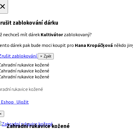
×
rušit zablokování dárku
ž nechceš mít dárek
Kultivátor
zablokovaný?
ento dárek pak bude moci koupit pro
Hana Kropáčķová
někdo jiný
rušit zablokování
× Zpět
radní rukavice kožené
Eshop
Uložit
×
Zahradní rukavice kožené