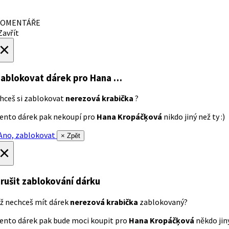
OMENTÁŘE
avřít
×
ablokovat dárek
pro Hana …
hceš si zablokovat
nerezová krabička
?
ento dárek pak nekoupí pro
Hana Kropáčķová
nikdo jiný než ty :)
no, zablokovat
× Zpět
×
rušit zablokování dárku
ž nechceš mít dárek
nerezová krabička
zablokovaný?
ento dárek pak bude moci koupit pro
Hana Kropáčķová
někdo jiný