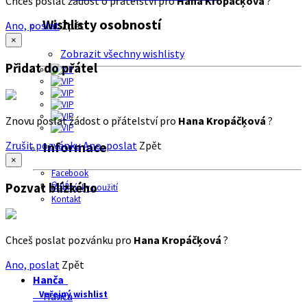
Chceš poslat žádost o přátelství pro
Hana Kropáčķová
?
Wishlisty osobností
Ano, poslat
Zpět
×
Zobrazit všechny wishlisty
Přidat do přátel
Znovu poslat žádost o přátelství pro
Hana Kropáčķová
?
Zrušit pozvánku
Ano, poslat
Zpět
Informace
×
Facebook
O nás
Pozvat blízkého
Podmínky použití
Kontakt
Chceš poslat pozvánku pro
Hana Kropáčķová
?
Ano, poslat
Zpět
Hanča
Veřejný wishlist
Hanča