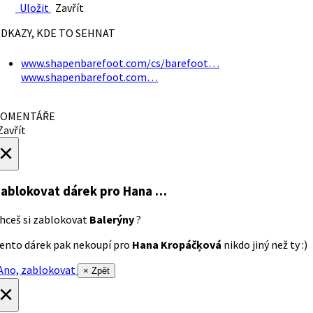
Uložit
Zavřít
DKAZY, KDE TO SEHNAT
www.shapenbarefoot.com/cs/barefoot…
www.shapenbarefoot.com…
OMENTÁŘE
avřít
×
ablokovat dárek
pro Hana …
hceš si zablokovat
Balerýny
?
ento dárek pak nekoupí pro
Hana Kropáčķová
nikdo jiný než ty :)
no, zablokovat
× Zpět
×