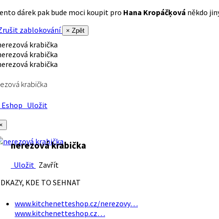
ento dárek pak bude moci koupit pro
Hana Kropáčķová
někdo jiný
rušit zablokování
× Zpět
ezová krabička
Eshop
Uložit
×
nerezová krabička
Uložit
Zavřít
DKAZY, KDE TO SEHNAT
www.kitchenetteshop.cz/nerezovy…
www.kitchenetteshop.cz…