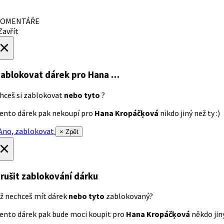
OMENTÁŘE
avřít
×
ablokovat dárek
pro Hana …
hceš si zablokovat
nebo tyto
?
ento dárek pak nekoupí pro
Hana Kropáčķová
nikdo jiný než ty :)
no, zablokovat
× Zpět
×
rušit zablokování dárku
ž nechceš mít dárek
nebo tyto
zablokovaný?
ento dárek pak bude moci koupit pro
Hana Kropáčķová
někdo jiný