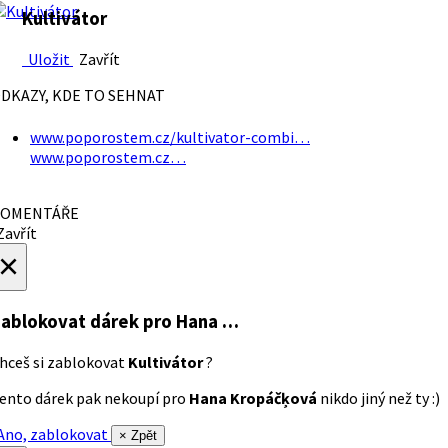
Kultivátor
Uložit
Zavřít
DKAZY, KDE TO SEHNAT
www.poporostem.cz/kultivator-combi…
www.poporostem.cz…
OMENTÁŘE
avřít
×
ablokovat dárek
pro Hana …
hceš si zablokovat
Kultivátor
?
ento dárek pak nekoupí pro
Hana Kropáčķová
nikdo jiný než ty :)
no, zablokovat
× Zpět