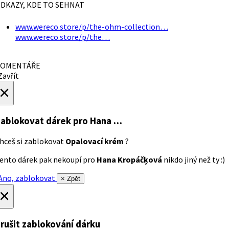
DKAZY, KDE TO SEHNAT
www.wereco.store/p/the-ohm-collection…
www.wereco.store/p/the…
OMENTÁŘE
avřít
×
ablokovat dárek
pro Hana …
hceš si zablokovat
Opalovací krém
?
ento dárek pak nekoupí pro
Hana Kropáčķová
nikdo jiný než ty :)
no, zablokovat
× Zpět
×
rušit zablokování dárku