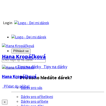
Login
Přihlásit se
Hana Kropáčķová
Tipy na dárky
Tipy na dárky
Hana Kropáčķová
Pro koho hledáte dárek?
Přidat do přátel
Dárky pro vás
Dárky pro přítelkyni
Dárky pro přítele
×