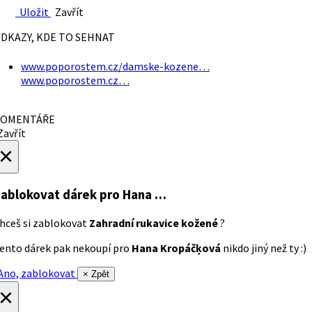
Uložit
Zavřít
DKAZY, KDE TO SEHNAT
www.poporostem.cz/damske-kozene…
www.poporostem.cz…
OMENTÁŘE
avřít
×
ablokovat dárek
pro Hana …
hceš si zablokovat
Zahradní rukavice kožené
?
ento dárek pak nekoupí pro
Hana Kropáčķová
nikdo jiný než ty :)
no, zablokovat
× Zpět
×