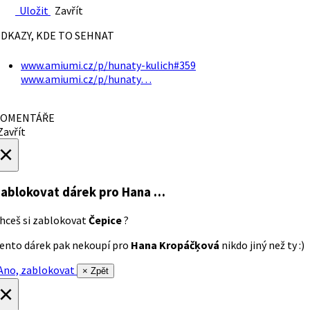
Uložit
Zavřít
DKAZY, KDE TO SEHNAT
www.amiumi.cz/p/hunaty-kulich#359
www.amiumi.cz/p/hunaty…
OMENTÁŘE
avřít
×
ablokovat dárek
pro Hana …
hceš si zablokovat
Čepice
?
ento dárek pak nekoupí pro
Hana Kropáčķová
nikdo jiný než ty :)
no, zablokovat
× Zpět
×