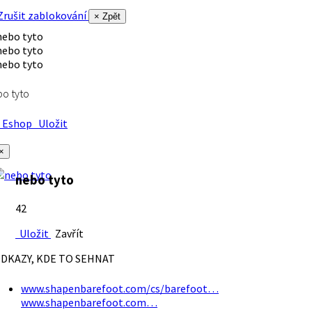
rušit zablokování
× Zpět
o tyto
Eshop
Uložit
×
nebo tyto
42
Uložit
Zavřít
DKAZY, KDE TO SEHNAT
www.shapenbarefoot.com/cs/barefoot…
www.shapenbarefoot.com…