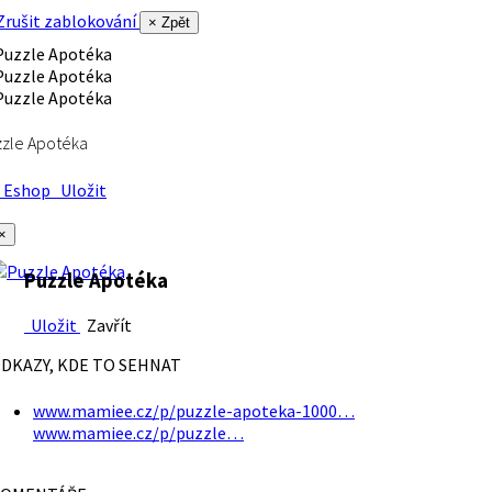
rušit zablokování
× Zpět
zle Apotéka
Eshop
Uložit
×
Puzzle Apotéka
Uložit
Zavřít
DKAZY, KDE TO SEHNAT
www.mamiee.cz/p/puzzle-apoteka-1000…
www.mamiee.cz/p/puzzle…