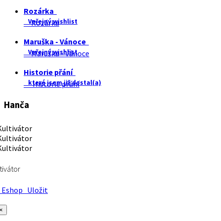
Rozárka
Veřejný wishlist
Rozárka
Maruška - Vánoce
Veřejný wishlist
Maruška - Vánoce
Historie přání
které jsem již dostal(a)
Historie přání
Hanča
tivátor
Eshop
Uložit
×