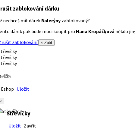
rušit zablokování dárku
ž nechceš mít dárek
Balerýny
zablokovaný?
ento dárek pak bude moci koupit pro
Hana Kropáčķová
někdo jiný
rušit zablokování
× Zpět
evíčky
Eshop
Uložit
×
Střevíčky
Uložit
Zavřít