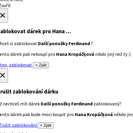
avřít
×
ablokovat dárek
pro Hana …
hceš si zablokovat
Další ponožky Ferdinand
?
ento dárek pak nekoupí pro
Hana Kropáčķová
nikdo jiný než ty :)
no, zablokovat
× Zpět
×
rušit zablokování dárku
ž nechceš mít dárek
Další ponožky Ferdinand
zablokovaný?
ento dárek pak bude moci koupit pro
Hana Kropáčķová
někdo jiný
rušit zablokování
× Zpět