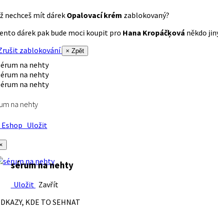
ž nechceš mít dárek
Opalovací krém
zablokovaný?
ento dárek pak bude moci koupit pro
Hana Kropáčķová
někdo jiný
rušit zablokování
× Zpět
um na nehty
Eshop
Uložit
×
sérum na nehty
Uložit
Zavřít
DKAZY, KDE TO SEHNAT