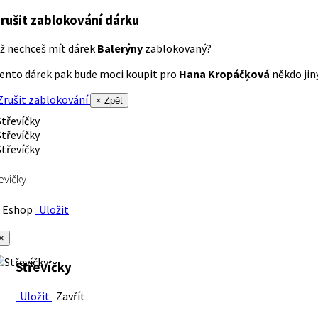
rušit zablokování dárku
ž nechceš mít dárek
Balerýny
zablokovaný?
ento dárek pak bude moci koupit pro
Hana Kropáčķová
někdo jiný
rušit zablokování
× Zpět
evíčky
Eshop
Uložit
×
Střevíčky
Uložit
Zavřít