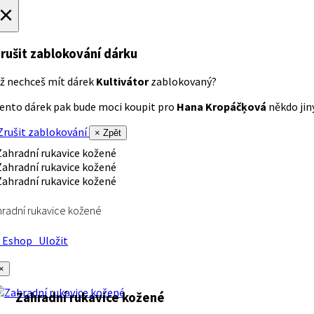
×
rušit zablokování dárku
ž nechceš mít dárek
Kultivátor
zablokovaný?
ento dárek pak bude moci koupit pro
Hana Kropáčķová
někdo jiný
rušit zablokování
× Zpět
radní rukavice kožené
Eshop
Uložit
×
Zahradní rukavice kožené