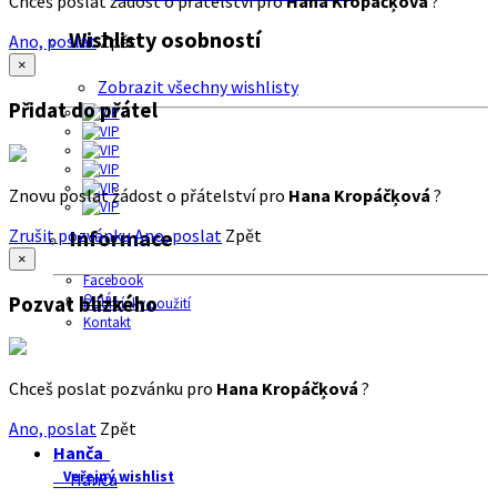
Chceš poslat žádost o přátelství pro
Hana Kropáčķová
?
Wishlisty osobností
Ano, poslat
Zpět
×
Zobrazit všechny wishlisty
Přidat do přátel
Znovu poslat žádost o přátelství pro
Hana Kropáčķová
?
Zrušit pozvánku
Ano, poslat
Zpět
Informace
×
Facebook
O nás
Pozvat blízkého
Podmínky použití
Kontakt
Chceš poslat pozvánku pro
Hana Kropáčķová
?
Ano, poslat
Zpět
Hanča
Veřejný wishlist
Hanča