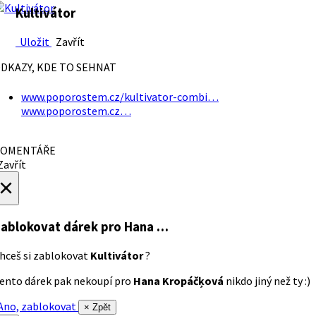
Kultivátor
Uložit
Zavřít
DKAZY, KDE TO SEHNAT
www.poporostem.cz/kultivator-combi…
www.poporostem.cz…
OMENTÁŘE
avřít
×
ablokovat dárek
pro Hana …
hceš si zablokovat
Kultivátor
?
ento dárek pak nekoupí pro
Hana Kropáčķová
nikdo jiný než ty :)
no, zablokovat
× Zpět