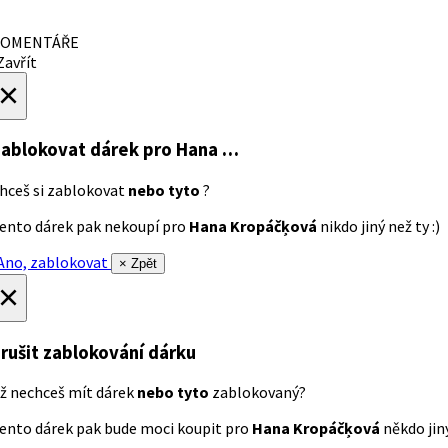
OMENTÁŘE
avřít
×
ablokovat dárek
pro Hana …
hceš si zablokovat
nebo tyto
?
ento dárek pak nekoupí pro
Hana Kropáčķová
nikdo jiný než ty :)
no, zablokovat
× Zpět
×
rušit zablokování dárku
ž nechceš mít dárek
nebo tyto
zablokovaný?
ento dárek pak bude moci koupit pro
Hana Kropáčķová
někdo jiný