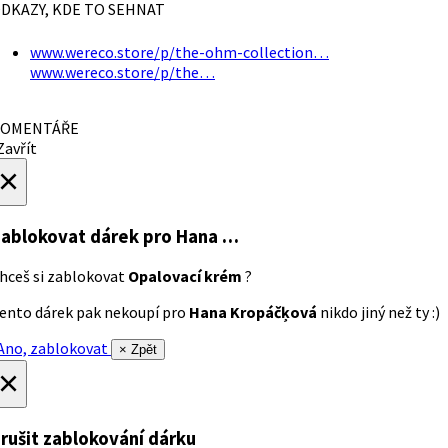
DKAZY, KDE TO SEHNAT
www.wereco.store/p/the-ohm-collection…
www.wereco.store/p/the…
OMENTÁŘE
avřít
×
ablokovat dárek
pro Hana …
hceš si zablokovat
Opalovací krém
?
ento dárek pak nekoupí pro
Hana Kropáčķová
nikdo jiný než ty :)
no, zablokovat
× Zpět
×
rušit zablokování dárku