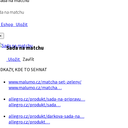
da na matchu
Eshop
Uložit
×
Sada na matchu
Uložit
Zavřít
DKAZY, KDE TO SEHNAT
www.malumo.cz/matcha-set-zeleny/
www.malumo.cz/matcha…
allegro.cz/produkt/sada-na-pripravu…
allegro.cz/produkt/sada…
allegro.cz/produkt/darkova-sada-na…
allegro.cz/produkt…