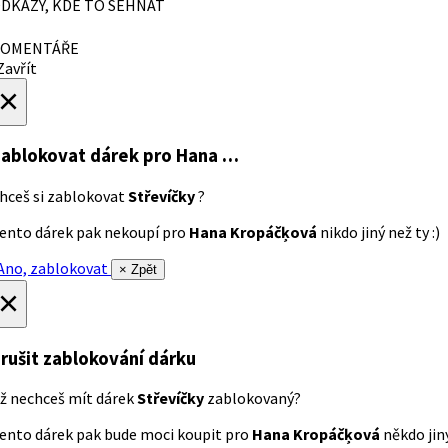
DKAZY, KDE TO SEHNAT
OMENTÁŘE
avřít
×
ablokovat dárek
pro Hana …
hceš si zablokovat
Střevíčky
?
ento dárek pak nekoupí pro
Hana Kropáčķová
nikdo jiný než ty :)
no, zablokovat
× Zpět
×
rušit zablokování dárku
ž nechceš mít dárek
Střevíčky
zablokovaný?
ento dárek pak bude moci koupit pro
Hana Kropáčķová
někdo jiný