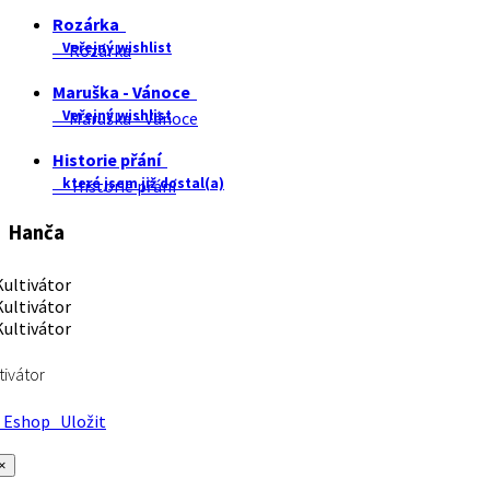
Rozárka
Veřejný wishlist
Rozárka
Maruška - Vánoce
Veřejný wishlist
Maruška - Vánoce
Historie přání
které jsem již dostal(a)
Historie přání
Hanča
tivátor
Eshop
Uložit
×