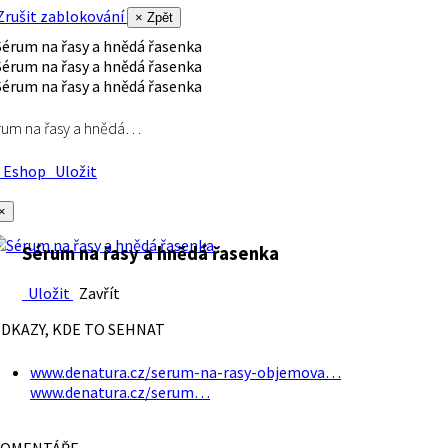
rušit zablokování
× Zpět
rum na řasy a hnědá…
Eshop
Uložit
×
Sérum na řasy a hnědá řasenka
Uložit
Zavřít
DKAZY, KDE TO SEHNAT
www.denatura.cz/serum-na-rasy-objemova…
www.denatura.cz/serum…
OMENTÁŘE