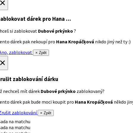
×
ablokovat dárek
pro Hana …
hceš si zablokovat
Dubové prkýnko
?
ento dárek pak nekoupí pro
Hana Kropáčķová
nikdo jiný než ty :)
no, zablokovat
× Zpět
×
rušit zablokování dárku
ž nechceš mít dárek
Dubové prkýnko
zablokovaný?
ento dárek pak bude moci koupit pro
Hana Kropáčķová
někdo jiný
rušit zablokování
× Zpět