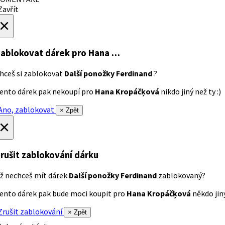
avřít
×
ablokovat dárek
pro Hana …
hceš si zablokovat
Další ponožky Ferdinand
?
ento dárek pak nekoupí pro
Hana Kropáčķová
nikdo jiný než ty :)
no, zablokovat
× Zpět
×
rušit zablokování dárku
ž nechceš mít dárek
Další ponožky Ferdinand
zablokovaný?
ento dárek pak bude moci koupit pro
Hana Kropáčķová
někdo jiný
rušit zablokování
× Zpět