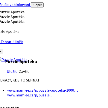
rušit zablokování
× Zpět
zle Apotéka
Eshop
Uložit
×
Puzzle Apotéka
Uložit
Zavřít
DKAZY, KDE TO SEHNAT
www.mamiee.cz/p/puzzle-apoteka-1000…
www.mamiee.cz/p/puzzle…