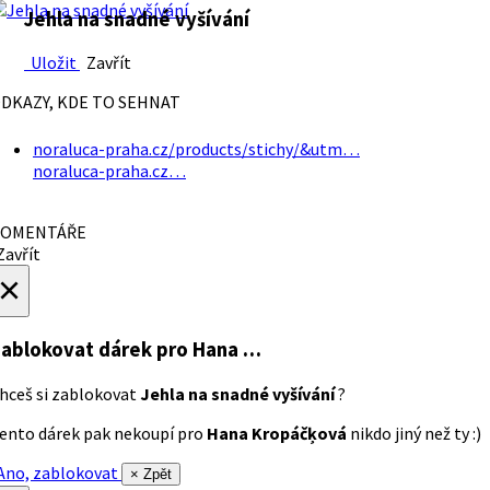
Jehla na snadné vyšívání
Uložit
Zavřít
DKAZY, KDE TO SEHNAT
noraluca-praha.cz/products/stichy/&utm…
noraluca-praha.cz…
OMENTÁŘE
avřít
×
ablokovat dárek
pro Hana …
hceš si zablokovat
Jehla na snadné vyšívání
?
ento dárek pak nekoupí pro
Hana Kropáčķová
nikdo jiný než ty :)
no, zablokovat
× Zpět