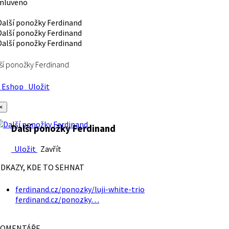
mluveno
ší ponožky Ferdinand
Eshop
Uložit
×
Další ponožky Ferdinand
Uložit
Zavřít
DKAZY, KDE TO SEHNAT
ferdinand.cz/ponozky/luji-white-trio
ferdinand.cz/ponozky…
OMENTÁŘE