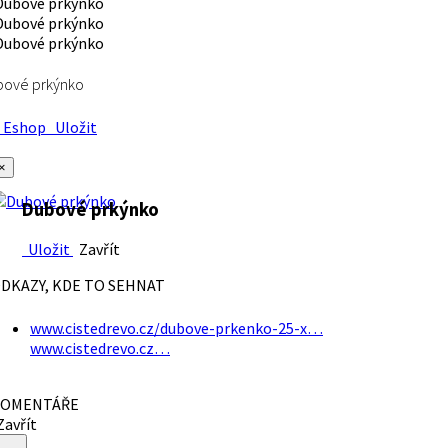
bové prkýnko
Eshop
Uložit
×
Dubové prkýnko
Uložit
Zavřít
DKAZY, KDE TO SEHNAT
www.cistedrevo.cz/dubove-prkenko-25-x…
www.cistedrevo.cz…
OMENTÁŘE
avřít