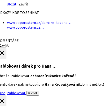
Uložit
Zavřít
DKAZY, KDE TO SEHNAT
www.poporostem.cz/damske-kozene…
www.poporostem.cz…
OMENTÁŘE
avřít
×
ablokovat dárek
pro Hana …
hceš si zablokovat
Zahradní rukavice kožené
?
ento dárek pak nekoupí pro
Hana Kropáčķová
nikdo jiný než ty :)
no, zablokovat
× Zpět
×