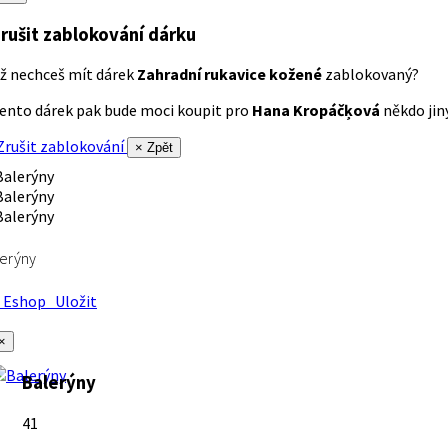
rušit zablokování dárku
ž nechceš mít dárek
Zahradní rukavice kožené
zablokovaný?
ento dárek pak bude moci koupit pro
Hana Kropáčķová
někdo jiný
rušit zablokování
× Zpět
erýny
Eshop
Uložit
×
Balerýny
41