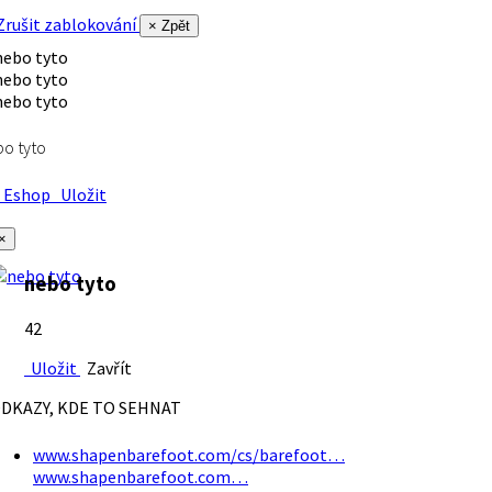
rušit zablokování
× Zpět
o tyto
Eshop
Uložit
×
nebo tyto
42
Uložit
Zavřít
DKAZY, KDE TO SEHNAT
www.shapenbarefoot.com/cs/barefoot…
www.shapenbarefoot.com…