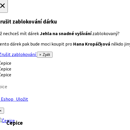
×
rušit zablokování dárku
ž nechceš mít dárek
Jehla na snadné vyšívání
zablokovaný?
ento dárek pak bude moci koupit pro
Hana Kropáčķová
někdo jiný
rušit zablokování
× Zpět
pice
Eshop
Uložit
×
Čepice