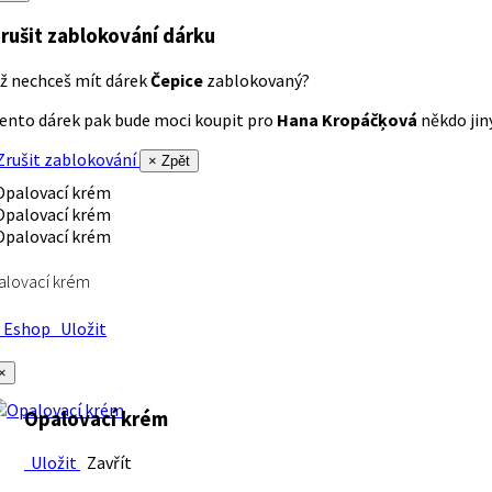
rušit zablokování dárku
ž nechceš mít dárek
Čepice
zablokovaný?
ento dárek pak bude moci koupit pro
Hana Kropáčķová
někdo jiný
rušit zablokování
× Zpět
alovací krém
Eshop
Uložit
×
Opalovací krém
Uložit
Zavřít