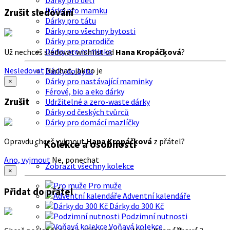
Dárky pro děti
Dárky pro mamku
Zrušit sledování
Dárky pro tátu
Dárky pro všechny bytosti
Dárky pro prarodiče
Dárky pro miminka
Už nechceš sledovat wishlist od
Hana Kropáčķová
?
Nesledovat
Nechat, jak to je
Dárky do bytu
Dárky pro nastávající maminky
×
Férové, bio a eko dárky
Zrušit
Udržitelné a zero-waste dárky
Dárky od českých tvůrců
Dárky pro domácí mazlíčky
Opravdu chceš vyjmout
Hana Kropáčķová
z přátel?
Kolekce a osobnosti
Ano, vyjmout
Ne, ponechat
Zobrazit všechny kolekce
×
Pro muže
Přidat do přátel
Adventní kalendáře
Dárky do 300 Kč
Podzimní nutnosti
Voňavá kolekce