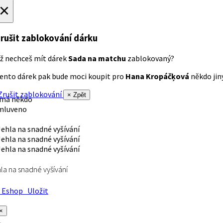
×
rušit zablokování dárku
ž nechceš mít dárek
Sada na matchu
zablokovaný?
ento dárek pak bude moci koupit pro
Hana Kropáčķová
někdo jiný
rušit zablokování
× Zpět
 má někdo
mluveno
la na snadné vyšívání
Eshop
Uložit
×