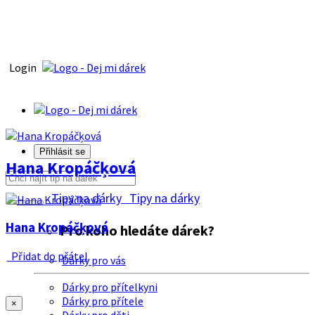
Login
Přihlásit se
Hana Kropáčķová
Tipy na dárky
Tipy na dárky
Hana Kropáčķová
Pro koho hledáte dárek?
Přidat do přátel
Dárky pro vás
Dárky pro přítelkyni
Dárky pro přítele
×