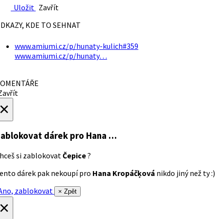
Uložit
Zavřít
DKAZY, KDE TO SEHNAT
www.amiumi.cz/p/hunaty-kulich#359
www.amiumi.cz/p/hunaty…
OMENTÁŘE
avřít
×
ablokovat dárek
pro Hana …
hceš si zablokovat
Čepice
?
ento dárek pak nekoupí pro
Hana Kropáčķová
nikdo jiný než ty :)
no, zablokovat
× Zpět
×