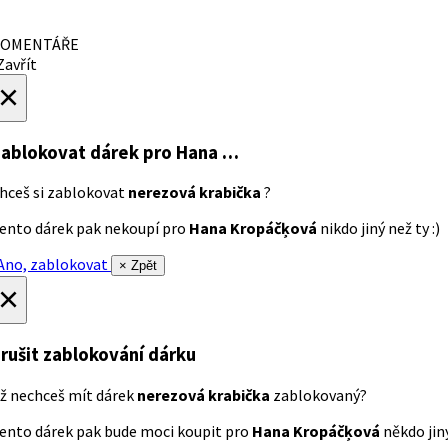
OMENTÁŘE
avřít
×
ablokovat dárek
pro Hana …
hceš si zablokovat
nerezová krabička
?
ento dárek pak nekoupí pro
Hana Kropáčķová
nikdo jiný než ty :)
no, zablokovat
× Zpět
×
rušit zablokování dárku
ž nechceš mít dárek
nerezová krabička
zablokovaný?
ento dárek pak bude moci koupit pro
Hana Kropáčķová
někdo jiný