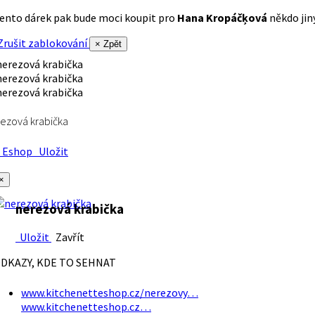
ento dárek pak bude moci koupit pro
Hana Kropáčķová
někdo jiný
rušit zablokování
× Zpět
ezová krabička
Eshop
Uložit
×
nerezová krabička
Uložit
Zavřít
DKAZY, KDE TO SEHNAT
www.kitchenetteshop.cz/nerezovy…
www.kitchenetteshop.cz…