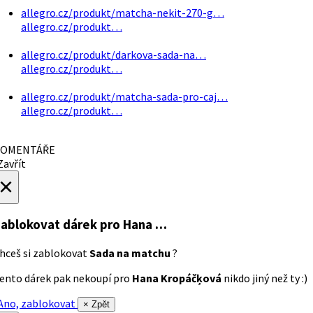
allegro.cz/produkt/matcha-nekit-270-g…
allegro.cz/produkt…
allegro.cz/produkt/darkova-sada-na…
allegro.cz/produkt…
allegro.cz/produkt/matcha-sada-pro-caj…
allegro.cz/produkt…
OMENTÁŘE
avřít
×
ablokovat dárek
pro Hana …
hceš si zablokovat
Sada na matchu
?
ento dárek pak nekoupí pro
Hana Kropáčķová
nikdo jiný než ty :)
no, zablokovat
× Zpět