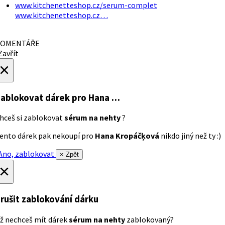
www.kitchenetteshop.cz/serum-complet
www.kitchenetteshop.cz…
OMENTÁŘE
avřít
×
ablokovat dárek
pro Hana …
hceš si zablokovat
sérum na nehty
?
ento dárek pak nekoupí pro
Hana Kropáčķová
nikdo jiný než ty :)
no, zablokovat
× Zpět
×
rušit zablokování dárku
ž nechceš mít dárek
sérum na nehty
zablokovaný?