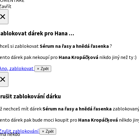
avřít
×
ablokovat dárek
pro Hana …
hceš si zablokovat
Sérum na řasy a hnědá řasenka
?
ento dárek pak nekoupí pro
Hana Kropáčķová
nikdo jiný než ty :)
no, zablokovat
× Zpět
×
rušit zablokování dárku
ž nechceš mít dárek
Sérum na řasy a hnědá řasenka
zablokovan
ento dárek pak bude moci koupit pro
Hana Kropáčķová
někdo jiný
rušit zablokování
× Zpět
 má někdo