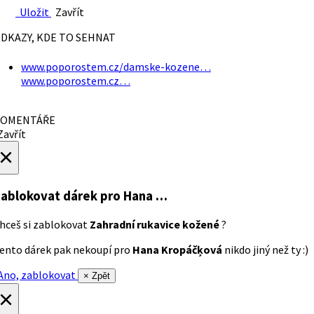
Uložit
Zavřít
DKAZY, KDE TO SEHNAT
www.poporostem.cz/damske-kozene…
www.poporostem.cz…
OMENTÁŘE
avřít
×
ablokovat dárek
pro Hana …
hceš si zablokovat
Zahradní rukavice kožené
?
ento dárek pak nekoupí pro
Hana Kropáčķová
nikdo jiný než ty :)
no, zablokovat
× Zpět
×