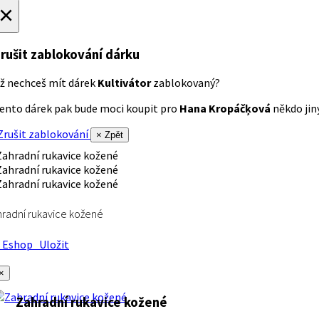
×
rušit zablokování dárku
ž nechceš mít dárek
Kultivátor
zablokovaný?
ento dárek pak bude moci koupit pro
Hana Kropáčķová
někdo jiný
rušit zablokování
× Zpět
radní rukavice kožené
Eshop
Uložit
×
Zahradní rukavice kožené