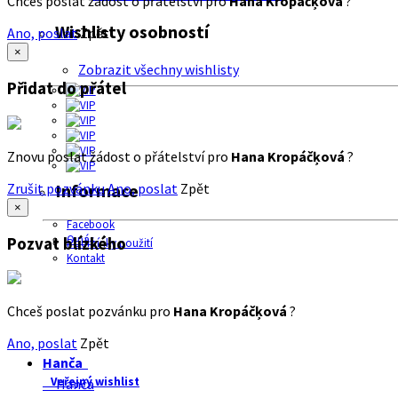
Chceš poslat žádost o přátelství pro
Hana Kropáčķová
?
Wishlisty osobností
Ano, poslat
Zpět
×
Zobrazit všechny wishlisty
Přidat do přátel
Znovu poslat žádost o přátelství pro
Hana Kropáčķová
?
Zrušit pozvánku
Ano, poslat
Zpět
Informace
×
Facebook
O nás
Pozvat blízkého
Podmínky použití
Kontakt
Chceš poslat pozvánku pro
Hana Kropáčķová
?
Ano, poslat
Zpět
Hanča
Veřejný wishlist
Hanča