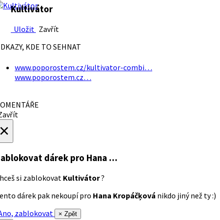
Kultivátor
Uložit
Zavřít
DKAZY, KDE TO SEHNAT
www.poporostem.cz/kultivator-combi…
www.poporostem.cz…
OMENTÁŘE
avřít
×
ablokovat dárek
pro Hana …
hceš si zablokovat
Kultivátor
?
ento dárek pak nekoupí pro
Hana Kropáčķová
nikdo jiný než ty :)
no, zablokovat
× Zpět