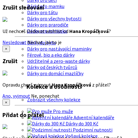
Dárky pro děti
Dárky pro mamku
Zrušit sledování
Dárky pro tátu
Dárky pro všechny bytosti
Dárky pro prarodiče
Dárky pro miminka
Už nechceš sledovat wishlist od
Hana Kropáčķová
?
Nesledovat
Nechat, jak to je
Dárky do bytu
Dárky pro nastávající maminky
×
Férové, bio a eko dárky
Zrušit
Udržitelné a zero-waste dárky
Dárky od českých tvůrců
Dárky pro domácí mazlíčky
Opravdu chceš vyjmout
Hana Kropáčķová
z přátel?
Kolekce a osobnosti
Ano, vyjmout
Ne, ponechat
Zobrazit všechny kolekce
×
Pro muže
Přidat do přátel
Adventní kalendáře
Dárky do 300 Kč
Podzimní nutnosti
Voňavá kolekce