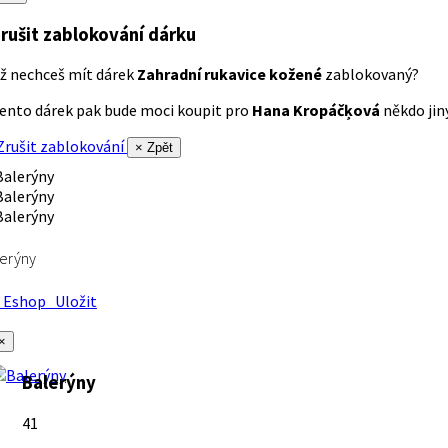
rušit zablokování dárku
ž nechceš mít dárek
Zahradní rukavice kožené
zablokovaný?
ento dárek pak bude moci koupit pro
Hana Kropáčķová
někdo jiný
rušit zablokování
× Zpět
erýny
Eshop
Uložit
×
Balerýny
41