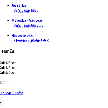
Rozárka
Veřejný wishlist
Rozárka
Maruška - Vánoce
Veřejný wishlist
Maruška - Vánoce
Historie přání
které jsem již dostal(a)
Historie přání
Hanča
tivátor
Eshop
Uložit
×