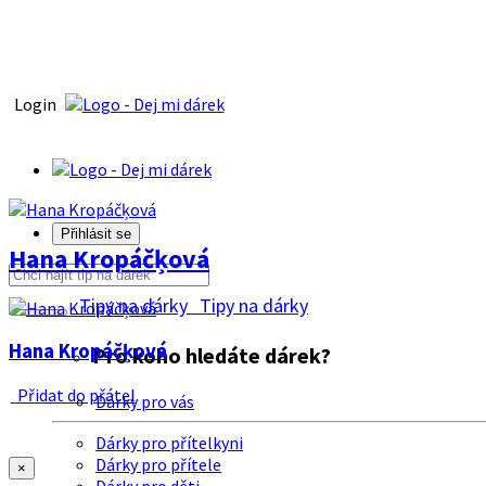
Login
Přihlásit se
Hana Kropáčķová
Tipy na dárky
Tipy na dárky
Hana Kropáčķová
Pro koho hledáte dárek?
Přidat do přátel
Dárky pro vás
Dárky pro přítelkyni
Dárky pro přítele
×