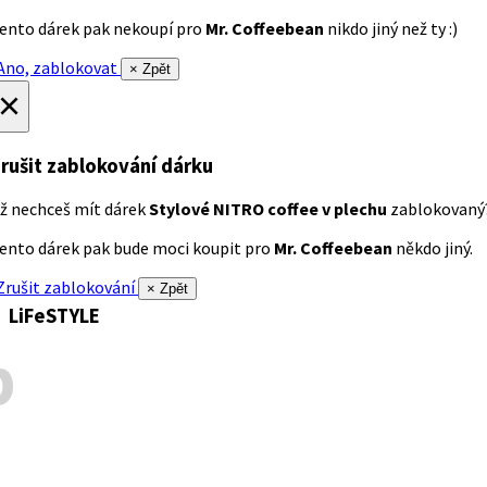
ento dárek pak nekoupí pro
Mr. Coffeebean
nikdo jiný než ty :)
no, zablokovat
× Zpět
×
rušit zablokování dárku
ž nechceš mít dárek
Stylové NITRO coffee v plechu
zablokovaný
ento dárek pak bude moci koupit pro
Mr. Coffeebean
někdo jiný.
rušit zablokování
× Zpět
LiFeSTYLE
p