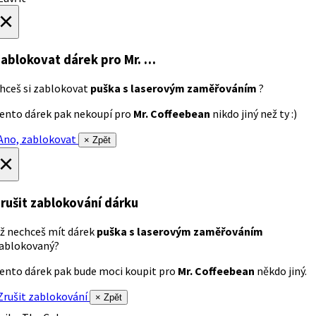
×
ablokovat dárek
pro Mr. …
hceš si zablokovat
puška s laserovým zaměřováním
?
ento dárek pak nekoupí pro
Mr. Coffeebean
nikdo jiný než ty :)
no, zablokovat
× Zpět
×
rušit zablokování dárku
ž nechceš mít dárek
puška s laserovým zaměřováním
ablokovaný?
ento dárek pak bude moci koupit pro
Mr. Coffeebean
někdo jiný.
rušit zablokování
× Zpět