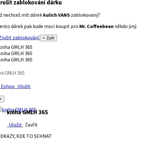
rušit zablokování dárku
ž nechceš mít dárek
kulich VANS
zablokovaný?
ento dárek pak bude moci koupit pro
Mr. Coffeebean
někdo jiný.
rušit zablokování
× Zpět
ha GMLH 365
Eshop
Uložit
×
kniha GMLH 365
Uložit
Zavřít
DKAZY, KDE TO SEHNAT