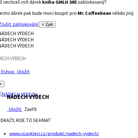
ž nechceš mít dárek
kniha GMLH 365
zablokovaný?
ento dárek pak bude moci koupit pro
Mr. Coffeebean
někdo jiný.
rušit zablokování
× Zpět
DECH VÝDECH
Eshop
Uložit
×
NÁDECH VÝDECH
Uložit
Zavřít
DKAZY, KDE TO SEHNAT
www.cicavkleci.cz/produkt/nadech-vydech/