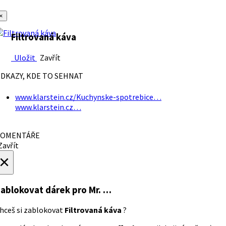
×
Filtrovaná káva
Uložit
Zavřít
DKAZY, KDE TO SEHNAT
www.klarstein.cz/Kuchynske-spotrebice…
www.klarstein.cz…
OMENTÁŘE
avřít
×
ablokovat dárek
pro Mr. …
hceš si zablokovat
Filtrovaná káva
?