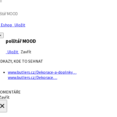
lštář MOOD
Eshop
Uložit
×
polštář MOOD
Uložit
Zavřít
DKAZY, KDE TO SEHNAT
www.butlers.cz/Dekorace-a-doplnky…
www.butlers.cz/Dekorace…
OMENTÁŘE
avřít
×