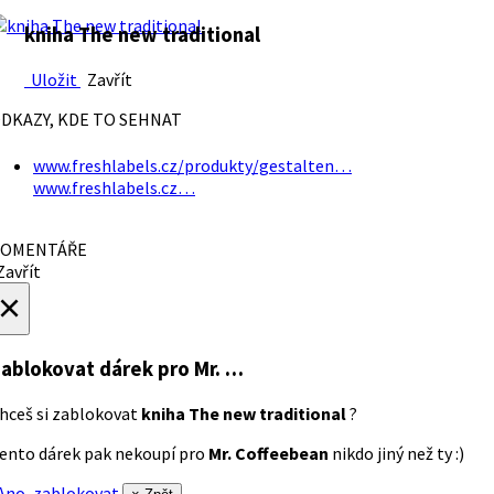
kniha The new traditional
Uložit
Zavřít
DKAZY, KDE TO SEHNAT
www.freshlabels.cz/produkty/gestalten…
www.freshlabels.cz…
OMENTÁŘE
avřít
×
ablokovat dárek
pro Mr. …
hceš si zablokovat
kniha The new traditional
?
ento dárek pak nekoupí pro
Mr. Coffeebean
nikdo jiný než ty :)
no, zablokovat