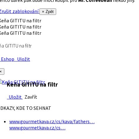
rušit zablokování
× Zpět
a GITITU na filtr
Eshop
Uložit
×
Keňa GITITU na filtr
Uložit
Zavřít
DKAZY, KDE TO SEHNAT
www.gourmetkava.cz/cs/kava/fathers…
www.gourmetkava.cz/cs…