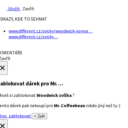
Uložit
Zavřít
DKAZY, KDE TO SEHNAT
www.different.cz/svicky/woodwick-vonna…
www.different.cz/svicky…
OMENTÁŘE
avřít
×
ablokovat dárek
pro Mr. …
hceš si zablokovat
Woodwick svíčka
?
ento dárek pak nekoupí pro
Mr. Coffeebean
nikdo jiný než ty :)
no, zablokovat
× Zpět
×