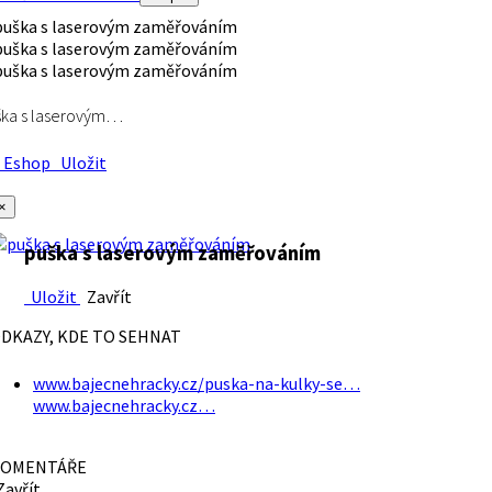
ška s laserovým…
Eshop
Uložit
×
puška s laserovým zaměřováním
Uložit
Zavřít
DKAZY, KDE TO SEHNAT
www.bajecnehracky.cz/puska-na-kulky-se…
www.bajecnehracky.cz…
OMENTÁŘE
avřít