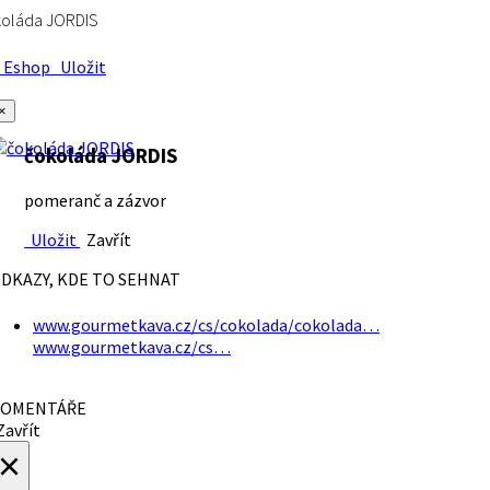
koláda JORDIS
Eshop
Uložit
×
čokoláda JORDIS
pomeranč a zázvor
Uložit
Zavřít
DKAZY, KDE TO SEHNAT
www.gourmetkava.cz/cs/cokolada/cokolada…
www.gourmetkava.cz/cs…
OMENTÁŘE
avřít
×