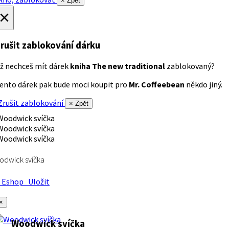
× Zpět
×
rušit zablokování dárku
ž nechceš mít dárek
kniha The new traditional
zablokovaný?
ento dárek pak bude moci koupit pro
Mr. Coffeebean
někdo jiný.
rušit zablokování
× Zpět
dwick svíčka
Eshop
Uložit
×
Woodwick svíčka