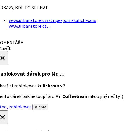
DKAZY, KDE TO SEHNAT
www.urbanstore.cz/stripe-pom-kulich-vans
www.urbanstore.cz…
OMENTÁŘE
avřít
×
ablokovat dárek
pro Mr. …
hceš si zablokovat
kulich VANS
?
ento dárek pak nekoupí pro
Mr. Coffeebean
nikdo jiný než ty :)
no, zablokovat
× Zpět
×