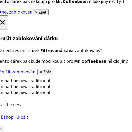
ento dárek pak nekoupí pro
Mr. Coffeebean
nikdo jiný než ty :)
no, zablokovat
× Zpět
×
rušit zablokování dárku
ž nechceš mít dárek
Filtrovaná káva
zablokovaný?
ento dárek pak bude moci koupit pro
Mr. Coffeebean
někdo jiný.
rušit zablokování
× Zpět
iha The new…
Eshop
Uložit
×