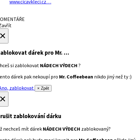
www.cicavkleci.cz…
OMENTÁŘE
avřít
×
ablokovat dárek
pro Mr. …
hceš si zablokovat
NÁDECH VÝDECH
?
ento dárek pak nekoupí pro
Mr. Coffeebean
nikdo jiný než ty :)
no, zablokovat
× Zpět
×
rušit zablokování dárku
ž nechceš mít dárek
NÁDECH VÝDECH
zablokovaný?
ento dárek pak bude moci koupit pro
Mr. Coffeebean
někdo jiný.