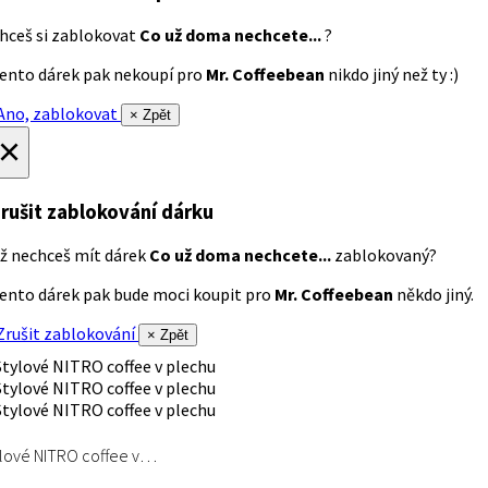
hceš si zablokovat
Co už doma nechcete...
?
ento dárek pak nekoupí pro
Mr. Coffeebean
nikdo jiný než ty :)
no, zablokovat
× Zpět
×
rušit zablokování dárku
ž nechceš mít dárek
Co už doma nechcete...
zablokovaný?
ento dárek pak bude moci koupit pro
Mr. Coffeebean
někdo jiný.
rušit zablokování
× Zpět
lové NITRO coffee v…