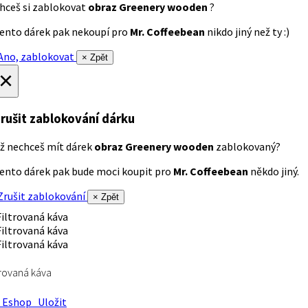
hceš si zablokovat
obraz Greenery wooden
?
ento dárek pak nekoupí pro
Mr. Coffeebean
nikdo jiný než ty :)
no, zablokovat
× Zpět
×
rušit zablokování dárku
ž nechceš mít dárek
obraz Greenery wooden
zablokovaný?
ento dárek pak bude moci koupit pro
Mr. Coffeebean
někdo jiný.
rušit zablokování
× Zpět
trovaná káva
Eshop
Uložit