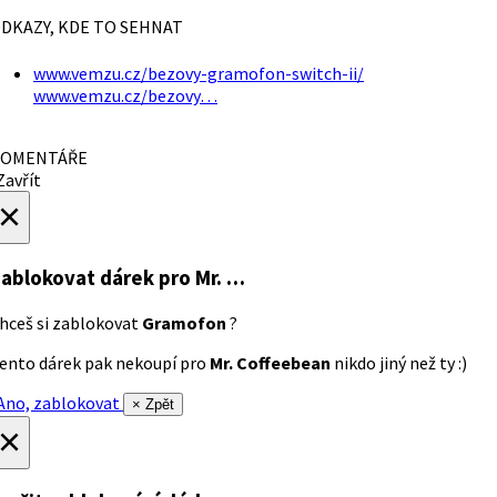
DKAZY, KDE TO SEHNAT
www.vemzu.cz/bezovy-gramofon-switch-ii/
www.vemzu.cz/bezovy…
OMENTÁŘE
avřít
×
ablokovat dárek
pro Mr. …
hceš si zablokovat
Gramofon
?
ento dárek pak nekoupí pro
Mr. Coffeebean
nikdo jiný než ty :)
no, zablokovat
× Zpět
×