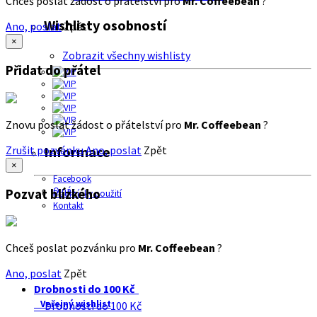
Chceš poslat žádost o přátelství pro
Mr. Coffeebean
?
Wishlisty osobností
Ano, poslat
Zpět
×
Zobrazit všechny wishlisty
Přidat do přátel
Znovu poslat žádost o přátelství pro
Mr. Coffeebean
?
Zrušit pozvánku
Ano, poslat
Zpět
Informace
×
Facebook
O nás
Pozvat blízkého
Podmínky použití
Kontakt
Chceš poslat pozvánku pro
Mr. Coffeebean
?
Ano, poslat
Zpět
Drobnosti do 100 Kč
Veřejný wishlist
Drobnosti do 100 Kč