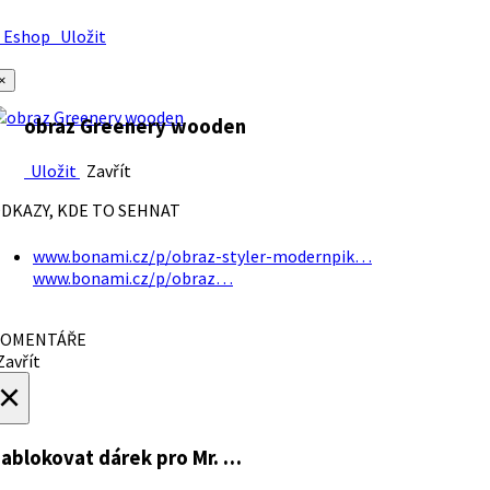
Eshop
Uložit
×
obraz Greenery wooden
Uložit
Zavřít
DKAZY, KDE TO SEHNAT
www.bonami.cz/p/obraz-styler-modernpik…
www.bonami.cz/p/obraz…
OMENTÁŘE
avřít
×
ablokovat dárek
pro Mr. …