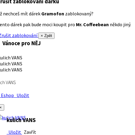
rušit zablokování dárku
ž nechceš mít dárek
Gramofon
zablokovaný?
ento dárek pak bude moci koupit pro
Mr. Coffeebean
někdo jiný.
rušit zablokování
× Zpět
Vánoce pro NĚJ
ich VANS
Eshop
Uložit
×
kulich VANS
Uložit
Zavřít