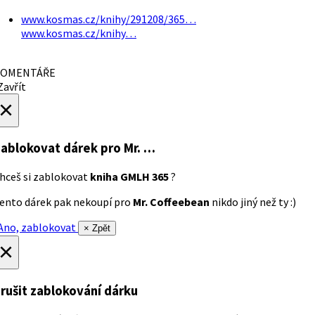
www.kosmas.cz/knihy/291208/365…
www.kosmas.cz/knihy…
OMENTÁŘE
avřít
×
ablokovat dárek
pro Mr. …
hceš si zablokovat
kniha GMLH 365
?
ento dárek pak nekoupí pro
Mr. Coffeebean
nikdo jiný než ty :)
no, zablokovat
× Zpět
×
rušit zablokování dárku