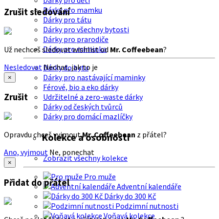
Dárky pro děti
Dárky pro mamku
Zrušit sledování
Dárky pro tátu
Dárky pro všechny bytosti
Dárky pro prarodiče
Dárky pro miminka
Už nechceš sledovat wishlist od
Mr. Coffeebean
?
Nesledovat
Nechat, jak to je
Dárky do bytu
Dárky pro nastávající maminky
×
Férové, bio a eko dárky
Zrušit
Udržitelné a zero-waste dárky
Dárky od českých tvůrců
Dárky pro domácí mazlíčky
Opravdu chceš vyjmout
Mr. Coffeebean
z přátel?
Kolekce a osobnosti
Ano, vyjmout
Ne, ponechat
Zobrazit všechny kolekce
×
Pro muže
Přidat do přátel
Adventní kalendáře
Dárky do 300 Kč
Podzimní nutnosti
Voňavá kolekce