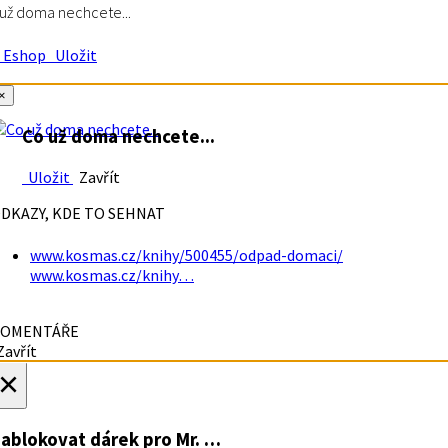
už doma nechcete...
Eshop
Uložit
×
Co už doma nechcete...
Uložit
Zavřít
DKAZY, KDE TO SEHNAT
www.kosmas.cz/knihy/500455/odpad-domaci/
www.kosmas.cz/knihy…
OMENTÁŘE
avřít
×
ablokovat dárek
pro Mr. …