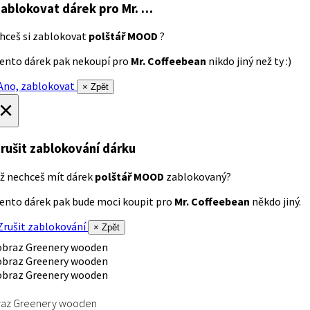
ablokovat dárek
pro Mr. …
hceš si zablokovat
polštář MOOD
?
ento dárek pak nekoupí pro
Mr. Coffeebean
nikdo jiný než ty :)
no, zablokovat
× Zpět
×
rušit zablokování dárku
ž nechceš mít dárek
polštář MOOD
zablokovaný?
ento dárek pak bude moci koupit pro
Mr. Coffeebean
někdo jiný.
rušit zablokování
× Zpět
raz Greenery wooden