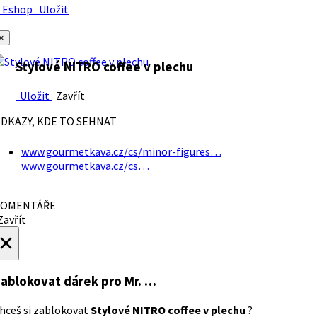
Eshop
Uložit
×
Stylové NITRO coffee v plechu
Uložit
Zavřít
DKAZY, KDE TO SEHNAT
www.gourmetkava.cz/cs/minor-figures…
www.gourmetkava.cz/cs…
OMENTÁŘE
avřít
×
ablokovat dárek
pro Mr. …
hceš si zablokovat
Stylové NITRO coffee v plechu
?