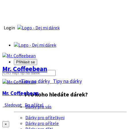
Login
Přihlásit se
Mr. Coffeebean
Tipy na dárky
Tipy na dárky
Mr. Coffeebean
Pro koho hledáte dárek?
Sledovat
Do přátel
Dárky pro vás
Dárky pro přítelkyni
Dárky pro přítele
×