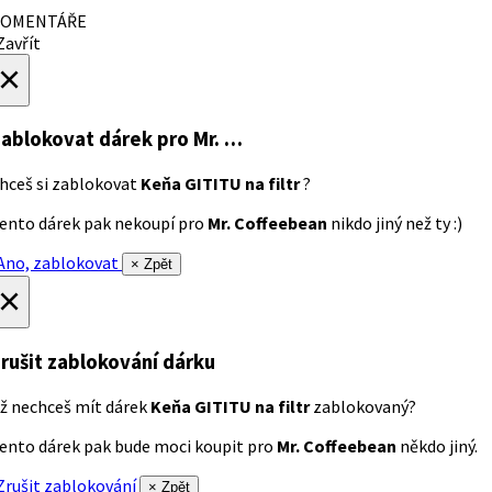
OMENTÁŘE
avřít
×
ablokovat dárek
pro Mr. …
hceš si zablokovat
Keňa GITITU na filtr
?
ento dárek pak nekoupí pro
Mr. Coffeebean
nikdo jiný než ty :)
no, zablokovat
× Zpět
×
rušit zablokování dárku
ž nechceš mít dárek
Keňa GITITU na filtr
zablokovaný?
ento dárek pak bude moci koupit pro
Mr. Coffeebean
někdo jiný.
rušit zablokování
× Zpět