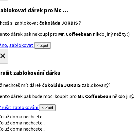
ablokovat dárek
pro Mr. …
hceš si zablokovat
čokoláda JORDIS
?
ento dárek pak nekoupí pro
Mr. Coffeebean
nikdo jiný než ty :)
no, zablokovat
× Zpět
×
rušit zablokování dárku
ž nechceš mít dárek
čokoláda JORDIS
zablokovaný?
ento dárek pak bude moci koupit pro
Mr. Coffeebean
někdo jiný.
rušit zablokování
× Zpět