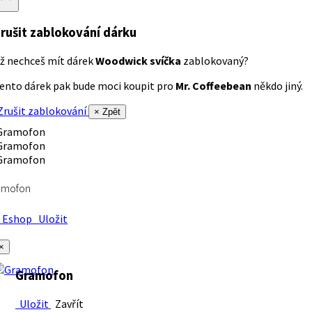
rušit zablokování dárku
ž nechceš mít dárek
Woodwick svíčka
zablokovaný?
ento dárek pak bude moci koupit pro
Mr. Coffeebean
někdo jiný.
rušit zablokování
× Zpět
amofon
Eshop
Uložit
×
Gramofon
Uložit
Zavřít