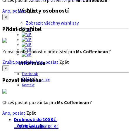
Chceš poslat žádost o přátelství pro
Mr. Coffeebean
?
Wishlisty osobností
Ano, poslat
Zpět
×
Zobrazit všechny wishlisty
Přidat do přátel
Znovu poslat žádost o přátelství pro
Mr. Coffeebean
?
Zrušit pozvánku
Ano, poslat
Zpět
Informace
×
Facebook
O nás
Pozvat blízkého
Podmínky použití
Kontakt
Chceš poslat pozvánku pro
Mr. Coffeebean
?
Ano, poslat
Zpět
Drobnosti do 100 Kč
Veřejný wishlist
Drobnosti do 100 Kč