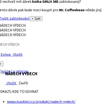
ž nechceš mít dárek
kniha GMLH 365
zablokovaný?
ento dárek pak bude moci koupit pro
Mr. Coffeebean
někdo jiný.
rušit zablokování
× Zpět
DECH VÝDECH
Eshop
Uložit
×
NÁDECH VÝDECH
Uložit
Zavřít
DKAZY, KDE TO SEHNAT
www.cicavkleci.cz/produkt/nadech-vydech/