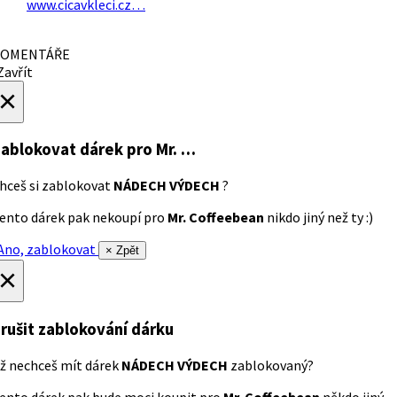
www.cicavkleci.cz…
OMENTÁŘE
avřít
×
ablokovat dárek
pro Mr. …
hceš si zablokovat
NÁDECH VÝDECH
?
ento dárek pak nekoupí pro
Mr. Coffeebean
nikdo jiný než ty :)
no, zablokovat
× Zpět
×
rušit zablokování dárku
ž nechceš mít dárek
NÁDECH VÝDECH
zablokovaný?
ento dárek pak bude moci koupit pro
Mr. Coffeebean
někdo jiný.