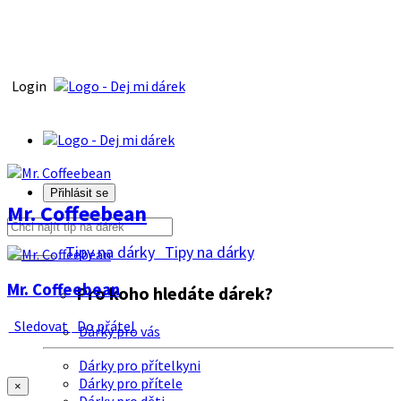
Login
Přihlásit se
Mr. Coffeebean
Tipy na dárky
Tipy na dárky
Mr. Coffeebean
Pro koho hledáte dárek?
Sledovat
Do přátel
Dárky pro vás
Dárky pro přítelkyni
Dárky pro přítele
×