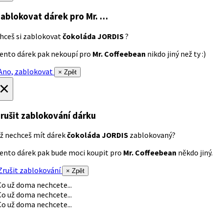
ablokovat dárek
pro Mr. …
hceš si zablokovat
čokoláda JORDIS
?
ento dárek pak nekoupí pro
Mr. Coffeebean
nikdo jiný než ty :)
no, zablokovat
× Zpět
×
rušit zablokování dárku
ž nechceš mít dárek
čokoláda JORDIS
zablokovaný?
ento dárek pak bude moci koupit pro
Mr. Coffeebean
někdo jiný.
rušit zablokování
× Zpět