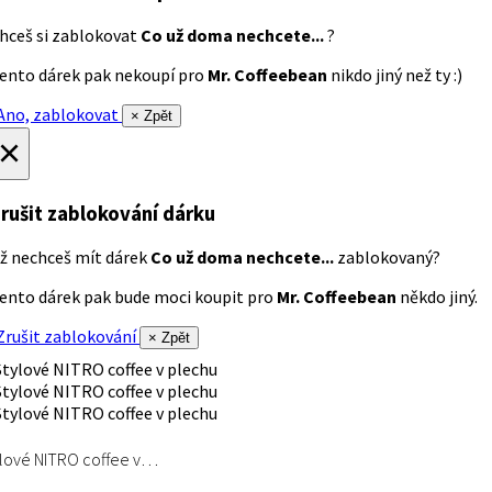
hceš si zablokovat
Co už doma nechcete...
?
ento dárek pak nekoupí pro
Mr. Coffeebean
nikdo jiný než ty :)
no, zablokovat
× Zpět
×
rušit zablokování dárku
ž nechceš mít dárek
Co už doma nechcete...
zablokovaný?
ento dárek pak bude moci koupit pro
Mr. Coffeebean
někdo jiný.
rušit zablokování
× Zpět
lové NITRO coffee v…