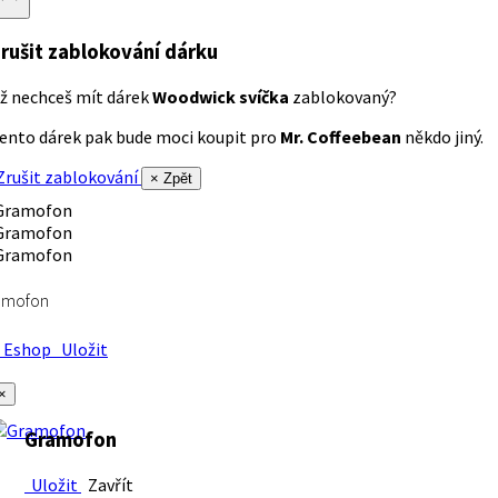
rušit zablokování dárku
ž nechceš mít dárek
Woodwick svíčka
zablokovaný?
ento dárek pak bude moci koupit pro
Mr. Coffeebean
někdo jiný.
rušit zablokování
× Zpět
amofon
Eshop
Uložit
×
Gramofon
Uložit
Zavřít