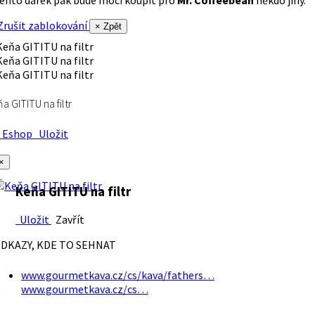
rušit zablokování
× Zpět
a GITITU na filtr
Eshop
Uložit
×
Keňa GITITU na filtr
Uložit
Zavřít
DKAZY, KDE TO SEHNAT
www.gourmetkava.cz/cs/kava/fathers…
www.gourmetkava.cz/cs…