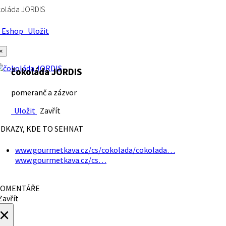
koláda JORDIS
Eshop
Uložit
×
čokoláda JORDIS
pomeranč a zázvor
Uložit
Zavřít
DKAZY, KDE TO SEHNAT
www.gourmetkava.cz/cs/cokolada/cokolada…
www.gourmetkava.cz/cs…
OMENTÁŘE
avřít
×