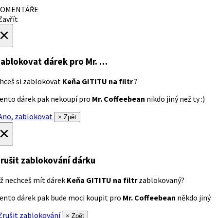
OMENTÁŘE
avřít
×
ablokovat dárek
pro Mr. …
hceš si zablokovat
Keňa GITITU na filtr
?
ento dárek pak nekoupí pro
Mr. Coffeebean
nikdo jiný než ty :)
no, zablokovat
× Zpět
×
rušit zablokování dárku
ž nechceš mít dárek
Keňa GITITU na filtr
zablokovaný?
ento dárek pak bude moci koupit pro
Mr. Coffeebean
někdo jiný.
rušit zablokování
× Zpět