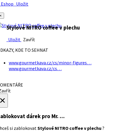
Eshop
Uložit
×
Stylové NITRO coffee v plechu
Uložit
Zavřít
DKAZY, KDE TO SEHNAT
www.gourmetkava.cz/cs/minor-figures…
www.gourmetkava.cz/cs…
OMENTÁŘE
avřít
×
ablokovat dárek
pro Mr. …
hceš si zablokovat
Stylové NITRO coffee v plechu
?