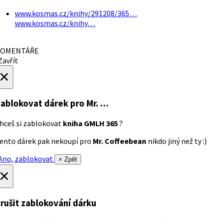
www.kosmas.cz/knihy/291208/365…
www.kosmas.cz/knihy…
OMENTÁŘE
avřít
×
ablokovat dárek
pro Mr. …
hceš si zablokovat
kniha GMLH 365
?
ento dárek pak nekoupí pro
Mr. Coffeebean
nikdo jiný než ty :)
no, zablokovat
× Zpět
×
rušit zablokování dárku