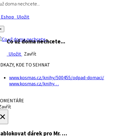
už doma nechcete...
Eshop
Uložit
×
Co už doma nechcete...
Uložit
Zavřít
DKAZY, KDE TO SEHNAT
www.kosmas.cz/knihy/500455/odpad-domaci/
www.kosmas.cz/knihy…
OMENTÁŘE
avřít
×
ablokovat dárek
pro Mr. …