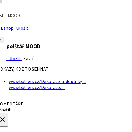
lštář MOOD
Eshop
Uložit
×
polštář MOOD
Uložit
Zavřít
DKAZY, KDE TO SEHNAT
www.butlers.cz/Dekorace-a-doplnky…
www.butlers.cz/Dekorace…
OMENTÁŘE
avřít
×