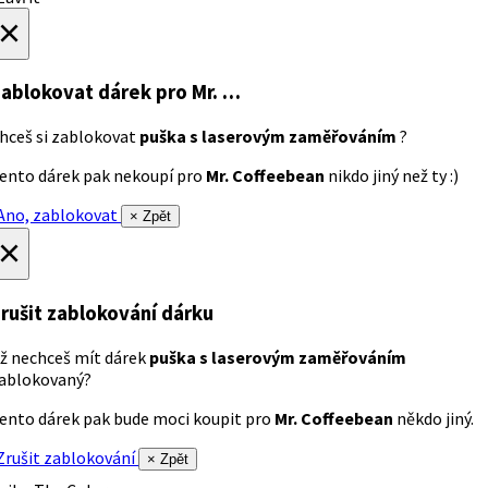
×
ablokovat dárek
pro Mr. …
hceš si zablokovat
puška s laserovým zaměřováním
?
ento dárek pak nekoupí pro
Mr. Coffeebean
nikdo jiný než ty :)
no, zablokovat
× Zpět
×
rušit zablokování dárku
ž nechceš mít dárek
puška s laserovým zaměřováním
ablokovaný?
ento dárek pak bude moci koupit pro
Mr. Coffeebean
někdo jiný.
rušit zablokování
× Zpět