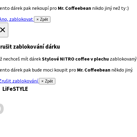
ento dárek pak nekoupí pro
Mr. Coffeebean
nikdo jiný než ty :)
no, zablokovat
× Zpět
×
rušit zablokování dárku
ž nechceš mít dárek
Stylové NITRO coffee v plechu
zablokovaný
ento dárek pak bude moci koupit pro
Mr. Coffeebean
někdo jiný.
rušit zablokování
× Zpět
LiFeSTYLE
p