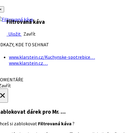
×
Filtrovaná káva
Uložit
Zavřít
DKAZY, KDE TO SEHNAT
www.klarstein.cz/Kuchynske-spotrebice…
www.klarstein.cz…
OMENTÁŘE
avřít
×
ablokovat dárek
pro Mr. …
hceš si zablokovat
Filtrovaná káva
?