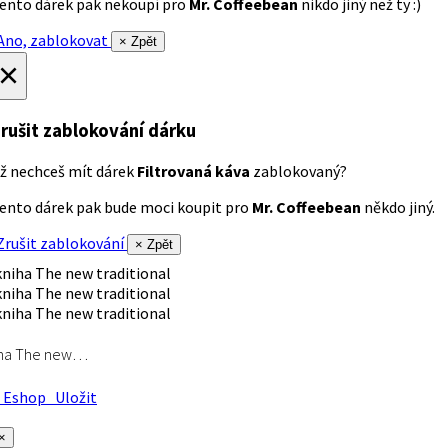
ento dárek pak nekoupí pro
Mr. Coffeebean
nikdo jiný než ty :)
no, zablokovat
× Zpět
×
rušit zablokování dárku
ž nechceš mít dárek
Filtrovaná káva
zablokovaný?
ento dárek pak bude moci koupit pro
Mr. Coffeebean
někdo jiný.
rušit zablokování
× Zpět
iha The new…
Eshop
Uložit
×