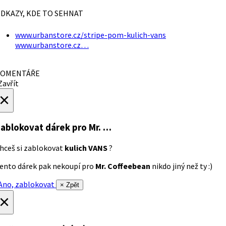
DKAZY, KDE TO SEHNAT
www.urbanstore.cz/stripe-pom-kulich-vans
www.urbanstore.cz…
OMENTÁŘE
avřít
×
ablokovat dárek
pro Mr. …
hceš si zablokovat
kulich VANS
?
ento dárek pak nekoupí pro
Mr. Coffeebean
nikdo jiný než ty :)
no, zablokovat
× Zpět
×