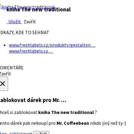
kniha The new traditional
Uložit
Zavřít
DKAZY, KDE TO SEHNAT
www.freshlabels.cz/produkty/gestalten…
www.freshlabels.cz…
OMENTÁŘE
avřít
×
ablokovat dárek
pro Mr. …
hceš si zablokovat
kniha The new traditional
?
ento dárek pak nekoupí pro
Mr. Coffeebean
nikdo jiný než ty :)
no, zablokovat