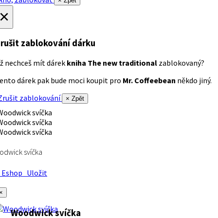
× Zpět
×
rušit zablokování dárku
ž nechceš mít dárek
kniha The new traditional
zablokovaný?
ento dárek pak bude moci koupit pro
Mr. Coffeebean
někdo jiný.
rušit zablokování
× Zpět
dwick svíčka
Eshop
Uložit
×
Woodwick svíčka