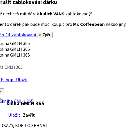
rušit zablokování dárku
ž nechceš mít dárek
kulich VANS
zablokovaný?
ento dárek pak bude moci koupit pro
Mr. Coffeebean
někdo jiný.
rušit zablokování
× Zpět
ha GMLH 365
Eshop
Uložit
×
kniha GMLH 365
Uložit
Zavřít
DKAZY, KDE TO SEHNAT