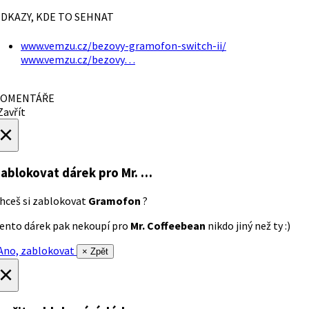
DKAZY, KDE TO SEHNAT
www.vemzu.cz/bezovy-gramofon-switch-ii/
www.vemzu.cz/bezovy…
OMENTÁŘE
avřít
×
ablokovat dárek
pro Mr. …
hceš si zablokovat
Gramofon
?
ento dárek pak nekoupí pro
Mr. Coffeebean
nikdo jiný než ty :)
no, zablokovat
× Zpět
×