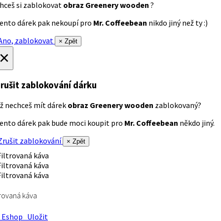
hceš si zablokovat
obraz Greenery wooden
?
ento dárek pak nekoupí pro
Mr. Coffeebean
nikdo jiný než ty :)
no, zablokovat
× Zpět
×
rušit zablokování dárku
ž nechceš mít dárek
obraz Greenery wooden
zablokovaný?
ento dárek pak bude moci koupit pro
Mr. Coffeebean
někdo jiný.
rušit zablokování
× Zpět
trovaná káva
Eshop
Uložit