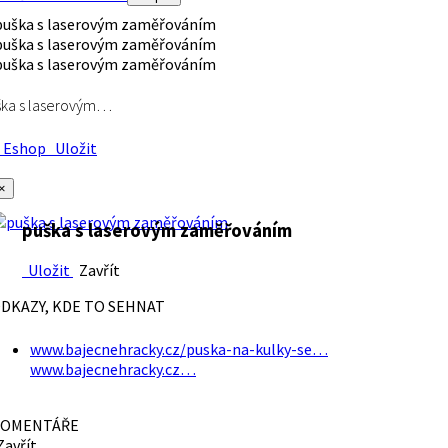
ška s laserovým…
Eshop
Uložit
×
puška s laserovým zaměřováním
Uložit
Zavřít
DKAZY, KDE TO SEHNAT
www.bajecnehracky.cz/puska-na-kulky-se…
www.bajecnehracky.cz…
OMENTÁŘE
avřít