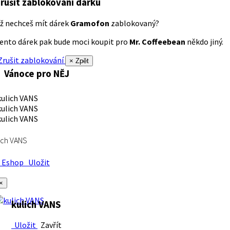
rušit zablokování dárku
ž nechceš mít dárek
Gramofon
zablokovaný?
ento dárek pak bude moci koupit pro
Mr. Coffeebean
někdo jiný.
rušit zablokování
× Zpět
Vánoce pro NĚJ
ich VANS
Eshop
Uložit
×
kulich VANS
Uložit
Zavřít