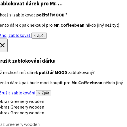
ablokovat dárek
pro Mr. …
hceš si zablokovat
polštář MOOD
?
ento dárek pak nekoupí pro
Mr. Coffeebean
nikdo jiný než ty :)
no, zablokovat
× Zpět
×
rušit zablokování dárku
ž nechceš mít dárek
polštář MOOD
zablokovaný?
ento dárek pak bude moci koupit pro
Mr. Coffeebean
někdo jiný.
rušit zablokování
× Zpět
raz Greenery wooden