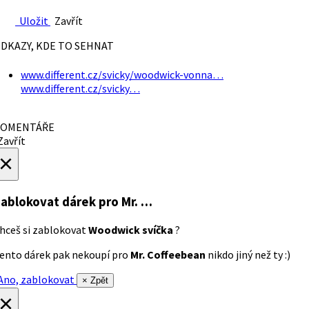
Uložit
Zavřít
DKAZY, KDE TO SEHNAT
www.different.cz/svicky/woodwick-vonna…
www.different.cz/svicky…
OMENTÁŘE
avřít
×
ablokovat dárek
pro Mr. …
hceš si zablokovat
Woodwick svíčka
?
ento dárek pak nekoupí pro
Mr. Coffeebean
nikdo jiný než ty :)
no, zablokovat
× Zpět
×