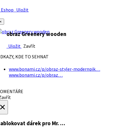
Eshop
Uložit
×
obraz Greenery wooden
Uložit
Zavřít
DKAZY, KDE TO SEHNAT
www.bonami.cz/p/obraz-styler-modernpik…
www.bonami.cz/p/obraz…
OMENTÁŘE
avřít
×
ablokovat dárek
pro Mr. …