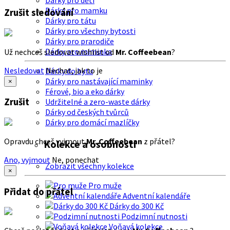
Dárky pro děti
Dárky pro mamku
Zrušit sledování
Dárky pro tátu
Dárky pro všechny bytosti
Dárky pro prarodiče
Dárky pro miminka
Už nechceš sledovat wishlist od
Mr. Coffeebean
?
Nesledovat
Nechat, jak to je
Dárky do bytu
Dárky pro nastávající maminky
×
Férové, bio a eko dárky
Zrušit
Udržitelné a zero-waste dárky
Dárky od českých tvůrců
Dárky pro domácí mazlíčky
Opravdu chceš vyjmout
Mr. Coffeebean
z přátel?
Kolekce a osobnosti
Ano, vyjmout
Ne, ponechat
Zobrazit všechny kolekce
×
Pro muže
Přidat do přátel
Adventní kalendáře
Dárky do 300 Kč
Podzimní nutnosti
Voňavá kolekce