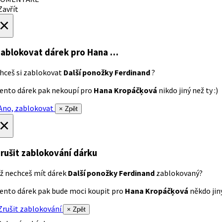
avřít
×
ablokovat dárek
pro Hana …
hceš si zablokovat
Další ponožky Ferdinand
?
ento dárek pak nekoupí pro
Hana Kropáčķová
nikdo jiný než ty :)
no, zablokovat
× Zpět
×
rušit zablokování dárku
ž nechceš mít dárek
Další ponožky Ferdinand
zablokovaný?
ento dárek pak bude moci koupit pro
Hana Kropáčķová
někdo jiný
rušit zablokování
× Zpět