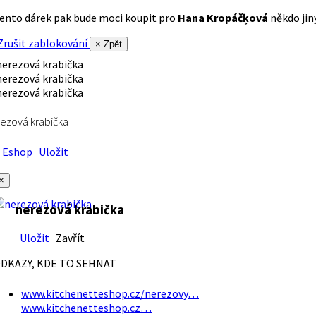
ento dárek pak bude moci koupit pro
Hana Kropáčķová
někdo jiný
rušit zablokování
× Zpět
ezová krabička
Eshop
Uložit
×
nerezová krabička
Uložit
Zavřít
DKAZY, KDE TO SEHNAT
www.kitchenetteshop.cz/nerezovy…
www.kitchenetteshop.cz…