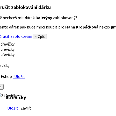
rušit zablokování dárku
ž nechceš mít dárek
Balerýny
zablokovaný?
ento dárek pak bude moci koupit pro
Hana Kropáčķová
někdo jiný
rušit zablokování
× Zpět
evíčky
Eshop
Uložit
×
Střevíčky
Uložit
Zavřít