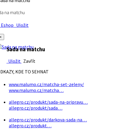
da na matchu
Eshop
Uložit
×
Sada na matchu
Uložit
Zavřít
DKAZY, KDE TO SEHNAT
www.malumo.cz/matcha-set-zeleny/
www.malumo.cz/matcha…
allegro.cz/produkt/sada-na-pripravu…
allegro.cz/produkt/sada…
allegro.cz/produkt/darkova-sada-na…
allegro.cz/produkt…