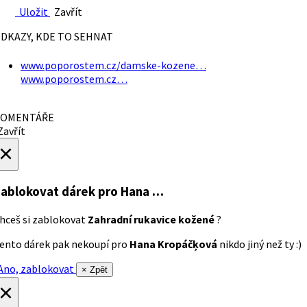
Uložit
Zavřít
DKAZY, KDE TO SEHNAT
www.poporostem.cz/damske-kozene…
www.poporostem.cz…
OMENTÁŘE
avřít
×
ablokovat dárek
pro Hana …
hceš si zablokovat
Zahradní rukavice kožené
?
ento dárek pak nekoupí pro
Hana Kropáčķová
nikdo jiný než ty :)
no, zablokovat
× Zpět
×