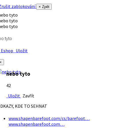
rušit zablokování
× Zpět
o tyto
Eshop
Uložit
×
nebo tyto
42
Uložit
Zavřít
DKAZY, KDE TO SEHNAT
www.shapenbarefoot.com/cs/barefoot…
www.shapenbarefoot.com…