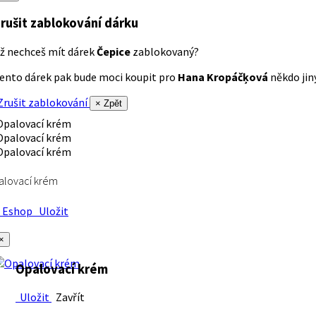
rušit zablokování dárku
ž nechceš mít dárek
Čepice
zablokovaný?
ento dárek pak bude moci koupit pro
Hana Kropáčķová
někdo jiný
rušit zablokování
× Zpět
alovací krém
Eshop
Uložit
×
Opalovací krém
Uložit
Zavřít