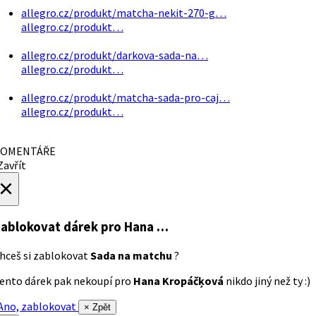
allegro.cz/produkt/matcha-nekit-270-g…
allegro.cz/produkt…
allegro.cz/produkt/darkova-sada-na…
allegro.cz/produkt…
allegro.cz/produkt/matcha-sada-pro-caj…
allegro.cz/produkt…
OMENTÁŘE
avřít
×
ablokovat dárek
pro Hana …
hceš si zablokovat
Sada na matchu
?
ento dárek pak nekoupí pro
Hana Kropáčķová
nikdo jiný než ty :)
no, zablokovat
× Zpět