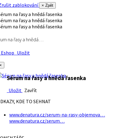
rušit zablokování
× Zpět
rum na řasy a hnědá…
Eshop
Uložit
×
Sérum na řasy a hnědá řasenka
Uložit
Zavřít
DKAZY, KDE TO SEHNAT
www.denatura.cz/serum-na-rasy-objemova…
www.denatura.cz/serum…
OMENTÁŘE