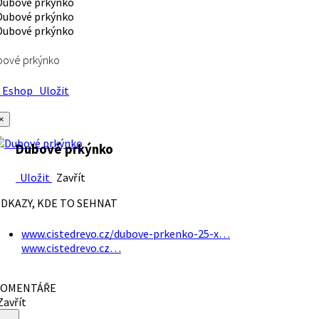
bové prkýnko
Eshop
Uložit
×
Dubové prkýnko
Uložit
Zavřít
DKAZY, KDE TO SEHNAT
www.cistedrevo.cz/dubove-prkenko-25-x…
www.cistedrevo.cz…
OMENTÁŘE
avřít