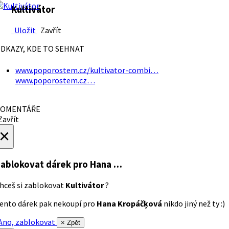
Kultivátor
Uložit
Zavřít
DKAZY, KDE TO SEHNAT
www.poporostem.cz/kultivator-combi…
www.poporostem.cz…
OMENTÁŘE
avřít
×
ablokovat dárek
pro Hana …
hceš si zablokovat
Kultivátor
?
ento dárek pak nekoupí pro
Hana Kropáčķová
nikdo jiný než ty :)
no, zablokovat
× Zpět