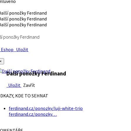
mluveno
ší ponožky Ferdinand
Eshop
Uložit
×
Další ponožky Ferdinand
Uložit
Zavřít
DKAZY, KDE TO SEHNAT
ferdinand.cz/ponozky/luji-white-trio
ferdinand.cz/ponozky…
OMENTÁŘE