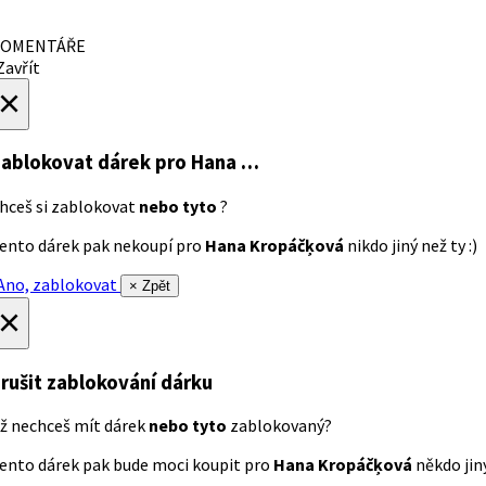
OMENTÁŘE
avřít
×
ablokovat dárek
pro Hana …
hceš si zablokovat
nebo tyto
?
ento dárek pak nekoupí pro
Hana Kropáčķová
nikdo jiný než ty :)
no, zablokovat
× Zpět
×
rušit zablokování dárku
ž nechceš mít dárek
nebo tyto
zablokovaný?
ento dárek pak bude moci koupit pro
Hana Kropáčķová
někdo jiný