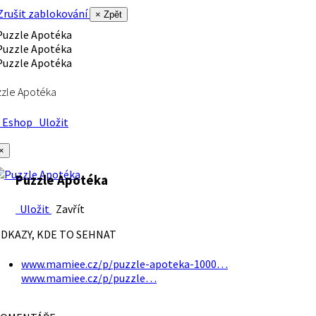
rušit zablokování
× Zpět
zle Apotéka
Eshop
Uložit
×
Puzzle Apotéka
Uložit
Zavřít
DKAZY, KDE TO SEHNAT
www.mamiee.cz/p/puzzle-apoteka-1000…
www.mamiee.cz/p/puzzle…