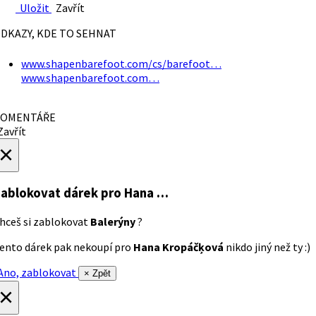
Uložit
Zavřít
DKAZY, KDE TO SEHNAT
www.shapenbarefoot.com/cs/barefoot…
www.shapenbarefoot.com…
OMENTÁŘE
avřít
×
ablokovat dárek
pro Hana …
hceš si zablokovat
Balerýny
?
ento dárek pak nekoupí pro
Hana Kropáčķová
nikdo jiný než ty :)
no, zablokovat
× Zpět
×