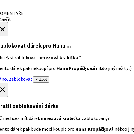
OMENTÁŘE
avřít
×
ablokovat dárek
pro Hana …
hceš si zablokovat
nerezová krabička
?
ento dárek pak nekoupí pro
Hana Kropáčķová
nikdo jiný než ty :)
no, zablokovat
× Zpět
×
rušit zablokování dárku
ž nechceš mít dárek
nerezová krabička
zablokovaný?
ento dárek pak bude moci koupit pro
Hana Kropáčķová
někdo jiný