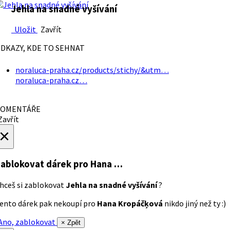
Jehla na snadné vyšívání
Uložit
Zavřít
DKAZY, KDE TO SEHNAT
noraluca-praha.cz/products/stichy/&utm…
noraluca-praha.cz…
OMENTÁŘE
avřít
×
ablokovat dárek
pro Hana …
hceš si zablokovat
Jehla na snadné vyšívání
?
ento dárek pak nekoupí pro
Hana Kropáčķová
nikdo jiný než ty :)
no, zablokovat
× Zpět