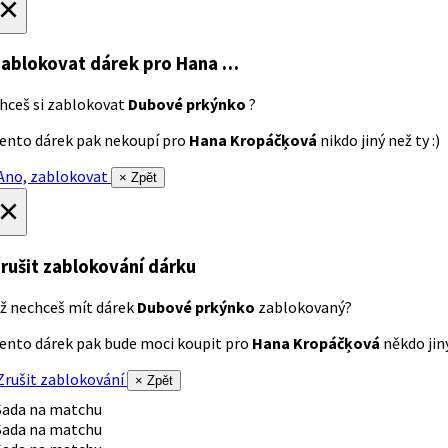
×
ablokovat dárek
pro Hana …
hceš si zablokovat
Dubové prkýnko
?
ento dárek pak nekoupí pro
Hana Kropáčķová
nikdo jiný než ty :)
no, zablokovat
× Zpět
×
rušit zablokování dárku
ž nechceš mít dárek
Dubové prkýnko
zablokovaný?
ento dárek pak bude moci koupit pro
Hana Kropáčķová
někdo jiný
rušit zablokování
× Zpět