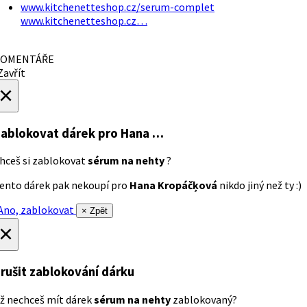
www.kitchenetteshop.cz/serum-complet
www.kitchenetteshop.cz…
OMENTÁŘE
avřít
×
ablokovat dárek
pro Hana …
hceš si zablokovat
sérum na nehty
?
ento dárek pak nekoupí pro
Hana Kropáčķová
nikdo jiný než ty :)
no, zablokovat
× Zpět
×
rušit zablokování dárku
ž nechceš mít dárek
sérum na nehty
zablokovaný?