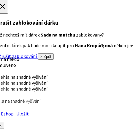
×
rušit zablokování dárku
ž nechceš mít dárek
Sada na matchu
zablokovaný?
ento dárek pak bude moci koupit pro
Hana Kropáčķová
někdo jiný
rušit zablokování
× Zpět
 má někdo
mluveno
la na snadné vyšívání
Eshop
Uložit
×