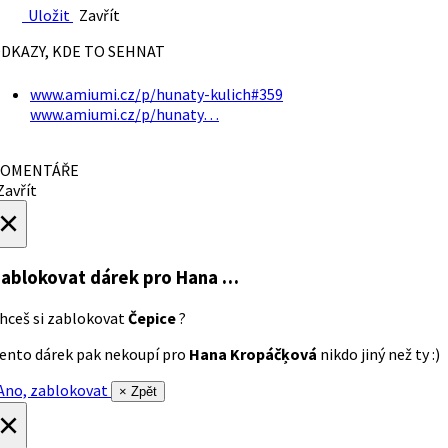
Uložit
Zavřít
DKAZY, KDE TO SEHNAT
www.amiumi.cz/p/hunaty-kulich#359
www.amiumi.cz/p/hunaty…
OMENTÁŘE
avřít
×
ablokovat dárek
pro Hana …
hceš si zablokovat
Čepice
?
ento dárek pak nekoupí pro
Hana Kropáčķová
nikdo jiný než ty :)
no, zablokovat
× Zpět
×