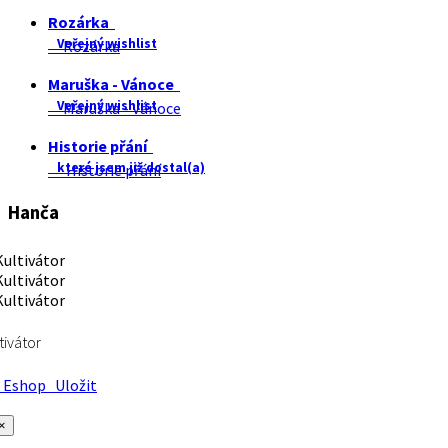
Rozárka
Veřejný wishlist
Rozárka
Maruška - Vánoce
Veřejný wishlist
Maruška - Vánoce
Historie přání
které jsem již dostal(a)
Historie přání
Hanča
tivátor
Eshop
Uložit
×