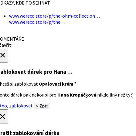
DKAZY, KDE TO SEHNAT
www.wereco.store/p/the-ohm-collection…
www.wereco.store/p/the…
OMENTÁŘE
avřít
×
ablokovat dárek
pro Hana …
hceš si zablokovat
Opalovací krém
?
ento dárek pak nekoupí pro
Hana Kropáčķová
nikdo jiný než ty :)
no, zablokovat
× Zpět
×
rušit zablokování dárku