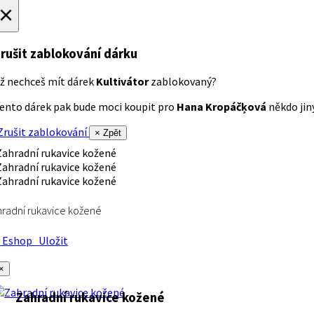
×
rušit zablokování dárku
ž nechceš mít dárek
Kultivátor
zablokovaný?
ento dárek pak bude moci koupit pro
Hana Kropáčķová
někdo jiný
rušit zablokování
× Zpět
radní rukavice kožené
Eshop
Uložit
×
Zahradní rukavice kožené