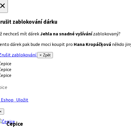
×
rušit zablokování dárku
ž nechceš mít dárek
Jehla na snadné vyšívání
zablokovaný?
ento dárek pak bude moci koupit pro
Hana Kropáčķová
někdo jiný
rušit zablokování
× Zpět
pice
Eshop
Uložit
×
Čepice