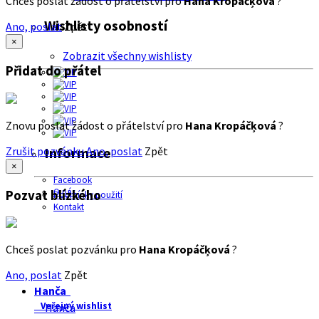
Chceš poslat žádost o přátelství pro
Hana Kropáčķová
?
Wishlisty osobností
Ano, poslat
Zpět
×
Zobrazit všechny wishlisty
Přidat do přátel
Znovu poslat žádost o přátelství pro
Hana Kropáčķová
?
Zrušit pozvánku
Ano, poslat
Zpět
Informace
×
Facebook
O nás
Pozvat blízkého
Podmínky použití
Kontakt
Chceš poslat pozvánku pro
Hana Kropáčķová
?
Ano, poslat
Zpět
Hanča
Veřejný wishlist
Hanča