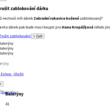
rušit zablokování dárku
ž nechceš mít dárek
Zahradní rukavice kožené
zablokovaný?
ento dárek pak bude moci koupit pro
Hana Kropáčķová
někdo jiný
rušit zablokování
× Zpět
erýny
Eshop
Uložit
×
Balerýny
41