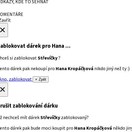
DKAZY, KDE TO SEHNAT
OMENTÁŘE
avřít
×
ablokovat dárek
pro Hana …
hceš si zablokovat
Střevíčky
?
ento dárek pak nekoupí pro
Hana Kropáčķová
nikdo jiný než ty :)
no, zablokovat
× Zpět
×
rušit zablokování dárku
ž nechceš mít dárek
Střevíčky
zablokovaný?
ento dárek pak bude moci koupit pro
Hana Kropáčķová
někdo jiný