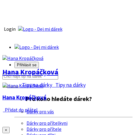
Login
Přihlásit se
Hana Kropáčķová
Tipy na dárky
Tipy na dárky
Hana Kropáčķová
Pro koho hledáte dárek?
Přidat do přátel
Dárky pro vás
Dárky pro přítelkyni
Dárky pro přítele
×