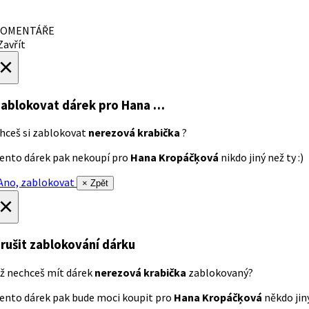
OMENTÁŘE
avřít
×
ablokovat dárek
pro Hana …
hceš si zablokovat
nerezová krabička
?
ento dárek pak nekoupí pro
Hana Kropáčķová
nikdo jiný než ty :)
no, zablokovat
× Zpět
×
rušit zablokování dárku
ž nechceš mít dárek
nerezová krabička
zablokovaný?
ento dárek pak bude moci koupit pro
Hana Kropáčķová
někdo jiný