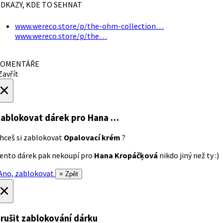
DKAZY, KDE TO SEHNAT
www.wereco.store/p/the-ohm-collection…
www.wereco.store/p/the…
OMENTÁŘE
avřít
×
ablokovat dárek
pro Hana …
hceš si zablokovat
Opalovací krém
?
ento dárek pak nekoupí pro
Hana Kropáčķová
nikdo jiný než ty :)
no, zablokovat
× Zpět
×
rušit zablokování dárku