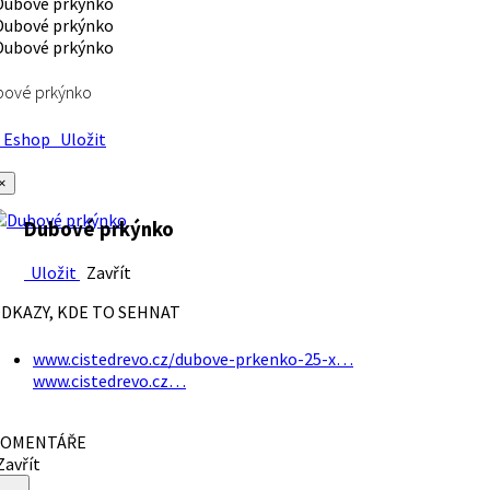
bové prkýnko
Eshop
Uložit
×
Dubové prkýnko
Uložit
Zavřít
DKAZY, KDE TO SEHNAT
www.cistedrevo.cz/dubove-prkenko-25-x…
www.cistedrevo.cz…
OMENTÁŘE
avřít