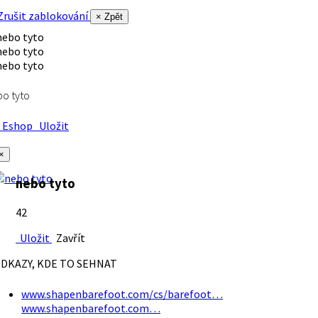
rušit zablokování
× Zpět
o tyto
Eshop
Uložit
×
nebo tyto
42
Uložit
Zavřít
DKAZY, KDE TO SEHNAT
www.shapenbarefoot.com/cs/barefoot…
www.shapenbarefoot.com…