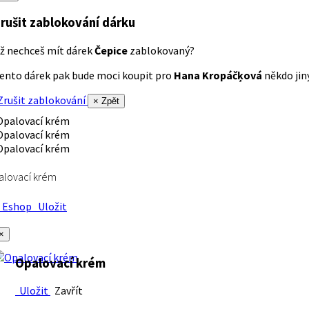
rušit zablokování dárku
ž nechceš mít dárek
Čepice
zablokovaný?
ento dárek pak bude moci koupit pro
Hana Kropáčķová
někdo jiný
rušit zablokování
× Zpět
alovací krém
Eshop
Uložit
×
Opalovací krém
Uložit
Zavřít