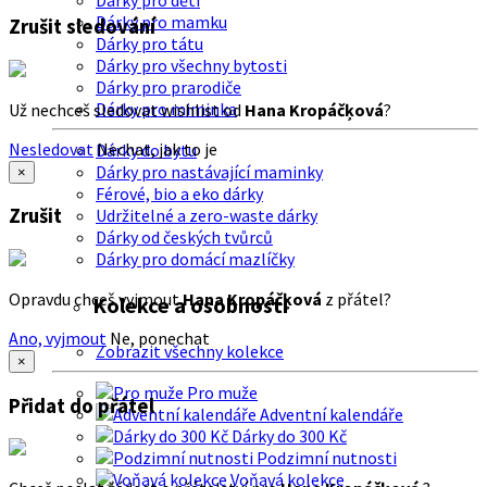
Dárky pro děti
Dárky pro mamku
Zrušit sledování
Dárky pro tátu
Dárky pro všechny bytosti
Dárky pro prarodiče
Dárky pro miminka
Už nechceš sledovat wishlist od
Hana Kropáčķová
?
Nesledovat
Nechat, jak to je
Dárky do bytu
Dárky pro nastávající maminky
×
Férové, bio a eko dárky
Zrušit
Udržitelné a zero-waste dárky
Dárky od českých tvůrců
Dárky pro domácí mazlíčky
Opravdu chceš vyjmout
Hana Kropáčķová
z přátel?
Kolekce a osobnosti
Ano, vyjmout
Ne, ponechat
Zobrazit všechny kolekce
×
Pro muže
Přidat do přátel
Adventní kalendáře
Dárky do 300 Kč
Podzimní nutnosti
Voňavá kolekce