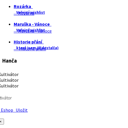
Rozárka
Veřejný wishlist
Rozárka
Maruška - Vánoce
Veřejný wishlist
Maruška - Vánoce
Historie přání
které jsem již dostal(a)
Historie přání
Hanča
tivátor
Eshop
Uložit
×