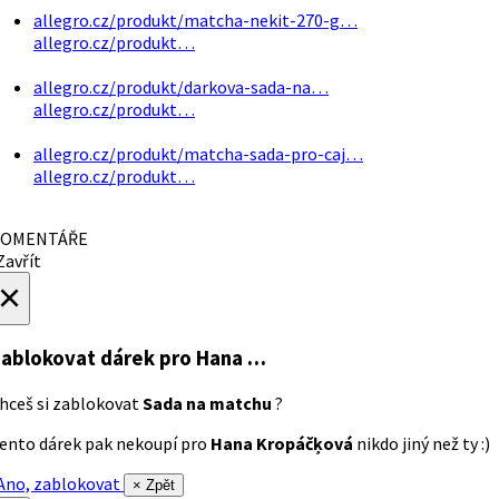
allegro.cz/produkt/matcha-nekit-270-g…
allegro.cz/produkt…
allegro.cz/produkt/darkova-sada-na…
allegro.cz/produkt…
allegro.cz/produkt/matcha-sada-pro-caj…
allegro.cz/produkt…
OMENTÁŘE
avřít
×
ablokovat dárek
pro Hana …
hceš si zablokovat
Sada na matchu
?
ento dárek pak nekoupí pro
Hana Kropáčķová
nikdo jiný než ty :)
no, zablokovat
× Zpět