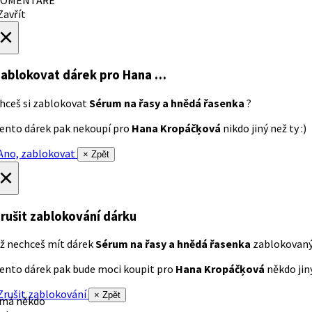
avřít
×
ablokovat dárek
pro Hana …
hceš si zablokovat
Sérum na řasy a hnědá řasenka
?
ento dárek pak nekoupí pro
Hana Kropáčķová
nikdo jiný než ty :)
no, zablokovat
× Zpět
×
rušit zablokování dárku
ž nechceš mít dárek
Sérum na řasy a hnědá řasenka
zablokovan
ento dárek pak bude moci koupit pro
Hana Kropáčķová
někdo jiný
rušit zablokování
× Zpět
 má někdo