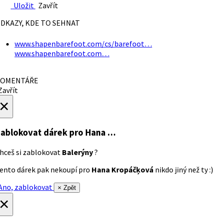
Uložit
Zavřít
DKAZY, KDE TO SEHNAT
www.shapenbarefoot.com/cs/barefoot…
www.shapenbarefoot.com…
OMENTÁŘE
avřít
×
ablokovat dárek
pro Hana …
hceš si zablokovat
Balerýny
?
ento dárek pak nekoupí pro
Hana Kropáčķová
nikdo jiný než ty :)
no, zablokovat
× Zpět
×