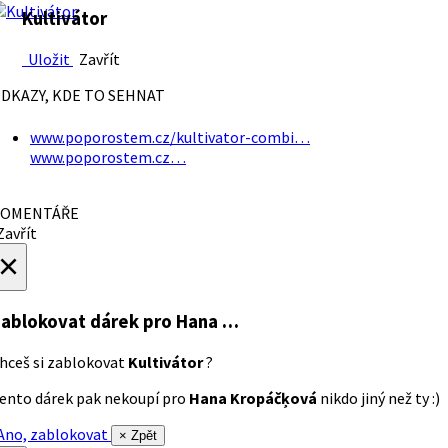
Kultivátor
Uložit
Zavřít
DKAZY, KDE TO SEHNAT
www.poporostem.cz/kultivator-combi…
www.poporostem.cz…
OMENTÁŘE
avřít
×
ablokovat dárek
pro Hana …
hceš si zablokovat
Kultivátor
?
ento dárek pak nekoupí pro
Hana Kropáčķová
nikdo jiný než ty :)
no, zablokovat
× Zpět