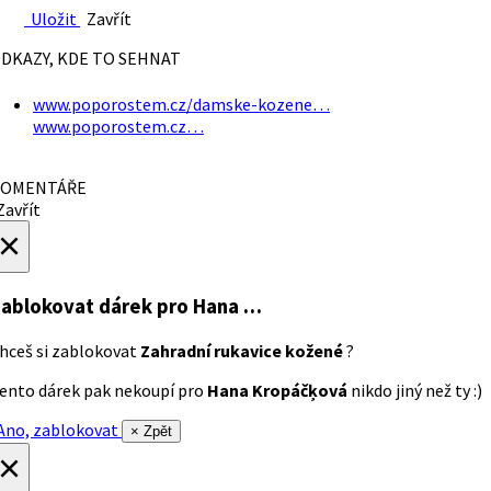
Uložit
Zavřít
DKAZY, KDE TO SEHNAT
www.poporostem.cz/damske-kozene…
www.poporostem.cz…
OMENTÁŘE
avřít
×
ablokovat dárek
pro Hana …
hceš si zablokovat
Zahradní rukavice kožené
?
ento dárek pak nekoupí pro
Hana Kropáčķová
nikdo jiný než ty :)
no, zablokovat
× Zpět
×