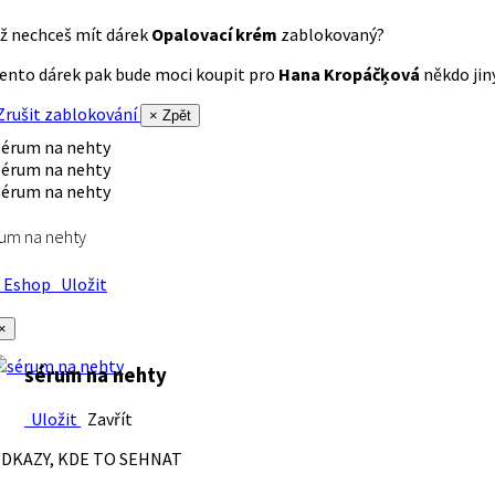
ž nechceš mít dárek
Opalovací krém
zablokovaný?
ento dárek pak bude moci koupit pro
Hana Kropáčķová
někdo jiný
rušit zablokování
× Zpět
um na nehty
Eshop
Uložit
×
sérum na nehty
Uložit
Zavřít
DKAZY, KDE TO SEHNAT