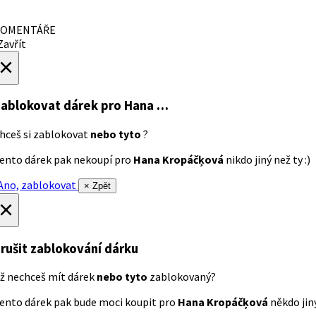
OMENTÁŘE
avřít
×
ablokovat dárek
pro Hana …
hceš si zablokovat
nebo tyto
?
ento dárek pak nekoupí pro
Hana Kropáčķová
nikdo jiný než ty :)
no, zablokovat
× Zpět
×
rušit zablokování dárku
ž nechceš mít dárek
nebo tyto
zablokovaný?
ento dárek pak bude moci koupit pro
Hana Kropáčķová
někdo jiný