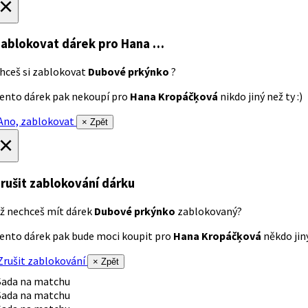
×
ablokovat dárek
pro Hana …
hceš si zablokovat
Dubové prkýnko
?
ento dárek pak nekoupí pro
Hana Kropáčķová
nikdo jiný než ty :)
no, zablokovat
× Zpět
×
rušit zablokování dárku
ž nechceš mít dárek
Dubové prkýnko
zablokovaný?
ento dárek pak bude moci koupit pro
Hana Kropáčķová
někdo jiný
rušit zablokování
× Zpět