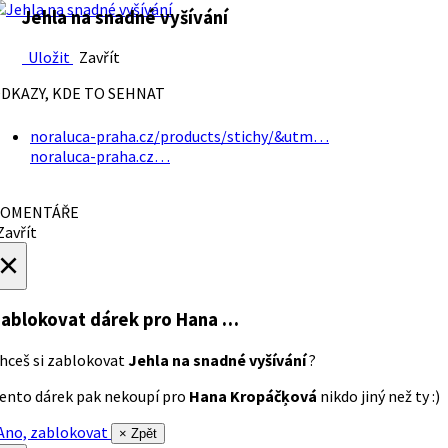
Jehla na snadné vyšívání
Uložit
Zavřít
DKAZY, KDE TO SEHNAT
noraluca-praha.cz/products/stichy/&utm…
noraluca-praha.cz…
OMENTÁŘE
avřít
×
ablokovat dárek
pro Hana …
hceš si zablokovat
Jehla na snadné vyšívání
?
ento dárek pak nekoupí pro
Hana Kropáčķová
nikdo jiný než ty :)
no, zablokovat
× Zpět