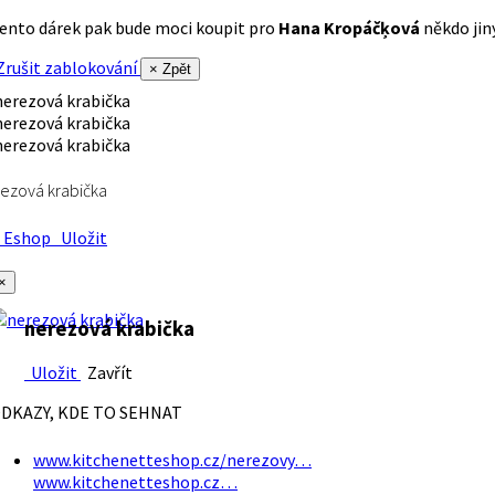
ento dárek pak bude moci koupit pro
Hana Kropáčķová
někdo jiný
rušit zablokování
× Zpět
ezová krabička
Eshop
Uložit
×
nerezová krabička
Uložit
Zavřít
DKAZY, KDE TO SEHNAT
www.kitchenetteshop.cz/nerezovy…
www.kitchenetteshop.cz…