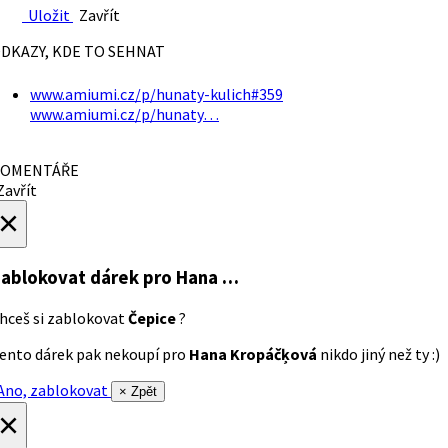
Uložit
Zavřít
DKAZY, KDE TO SEHNAT
www.amiumi.cz/p/hunaty-kulich#359
www.amiumi.cz/p/hunaty…
OMENTÁŘE
avřít
×
ablokovat dárek
pro Hana …
hceš si zablokovat
Čepice
?
ento dárek pak nekoupí pro
Hana Kropáčķová
nikdo jiný než ty :)
no, zablokovat
× Zpět
×