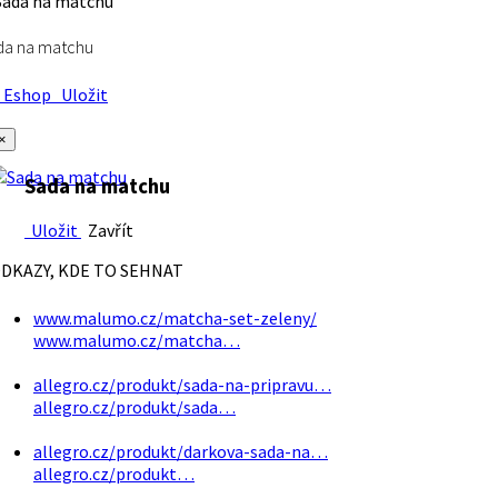
da na matchu
Eshop
Uložit
×
Sada na matchu
Uložit
Zavřít
DKAZY, KDE TO SEHNAT
www.malumo.cz/matcha-set-zeleny/
www.malumo.cz/matcha…
allegro.cz/produkt/sada-na-pripravu…
allegro.cz/produkt/sada…
allegro.cz/produkt/darkova-sada-na…
allegro.cz/produkt…