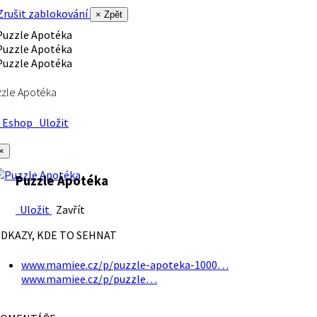
rušit zablokování
× Zpět
zle Apotéka
Eshop
Uložit
×
Puzzle Apotéka
Uložit
Zavřít
DKAZY, KDE TO SEHNAT
www.mamiee.cz/p/puzzle-apoteka-1000…
www.mamiee.cz/p/puzzle…