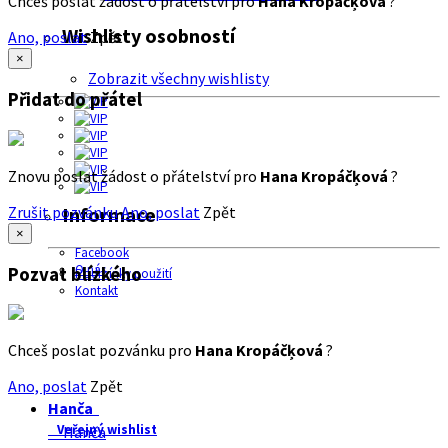
Chceš poslat žádost o přátelství pro
Hana Kropáčķová
?
Wishlisty osobností
Ano, poslat
Zpět
×
Zobrazit všechny wishlisty
Přidat do přátel
Znovu poslat žádost o přátelství pro
Hana Kropáčķová
?
Zrušit pozvánku
Ano, poslat
Zpět
Informace
×
Facebook
O nás
Pozvat blízkého
Podmínky použití
Kontakt
Chceš poslat pozvánku pro
Hana Kropáčķová
?
Ano, poslat
Zpět
Hanča
Veřejný wishlist
Hanča