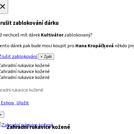
×
rušit zablokování dárku
ž nechceš mít dárek
Kultivátor
zablokovaný?
ento dárek pak bude moci koupit pro
Hana Kropáčķová
někdo jiný
rušit zablokování
× Zpět
radní rukavice kožené
Eshop
Uložit
×
Zahradní rukavice kožené