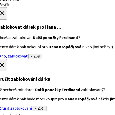
avřít
×
ablokovat dárek
pro Hana …
hceš si zablokovat
Další ponožky Ferdinand
?
ento dárek pak nekoupí pro
Hana Kropáčķová
nikdo jiný než ty :)
no, zablokovat
× Zpět
×
rušit zablokování dárku
ž nechceš mít dárek
Další ponožky Ferdinand
zablokovaný?
ento dárek pak bude moci koupit pro
Hana Kropáčķová
někdo jiný
rušit zablokování
× Zpět