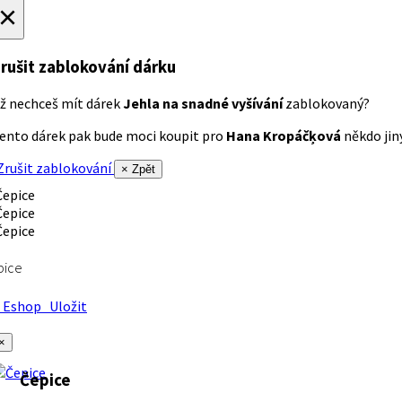
×
rušit zablokování dárku
ž nechceš mít dárek
Jehla na snadné vyšívání
zablokovaný?
ento dárek pak bude moci koupit pro
Hana Kropáčķová
někdo jiný
rušit zablokování
× Zpět
pice
Eshop
Uložit
×
Čepice