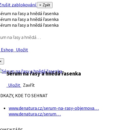
rušit zablokování
× Zpět
rum na řasy a hnědá…
Eshop
Uložit
×
Sérum na řasy a hnědá řasenka
Uložit
Zavřít
DKAZY, KDE TO SEHNAT
www.denatura.cz/serum-na-rasy-objemova…
www.denatura.cz/serum…
OMENTÁŘE