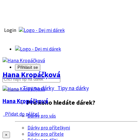
Login
Přihlásit se
Hana Kropáčķová
Tipy na dárky
Tipy na dárky
Hana Kropáčķová
Pro koho hledáte dárek?
Přidat do přátel
Dárky pro vás
Dárky pro přítelkyni
Dárky pro přítele
×