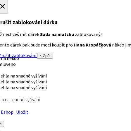
×
rušit zablokování dárku
ž nechceš mít dárek
Sada na matchu
zablokovaný?
ento dárek pak bude moci koupit pro
Hana Kropáčķová
někdo jiný
rušit zablokování
× Zpět
 má někdo
mluveno
la na snadné vyšívání
Eshop
Uložit
×