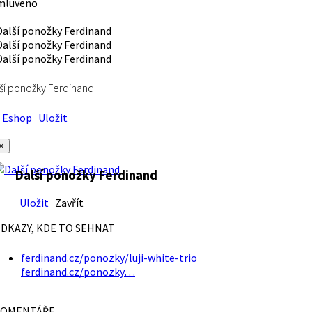
mluveno
ší ponožky Ferdinand
Eshop
Uložit
×
Další ponožky Ferdinand
Uložit
Zavřít
DKAZY, KDE TO SEHNAT
ferdinand.cz/ponozky/luji-white-trio
ferdinand.cz/ponozky…
OMENTÁŘE