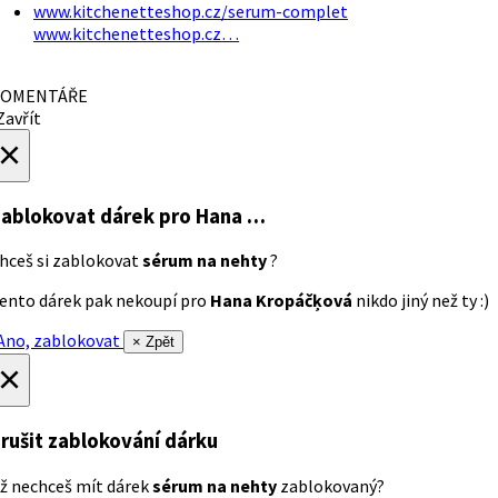
www.kitchenetteshop.cz/serum-complet
www.kitchenetteshop.cz…
OMENTÁŘE
avřít
×
ablokovat dárek
pro Hana …
hceš si zablokovat
sérum na nehty
?
ento dárek pak nekoupí pro
Hana Kropáčķová
nikdo jiný než ty :)
no, zablokovat
× Zpět
×
rušit zablokování dárku
ž nechceš mít dárek
sérum na nehty
zablokovaný?