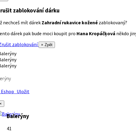
rušit zablokování dárku
ž nechceš mít dárek
Zahradní rukavice kožené
zablokovaný?
ento dárek pak bude moci koupit pro
Hana Kropáčķová
někdo jiný
rušit zablokování
× Zpět
erýny
Eshop
Uložit
×
Balerýny
41