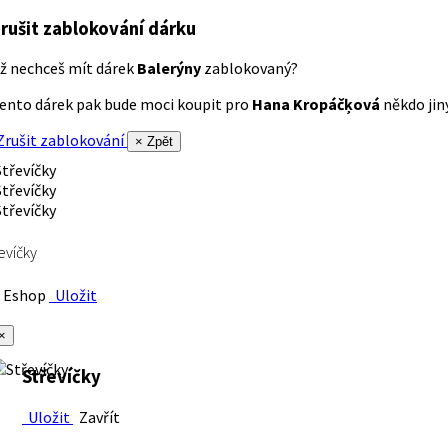
rušit zablokování dárku
ž nechceš mít dárek
Balerýny
zablokovaný?
ento dárek pak bude moci koupit pro
Hana Kropáčķová
někdo jiný
rušit zablokování
× Zpět
evíčky
Eshop
Uložit
×
Střevíčky
Uložit
Zavřít