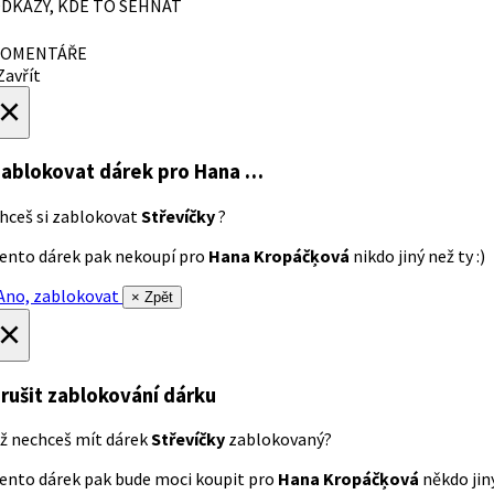
DKAZY, KDE TO SEHNAT
OMENTÁŘE
avřít
×
ablokovat dárek
pro Hana …
hceš si zablokovat
Střevíčky
?
ento dárek pak nekoupí pro
Hana Kropáčķová
nikdo jiný než ty :)
no, zablokovat
× Zpět
×
rušit zablokování dárku
ž nechceš mít dárek
Střevíčky
zablokovaný?
ento dárek pak bude moci koupit pro
Hana Kropáčķová
někdo jiný