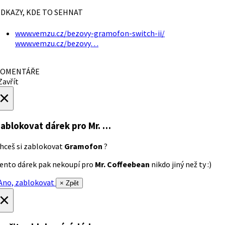
DKAZY, KDE TO SEHNAT
www.vemzu.cz/bezovy-gramofon-switch-ii/
www.vemzu.cz/bezovy…
OMENTÁŘE
avřít
×
ablokovat dárek
pro Mr. …
hceš si zablokovat
Gramofon
?
ento dárek pak nekoupí pro
Mr. Coffeebean
nikdo jiný než ty :)
no, zablokovat
× Zpět
×