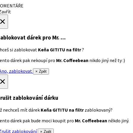
OMENTÁŘE
avřít
×
ablokovat dárek
pro Mr. …
hceš si zablokovat
Keňa GITITU na filtr
?
ento dárek pak nekoupí pro
Mr. Coffeebean
nikdo jiný než ty :)
no, zablokovat
× Zpět
×
rušit zablokování dárku
ž nechceš mít dárek
Keňa GITITU na filtr
zablokovaný?
ento dárek pak bude moci koupit pro
Mr. Coffeebean
někdo jiný.
rušit zablokování
× Zpět