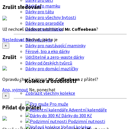
Dárky pro děti
Dárky pro mamku
Zrušit sledování
Dárky pro tátu
Dárky pro všechny bytosti
Dárky pro prarodiče
Dárky pro miminka
Už nechceš sledovat wishlist od
Mr. Coffeebean
?
Nesledovat
Nechat, jak to je
Dárky do bytu
Dárky pro nastávající maminky
×
Férové, bio a eko dárky
Zrušit
Udržitelné a zero-waste dárky
Dárky od českých tvůrců
Dárky pro domácí mazlíčky
Opravdu chceš vyjmout
Mr. Coffeebean
z přátel?
Kolekce a osobnosti
Ano, vyjmout
Ne, ponechat
Zobrazit všechny kolekce
×
Pro muže
Přidat do přátel
Adventní kalendáře
Dárky do 300 Kč
Podzimní nutnosti
Voňavá kolekce