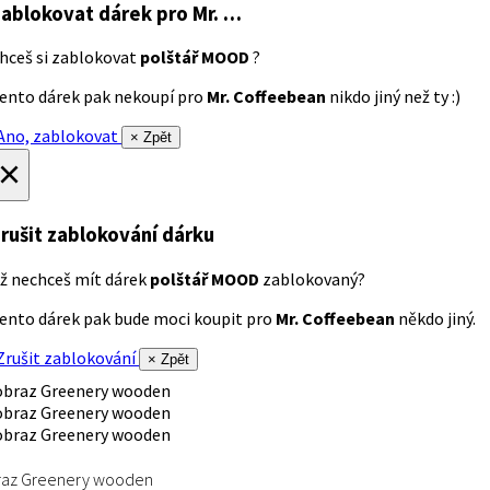
ablokovat dárek
pro Mr. …
hceš si zablokovat
polštář MOOD
?
ento dárek pak nekoupí pro
Mr. Coffeebean
nikdo jiný než ty :)
no, zablokovat
× Zpět
×
rušit zablokování dárku
ž nechceš mít dárek
polštář MOOD
zablokovaný?
ento dárek pak bude moci koupit pro
Mr. Coffeebean
někdo jiný.
rušit zablokování
× Zpět
raz Greenery wooden