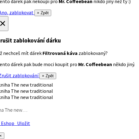
ento dárek pak nekoupí pro
Mr. Coffeebean
nikdo jiný než ty :)
no, zablokovat
× Zpět
×
rušit zablokování dárku
ž nechceš mít dárek
Filtrovaná káva
zablokovaný?
ento dárek pak bude moci koupit pro
Mr. Coffeebean
někdo jiný.
rušit zablokování
× Zpět
iha The new…
Eshop
Uložit
×