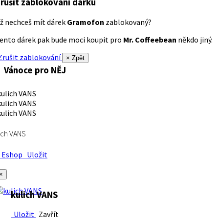
rušit zablokování dárku
ž nechceš mít dárek
Gramofon
zablokovaný?
ento dárek pak bude moci koupit pro
Mr. Coffeebean
někdo jiný.
rušit zablokování
× Zpět
Vánoce pro NĚJ
ich VANS
Eshop
Uložit
×
kulich VANS
Uložit
Zavřít