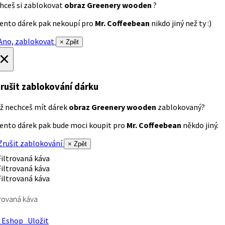
hceš si zablokovat
obraz Greenery wooden
?
ento dárek pak nekoupí pro
Mr. Coffeebean
nikdo jiný než ty :)
no, zablokovat
× Zpět
×
rušit zablokování dárku
ž nechceš mít dárek
obraz Greenery wooden
zablokovaný?
ento dárek pak bude moci koupit pro
Mr. Coffeebean
někdo jiný.
rušit zablokování
× Zpět
trovaná káva
Eshop
Uložit