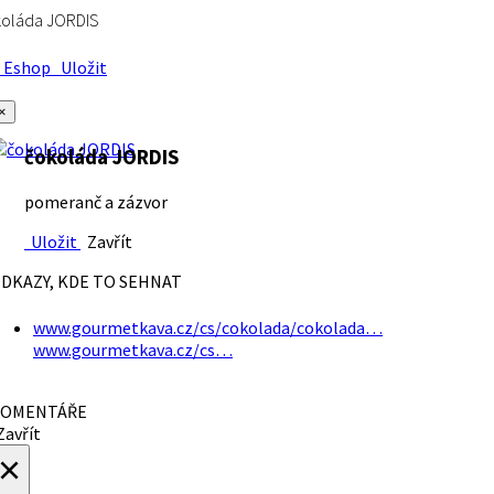
koláda JORDIS
Eshop
Uložit
×
čokoláda JORDIS
pomeranč a zázvor
Uložit
Zavřít
DKAZY, KDE TO SEHNAT
www.gourmetkava.cz/cs/cokolada/cokolada…
www.gourmetkava.cz/cs…
OMENTÁŘE
avřít
×