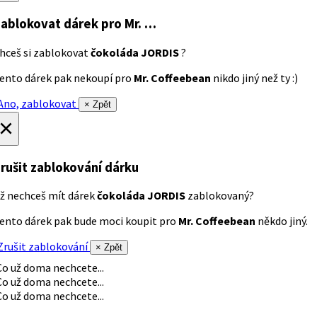
ablokovat dárek
pro Mr. …
hceš si zablokovat
čokoláda JORDIS
?
ento dárek pak nekoupí pro
Mr. Coffeebean
nikdo jiný než ty :)
no, zablokovat
× Zpět
×
rušit zablokování dárku
ž nechceš mít dárek
čokoláda JORDIS
zablokovaný?
ento dárek pak bude moci koupit pro
Mr. Coffeebean
někdo jiný.
rušit zablokování
× Zpět