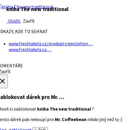
kniha The new traditional
Uložit
Zavřít
DKAZY, KDE TO SEHNAT
www.freshlabels.cz/produkty/gestalten…
www.freshlabels.cz…
OMENTÁŘE
avřít
×
ablokovat dárek
pro Mr. …
hceš si zablokovat
kniha The new traditional
?
ento dárek pak nekoupí pro
Mr. Coffeebean
nikdo jiný než ty :)
no, zablokovat