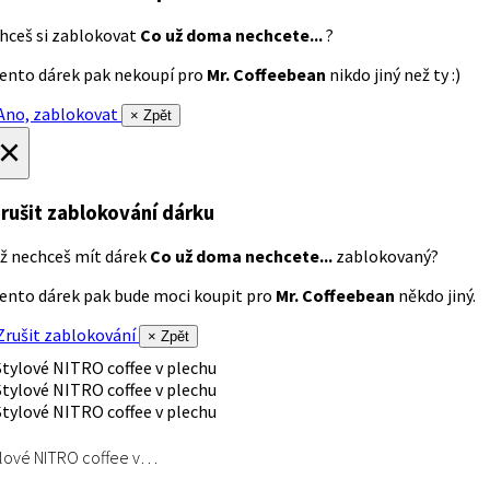
hceš si zablokovat
Co už doma nechcete...
?
ento dárek pak nekoupí pro
Mr. Coffeebean
nikdo jiný než ty :)
no, zablokovat
× Zpět
×
rušit zablokování dárku
ž nechceš mít dárek
Co už doma nechcete...
zablokovaný?
ento dárek pak bude moci koupit pro
Mr. Coffeebean
někdo jiný.
rušit zablokování
× Zpět
lové NITRO coffee v…