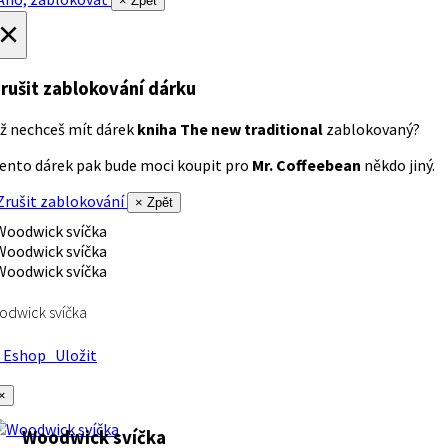
× Zpět
×
rušit zablokování dárku
ž nechceš mít dárek
kniha The new traditional
zablokovaný?
ento dárek pak bude moci koupit pro
Mr. Coffeebean
někdo jiný.
rušit zablokování
× Zpět
dwick svíčka
Eshop
Uložit
×
Woodwick svíčka