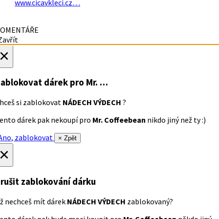
www.cicavkleci.cz…
OMENTÁŘE
avřít
×
ablokovat dárek
pro Mr. …
hceš si zablokovat
NÁDECH VÝDECH
?
ento dárek pak nekoupí pro
Mr. Coffeebean
nikdo jiný než ty :)
no, zablokovat
× Zpět
×
rušit zablokování dárku
ž nechceš mít dárek
NÁDECH VÝDECH
zablokovaný?
ento dárek pak bude moci koupit pro
Mr. Coffeebean
někdo jiný.