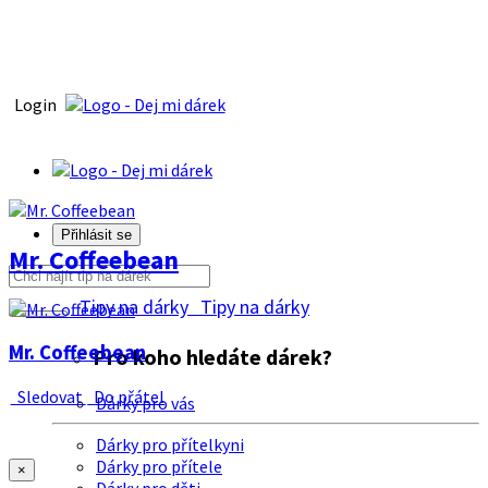
Login
Přihlásit se
Mr. Coffeebean
Tipy na dárky
Tipy na dárky
Mr. Coffeebean
Pro koho hledáte dárek?
Sledovat
Do přátel
Dárky pro vás
Dárky pro přítelkyni
Dárky pro přítele
×