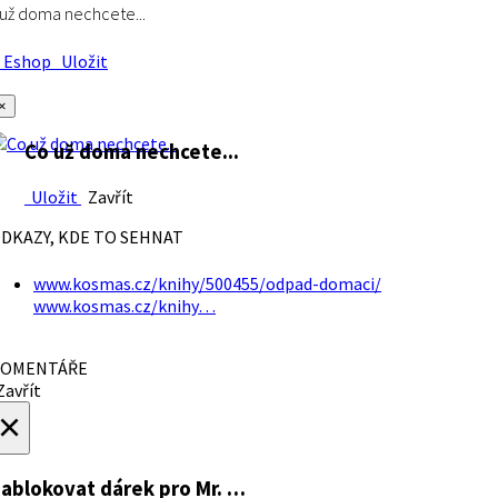
už doma nechcete...
Eshop
Uložit
×
Co už doma nechcete...
Uložit
Zavřít
DKAZY, KDE TO SEHNAT
www.kosmas.cz/knihy/500455/odpad-domaci/
www.kosmas.cz/knihy…
OMENTÁŘE
avřít
×
ablokovat dárek
pro Mr. …