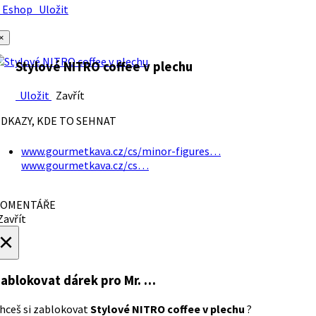
Eshop
Uložit
×
Stylové NITRO coffee v plechu
Uložit
Zavřít
DKAZY, KDE TO SEHNAT
www.gourmetkava.cz/cs/minor-figures…
www.gourmetkava.cz/cs…
OMENTÁŘE
avřít
×
ablokovat dárek
pro Mr. …
hceš si zablokovat
Stylové NITRO coffee v plechu
?