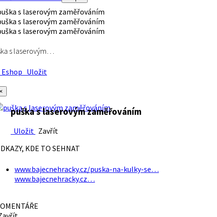
ška s laserovým…
Eshop
Uložit
×
puška s laserovým zaměřováním
Uložit
Zavřít
DKAZY, KDE TO SEHNAT
www.bajecnehracky.cz/puska-na-kulky-se…
www.bajecnehracky.cz…
OMENTÁŘE
avřít