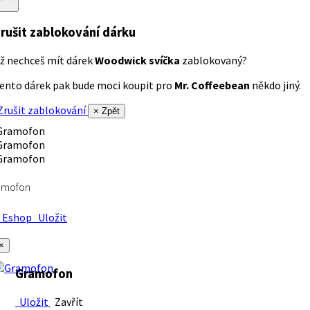
rušit zablokování dárku
ž nechceš mít dárek
Woodwick svíčka
zablokovaný?
ento dárek pak bude moci koupit pro
Mr. Coffeebean
někdo jiný.
rušit zablokování
× Zpět
amofon
Eshop
Uložit
×
Gramofon
Uložit
Zavřít