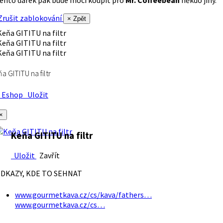
rušit zablokování
× Zpět
a GITITU na filtr
Eshop
Uložit
×
Keňa GITITU na filtr
Uložit
Zavřít
DKAZY, KDE TO SEHNAT
www.gourmetkava.cz/cs/kava/fathers…
www.gourmetkava.cz/cs…