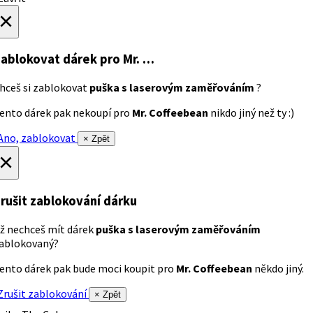
×
ablokovat dárek
pro Mr. …
hceš si zablokovat
puška s laserovým zaměřováním
?
ento dárek pak nekoupí pro
Mr. Coffeebean
nikdo jiný než ty :)
no, zablokovat
× Zpět
×
rušit zablokování dárku
ž nechceš mít dárek
puška s laserovým zaměřováním
ablokovaný?
ento dárek pak bude moci koupit pro
Mr. Coffeebean
někdo jiný.
rušit zablokování
× Zpět