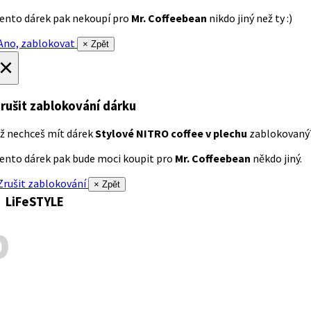
ento dárek pak nekoupí pro
Mr. Coffeebean
nikdo jiný než ty :)
no, zablokovat
× Zpět
×
rušit zablokování dárku
ž nechceš mít dárek
Stylové NITRO coffee v plechu
zablokovaný
ento dárek pak bude moci koupit pro
Mr. Coffeebean
někdo jiný.
rušit zablokování
× Zpět
LiFeSTYLE
p