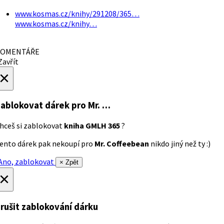
www.kosmas.cz/knihy/291208/365…
www.kosmas.cz/knihy…
OMENTÁŘE
avřít
×
ablokovat dárek
pro Mr. …
hceš si zablokovat
kniha GMLH 365
?
ento dárek pak nekoupí pro
Mr. Coffeebean
nikdo jiný než ty :)
no, zablokovat
× Zpět
×
rušit zablokování dárku