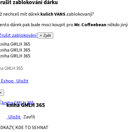
rušit zablokování dárku
ž nechceš mít dárek
kulich VANS
zablokovaný?
ento dárek pak bude moci koupit pro
Mr. Coffeebean
někdo jiný.
rušit zablokování
× Zpět
ha GMLH 365
Eshop
Uložit
×
kniha GMLH 365
Uložit
Zavřít
DKAZY, KDE TO SEHNAT