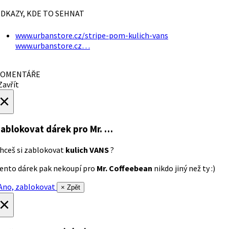
DKAZY, KDE TO SEHNAT
www.urbanstore.cz/stripe-pom-kulich-vans
www.urbanstore.cz…
OMENTÁŘE
avřít
×
ablokovat dárek
pro Mr. …
hceš si zablokovat
kulich VANS
?
ento dárek pak nekoupí pro
Mr. Coffeebean
nikdo jiný než ty :)
no, zablokovat
× Zpět
×