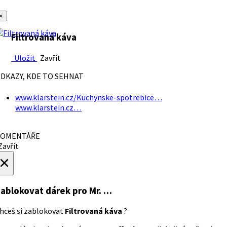
×
Filtrovaná káva
Uložit
Zavřít
DKAZY, KDE TO SEHNAT
www.klarstein.cz/Kuchynske-spotrebice…
www.klarstein.cz…
OMENTÁŘE
avřít
×
ablokovat dárek
pro Mr. …
hceš si zablokovat
Filtrovaná káva
?