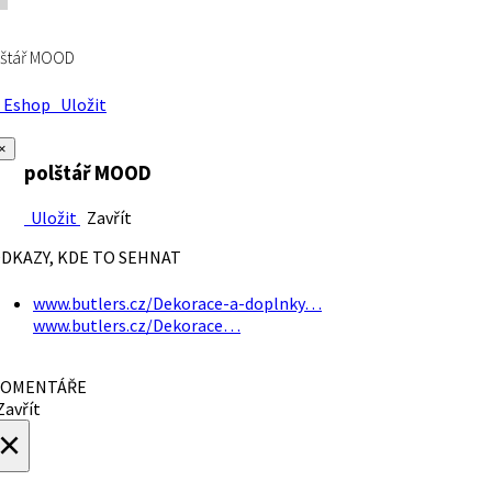
lštář MOOD
Eshop
Uložit
×
polštář MOOD
Uložit
Zavřít
DKAZY, KDE TO SEHNAT
www.butlers.cz/Dekorace-a-doplnky…
www.butlers.cz/Dekorace…
OMENTÁŘE
avřít
×