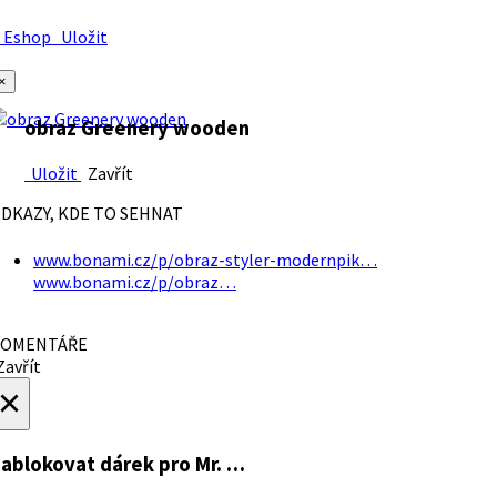
Eshop
Uložit
×
obraz Greenery wooden
Uložit
Zavřít
DKAZY, KDE TO SEHNAT
www.bonami.cz/p/obraz-styler-modernpik…
www.bonami.cz/p/obraz…
OMENTÁŘE
avřít
×
ablokovat dárek
pro Mr. …