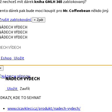
ž nechceš mít dárek
kniha GMLH 365
zablokovaný?
ento dárek pak bude moci koupit pro
Mr. Coffeebean
někdo jiný.
rušit zablokování
× Zpět
DECH VÝDECH
Eshop
Uložit
×
NÁDECH VÝDECH
Uložit
Zavřít
DKAZY, KDE TO SEHNAT
www.cicavkleci.cz/produkt/nadech-vydech/