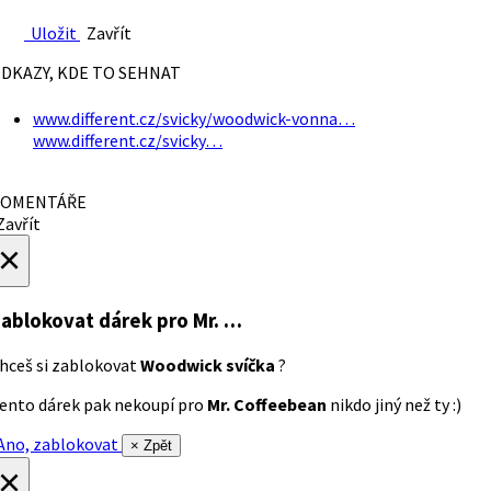
Uložit
Zavřít
DKAZY, KDE TO SEHNAT
www.different.cz/svicky/woodwick-vonna…
www.different.cz/svicky…
OMENTÁŘE
avřít
×
ablokovat dárek
pro Mr. …
hceš si zablokovat
Woodwick svíčka
?
ento dárek pak nekoupí pro
Mr. Coffeebean
nikdo jiný než ty :)
no, zablokovat
× Zpět
×