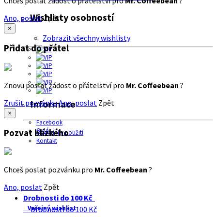
Chceš poslat žádost o přátelství pro
Mr. Coffeebean
?
Wishlisty osobností
Ano, poslat
Zpět
×
Zobrazit všechny wishlisty
Přidat do přátel
Znovu poslat žádost o přátelství pro
Mr. Coffeebean
?
Zrušit pozvánku
Ano, poslat
Zpět
Informace
×
Facebook
O nás
Pozvat blízkého
Podmínky použití
Kontakt
Chceš poslat pozvánku pro
Mr. Coffeebean
?
Ano, poslat
Zpět
Drobnosti do 100 Kč
Veřejný wishlist
Drobnosti do 100 Kč