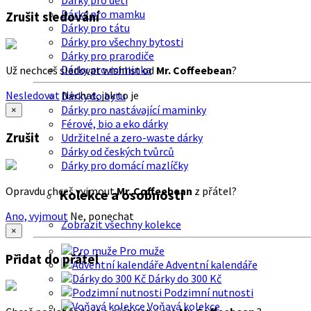
Dárky pro děti
Dárky pro mamku
Zrušit sledování
Dárky pro tátu
Dárky pro všechny bytosti
Dárky pro prarodiče
Dárky pro miminka
Už nechceš sledovat wishlist od
Mr. Coffeebean
?
Nesledovat
Nechat, jak to je
Dárky do bytu
Dárky pro nastávající maminky
×
Férové, bio a eko dárky
Zrušit
Udržitelné a zero-waste dárky
Dárky od českých tvůrců
Dárky pro domácí mazlíčky
Opravdu chceš vyjmout
Mr. Coffeebean
z přátel?
Kolekce a osobnosti
Ano, vyjmout
Ne, ponechat
Zobrazit všechny kolekce
×
Pro muže
Přidat do přátel
Adventní kalendáře
Dárky do 300 Kč
Podzimní nutnosti
Voňavá kolekce