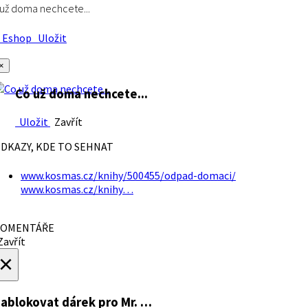
už doma nechcete...
Eshop
Uložit
×
Co už doma nechcete...
Uložit
Zavřít
DKAZY, KDE TO SEHNAT
www.kosmas.cz/knihy/500455/odpad-domaci/
www.kosmas.cz/knihy…
OMENTÁŘE
avřít
×
ablokovat dárek
pro Mr. …