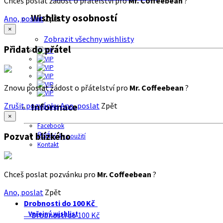
Chceš poslat žádost o přátelství pro
Mr. Coffeebean
?
Wishlisty osobností
Ano, poslat
Zpět
×
Zobrazit všechny wishlisty
Přidat do přátel
Znovu poslat žádost o přátelství pro
Mr. Coffeebean
?
Zrušit pozvánku
Ano, poslat
Zpět
Informace
×
Facebook
O nás
Pozvat blízkého
Podmínky použití
Kontakt
Chceš poslat pozvánku pro
Mr. Coffeebean
?
Ano, poslat
Zpět
Drobnosti do 100 Kč
Veřejný wishlist
Drobnosti do 100 Kč