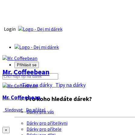
Login
Přihlásit se
Mr. Coffeebean
Tipy na dárky
Tipy na dárky
Mr. Coffeebean
Pro koho hledáte dárek?
Sledovat
Do přátel
Dárky pro vás
Dárky pro přítelkyni
Dárky pro přítele
×