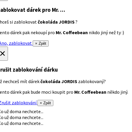
ablokovat dárek
pro Mr. …
hceš si zablokovat
čokoláda JORDIS
?
ento dárek pak nekoupí pro
Mr. Coffeebean
nikdo jiný než ty :)
no, zablokovat
× Zpět
×
rušit zablokování dárku
ž nechceš mít dárek
čokoláda JORDIS
zablokovaný?
ento dárek pak bude moci koupit pro
Mr. Coffeebean
někdo jiný.
rušit zablokování
× Zpět