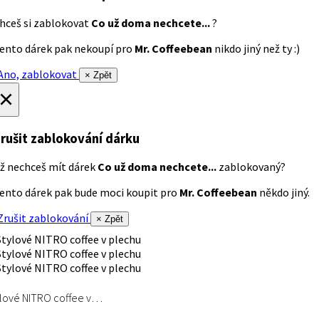
hceš si zablokovat
Co už doma nechcete...
?
ento dárek pak nekoupí pro
Mr. Coffeebean
nikdo jiný než ty :)
no, zablokovat
× Zpět
×
rušit zablokování dárku
ž nechceš mít dárek
Co už doma nechcete...
zablokovaný?
ento dárek pak bude moci koupit pro
Mr. Coffeebean
někdo jiný.
rušit zablokování
× Zpět
lové NITRO coffee v…