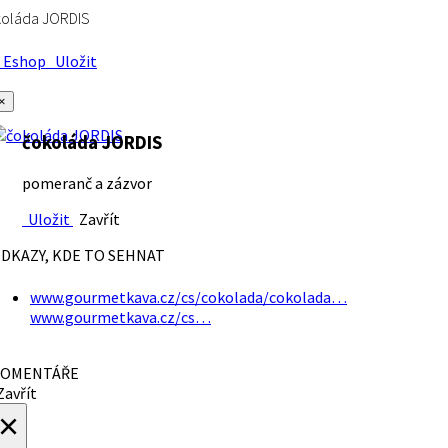
koláda JORDIS
Eshop
Uložit
×
čokoláda JORDIS
pomeranč a zázvor
Uložit
Zavřít
DKAZY, KDE TO SEHNAT
www.gourmetkava.cz/cs/cokolada/cokolada…
www.gourmetkava.cz/cs…
OMENTÁŘE
avřít
×