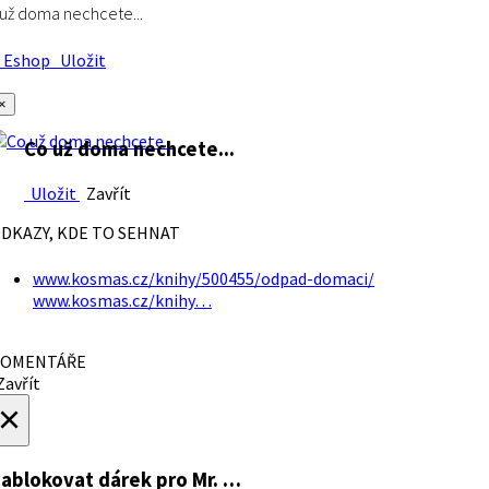
už doma nechcete...
Eshop
Uložit
×
Co už doma nechcete...
Uložit
Zavřít
DKAZY, KDE TO SEHNAT
www.kosmas.cz/knihy/500455/odpad-domaci/
www.kosmas.cz/knihy…
OMENTÁŘE
avřít
×
ablokovat dárek
pro Mr. …