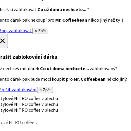
hceš si zablokovat
Co už doma nechcete...
?
ento dárek pak nekoupí pro
Mr. Coffeebean
nikdo jiný než ty :)
no, zablokovat
× Zpět
×
rušit zablokování dárku
ž nechceš mít dárek
Co už doma nechcete...
zablokovaný?
ento dárek pak bude moci koupit pro
Mr. Coffeebean
někdo jiný.
rušit zablokování
× Zpět
lové NITRO coffee v…