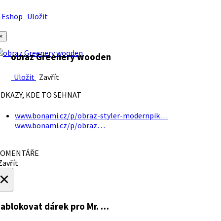
Eshop
Uložit
×
obraz Greenery wooden
Uložit
Zavřít
DKAZY, KDE TO SEHNAT
www.bonami.cz/p/obraz-styler-modernpik…
www.bonami.cz/p/obraz…
OMENTÁŘE
avřít
×
ablokovat dárek
pro Mr. …