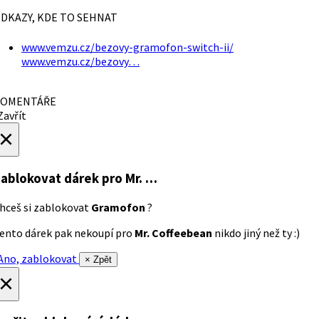
DKAZY, KDE TO SEHNAT
www.vemzu.cz/bezovy-gramofon-switch-ii/
www.vemzu.cz/bezovy…
OMENTÁŘE
avřít
×
ablokovat dárek
pro Mr. …
hceš si zablokovat
Gramofon
?
ento dárek pak nekoupí pro
Mr. Coffeebean
nikdo jiný než ty :)
no, zablokovat
× Zpět
×