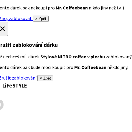
ento dárek pak nekoupí pro
Mr. Coffeebean
nikdo jiný než ty :)
no, zablokovat
× Zpět
×
rušit zablokování dárku
ž nechceš mít dárek
Stylové NITRO coffee v plechu
zablokovaný
ento dárek pak bude moci koupit pro
Mr. Coffeebean
někdo jiný.
rušit zablokování
× Zpět
LiFeSTYLE
p