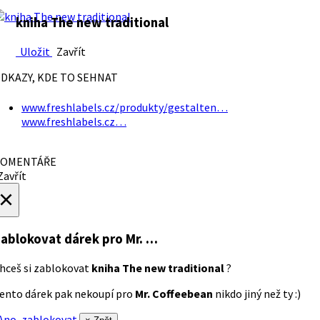
kniha The new traditional
Uložit
Zavřít
DKAZY, KDE TO SEHNAT
www.freshlabels.cz/produkty/gestalten…
www.freshlabels.cz…
OMENTÁŘE
avřít
×
ablokovat dárek
pro Mr. …
hceš si zablokovat
kniha The new traditional
?
ento dárek pak nekoupí pro
Mr. Coffeebean
nikdo jiný než ty :)
no, zablokovat