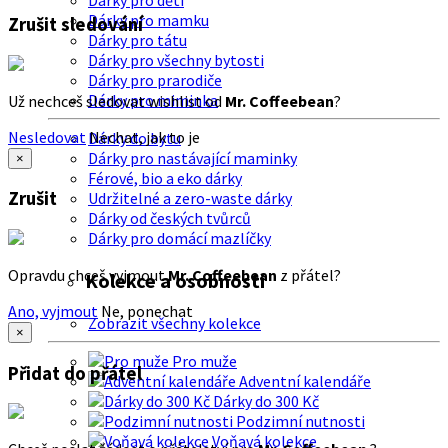
Dárky pro děti
Dárky pro mamku
Zrušit sledování
Dárky pro tátu
Dárky pro všechny bytosti
Dárky pro prarodiče
Dárky pro miminka
Už nechceš sledovat wishlist od
Mr. Coffeebean
?
Nesledovat
Nechat, jak to je
Dárky do bytu
Dárky pro nastávající maminky
×
Férové, bio a eko dárky
Zrušit
Udržitelné a zero-waste dárky
Dárky od českých tvůrců
Dárky pro domácí mazlíčky
Opravdu chceš vyjmout
Mr. Coffeebean
z přátel?
Kolekce a osobnosti
Ano, vyjmout
Ne, ponechat
Zobrazit všechny kolekce
×
Pro muže
Přidat do přátel
Adventní kalendáře
Dárky do 300 Kč
Podzimní nutnosti
Voňavá kolekce