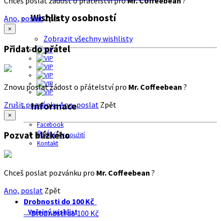
Chceš poslat žádost o přátelství pro
Mr. Coffeebean
?
Wishlisty osobností
Ano, poslat
Zpět
×
Zobrazit všechny wishlisty
Přidat do přátel
Znovu poslat žádost o přátelství pro
Mr. Coffeebean
?
Zrušit pozvánku
Ano, poslat
Zpět
Informace
×
Facebook
O nás
Pozvat blízkého
Podmínky použití
Kontakt
Chceš poslat pozvánku pro
Mr. Coffeebean
?
Ano, poslat
Zpět
Drobnosti do 100 Kč
Veřejný wishlist
Drobnosti do 100 Kč