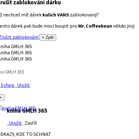
rušit zablokování dárku
ž nechceš mít dárek
kulich VANS
zablokovaný?
ento dárek pak bude moci koupit pro
Mr. Coffeebean
někdo jiný.
rušit zablokování
× Zpět
ha GMLH 365
Eshop
Uložit
×
kniha GMLH 365
Uložit
Zavřít
DKAZY, KDE TO SEHNAT