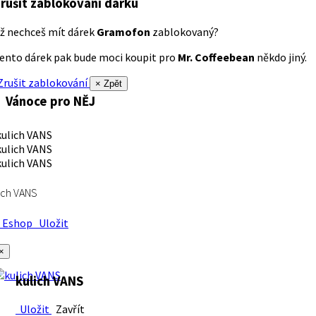
rušit zablokování dárku
ž nechceš mít dárek
Gramofon
zablokovaný?
ento dárek pak bude moci koupit pro
Mr. Coffeebean
někdo jiný.
rušit zablokování
× Zpět
Vánoce pro NĚJ
ich VANS
Eshop
Uložit
×
kulich VANS
Uložit
Zavřít