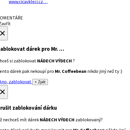
www.cicavkleci.cz…
OMENTÁŘE
avřít
×
ablokovat dárek
pro Mr. …
hceš si zablokovat
NÁDECH VÝDECH
?
ento dárek pak nekoupí pro
Mr. Coffeebean
nikdo jiný než ty :)
no, zablokovat
× Zpět
×
rušit zablokování dárku
ž nechceš mít dárek
NÁDECH VÝDECH
zablokovaný?
ento dárek pak bude moci koupit pro
Mr. Coffeebean
někdo jiný.