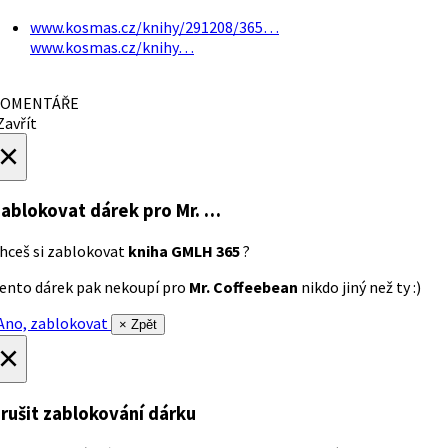
www.kosmas.cz/knihy/291208/365…
www.kosmas.cz/knihy…
OMENTÁŘE
avřít
×
ablokovat dárek
pro Mr. …
hceš si zablokovat
kniha GMLH 365
?
ento dárek pak nekoupí pro
Mr. Coffeebean
nikdo jiný než ty :)
no, zablokovat
× Zpět
×
rušit zablokování dárku