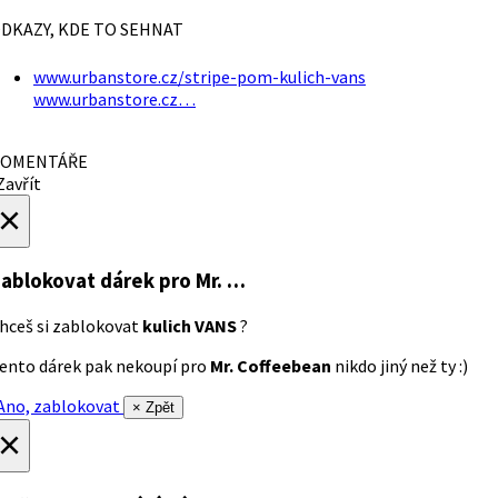
DKAZY, KDE TO SEHNAT
www.urbanstore.cz/stripe-pom-kulich-vans
www.urbanstore.cz…
OMENTÁŘE
avřít
×
ablokovat dárek
pro Mr. …
hceš si zablokovat
kulich VANS
?
ento dárek pak nekoupí pro
Mr. Coffeebean
nikdo jiný než ty :)
no, zablokovat
× Zpět
×