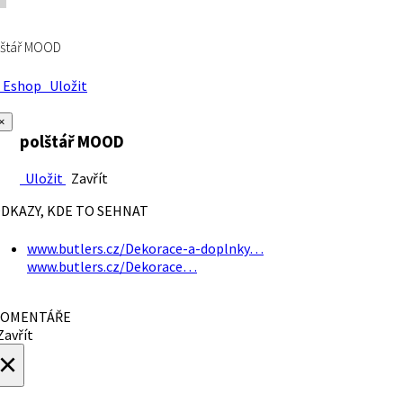
lštář MOOD
Eshop
Uložit
×
polštář MOOD
Uložit
Zavřít
DKAZY, KDE TO SEHNAT
www.butlers.cz/Dekorace-a-doplnky…
www.butlers.cz/Dekorace…
OMENTÁŘE
avřít
×