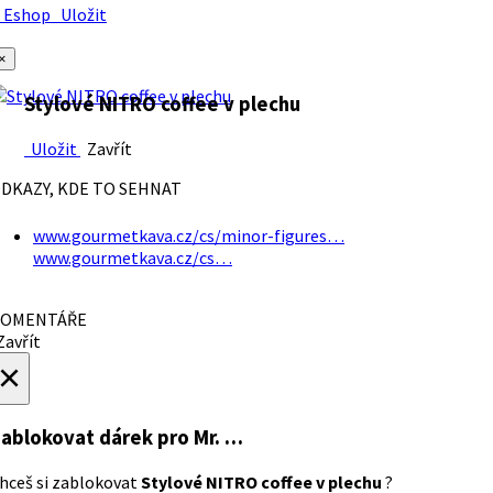
Eshop
Uložit
×
Stylové NITRO coffee v plechu
Uložit
Zavřít
DKAZY, KDE TO SEHNAT
www.gourmetkava.cz/cs/minor-figures…
www.gourmetkava.cz/cs…
OMENTÁŘE
avřít
×
ablokovat dárek
pro Mr. …
hceš si zablokovat
Stylové NITRO coffee v plechu
?