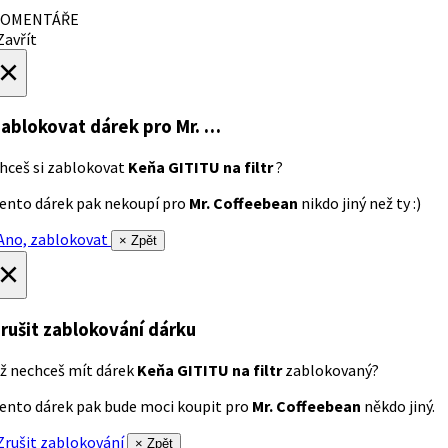
OMENTÁŘE
avřít
×
ablokovat dárek
pro Mr. …
hceš si zablokovat
Keňa GITITU na filtr
?
ento dárek pak nekoupí pro
Mr. Coffeebean
nikdo jiný než ty :)
no, zablokovat
× Zpět
×
rušit zablokování dárku
ž nechceš mít dárek
Keňa GITITU na filtr
zablokovaný?
ento dárek pak bude moci koupit pro
Mr. Coffeebean
někdo jiný.
rušit zablokování
× Zpět