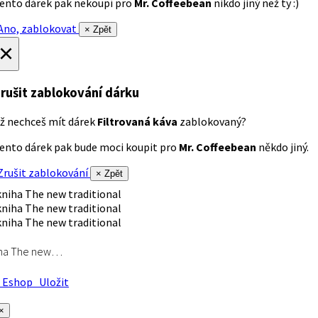
ento dárek pak nekoupí pro
Mr. Coffeebean
nikdo jiný než ty :)
no, zablokovat
× Zpět
×
rušit zablokování dárku
ž nechceš mít dárek
Filtrovaná káva
zablokovaný?
ento dárek pak bude moci koupit pro
Mr. Coffeebean
někdo jiný.
rušit zablokování
× Zpět
iha The new…
Eshop
Uložit
×