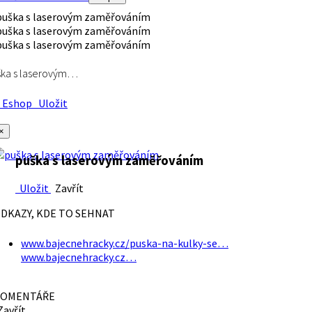
ška s laserovým…
Eshop
Uložit
×
puška s laserovým zaměřováním
Uložit
Zavřít
DKAZY, KDE TO SEHNAT
www.bajecnehracky.cz/puska-na-kulky-se…
www.bajecnehracky.cz…
OMENTÁŘE
avřít