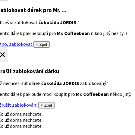
ablokovat dárek
pro Mr. …
hceš si zablokovat
čokoláda JORDIS
?
ento dárek pak nekoupí pro
Mr. Coffeebean
nikdo jiný než ty :)
no, zablokovat
× Zpět
×
rušit zablokování dárku
ž nechceš mít dárek
čokoláda JORDIS
zablokovaný?
ento dárek pak bude moci koupit pro
Mr. Coffeebean
někdo jiný.
rušit zablokování
× Zpět