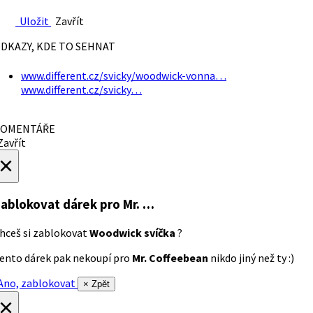
Uložit
Zavřít
DKAZY, KDE TO SEHNAT
www.different.cz/svicky/woodwick-vonna…
www.different.cz/svicky…
OMENTÁŘE
avřít
×
ablokovat dárek
pro Mr. …
hceš si zablokovat
Woodwick svíčka
?
ento dárek pak nekoupí pro
Mr. Coffeebean
nikdo jiný než ty :)
no, zablokovat
× Zpět
×