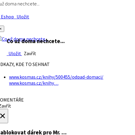
už doma nechcete...
Eshop
Uložit
×
Co už doma nechcete...
Uložit
Zavřít
DKAZY, KDE TO SEHNAT
www.kosmas.cz/knihy/500455/odpad-domaci/
www.kosmas.cz/knihy…
OMENTÁŘE
avřít
×
ablokovat dárek
pro Mr. …