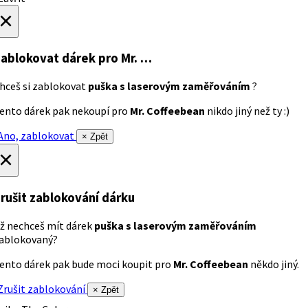
×
ablokovat dárek
pro Mr. …
hceš si zablokovat
puška s laserovým zaměřováním
?
ento dárek pak nekoupí pro
Mr. Coffeebean
nikdo jiný než ty :)
no, zablokovat
× Zpět
×
rušit zablokování dárku
ž nechceš mít dárek
puška s laserovým zaměřováním
ablokovaný?
ento dárek pak bude moci koupit pro
Mr. Coffeebean
někdo jiný.
rušit zablokování
× Zpět