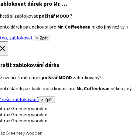
ablokovat dárek
pro Mr. …
hceš si zablokovat
polštář MOOD
?
ento dárek pak nekoupí pro
Mr. Coffeebean
nikdo jiný než ty :)
no, zablokovat
× Zpět
×
rušit zablokování dárku
ž nechceš mít dárek
polštář MOOD
zablokovaný?
ento dárek pak bude moci koupit pro
Mr. Coffeebean
někdo jiný.
rušit zablokování
× Zpět
raz Greenery wooden