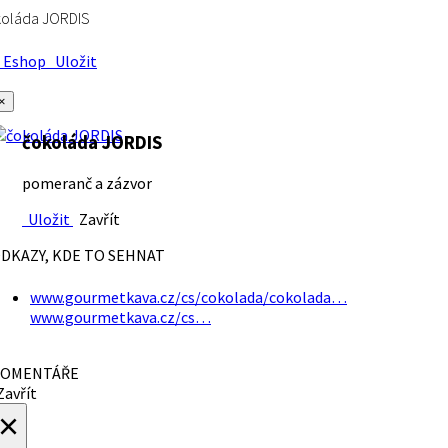
koláda JORDIS
Eshop
Uložit
×
čokoláda JORDIS
pomeranč a zázvor
Uložit
Zavřít
DKAZY, KDE TO SEHNAT
www.gourmetkava.cz/cs/cokolada/cokolada…
www.gourmetkava.cz/cs…
OMENTÁŘE
avřít
×