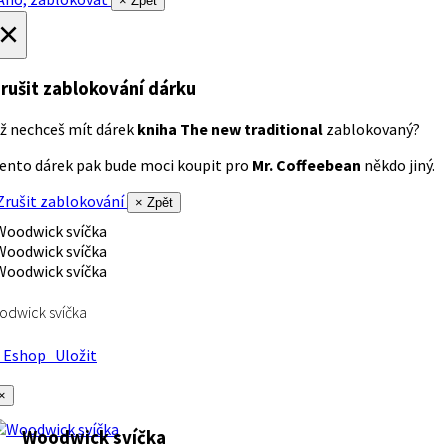
× Zpět
×
rušit zablokování dárku
ž nechceš mít dárek
kniha The new traditional
zablokovaný?
ento dárek pak bude moci koupit pro
Mr. Coffeebean
někdo jiný.
rušit zablokování
× Zpět
dwick svíčka
Eshop
Uložit
×
Woodwick svíčka