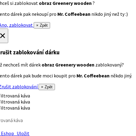
hceš si zablokovat
obraz Greenery wooden
?
ento dárek pak nekoupí pro
Mr. Coffeebean
nikdo jiný než ty :)
no, zablokovat
× Zpět
×
rušit zablokování dárku
ž nechceš mít dárek
obraz Greenery wooden
zablokovaný?
ento dárek pak bude moci koupit pro
Mr. Coffeebean
někdo jiný.
rušit zablokování
× Zpět
trovaná káva
Eshop
Uložit