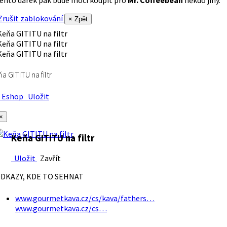
rušit zablokování
× Zpět
a GITITU na filtr
Eshop
Uložit
×
Keňa GITITU na filtr
Uložit
Zavřít
DKAZY, KDE TO SEHNAT
www.gourmetkava.cz/cs/kava/fathers…
www.gourmetkava.cz/cs…