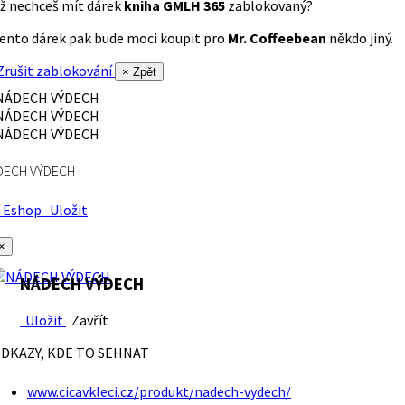
ž nechceš mít dárek
kniha GMLH 365
zablokovaný?
ento dárek pak bude moci koupit pro
Mr. Coffeebean
někdo jiný.
rušit zablokování
× Zpět
DECH VÝDECH
Eshop
Uložit
×
NÁDECH VÝDECH
Uložit
Zavřít
DKAZY, KDE TO SEHNAT
www.cicavkleci.cz/produkt/nadech-vydech/