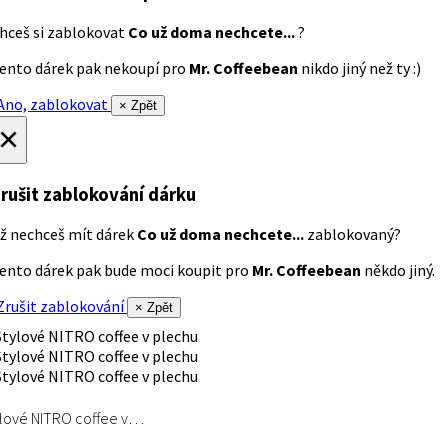
hceš si zablokovat
Co už doma nechcete...
?
ento dárek pak nekoupí pro
Mr. Coffeebean
nikdo jiný než ty :)
no, zablokovat
× Zpět
×
rušit zablokování dárku
ž nechceš mít dárek
Co už doma nechcete...
zablokovaný?
ento dárek pak bude moci koupit pro
Mr. Coffeebean
někdo jiný.
rušit zablokování
× Zpět
lové NITRO coffee v…