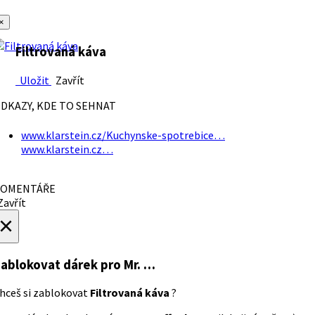
×
Filtrovaná káva
Uložit
Zavřít
DKAZY, KDE TO SEHNAT
www.klarstein.cz/Kuchynske-spotrebice…
www.klarstein.cz…
OMENTÁŘE
avřít
×
ablokovat dárek
pro Mr. …
hceš si zablokovat
Filtrovaná káva
?