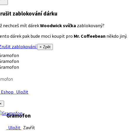
rušit zablokování dárku
ž nechceš mít dárek
Woodwick svíčka
zablokovaný?
ento dárek pak bude moci koupit pro
Mr. Coffeebean
někdo jiný.
rušit zablokování
× Zpět
amofon
Eshop
Uložit
×
Gramofon
Uložit
Zavřít