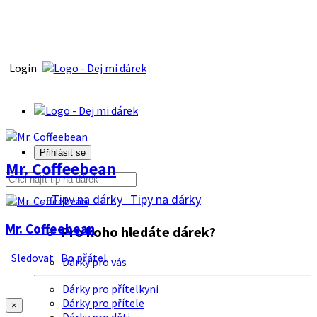
Login
Přihlásit se
Mr. Coffeebean
Tipy na dárky
Tipy na dárky
Mr. Coffeebean
Pro koho hledáte dárek?
Sledovat
Do přátel
Dárky pro vás
Dárky pro přítelkyni
Dárky pro přítele
×