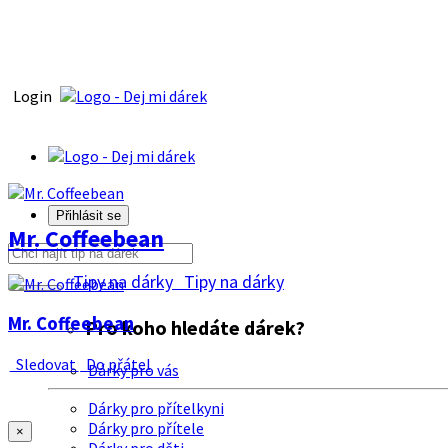
Login
Přihlásit se
Mr. Coffeebean
Tipy na dárky
Tipy na dárky
Mr. Coffeebean
Pro koho hledáte dárek?
Sledovat
Do přátel
Dárky pro vás
Dárky pro přítelkyni
Dárky pro přítele
×