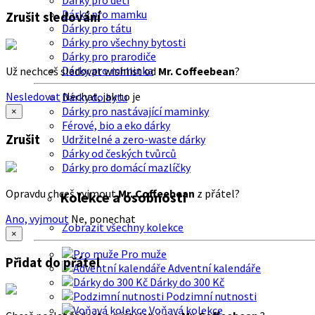
Dárky pro děti
Dárky pro mamku
Zrušit sledování
Dárky pro tátu
Dárky pro všechny bytosti
Dárky pro prarodiče
Dárky pro miminka
Už nechceš sledovat wishlist od
Mr. Coffeebean
?
Nesledovat
Nechat, jak to je
Dárky do bytu
Dárky pro nastávající maminky
×
Férové, bio a eko dárky
Zrušit
Udržitelné a zero-waste dárky
Dárky od českých tvůrců
Dárky pro domácí mazlíčky
Opravdu chceš vyjmout
Mr. Coffeebean
z přátel?
Kolekce a osobnosti
Ano, vyjmout
Ne, ponechat
Zobrazit všechny kolekce
×
Pro muže
Přidat do přátel
Adventní kalendáře
Dárky do 300 Kč
Podzimní nutnosti
Voňavá kolekce