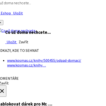
už doma nechcete...
Eshop
Uložit
×
Co už doma nechcete...
Uložit
Zavřít
DKAZY, KDE TO SEHNAT
www.kosmas.cz/knihy/500455/odpad-domaci/
www.kosmas.cz/knihy…
OMENTÁŘE
avřít
×
ablokovat dárek
pro Mr. …