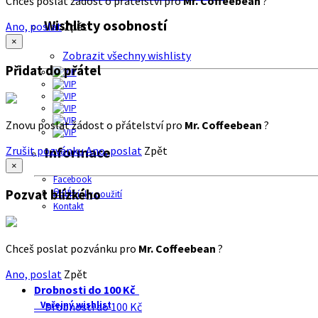
Chceš poslat žádost o přátelství pro
Mr. Coffeebean
?
Wishlisty osobností
Ano, poslat
Zpět
×
Zobrazit všechny wishlisty
Přidat do přátel
Znovu poslat žádost o přátelství pro
Mr. Coffeebean
?
Zrušit pozvánku
Ano, poslat
Zpět
Informace
×
Facebook
O nás
Pozvat blízkého
Podmínky použití
Kontakt
Chceš poslat pozvánku pro
Mr. Coffeebean
?
Ano, poslat
Zpět
Drobnosti do 100 Kč
Veřejný wishlist
Drobnosti do 100 Kč