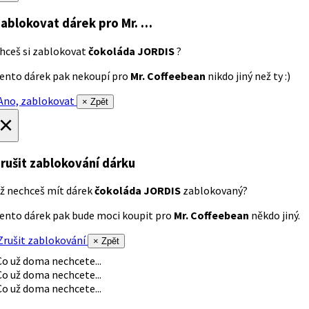
ablokovat dárek
pro Mr. …
hceš si zablokovat
čokoláda JORDIS
?
ento dárek pak nekoupí pro
Mr. Coffeebean
nikdo jiný než ty :)
no, zablokovat
× Zpět
×
rušit zablokování dárku
ž nechceš mít dárek
čokoláda JORDIS
zablokovaný?
ento dárek pak bude moci koupit pro
Mr. Coffeebean
někdo jiný.
rušit zablokování
× Zpět