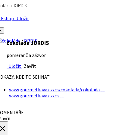
koláda JORDIS
Eshop
Uložit
×
čokoláda JORDIS
pomeranč a zázvor
Uložit
Zavřít
DKAZY, KDE TO SEHNAT
www.gourmetkava.cz/cs/cokolada/cokolada…
www.gourmetkava.cz/cs…
OMENTÁŘE
avřít
×