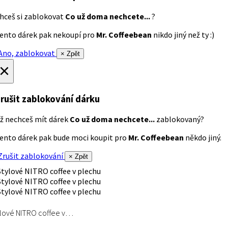
hceš si zablokovat
Co už doma nechcete...
?
ento dárek pak nekoupí pro
Mr. Coffeebean
nikdo jiný než ty :)
no, zablokovat
× Zpět
×
rušit zablokování dárku
ž nechceš mít dárek
Co už doma nechcete...
zablokovaný?
ento dárek pak bude moci koupit pro
Mr. Coffeebean
někdo jiný.
rušit zablokování
× Zpět
lové NITRO coffee v…