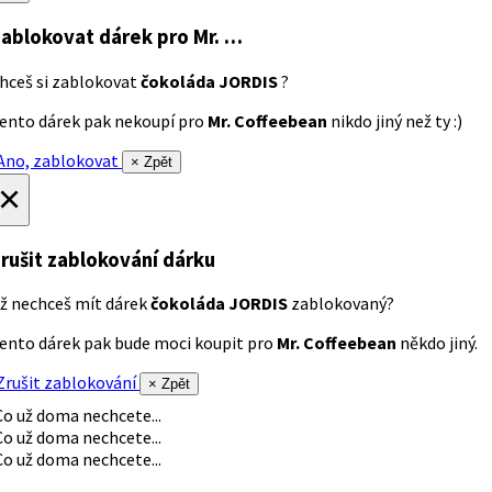
ablokovat dárek
pro Mr. …
hceš si zablokovat
čokoláda JORDIS
?
ento dárek pak nekoupí pro
Mr. Coffeebean
nikdo jiný než ty :)
no, zablokovat
× Zpět
×
rušit zablokování dárku
ž nechceš mít dárek
čokoláda JORDIS
zablokovaný?
ento dárek pak bude moci koupit pro
Mr. Coffeebean
někdo jiný.
rušit zablokování
× Zpět