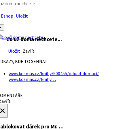
už doma nechcete...
Eshop
Uložit
×
Co už doma nechcete...
Uložit
Zavřít
DKAZY, KDE TO SEHNAT
www.kosmas.cz/knihy/500455/odpad-domaci/
www.kosmas.cz/knihy…
OMENTÁŘE
avřít
×
ablokovat dárek
pro Mr. …