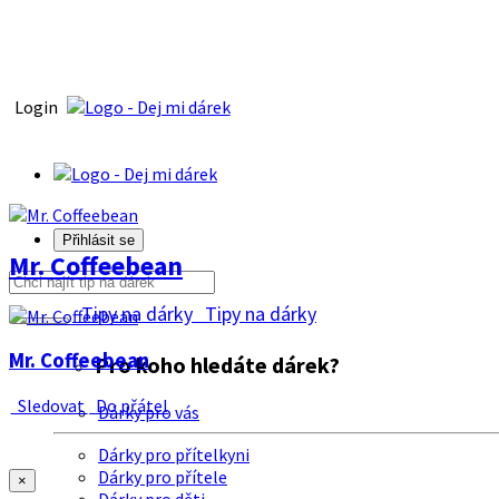
Login
Přihlásit se
Mr. Coffeebean
Tipy na dárky
Tipy na dárky
Mr. Coffeebean
Pro koho hledáte dárek?
Sledovat
Do přátel
Dárky pro vás
Dárky pro přítelkyni
Dárky pro přítele
×