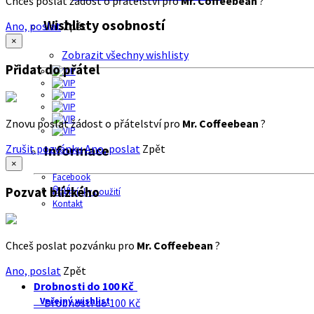
Chceš poslat žádost o přátelství pro
Mr. Coffeebean
?
Wishlisty osobností
Ano, poslat
Zpět
×
Zobrazit všechny wishlisty
Přidat do přátel
Znovu poslat žádost o přátelství pro
Mr. Coffeebean
?
Zrušit pozvánku
Ano, poslat
Zpět
Informace
×
Facebook
O nás
Pozvat blízkého
Podmínky použití
Kontakt
Chceš poslat pozvánku pro
Mr. Coffeebean
?
Ano, poslat
Zpět
Drobnosti do 100 Kč
Veřejný wishlist
Drobnosti do 100 Kč