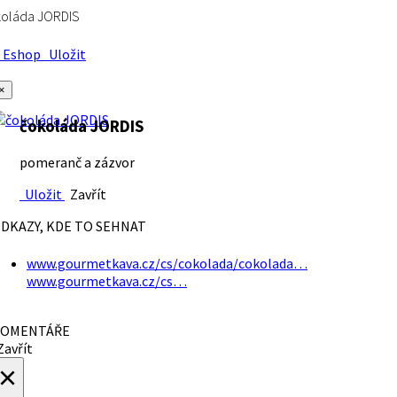
koláda JORDIS
Eshop
Uložit
×
čokoláda JORDIS
pomeranč a zázvor
Uložit
Zavřít
DKAZY, KDE TO SEHNAT
www.gourmetkava.cz/cs/cokolada/cokolada…
www.gourmetkava.cz/cs…
OMENTÁŘE
avřít
×