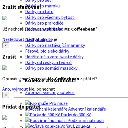
Dárky pro děti
Dárky pro mamku
Zrušit sledování
Dárky pro tátu
Dárky pro všechny bytosti
Dárky pro prarodiče
Dárky pro miminka
Už nechceš sledovat wishlist od
Mr. Coffeebean
?
Nesledovat
Nechat, jak to je
Dárky do bytu
Dárky pro nastávající maminky
×
Férové, bio a eko dárky
Zrušit
Udržitelné a zero-waste dárky
Dárky od českých tvůrců
Dárky pro domácí mazlíčky
Opravdu chceš vyjmout
Mr. Coffeebean
z přátel?
Kolekce a osobnosti
Ano, vyjmout
Ne, ponechat
Zobrazit všechny kolekce
×
Pro muže
Přidat do přátel
Adventní kalendáře
Dárky do 300 Kč
Podzimní nutnosti
Voňavá kolekce