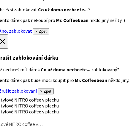
hceš si zablokovat
Co už doma nechcete...
?
ento dárek pak nekoupí pro
Mr. Coffeebean
nikdo jiný než ty :)
no, zablokovat
× Zpět
×
rušit zablokování dárku
ž nechceš mít dárek
Co už doma nechcete...
zablokovaný?
ento dárek pak bude moci koupit pro
Mr. Coffeebean
někdo jiný.
rušit zablokování
× Zpět
lové NITRO coffee v…