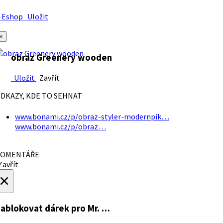
Eshop
Uložit
×
obraz Greenery wooden
Uložit
Zavřít
DKAZY, KDE TO SEHNAT
www.bonami.cz/p/obraz-styler-modernpik…
www.bonami.cz/p/obraz…
OMENTÁŘE
avřít
×
ablokovat dárek
pro Mr. …