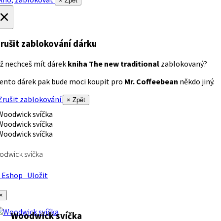
× Zpět
×
rušit zablokování dárku
ž nechceš mít dárek
kniha The new traditional
zablokovaný?
ento dárek pak bude moci koupit pro
Mr. Coffeebean
někdo jiný.
rušit zablokování
× Zpět
dwick svíčka
Eshop
Uložit
×
Woodwick svíčka