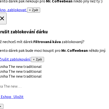
ento dárek pak nekoupí pro
Mr. Coffeebean
nikdo jiný než ty :)
no, zablokovat
× Zpět
×
rušit zablokování dárku
ž nechceš mít dárek
Filtrovaná káva
zablokovaný?
ento dárek pak bude moci koupit pro
Mr. Coffeebean
někdo jiný.
rušit zablokování
× Zpět
iha The new…
Eshop
Uložit
×