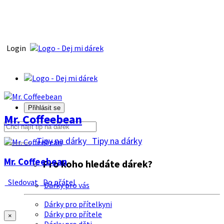
Login
Přihlásit se
Mr. Coffeebean
Tipy na dárky
Tipy na dárky
Mr. Coffeebean
Pro koho hledáte dárek?
Sledovat
Do přátel
Dárky pro vás
Dárky pro přítelkyni
Dárky pro přítele
×