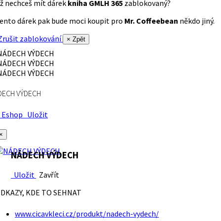
ž nechceš mít dárek
kniha GMLH 365
zablokovaný?
ento dárek pak bude moci koupit pro
Mr. Coffeebean
někdo jiný.
rušit zablokování
× Zpět
DECH VÝDECH
Eshop
Uložit
×
NÁDECH VÝDECH
Uložit
Zavřít
DKAZY, KDE TO SEHNAT
www.cicavkleci.cz/produkt/nadech-vydech/