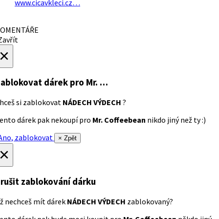
www.cicavkleci.cz…
OMENTÁŘE
avřít
×
ablokovat dárek
pro Mr. …
hceš si zablokovat
NÁDECH VÝDECH
?
ento dárek pak nekoupí pro
Mr. Coffeebean
nikdo jiný než ty :)
no, zablokovat
× Zpět
×
rušit zablokování dárku
ž nechceš mít dárek
NÁDECH VÝDECH
zablokovaný?
ento dárek pak bude moci koupit pro
Mr. Coffeebean
někdo jiný.