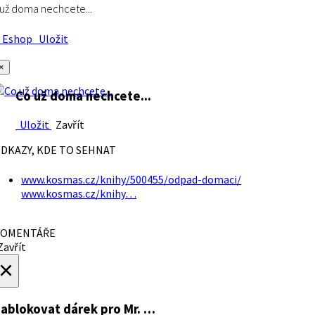
už doma nechcete...
Eshop
Uložit
×
Co už doma nechcete...
Uložit
Zavřít
DKAZY, KDE TO SEHNAT
www.kosmas.cz/knihy/500455/odpad-domaci/
www.kosmas.cz/knihy…
OMENTÁŘE
avřít
×
ablokovat dárek
pro Mr. …