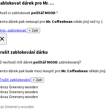
ablokovat dárek
pro Mr. …
hceš si zablokovat
polštář MOOD
?
ento dárek pak nekoupí pro
Mr. Coffeebean
nikdo jiný než ty :)
no, zablokovat
× Zpět
×
rušit zablokování dárku
ž nechceš mít dárek
polštář MOOD
zablokovaný?
ento dárek pak bude moci koupit pro
Mr. Coffeebean
někdo jiný.
rušit zablokování
× Zpět
raz Greenery wooden