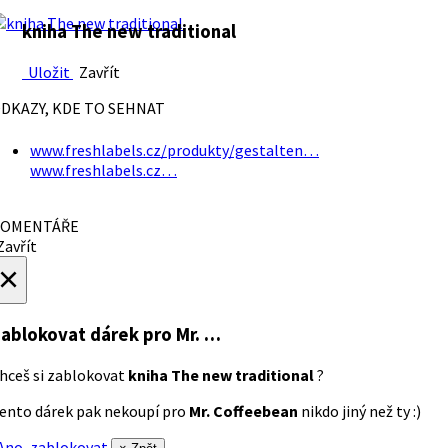
kniha The new traditional
Uložit
Zavřít
DKAZY, KDE TO SEHNAT
www.freshlabels.cz/produkty/gestalten…
www.freshlabels.cz…
OMENTÁŘE
avřít
×
ablokovat dárek
pro Mr. …
hceš si zablokovat
kniha The new traditional
?
ento dárek pak nekoupí pro
Mr. Coffeebean
nikdo jiný než ty :)
no, zablokovat