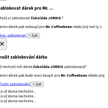
ablokovat dárek
pro Mr. …
hceš si zablokovat
čokoláda JORDIS
?
ento dárek pak nekoupí pro
Mr. Coffeebean
nikdo jiný než ty :)
no, zablokovat
× Zpět
×
rušit zablokování dárku
ž nechceš mít dárek
čokoláda JORDIS
zablokovaný?
ento dárek pak bude moci koupit pro
Mr. Coffeebean
někdo jiný.
rušit zablokování
× Zpět