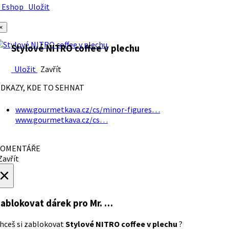
Eshop
Uložit
×
Stylové NITRO coffee v plechu
Uložit
Zavřít
DKAZY, KDE TO SEHNAT
www.gourmetkava.cz/cs/minor-figures…
www.gourmetkava.cz/cs…
OMENTÁŘE
avřít
×
ablokovat dárek
pro Mr. …
hceš si zablokovat
Stylové NITRO coffee v plechu
?