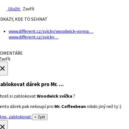
Uložit
Zavřít
DKAZY, KDE TO SEHNAT
www.different.cz/svicky/woodwick-vonna…
www.different.cz/svicky…
OMENTÁŘE
avřít
×
ablokovat dárek
pro Mr. …
hceš si zablokovat
Woodwick svíčka
?
ento dárek pak nekoupí pro
Mr. Coffeebean
nikdo jiný než ty :)
no, zablokovat
× Zpět
×