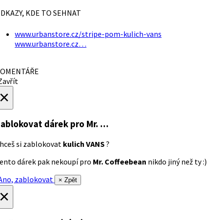
DKAZY, KDE TO SEHNAT
www.urbanstore.cz/stripe-pom-kulich-vans
www.urbanstore.cz…
OMENTÁŘE
avřít
×
ablokovat dárek
pro Mr. …
hceš si zablokovat
kulich VANS
?
ento dárek pak nekoupí pro
Mr. Coffeebean
nikdo jiný než ty :)
no, zablokovat
× Zpět
×