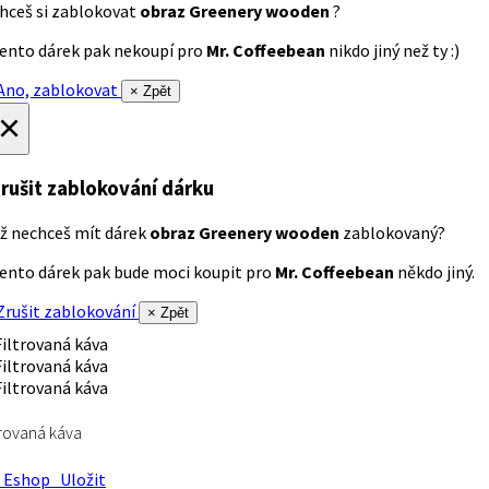
hceš si zablokovat
obraz Greenery wooden
?
ento dárek pak nekoupí pro
Mr. Coffeebean
nikdo jiný než ty :)
no, zablokovat
× Zpět
×
rušit zablokování dárku
ž nechceš mít dárek
obraz Greenery wooden
zablokovaný?
ento dárek pak bude moci koupit pro
Mr. Coffeebean
někdo jiný.
rušit zablokování
× Zpět
trovaná káva
Eshop
Uložit