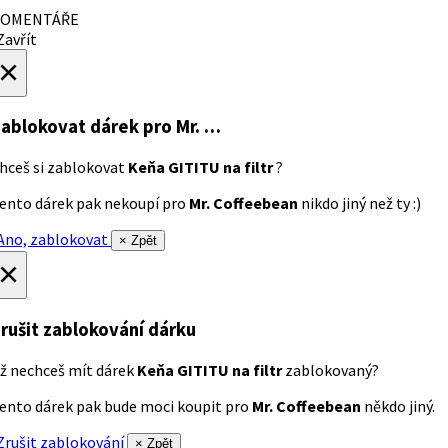
OMENTÁŘE
avřít
×
ablokovat dárek
pro Mr. …
hceš si zablokovat
Keňa GITITU na filtr
?
ento dárek pak nekoupí pro
Mr. Coffeebean
nikdo jiný než ty :)
no, zablokovat
× Zpět
×
rušit zablokování dárku
ž nechceš mít dárek
Keňa GITITU na filtr
zablokovaný?
ento dárek pak bude moci koupit pro
Mr. Coffeebean
někdo jiný.
rušit zablokování
× Zpět