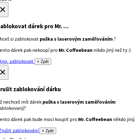
×
ablokovat dárek
pro Mr. …
hceš si zablokovat
puška s laserovým zaměřováním
?
ento dárek pak nekoupí pro
Mr. Coffeebean
nikdo jiný než ty :)
no, zablokovat
× Zpět
×
rušit zablokování dárku
ž nechceš mít dárek
puška s laserovým zaměřováním
ablokovaný?
ento dárek pak bude moci koupit pro
Mr. Coffeebean
někdo jiný.
rušit zablokování
× Zpět