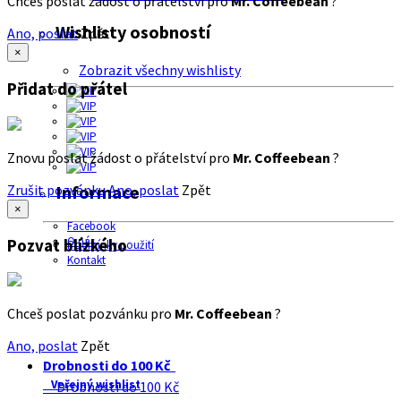
Chceš poslat žádost o přátelství pro
Mr. Coffeebean
?
Wishlisty osobností
Ano, poslat
Zpět
×
Zobrazit všechny wishlisty
Přidat do přátel
Znovu poslat žádost o přátelství pro
Mr. Coffeebean
?
Zrušit pozvánku
Ano, poslat
Zpět
Informace
×
Facebook
O nás
Pozvat blízkého
Podmínky použití
Kontakt
Chceš poslat pozvánku pro
Mr. Coffeebean
?
Ano, poslat
Zpět
Drobnosti do 100 Kč
Veřejný wishlist
Drobnosti do 100 Kč