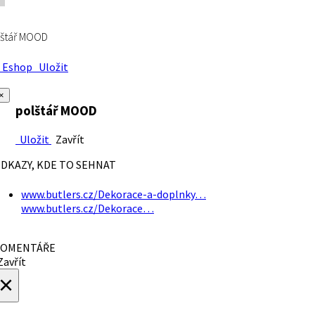
lštář MOOD
Eshop
Uložit
×
polštář MOOD
Uložit
Zavřít
DKAZY, KDE TO SEHNAT
www.butlers.cz/Dekorace-a-doplnky…
www.butlers.cz/Dekorace…
OMENTÁŘE
avřít
×