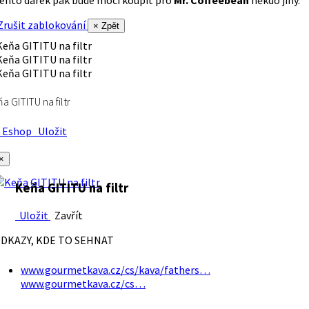
rušit zablokování
× Zpět
a GITITU na filtr
Eshop
Uložit
×
Keňa GITITU na filtr
Uložit
Zavřít
DKAZY, KDE TO SEHNAT
www.gourmetkava.cz/cs/kava/fathers…
www.gourmetkava.cz/cs…