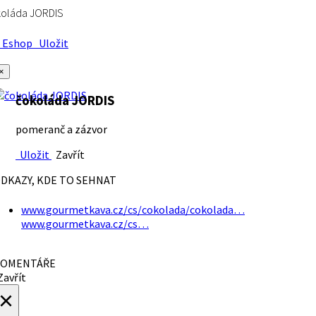
koláda JORDIS
Eshop
Uložit
×
čokoláda JORDIS
pomeranč a zázvor
Uložit
Zavřít
DKAZY, KDE TO SEHNAT
www.gourmetkava.cz/cs/cokolada/cokolada…
www.gourmetkava.cz/cs…
OMENTÁŘE
avřít
×