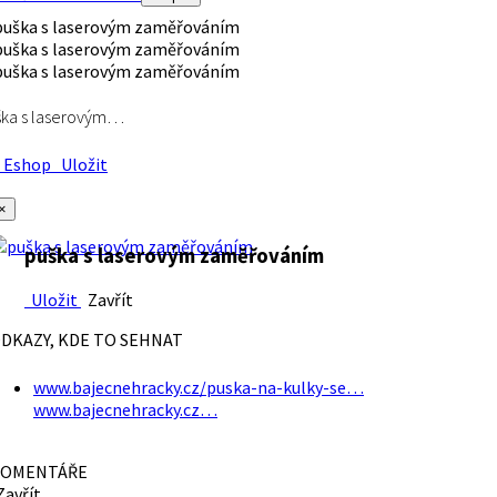
ška s laserovým…
Eshop
Uložit
×
puška s laserovým zaměřováním
Uložit
Zavřít
DKAZY, KDE TO SEHNAT
www.bajecnehracky.cz/puska-na-kulky-se…
www.bajecnehracky.cz…
OMENTÁŘE
avřít