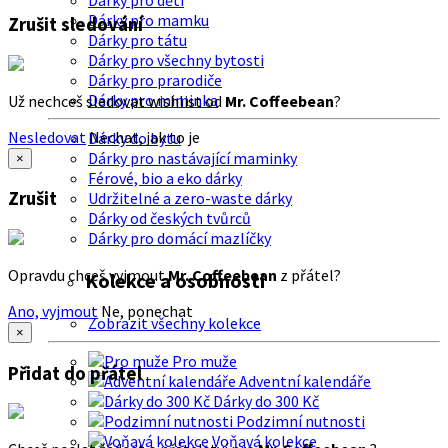
Dárky pro děti
Dárky pro mamku
Zrušit sledování
Dárky pro tátu
Dárky pro všechny bytosti
Dárky pro prarodiče
Dárky pro miminka
Už nechceš sledovat wishlist od
Mr. Coffeebean
?
Nesledovat
Nechat, jak to je
Dárky do bytu
Dárky pro nastávající maminky
×
Férové, bio a eko dárky
Zrušit
Udržitelné a zero-waste dárky
Dárky od českých tvůrců
Dárky pro domácí mazlíčky
Opravdu chceš vyjmout
Mr. Coffeebean
z přátel?
Kolekce a osobnosti
Ano, vyjmout
Ne, ponechat
Zobrazit všechny kolekce
×
Pro muže
Přidat do přátel
Adventní kalendáře
Dárky do 300 Kč
Podzimní nutnosti
Voňavá kolekce