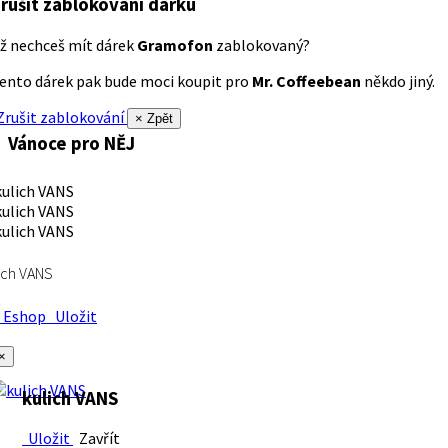
rušit zablokování dárku
ž nechceš mít dárek
Gramofon
zablokovaný?
ento dárek pak bude moci koupit pro
Mr. Coffeebean
někdo jiný.
rušit zablokování
× Zpět
Vánoce pro NĚJ
ich VANS
Eshop
Uložit
×
kulich VANS
Uložit
Zavřít