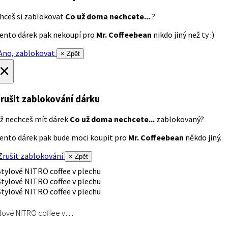
hceš si zablokovat
Co už doma nechcete...
?
ento dárek pak nekoupí pro
Mr. Coffeebean
nikdo jiný než ty :)
no, zablokovat
× Zpět
×
rušit zablokování dárku
ž nechceš mít dárek
Co už doma nechcete...
zablokovaný?
ento dárek pak bude moci koupit pro
Mr. Coffeebean
někdo jiný.
rušit zablokování
× Zpět
lové NITRO coffee v…