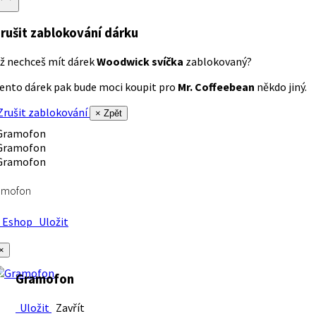
rušit zablokování dárku
ž nechceš mít dárek
Woodwick svíčka
zablokovaný?
ento dárek pak bude moci koupit pro
Mr. Coffeebean
někdo jiný.
rušit zablokování
× Zpět
amofon
Eshop
Uložit
×
Gramofon
Uložit
Zavřít