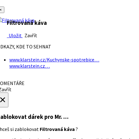
×
Filtrovaná káva
Uložit
Zavřít
DKAZY, KDE TO SEHNAT
www.klarstein.cz/Kuchynske-spotrebice…
www.klarstein.cz…
OMENTÁŘE
avřít
×
ablokovat dárek
pro Mr. …
hceš si zablokovat
Filtrovaná káva
?