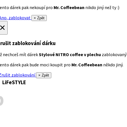
ento dárek pak nekoupí pro
Mr. Coffeebean
nikdo jiný než ty :)
no, zablokovat
× Zpět
×
rušit zablokování dárku
ž nechceš mít dárek
Stylové NITRO coffee v plechu
zablokovaný
ento dárek pak bude moci koupit pro
Mr. Coffeebean
někdo jiný.
rušit zablokování
× Zpět
LiFeSTYLE
p