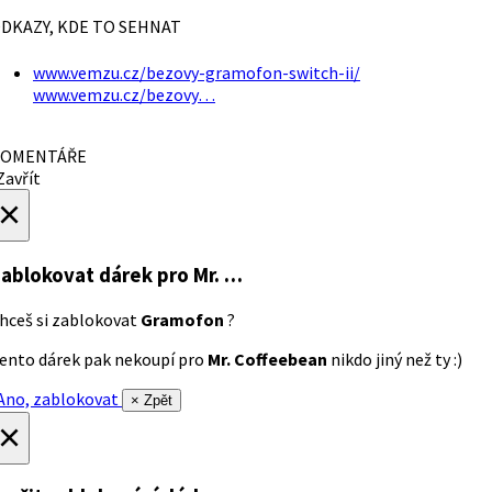
DKAZY, KDE TO SEHNAT
www.vemzu.cz/bezovy-gramofon-switch-ii/
www.vemzu.cz/bezovy…
OMENTÁŘE
avřít
×
ablokovat dárek
pro Mr. …
hceš si zablokovat
Gramofon
?
ento dárek pak nekoupí pro
Mr. Coffeebean
nikdo jiný než ty :)
no, zablokovat
× Zpět
×