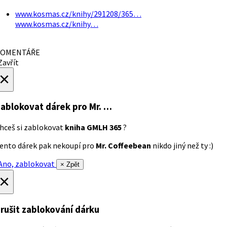
www.kosmas.cz/knihy/291208/365…
www.kosmas.cz/knihy…
OMENTÁŘE
avřít
×
ablokovat dárek
pro Mr. …
hceš si zablokovat
kniha GMLH 365
?
ento dárek pak nekoupí pro
Mr. Coffeebean
nikdo jiný než ty :)
no, zablokovat
× Zpět
×
rušit zablokování dárku