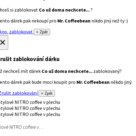
hceš si zablokovat
Co už doma nechcete...
?
ento dárek pak nekoupí pro
Mr. Coffeebean
nikdo jiný než ty :)
no, zablokovat
× Zpět
×
rušit zablokování dárku
ž nechceš mít dárek
Co už doma nechcete...
zablokovaný?
ento dárek pak bude moci koupit pro
Mr. Coffeebean
někdo jiný.
rušit zablokování
× Zpět
lové NITRO coffee v…