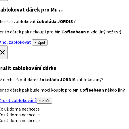
ablokovat dárek
pro Mr. …
hceš si zablokovat
čokoláda JORDIS
?
ento dárek pak nekoupí pro
Mr. Coffeebean
nikdo jiný než ty :)
no, zablokovat
× Zpět
×
rušit zablokování dárku
ž nechceš mít dárek
čokoláda JORDIS
zablokovaný?
ento dárek pak bude moci koupit pro
Mr. Coffeebean
někdo jiný.
rušit zablokování
× Zpět