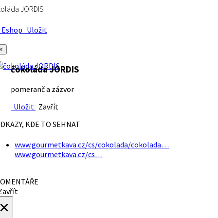
koláda JORDIS
Eshop
Uložit
×
čokoláda JORDIS
pomeranč a zázvor
Uložit
Zavřít
DKAZY, KDE TO SEHNAT
www.gourmetkava.cz/cs/cokolada/cokolada…
www.gourmetkava.cz/cs…
OMENTÁŘE
avřít
×