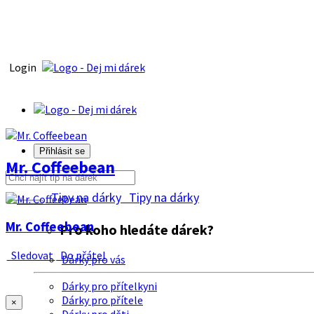
Login
Přihlásit se
Mr. Coffeebean
Tipy na dárky
Tipy na dárky
Mr. Coffeebean
Pro koho hledáte dárek?
Sledovat
Do přátel
Dárky pro vás
Dárky pro přítelkyni
Dárky pro přítele
×