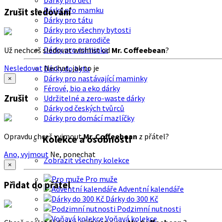
Dárky pro děti
Dárky pro mamku
Zrušit sledování
Dárky pro tátu
Dárky pro všechny bytosti
Dárky pro prarodiče
Dárky pro miminka
Už nechceš sledovat wishlist od
Mr. Coffeebean
?
Nesledovat
Nechat, jak to je
Dárky do bytu
Dárky pro nastávající maminky
×
Férové, bio a eko dárky
Zrušit
Udržitelné a zero-waste dárky
Dárky od českých tvůrců
Dárky pro domácí mazlíčky
Opravdu chceš vyjmout
Mr. Coffeebean
z přátel?
Kolekce a osobnosti
Ano, vyjmout
Ne, ponechat
Zobrazit všechny kolekce
×
Pro muže
Přidat do přátel
Adventní kalendáře
Dárky do 300 Kč
Podzimní nutnosti
Voňavá kolekce