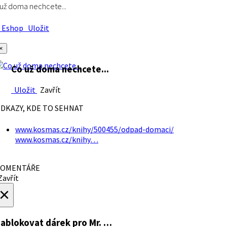
už doma nechcete...
Eshop
Uložit
×
Co už doma nechcete...
Uložit
Zavřít
DKAZY, KDE TO SEHNAT
www.kosmas.cz/knihy/500455/odpad-domaci/
www.kosmas.cz/knihy…
OMENTÁŘE
avřít
×
ablokovat dárek
pro Mr. …