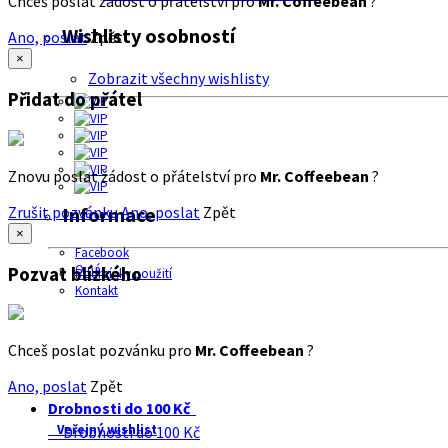
Chceš poslat žádost o přátelství pro
Mr. Coffeebean
?
Wishlisty osobností
Ano, poslat
Zpět
×
Zobrazit všechny wishlisty
Přidat do přátel
Znovu poslat žádost o přátelství pro
Mr. Coffeebean
?
Zrušit pozvánku
Ano, poslat
Zpět
Informace
×
Facebook
O nás
Pozvat blízkého
Podmínky použití
Kontakt
Chceš poslat pozvánku pro
Mr. Coffeebean
?
Ano, poslat
Zpět
Drobnosti do 100 Kč
Veřejný wishlist
Drobnosti do 100 Kč