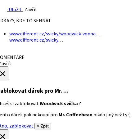
Uložit
Zavřít
DKAZY, KDE TO SEHNAT
www.different.cz/svicky/woodwick-vonna…
www.different.cz/svicky…
OMENTÁŘE
avřít
×
ablokovat dárek
pro Mr. …
hceš si zablokovat
Woodwick svíčka
?
ento dárek pak nekoupí pro
Mr. Coffeebean
nikdo jiný než ty :)
no, zablokovat
× Zpět
×