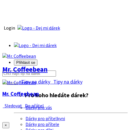
Login
Přihlásit se
Mr. Coffeebean
Tipy na dárky
Tipy na dárky
Mr. Coffeebean
Pro koho hledáte dárek?
Sledovat
Do přátel
Dárky pro vás
Dárky pro přítelkyni
Dárky pro přítele
×