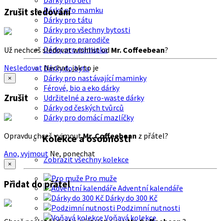
Dárky pro děti
Dárky pro mamku
Zrušit sledování
Dárky pro tátu
Dárky pro všechny bytosti
Dárky pro prarodiče
Dárky pro miminka
Už nechceš sledovat wishlist od
Mr. Coffeebean
?
Nesledovat
Nechat, jak to je
Dárky do bytu
Dárky pro nastávající maminky
×
Férové, bio a eko dárky
Zrušit
Udržitelné a zero-waste dárky
Dárky od českých tvůrců
Dárky pro domácí mazlíčky
Opravdu chceš vyjmout
Mr. Coffeebean
z přátel?
Kolekce a osobnosti
Ano, vyjmout
Ne, ponechat
Zobrazit všechny kolekce
×
Pro muže
Přidat do přátel
Adventní kalendáře
Dárky do 300 Kč
Podzimní nutnosti
Voňavá kolekce