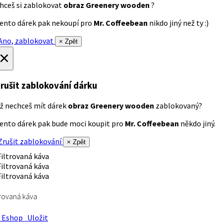
hceš si zablokovat
obraz Greenery wooden
?
ento dárek pak nekoupí pro
Mr. Coffeebean
nikdo jiný než ty :)
no, zablokovat
× Zpět
×
rušit zablokování dárku
ž nechceš mít dárek
obraz Greenery wooden
zablokovaný?
ento dárek pak bude moci koupit pro
Mr. Coffeebean
někdo jiný.
rušit zablokování
× Zpět
trovaná káva
Eshop
Uložit