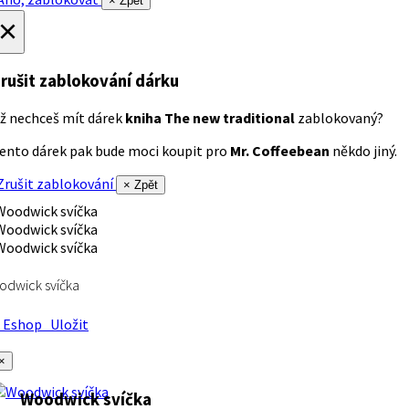
× Zpět
×
rušit zablokování dárku
ž nechceš mít dárek
kniha The new traditional
zablokovaný?
ento dárek pak bude moci koupit pro
Mr. Coffeebean
někdo jiný.
rušit zablokování
× Zpět
dwick svíčka
Eshop
Uložit
×
Woodwick svíčka