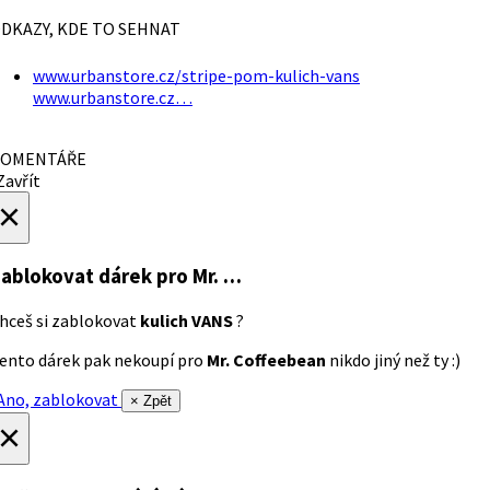
DKAZY, KDE TO SEHNAT
www.urbanstore.cz/stripe-pom-kulich-vans
www.urbanstore.cz…
OMENTÁŘE
avřít
×
ablokovat dárek
pro Mr. …
hceš si zablokovat
kulich VANS
?
ento dárek pak nekoupí pro
Mr. Coffeebean
nikdo jiný než ty :)
no, zablokovat
× Zpět
×