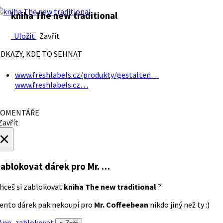
kniha The new traditional
Uložit
Zavřít
DKAZY, KDE TO SEHNAT
www.freshlabels.cz/produkty/gestalten…
www.freshlabels.cz…
OMENTÁŘE
avřít
×
ablokovat dárek
pro Mr. …
hceš si zablokovat
kniha The new traditional
?
ento dárek pak nekoupí pro
Mr. Coffeebean
nikdo jiný než ty :)
no, zablokovat