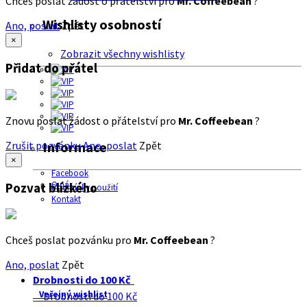
Chceš poslat žádost o přátelství pro
Mr. Coffeebean
?
Wishlisty osobností
Ano, poslat
Zpět
×
Zobrazit všechny wishlisty
Přidat do přátel
Znovu poslat žádost o přátelství pro
Mr. Coffeebean
?
Zrušit pozvánku
Ano, poslat
Zpět
Informace
×
Facebook
O nás
Pozvat blízkého
Podmínky použití
Kontakt
Chceš poslat pozvánku pro
Mr. Coffeebean
?
Ano, poslat
Zpět
Drobnosti do 100 Kč
Veřejný wishlist
Drobnosti do 100 Kč