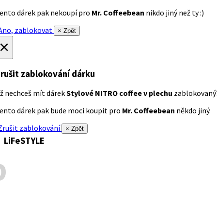
ento dárek pak nekoupí pro
Mr. Coffeebean
nikdo jiný než ty :)
no, zablokovat
× Zpět
×
rušit zablokování dárku
ž nechceš mít dárek
Stylové NITRO coffee v plechu
zablokovaný
ento dárek pak bude moci koupit pro
Mr. Coffeebean
někdo jiný.
rušit zablokování
× Zpět
LiFeSTYLE
p