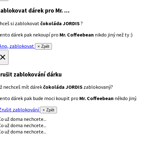
ablokovat dárek
pro Mr. …
hceš si zablokovat
čokoláda JORDIS
?
ento dárek pak nekoupí pro
Mr. Coffeebean
nikdo jiný než ty :)
no, zablokovat
× Zpět
×
rušit zablokování dárku
ž nechceš mít dárek
čokoláda JORDIS
zablokovaný?
ento dárek pak bude moci koupit pro
Mr. Coffeebean
někdo jiný.
rušit zablokování
× Zpět