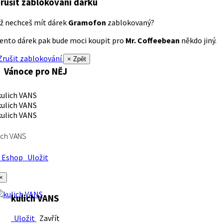
rušit zablokování dárku
ž nechceš mít dárek
Gramofon
zablokovaný?
ento dárek pak bude moci koupit pro
Mr. Coffeebean
někdo jiný.
rušit zablokování
× Zpět
Vánoce pro NĚJ
ich VANS
Eshop
Uložit
×
kulich VANS
Uložit
Zavřít