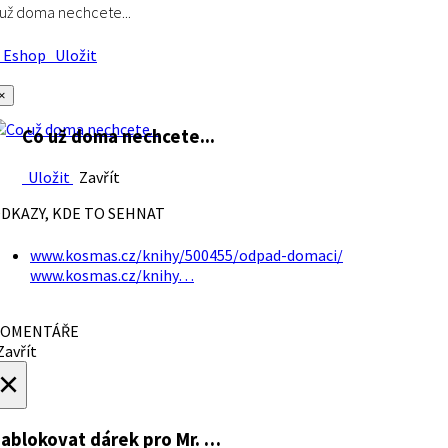
už doma nechcete...
Eshop
Uložit
×
Co už doma nechcete...
Uložit
Zavřít
DKAZY, KDE TO SEHNAT
www.kosmas.cz/knihy/500455/odpad-domaci/
www.kosmas.cz/knihy…
OMENTÁŘE
avřít
×
ablokovat dárek
pro Mr. …