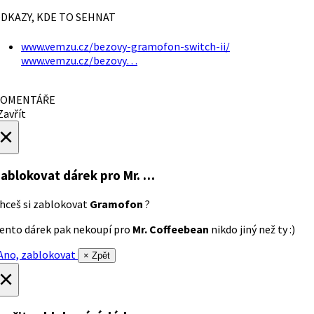
DKAZY, KDE TO SEHNAT
www.vemzu.cz/bezovy-gramofon-switch-ii/
www.vemzu.cz/bezovy…
OMENTÁŘE
avřít
×
ablokovat dárek
pro Mr. …
hceš si zablokovat
Gramofon
?
ento dárek pak nekoupí pro
Mr. Coffeebean
nikdo jiný než ty :)
no, zablokovat
× Zpět
×