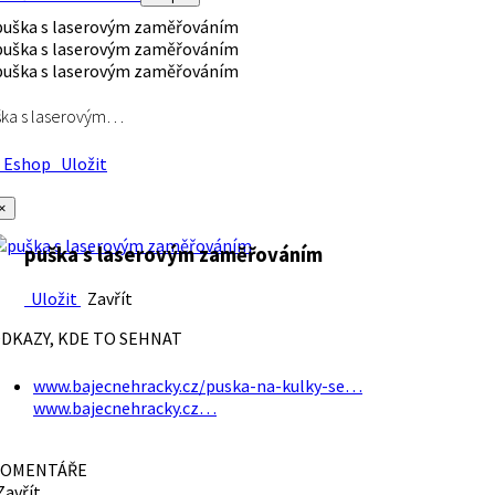
ška s laserovým…
Eshop
Uložit
×
puška s laserovým zaměřováním
Uložit
Zavřít
DKAZY, KDE TO SEHNAT
www.bajecnehracky.cz/puska-na-kulky-se…
www.bajecnehracky.cz…
OMENTÁŘE
avřít