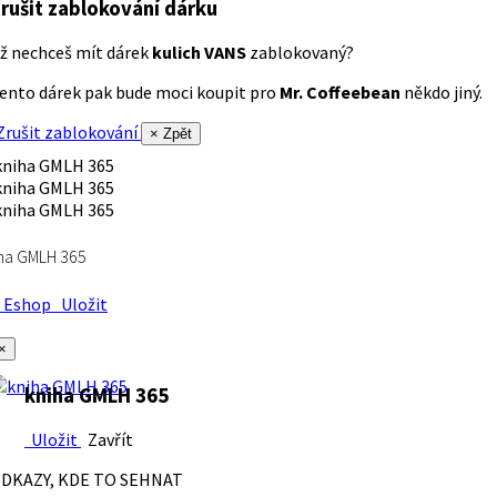
rušit zablokování dárku
ž nechceš mít dárek
kulich VANS
zablokovaný?
ento dárek pak bude moci koupit pro
Mr. Coffeebean
někdo jiný.
rušit zablokování
× Zpět
ha GMLH 365
Eshop
Uložit
×
kniha GMLH 365
Uložit
Zavřít
DKAZY, KDE TO SEHNAT