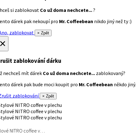
hceš si zablokovat
Co už doma nechcete...
?
ento dárek pak nekoupí pro
Mr. Coffeebean
nikdo jiný než ty :)
no, zablokovat
× Zpět
×
rušit zablokování dárku
ž nechceš mít dárek
Co už doma nechcete...
zablokovaný?
ento dárek pak bude moci koupit pro
Mr. Coffeebean
někdo jiný.
rušit zablokování
× Zpět
lové NITRO coffee v…