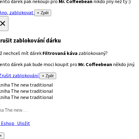
ento dárek pak nekoupí pro
Mr. Coffeebean
nikdo jiný než ty :)
no, zablokovat
× Zpět
×
rušit zablokování dárku
ž nechceš mít dárek
Filtrovaná káva
zablokovaný?
ento dárek pak bude moci koupit pro
Mr. Coffeebean
někdo jiný.
rušit zablokování
× Zpět
iha The new…
Eshop
Uložit
×