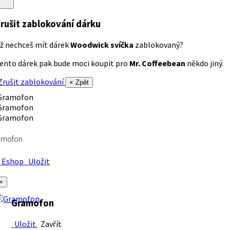
rušit zablokování dárku
ž nechceš mít dárek
Woodwick svíčka
zablokovaný?
ento dárek pak bude moci koupit pro
Mr. Coffeebean
někdo jiný.
rušit zablokování
× Zpět
amofon
Eshop
Uložit
×
Gramofon
Uložit
Zavřít