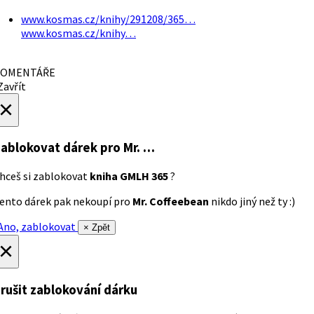
www.kosmas.cz/knihy/291208/365…
www.kosmas.cz/knihy…
OMENTÁŘE
avřít
×
ablokovat dárek
pro Mr. …
hceš si zablokovat
kniha GMLH 365
?
ento dárek pak nekoupí pro
Mr. Coffeebean
nikdo jiný než ty :)
no, zablokovat
× Zpět
×
rušit zablokování dárku