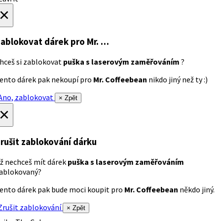
×
ablokovat dárek
pro Mr. …
hceš si zablokovat
puška s laserovým zaměřováním
?
ento dárek pak nekoupí pro
Mr. Coffeebean
nikdo jiný než ty :)
no, zablokovat
× Zpět
×
rušit zablokování dárku
ž nechceš mít dárek
puška s laserovým zaměřováním
ablokovaný?
ento dárek pak bude moci koupit pro
Mr. Coffeebean
někdo jiný.
rušit zablokování
× Zpět