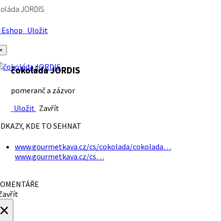
koláda JORDIS
Eshop
Uložit
×
čokoláda JORDIS
pomeranč a zázvor
Uložit
Zavřít
DKAZY, KDE TO SEHNAT
www.gourmetkava.cz/cs/cokolada/cokolada…
www.gourmetkava.cz/cs…
OMENTÁŘE
avřít
×