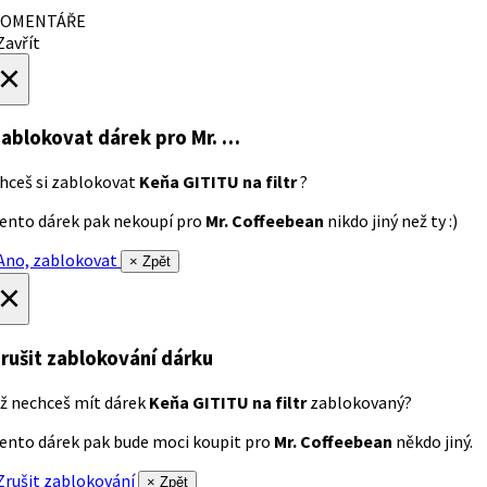
OMENTÁŘE
avřít
×
ablokovat dárek
pro Mr. …
hceš si zablokovat
Keňa GITITU na filtr
?
ento dárek pak nekoupí pro
Mr. Coffeebean
nikdo jiný než ty :)
no, zablokovat
× Zpět
×
rušit zablokování dárku
ž nechceš mít dárek
Keňa GITITU na filtr
zablokovaný?
ento dárek pak bude moci koupit pro
Mr. Coffeebean
někdo jiný.
rušit zablokování
× Zpět