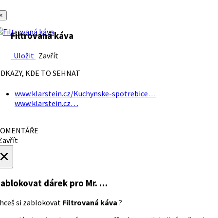
×
Filtrovaná káva
Uložit
Zavřít
DKAZY, KDE TO SEHNAT
www.klarstein.cz/Kuchynske-spotrebice…
www.klarstein.cz…
OMENTÁŘE
avřít
×
ablokovat dárek
pro Mr. …
hceš si zablokovat
Filtrovaná káva
?