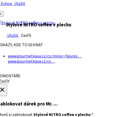
Eshop
Uložit
×
Stylové NITRO coffee v plechu
Uložit
Zavřít
DKAZY, KDE TO SEHNAT
www.gourmetkava.cz/cs/minor-figures…
www.gourmetkava.cz/cs…
OMENTÁŘE
avřít
×
ablokovat dárek
pro Mr. …
hceš si zablokovat
Stylové NITRO coffee v plechu
?