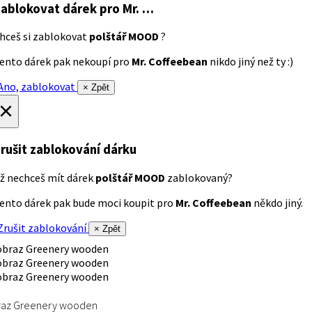
ablokovat dárek
pro Mr. …
hceš si zablokovat
polštář MOOD
?
ento dárek pak nekoupí pro
Mr. Coffeebean
nikdo jiný než ty :)
no, zablokovat
× Zpět
×
rušit zablokování dárku
ž nechceš mít dárek
polštář MOOD
zablokovaný?
ento dárek pak bude moci koupit pro
Mr. Coffeebean
někdo jiný.
rušit zablokování
× Zpět
raz Greenery wooden