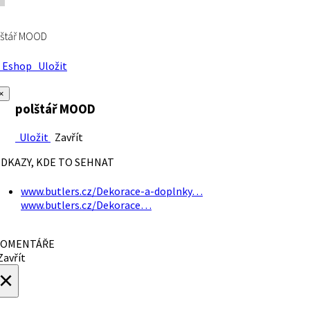
lštář MOOD
Eshop
Uložit
×
polštář MOOD
Uložit
Zavřít
DKAZY, KDE TO SEHNAT
www.butlers.cz/Dekorace-a-doplnky…
www.butlers.cz/Dekorace…
OMENTÁŘE
avřít
×