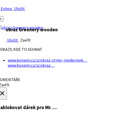
Eshop
Uložit
×
obraz Greenery wooden
Uložit
Zavřít
DKAZY, KDE TO SEHNAT
www.bonami.cz/p/obraz-styler-modernpik…
www.bonami.cz/p/obraz…
OMENTÁŘE
avřít
×
ablokovat dárek
pro Mr. …