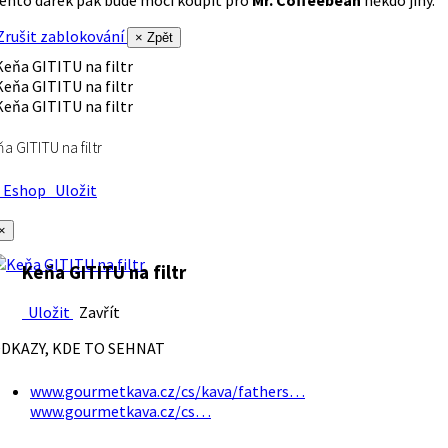
rušit zablokování
× Zpět
a GITITU na filtr
Eshop
Uložit
×
Keňa GITITU na filtr
Uložit
Zavřít
DKAZY, KDE TO SEHNAT
www.gourmetkava.cz/cs/kava/fathers…
www.gourmetkava.cz/cs…