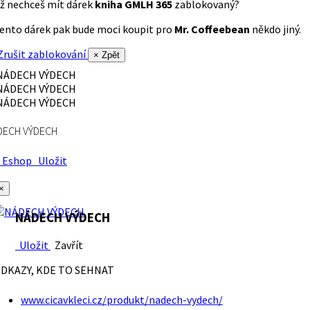
ž nechceš mít dárek
kniha GMLH 365
zablokovaný?
ento dárek pak bude moci koupit pro
Mr. Coffeebean
někdo jiný.
rušit zablokování
× Zpět
DECH VÝDECH
Eshop
Uložit
×
NÁDECH VÝDECH
Uložit
Zavřít
DKAZY, KDE TO SEHNAT
www.cicavkleci.cz/produkt/nadech-vydech/