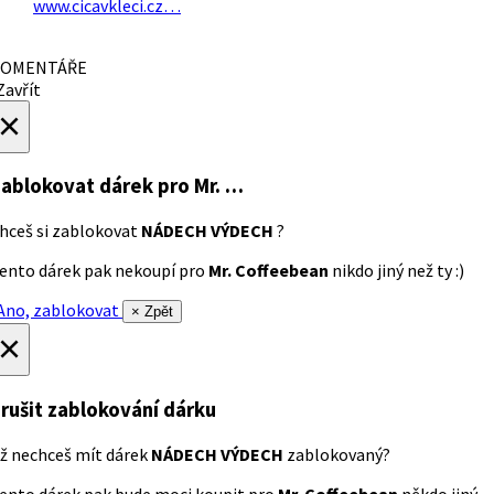
www.cicavkleci.cz…
OMENTÁŘE
avřít
×
ablokovat dárek
pro Mr. …
hceš si zablokovat
NÁDECH VÝDECH
?
ento dárek pak nekoupí pro
Mr. Coffeebean
nikdo jiný než ty :)
no, zablokovat
× Zpět
×
rušit zablokování dárku
ž nechceš mít dárek
NÁDECH VÝDECH
zablokovaný?
ento dárek pak bude moci koupit pro
Mr. Coffeebean
někdo jiný.