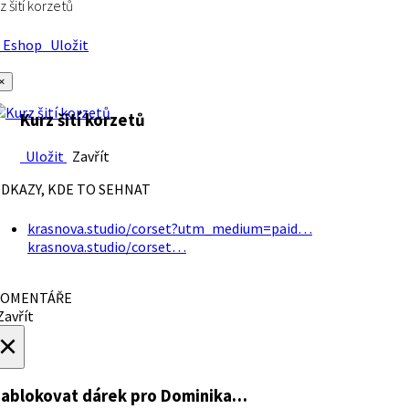
z šití korzetů
Eshop
Uložit
×
Kurz šití korzetů
Uložit
Zavřít
DKAZY, KDE TO SEHNAT
krasnova.studio/corset?utm_medium=paid…
krasnova.studio/corset…
OMENTÁŘE
avřít
×
ablokovat dárek
pro Dominika…