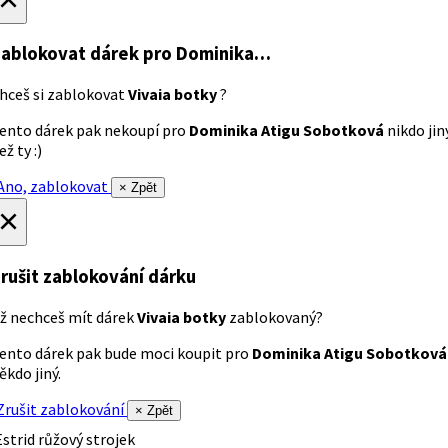
ablokovat dárek
pro Dominika…
hceš si zablokovat
Vivaia botky
?
ento dárek pak nekoupí pro
Dominika Atigu Sobotková
nikdo jin
ež ty :)
no, zablokovat
× Zpět
×
rušit zablokování dárku
ž nechceš mít dárek
Vivaia botky
zablokovaný?
ento dárek pak bude moci koupit pro
Dominika Atigu Sobotková
ěkdo jiný.
rušit zablokování
× Zpět