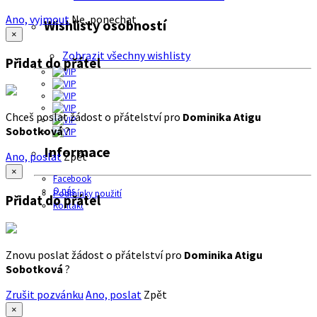
Ano, vyjmout
Ne, ponechat
Wishlisty osobností
×
Zobrazit všechny wishlisty
Přidat do přátel
Chceš poslat žádost o přátelství pro
Dominika Atigu
Sobotková
?
Informace
Ano, poslat
Zpět
×
Facebook
O nás
Podmínky použití
Přidat do přátel
Kontakt
Znovu poslat žádost o přátelství pro
Dominika Atigu
Sobotková
?
Zrušit pozvánku
Ano, poslat
Zpět
×