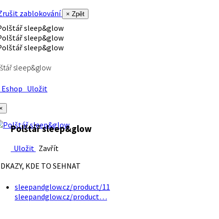
rušit zablokování
× Zpět
štář sleep&glow
Eshop
Uložit
×
Polštář sleep&glow
Uložit
Zavřít
DKAZY, KDE TO SEHNAT
sleepandglow.cz/product/11
sleepandglow.cz/product…