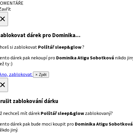
OMENTÁŘE
avřít
×
ablokovat dárek
pro Dominika…
hceš si zablokovat
Polštář sleep&glow
?
ento dárek pak nekoupí pro
Dominika Atigu Sobotková
nikdo jin
ež ty :)
no, zablokovat
× Zpět
×
rušit zablokování dárku
ž nechceš mít dárek
Polštář sleep&glow
zablokovaný?
ento dárek pak bude moci koupit pro
Dominika Atigu Sobotková
ěkdo jiný.