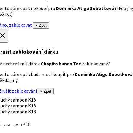
ento dárek pak nekoupí pro
Dominika Atigu Sobotková
nikdo jin
ež ty :)
no, zablokovat
× Zpět
×
rušit zablokování dárku
ž nechceš mít dárek
Chapito bunda Tee
zablokovaný?
ento dárek pak bude moci koupit pro
Dominika Atigu Sobotková
ěkdo jiný.
rušit zablokování
× Zpět
chy sampon K18