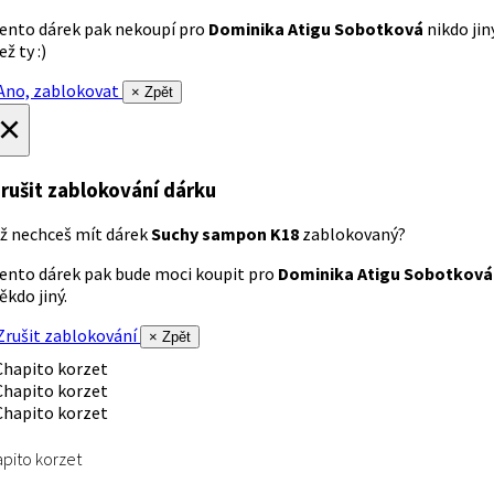
ento dárek pak nekoupí pro
Dominika Atigu Sobotková
nikdo jin
ež ty :)
no, zablokovat
× Zpět
×
rušit zablokování dárku
ž nechceš mít dárek
Suchy sampon K18
zablokovaný?
ento dárek pak bude moci koupit pro
Dominika Atigu Sobotková
ěkdo jiný.
rušit zablokování
× Zpět
pito korzet