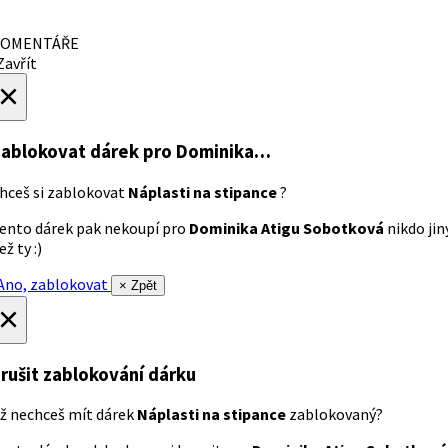
OMENTÁŘE
avřít
×
ablokovat dárek
pro Dominika…
hceš si zablokovat
Náplasti na stipance
?
ento dárek pak nekoupí pro
Dominika Atigu Sobotková
nikdo jin
ež ty :)
no, zablokovat
× Zpět
×
rušit zablokování dárku
ž nechceš mít dárek
Náplasti na stipance
zablokovaný?