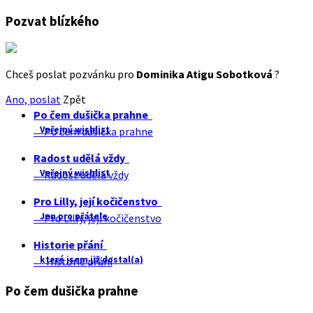
Pozvat blízkého
Chceš poslat pozvánku pro
Dominika Atigu Sobotková
?
Ano, poslat
Zpět
Po čem dušička prahne
Veřejný wishlist
Po čem dušička prahne
Radost udělá vždy
Veřejný wishlist
Radost udělá vždy
Pro Lilly, její kočičenstvo
Jen pro přátele
Pro Lilly, její kočičenstvo
Historie přání
které jsem již dostal(a)
Historie přání
Po čem dušička prahne