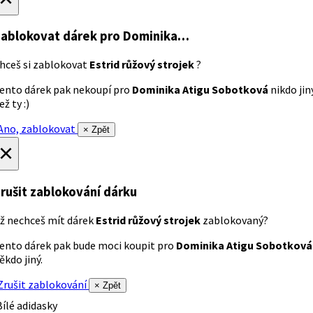
ablokovat dárek
pro Dominika…
hceš si zablokovat
Estrid růžový strojek
?
ento dárek pak nekoupí pro
Dominika Atigu Sobotková
nikdo jin
ež ty :)
no, zablokovat
× Zpět
×
rušit zablokování dárku
ž nechceš mít dárek
Estrid růžový strojek
zablokovaný?
ento dárek pak bude moci koupit pro
Dominika Atigu Sobotková
ěkdo jiný.
rušit zablokování
× Zpět