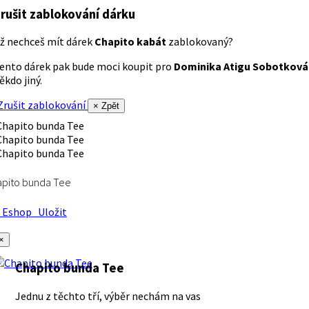
rušit zablokování dárku
ž nechceš mít dárek
Chapito kabát
zablokovaný?
ento dárek pak bude moci koupit pro
Dominika Atigu Sobotková
ěkdo jiný.
rušit zablokování
× Zpět
apito bunda Tee
Eshop
Uložit
×
Chapito bunda Tee
Jednu z těchto tří, výběr nechám na vas