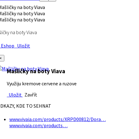
ličky na boty Viava
Eshop
Uložit
×
Mašličky na boty Viava
Využiju kremove cervene a ruzove
Uložit
Zavřít
DKAZY, KDE TO SEHNAT
www.vivaia.com/products/XRPD00812/Dora…
www.vivaia.com/products…