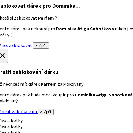
ablokovat dárek
pro Dominika…
hceš si zablokovat
Parfem
?
ento dárek pak nekoupí pro
Dominika Atigu Sobotková
nikdo jin
ež ty :)
no, zablokovat
× Zpět
×
rušit zablokování dárku
ž nechceš mít dárek
Parfem
zablokovaný?
ento dárek pak bude moci koupit pro
Dominika Atigu Sobotková
ěkdo jiný.
rušit zablokování
× Zpět