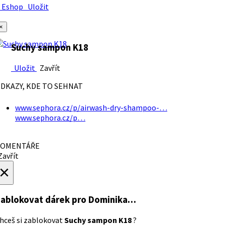
Eshop
Uložit
×
Suchy sampon K18
Uložit
Zavřít
DKAZY, KDE TO SEHNAT
www.sephora.cz/p/airwash-dry-shampoo-…
www.sephora.cz/p…
OMENTÁŘE
avřít
×
ablokovat dárek
pro Dominika…
hceš si zablokovat
Suchy sampon K18
?