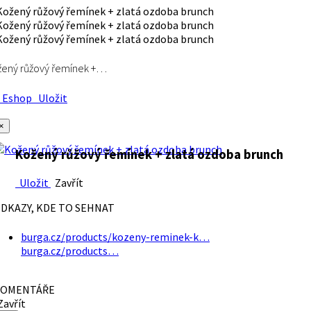
ený růžový řemínek +…
Eshop
Uložit
×
Kožený růžový řemínek + zlatá ozdoba brunch
Uložit
Zavřít
DKAZY, KDE TO SEHNAT
burga.cz/products/kozeny-reminek-k…
burga.cz/products…
OMENTÁŘE
avřít