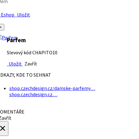
rfem
Eshop
Uložit
×
Parfem
Slevový kód CHAPITO10
Uložit
Zavřít
DKAZY, KDE TO SEHNAT
shop.czechdesign.cz/damske-parfemy…
shop.czechdesign.cz…
OMENTÁŘE
avřít
×