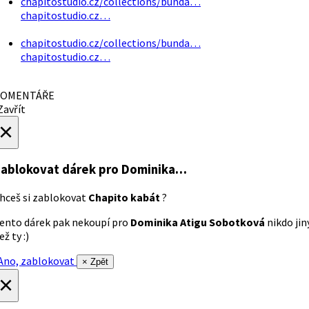
chapitostudio.cz/collections/bunda…
chapitostudio.cz…
chapitostudio.cz/collections/bunda…
chapitostudio.cz…
OMENTÁŘE
avřít
×
ablokovat dárek
pro Dominika…
hceš si zablokovat
Chapito kabát
?
ento dárek pak nekoupí pro
Dominika Atigu Sobotková
nikdo jin
ež ty :)
no, zablokovat
× Zpět
×