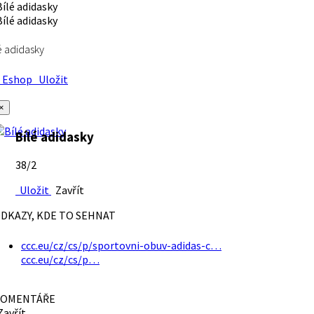
é adidasky
Eshop
Uložit
×
Bílé adidasky
38/2
Uložit
Zavřít
DKAZY, KDE TO SEHNAT
ccc.eu/cz/cs/p/sportovni-obuv-adidas-c…
ccc.eu/cz/cs/p…
OMENTÁŘE
avřít