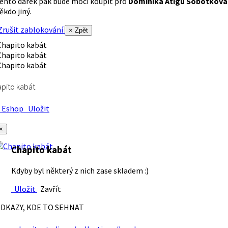
ento dárek pak bude moci koupit pro
Dominika Atigu Sobotková
ěkdo jiný.
rušit zablokování
× Zpět
pito kabát
Eshop
Uložit
×
Chapito kabát
Kdyby byl některý z nich zase skladem :)
Uložit
Zavřít
DKAZY, KDE TO SEHNAT