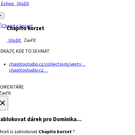
Eshop
Uložit
×
Chapito korzet
Uložit
Zavřít
DKAZY, KDE TO SEHNAT
chapitostudio.cz/collections/vesty…
chapitostudio.cz…
OMENTÁŘE
avřít
×
ablokovat dárek
pro Dominika…
hceš si zablokovat
Chapito korzet
?