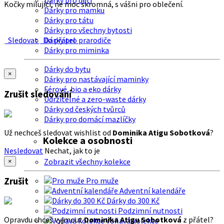
Dárky pro děti
Kočky milující, ne moc skromná, s vášni pro oblečení.
Dárky pro mamku
Dárky pro tátu
Dárky pro všechny bytosti
Sledovat
Do přátel
Dárky pro prarodiče
Dárky pro miminka
Dárky do bytu
×
Dárky pro nastávající maminky
Férové, bio a eko dárky
Zrušit sledování
Udržitelné a zero-waste dárky
Dárky od českých tvůrců
Dárky pro domácí mazlíčky
Už nechceš sledovat wishlist od
Dominika Atigu Sobotková
?
Kolekce a osobnosti
Nesledovat
Nechat, jak to je
Zobrazit všechny kolekce
×
Zrušit
Pro muže
Adventní kalendáře
Dárky do 300 Kč
Podzimní nutnosti
Opravdu chceš vyjmout
Dominika Atigu Sobotková
z přátel?
Voňavá kolekce