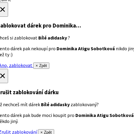
×
ablokovat dárek
pro Dominika…
hceš si zablokovat
Bílé adidasky
?
ento dárek pak nekoupí pro
Dominika Atigu Sobotková
nikdo jin
ež ty :)
no, zablokovat
× Zpět
×
rušit zablokování dárku
ž nechceš mít dárek
Bílé adidasky
zablokovaný?
ento dárek pak bude moci koupit pro
Dominika Atigu Sobotková
ěkdo jiný.
rušit zablokování
× Zpět