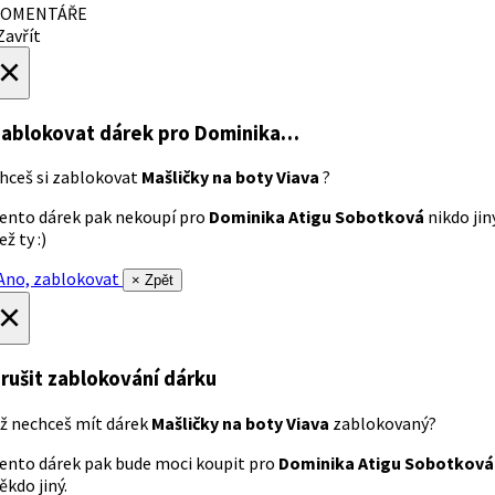
OMENTÁŘE
avřít
×
ablokovat dárek
pro Dominika…
hceš si zablokovat
Mašličky na boty Viava
?
ento dárek pak nekoupí pro
Dominika Atigu Sobotková
nikdo jin
ež ty :)
no, zablokovat
× Zpět
×
rušit zablokování dárku
ž nechceš mít dárek
Mašličky na boty Viava
zablokovaný?
ento dárek pak bude moci koupit pro
Dominika Atigu Sobotková
ěkdo jiný.