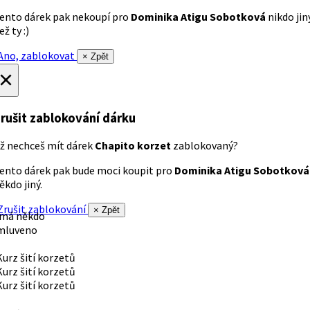
ento dárek pak nekoupí pro
Dominika Atigu Sobotková
nikdo jin
ež ty :)
no, zablokovat
× Zpět
×
rušit zablokování dárku
ž nechceš mít dárek
Chapito korzet
zablokovaný?
ento dárek pak bude moci koupit pro
Dominika Atigu Sobotková
ěkdo jiný.
rušit zablokování
× Zpět
 má někdo
mluveno