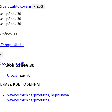
rušit zablokování
× Zpět
k pánev 30
Eshop
Uložit
×
wok pánev 30
Uložit
Zavřít
DKAZY, KDE TO SEHNAT
www.elmich.cz/products/neprilnava…
www.elmich.cz/products…