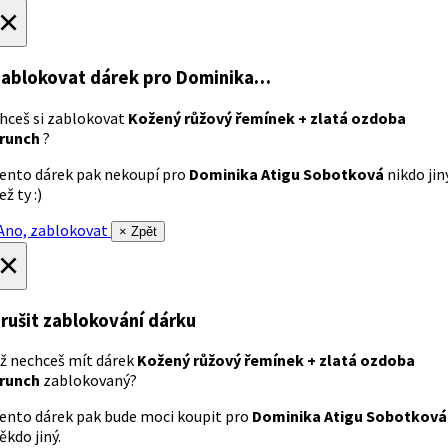
×
ablokovat dárek
pro Dominika…
hceš si zablokovat
Kožený růžový řemínek + zlatá ozdoba
runch
?
ento dárek pak nekoupí pro
Dominika Atigu Sobotková
nikdo jin
ež ty :)
no, zablokovat
× Zpět
×
rušit zablokování dárku
ž nechceš mít dárek
Kožený růžový řemínek + zlatá ozdoba
runch
zablokovaný?
ento dárek pak bude moci koupit pro
Dominika Atigu Sobotková
ěkdo jiný.