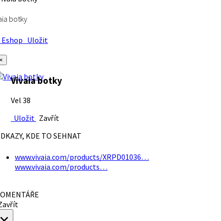
aia botky
Eshop
Uložit
×
Vivaia botky
Vel 38
Uložit
Zavřít
DKAZY, KDE TO SEHNAT
www.vivaia.com/products/XRPD01036…
www.vivaia.com/products…
OMENTÁŘE
avřít
×