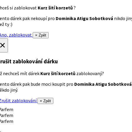
hceš si zablokovat
Kurz šití korzetů
?
ento dárek pak nekoupí pro
Dominika Atigu Sobotková
nikdo jin
ež ty :)
no, zablokovat
× Zpět
×
rušit zablokování dárku
ž nechceš mít dárek
Kurz šití korzetů
zablokovaný?
ento dárek pak bude moci koupit pro
Dominika Atigu Sobotková
ěkdo jiný.
rušit zablokování
× Zpět