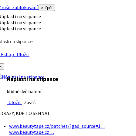
rušit zablokování
× Zpět
lasti na stipance
Eshop
Uložit
×
Náplasti na stipance
klidně dvě balení
Uložit
Zavřít
DKAZY, KDE TO SEHNAT
www.beautytape.cz/patches/?gad_source=1…
www.beautytape.cz…