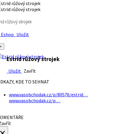
rid růžový strojek
Eshop
Uložit
×
Estrid růžový strojek
Uložit
Zavřít
DKAZY, KDE TO SEHNAT
www.vasobchodak.cz/p/80576/estrid…
www.vasobchodak.cz/p…
OMENTÁŘE
avřít
×