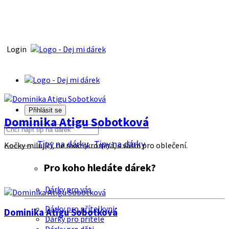
Login
Přihlásit se
Dominika Atigu Sobotková
Tipy na dárky
Tipy na dárky
Kočky milující, ne moc skromná, s vášni pro oblečení.
Pro koho hledáte dárek?
Dárky pro vás
Dárky pro přítelkyni
Dominika Atigu Sobotková
Dárky pro přítele