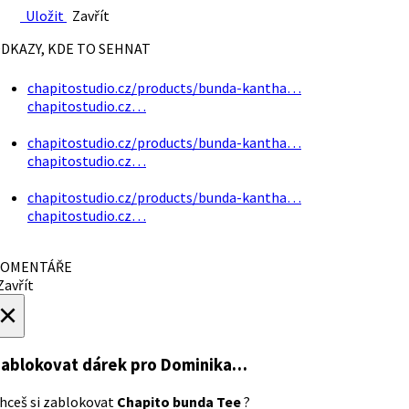
Uložit
Zavřít
DKAZY, KDE TO SEHNAT
chapitostudio.cz/products/bunda-kantha…
chapitostudio.cz…
chapitostudio.cz/products/bunda-kantha…
chapitostudio.cz…
chapitostudio.cz/products/bunda-kantha…
chapitostudio.cz…
OMENTÁŘE
avřít
×
ablokovat dárek
pro Dominika…
hceš si zablokovat
Chapito bunda Tee
?