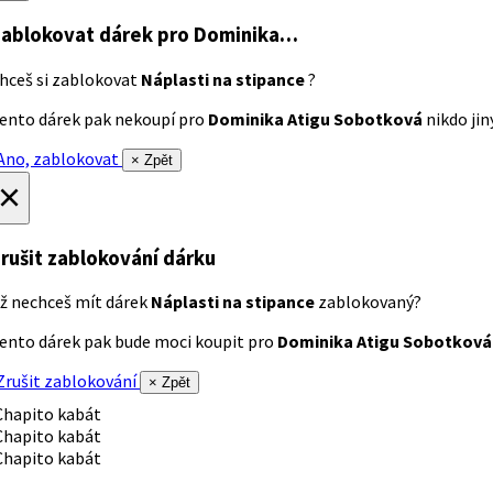
ablokovat dárek
pro Dominika…
hceš si zablokovat
Náplasti na stipance
?
ento dárek pak nekoupí pro
Dominika Atigu Sobotková
nikdo jiný
no, zablokovat
× Zpět
×
rušit zablokování dárku
ž nechceš mít dárek
Náplasti na stipance
zablokovaný?
ento dárek pak bude moci koupit pro
Dominika Atigu Sobotková
rušit zablokování
× Zpět