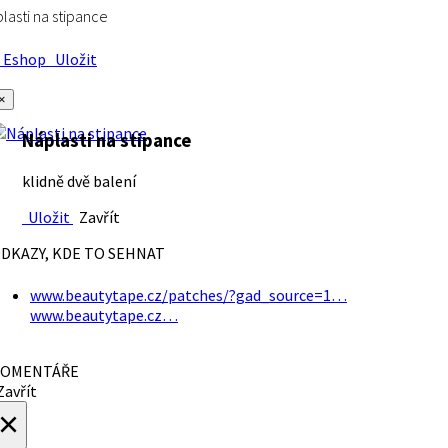
lasti na stipance
Eshop
Uložit
×
Náplasti na stipance
klidně dvě balení
Uložit
Zavřít
DKAZY, KDE TO SEHNAT
www.beautytape.cz/patches/?gad_source=1…
www.beautytape.cz…
OMENTÁŘE
avřít
×