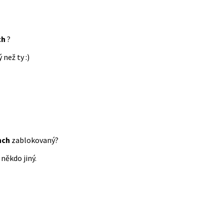
ch
?
 než ty :)
nch
zablokovaný?
někdo jiný.