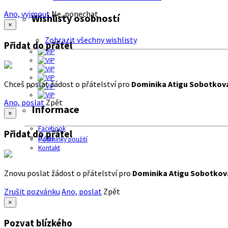
Ano, vyjmout
Ne, ponechat
Wishlisty osobností
×
Zobrazit všechny wishlisty
Přidat do přátel
Chceš poslat žádost o přátelství pro
Dominika Atigu Sobotkov
Ano, poslat
Zpět
Informace
×
Facebook
Přidat do přátel
O nás
Podmínky použití
Kontakt
Znovu poslat žádost o přátelství pro
Dominika Atigu Sobotkov
Zrušit pozvánku
Ano, poslat
Zpět
×
Pozvat blízkého