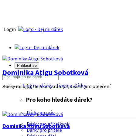
Login
Přihlásit se
Dominika Atigu Sobotková
Tipy na dárky
Tipy na dárky
Kočky milující, ne moc skromná, s vášni pro oblečení.
Pro koho hledáte dárek?
Dárky pro vás
Dárky pro přítelkyni
Dominika Atigu Sobotková
Dárky pro přítele