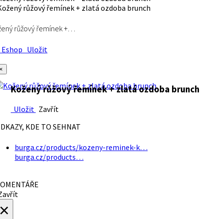
ený růžový řemínek +…
Eshop
Uložit
×
Kožený růžový řemínek + zlatá ozdoba brunch
Uložit
Zavřít
DKAZY, KDE TO SEHNAT
burga.cz/products/kozeny-reminek-k…
burga.cz/products…
OMENTÁŘE
avřít
×