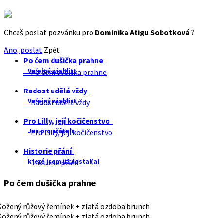
Chceš poslat pozvánku pro
Dominika Atigu Sobotková
?
Ano, poslat
Zpět
Po čem dušička prahne
Veřejný wishlist
Po čem dušička prahne
Radost udělá vždy
Veřejný wishlist
Radost udělá vždy
Pro Lilly, její kočičenstvo
Jen pro přátele
Pro Lilly, její kočičenstvo
Historie přání
které jsem již dostal(a)
Historie přání
Po čem dušička prahne