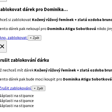
ablokovat dárek
pro Dominika…
hceš si zablokovat
Kožený růžový řemínek + zlatá ozdoba brun
ento dárek pak nekoupí pro
Dominika Atigu Sobotková
nikdo jiný
no, zablokovat
× Zpět
×
rušit zablokování dárku
ž nechceš mít dárek
Kožený růžový řemínek + zlatá ozdoba bru
ento dárek pak bude moci koupit pro
Dominika Atigu Sobotková
rušit zablokování
× Zpět