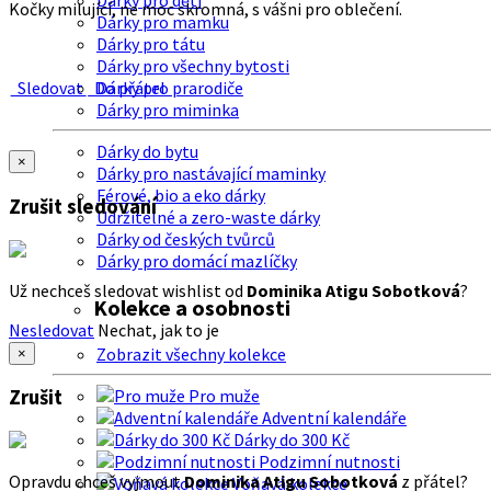
Dárky pro děti
Kočky milující, ne moc skromná, s vášni pro oblečení.
Dárky pro mamku
Dárky pro tátu
Dárky pro všechny bytosti
Sledovat
Do přátel
Dárky pro prarodiče
Dárky pro miminka
Dárky do bytu
×
Dárky pro nastávající maminky
Férové, bio a eko dárky
Zrušit sledování
Udržitelné a zero-waste dárky
Dárky od českých tvůrců
Dárky pro domácí mazlíčky
Už nechceš sledovat wishlist od
Dominika Atigu Sobotková
?
Kolekce a osobnosti
Nesledovat
Nechat, jak to je
Zobrazit všechny kolekce
×
Zrušit
Pro muže
Adventní kalendáře
Dárky do 300 Kč
Podzimní nutnosti
Opravdu chceš vyjmout
Dominika Atigu Sobotková
z přátel?
Voňavá kolekce