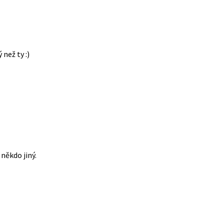
 než ty :)
někdo jiný.