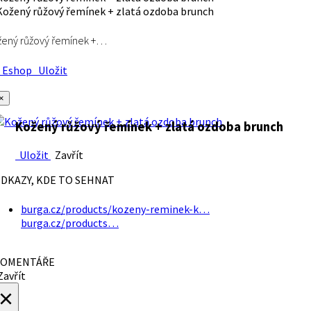
ený růžový řemínek +…
Eshop
Uložit
×
Kožený růžový řemínek + zlatá ozdoba brunch
Uložit
Zavřít
DKAZY, KDE TO SEHNAT
burga.cz/products/kozeny-reminek-k…
burga.cz/products…
OMENTÁŘE
avřít
×