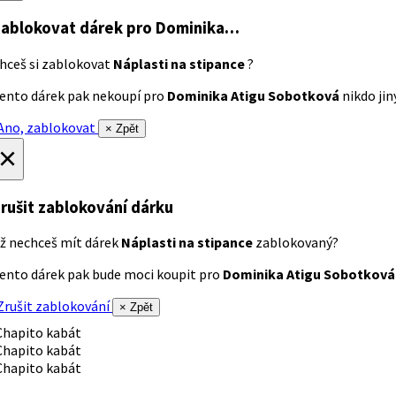
ablokovat dárek
pro Dominika…
hceš si zablokovat
Náplasti na stipance
?
ento dárek pak nekoupí pro
Dominika Atigu Sobotková
nikdo jiný
no, zablokovat
× Zpět
×
rušit zablokování dárku
ž nechceš mít dárek
Náplasti na stipance
zablokovaný?
ento dárek pak bude moci koupit pro
Dominika Atigu Sobotková
rušit zablokování
× Zpět