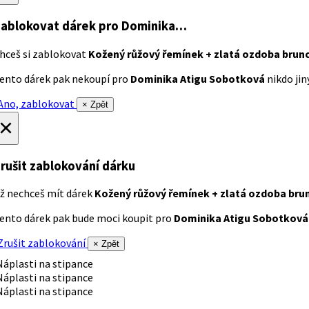
ablokovat dárek
pro Dominika…
hceš si zablokovat
Kožený růžový řemínek + zlatá ozdoba brun
ento dárek pak nekoupí pro
Dominika Atigu Sobotková
nikdo jiný
no, zablokovat
× Zpět
×
rušit zablokování dárku
ž nechceš mít dárek
Kožený růžový řemínek + zlatá ozdoba bru
ento dárek pak bude moci koupit pro
Dominika Atigu Sobotková
rušit zablokování
× Zpět