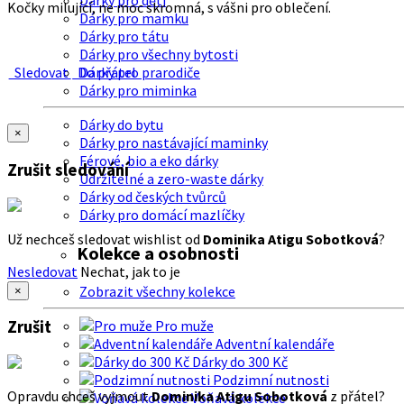
Dárky pro děti
Kočky milující, ne moc skromná, s vášni pro oblečení.
Dárky pro mamku
Dárky pro tátu
Dárky pro všechny bytosti
Sledovat
Do přátel
Dárky pro prarodiče
Dárky pro miminka
Dárky do bytu
×
Dárky pro nastávající maminky
Férové, bio a eko dárky
Zrušit sledování
Udržitelné a zero-waste dárky
Dárky od českých tvůrců
Dárky pro domácí mazlíčky
Už nechceš sledovat wishlist od
Dominika Atigu Sobotková
?
Kolekce a osobnosti
Nesledovat
Nechat, jak to je
Zobrazit všechny kolekce
×
Zrušit
Pro muže
Adventní kalendáře
Dárky do 300 Kč
Podzimní nutnosti
Opravdu chceš vyjmout
Dominika Atigu Sobotková
z přátel?
Voňavá kolekce