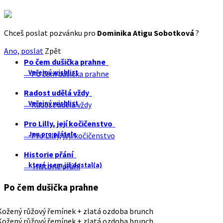
Chceš poslat pozvánku pro
Dominika Atigu Sobotková
?
Ano, poslat
Zpět
Po čem dušička prahne
Veřejný wishlist
Po čem dušička prahne
Radost udělá vždy
Veřejný wishlist
Radost udělá vždy
Pro Lilly, její kočičenstvo
Jen pro přátele
Pro Lilly, její kočičenstvo
Historie přání
které jsem již dostal(a)
Historie přání
Po čem dušička prahne