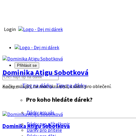
Login
Přihlásit se
Dominika Atigu Sobotková
Tipy na dárky
Tipy na dárky
Kočky milující, ne moc skromná, s vášni pro oblečení.
Pro koho hledáte dárek?
Dárky pro vás
Dárky pro přítelkyni
Dominika Atigu Sobotková
Dárky pro přítele