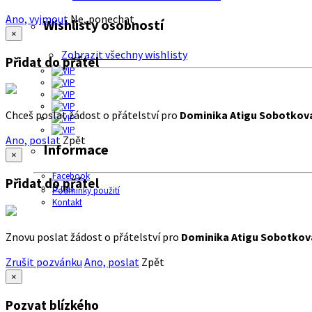
Ano, vyjmout
Ne, ponechat
Wishlisty osobností
×
Zobrazit všechny wishlisty
Přidat do přátel
Chceš poslat žádost o přátelství pro
Dominika Atigu Sobotkov
Ano, poslat
Zpět
Informace
×
Facebook
Přidat do přátel
O nás
Podmínky použití
Kontakt
Znovu poslat žádost o přátelství pro
Dominika Atigu Sobotkov
Zrušit pozvánku
Ano, poslat
Zpět
×
Pozvat blízkého