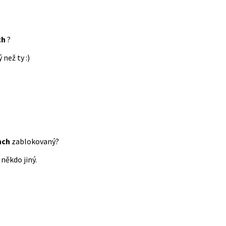
ch
?
 než ty :)
nch
zablokovaný?
někdo jiný.