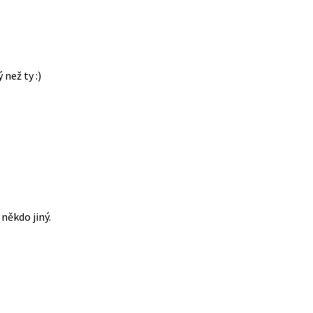
 než ty :)
někdo jiný.