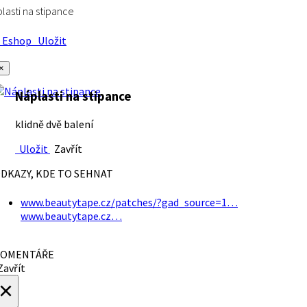
lasti na stipance
Eshop
Uložit
×
Náplasti na stipance
klidně dvě balení
Uložit
Zavřít
DKAZY, KDE TO SEHNAT
www.beautytape.cz/patches/?gad_source=1…
www.beautytape.cz…
OMENTÁŘE
avřít
×