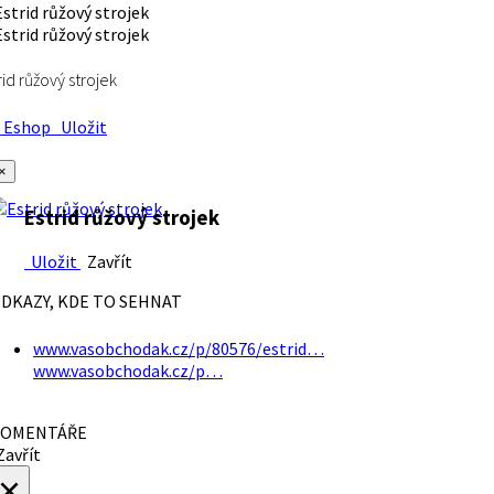
rid růžový strojek
Eshop
Uložit
×
Estrid růžový strojek
Uložit
Zavřít
DKAZY, KDE TO SEHNAT
www.vasobchodak.cz/p/80576/estrid…
www.vasobchodak.cz/p…
OMENTÁŘE
avřít
×