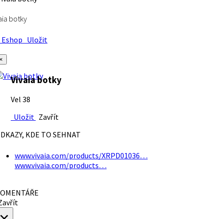
aia botky
Eshop
Uložit
×
Vivaia botky
Vel 38
Uložit
Zavřít
DKAZY, KDE TO SEHNAT
www.vivaia.com/products/XRPD01036…
www.vivaia.com/products…
OMENTÁŘE
avřít
×