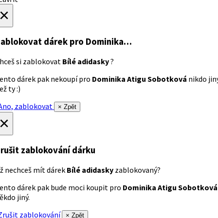
×
ablokovat dárek
pro Dominika…
hceš si zablokovat
Bílé adidasky
?
ento dárek pak nekoupí pro
Dominika Atigu Sobotková
nikdo jin
ež ty :)
no, zablokovat
× Zpět
×
rušit zablokování dárku
ž nechceš mít dárek
Bílé adidasky
zablokovaný?
ento dárek pak bude moci koupit pro
Dominika Atigu Sobotková
ěkdo jiný.
rušit zablokování
× Zpět