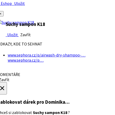
Eshop
Uložit
×
Suchy sampon K18
Uložit
Zavřít
DKAZY, KDE TO SEHNAT
www.sephora.cz/p/airwash-dry-shampoo-…
www.sephora.cz/p…
OMENTÁŘE
avřít
×
ablokovat dárek
pro Dominika…
hceš si zablokovat
Suchy sampon K18
?