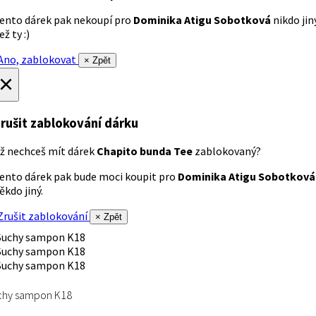
ento dárek pak nekoupí pro
Dominika Atigu Sobotková
nikdo jin
ež ty :)
no, zablokovat
× Zpět
×
rušit zablokování dárku
ž nechceš mít dárek
Chapito bunda Tee
zablokovaný?
ento dárek pak bude moci koupit pro
Dominika Atigu Sobotková
ěkdo jiný.
rušit zablokování
× Zpět
chy sampon K18