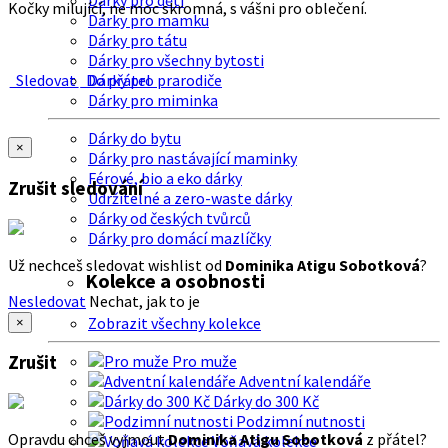
Dárky pro děti
Kočky milující, ne moc skromná, s vášni pro oblečení.
Dárky pro mamku
Dárky pro tátu
Dárky pro všechny bytosti
Sledovat
Do přátel
Dárky pro prarodiče
Dárky pro miminka
Dárky do bytu
×
Dárky pro nastávající maminky
Férové, bio a eko dárky
Zrušit sledování
Udržitelné a zero-waste dárky
Dárky od českých tvůrců
Dárky pro domácí mazlíčky
Už nechceš sledovat wishlist od
Dominika Atigu Sobotková
?
Kolekce a osobnosti
Nesledovat
Nechat, jak to je
Zobrazit všechny kolekce
×
Zrušit
Pro muže
Adventní kalendáře
Dárky do 300 Kč
Podzimní nutnosti
Opravdu chceš vyjmout
Dominika Atigu Sobotková
z přátel?
Voňavá kolekce