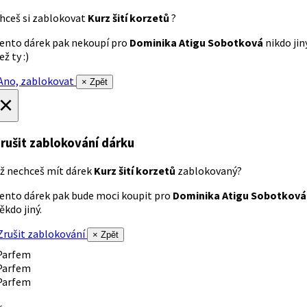
hceš si zablokovat
Kurz šití korzetů
?
ento dárek pak nekoupí pro
Dominika Atigu Sobotková
nikdo jin
ež ty :)
no, zablokovat
× Zpět
×
rušit zablokování dárku
ž nechceš mít dárek
Kurz šití korzetů
zablokovaný?
ento dárek pak bude moci koupit pro
Dominika Atigu Sobotková
ěkdo jiný.
rušit zablokování
× Zpět