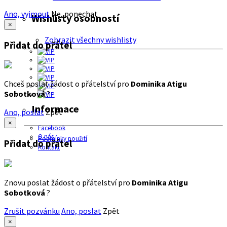
Ano, vyjmout
Ne, ponechat
Wishlisty osobností
×
Zobrazit všechny wishlisty
Přidat do přátel
Chceš poslat žádost o přátelství pro
Dominika Atigu
Sobotková
?
Informace
Ano, poslat
Zpět
×
Facebook
O nás
Podmínky použití
Přidat do přátel
Kontakt
Znovu poslat žádost o přátelství pro
Dominika Atigu
Sobotková
?
Zrušit pozvánku
Ano, poslat
Zpět
×