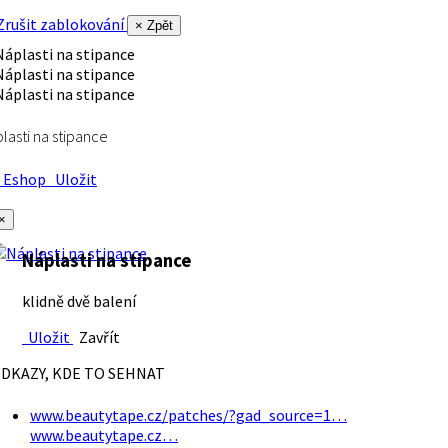
rušit zablokování
× Zpět
lasti na stipance
Eshop
Uložit
×
Náplasti na stipance
klidně dvě balení
Uložit
Zavřít
DKAZY, KDE TO SEHNAT
www.beautytape.cz/patches/?gad_source=1…
www.beautytape.cz…