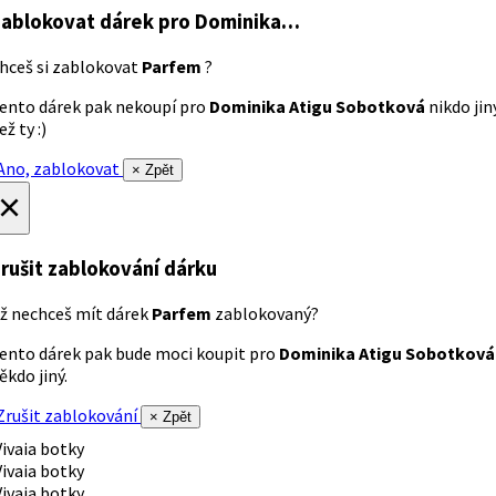
ablokovat dárek
pro Dominika…
hceš si zablokovat
Parfem
?
ento dárek pak nekoupí pro
Dominika Atigu Sobotková
nikdo jin
ež ty :)
no, zablokovat
× Zpět
×
rušit zablokování dárku
ž nechceš mít dárek
Parfem
zablokovaný?
ento dárek pak bude moci koupit pro
Dominika Atigu Sobotková
ěkdo jiný.
rušit zablokování
× Zpět