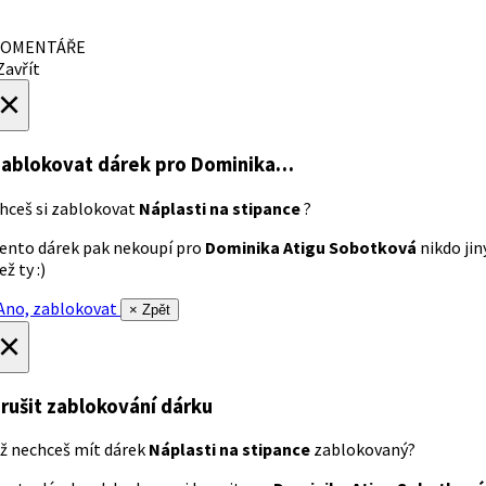
OMENTÁŘE
avřít
×
ablokovat dárek
pro Dominika…
hceš si zablokovat
Náplasti na stipance
?
ento dárek pak nekoupí pro
Dominika Atigu Sobotková
nikdo jin
ež ty :)
no, zablokovat
× Zpět
×
rušit zablokování dárku
ž nechceš mít dárek
Náplasti na stipance
zablokovaný?