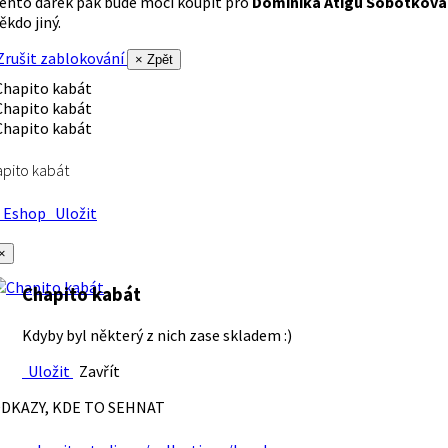
ento dárek pak bude moci koupit pro
Dominika Atigu Sobotková
ěkdo jiný.
rušit zablokování
× Zpět
pito kabát
Eshop
Uložit
×
Chapito kabát
Kdyby byl některý z nich zase skladem :)
Uložit
Zavřít
DKAZY, KDE TO SEHNAT