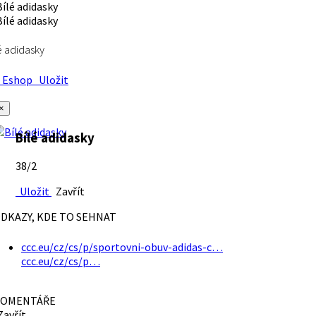
é adidasky
Eshop
Uložit
×
Bílé adidasky
38/2
Uložit
Zavřít
DKAZY, KDE TO SEHNAT
ccc.eu/cz/cs/p/sportovni-obuv-adidas-c…
ccc.eu/cz/cs/p…
OMENTÁŘE
avřít