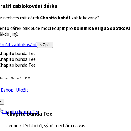
rušit zablokování dárku
ž nechceš mít dárek
Chapito kabát
zablokovaný?
ento dárek pak bude moci koupit pro
Dominika Atigu Sobotková
ěkdo jiný.
rušit zablokování
× Zpět
apito bunda Tee
Eshop
Uložit
×
Chapito bunda Tee
Jednu z těchto tří, výběr nechám na vas