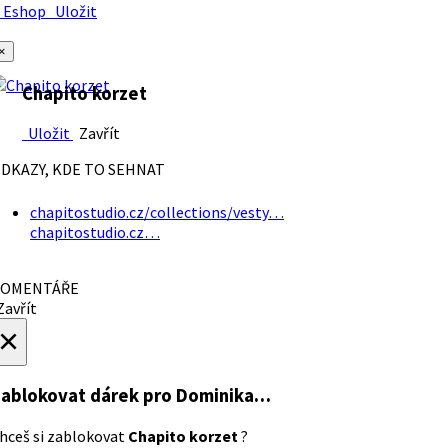
Eshop
Uložit
×
Chapito korzet
Uložit
Zavřít
DKAZY, KDE TO SEHNAT
chapitostudio.cz/collections/vesty…
chapitostudio.cz…
OMENTÁŘE
avřít
×
ablokovat dárek
pro Dominika…
hceš si zablokovat
Chapito korzet
?