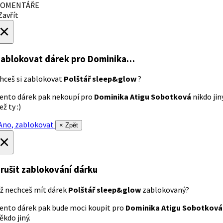
OMENTÁŘE
avřít
×
ablokovat dárek
pro Dominika…
hceš si zablokovat
Polštář sleep&glow
?
ento dárek pak nekoupí pro
Dominika Atigu Sobotková
nikdo jin
ež ty :)
no, zablokovat
× Zpět
×
rušit zablokování dárku
ž nechceš mít dárek
Polštář sleep&glow
zablokovaný?
ento dárek pak bude moci koupit pro
Dominika Atigu Sobotková
ěkdo jiný.