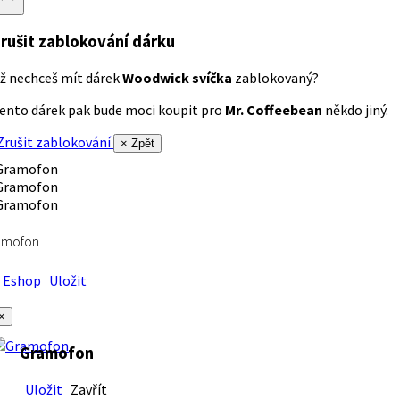
rušit zablokování dárku
ž nechceš mít dárek
Woodwick svíčka
zablokovaný?
ento dárek pak bude moci koupit pro
Mr. Coffeebean
někdo jiný.
rušit zablokování
× Zpět
amofon
Eshop
Uložit
×
Gramofon
Uložit
Zavřít