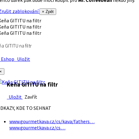
rušit zablokování
× Zpět
a GITITU na filtr
Eshop
Uložit
×
Keňa GITITU na filtr
Uložit
Zavřít
DKAZY, KDE TO SEHNAT
www.gourmetkava.cz/cs/kava/fathers…
www.gourmetkava.cz/cs…