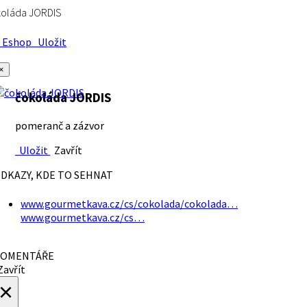
koláda JORDIS
Eshop
Uložit
×
čokoláda JORDIS
pomeranč a zázvor
Uložit
Zavřít
DKAZY, KDE TO SEHNAT
www.gourmetkava.cz/cs/cokolada/cokolada…
www.gourmetkava.cz/cs…
OMENTÁŘE
avřít
×