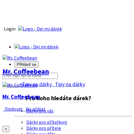
Login
Přihlásit se
Mr. Coffeebean
Tipy na dárky
Tipy na dárky
Mr. Coffeebean
Pro koho hledáte dárek?
Sledovat
Do přátel
Dárky pro vás
Dárky pro přítelkyni
Dárky pro přítele
×