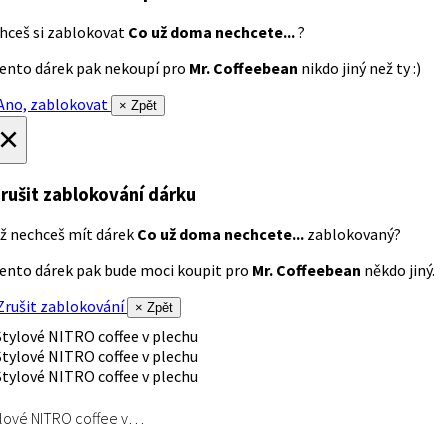
hceš si zablokovat
Co už doma nechcete...
?
ento dárek pak nekoupí pro
Mr. Coffeebean
nikdo jiný než ty :)
no, zablokovat
× Zpět
×
rušit zablokování dárku
ž nechceš mít dárek
Co už doma nechcete...
zablokovaný?
ento dárek pak bude moci koupit pro
Mr. Coffeebean
někdo jiný.
rušit zablokování
× Zpět
lové NITRO coffee v…