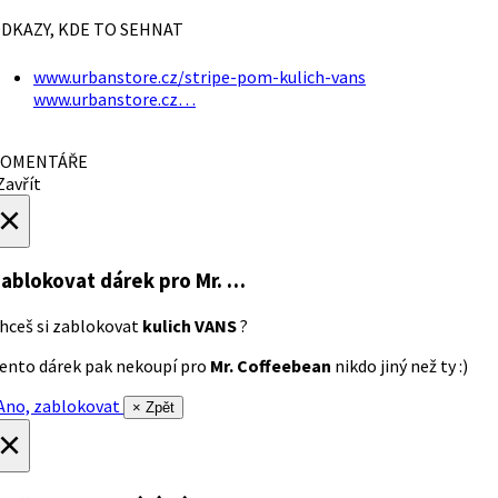
DKAZY, KDE TO SEHNAT
www.urbanstore.cz/stripe-pom-kulich-vans
www.urbanstore.cz…
OMENTÁŘE
avřít
×
ablokovat dárek
pro Mr. …
hceš si zablokovat
kulich VANS
?
ento dárek pak nekoupí pro
Mr. Coffeebean
nikdo jiný než ty :)
no, zablokovat
× Zpět
×