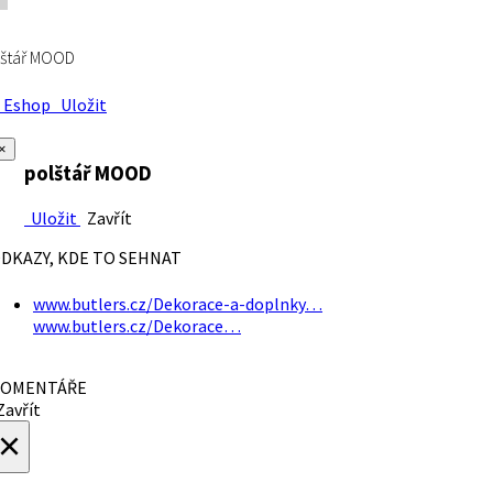
lštář MOOD
Eshop
Uložit
×
polštář MOOD
Uložit
Zavřít
DKAZY, KDE TO SEHNAT
www.butlers.cz/Dekorace-a-doplnky…
www.butlers.cz/Dekorace…
OMENTÁŘE
avřít
×