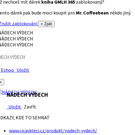
ž nechceš mít dárek
kniha GMLH 365
zablokovaný?
ento dárek pak bude moci koupit pro
Mr. Coffeebean
někdo jiný.
rušit zablokování
× Zpět
DECH VÝDECH
Eshop
Uložit
×
NÁDECH VÝDECH
Uložit
Zavřít
DKAZY, KDE TO SEHNAT
www.cicavkleci.cz/produkt/nadech-vydech/