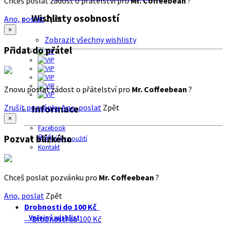
Chceš poslat žádost o přátelství pro
Mr. Coffeebean
?
Wishlisty osobností
Ano, poslat
Zpět
×
Zobrazit všechny wishlisty
Přidat do přátel
Znovu poslat žádost o přátelství pro
Mr. Coffeebean
?
Zrušit pozvánku
Ano, poslat
Zpět
Informace
×
Facebook
O nás
Pozvat blízkého
Podmínky použití
Kontakt
Chceš poslat pozvánku pro
Mr. Coffeebean
?
Ano, poslat
Zpět
Drobnosti do 100 Kč
Veřejný wishlist
Drobnosti do 100 Kč