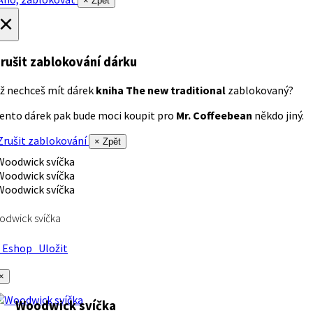
× Zpět
×
rušit zablokování dárku
ž nechceš mít dárek
kniha The new traditional
zablokovaný?
ento dárek pak bude moci koupit pro
Mr. Coffeebean
někdo jiný.
rušit zablokování
× Zpět
dwick svíčka
Eshop
Uložit
×
Woodwick svíčka