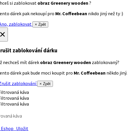
hceš si zablokovat
obraz Greenery wooden
?
ento dárek pak nekoupí pro
Mr. Coffeebean
nikdo jiný než ty :)
no, zablokovat
× Zpět
×
rušit zablokování dárku
ž nechceš mít dárek
obraz Greenery wooden
zablokovaný?
ento dárek pak bude moci koupit pro
Mr. Coffeebean
někdo jiný.
rušit zablokování
× Zpět
trovaná káva
Eshop
Uložit