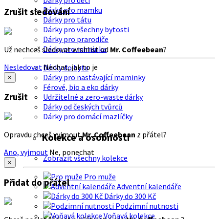
Dárky pro děti
Dárky pro mamku
Zrušit sledování
Dárky pro tátu
Dárky pro všechny bytosti
Dárky pro prarodiče
Dárky pro miminka
Už nechceš sledovat wishlist od
Mr. Coffeebean
?
Nesledovat
Nechat, jak to je
Dárky do bytu
Dárky pro nastávající maminky
×
Férové, bio a eko dárky
Zrušit
Udržitelné a zero-waste dárky
Dárky od českých tvůrců
Dárky pro domácí mazlíčky
Opravdu chceš vyjmout
Mr. Coffeebean
z přátel?
Kolekce a osobnosti
Ano, vyjmout
Ne, ponechat
Zobrazit všechny kolekce
×
Pro muže
Přidat do přátel
Adventní kalendáře
Dárky do 300 Kč
Podzimní nutnosti
Voňavá kolekce