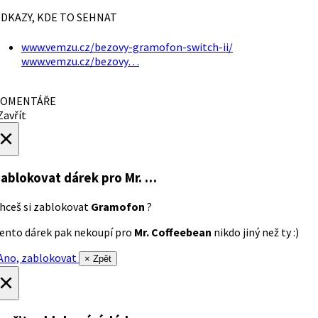
DKAZY, KDE TO SEHNAT
www.vemzu.cz/bezovy-gramofon-switch-ii/
www.vemzu.cz/bezovy…
OMENTÁŘE
avřít
×
ablokovat dárek
pro Mr. …
hceš si zablokovat
Gramofon
?
ento dárek pak nekoupí pro
Mr. Coffeebean
nikdo jiný než ty :)
no, zablokovat
× Zpět
×