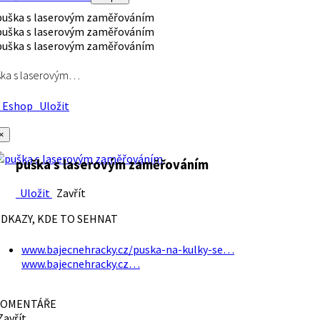
ška s laserovým…
Eshop
Uložit
×
puška s laserovým zaměřováním
Uložit
Zavřít
DKAZY, KDE TO SEHNAT
www.bajecnehracky.cz/puska-na-kulky-se…
www.bajecnehracky.cz…
OMENTÁŘE
avřít