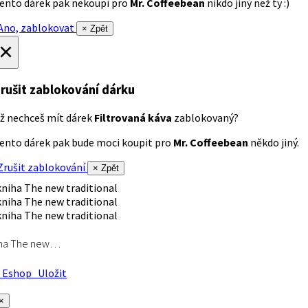
ento dárek pak nekoupí pro
Mr. Coffeebean
nikdo jiný než ty :)
no, zablokovat
× Zpět
×
rušit zablokování dárku
ž nechceš mít dárek
Filtrovaná káva
zablokovaný?
ento dárek pak bude moci koupit pro
Mr. Coffeebean
někdo jiný.
rušit zablokování
× Zpět
iha The new…
Eshop
Uložit
×