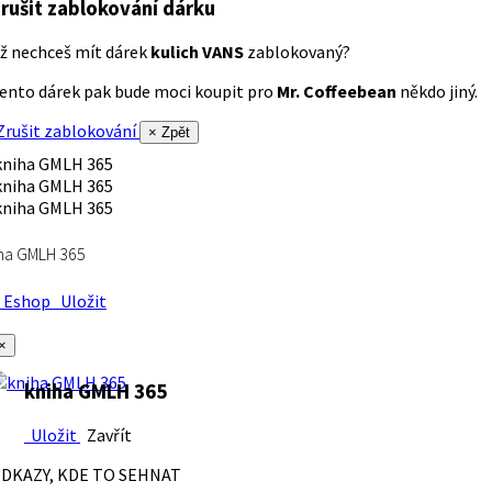
rušit zablokování dárku
ž nechceš mít dárek
kulich VANS
zablokovaný?
ento dárek pak bude moci koupit pro
Mr. Coffeebean
někdo jiný.
rušit zablokování
× Zpět
ha GMLH 365
Eshop
Uložit
×
kniha GMLH 365
Uložit
Zavřít
DKAZY, KDE TO SEHNAT