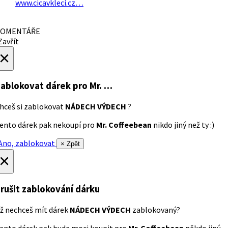
www.cicavkleci.cz…
OMENTÁŘE
avřít
×
ablokovat dárek
pro Mr. …
hceš si zablokovat
NÁDECH VÝDECH
?
ento dárek pak nekoupí pro
Mr. Coffeebean
nikdo jiný než ty :)
no, zablokovat
× Zpět
×
rušit zablokování dárku
ž nechceš mít dárek
NÁDECH VÝDECH
zablokovaný?
ento dárek pak bude moci koupit pro
Mr. Coffeebean
někdo jiný.