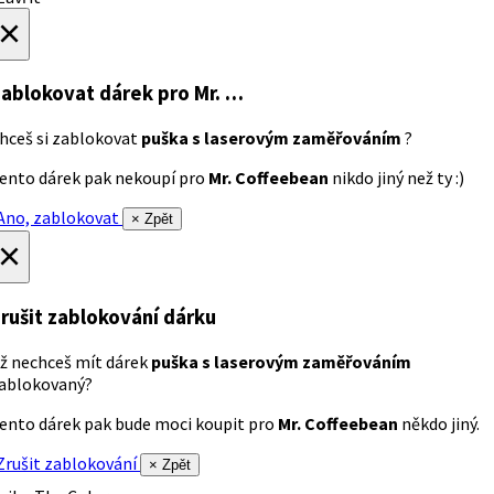
×
ablokovat dárek
pro Mr. …
hceš si zablokovat
puška s laserovým zaměřováním
?
ento dárek pak nekoupí pro
Mr. Coffeebean
nikdo jiný než ty :)
no, zablokovat
× Zpět
×
rušit zablokování dárku
ž nechceš mít dárek
puška s laserovým zaměřováním
ablokovaný?
ento dárek pak bude moci koupit pro
Mr. Coffeebean
někdo jiný.
rušit zablokování
× Zpět