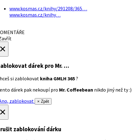
www.kosmas.cz/knihy/291208/365…
www.kosmas.cz/knihy…
OMENTÁŘE
avřít
×
ablokovat dárek
pro Mr. …
hceš si zablokovat
kniha GMLH 365
?
ento dárek pak nekoupí pro
Mr. Coffeebean
nikdo jiný než ty :)
no, zablokovat
× Zpět
×
rušit zablokování dárku