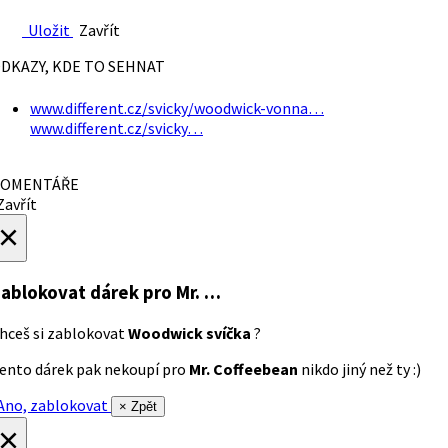
Uložit
Zavřít
DKAZY, KDE TO SEHNAT
www.different.cz/svicky/woodwick-vonna…
www.different.cz/svicky…
OMENTÁŘE
avřít
×
ablokovat dárek
pro Mr. …
hceš si zablokovat
Woodwick svíčka
?
ento dárek pak nekoupí pro
Mr. Coffeebean
nikdo jiný než ty :)
no, zablokovat
× Zpět
×