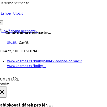
už doma nechcete...
Eshop
Uložit
×
Co už doma nechcete...
Uložit
Zavřít
DKAZY, KDE TO SEHNAT
www.kosmas.cz/knihy/500455/odpad-domaci/
www.kosmas.cz/knihy…
OMENTÁŘE
avřít
×
ablokovat dárek
pro Mr. …