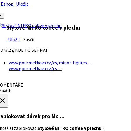
Eshop
Uložit
×
Stylové NITRO coffee v plechu
Uložit
Zavřít
DKAZY, KDE TO SEHNAT
www.gourmetkava.cz/cs/minor-figures…
www.gourmetkava.cz/cs…
OMENTÁŘE
avřít
×
ablokovat dárek
pro Mr. …
hceš si zablokovat
Stylové NITRO coffee v plechu
?