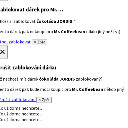
ablokovat dárek
pro Mr. …
hceš si zablokovat
čokoláda JORDIS
?
ento dárek pak nekoupí pro
Mr. Coffeebean
nikdo jiný než ty :)
no, zablokovat
× Zpět
×
rušit zablokování dárku
ž nechceš mít dárek
čokoláda JORDIS
zablokovaný?
ento dárek pak bude moci koupit pro
Mr. Coffeebean
někdo jiný.
rušit zablokování
× Zpět