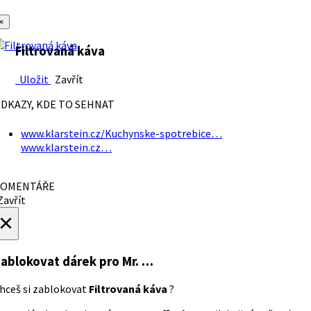
×
Filtrovaná káva
Uložit
Zavřít
DKAZY, KDE TO SEHNAT
www.klarstein.cz/Kuchynske-spotrebice…
www.klarstein.cz…
OMENTÁŘE
avřít
×
ablokovat dárek
pro Mr. …
hceš si zablokovat
Filtrovaná káva
?