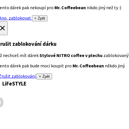
ento dárek pak nekoupí pro
Mr. Coffeebean
nikdo jiný než ty :)
no, zablokovat
× Zpět
×
rušit zablokování dárku
ž nechceš mít dárek
Stylové NITRO coffee v plechu
zablokovaný
ento dárek pak bude moci koupit pro
Mr. Coffeebean
někdo jiný.
rušit zablokování
× Zpět
LiFeSTYLE
p