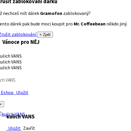
rušit zablokování dárku
ž nechceš mít dárek
Gramofon
zablokovaný?
ento dárek pak bude moci koupit pro
Mr. Coffeebean
někdo jiný.
rušit zablokování
× Zpět
Vánoce pro NĚJ
ich VANS
Eshop
Uložit
×
kulich VANS
Uložit
Zavřít