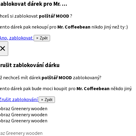
ablokovat dárek
pro Mr. …
hceš si zablokovat
polštář MOOD
?
ento dárek pak nekoupí pro
Mr. Coffeebean
nikdo jiný než ty :)
no, zablokovat
× Zpět
×
rušit zablokování dárku
ž nechceš mít dárek
polštář MOOD
zablokovaný?
ento dárek pak bude moci koupit pro
Mr. Coffeebean
někdo jiný.
rušit zablokování
× Zpět
raz Greenery wooden