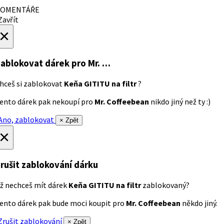
OMENTÁŘE
avřít
×
ablokovat dárek
pro Mr. …
hceš si zablokovat
Keňa GITITU na filtr
?
ento dárek pak nekoupí pro
Mr. Coffeebean
nikdo jiný než ty :)
no, zablokovat
× Zpět
×
rušit zablokování dárku
ž nechceš mít dárek
Keňa GITITU na filtr
zablokovaný?
ento dárek pak bude moci koupit pro
Mr. Coffeebean
někdo jiný.
rušit zablokování
× Zpět