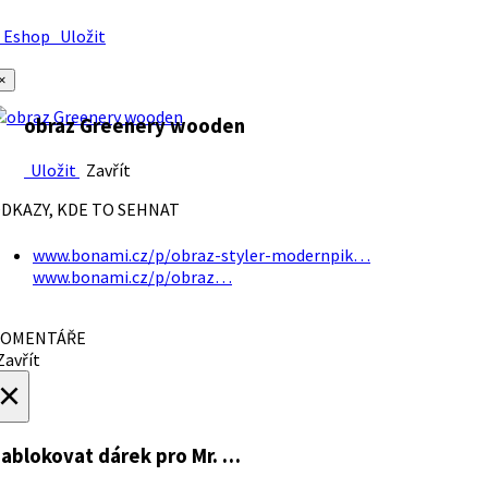
Eshop
Uložit
×
obraz Greenery wooden
Uložit
Zavřít
DKAZY, KDE TO SEHNAT
www.bonami.cz/p/obraz-styler-modernpik…
www.bonami.cz/p/obraz…
OMENTÁŘE
avřít
×
ablokovat dárek
pro Mr. …