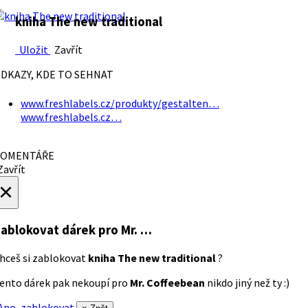
kniha The new traditional
Uložit
Zavřít
DKAZY, KDE TO SEHNAT
www.freshlabels.cz/produkty/gestalten…
www.freshlabels.cz…
OMENTÁŘE
avřít
×
ablokovat dárek
pro Mr. …
hceš si zablokovat
kniha The new traditional
?
ento dárek pak nekoupí pro
Mr. Coffeebean
nikdo jiný než ty :)
no, zablokovat