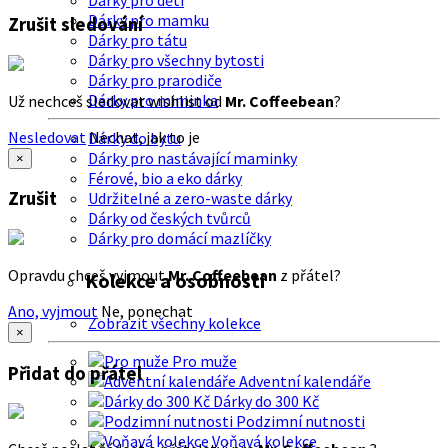
Dárky pro děti
Dárky pro mamku
Zrušit sledování
Dárky pro tátu
Dárky pro všechny bytosti
Dárky pro prarodiče
Dárky pro miminka
Už nechceš sledovat wishlist od
Mr. Coffeebean
?
Nesledovat
Nechat, jak to je
Dárky do bytu
Dárky pro nastávající maminky
×
Férové, bio a eko dárky
Zrušit
Udržitelné a zero-waste dárky
Dárky od českých tvůrců
Dárky pro domácí mazlíčky
Opravdu chceš vyjmout
Mr. Coffeebean
z přátel?
Kolekce a osobnosti
Ano, vyjmout
Ne, ponechat
Zobrazit všechny kolekce
×
Pro muže
Přidat do přátel
Adventní kalendáře
Dárky do 300 Kč
Podzimní nutnosti
Voňavá kolekce