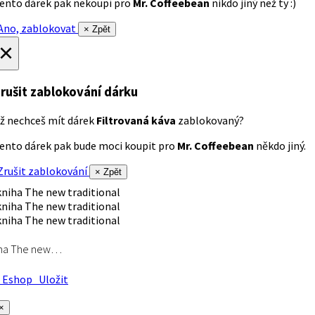
ento dárek pak nekoupí pro
Mr. Coffeebean
nikdo jiný než ty :)
no, zablokovat
× Zpět
×
rušit zablokování dárku
ž nechceš mít dárek
Filtrovaná káva
zablokovaný?
ento dárek pak bude moci koupit pro
Mr. Coffeebean
někdo jiný.
rušit zablokování
× Zpět
iha The new…
Eshop
Uložit
×