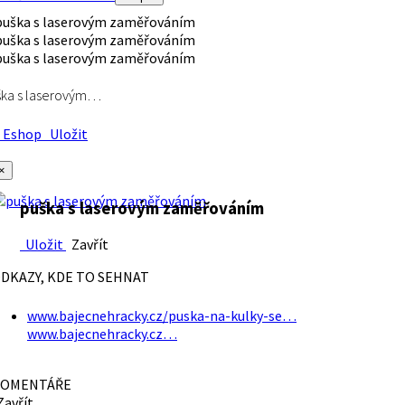
ška s laserovým…
Eshop
Uložit
×
puška s laserovým zaměřováním
Uložit
Zavřít
DKAZY, KDE TO SEHNAT
www.bajecnehracky.cz/puska-na-kulky-se…
www.bajecnehracky.cz…
OMENTÁŘE
avřít