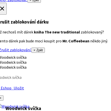
× Zpět
×
rušit zablokování dárku
ž nechceš mít dárek
kniha The new traditional
zablokovaný?
ento dárek pak bude moci koupit pro
Mr. Coffeebean
někdo jiný.
rušit zablokování
× Zpět
dwick svíčka
Eshop
Uložit
×
Woodwick svíčka