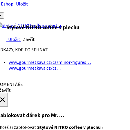
Eshop
Uložit
×
Stylové NITRO coffee v plechu
Uložit
Zavřít
DKAZY, KDE TO SEHNAT
www.gourmetkava.cz/cs/minor-figures…
www.gourmetkava.cz/cs…
OMENTÁŘE
avřít
×
ablokovat dárek
pro Mr. …
hceš si zablokovat
Stylové NITRO coffee v plechu
?