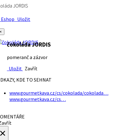
koláda JORDIS
Eshop
Uložit
×
čokoláda JORDIS
pomeranč a zázvor
Uložit
Zavřít
DKAZY, KDE TO SEHNAT
www.gourmetkava.cz/cs/cokolada/cokolada…
www.gourmetkava.cz/cs…
OMENTÁŘE
avřít
×