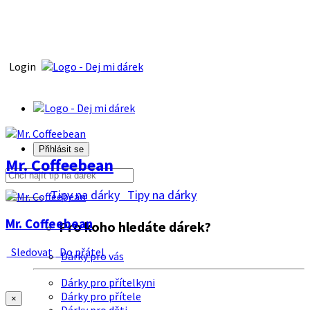
Login
Přihlásit se
Mr. Coffeebean
Tipy na dárky
Tipy na dárky
Mr. Coffeebean
Pro koho hledáte dárek?
Sledovat
Do přátel
Dárky pro vás
Dárky pro přítelkyni
Dárky pro přítele
×