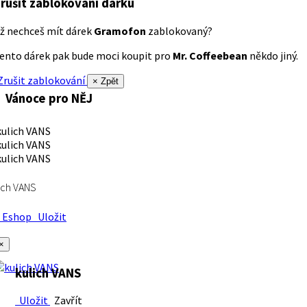
rušit zablokování dárku
ž nechceš mít dárek
Gramofon
zablokovaný?
ento dárek pak bude moci koupit pro
Mr. Coffeebean
někdo jiný.
rušit zablokování
× Zpět
Vánoce pro NĚJ
ich VANS
Eshop
Uložit
×
kulich VANS
Uložit
Zavřít