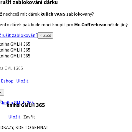
rušit zablokování dárku
ž nechceš mít dárek
kulich VANS
zablokovaný?
ento dárek pak bude moci koupit pro
Mr. Coffeebean
někdo jiný.
rušit zablokování
× Zpět
ha GMLH 365
Eshop
Uložit
×
kniha GMLH 365
Uložit
Zavřít
DKAZY, KDE TO SEHNAT