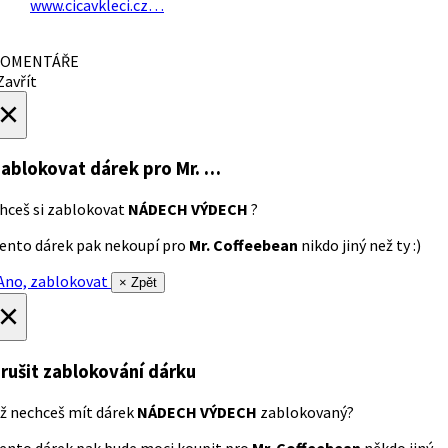
www.cicavkleci.cz…
OMENTÁŘE
avřít
×
ablokovat dárek
pro Mr. …
hceš si zablokovat
NÁDECH VÝDECH
?
ento dárek pak nekoupí pro
Mr. Coffeebean
nikdo jiný než ty :)
no, zablokovat
× Zpět
×
rušit zablokování dárku
ž nechceš mít dárek
NÁDECH VÝDECH
zablokovaný?
ento dárek pak bude moci koupit pro
Mr. Coffeebean
někdo jiný.