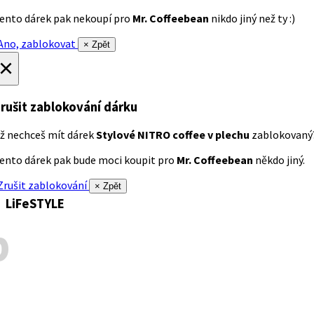
ento dárek pak nekoupí pro
Mr. Coffeebean
nikdo jiný než ty :)
no, zablokovat
× Zpět
×
rušit zablokování dárku
ž nechceš mít dárek
Stylové NITRO coffee v plechu
zablokovaný
ento dárek pak bude moci koupit pro
Mr. Coffeebean
někdo jiný.
rušit zablokování
× Zpět
LiFeSTYLE
p