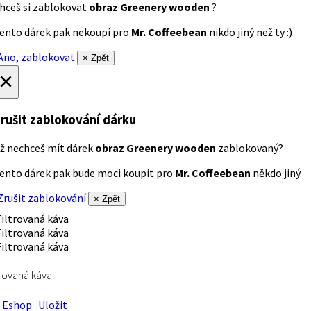
hceš si zablokovat
obraz Greenery wooden
?
ento dárek pak nekoupí pro
Mr. Coffeebean
nikdo jiný než ty :)
no, zablokovat
× Zpět
×
rušit zablokování dárku
ž nechceš mít dárek
obraz Greenery wooden
zablokovaný?
ento dárek pak bude moci koupit pro
Mr. Coffeebean
někdo jiný.
rušit zablokování
× Zpět
trovaná káva
Eshop
Uložit