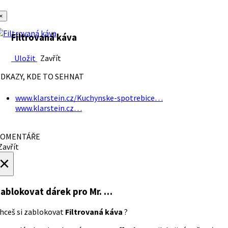
×
Filtrovaná káva
Uložit
Zavřít
DKAZY, KDE TO SEHNAT
www.klarstein.cz/Kuchynske-spotrebice…
www.klarstein.cz…
OMENTÁŘE
avřít
×
ablokovat dárek
pro Mr. …
hceš si zablokovat
Filtrovaná káva
?