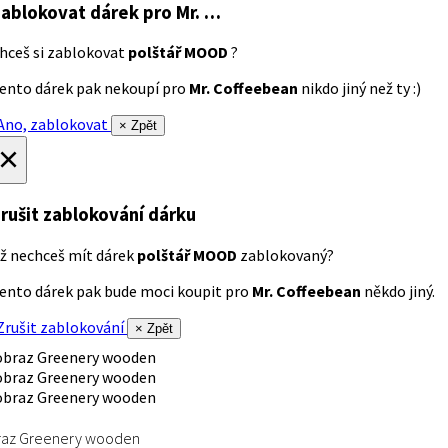
ablokovat dárek
pro Mr. …
hceš si zablokovat
polštář MOOD
?
ento dárek pak nekoupí pro
Mr. Coffeebean
nikdo jiný než ty :)
no, zablokovat
× Zpět
×
rušit zablokování dárku
ž nechceš mít dárek
polštář MOOD
zablokovaný?
ento dárek pak bude moci koupit pro
Mr. Coffeebean
někdo jiný.
rušit zablokování
× Zpět
raz Greenery wooden