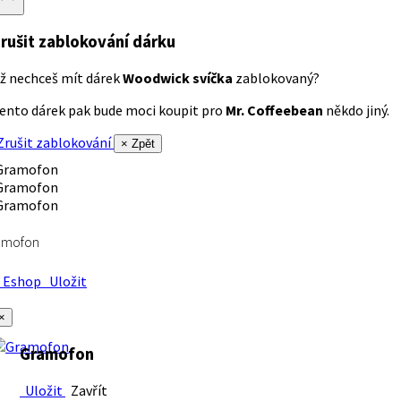
rušit zablokování dárku
ž nechceš mít dárek
Woodwick svíčka
zablokovaný?
ento dárek pak bude moci koupit pro
Mr. Coffeebean
někdo jiný.
rušit zablokování
× Zpět
amofon
Eshop
Uložit
×
Gramofon
Uložit
Zavřít