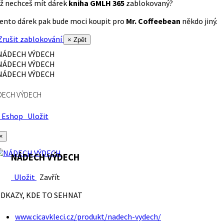
ž nechceš mít dárek
kniha GMLH 365
zablokovaný?
ento dárek pak bude moci koupit pro
Mr. Coffeebean
někdo jiný.
rušit zablokování
× Zpět
DECH VÝDECH
Eshop
Uložit
×
NÁDECH VÝDECH
Uložit
Zavřít
DKAZY, KDE TO SEHNAT
www.cicavkleci.cz/produkt/nadech-vydech/