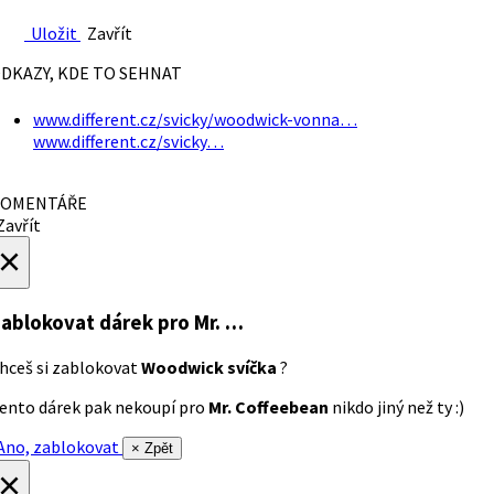
Uložit
Zavřít
DKAZY, KDE TO SEHNAT
www.different.cz/svicky/woodwick-vonna…
www.different.cz/svicky…
OMENTÁŘE
avřít
×
ablokovat dárek
pro Mr. …
hceš si zablokovat
Woodwick svíčka
?
ento dárek pak nekoupí pro
Mr. Coffeebean
nikdo jiný než ty :)
no, zablokovat
× Zpět
×