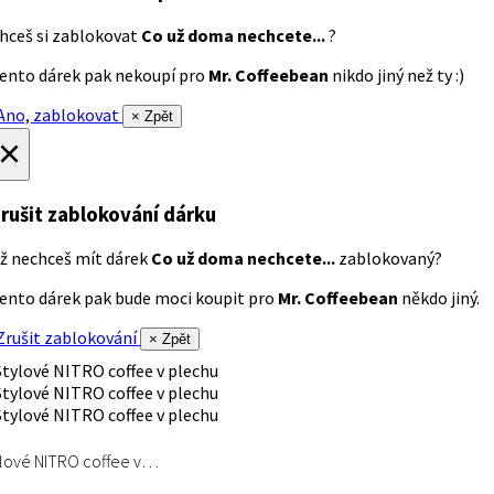
hceš si zablokovat
Co už doma nechcete...
?
ento dárek pak nekoupí pro
Mr. Coffeebean
nikdo jiný než ty :)
no, zablokovat
× Zpět
×
rušit zablokování dárku
ž nechceš mít dárek
Co už doma nechcete...
zablokovaný?
ento dárek pak bude moci koupit pro
Mr. Coffeebean
někdo jiný.
rušit zablokování
× Zpět
lové NITRO coffee v…