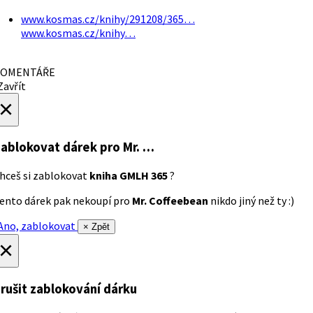
www.kosmas.cz/knihy/291208/365…
www.kosmas.cz/knihy…
OMENTÁŘE
avřít
×
ablokovat dárek
pro Mr. …
hceš si zablokovat
kniha GMLH 365
?
ento dárek pak nekoupí pro
Mr. Coffeebean
nikdo jiný než ty :)
no, zablokovat
× Zpět
×
rušit zablokování dárku