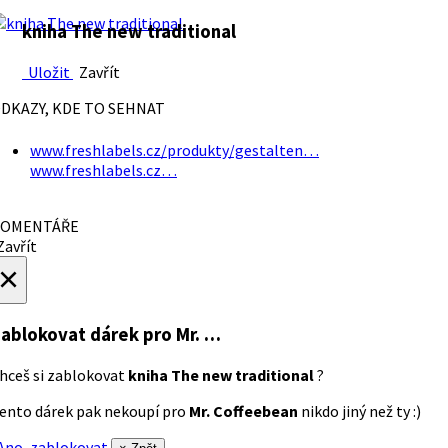
kniha The new traditional
Uložit
Zavřít
DKAZY, KDE TO SEHNAT
www.freshlabels.cz/produkty/gestalten…
www.freshlabels.cz…
OMENTÁŘE
avřít
×
ablokovat dárek
pro Mr. …
hceš si zablokovat
kniha The new traditional
?
ento dárek pak nekoupí pro
Mr. Coffeebean
nikdo jiný než ty :)
no, zablokovat