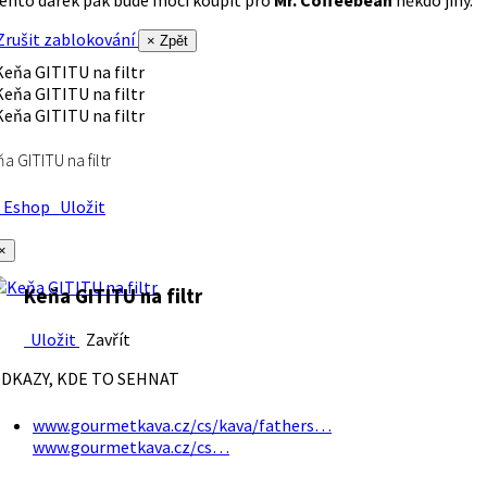
rušit zablokování
× Zpět
a GITITU na filtr
Eshop
Uložit
×
Keňa GITITU na filtr
Uložit
Zavřít
DKAZY, KDE TO SEHNAT
www.gourmetkava.cz/cs/kava/fathers…
www.gourmetkava.cz/cs…