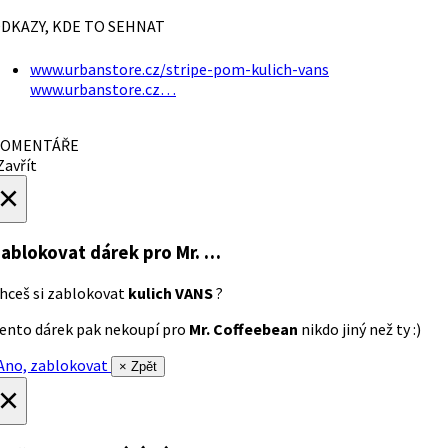
DKAZY, KDE TO SEHNAT
www.urbanstore.cz/stripe-pom-kulich-vans
www.urbanstore.cz…
OMENTÁŘE
avřít
×
ablokovat dárek
pro Mr. …
hceš si zablokovat
kulich VANS
?
ento dárek pak nekoupí pro
Mr. Coffeebean
nikdo jiný než ty :)
no, zablokovat
× Zpět
×