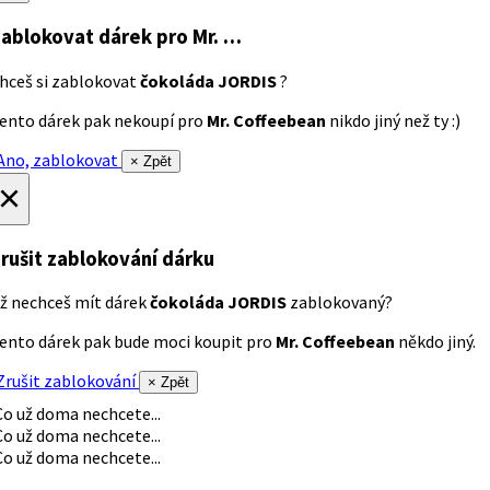
ablokovat dárek
pro Mr. …
hceš si zablokovat
čokoláda JORDIS
?
ento dárek pak nekoupí pro
Mr. Coffeebean
nikdo jiný než ty :)
no, zablokovat
× Zpět
×
rušit zablokování dárku
ž nechceš mít dárek
čokoláda JORDIS
zablokovaný?
ento dárek pak bude moci koupit pro
Mr. Coffeebean
někdo jiný.
rušit zablokování
× Zpět