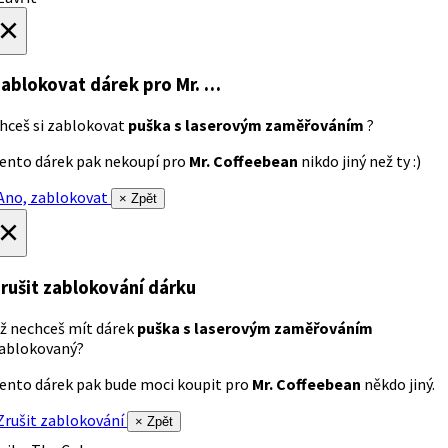
×
ablokovat dárek
pro Mr. …
hceš si zablokovat
puška s laserovým zaměřováním
?
ento dárek pak nekoupí pro
Mr. Coffeebean
nikdo jiný než ty :)
no, zablokovat
× Zpět
×
rušit zablokování dárku
ž nechceš mít dárek
puška s laserovým zaměřováním
ablokovaný?
ento dárek pak bude moci koupit pro
Mr. Coffeebean
někdo jiný.
rušit zablokování
× Zpět