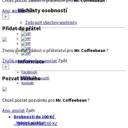
Chceš poslat žádost o přátelství pro
Mr. Coffeebean
?
Wishlisty osobností
Ano, poslat
Zpět
×
Zobrazit všechny wishlisty
Přidat do přátel
Znovu poslat žádost o přátelství pro
Mr. Coffeebean
?
Zrušit pozvánku
Ano, poslat
Zpět
Informace
×
Facebook
O nás
Pozvat blízkého
Podmínky použití
Kontakt
Chceš poslat pozvánku pro
Mr. Coffeebean
?
Ano, poslat
Zpět
Drobnosti do 100 Kč
Veřejný wishlist
Drobnosti do 100 Kč