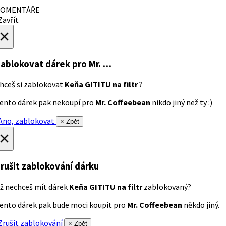
OMENTÁŘE
avřít
×
ablokovat dárek
pro Mr. …
hceš si zablokovat
Keňa GITITU na filtr
?
ento dárek pak nekoupí pro
Mr. Coffeebean
nikdo jiný než ty :)
no, zablokovat
× Zpět
×
rušit zablokování dárku
ž nechceš mít dárek
Keňa GITITU na filtr
zablokovaný?
ento dárek pak bude moci koupit pro
Mr. Coffeebean
někdo jiný.
rušit zablokování
× Zpět