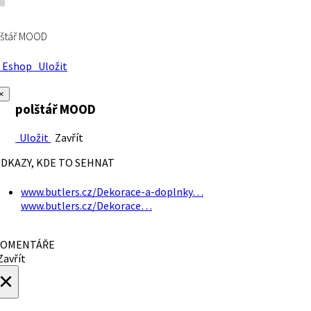
lštář MOOD
Eshop
Uložit
×
polštář MOOD
Uložit
Zavřít
DKAZY, KDE TO SEHNAT
www.butlers.cz/Dekorace-a-doplnky…
www.butlers.cz/Dekorace…
OMENTÁŘE
avřít
×