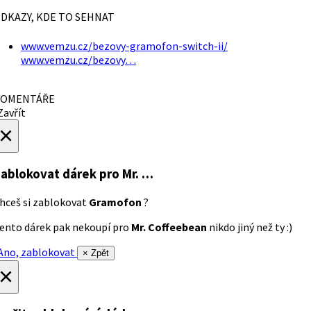
DKAZY, KDE TO SEHNAT
www.vemzu.cz/bezovy-gramofon-switch-ii/
www.vemzu.cz/bezovy…
OMENTÁŘE
avřít
×
ablokovat dárek
pro Mr. …
hceš si zablokovat
Gramofon
?
ento dárek pak nekoupí pro
Mr. Coffeebean
nikdo jiný než ty :)
no, zablokovat
× Zpět
×