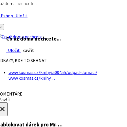
už doma nechcete...
Eshop
Uložit
×
Co už doma nechcete...
Uložit
Zavřít
DKAZY, KDE TO SEHNAT
www.kosmas.cz/knihy/500455/odpad-domaci/
www.kosmas.cz/knihy…
OMENTÁŘE
avřít
×
ablokovat dárek
pro Mr. …