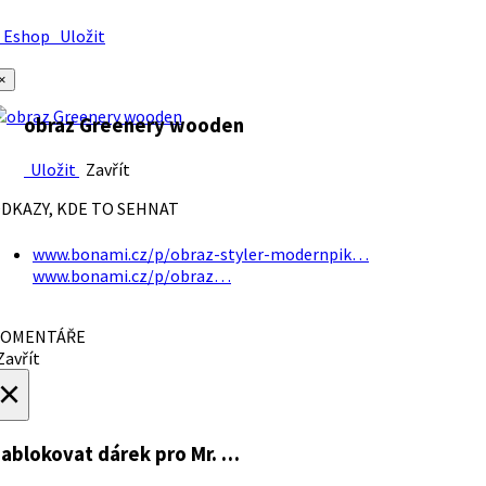
Eshop
Uložit
×
obraz Greenery wooden
Uložit
Zavřít
DKAZY, KDE TO SEHNAT
www.bonami.cz/p/obraz-styler-modernpik…
www.bonami.cz/p/obraz…
OMENTÁŘE
avřít
×
ablokovat dárek
pro Mr. …