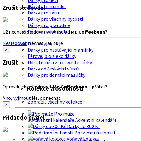
Dárky pro děti
Dárky pro mamku
Zrušit sledování
Dárky pro tátu
Dárky pro všechny bytosti
Dárky pro prarodiče
Dárky pro miminka
Už nechceš sledovat wishlist od
Mr. Coffeebean
?
Nesledovat
Nechat, jak to je
Dárky do bytu
Dárky pro nastávající maminky
×
Férové, bio a eko dárky
Zrušit
Udržitelné a zero-waste dárky
Dárky od českých tvůrců
Dárky pro domácí mazlíčky
Opravdu chceš vyjmout
Mr. Coffeebean
z přátel?
Kolekce a osobnosti
Ano, vyjmout
Ne, ponechat
Zobrazit všechny kolekce
×
Pro muže
Přidat do přátel
Adventní kalendáře
Dárky do 300 Kč
Podzimní nutnosti
Voňavá kolekce