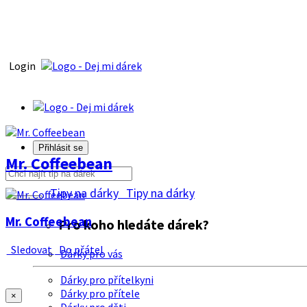
Login
Přihlásit se
Mr. Coffeebean
Tipy na dárky
Tipy na dárky
Mr. Coffeebean
Pro koho hledáte dárek?
Sledovat
Do přátel
Dárky pro vás
Dárky pro přítelkyni
Dárky pro přítele
×