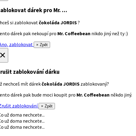
ablokovat dárek
pro Mr. …
hceš si zablokovat
čokoláda JORDIS
?
ento dárek pak nekoupí pro
Mr. Coffeebean
nikdo jiný než ty :)
no, zablokovat
× Zpět
×
rušit zablokování dárku
ž nechceš mít dárek
čokoláda JORDIS
zablokovaný?
ento dárek pak bude moci koupit pro
Mr. Coffeebean
někdo jiný.
rušit zablokování
× Zpět