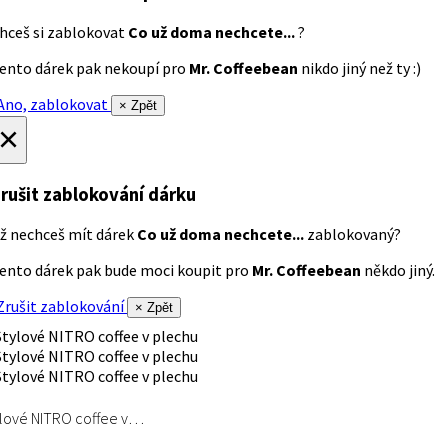
hceš si zablokovat
Co už doma nechcete...
?
ento dárek pak nekoupí pro
Mr. Coffeebean
nikdo jiný než ty :)
no, zablokovat
× Zpět
×
rušit zablokování dárku
ž nechceš mít dárek
Co už doma nechcete...
zablokovaný?
ento dárek pak bude moci koupit pro
Mr. Coffeebean
někdo jiný.
rušit zablokování
× Zpět
lové NITRO coffee v…