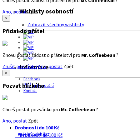
Chceš poslat žádost o přátelství pro
Mr. Coffeebean
?
Wishlisty osobností
Ano, poslat
Zpět
×
Zobrazit všechny wishlisty
Přidat do přátel
Znovu poslat žádost o přátelství pro
Mr. Coffeebean
?
Zrušit pozvánku
Ano, poslat
Zpět
Informace
×
Facebook
O nás
Pozvat blízkého
Podmínky použití
Kontakt
Chceš poslat pozvánku pro
Mr. Coffeebean
?
Ano, poslat
Zpět
Drobnosti do 100 Kč
Veřejný wishlist
Drobnosti do 100 Kč