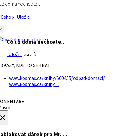
už doma nechcete...
Eshop
Uložit
×
Co už doma nechcete...
Uložit
Zavřít
DKAZY, KDE TO SEHNAT
www.kosmas.cz/knihy/500455/odpad-domaci/
www.kosmas.cz/knihy…
OMENTÁŘE
avřít
×
ablokovat dárek
pro Mr. …