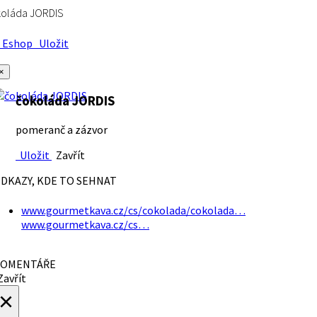
koláda JORDIS
Eshop
Uložit
×
čokoláda JORDIS
pomeranč a zázvor
Uložit
Zavřít
DKAZY, KDE TO SEHNAT
www.gourmetkava.cz/cs/cokolada/cokolada…
www.gourmetkava.cz/cs…
OMENTÁŘE
avřít
×