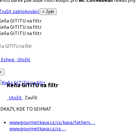
rušit zablokování
× Zpět
a GITITU na filtr
Eshop
Uložit
×
Keňa GITITU na filtr
Uložit
Zavřít
DKAZY, KDE TO SEHNAT
www.gourmetkava.cz/cs/kava/fathers…
www.gourmetkava.cz/cs…