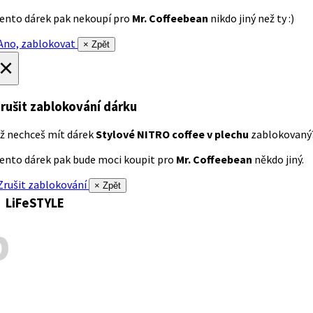
ento dárek pak nekoupí pro
Mr. Coffeebean
nikdo jiný než ty :)
no, zablokovat
× Zpět
×
rušit zablokování dárku
ž nechceš mít dárek
Stylové NITRO coffee v plechu
zablokovaný
ento dárek pak bude moci koupit pro
Mr. Coffeebean
někdo jiný.
rušit zablokování
× Zpět
LiFeSTYLE
p