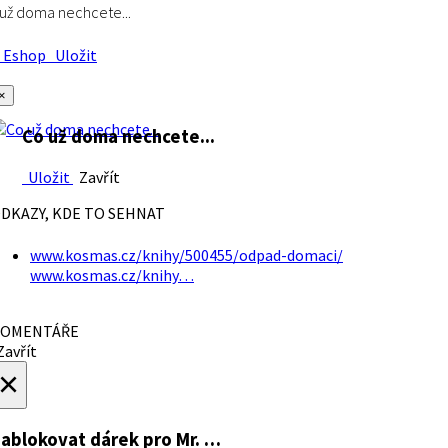
už doma nechcete...
Eshop
Uložit
×
Co už doma nechcete...
Uložit
Zavřít
DKAZY, KDE TO SEHNAT
www.kosmas.cz/knihy/500455/odpad-domaci/
www.kosmas.cz/knihy…
OMENTÁŘE
avřít
×
ablokovat dárek
pro Mr. …