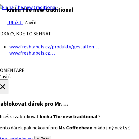
kniha The new traditional
Uložit
Zavřít
DKAZY, KDE TO SEHNAT
www.freshlabels.cz/produkty/gestalten…
www.freshlabels.cz…
OMENTÁŘE
avřít
×
ablokovat dárek
pro Mr. …
hceš si zablokovat
kniha The new traditional
?
ento dárek pak nekoupí pro
Mr. Coffeebean
nikdo jiný než ty :)
no, zablokovat