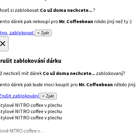
hceš si zablokovat
Co už doma nechcete...
?
ento dárek pak nekoupí pro
Mr. Coffeebean
nikdo jiný než ty :)
no, zablokovat
× Zpět
×
rušit zablokování dárku
ž nechceš mít dárek
Co už doma nechcete...
zablokovaný?
ento dárek pak bude moci koupit pro
Mr. Coffeebean
někdo jiný.
rušit zablokování
× Zpět
lové NITRO coffee v…