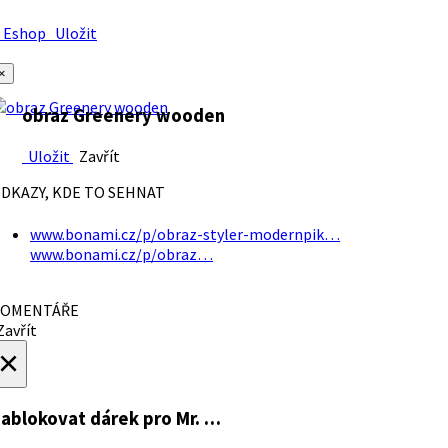
Eshop
Uložit
×
obraz Greenery wooden
Uložit
Zavřít
DKAZY, KDE TO SEHNAT
www.bonami.cz/p/obraz-styler-modernpik…
www.bonami.cz/p/obraz…
OMENTÁŘE
avřít
×
ablokovat dárek
pro Mr. …