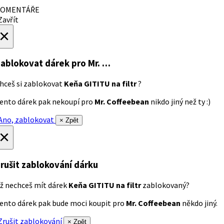
OMENTÁŘE
avřít
×
ablokovat dárek
pro Mr. …
hceš si zablokovat
Keňa GITITU na filtr
?
ento dárek pak nekoupí pro
Mr. Coffeebean
nikdo jiný než ty :)
no, zablokovat
× Zpět
×
rušit zablokování dárku
ž nechceš mít dárek
Keňa GITITU na filtr
zablokovaný?
ento dárek pak bude moci koupit pro
Mr. Coffeebean
někdo jiný.
rušit zablokování
× Zpět