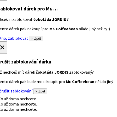
ablokovat dárek
pro Mr. …
hceš si zablokovat
čokoláda JORDIS
?
ento dárek pak nekoupí pro
Mr. Coffeebean
nikdo jiný než ty :)
no, zablokovat
× Zpět
×
rušit zablokování dárku
ž nechceš mít dárek
čokoláda JORDIS
zablokovaný?
ento dárek pak bude moci koupit pro
Mr. Coffeebean
někdo jiný.
rušit zablokování
× Zpět