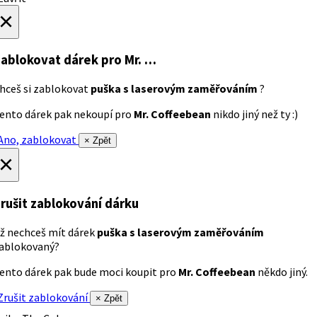
×
ablokovat dárek
pro Mr. …
hceš si zablokovat
puška s laserovým zaměřováním
?
ento dárek pak nekoupí pro
Mr. Coffeebean
nikdo jiný než ty :)
no, zablokovat
× Zpět
×
rušit zablokování dárku
ž nechceš mít dárek
puška s laserovým zaměřováním
ablokovaný?
ento dárek pak bude moci koupit pro
Mr. Coffeebean
někdo jiný.
rušit zablokování
× Zpět