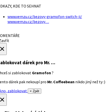
DKAZY, KDE TO SEHNAT
www.vemzu.cz/bezovy-gramofon-switch-ii/
www.vemzu.cz/bezovy…
OMENTÁŘE
avřít
×
ablokovat dárek
pro Mr. …
hceš si zablokovat
Gramofon
?
ento dárek pak nekoupí pro
Mr. Coffeebean
nikdo jiný než ty :)
no, zablokovat
× Zpět
×