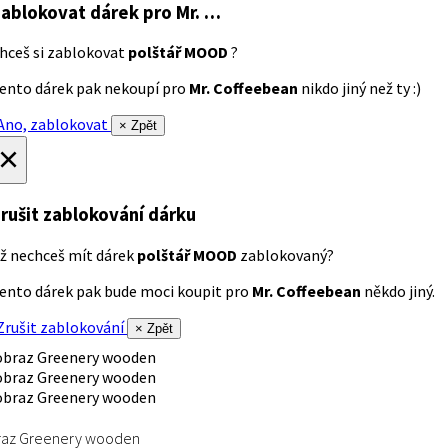
ablokovat dárek
pro Mr. …
hceš si zablokovat
polštář MOOD
?
ento dárek pak nekoupí pro
Mr. Coffeebean
nikdo jiný než ty :)
no, zablokovat
× Zpět
×
rušit zablokování dárku
ž nechceš mít dárek
polštář MOOD
zablokovaný?
ento dárek pak bude moci koupit pro
Mr. Coffeebean
někdo jiný.
rušit zablokování
× Zpět
raz Greenery wooden