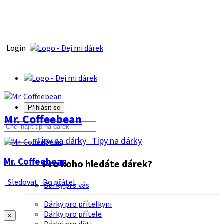
Login
Přihlásit se
Mr. Coffeebean
Tipy na dárky
Tipy na dárky
Mr. Coffeebean
Pro koho hledáte dárek?
Sledovat
Do přátel
Dárky pro vás
Dárky pro přítelkyni
Dárky pro přítele
×