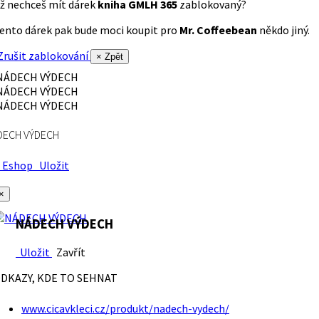
ž nechceš mít dárek
kniha GMLH 365
zablokovaný?
ento dárek pak bude moci koupit pro
Mr. Coffeebean
někdo jiný.
rušit zablokování
× Zpět
DECH VÝDECH
Eshop
Uložit
×
NÁDECH VÝDECH
Uložit
Zavřít
DKAZY, KDE TO SEHNAT
www.cicavkleci.cz/produkt/nadech-vydech/