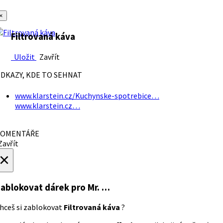
×
Filtrovaná káva
Uložit
Zavřít
DKAZY, KDE TO SEHNAT
www.klarstein.cz/Kuchynske-spotrebice…
www.klarstein.cz…
OMENTÁŘE
avřít
×
ablokovat dárek
pro Mr. …
hceš si zablokovat
Filtrovaná káva
?