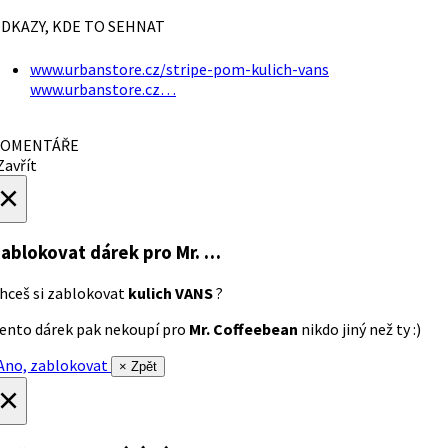
DKAZY, KDE TO SEHNAT
www.urbanstore.cz/stripe-pom-kulich-vans
www.urbanstore.cz…
OMENTÁŘE
avřít
×
ablokovat dárek
pro Mr. …
hceš si zablokovat
kulich VANS
?
ento dárek pak nekoupí pro
Mr. Coffeebean
nikdo jiný než ty :)
no, zablokovat
× Zpět
×