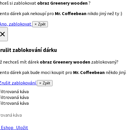
hceš si zablokovat
obraz Greenery wooden
?
ento dárek pak nekoupí pro
Mr. Coffeebean
nikdo jiný než ty :)
no, zablokovat
× Zpět
×
rušit zablokování dárku
ž nechceš mít dárek
obraz Greenery wooden
zablokovaný?
ento dárek pak bude moci koupit pro
Mr. Coffeebean
někdo jiný.
rušit zablokování
× Zpět
trovaná káva
Eshop
Uložit