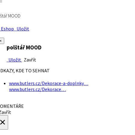
lštář MOOD
Eshop
Uložit
×
polštář MOOD
Uložit
Zavřít
DKAZY, KDE TO SEHNAT
www.butlers.cz/Dekorace-a-doplnky…
www.butlers.cz/Dekorace…
OMENTÁŘE
avřít
×