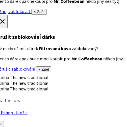
ento dárek pak nekoupí pro
Mr. Coffeebean
nikdo jiný než ty :)
no, zablokovat
× Zpět
×
rušit zablokování dárku
ž nechceš mít dárek
Filtrovaná káva
zablokovaný?
ento dárek pak bude moci koupit pro
Mr. Coffeebean
někdo jiný.
rušit zablokování
× Zpět
iha The new…
Eshop
Uložit
×