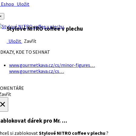
Eshop
Uložit
×
Stylové NITRO coffee v plechu
Uložit
Zavřít
DKAZY, KDE TO SEHNAT
www.gourmetkava.cz/cs/minor-figures…
www.gourmetkava.cz/cs…
OMENTÁŘE
avřít
×
ablokovat dárek
pro Mr. …
hceš si zablokovat
Stylové NITRO coffee v plechu
?