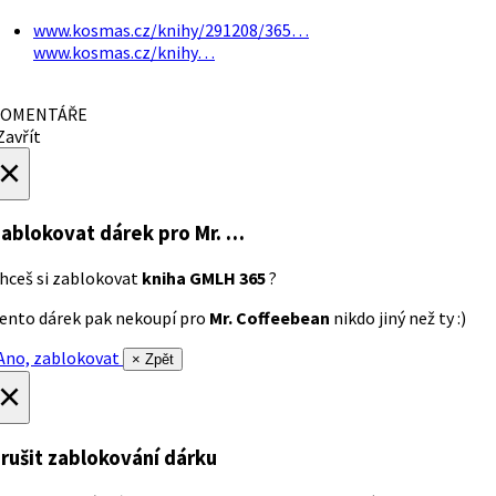
www.kosmas.cz/knihy/291208/365…
www.kosmas.cz/knihy…
OMENTÁŘE
avřít
×
ablokovat dárek
pro Mr. …
hceš si zablokovat
kniha GMLH 365
?
ento dárek pak nekoupí pro
Mr. Coffeebean
nikdo jiný než ty :)
no, zablokovat
× Zpět
×
rušit zablokování dárku