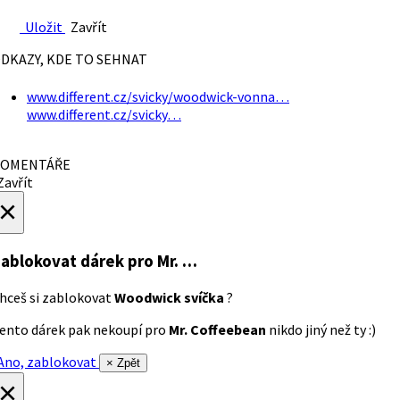
Uložit
Zavřít
DKAZY, KDE TO SEHNAT
www.different.cz/svicky/woodwick-vonna…
www.different.cz/svicky…
OMENTÁŘE
avřít
×
ablokovat dárek
pro Mr. …
hceš si zablokovat
Woodwick svíčka
?
ento dárek pak nekoupí pro
Mr. Coffeebean
nikdo jiný než ty :)
no, zablokovat
× Zpět
×