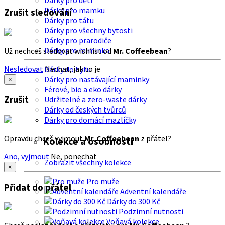
Dárky pro děti
Dárky pro mamku
Zrušit sledování
Dárky pro tátu
Dárky pro všechny bytosti
Dárky pro prarodiče
Dárky pro miminka
Už nechceš sledovat wishlist od
Mr. Coffeebean
?
Nesledovat
Nechat, jak to je
Dárky do bytu
Dárky pro nastávající maminky
×
Férové, bio a eko dárky
Zrušit
Udržitelné a zero-waste dárky
Dárky od českých tvůrců
Dárky pro domácí mazlíčky
Opravdu chceš vyjmout
Mr. Coffeebean
z přátel?
Kolekce a osobnosti
Ano, vyjmout
Ne, ponechat
Zobrazit všechny kolekce
×
Pro muže
Přidat do přátel
Adventní kalendáře
Dárky do 300 Kč
Podzimní nutnosti
Voňavá kolekce