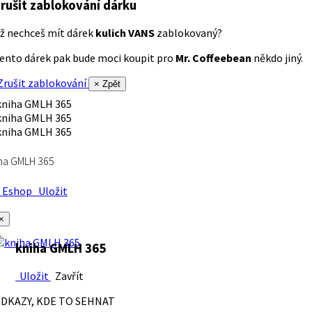
rušit zablokování dárku
ž nechceš mít dárek
kulich VANS
zablokovaný?
ento dárek pak bude moci koupit pro
Mr. Coffeebean
někdo jiný.
rušit zablokování
× Zpět
ha GMLH 365
Eshop
Uložit
×
kniha GMLH 365
Uložit
Zavřít
DKAZY, KDE TO SEHNAT