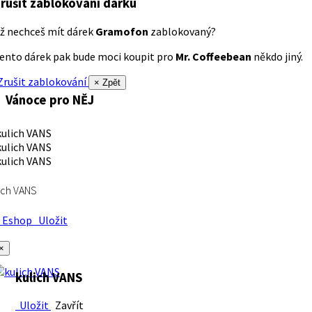
rušit zablokování dárku
ž nechceš mít dárek
Gramofon
zablokovaný?
ento dárek pak bude moci koupit pro
Mr. Coffeebean
někdo jiný.
rušit zablokování
× Zpět
Vánoce pro NĚJ
ich VANS
Eshop
Uložit
×
kulich VANS
Uložit
Zavřít