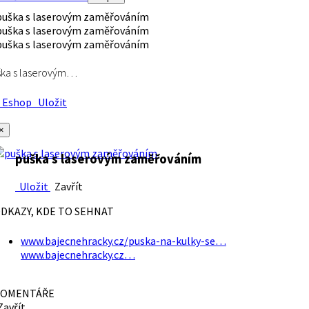
ška s laserovým…
Eshop
Uložit
×
puška s laserovým zaměřováním
Uložit
Zavřít
DKAZY, KDE TO SEHNAT
www.bajecnehracky.cz/puska-na-kulky-se…
www.bajecnehracky.cz…
OMENTÁŘE
avřít