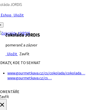
koláda JORDIS
Eshop
Uložit
×
čokoláda JORDIS
pomeranč a zázvor
Uložit
Zavřít
DKAZY, KDE TO SEHNAT
www.gourmetkava.cz/cs/cokolada/cokolada…
www.gourmetkava.cz/cs…
OMENTÁŘE
avřít
×