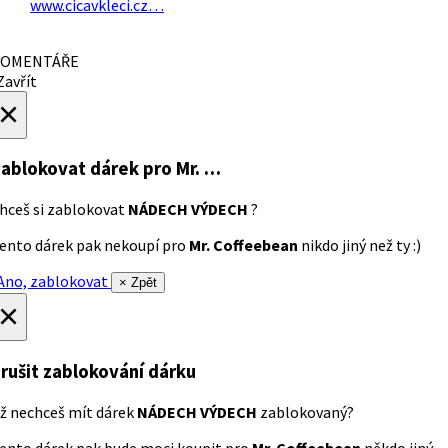
www.cicavkleci.cz…
OMENTÁŘE
avřít
×
ablokovat dárek
pro Mr. …
hceš si zablokovat
NÁDECH VÝDECH
?
ento dárek pak nekoupí pro
Mr. Coffeebean
nikdo jiný než ty :)
no, zablokovat
× Zpět
×
rušit zablokování dárku
ž nechceš mít dárek
NÁDECH VÝDECH
zablokovaný?
ento dárek pak bude moci koupit pro
Mr. Coffeebean
někdo jiný.