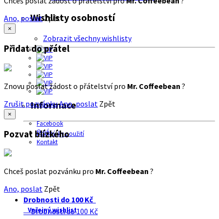
Chceš poslat žádost o přátelství pro
Mr. Coffeebean
?
Wishlisty osobností
Ano, poslat
Zpět
×
Zobrazit všechny wishlisty
Přidat do přátel
Znovu poslat žádost o přátelství pro
Mr. Coffeebean
?
Zrušit pozvánku
Ano, poslat
Zpět
Informace
×
Facebook
O nás
Pozvat blízkého
Podmínky použití
Kontakt
Chceš poslat pozvánku pro
Mr. Coffeebean
?
Ano, poslat
Zpět
Drobnosti do 100 Kč
Veřejný wishlist
Drobnosti do 100 Kč