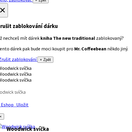
× Zpět
×
rušit zablokování dárku
ž nechceš mít dárek
kniha The new traditional
zablokovaný?
ento dárek pak bude moci koupit pro
Mr. Coffeebean
někdo jiný.
rušit zablokování
× Zpět
dwick svíčka
Eshop
Uložit
×
Woodwick svíčka