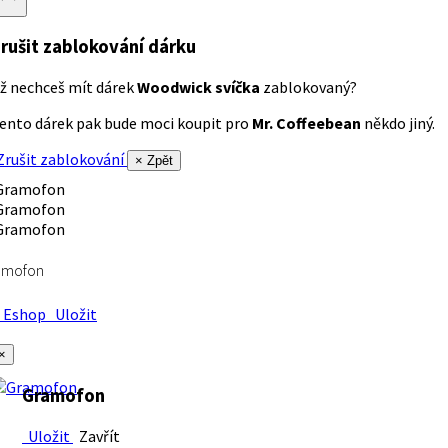
rušit zablokování dárku
ž nechceš mít dárek
Woodwick svíčka
zablokovaný?
ento dárek pak bude moci koupit pro
Mr. Coffeebean
někdo jiný.
rušit zablokování
× Zpět
amofon
Eshop
Uložit
×
Gramofon
Uložit
Zavřít