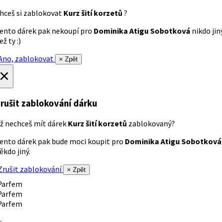
hceš si zablokovat
Kurz šití korzetů
?
ento dárek pak nekoupí pro
Dominika Atigu Sobotková
nikdo jin
ež ty :)
no, zablokovat
× Zpět
×
rušit zablokování dárku
ž nechceš mít dárek
Kurz šití korzetů
zablokovaný?
ento dárek pak bude moci koupit pro
Dominika Atigu Sobotková
ěkdo jiný.
rušit zablokování
× Zpět