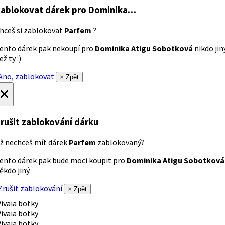
ablokovat dárek
pro Dominika…
hceš si zablokovat
Parfem
?
ento dárek pak nekoupí pro
Dominika Atigu Sobotková
nikdo jin
ež ty :)
no, zablokovat
× Zpět
×
rušit zablokování dárku
ž nechceš mít dárek
Parfem
zablokovaný?
ento dárek pak bude moci koupit pro
Dominika Atigu Sobotková
ěkdo jiný.
rušit zablokování
× Zpět