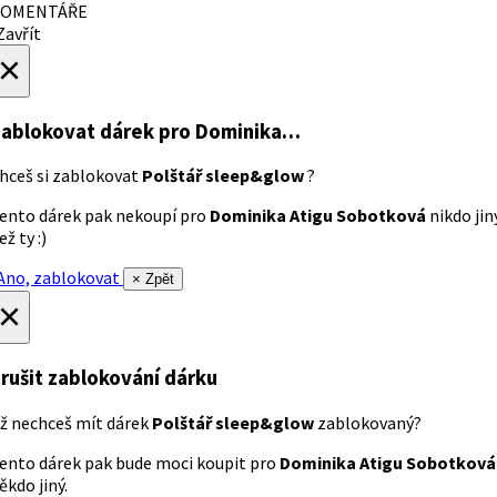
OMENTÁŘE
avřít
×
ablokovat dárek
pro Dominika…
hceš si zablokovat
Polštář sleep&glow
?
ento dárek pak nekoupí pro
Dominika Atigu Sobotková
nikdo jin
ež ty :)
no, zablokovat
× Zpět
×
rušit zablokování dárku
ž nechceš mít dárek
Polštář sleep&glow
zablokovaný?
ento dárek pak bude moci koupit pro
Dominika Atigu Sobotková
ěkdo jiný.