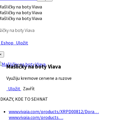
ličky na boty Viava
Eshop
Uložit
×
Mašličky na boty Viava
Využiju kremove cervene a ruzove
Uložit
Zavřít
DKAZY, KDE TO SEHNAT
www.vivaia.com/products/XRPD00812/Dora…
www.vivaia.com/products…