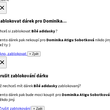
×
ablokovat dárek
pro Dominika…
hceš si zablokovat
Bílé adidasky
?
ento dárek pak nekoupí pro
Dominika Atigu Sobotková
nikdo jin
ež ty :)
no, zablokovat
× Zpět
×
rušit zablokování dárku
ž nechceš mít dárek
Bílé adidasky
zablokovaný?
ento dárek pak bude moci koupit pro
Dominika Atigu Sobotková
ěkdo jiný.
rušit zablokování
× Zpět