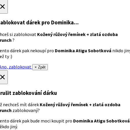
×
ablokovat dárek
pro Dominika…
hceš si zablokovat
Kožený růžový řemínek + zlatá ozdoba
runch
?
ento dárek pak nekoupí pro
Dominika Atigu Sobotková
nikdo jin
ež ty :)
no, zablokovat
× Zpět
×
rušit zablokování dárku
ž nechceš mít dárek
Kožený růžový řemínek + zlatá ozdoba
runch
zablokovaný?
ento dárek pak bude moci koupit pro
Dominika Atigu Sobotková
ěkdo jiný.