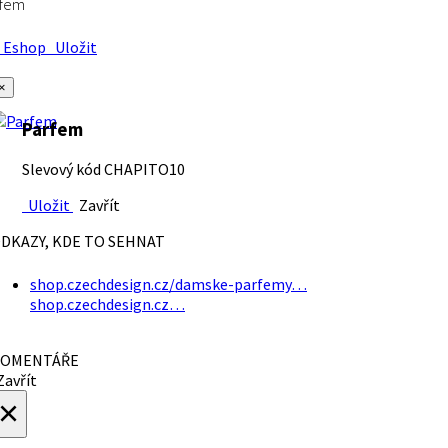
rfem
Eshop
Uložit
×
Parfem
Slevový kód CHAPITO10
Uložit
Zavřít
DKAZY, KDE TO SEHNAT
shop.czechdesign.cz/damske-parfemy…
shop.czechdesign.cz…
OMENTÁŘE
avřít
×