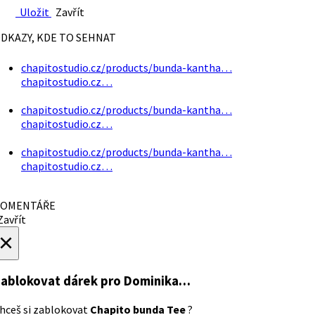
Uložit
Zavřít
DKAZY, KDE TO SEHNAT
chapitostudio.cz/products/bunda-kantha…
chapitostudio.cz…
chapitostudio.cz/products/bunda-kantha…
chapitostudio.cz…
chapitostudio.cz/products/bunda-kantha…
chapitostudio.cz…
OMENTÁŘE
avřít
×
ablokovat dárek
pro Dominika…
hceš si zablokovat
Chapito bunda Tee
?