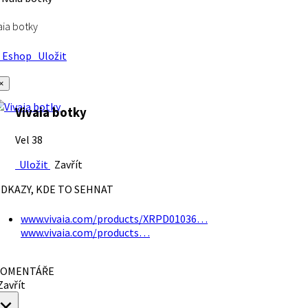
aia botky
Eshop
Uložit
×
Vivaia botky
Vel 38
Uložit
Zavřít
DKAZY, KDE TO SEHNAT
www.vivaia.com/products/XRPD01036…
www.vivaia.com/products…
OMENTÁŘE
avřít
×