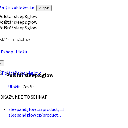
rušit zablokování
× Zpět
štář sleep&glow
Eshop
Uložit
×
Polštář sleep&glow
Uložit
Zavřít
DKAZY, KDE TO SEHNAT
sleepandglow.cz/product/11
sleepandglow.cz/product…