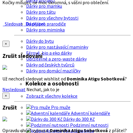
Dárky pro děti
Kočky milující, ne moc skromná, s vášni pro oblečení.
Dárky pro mamku
Dárky pro tátu
Dárky pro všechny bytosti
Sledovat
Do přátel
Dárky pro prarodiče
Dárky pro miminka
Dárky do bytu
×
Dárky pro nastávající maminky
Férové, bio a eko dárky
Zrušit sledování
Udržitelné a zero-waste dárky
Dárky od českých tvůrců
Dárky pro domácí mazlíčky
Už nechceš sledovat wishlist od
Dominika Atigu Sobotková
?
Kolekce a osobnosti
Nesledovat
Nechat, jak to je
Zobrazit všechny kolekce
×
Zrušit
Pro muže
Adventní kalendáře
Dárky do 300 Kč
Podzimní nutnosti
Opravdu chceš vyjmout
Dominika Atigu Sobotková
z přátel?
Voňavá kolekce