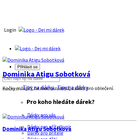
Login
Přihlásit se
Dominika Atigu Sobotková
Tipy na dárky
Tipy na dárky
Kočky milující, ne moc skromná, s vášni pro oblečení.
Pro koho hledáte dárek?
Dárky pro vás
Dárky pro přítelkyni
Dominika Atigu Sobotková
Dárky pro přítele