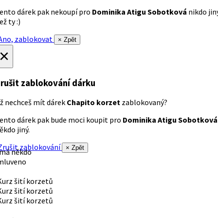
ento dárek pak nekoupí pro
Dominika Atigu Sobotková
nikdo jin
ež ty :)
no, zablokovat
× Zpět
×
rušit zablokování dárku
ž nechceš mít dárek
Chapito korzet
zablokovaný?
ento dárek pak bude moci koupit pro
Dominika Atigu Sobotková
ěkdo jiný.
rušit zablokování
× Zpět
 má někdo
mluveno