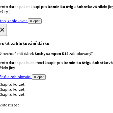
ento dárek pak nekoupí pro
Dominika Atigu Sobotková
nikdo jin
ež ty :)
no, zablokovat
× Zpět
×
rušit zablokování dárku
ž nechceš mít dárek
Suchy sampon K18
zablokovaný?
ento dárek pak bude moci koupit pro
Dominika Atigu Sobotková
ěkdo jiný.
rušit zablokování
× Zpět
pito korzet