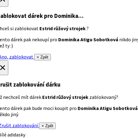
ablokovat dárek
pro Dominika…
hceš si zablokovat
Estrid růžový strojek
?
ento dárek pak nekoupí pro
Dominika Atigu Sobotková
nikdo jin
ež ty :)
no, zablokovat
× Zpět
×
rušit zablokování dárku
ž nechceš mít dárek
Estrid růžový strojek
zablokovaný?
ento dárek pak bude moci koupit pro
Dominika Atigu Sobotková
ěkdo jiný.
rušit zablokování
× Zpět