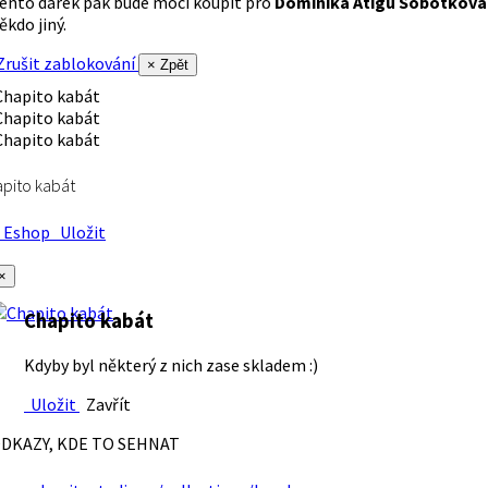
ento dárek pak bude moci koupit pro
Dominika Atigu Sobotková
ěkdo jiný.
rušit zablokování
× Zpět
pito kabát
Eshop
Uložit
×
Chapito kabát
Kdyby byl některý z nich zase skladem :)
Uložit
Zavřít
DKAZY, KDE TO SEHNAT