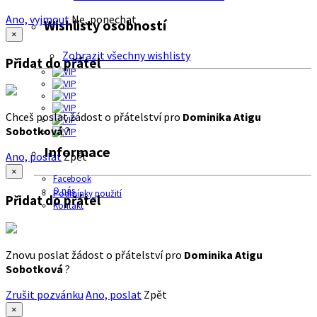
Ano, vyjmout
Ne, ponechat
Wishlisty osobností
×
Zobrazit všechny wishlisty
Přidat do přátel
Chceš poslat žádost o přátelství pro
Dominika Atigu
Sobotková
?
Informace
Ano, poslat
Zpět
×
Facebook
O nás
Podmínky použití
Přidat do přátel
Kontakt
Znovu poslat žádost o přátelství pro
Dominika Atigu
Sobotková
?
Zrušit pozvánku
Ano, poslat
Zpět
×