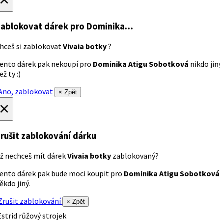
ablokovat dárek
pro Dominika…
hceš si zablokovat
Vivaia botky
?
ento dárek pak nekoupí pro
Dominika Atigu Sobotková
nikdo jin
ež ty :)
no, zablokovat
× Zpět
×
rušit zablokování dárku
ž nechceš mít dárek
Vivaia botky
zablokovaný?
ento dárek pak bude moci koupit pro
Dominika Atigu Sobotková
ěkdo jiný.
rušit zablokování
× Zpět