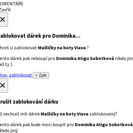
OMENTÁŘE
avřít
×
ablokovat dárek
pro Dominika…
hceš si zablokovat
Mašličky na boty Viava
?
ento dárek pak nekoupí pro
Dominika Atigu Sobotková
nikdo jin
ež ty :)
no, zablokovat
× Zpět
×
rušit zablokování dárku
ž nechceš mít dárek
Mašličky na boty Viava
zablokovaný?
ento dárek pak bude moci koupit pro
Dominika Atigu Sobotková
ěkdo jiný.