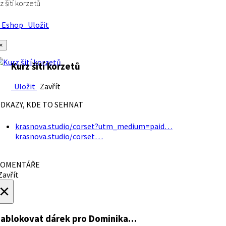
z šití korzetů
Eshop
Uložit
×
Kurz šití korzetů
Uložit
Zavřít
DKAZY, KDE TO SEHNAT
krasnova.studio/corset?utm_medium=paid…
krasnova.studio/corset…
OMENTÁŘE
avřít
×
ablokovat dárek
pro Dominika…