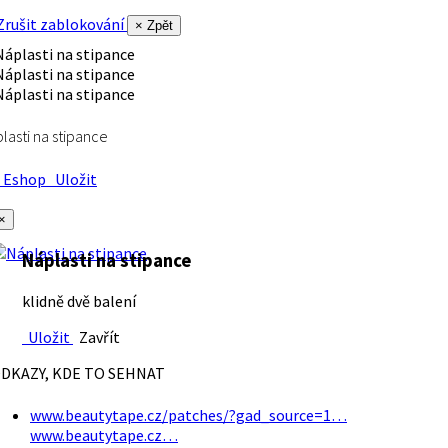
rušit zablokování
× Zpět
lasti na stipance
Eshop
Uložit
×
Náplasti na stipance
klidně dvě balení
Uložit
Zavřít
DKAZY, KDE TO SEHNAT
www.beautytape.cz/patches/?gad_source=1…
www.beautytape.cz…