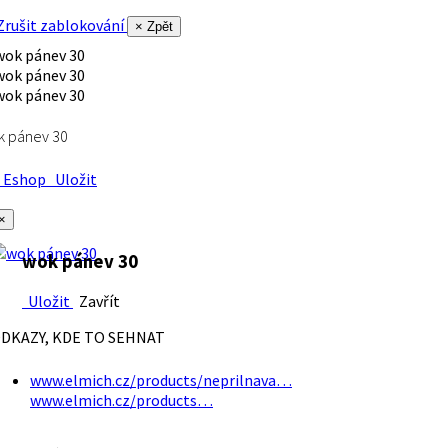
rušit zablokování
× Zpět
k pánev 30
Eshop
Uložit
×
wok pánev 30
Uložit
Zavřít
DKAZY, KDE TO SEHNAT
www.elmich.cz/products/neprilnava…
www.elmich.cz/products…