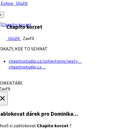
Eshop
Uložit
×
Chapito korzet
Uložit
Zavřít
DKAZY, KDE TO SEHNAT
chapitostudio.cz/collections/vesty…
chapitostudio.cz…
OMENTÁŘE
avřít
×
ablokovat dárek
pro Dominika…
hceš si zablokovat
Chapito korzet
?