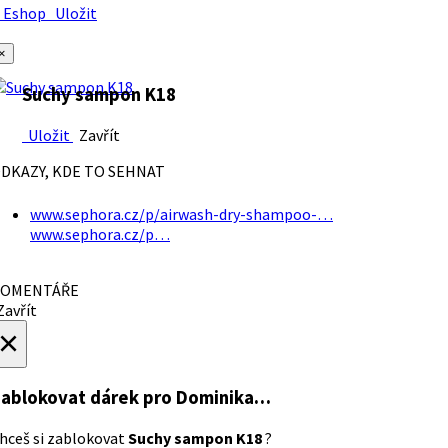
Eshop
Uložit
×
Suchy sampon K18
Uložit
Zavřít
DKAZY, KDE TO SEHNAT
www.sephora.cz/p/airwash-dry-shampoo-…
www.sephora.cz/p…
OMENTÁŘE
avřít
×
ablokovat dárek
pro Dominika…
hceš si zablokovat
Suchy sampon K18
?