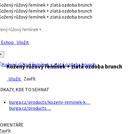
ený růžový řemínek +…
Eshop
Uložit
×
Kožený růžový řemínek + zlatá ozdoba brunch
Uložit
Zavřít
DKAZY, KDE TO SEHNAT
burga.cz/products/kozeny-reminek-k…
burga.cz/products…
OMENTÁŘE
avřít