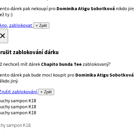
ento dárek pak nekoupí pro
Dominika Atigu Sobotková
nikdo jin
ež ty :)
no, zablokovat
× Zpět
×
rušit zablokování dárku
ž nechceš mít dárek
Chapito bunda Tee
zablokovaný?
ento dárek pak bude moci koupit pro
Dominika Atigu Sobotková
ěkdo jiný.
rušit zablokování
× Zpět
chy sampon K18