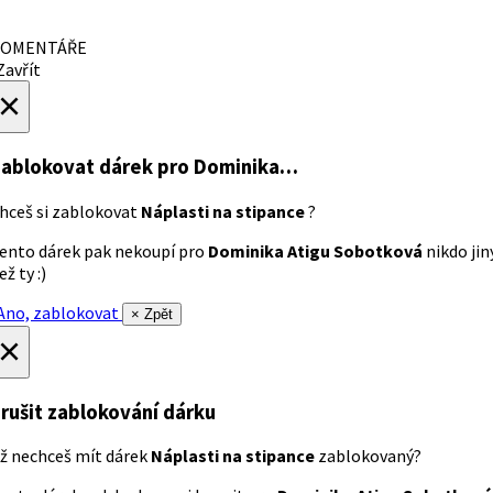
OMENTÁŘE
avřít
×
ablokovat dárek
pro Dominika…
hceš si zablokovat
Náplasti na stipance
?
ento dárek pak nekoupí pro
Dominika Atigu Sobotková
nikdo jin
ež ty :)
no, zablokovat
× Zpět
×
rušit zablokování dárku
ž nechceš mít dárek
Náplasti na stipance
zablokovaný?