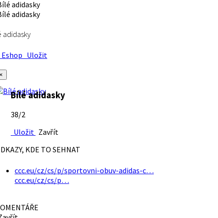
é adidasky
Eshop
Uložit
×
Bílé adidasky
38/2
Uložit
Zavřít
DKAZY, KDE TO SEHNAT
ccc.eu/cz/cs/p/sportovni-obuv-adidas-c…
ccc.eu/cz/cs/p…
OMENTÁŘE
avřít