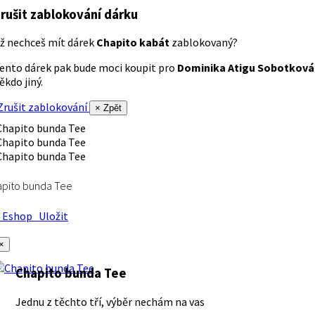
rušit zablokování dárku
ž nechceš mít dárek
Chapito kabát
zablokovaný?
ento dárek pak bude moci koupit pro
Dominika Atigu Sobotková
ěkdo jiný.
rušit zablokování
× Zpět
apito bunda Tee
Eshop
Uložit
×
Chapito bunda Tee
Jednu z těchto tří, výběr nechám na vas