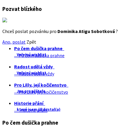
Pozvat blízkého
Chceš poslat pozvánku pro
Dominika Atigu Sobotková
?
Ano, poslat
Zpět
Po čem dušička prahne
Veřejný wishlist
Po čem dušička prahne
Radost udělá vždy
Veřejný wishlist
Radost udělá vždy
Pro Lilly, její kočičenstvo
Jen pro přátele
Pro Lilly, její kočičenstvo
Historie přání
které jsem již dostal(a)
Historie přání
Po čem dušička prahne