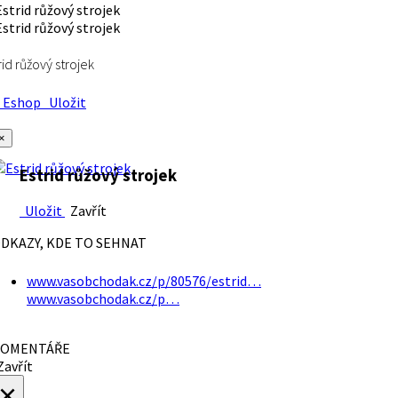
rid růžový strojek
Eshop
Uložit
×
Estrid růžový strojek
Uložit
Zavřít
DKAZY, KDE TO SEHNAT
www.vasobchodak.cz/p/80576/estrid…
www.vasobchodak.cz/p…
OMENTÁŘE
avřít
×