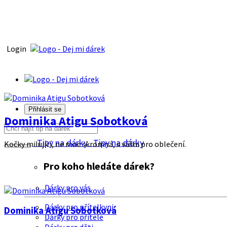
Login
Přihlásit se
Dominika Atigu Sobotková
Tipy na dárky
Tipy na dárky
Kočky milující, ne moc skromná, s vášni pro oblečení.
Pro koho hledáte dárek?
Dárky pro vás
Dárky pro přítelkyni
Dominika Atigu Sobotková
Dárky pro přítele