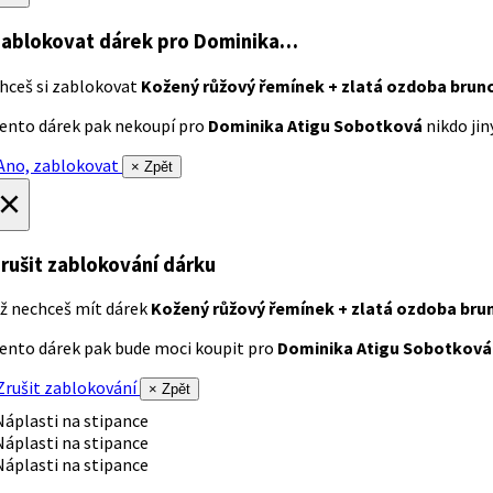
ablokovat dárek
pro Dominika…
hceš si zablokovat
Kožený růžový řemínek + zlatá ozdoba brun
ento dárek pak nekoupí pro
Dominika Atigu Sobotková
nikdo jiný
no, zablokovat
× Zpět
×
rušit zablokování dárku
ž nechceš mít dárek
Kožený růžový řemínek + zlatá ozdoba bru
ento dárek pak bude moci koupit pro
Dominika Atigu Sobotková
rušit zablokování
× Zpět