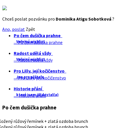
Chceš poslat pozvánku pro
Dominika Atigu Sobotková
?
Ano, poslat
Zpět
Po čem dušička prahne
Veřejný wishlist
Po čem dušička prahne
Radost udělá vždy
Veřejný wishlist
Radost udělá vždy
Pro Lilly, její kočičenstvo
Jen pro přátele
Pro Lilly, její kočičenstvo
Historie přání
které jsem již dostal(a)
Historie přání
Po čem dušička prahne