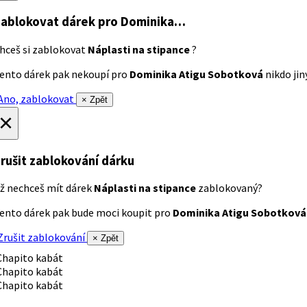
ablokovat dárek
pro Dominika…
hceš si zablokovat
Náplasti na stipance
?
ento dárek pak nekoupí pro
Dominika Atigu Sobotková
nikdo jiný
no, zablokovat
× Zpět
×
rušit zablokování dárku
ž nechceš mít dárek
Náplasti na stipance
zablokovaný?
ento dárek pak bude moci koupit pro
Dominika Atigu Sobotková
rušit zablokování
× Zpět