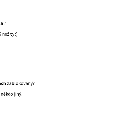
ch
?
 než ty :)
nch
zablokovaný?
někdo jiný.