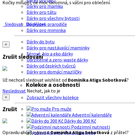
Dárky pro děti
Kočky milující, ne moc skromná, s vášni pro oblečení.
Dárky pro mamku
Dárky pro tátu
Dárky pro všechny bytosti
Sledovat
Do přátel
Dárky pro prarodiče
Dárky pro miminka
Dárky do bytu
×
Dárky pro nastávající maminky
Férové, bio a eko dárky
Zrušit sledování
Udržitelné a zero-waste dárky
Dárky od českých tvůrců
Dárky pro domácí mazlíčky
Už nechceš sledovat wishlist od
Dominika Atigu Sobotková
?
Kolekce a osobnosti
Nesledovat
Nechat, jak to je
Zobrazit všechny kolekce
×
Zrušit
Pro muže
Adventní kalendáře
Dárky do 300 Kč
Podzimní nutnosti
Opravdu chceš vyjmout
Dominika Atigu Sobotková
z přátel?
Voňavá kolekce