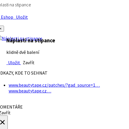
lasti na stipance
Eshop
Uložit
×
Náplasti na stipance
klidně dvě balení
Uložit
Zavřít
DKAZY, KDE TO SEHNAT
www.beautytape.cz/patches/?gad_source=1…
www.beautytape.cz…
OMENTÁŘE
avřít
×