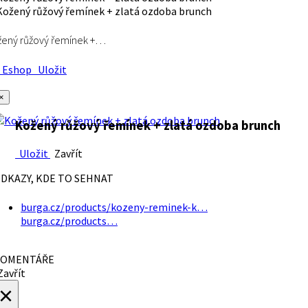
ený růžový řemínek +…
Eshop
Uložit
×
Kožený růžový řemínek + zlatá ozdoba brunch
Uložit
Zavřít
DKAZY, KDE TO SEHNAT
burga.cz/products/kozeny-reminek-k…
burga.cz/products…
OMENTÁŘE
avřít
×