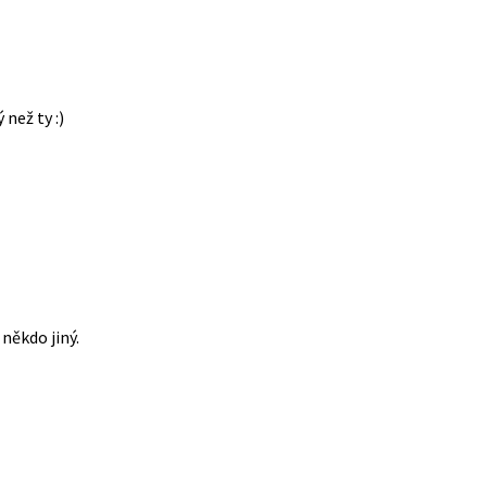
 než ty :)
někdo jiný.