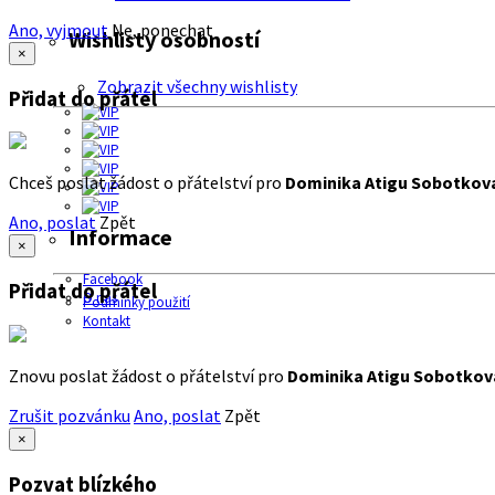
Ano, vyjmout
Ne, ponechat
Wishlisty osobností
×
Zobrazit všechny wishlisty
Přidat do přátel
Chceš poslat žádost o přátelství pro
Dominika Atigu Sobotkov
Ano, poslat
Zpět
Informace
×
Facebook
Přidat do přátel
O nás
Podmínky použití
Kontakt
Znovu poslat žádost o přátelství pro
Dominika Atigu Sobotkov
Zrušit pozvánku
Ano, poslat
Zpět
×
Pozvat blízkého