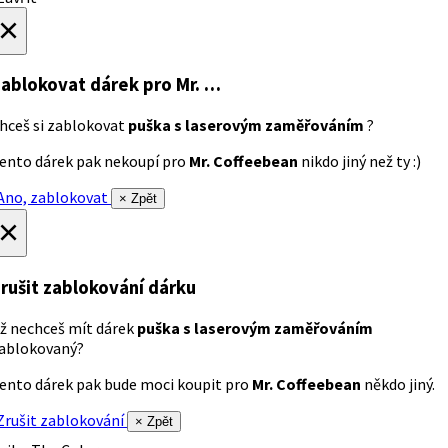
×
ablokovat dárek
pro Mr. …
hceš si zablokovat
puška s laserovým zaměřováním
?
ento dárek pak nekoupí pro
Mr. Coffeebean
nikdo jiný než ty :)
no, zablokovat
× Zpět
×
rušit zablokování dárku
ž nechceš mít dárek
puška s laserovým zaměřováním
ablokovaný?
ento dárek pak bude moci koupit pro
Mr. Coffeebean
někdo jiný.
rušit zablokování
× Zpět