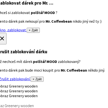
ablokovat dárek
pro Mr. …
hceš si zablokovat
polštář MOOD
?
ento dárek pak nekoupí pro
Mr. Coffeebean
nikdo jiný než ty :)
no, zablokovat
× Zpět
×
rušit zablokování dárku
ž nechceš mít dárek
polštář MOOD
zablokovaný?
ento dárek pak bude moci koupit pro
Mr. Coffeebean
někdo jiný.
rušit zablokování
× Zpět
raz Greenery wooden