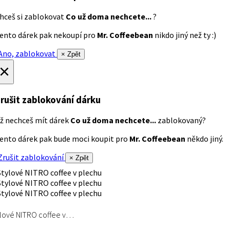
hceš si zablokovat
Co už doma nechcete...
?
ento dárek pak nekoupí pro
Mr. Coffeebean
nikdo jiný než ty :)
no, zablokovat
× Zpět
×
rušit zablokování dárku
ž nechceš mít dárek
Co už doma nechcete...
zablokovaný?
ento dárek pak bude moci koupit pro
Mr. Coffeebean
někdo jiný.
rušit zablokování
× Zpět
lové NITRO coffee v…