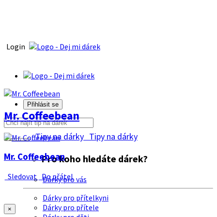
Login
Přihlásit se
Mr. Coffeebean
Tipy na dárky
Tipy na dárky
Mr. Coffeebean
Pro koho hledáte dárek?
Sledovat
Do přátel
Dárky pro vás
Dárky pro přítelkyni
Dárky pro přítele
×