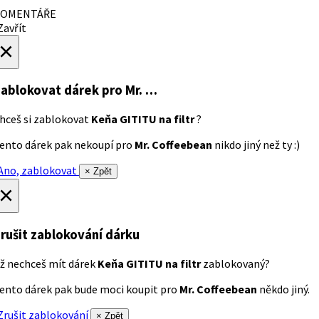
OMENTÁŘE
avřít
×
ablokovat dárek
pro Mr. …
hceš si zablokovat
Keňa GITITU na filtr
?
ento dárek pak nekoupí pro
Mr. Coffeebean
nikdo jiný než ty :)
no, zablokovat
× Zpět
×
rušit zablokování dárku
ž nechceš mít dárek
Keňa GITITU na filtr
zablokovaný?
ento dárek pak bude moci koupit pro
Mr. Coffeebean
někdo jiný.
rušit zablokování
× Zpět