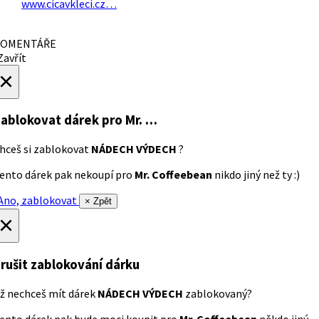
www.cicavkleci.cz…
OMENTÁŘE
avřít
×
ablokovat dárek
pro Mr. …
hceš si zablokovat
NÁDECH VÝDECH
?
ento dárek pak nekoupí pro
Mr. Coffeebean
nikdo jiný než ty :)
no, zablokovat
× Zpět
×
rušit zablokování dárku
ž nechceš mít dárek
NÁDECH VÝDECH
zablokovaný?
ento dárek pak bude moci koupit pro
Mr. Coffeebean
někdo jiný.