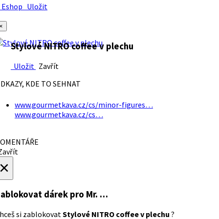
Eshop
Uložit
×
Stylové NITRO coffee v plechu
Uložit
Zavřít
DKAZY, KDE TO SEHNAT
www.gourmetkava.cz/cs/minor-figures…
www.gourmetkava.cz/cs…
OMENTÁŘE
avřít
×
ablokovat dárek
pro Mr. …
hceš si zablokovat
Stylové NITRO coffee v plechu
?