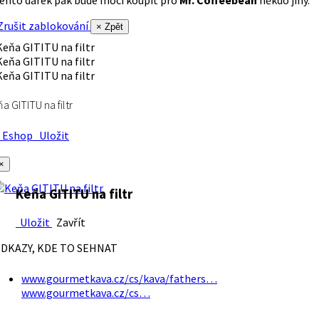
rušit zablokování
× Zpět
a GITITU na filtr
Eshop
Uložit
×
Keňa GITITU na filtr
Uložit
Zavřít
DKAZY, KDE TO SEHNAT
www.gourmetkava.cz/cs/kava/fathers…
www.gourmetkava.cz/cs…