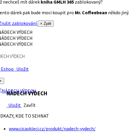
ž nechceš mít dárek
kniha GMLH 365
zablokovaný?
ento dárek pak bude moci koupit pro
Mr. Coffeebean
někdo jiný.
rušit zablokování
× Zpět
DECH VÝDECH
Eshop
Uložit
×
NÁDECH VÝDECH
Uložit
Zavřít
DKAZY, KDE TO SEHNAT
www.cicavkleci.cz/produkt/nadech-vydech/