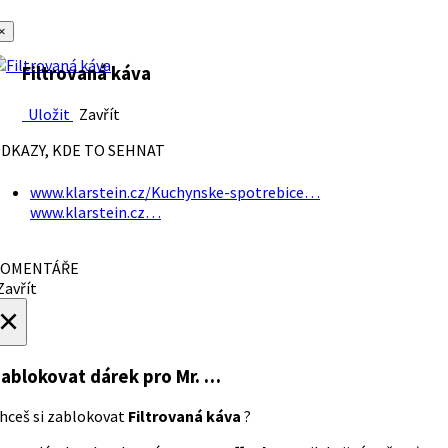
×
Filtrovaná káva
Uložit
Zavřít
DKAZY, KDE TO SEHNAT
www.klarstein.cz/Kuchynske-spotrebice…
www.klarstein.cz…
OMENTÁŘE
avřít
×
ablokovat dárek
pro Mr. …
hceš si zablokovat
Filtrovaná káva
?