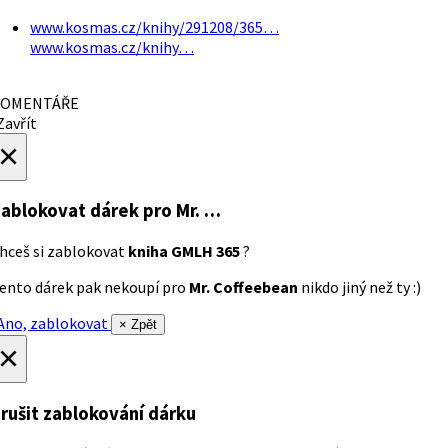
www.kosmas.cz/knihy/291208/365…
www.kosmas.cz/knihy…
OMENTÁŘE
avřít
×
ablokovat dárek
pro Mr. …
hceš si zablokovat
kniha GMLH 365
?
ento dárek pak nekoupí pro
Mr. Coffeebean
nikdo jiný než ty :)
no, zablokovat
× Zpět
×
rušit zablokování dárku