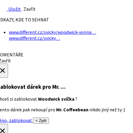
Uložit
Zavřít
DKAZY, KDE TO SEHNAT
www.different.cz/svicky/woodwick-vonna…
www.different.cz/svicky…
OMENTÁŘE
avřít
×
ablokovat dárek
pro Mr. …
hceš si zablokovat
Woodwick svíčka
?
ento dárek pak nekoupí pro
Mr. Coffeebean
nikdo jiný než ty :)
no, zablokovat
× Zpět
×