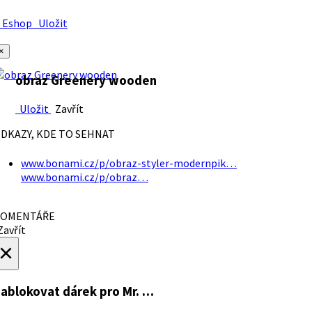
Eshop
Uložit
×
obraz Greenery wooden
Uložit
Zavřít
DKAZY, KDE TO SEHNAT
www.bonami.cz/p/obraz-styler-modernpik…
www.bonami.cz/p/obraz…
OMENTÁŘE
avřít
×
ablokovat dárek
pro Mr. …