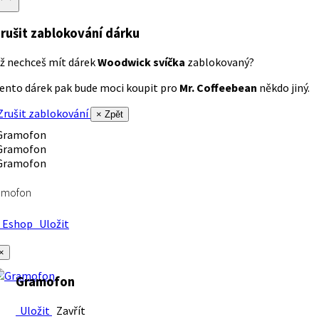
rušit zablokování dárku
ž nechceš mít dárek
Woodwick svíčka
zablokovaný?
ento dárek pak bude moci koupit pro
Mr. Coffeebean
někdo jiný.
rušit zablokování
× Zpět
amofon
Eshop
Uložit
×
Gramofon
Uložit
Zavřít