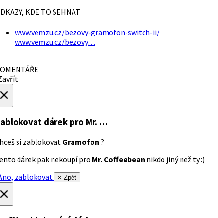
DKAZY, KDE TO SEHNAT
www.vemzu.cz/bezovy-gramofon-switch-ii/
www.vemzu.cz/bezovy…
OMENTÁŘE
avřít
×
ablokovat dárek
pro Mr. …
hceš si zablokovat
Gramofon
?
ento dárek pak nekoupí pro
Mr. Coffeebean
nikdo jiný než ty :)
no, zablokovat
× Zpět
×