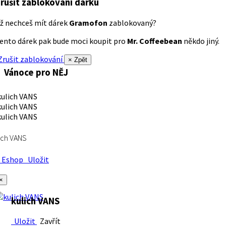
rušit zablokování dárku
ž nechceš mít dárek
Gramofon
zablokovaný?
ento dárek pak bude moci koupit pro
Mr. Coffeebean
někdo jiný.
rušit zablokování
× Zpět
Vánoce pro NĚJ
ich VANS
Eshop
Uložit
×
kulich VANS
Uložit
Zavřít