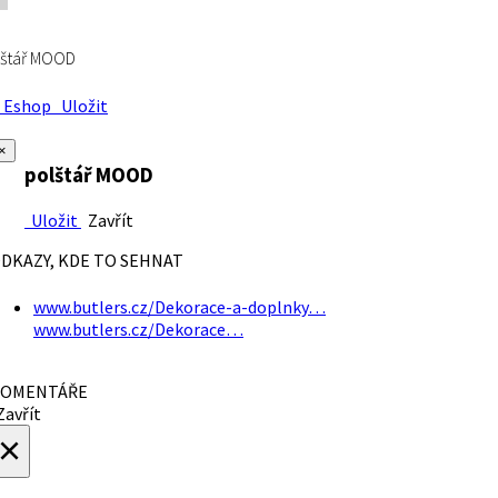
lštář MOOD
Eshop
Uložit
×
polštář MOOD
Uložit
Zavřít
DKAZY, KDE TO SEHNAT
www.butlers.cz/Dekorace-a-doplnky…
www.butlers.cz/Dekorace…
OMENTÁŘE
avřít
×