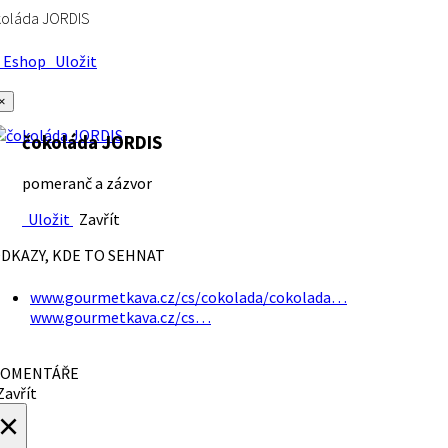
koláda JORDIS
Eshop
Uložit
×
čokoláda JORDIS
pomeranč a zázvor
Uložit
Zavřít
DKAZY, KDE TO SEHNAT
www.gourmetkava.cz/cs/cokolada/cokolada…
www.gourmetkava.cz/cs…
OMENTÁŘE
avřít
×