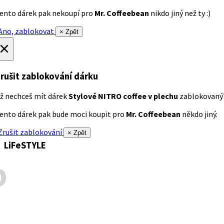
ento dárek pak nekoupí pro
Mr. Coffeebean
nikdo jiný než ty :)
no, zablokovat
× Zpět
×
rušit zablokování dárku
ž nechceš mít dárek
Stylové NITRO coffee v plechu
zablokovaný
ento dárek pak bude moci koupit pro
Mr. Coffeebean
někdo jiný.
rušit zablokování
× Zpět
LiFeSTYLE
p