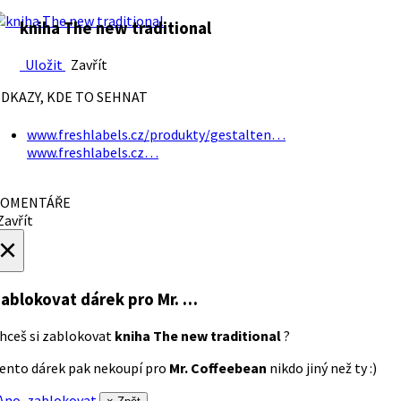
kniha The new traditional
Uložit
Zavřít
DKAZY, KDE TO SEHNAT
www.freshlabels.cz/produkty/gestalten…
www.freshlabels.cz…
OMENTÁŘE
avřít
×
ablokovat dárek
pro Mr. …
hceš si zablokovat
kniha The new traditional
?
ento dárek pak nekoupí pro
Mr. Coffeebean
nikdo jiný než ty :)
no, zablokovat