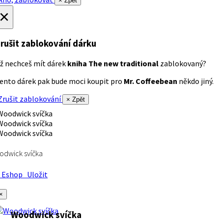
× Zpět
×
rušit zablokování dárku
ž nechceš mít dárek
kniha The new traditional
zablokovaný?
ento dárek pak bude moci koupit pro
Mr. Coffeebean
někdo jiný.
rušit zablokování
× Zpět
dwick svíčka
Eshop
Uložit
×
Woodwick svíčka