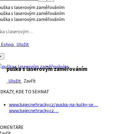
ška s laserovým…
Eshop
Uložit
×
puška s laserovým zaměřováním
Uložit
Zavřít
DKAZY, KDE TO SEHNAT
www.bajecnehracky.cz/puska-na-kulky-se…
www.bajecnehracky.cz…
OMENTÁŘE
avřít