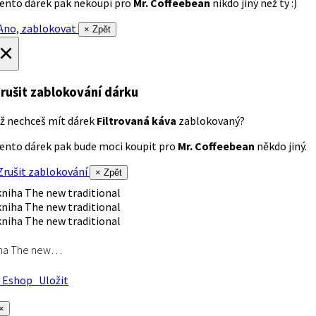
ento dárek pak nekoupí pro
Mr. Coffeebean
nikdo jiný než ty :)
no, zablokovat
× Zpět
×
rušit zablokování dárku
ž nechceš mít dárek
Filtrovaná káva
zablokovaný?
ento dárek pak bude moci koupit pro
Mr. Coffeebean
někdo jiný.
rušit zablokování
× Zpět
iha The new…
Eshop
Uložit
×