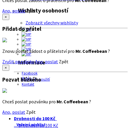
Chceš poslat žádost o přátelství pro
Mr. Coffeebean
?
Wishlisty osobností
Ano, poslat
Zpět
×
Zobrazit všechny wishlisty
Přidat do přátel
Znovu poslat žádost o přátelství pro
Mr. Coffeebean
?
Zrušit pozvánku
Ano, poslat
Zpět
Informace
×
Facebook
O nás
Pozvat blízkého
Podmínky použití
Kontakt
Chceš poslat pozvánku pro
Mr. Coffeebean
?
Ano, poslat
Zpět
Drobnosti do 100 Kč
Veřejný wishlist
Drobnosti do 100 Kč