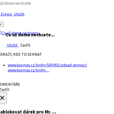
už doma nechcete...
Eshop
Uložit
×
Co už doma nechcete...
Uložit
Zavřít
DKAZY, KDE TO SEHNAT
www.kosmas.cz/knihy/500455/odpad-domaci/
www.kosmas.cz/knihy…
OMENTÁŘE
avřít
×
ablokovat dárek
pro Mr. …