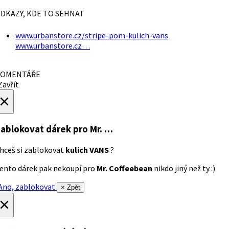
DKAZY, KDE TO SEHNAT
www.urbanstore.cz/stripe-pom-kulich-vans
www.urbanstore.cz…
OMENTÁŘE
avřít
×
ablokovat dárek
pro Mr. …
hceš si zablokovat
kulich VANS
?
ento dárek pak nekoupí pro
Mr. Coffeebean
nikdo jiný než ty :)
no, zablokovat
× Zpět
×