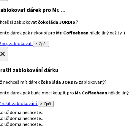
ablokovat dárek
pro Mr. …
hceš si zablokovat
čokoláda JORDIS
?
ento dárek pak nekoupí pro
Mr. Coffeebean
nikdo jiný než ty :)
no, zablokovat
× Zpět
×
rušit zablokování dárku
ž nechceš mít dárek
čokoláda JORDIS
zablokovaný?
ento dárek pak bude moci koupit pro
Mr. Coffeebean
někdo jiný.
rušit zablokování
× Zpět