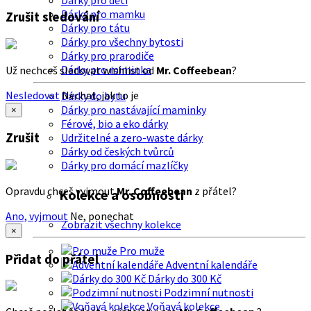
Dárky pro děti
Dárky pro mamku
Zrušit sledování
Dárky pro tátu
Dárky pro všechny bytosti
Dárky pro prarodiče
Dárky pro miminka
Už nechceš sledovat wishlist od
Mr. Coffeebean
?
Nesledovat
Nechat, jak to je
Dárky do bytu
Dárky pro nastávající maminky
×
Férové, bio a eko dárky
Zrušit
Udržitelné a zero-waste dárky
Dárky od českých tvůrců
Dárky pro domácí mazlíčky
Opravdu chceš vyjmout
Mr. Coffeebean
z přátel?
Kolekce a osobnosti
Ano, vyjmout
Ne, ponechat
Zobrazit všechny kolekce
×
Pro muže
Přidat do přátel
Adventní kalendáře
Dárky do 300 Kč
Podzimní nutnosti
Voňavá kolekce