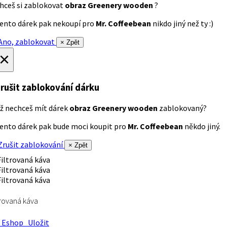
hceš si zablokovat
obraz Greenery wooden
?
ento dárek pak nekoupí pro
Mr. Coffeebean
nikdo jiný než ty :)
no, zablokovat
× Zpět
×
rušit zablokování dárku
ž nechceš mít dárek
obraz Greenery wooden
zablokovaný?
ento dárek pak bude moci koupit pro
Mr. Coffeebean
někdo jiný.
rušit zablokování
× Zpět
trovaná káva
Eshop
Uložit