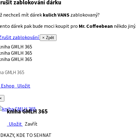
rušit zablokování dárku
ž nechceš mít dárek
kulich VANS
zablokovaný?
ento dárek pak bude moci koupit pro
Mr. Coffeebean
někdo jiný.
rušit zablokování
× Zpět
ha GMLH 365
Eshop
Uložit
×
kniha GMLH 365
Uložit
Zavřít
DKAZY, KDE TO SEHNAT