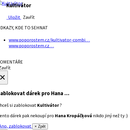
Kultivátor
Uložit
Zavřít
DKAZY, KDE TO SEHNAT
www.poporostem.cz/kultivator-combi…
www.poporostem.cz…
OMENTÁŘE
avřít
×
ablokovat dárek
pro Hana …
hceš si zablokovat
Kultivátor
?
ento dárek pak nekoupí pro
Hana Kropáčķová
nikdo jiný než ty :)
no, zablokovat
× Zpět