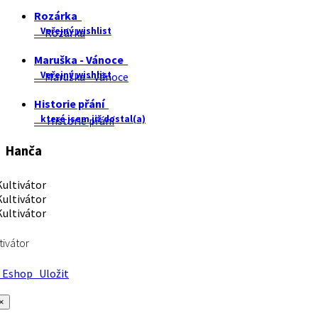
Rozárka
Veřejný wishlist
Rozárka
Maruška - Vánoce
Veřejný wishlist
Maruška - Vánoce
Historie přání
které jsem již dostal(a)
Historie přání
Hanča
tivátor
Eshop
Uložit
×