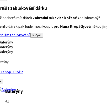
rušit zablokování dárku
ž nechceš mít dárek
Zahradní rukavice kožené
zablokovaný?
ento dárek pak bude moci koupit pro
Hana Kropáčķová
někdo jiný
rušit zablokování
× Zpět
erýny
Eshop
Uložit
×
Balerýny
41