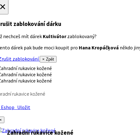
×
rušit zablokování dárku
ž nechceš mít dárek
Kultivátor
zablokovaný?
ento dárek pak bude moci koupit pro
Hana Kropáčķová
někdo jiný
rušit zablokování
× Zpět
radní rukavice kožené
Eshop
Uložit
×
Zahradní rukavice kožené