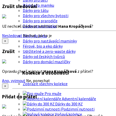
Dárky pro děti
Dárky pro mamku
Zrušit sledování
Dárky pro tátu
Dárky pro všechny bytosti
Dárky pro prarodiče
Dárky pro miminka
Už nechceš sledovat wishlist od
Hana Kropáčķová
?
Nesledovat
Nechat, jak to je
Dárky do bytu
Dárky pro nastávající maminky
×
Férové, bio a eko dárky
Zrušit
Udržitelné a zero-waste dárky
Dárky od českých tvůrců
Dárky pro domácí mazlíčky
Opravdu chceš vyjmout
Hana Kropáčķová
z přátel?
Kolekce a osobnosti
Ano, vyjmout
Ne, ponechat
Zobrazit všechny kolekce
×
Pro muže
Přidat do přátel
Adventní kalendáře
Dárky do 300 Kč
Podzimní nutnosti
Voňavá kolekce