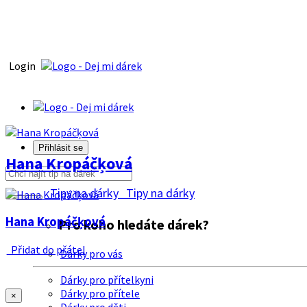
Login
Přihlásit se
Hana Kropáčķová
Tipy na dárky
Tipy na dárky
Hana Kropáčķová
Pro koho hledáte dárek?
Přidat do přátel
Dárky pro vás
Dárky pro přítelkyni
Dárky pro přítele
×