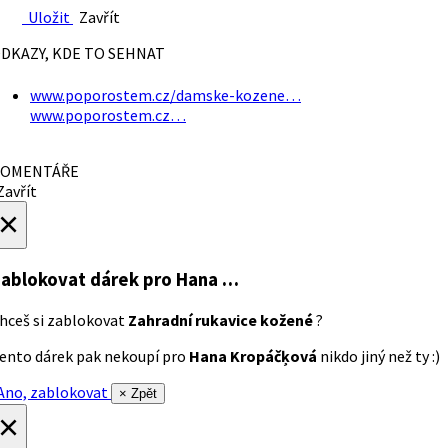
Uložit
Zavřít
DKAZY, KDE TO SEHNAT
www.poporostem.cz/damske-kozene…
www.poporostem.cz…
OMENTÁŘE
avřít
×
ablokovat dárek
pro Hana …
hceš si zablokovat
Zahradní rukavice kožené
?
ento dárek pak nekoupí pro
Hana Kropáčķová
nikdo jiný než ty :)
no, zablokovat
× Zpět
×