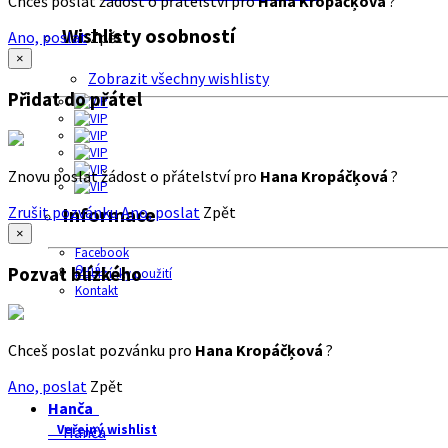
Chceš poslat žádost o přátelství pro
Hana Kropáčķová
?
Wishlisty osobností
Ano, poslat
Zpět
×
Zobrazit všechny wishlisty
Přidat do přátel
Znovu poslat žádost o přátelství pro
Hana Kropáčķová
?
Zrušit pozvánku
Ano, poslat
Zpět
Informace
×
Facebook
O nás
Pozvat blízkého
Podmínky použití
Kontakt
Chceš poslat pozvánku pro
Hana Kropáčķová
?
Ano, poslat
Zpět
Hanča
Veřejný wishlist
Hanča